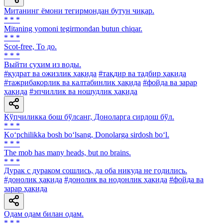
Митанинг ёмони тегирмондан бутун чиқар.
* * *
Mitaning yomoni tegirmondan butun chiqar.
* * *
Scot-free, То до.
* * *
Выйти сухим из воды.
#қудрат ва ожизлик ҳақида
#тақдир ва тадбир ҳақида
#тажрибакорлик ва калтабинлик ҳақида
#фойда ва зарар
ҳақида
#эпчиллик ва ношудлик ҳақида
Кўпчиликка бош бўлсанг, Доноларга сирдош бўл.
* * *
Ko‘pchilikka bosh bo‘lsang, Donolarga sirdosh bo‘l.
* * *
The mob has many heads, but no brains.
* * *
Дурак с дураком сошлись, да оба никуда не годились.
#донолик ҳақида
#донолик ва нодонлик ҳақида
#фойда ва
зарар ҳақида
Одам одам билан одам.
* * *