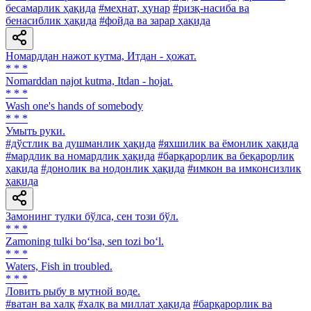
бесамарлик ҳақида
#меҳнат, ҳунар
#ризқ-насиба ва
бенасиблик ҳақида
#фойда ва зарар ҳақида
Номарддан нажот кутма, Итдан - ҳожат.
* * *
Nomarddan najot kutma, Itdan - hojat.
* * *
Wash one's hands of somebody
* * *
Умыть руки.
#дўстлик ва душманлик ҳақида
#яхшилик ва ёмонлик ҳақида
#мардлик ва номардлик ҳақида
#барқарорлик ва беқарорлик
ҳақида
#донолик ва нодонлик ҳақида
#имкон ва имконсизлик
ҳақида
Замонинг тулки бўлса, сен този бўл.
* * *
Zamoning tulki bo‘lsa, sen tozi bo‘l.
* * *
Waters, Fish in troubled.
* * *
Ловить рыбу в мутной воде.
#ватан ва халқ
#халқ ва миллат ҳақида
#барқарорлик ва