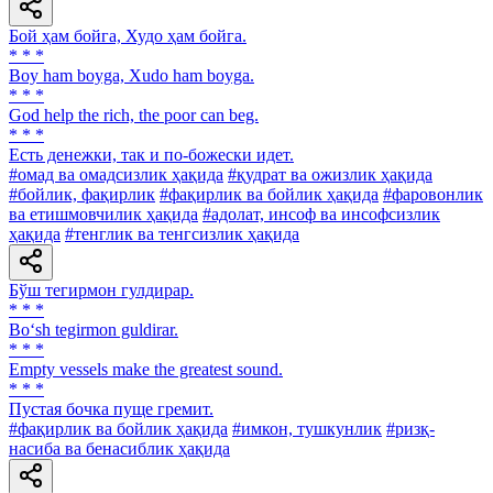
Бой ҳам бойга, Худо ҳам бойга.
* * *
Boy ham boyga, Xudo ham boyga.
* * *
God help the rich, the poor can beg.
* * *
Есть денежки, так и по-божески идет.
#омад ва омадсизлик ҳақида
#қудрат ва ожизлик ҳақида
#бойлик, фақирлик
#фақирлик ва бойлик ҳақида
#фаровонлик
ва етишмовчилик ҳақида
#адолат, инсоф ва инсофсизлик
ҳақида
#тенглик ва тенгсизлик ҳақида
Бўш тегирмон гулдирар.
* * *
Bo‘sh tegirmon guldirar.
* * *
Empty vessels make the greatest sound.
* * *
Пустая бочка пуще гремит.
#фақирлик ва бойлик ҳақида
#имкон, тушкунлик
#ризқ-
насиба ва бенасиблик ҳақида