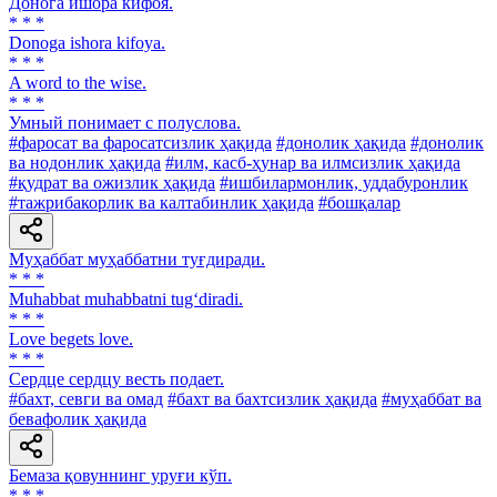
Донога ишора кифоя.
* * *
Donoga ishora kifoya.
* * *
A word to the wise.
* * *
Умный понимает с полуслова.
#фаросат ва фаросатсизлик ҳақида
#донолик ҳақида
#донолик
ва нодонлик ҳақида
#илм, касб-ҳунар ва илмсизлик ҳақида
#қудрат ва ожизлик ҳақида
#ишбилармонлик, уддабуронлик
#тажрибакорлик ва калтабинлик ҳақида
#бошқалар
Муҳаббат муҳаббатни туғдиради.
* * *
Muhabbat muhabbatni tug‘diradi.
* * *
Love begets love.
* * *
Сердце сердцу весть подает.
#бахт, севги ва омад
#бахт ва бахтсизлик ҳақида
#муҳаббат ва
бевафолик ҳақида
Бемаза қовуннинг уруғи кўп.
* * *