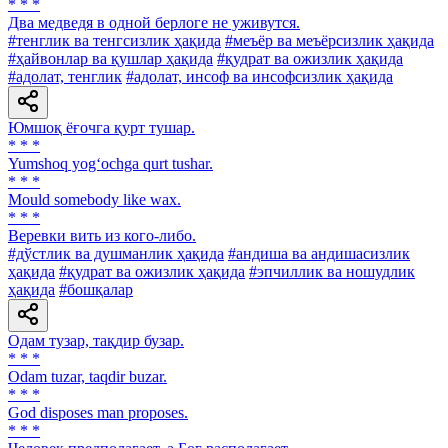
* * *
Два медведя в одной берлоге не уживутся.
#тенглик ва тенгсизлик ҳақида
#меъёр ва меъёрсизлик ҳақида
#ҳайвонлар ва қушлар ҳақида
#қудрат ва ожизлик ҳақида
#адолат, тенглик
#адолат, инсоф ва инсофсизлик ҳақида
Юмшоқ ёғочга қурт тушар.
* * *
Yumshoq yog‘ochga qurt tushar.
* * *
Mould somebody like wax.
* * *
Веревки вить из кого-либо.
#дўстлик ва душманлик ҳақида
#андиша ва андишасизлик
ҳақида
#қудрат ва ожизлик ҳақида
#эпчиллик ва ношудлик
ҳақида
#бошқалар
Одам тузар, тақдир бузар.
* * *
Odam tuzar, taqdir buzar.
* * *
God disposes man proposes.
* * *