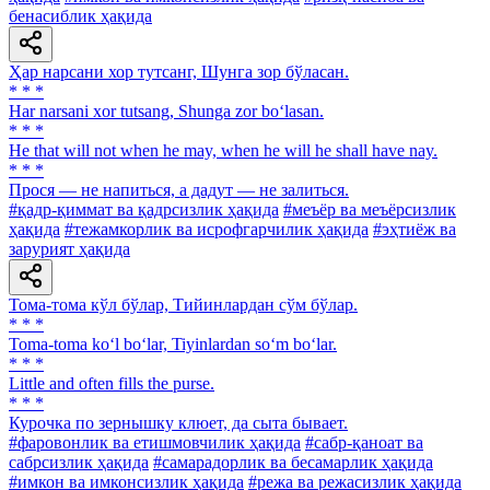
бенасиблик ҳақида
Ҳар нарсани хор тутсанг, Шунга зор бўласан.
* * *
Har narsani xor tutsang, Shunga zor bo‘lasan.
* * *
Не that will not when he may, when he will he shall have nay.
* * *
Прося — не напиться, а дадут — не залиться.
#қадр-қиммат ва қадрсизлик ҳақида
#меъёр ва меъёрсизлик
ҳақида
#тежамкорлик ва исрофгарчилик ҳақида
#эҳтиёж ва
зарурият ҳақида
Тома-тома кўл бўлар, Тийинлардан сўм бўлар.
* * *
Toma-toma ko‘l bo‘lar, Tiyinlardan so‘m bo‘lar.
* * *
Little and often fills the purse.
* * *
Курочка по зернышку клюет, да сыта бывает.
#фаровонлик ва етишмовчилик ҳақида
#сабр-қаноат ва
сабрсизлик ҳақида
#самарадорлик ва бесамарлик ҳақида
#имкон ва имконсизлик ҳақида
#режа ва режасизлик ҳақида