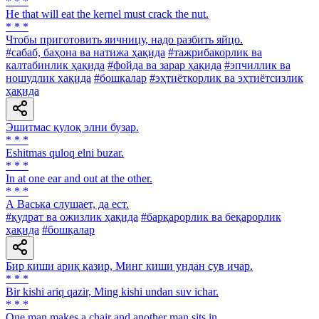
* * *
He that will eat the kernel must crack the nut.
* * *
Чтобы приготовить яичницу, надо разбить яйцо.
#сабаб, баҳона ва натижа ҳақида
#тажрибакорлик ва
калтабинлик ҳақида
#фойда ва зарар ҳақида
#эпчиллик ва
ношудлик ҳақида
#бошқалар
#эҳтиёткорлик ва эҳтиётсизлик
ҳақида
Эшитмас қулоқ элни бузар.
* * *
Eshitmas quloq elni buzar.
* * *
In at one ear and out at the other.
* * *
А Васька слушает, да ест.
#қудрат ва ожизлик ҳақида
#барқарорлик ва беқарорлик
ҳақида
#бошқалар
Бир киши ариқ қазир, Минг киши ундан сув ичар.
* * *
Bir kishi ariq qazir, Ming kishi undan suv ichar.
* * *
One man makes a chair and another man sits in.