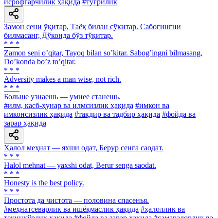
исрофгарчилик ҳақида
#тўғрилик
Замон сени ўқитар, Таёқ билан сўкитар. Сабоғингни
билмасанг, Дўконда бўз тўқитар.
* * *
Zamon seni oʼqitar, Tayoq bilan soʼkitar. Sabogʼingni bilmasang,
Doʼkonda boʼz toʼqitar.
* * *
Adversity makes a man wise, not rich.
* * *
Больше узнаешь — умнее станешь.
#илм, касб-ҳунар ва илмсизлик ҳақида
#имкон ва
имконсизлик ҳақида
#тақдир ва тадбир ҳақида
#фойда ва
зарар ҳақида
Ҳалол меҳнат — яхши одат, Берур сенга саодат.
* * *
Halol mehnat — yaxshi odat, Berur senga saodat.
* * *
Honesty is the best policy.
* * *
Простота да чистота — половина спасенья.
#меҳнатсеварлик ва ишёқмаслик ҳақида
#ҳалоллик ва
текинхўрлик ҳақида
#фойда ва зарар ҳақида
#самарадорлик ва