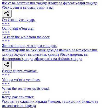
#бахт ва бахтсизлик ҳақида
#вақт ва фурсат қадри ҳақида
#бахт, севги ва омад
#умр, вақт
Оч ўзини ўтга урар.
* * *
Och o‘zini o‘tga urar.
* * *
To keep the wolf from the door.
* * *
Живем порою, что едим с водою.
#таъмагирлик ва очкўзлик ҳақида
#меъёр ва меъёрсизлик
ҳақида
#қудрат ва ожизлик ҳақида
#барқарорлик ва
беқарорлик ҳақида
#фақирлик ва бойлик ҳақида
Йўққа йўрға етолмас.
* * *
Yo‘qqa yo‘rg‘a yetolmas.
* * *
When the sea gives up its dead.
* * *
Когда рак свистнет.
#қудрат ва ожизлик ҳақида
#имкон, тушкунлик
#имкон ва
имконсизлик ҳақида