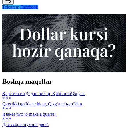
Telegram
Facebook
Boshqa maqollar
Қарс икки қўлдан чиқар, Қизғанч-йўлдан.
* * *
Qars ikki qo‘ldan chiqar, Qizg‘anch-yo‘ldan.
* * *
It takes two to make a quarrel.
* * *
Для ссоры нужны двое.