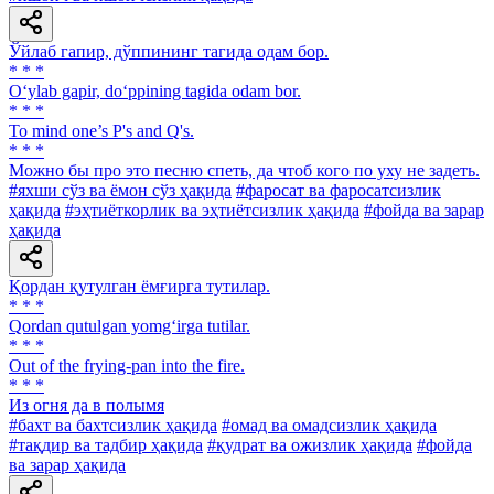
Ўйлаб гапир, дўппининг тагида одам бор.
* * *
O‘ylab gapir, do‘ppining tagida odam bor.
* * *
To mind one’s P's and Q's.
* * *
Можно бы про это песню спеть, да чтоб кого по уху не задеть.
#яхши сўз ва ёмон сўз ҳақида
#фаросат ва фаросатсизлик
ҳақида
#эҳтиёткорлик ва эҳтиётсизлик ҳақида
#фойда ва зарар
ҳақида
Қордан қутулган ёмғирга тутилар.
* * *
Qordan qutulgan yomg‘irga tutilar.
* * *
Out of the frying-pan into the fire.
* * *
Из огня да в полымя
#бахт ва бахтсизлик ҳақида
#омад ва омадсизлик ҳақида
#тақдир ва тадбир ҳақида
#қудрат ва ожизлик ҳақида
#фойда
ва зарар ҳақида