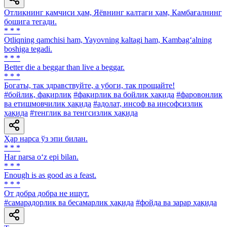
Отлиқнинг қамчиси ҳам, Яёвнинг калтаги ҳам, Камбағалнинг
бошига тегади.
* * *
Otliqning qamchisi ham, Yayovning kaltagi ham, Kambag‘alning
boshiga tegadi.
* * *
Better die a beggar than live a beggar.
* * *
Богаты, так здравствуйте, a убоги, так прощайте!
#бойлик, фақирлик
#фақирлик ва бойлик ҳақида
#фаровонлик
ва етишмовчилик ҳақида
#адолат, инсоф ва инсофсизлик
ҳақида
#тенглик ва тенгсизлик ҳақида
Ҳар нарса ўз эпи билан.
* * *
Har narsa o‘z epi bilan.
* * *
Enough is as good as a feast.
* * *
От добра добра не ищут.
#самарадорлик ва бесамарлик ҳақида
#фойда ва зарар ҳақида