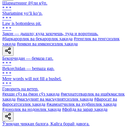
Шариатнинг йўли кўп.
* * *
Shariatning yo‘li ko‘p.
* * *
Law is bottomless pit.
* * *
Закон — дышло; куда захочешь, туда и воротишь.
#барқарорлик ва беқарорлик ҳақида
#тенглик ва тенгсизлик
ҳақида
#имкон ва имконсизлик ҳақида
Бекорчидан — бемаза гап.
* * *
Bekorchidan — bemaza gap.
* * *
Mere words will not fill a bushel.
* * *
Говорить на ветер.
#яхши сўз ва ёмон сўз ҳақида
#меҳнатсеварлик ва ишёқмаслик
ҳақида
#масъулият ва масъулиятсизлик ҳақида
#фаросат ва
фаросатсизлик ҳақида
#жамоатчилик ва худбинлик ҳақида
#донолик ва нодонлик ҳақида
#фойда ва зарар ҳақида
Ўзимдан чиққан балога, Қайга борай давога.