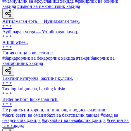
#мамнунлик ва афсусланиш ҳақида
#фақирлик ва бойлик
ҳақида
#имкон ва имконсизлик ҳақида
Айтилмаган ерга — Йўнилмаган таёқ.
* * *
Aytilmagan yerga — Yo‘nilmagan tayoq.
* * *
A fifth wheel.
* * *
Пятая спица в колеснице.
#барқарорлик ва беқарорлик ҳақида
#тажрибакорлик ва
калтабинлик ҳақида
Тахтинг кулгунча, бахтинг кулсин.
* * *
Taxting kulguncha, baxting kulsin.
* * *
Better be born lucky than rich.
* * *
He родись ни хорош, ни пригож, а родись счастлив.
#бахт, севги ва омад
#бахт ва бахтсизлик ҳақида
#омад ва
омадсизлик ҳақида
#муҳаббат ва бевафолик ҳақида
#севинч ва
ғам ҳақида