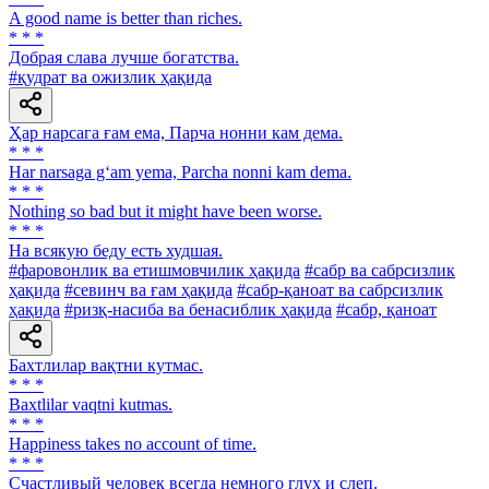
A good name is better than riches.
* * *
Добрая слава лучше богатства.
#қудрат ва ожизлик ҳақида
Ҳар нарсага ғам ема, Парча нонни кам дема.
* * *
Har narsaga g‘am yema, Parcha nonni kam dema.
* * *
Nothing so bad but it might have been worse.
* * *
Ha всякую беду есть худшая.
#фаровонлик ва етишмовчилик ҳақида
#сабр ва сабрсизлик
ҳақида
#севинч ва ғам ҳақида
#сабр-қаноат ва сабрсизлик
ҳақида
#ризқ-насиба ва бенасиблик ҳақида
#сабр, қаноат
Бахтлилар вақтни кутмас.
* * *
Baxtlilar vaqtni kutmas.
* * *
Happiness takes no account of time.
* * *
Счастливый человек всегда немного глух и слеп.