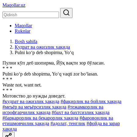
Maqollar.uz
Maqollar
Ruknlar
Bosh sahifa
Қудрат ва ожизлик ҳақида
Pulni ko‘p deb shopirma, Yo‘q
Пулни кўп деб шопирма, Йўқ вақти зор бўласан.
* * *
Pulni ko‘p deb shopirma, Yo‘q vaqti zor bo‘lasan.
* * *
Waste not, want net.
* * *
Мотовство до нужды доведет.
#қудрат ва ожизлик ҳақида
#фақирлик ва бойлик ҳақида
#меъёр ва меъёрсизлик ҳақида
#тежамкорлик ва
исрофгарчилик ҳақида
#бахт ва бахтсизлик ҳақида
#барқарорлик ва беқарорлик ҳақида
#фаровонлик ва
етишмовчилик ҳақида
#адолат, тенглик
#фойда ва зарар
ҳақида