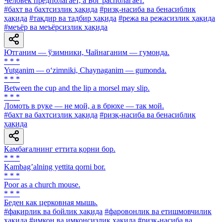
Человек предполагает, а Бог располагает.
#бахт ва бахтсизлик ҳақида
#ризқ-насиба ва бенасиблик
ҳақида
#тақдир ва тадбир ҳақида
#режа ва режасизлик ҳақида
#меъёр ва меъёрсизлик ҳақида
Ютганим — ўзимники, Чайнаганим — гумонда.
* * *
Yutganim — o‘zimniki, Chaynaganim — gumonda.
* * *
Between the cup and the lip a morsel may slip.
* * *
Ломоть в руке — не мой, а в брюхе — так мой.
#бахт ва бахтсизлик ҳақида
#ризқ-насиба ва бенасиблик
ҳақида
Камбағалнинг еттита қорни бор.
* * *
Kambagʼalning yettita qorni bor.
* * *
Poor as a church mouse.
* * *
Беден как церковная мышь.
#фақирлик ва бойлик ҳақида
#фаровонлик ва етишмовчилик
ҳақида
#имкон ва имконсизлик ҳақида
#ризқ-насиба ва