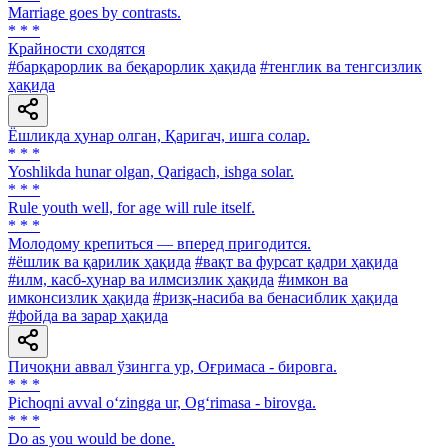
Marriage goes by contrasts.
* * *
Крайности сходятся
#барқарорлик ва беқарорлик ҳақида
#тенглик ва тенгсизлик
ҳақида
Ёшликда ҳунар олган, Қаригач, ишга солар.
* * *
Yoshlikda hunar olgan, Qarigach, ishga solar.
* * *
Rule youth well, for age will rule itself.
* * *
Молодому крепиться — вперед пригодится.
#ёшлик ва қарилик ҳақида
#вақт ва фурсат қадри ҳақида
#илм, касб-ҳунар ва илмсизлик ҳақида
#имкон ва
имконсизлик ҳақида
#ризқ-насиба ва бенасиблик ҳақида
#фойда ва зарар ҳақида
Пичоқни аввал ўзингга ур, Оғримаса - бировга.
* * *
Pichoqni avval o‘zingga ur, Og‘rimasa - birovga.
* * *
Do as you would be done.