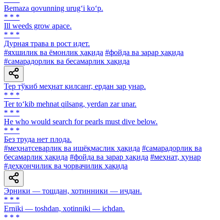
Bemaza qovunning urug‘i ko‘p.
* * *
Ill weeds grow apace.
* * *
Дурная трава в рост идет.
#яхшилик ва ёмонлик ҳақида
#фойда ва зарар ҳақида
#самарадорлик ва бесамарлик ҳақида
Тер тўкиб меҳнат қилсанг, ердан зар унар.
* * *
Ter to‘kib mehnat qilsang, yerdan zar unar.
* * *
He who would search for pearls must dive below.
* * *
Без труда нет плода.
#меҳнатсеварлик ва ишёқмаслик ҳақида
#самарадорлик ва
бесамарлик ҳақида
#фойда ва зарар ҳақида
#меҳнат, ҳунар
#деҳқончилик ва чорвачилик ҳақида
Эрники — тошдан, хотинники — ичдан.
* * *
Erniki — tоshdan, xotinniki — ichdan.
* * *