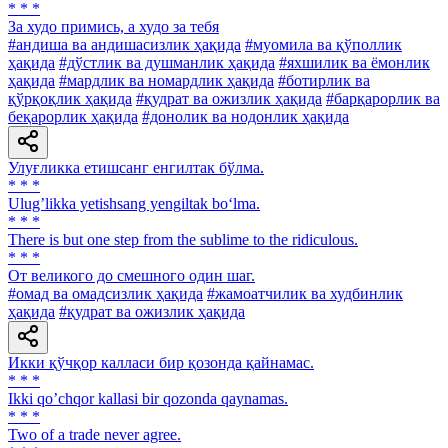
* * *
За худо примись, а худо за тебя
#андиша ва андишасизлик ҳақида
#муомила ва қўполлик
ҳақида
#дўстлик ва душманлик ҳақида
#яхшилик ва ёмонлик
ҳақида
#мардлик ва номардлик ҳақида
#ботирлик ва
қўрқоқлик ҳақида
#қудрат ва ожизлик ҳақида
#барқарорлик ва
беқарорлик ҳақида
#донолик ва нодонлик ҳақида
Улуғликка етишсанг енгилтак бўлма.
* * *
Ulug’likka yetishsang yengiltak bo‘lma.
* * *
There is but one step from the sublime to the ridiculous.
* * *
От великого до смешного один шаг.
#омад ва омадсизлик ҳақида
#жамоатчилик ва худбинлик
ҳақида
#қудрат ва ожизлик ҳақида
Икки қўчқор калласи бир қозонда қайнамас.
* * *
Ikki qoʼchqor kallasi bir qozonda qaynamas.
* * *
Two of a trade never agree.