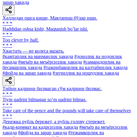
зарар ҳақида
Ҳаддидан ошса киши, Мақтаниш бўлар иши.
* * *
Haddidan oshsa kishi, Maqtanish boʼlar ishi.
* * *
Too clever by half.
* * *
Хвастать — не колеса мазать.
#камтарлик ва манманлик ҳақида
#донолик ва нодонлик
ҳақида
#меъёр ва меъёрсизлик ҳақида
#самарадорлик ва
бесамарлик ҳақида
#тажрибакорлик ва калтабинлик ҳақида
#фойда ва зарар ҳақида
#эпчиллик ва ношудлик ҳақида
Тийин қадрини билмаган сўм қадрини билмас.
* * *
Tiyin qadrini bilmagan soʼm qadrini bilmas.
* * *
Take care of the pence and the pounds will take care of themselves
* * *
Денежка рубль бережет, а рубль голову стережет.
#қадр-қиммат ва қадрсизлик ҳақида
#меъёр ва меъёрсизлик
ҳақида
#фойда ва зарар ҳақида
#тежамкорлик ва