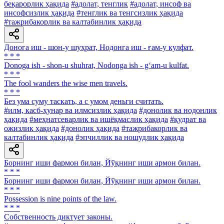
беқарорлик ҳақида
#адолат, тенглик
#адолат, инсоф ва
инсофсизлик ҳақида
#тенглик ва тенгсизлик ҳақида
#тажрибакорлик ва калтабинлик ҳақида
Донога иш - шон-у шуҳрат, Нодонга иш - ғам-у кулфат.
* * *
Donoga ish - shon-u shuhrat, Nodonga ish - g‘am-u kulfat.
* * *
The fool wanders the wise men travels.
* * *
Без ума суму таскать, а с умом деньги считать.
#илм, касб-ҳунар ва илмсизлик ҳақида
#донолик ва нодонлик
ҳақида
#меҳнатсеварлик ва ишёқмаслик ҳақида
#қудрат ва
ожизлик ҳақида
#донолик ҳақида
#тажрибакорлик ва
калтабинлик ҳақида
#эпчиллик ва ношудлик ҳақида
Борнинг иши фармон билан, Йўқнинг иши армон билан.
* * *
Борнинг иши фармон билан, Йўқнинг иши армон билан.
* * *
Possession is nine points of the law.
* * *
Собственность диктует законы.