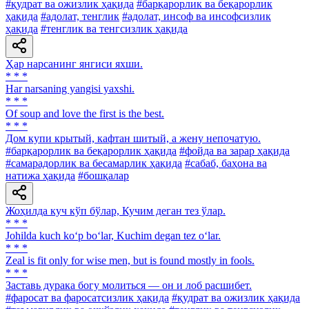
#қудрат ва ожизлик ҳақида
#барқарорлик ва беқарорлик
ҳақида
#адолат, тенглик
#адолат, инсоф ва инсофсизлик
ҳақида
#тенглик ва тенгсизлик ҳақида
Ҳар нарсанинг янгиси яхши.
* * *
Har narsaning yangisi yaxshi.
* * *
Of soup and love the first is the best.
* * *
Дом купи крытый, кафтан шитый, а жену непочатую.
#барқарорлик ва беқарорлик ҳақида
#фойда ва зарар ҳақида
#самарадорлик ва бесамарлик ҳақида
#сабаб, баҳона ва
натижа ҳақида
#бошқалар
Жоҳилда куч кўп бўлар, Кучим деган тез ўлар.
* * *
Johilda kuch ko‘p bo‘lar, Kuchim degan tez o‘lar.
* * *
Zeal is fit only for wise men, but is found mostly in fools.
* * *
Заставь дурака богу молиться — он и лоб расшибет.
#фаросат ва фаросатсизлик ҳақида
#қудрат ва ожизлик ҳақида