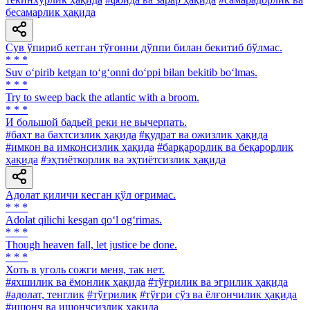
бесамарлик ҳақида
Сув ўпириб кетган тўғонни дўппи билан бекитиб бўлмас.
* * *
Suv o‘pirib ketgan to‘g‘onni do‘ppi bilan bekitib bo‘lmas.
* * *
Try to sweep back the atlantic with a broom.
* * *
И большой бадьей реки не вычерпать.
#бахт ва бахтсизлик ҳақида
#қудрат ва ожизлик ҳақида
#имкон ва имконсизлик ҳақида
#барқарорлик ва беқарорлик
ҳақида
#эҳтиёткорлик ва эҳтиётсизлик ҳақида
Адолат қиличи кесган қўл оғримас.
* * *
Adolat qilichi kesgan qo‘l og‘rimas.
* * *
Though heaven fall, let justice be done.
* * *
Хоть в уголь сожги меня, так нет.
#яхшилик ва ёмонлик ҳақида
#тўғрилик ва эгрилик ҳақида
#адолат, тенглик
#тўғрилик
#тўғри сўз ва ёлғончилик ҳақида
#ишонч ва ишончсизлик ҳақида