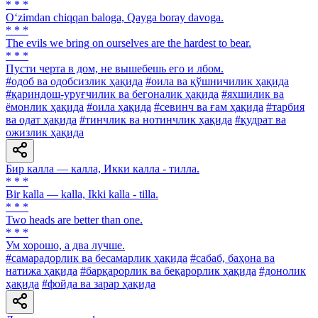
* * *
O‘zimdan chiqqan baloga, Qayga boray davoga.
* * *
The evils we bring on ourselves are the hardest to bear.
* * *
Пусти черта в дом, не вышебешь его и лбом.
#одоб ва одобсизлик ҳақида
#оила ва қўшничилик ҳақида
#қариндош-уруғчилик ва бегоналик ҳақида
#яхшилик ва
ёмонлик ҳақида
#оила ҳақида
#севинч ва ғам ҳақида
#тарбия
ва одат ҳақида
#тинчлик ва нотинчлик ҳақида
#қудрат ва
ожизлик ҳақида
Бир калла — калла, Икки калла - тилла.
* * *
Bir kalla — kalla, Ikki kalla - tilla.
* * *
Two heads are better than one.
* * *
Ум хорошо, а два лучше.
#самарадорлик ва бесамарлик ҳақида
#сабаб, баҳона ва
натижа ҳақида
#барқарорлик ва беқарорлик ҳақида
#донолик
ҳақида
#фойда ва зарар ҳақида