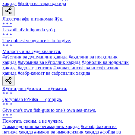
ҳақида
#фойда ва зарар ҳақида
Лаззатли афв интиқомда йўқ.
* * *
Lazzatli afv intiqomda yo‘q.
* * *
The noblest vengeance is to forgive.
* * *
Милость и на суде хвалится.
#дўстлик ва душманлик ҳақида
#аҳиллик ва ноаҳиллик
ҳақида
#муомила ва қўполлик ҳақида
#донолик ва нодонлик
ҳақида
#адолат, тенглик
#адолат, инсоф ва инсофсизлик
ҳақида
#сабр-қаноат ва сабрсизлик ҳақида
Қўйнидан тўкилса — қўнжига.
* * *
Qo‘ynidan to‘kilsa — qo‘njiga.
* * *
Give one's own fish-guts to one's own sea-maws.
* * *
Помогать своим, а не чужим.
#самарадорлик ва бесамарлик ҳақида
#сабаб, баҳона ва
натижа ҳақида
#имкон ва имконсизлик ҳақида
#фойда ва