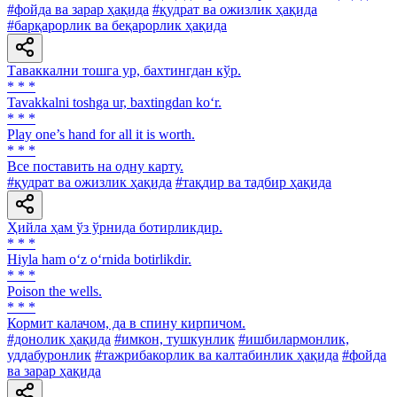
#фойда ва зарар ҳақида
#қудрат ва ожизлик ҳақида
#барқарорлик ва беқарорлик ҳақида
Таваккални тошга ур, бахтингдан кўр.
* * *
Tavakkalni toshga ur, baxtingdan ko‘r.
* * *
Play one’s hand for all it is worth.
* * *
Все поставить на одну карту.
#қудрат ва ожизлик ҳақида
#тақдир ва тадбир ҳақида
Ҳийла ҳам ўз ўрнида ботирликдир.
* * *
Hiyla ham o‘z o‘rnida botirlikdir.
* * *
Poison the wells.
* * *
Кормит калачом, да в спину кирпичом.
#донолик ҳақида
#имкон, тушкунлик
#ишбилармонлик,
уддабуронлик
#тажрибакорлик ва калтабинлик ҳақида
#фойда
ва зарар ҳақида