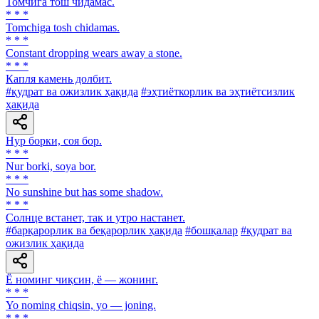
Томчига тош чидамас.
* * *
Tomchiga tosh chidamas.
* * *
Constant dropping wears away a stone.
* * *
Капля камень долбит.
#қудрат ва ожизлик ҳақида
#эҳтиёткорлик ва эҳтиётсизлик
ҳақида
Нур борки, соя бор.
* * *
Nur borki, soya bor.
* * *
No sunshine but has some shadow.
* * *
Солнце встанет, так и утро настанет.
#барқарорлик ва беқарорлик ҳақида
#бошқалар
#қудрат ва
ожизлик ҳақида
Ё номинг чиқсин, ё — жонинг.
* * *
Yo noming chiqsin, yo — joning.
* * *