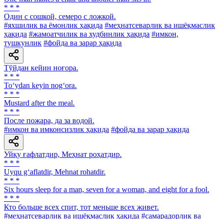
* * *
Один с сошкой, семеро с ложкой.
#яхшилик ва ёмонлик ҳақида
#меҳнатсеварлик ва ишёқмаслик
ҳақида
#жамоатчилик ва худбинлик ҳақида
#имкон,
тушкунлик
#фойда ва зарар ҳақида
Тўйдан кейин ноғора.
* * *
To‘ydan keyin nog‘ora.
* * *
Mustard after the meal.
* * *
После пожара, да за водой.
#имкон ва имконсизлик ҳақида
#фойда ва зарар ҳақида
Уйқу ғафлатдир, Меҳнат роҳатдир.
* * *
Uyqu g‘aflatdir, Mehnat rohatdir.
* * *
Six hours sleep for a man, seven for a woman, and eight for a fool.
* * *
Кто больше всех спит, тот меньше всех живет.
#меҳнатсеварлик ва ишёқмаслик ҳақида
#самарадорлик ва