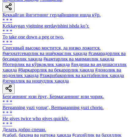
Кеккайган йигитнинг гердайишини ишда кўр.
* * *
Kekkaygan yigitning gerdayishini ishda koʼr.
* * *
To take one down a peg or two.
* * *
Спесивый высоко мостится, да низко ложится.
#меҳнатсеварлик ва ишёқмаслик ҳақида
#самарадорлик ва
бесамарлик ҳақида
#камтарлик ва манманлик ҳақида
#ботирлик ва қўрқоқлик ҳақида
#андиша ва андишасизлик
ҳақида
#барқарорлик ва беқарорлик ҳақида
#донолик ва
нодонлик ҳақида
#тажрибакорлик ва калтабинлик ҳақида
#эпчиллик ва ношудлик ҳақида
Берганнинг юзи ёруғ, Бермаганнинг юзи чориқ.
* * *
Berganning yuzi yorug‘, Bermaganning yuzi choriq.
* * *
He gives twice who gives quickly.
* * *
Делать добро спеши.
#сабаб, баҳона ва натижа ҳақида
#сахийлик ва бахиллик