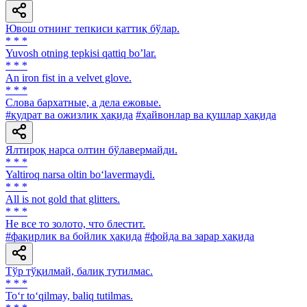
Ювош отнинг тепкиси қаттиқ бўлар.
* * *
Yuvosh otning tepkisi qattiq boʼlar.
* * *
An iron fist in a velvet glove.
* * *
Слова бархатные, а дела ежовые.
#қудрат ва ожизлик ҳақида
#ҳайвонлар ва қушлар ҳақида
Ялтироқ нарса олтин бўлавермайди.
* * *
Yaltiroq narsa oltin bo‘lavermaydi.
* * *
All is not gold that glitters.
* * *
He все то золото, что блестит.
#фақирлик ва бойлик ҳақида
#фойда ва зарар ҳақида
Тўр тўқилмай, балиқ тутилмас.
* * *
To‘r to‘qilmay, baliq tutilmas.