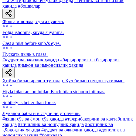
#таъмагирлик ва очкўзлик ҳақида
#тенглик ва тенгсизлик
ҳақида
#бошқалар
Фолга ишонма, сувга суянма.
* * *
Folga ishonma, suvga suyanma.
* * *
Cast a mist before smb.'s eyes.
* * *
Пускать пыль в глаза.
#қудрат ва ожизлик ҳақида
#барқарорлик ва беқарорлик
ҳақида
#имкон ва имконсизлик ҳақида
Ҳийла билан арслон тутилар, Куч билан сичқон тутилмас.
* * *
Hiyla bilan arslon tutilar, Kuch bilan sichqon tutilmas.
* * *
Subtlety is better than force.
* * *
Лукавой бабы и в ступе не утолчёшь.
#яхши сўз ва ёмон сўз ҳақида
#тажрибакорлик ва калтабинлик
ҳақида
#эпчиллик ва ношудлик ҳақида
#ботирлик ва
қўрқоқлик ҳақида
#қудрат ва ожизлик ҳақида
#донолик ва
нодонлик ҳақида
#бошқалар