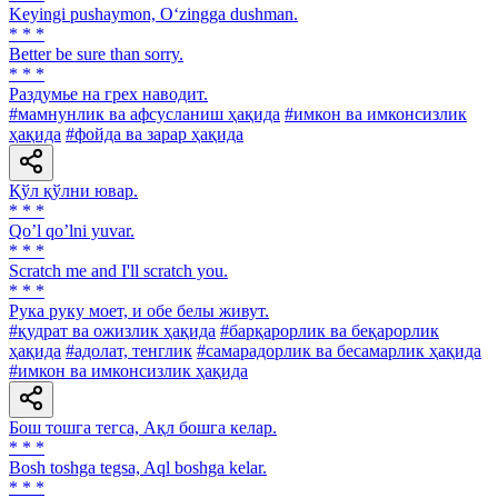
Keyingi pushaymon, O‘zingga dushman.
* * *
Better be sure than sorry.
* * *
Раздумье на грех наводит.
#мамнунлик ва афсусланиш ҳақида
#имкон ва имконсизлик
ҳақида
#фойда ва зарар ҳақида
Қўл қўлни ювар.
* * *
Qoʼl qoʼlni yuvar.
* * *
Scratch me and I'll scratch you.
* * *
Рука руку моет, и обе белы живут.
#қудрат ва ожизлик ҳақида
#барқарорлик ва беқарорлик
ҳақида
#адолат, тенглик
#самарадорлик ва бесамарлик ҳақида
#имкон ва имконсизлик ҳақида
Бош тошга тегса, Ақл бошга келар.
* * *
Bosh toshga tegsa, Aql boshga kelar.
* * *