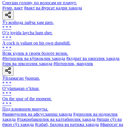
Снесши голову, по волосам не плачут.
#умр, вақт
#вақт ва фурсат қадри ҳақида
Ўз жойида лайча ҳам шер.
* * *
O‘z joyida laycha ham sher.
* * *
A cock is valiant on his own dunghill.
* * *
Всяк кулик в своем болоте велик.
#ботирлик ва қўрқоқлик ҳақида
#қудрат ва ожизлик ҳақида
#эрк ва эрксизлик ҳақида
#ботирлик, мардлик
Ўйламаган ўкинар.
* * *
O‘ylamagan o‘kinar.
* * *
On the spur of the moment.
* * *
Под влиянием минуты.
#мамнунлик ва афсусланиш ҳақида
#донолик ва нодонлик
ҳақида
#тажрибакорлик ва калтабинлик ҳақида
#яхши сўз ва
ёмон сўз ҳақида
#сабаб, баҳона ва натижа ҳақида
#фаросат ва