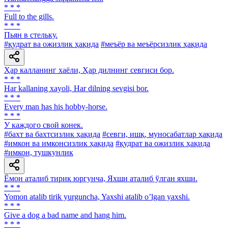
* * *
Full to the gills.
* * *
Пьян в стельку.
#қудрат ва ожизлик ҳақида
#меъёр ва меъёрсизлик ҳақида
Ҳар калланинг хаёли, Ҳар дилнинг севгиси бор.
* * *
Har kallaning xayoli, Har dilning sevgisi bor.
* * *
Every man has his hobby-horse.
* * *
У каждого свой конек.
#бахт ва бахтсизлик ҳақида
#севги, ишқ, муносабатлар ҳақида
#имкон ва имконсизлик ҳақида
#қудрат ва ожизлик ҳақида
#имкон, тушкунлик
Ёмон аталиб тирик юргунча, Яхши аталиб ўлган яхши.
* * *
Yomon atalib tirik yurguncha, Yaxshi atalib oʼlgan yaxshi.
* * *
Give a dog a bad name and hang him.
* * *