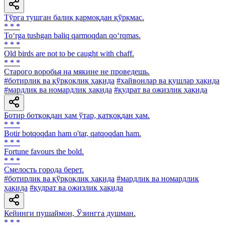
Тўрга тушган балиқ қармоқдан қўрқмас.
* * *
To‘rga tushgan baliq qarmoqdan qo‘rqmas.
* * *
Old birds are not to be caught with chaff.
* * *
Старого воробья на мякине не проведешь.
#ботирлик ва қўрқоқлик ҳақида
#ҳайвонлар ва қушлар ҳақида
#мардлик ва номардлик ҳақида
#қудрат ва ожизлик ҳақида
Ботир ботқоқдан ҳам ўтар, қатқоқдан ҳам.
* * *
Botir botqoqdan ham о'tar, qatqoqdan ham.
* * *
Fortune favours the bold.
* * *
Смелость города берет.
#ботирлик ва қўрқоқлик ҳақида
#мардлик ва номардлик
ҳақида
#қудрат ва ожизлик ҳақида
Кейинги пушаймон, Ўзингга душман.
* * *