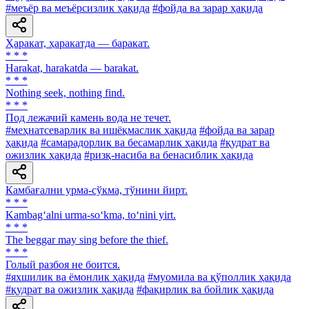
#меъёр ва меъёрсизлик ҳақида
#фойда ва зарар ҳақида
Ҳаракат, ҳаракатда — баракат.
* * *
Harakat, harakatda — barakat.
* * *
Nothing seek, nothing find.
* * *
Под лежачий камень вода не течет.
#меҳнатсеварлик ва ишёқмаслик ҳақида
#фойда ва зарар
ҳақида
#самарадорлик ва бесамарлик ҳақида
#қудрат ва
ожизлик ҳақида
#ризқ-насиба ва бенасиблик ҳақида
Камбағални урма-сўкма, тўнини йирт.
* * *
Kambag‘alni urma-so‘kma, to‘nini yirt.
* * *
The beggar may sing before the thief.
* * *
Голый разбоя не боится.
#яхшилик ва ёмонлик ҳақида
#муомила ва қўполлик ҳақида
#қудрат ва ожизлик ҳақида
#фақирлик ва бойлик ҳақида