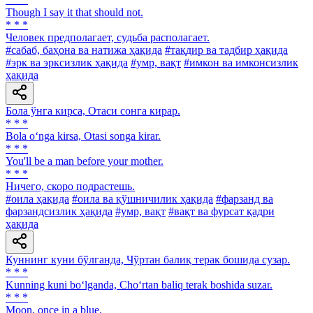
Though I say it that should not.
* * *
Человек предполагает, судьба располагает.
#сабаб, баҳона ва натижа ҳақида
#тақдир ва тадбир ҳақида
#эрк ва эрксизлик ҳақида
#умр, вақт
#имкон ва имконсизлик
ҳақида
Бола ўнга кирса, Отаси сонга кирар.
* * *
Bola o‘nga kirsa, Otasi songa kirar.
* * *
You'll be a man before your mother.
* * *
Ничего, скоро подрастешь.
#оила ҳақида
#оила ва қўшничилик ҳақида
#фарзанд ва
фарзандсизлик ҳақида
#умр, вақт
#вақт ва фурсат қадри
ҳақида
Куннинг куни бўлганда, Чўртан балиқ терак бошида сузар.
* * *
Kunning kuni bo‘lganda, Cho‘rtan baliq terak boshida suzar.
* * *
Moon, once in a blue.