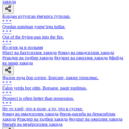
ҳақида
Қордан қутулган ёмғирга тутилар.
* * *
Qordan qutulgan yomg‘irga tutilar.
* * *
Out of the frying-pan into the fire.
* * *
Из огня да в полымя
#бахт ва бахтсизлик ҳақида
#омад ва омадсизлик ҳақида
#тақдир ва тадбир ҳақида
#қудрат ва ожизлик ҳақида
#фойда
ва зарар ҳақида
Фалон ерда бор олтин, Борсанг, пақир топилмас.
* * *
Falon yerda bor oltin, Borsang, paqir topilmas.
* * *
Prospect is often better than possession.
* * *
He то хлеб, что в поле, а то, что в сусеке.
#омад ва омадсизлик ҳақида
#ризқ-насиба ва бенасиблик
ҳақида
#тақдир ва тадбир ҳақида
#қудрат ва ожизлик ҳақида
#меъёр ва меъёрсизлик ҳақида