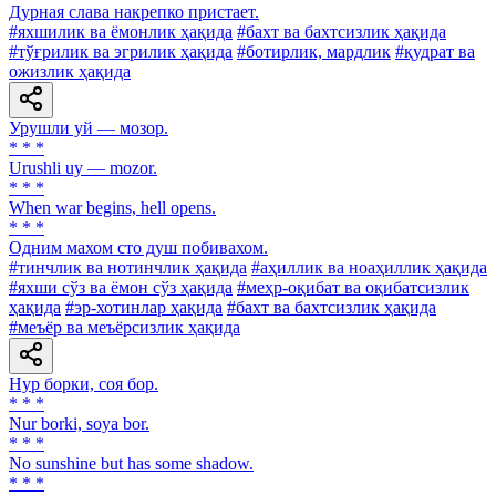
Дурная слава накрепко пристает.
#яхшилик ва ёмонлик ҳақида
#бахт ва бахтсизлик ҳақида
#тўғрилик ва эгрилик ҳақида
#ботирлик, мардлик
#қудрат ва
ожизлик ҳақида
Урушли уй — мозор.
* * *
Urushli uy — mozor.
* * *
When war begins, hell opens.
* * *
Одним махом сто душ побивахом.
#тинчлик ва нотинчлик ҳақида
#аҳиллик ва ноаҳиллик ҳақида
#яхши сўз ва ёмон сўз ҳақида
#меҳр-оқибат ва оқибатсизлик
ҳақида
#эр-хотинлар ҳақида
#бахт ва бахтсизлик ҳақида
#меъёр ва меъёрсизлик ҳақида
Нур борки, соя бор.
* * *
Nur borki, soya bor.
* * *
No sunshine but has some shadow.
* * *