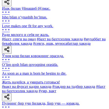
Ишқ билан ўйнашиб бўлмас.
* * *
Ishq bilan o‘ynashib bo‘lmas.
* * *
Love makes one fit for any work.
* * *
Ради милого и себя не жаль.
#бахт, севги ва омад
#бахт ва бахтсизлик ҳақида
#муҳаббат ва
бевафолик ҳақида
#севги, ишқ, муносабатлар ҳақида
Ўлим қош билан қовоқнинг орасида.
* * *
Oʼlim qosh bilan qovoqning orasida.
* * *
As soon as a man is born he begins to die.
* * *
Жить надейся, а умирать готовься!
#вақт ва фурсат қадри ҳақида
#тақдир ва тадбир ҳақида
#бахт
ва бахтсизлик ҳақида
#умр, вақт
Пулнинг бир учи билакда, Бир учи — юракда.
* * *