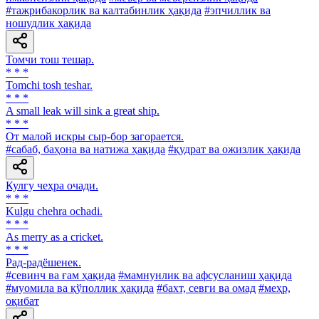
#тажрибакорлик ва калтабинлик ҳақида
#эпчиллик ва
ношудлик ҳақида
Томчи тош тешар.
* * *
Tomchi tosh teshar.
* * *
A small leak will sink a great ship.
* * *
От малой искры сыр-бор загорается.
#сабаб, баҳона ва натижа ҳақида
#қудрат ва ожизлик ҳақида
Кулгу чеҳра очади.
* * *
Kulgu chehra ochadi.
* * *
As merry as a cricket.
* * *
Рад-радёшенек.
#севинч ва ғам ҳақида
#мамнунлик ва афсусланиш ҳақида
#муомила ва қўполлик ҳақида
#бахт, севги ва омад
#меҳр,
оқибат