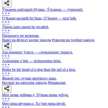
Ўтканни қайтариб бўлмас, Ўлганни — турғизиб.
* * *
O‘tkanni qaytarib bo‘lmas, O‘lganni — turg‘izib.
* * *
Things past cannot be recalled.
* * *
Прошлого не вернешь
#вақт ва фурсат қадри ҳақида
#тақдир ва тадбир ҳақида
Арслоннинг ўлиги — сичқоннинг тириги.
* * *
Arslonning o‘ligi — sichqonning tirigi.
* * *
Better be the head of a dog than the tail of a lion.
* * *
Живой пес лучше мертвого льва.
#қудрат ва ожизлик ҳақида
#бошқалар
Мен нима дейман-у, Хўжам нима дейди.
* * *
Men nima deyman-u, Xoʼjam nima deydi.
* * *