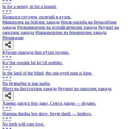
* * *
In for a penny, in for a pound.
* * *
Назвался груздем, полезай в кузов.
#фақирлик ва бойлик ҳақида
#ризқ-насиба ва бенасиблик
ҳақида
#тежамкорлик ва исрофгарчилик ҳақида
#қудрат ва
ожизлик ҳақида
#барқарорлик ва беқарорлик ҳақида
#бошқалар
Кўрлар орасида бир кўзли подшо.
* * *
Ko‘rlar orasida bir ko‘zli podsho.
* * *
In the land of the blind, the one-eyed man is king.
* * *
Ha безрыбье и рак рыба.
#бахт ва бахтсизлик ҳақида
#қудрат ва ожизлик ҳақида
Ҳамма дардга бор даво, Севги дарди — бедаво.
* * *
Hamma dardga bor davo, Sevgi dardi — bedavo.
* * *
No herb will cure love.