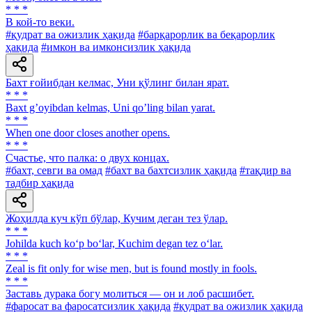
* * *
В кой-то веки.
#қудрат ва ожизлик ҳақида
#барқарорлик ва беқарорлик
ҳақида
#имкон ва имконсизлик ҳақида
Бахт ғойибдан келмас, Уни қўлинг билан ярат.
* * *
Baxt gʼoyibdan kelmas, Uni qoʼling bilan yarat.
* * *
When one door closes another opens.
* * *
Счастье, что палка: о двух концах.
#бахт, севги ва омад
#бахт ва бахтсизлик ҳақида
#тақдир ва
тадбир ҳақида
Жоҳилда куч кўп бўлар, Кучим деган тез ўлар.
* * *
Johilda kuch ko‘p bo‘lar, Kuchim degan tez o‘lar.
* * *
Zeal is fit only for wise men, but is found mostly in fools.
* * *
Заставь дурака богу молиться — он и лоб расшибет.
#фаросат ва фаросатсизлик ҳақида
#қудрат ва ожизлик ҳақида