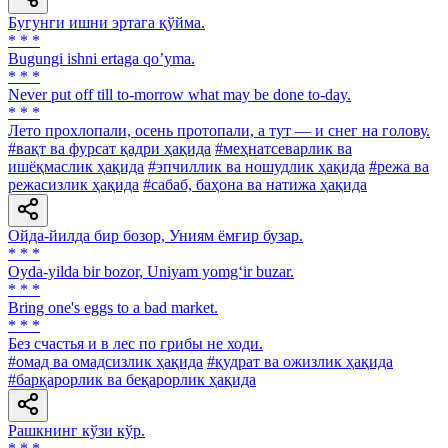
Бугунги ишни эртага қўйма.
* * *
Bugungi ishni ertaga qoʼyma.
* * *
Never put off till to-morrow what may be done to-day.
* * *
Лето прохлопали, осень протопали, а тут — и снег на голову.
#вақт ва фурсат қадри ҳақида
#меҳнатсеварлик ва
ишёқмаслик ҳақида
#эпчиллик ва ношудлик ҳақида
#режа ва
режасизлик ҳақида
#сабаб, баҳона ва натижа ҳақида
Ойда-йилда бир бозор, Униям ёмғир бузар.
* * *
Oyda-yilda bir bozor, Uniyam yomg‘ir buzar.
* * *
Bring one's eggs to a bad market.
* * *
Без счастья и в лес по грибы не ходи.
#омад ва омадсизлик ҳақида
#қудрат ва ожизлик ҳақида
#барқарорлик ва беқарорлик ҳақида
Рашкнинг кўзи кўр.