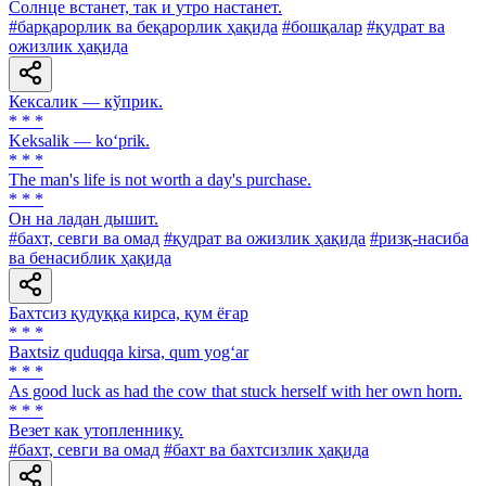
Солнце встанет, так и утро настанет.
#барқарорлик ва беқарорлик ҳақида
#бошқалар
#қудрат ва
ожизлик ҳақида
Кексалик — кўприк.
* * *
Keksalik — ko‘prik.
* * *
The man's life is not worth a day's purchase.
* * *
Он на ладан дышит.
#бахт, севги ва омад
#қудрат ва ожизлик ҳақида
#ризқ-насиба
ва бенасиблик ҳақида
Бахтсиз қудуққа кирса, қум ёғар
* * *
Baxtsiz quduqqa kirsa, qum yog‘ar
* * *
As good luck as had the cow that stuck herself with her own horn.
* * *
Везет как утопленнику.
#бахт, севги ва омад
#бахт ва бахтсизлик ҳақида