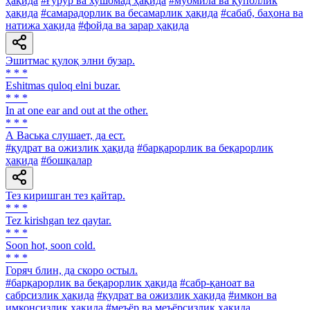
ҳақида
#ғурур ва хушомад ҳақида
#муомила ва қўполлик
ҳақида
#самарадорлик ва бесамарлик ҳақида
#сабаб, баҳона ва
натижа ҳақида
#фойда ва зарар ҳақида
Эшитмас қулоқ элни бузар.
* * *
Eshitmas quloq elni buzar.
* * *
In at one ear and out at the other.
* * *
А Васька слушает, да ест.
#қудрат ва ожизлик ҳақида
#барқарорлик ва беқарорлик
ҳақида
#бошқалар
Тез киришган тез қайтар.
* * *
Tez kirishgan tez qaytar.
* * *
Soon hot, soon cold.
* * *
Горяч блин, да скоро остыл.
#барқарорлик ва беқарорлик ҳақида
#сабр-қаноат ва
сабрсизлик ҳақида
#қудрат ва ожизлик ҳақида
#имкон ва
имконсизлик ҳақида
#меъёр ва меъёрсизлик ҳақида