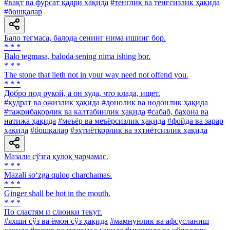
#вақт ва фурсат қадри ҳақида
#тенглик ва тенгсизлик ҳақида
#бошқалар
Бало тегмаса, балода сенинг нима ишинг бор.
* * *
Balo tegmasa, baloda sening nima ishing bor.
* * *
The stone that lieth not in your way need not offend you.
* * *
Добро под рукой, а он худа, что клада, ищет.
#қудрат ва ожизлик ҳақида
#донолик ва нодонлик ҳақида
#тажрибакорлик ва калтабинлик ҳақида
#сабаб, баҳона ва
натижа ҳақида
#меъёр ва меъёрсизлик ҳақида
#фойда ва зарар
ҳақида
#бошқалар
#эҳтиёткорлик ва эҳтиётсизлик ҳақида
Мазали сўзга қулоқ чарчамас.
* * *
Mazali so‘zga quloq charchamas.
* * *
Ginger shall be hot in the mouth.
* * *
По сластям и слюнки текут.
#яхши сўз ва ёмон сўз ҳақида
#мамнунлик ва афсусланиш