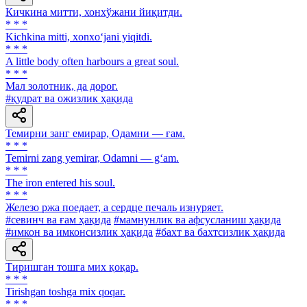
Кичкина митти, хонхўжани йиқитди.
* * *
Kichkina mitti, xonxo‘jani yiqitdi.
* * *
A little body often harbours a great soul.
* * *
Мал золотник, да дорог.
#қудрат ва ожизлик ҳақида
Темирни занг емирар, Одамни — ғам.
* * *
Temirni zang yemirar, Odamni — g‘am.
* * *
The iron entered his soul.
* * *
Железо ржа поедает, а сердце печаль изнуряет.
#севинч ва ғам ҳақида
#мамнунлик ва афсусланиш ҳақида
#имкон ва имконсизлик ҳақида
#бахт ва бахтсизлик ҳақида
Тиришган тошга мих қоқар.
* * *
Tirishgan toshga mix qoqar.
* * *