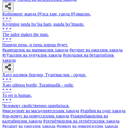
Кийиминг жанда бўлса ҳам, ганда бўлмасин.
* * *
Kiyiming janda boʼlsa ham, ganda boʼlmasin.
* * *
The tailor makes the man.
* * *
Наряди пень, и пень хорош будет.
#камтарлик ва манманлик ҳақида
#қудрат ва ожизлик ҳақида
#гўзаллик ва хунуклик ҳақида
#озодалик ва бетартиблик
ҳақида
Хато қилмоқ бордир, Тузатмаслик - ордир.
* * *
Xato qilmoq bordir, Tuzatmaslik - ordir.
* * *
To err is human.
* * *
Человеку свойственно ошибаться.
#масъулият ва масъулиятсизлик ҳақида
#тарбия ва одат ҳақида
#ор-номус ва номуссизлик ҳақида
#тажрибакорлик ва
калтабинлик ҳақида
#эҳтиёткорлик ва эҳтиётсизлик ҳақида
#қудрат ва ожизлик ҳақида
#имкон ва имконсизлик ҳақида