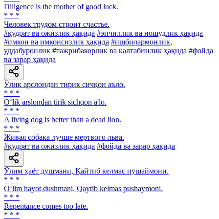
Diligence is the mother of good luck.
* * *
Человек трудом строит счастье.
#қудрат ва ожизлик ҳақида
#эпчиллик ва ношудлик ҳақида
#имкон ва имконсизлик ҳақида
#ишбилармонлик,
уддабуронлик
#тажрибакорлик ва калтабинлик ҳақида
#фойда
ва зарар ҳақида
Ўлик арслондан тирик сичқон аъло.
* * *
O‘lik arslondan tirik sichqon a'lo.
* * *
A living dog is better than a dead lion.
* * *
Живая собака лучше мертвого льва.
#қудрат ва ожизлик ҳақида
#фойда ва зарар ҳақида
Ўлим ҳаёт душмани, Қайтиб келмас пушаймони.
* * *
O‘lim hayot dushmani, Qaytib kelmas pushaymoni.
* * *
Repentance comes too late.
* * *