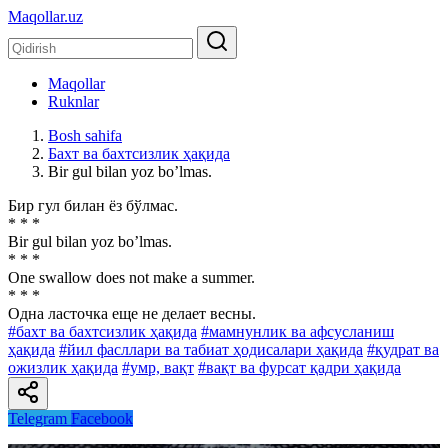
Maqollar.uz
Maqollar
Ruknlar
Bosh sahifa
Бахт ва бахтсизлик ҳақида
Bir gul bilan yoz boʼlmas.
Бир гул билан ёз бўлмас.
* * *
Bir gul bilan yoz boʼlmas.
* * *
One swallow does not make a summer.
* * *
Одна ласточка еще не делает весны.
#бахт ва бахтсизлик ҳақида
#мамнунлик ва афсусланиш
ҳақида
#йил фасллари ва табиат ҳодисалари ҳақида
#қудрат ва
ожизлик ҳақида
#умр, вақт
#вақт ва фурсат қадри ҳақида
Telegram
Facebook