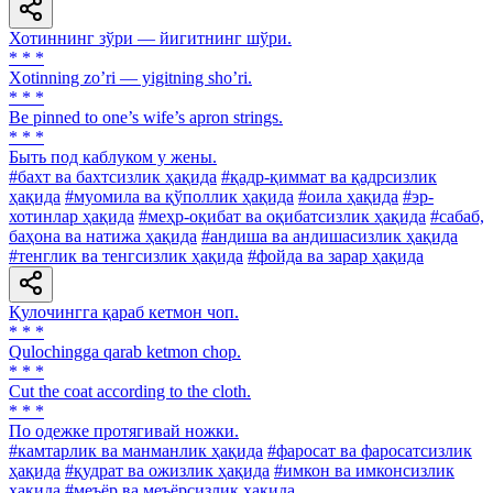
Хотиннинг зўри — йигитнинг шўри.
* * *
Xotinning zoʼri — yigitning shoʼri.
* * *
Be pinned to one’s wife’s apron strings.
* * *
Быть под каблуком у жены.
#бахт ва бахтсизлик ҳақида
#қадр-қиммат ва қадрсизлик
ҳақида
#муомила ва қўполлик ҳақида
#оила ҳақида
#эр-
хотинлар ҳақида
#меҳр-оқибат ва оқибатсизлик ҳақида
#сабаб,
баҳона ва натижа ҳақида
#андиша ва андишасизлик ҳақида
#тенглик ва тенгсизлик ҳақида
#фойда ва зарар ҳақида
Қулочингга қараб кетмон чоп.
* * *
Qulochingga qarab ketmon chop.
* * *
Cut the coat according to the cloth.
* * *
По одежке протягивай ножки.
#камтарлик ва манманлик ҳақида
#фаросат ва фаросатсизлик
ҳақида
#қудрат ва ожизлик ҳақида
#имкон ва имконсизлик
ҳақида
#меъёр ва меъёрсизлик ҳақида