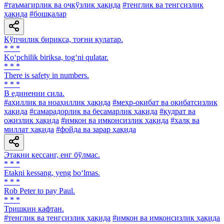
#таъмагирлик ва очкўзлик ҳақида
#тенглик ва тенгсизлик
ҳақида
#бошқалар
Кўпчилик бирикса, тоғни қулатар.
* * *
Ko‘pchilik biriksa, tog‘ni qulatar.
* * *
There is safety in numbers.
* * *
В единении сила.
#аҳиллик ва ноаҳиллик ҳақида
#меҳр-оқибат ва оқибатсизлик
ҳақида
#самарадорлик ва бесамарлик ҳақида
#қудрат ва
ожизлик ҳақида
#имкон ва имконсизлик ҳақида
#халқ ва
миллат ҳақида
#фойда ва зарар ҳақида
Этакни кессанг, енг бўлмас.
* * *
Etakni kessang, yeng bo‘lmas.
* * *
Rob Peter to pay Paul.
* * *
Тришкин кафтан.
#тенглик ва тенгсизлик ҳақида
#имкон ва имконсизлик ҳақида