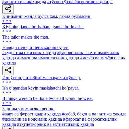
фаросатсизлик ҳақида
#тўғри сўз ва ёлғончилик ҳақида
Кийиминг жанда бўлса ҳам, ганда бўлмасин.
* * *
Kiyiming janda bo‘lsaham, ganda bo‘lmasin.
* * *
The tailor makes the man.
* * *
Наряди пень, и пень хорош будет.
#қудрат ва ожизлик ҳақида
#фаровонлик ва етишмовчилик
ҳақида
#имкон ва имконсизлик ҳақида
#меъёр ва меъёрсизлик
ҳақида
Иш ўтгандан кейин маслаҳатчи кўпаяр.
* * *
Ish oʼtgandan keyin maslahatchi koʼpayar.
* * *
If things were to be done twice all would be wise.
* * *
Задним умом всяк крепок.
#вақт ва фурсат қадри ҳақида
#сабаб, баҳона ва натижа ҳақида
#донолик ва нодонлик ҳақида
#фаросат ва фаросатсизлик
ҳақида
#эҳтиёткорлик ва эҳтиётсизлик ҳақида