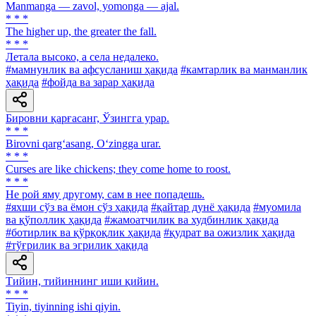
Manmanga — zavol, yomonga — ajal.
* * *
The higher up, the greater the fall.
* * *
Летала высоко, а села недалеко.
#мамнунлик ва афсусланиш ҳақида
#камтарлик ва манманлик
ҳақида
#фойда ва зарар ҳақида
Бировни қарғасанг, Ўзингга урар.
* * *
Birovni qarg‘asang, O‘zingga urar.
* * *
Curses are like chickens; they come home to roost.
* * *
He рой яму другому, сам в нее попадешь.
#яхши сўз ва ёмон сўз ҳақида
#қайтар дунё ҳақида
#муомила
ва қўполлик ҳақида
#жамоатчилик ва худбинлик ҳақида
#ботирлик ва қўрқоқлик ҳақида
#қудрат ва ожизлик ҳақида
#тўғрилик ва эгрилик ҳақида
Тийин, тийиннинг иши қийин.
* * *
Tiyin, tiyinning ishi qiyin.