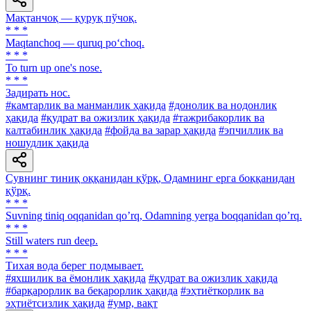
Мақтанчоқ — қуруқ пўчоқ.
* * *
Maqtanchoq — quruq po‘choq.
* * *
To turn up one's nose.
* * *
Задирать нос.
#камтарлик ва манманлик ҳақида
#донолик ва нодонлик
ҳақида
#қудрат ва ожизлик ҳақида
#тажрибакорлик ва
калтабинлик ҳақида
#фойда ва зарар ҳақида
#эпчиллик ва
ношудлик ҳақида
Сувнинг тиниқ оққанидан қўрқ, Одамнинг ерга боққанидан
қўрқ.
* * *
Suvning tiniq oqqanidan qoʼrq, Odamning yerga boqqanidan qoʼrq.
* * *
Still waters run deep.
* * *
Тихая вода берег подмывает.
#яхшилик ва ёмонлик ҳақида
#қудрат ва ожизлик ҳақида
#барқарорлик ва беқарорлик ҳақида
#эҳтиёткорлик ва
эҳтиётсизлик ҳақида
#умр, вақт