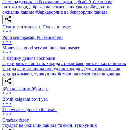
#самарадорлик ва бесамарлик ҳақида
#сабаб, баҳона ва
натижа ҳақида
#режа ва режасизлик ҳақида
#қудрат ва
ожизлик ҳақида
#барқарорлик ва беқарорлик ҳақида
Пулни сен топасан, Пул сени эмас.
* * *
Pulni sen topasan, Pul seni emas.
* * *
Money is a good servant, but a bad master.
* * *
И барину деньга господин.
#фақирлик ва бойлик ҳақида
#тажрибакорлик ва калтабинлик
ҳақида
#эпчиллик ва ношудлик ҳақида
#қудрат ва ожизлик
ҳақида
#имкон, тушкунлик
#имкон ва имконсизлик ҳақида
Бўш келганни бўри ер.
* * *
Bo‘sh kelganni bo‘ri yer.
* * *
The weakest goes to the wall.
* * *
Слабых бьют.
#қудрат ва ожизлик ҳақида
#имкон, тушкунлик