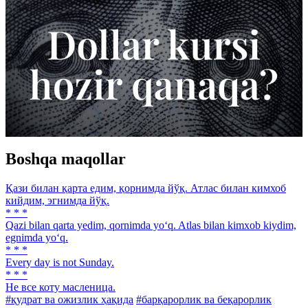
Boshqa maqollar
Қази билан қарта едим, қорнимда йўқ. Атлас билан кимхоб
кийдим, эгнимда йўқ.
* * *
Qazi bilan qarta yedim, qornimda yo‘q. Atlas bilan kimxob kiydim,
egnimda yo‘q.
* * *
Every day is not Sunday.
* * *
He все коту масленица.
#қудрат ва ожизлик ҳақида
#барқарорлик ва беқарорлик