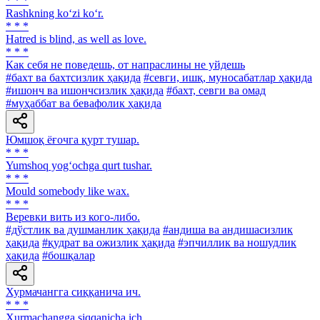
* * *
Rashkning ko‘zi ko‘r.
* * *
Hatred is blind, as well as love.
* * *
Как себя не поведешь, от напраслины не уйдешь
#бахт ва бахтсизлик ҳақида
#севги, ишқ, муносабатлар ҳақида
#ишонч ва ишончсизлик ҳақида
#бахт, севги ва омад
#муҳаббат ва бевафолик ҳақида
Юмшоқ ёғочга қурт тушар.
* * *
Yumshoq yog‘ochga qurt tushar.
* * *
Mould somebody like wax.
* * *
Веревки вить из кого-либо.
#дўстлик ва душманлик ҳақида
#андиша ва андишасизлик
ҳақида
#қудрат ва ожизлик ҳақида
#эпчиллик ва ношудлик
ҳақида
#бошқалар
Хурмачангга сиққанича ич.
* * *
Xurmachangga siqqanicha ich.