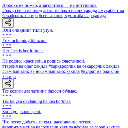
* * *
Любовь не пожар, а загориться — не потушишь.
#бахт, севги ва омад
#бахт ва бахтсизлик ҳақида
#муҳаббат ва
бевафолик ҳақида
#севги, ишқ, муносабатлар ҳақида
Юзи очиқнинг тили узун.
* * *
Yuzi ochiqning tili uzun.
* * *
Her face is her fortune.
* * *
He родись красивой, а родись счастливой.
#тарбия ва одат ҳақида
#барқарорлик ва беқарорлик ҳақида
#самимийлик ва носамимийлик ҳақида
#қудрат ва ожизлик
ҳақида
Тез келган давлатнинг баҳоси бўлмас.
* * *
Tez kelgan davlatning bahosi bo‘lmas.
* * *
Soon got, soon spent.
* * *
Что легко добыто, с тем и расставание легкое.
#қадр-қиммат ва қадрсизлик ҳақида
#фойда ва зарар ҳақида