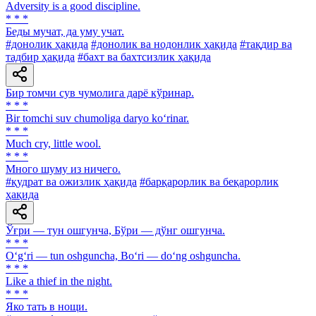
Adversity is a good discipline.
* * *
Беды мучат, да уму учат.
#донолик ҳақида
#донолик ва нодонлик ҳақида
#тақдир ва
тадбир ҳақида
#бахт ва бахтсизлик ҳақида
Бир томчи сув чумолига дарё кўринар.
* * *
Bir tomchi suv chumoliga daryo ko‘rinar.
* * *
Much cry, little wool.
* * *
Много шуму из ничего.
#қудрат ва ожизлик ҳақида
#барқарорлик ва беқарорлик
ҳақида
Ўғри — тун ошгунча, Бўри — дўнг ошгунча.
* * *
O‘g‘ri — tun oshguncha, Bo‘ri — do‘ng oshguncha.
* * *
Like a thief in the night.
* * *
Яко тать в нощи.