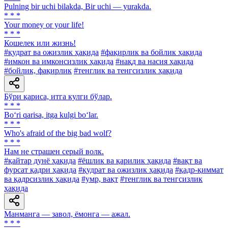
Pulning bir uchi bilakda, Bir uchi — yurakda.
* * *
Your money or your life!
* * *
Кошелек или жизнь!
#қудрат ва ожизлик ҳақида
#фақирлик ва бойлик ҳақида
#имкон ва имконсизлик ҳақида
#нақд ва насия ҳақида
#бойлик, фақирлик
#тенглик ва тенгсизлик ҳақида
Бўри қариса, итга кулги бўлар.
* * *
Bo‘ri qarisa, itga kulgi bo‘lar.
* * *
Who's afraid of the big bad wolf?
* * *
Нам не страшен серый волк.
#қайтар дунё ҳақида
#ёшлик ва қарилик ҳақида
#вақт ва
фурсат қадри ҳақида
#қудрат ва ожизлик ҳақида
#қадр-қиммат
ва қадрсизлик ҳақида
#умр, вақт
#тенглик ва тенгсизлик
ҳақида
Манманга — завол, ёмонга — ажал.
* * *