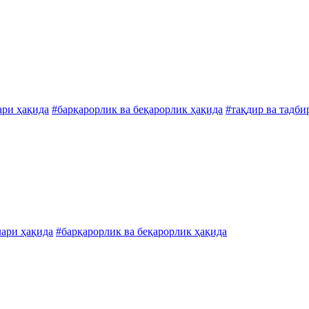
ари ҳақида
#барқарорлик ва беқарорлик ҳақида
#тақдир ва тадби
лари ҳақида
#барқарорлик ва беқарорлик ҳақида