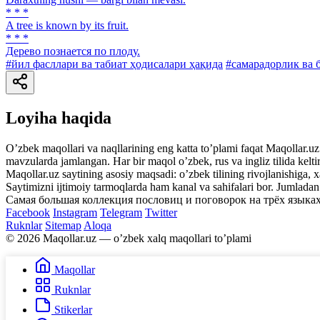
* * *
A tree is known by its fruit.
* * *
Дерево познается по плоду.
#йил фасллари ва табиат ҳодисалари ҳақида
#самарадорлик ва 
Loyiha haqida
Oʼzbek maqollari va naqllarining eng katta toʼplami faqat Maqollar.uz s
mavzularda jamlangan. Har bir maqol oʼzbek, rus va ingliz tilida kelti
Maqollar.uz saytining asosiy maqsadi: oʼzbek tilining rivojlanishiga, 
Saytimizni ijtimoiy tarmoqlarda ham kanal va sahifalari bor. Jumlada
Самая большая коллекция пословиц и поговорок на трёх языках
Facebook
Instagram
Telegram
Twitter
Ruknlar
Sitemap
Aloqa
© 2026 Maqollar.uz — oʼzbek xalq maqollari toʼplami
Maqollar
Ruknlar
Stikerlar