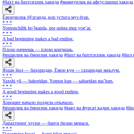
#бахт ва бахтсизлик ҳақида
#мамнунлик ва афсусланиш ҳақида
Ёмончилик бўлганда, қор устига муз ёғар.
* * *
Yomonchilik boʼlganda, qor ustiga muz yogʼar.
* * *
A bad beginning makes a bad ending.
* * *
Плохо начнешь — плохо кончишь.
#яхшилик ва ёмонлик ҳақида
#бахт ва бахтсизлик ҳақида
#йил 
Яхши йил — баҳоридан, Ёмон кун — саҳаридан маълум.
* * *
Yaxshi yil — bahoridan, Yomon kun — saharidan maʼlum.
* * *
A good beginning makes a good ending.
* * *
Хорошее начало полдела откачало.
#яхшилик ва ёмонлик ҳақида
#вақт ва фурсат қадри ҳақида
#йи
Дарахтнинг ҳусни — барги билан меваси.
* * *
Daraxtning husni — bargi bilan mevasi.