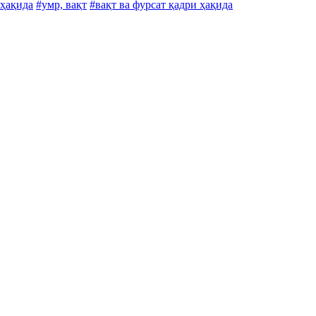
 ҳақида
#умр, вақт
#вақт ва фурсат қадри ҳақида