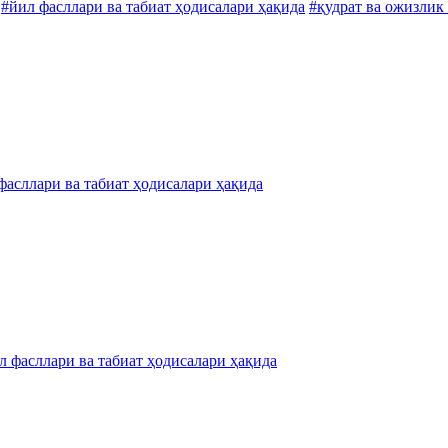
#йил фасллари ва табиат ҳодисалари ҳақида
#қудрат ва ожизлик
фасллари ва табиат ҳодисалари ҳақида
л фасллари ва табиат ҳодисалари ҳақида