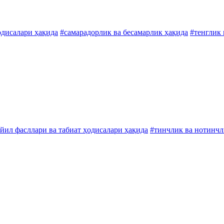
одисалари ҳақида
#самарадорлик ва бесамарлик ҳақида
#тенглик 
йил фасллари ва табиат ҳодисалари ҳақида
#тинчлик ва нотинчл