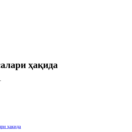
салари ҳақида
.
дри ҳақида