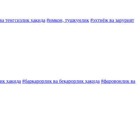
ва тенгсизлик ҳақида
#имкон, тушкунлик
#эҳтиёж ва зарурият
ик ҳақида
#барқарорлик ва беқарорлик ҳақида
#фаровонлик ва