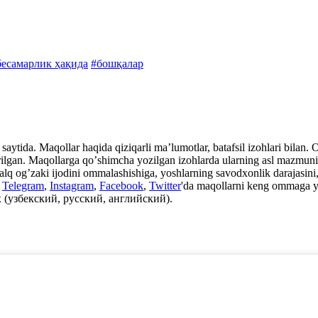
бесамарлик ҳақида
#бошқалар
aytida. Maqollar haqida qiziqarli maʼlumotlar, batafsil izohlari bilan. Ot
rilgan. Maqollarga qoʼshimcha yozilgan izohlarda ularning asl mazmuni, i
xalq ogʼzaki ijodini ommalashishiga, yoshlarning savodxonlik darajasini, 
n
Telegram
,
Instagram
,
Facebook
,
Twitter
'da maqollarni keng ommaga y
 (узбекский, русский, английский).