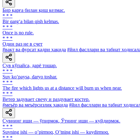
Бир қарға билан қиш келмас.
* * *
Bir qarg‘a bilan qish kelmas.
* * *
Once is no rule.
* * *
Один раз не в счет
#вақт ва фурсат қадри ҳақида
#йил фасллари ва табиат ҳодисал
Сув кўпайса, дарё тошар.
* * *
Suv ko‘paysa, daryo toshar.
* * *
The fire which lights us at a distance will burn us when near.
* * *
Ветер задувает свечу и раздувает костер.
#меъёр ва меъёрсизлик ҳақида
#йил фасллари ва табиат ҳодиса
Сувнинг иши — ўпирмоқ, Ўтнинг иши — куйдирмоқ.
* * *
Suvning ishi — oʼpirmoq, Oʼtning ishi — kuydirmoq.
* * *