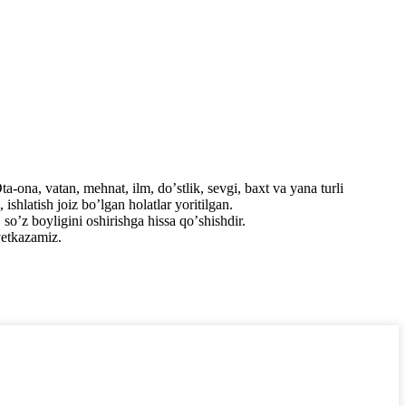
a-ona, vatan, mehnat, ilm, doʼstlik, sevgi, baxt va yana turli
shlatish joiz boʼlgan holatlar yoritilgan.
soʼz boyligini oshirishga hissa qoʼshishdir.
etkazamiz.