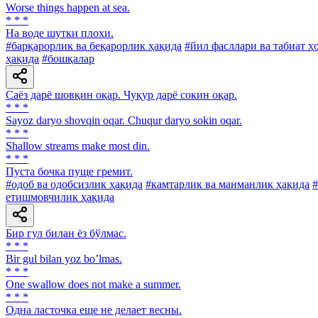
Worse things happen at sea.
* * *
Ha воде шутки плохи.
#барқарорлик ва беқарорлик ҳақида
#йил фасллари ва табиат ҳ
ҳақида
#бошқалар
Саёз дарё шовқин оқар. Чуқур дарё сокин оқар.
* * *
Sayoz daryo shovqin oqar. Chuqur daryo sokin oqar.
* * *
Shallow streams make most din.
* * *
Пуста бочка пуще гремит.
#одоб ва одобсизлик ҳақида
#камтарлик ва манманлик ҳақида
#
етишмовчилик ҳақида
Бир гул билан ёз бўлмас.
* * *
Bir gul bilan yoz boʼlmas.
* * *
One swallow does not make a summer.
* * *
Одна ласточка еще не делает весны.