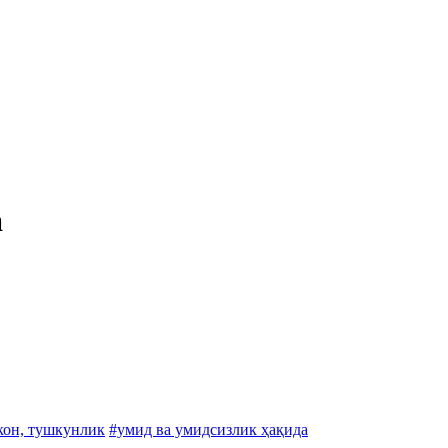
а
кон, тушкунлик
#умид ва умидсизлик ҳақида