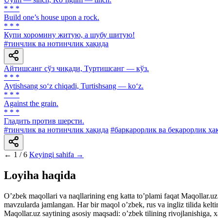
* * *
Build one’s house upon a rock.
* * *
Купи хоромину житую, а шубу шитую!
#тинчлик ва нотинчлик ҳақида
Айтишсанг сўз чиқади, Туртишсанг — кўз.
* * *
Aytishsang so‘z chiqadi, Turtishsang — ko‘z.
* * *
Against the grain.
* * *
Гладить против шерсти.
#тинчлик ва нотинчлик ҳақида
#барқарорлик ва беқарорлик ҳа
←
1 / 6
Keyingi sahifa →
Loyiha haqida
Oʼzbek maqollari va naqllarining eng katta toʼplami faqat Maqollar.uz s
mavzularda jamlangan. Har bir maqol oʼzbek, rus va ingliz tilida kelti
Maqollar.uz saytining asosiy maqsadi: oʼzbek tilining rivojlanishiga, 