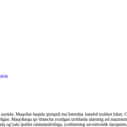
қида
aytida. Maqollar haqida qiziqarli maʼlumotlar, batafsil izohlari bilan. Ot
rilgan. Maqollarga qoʼshimcha yozilgan izohlarda ularning asl mazmuni, i
xalq ogʼzaki ijodini ommalashishiga, yoshlarning savodxonlik darajasini, 