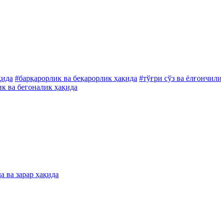
қида
#барқарорлик ва беқарорлик ҳақида
#тўғри сўз ва ёлғончил
к ва бегоналик ҳақида
а ва зарар ҳақида