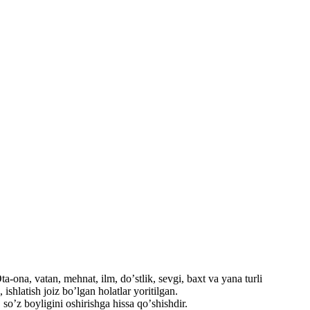
a-ona, vatan, mehnat, ilm, doʼstlik, sevgi, baxt va yana turli
shlatish joiz boʼlgan holatlar yoritilgan.
soʼz boyligini oshirishga hissa qoʼshishdir.