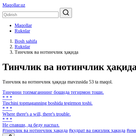
Maqollar.uz
Maqollar
Ruknlar
Bosh sahifa
Ruknlar
Тинчлик ва нотинчлик ҳақида
Тинчлик ва нотинчлик ҳақид
Тинчлик ва нотинчлик ҳақида mavzusida 53 ta maqol.
Тинчини топмаганнинг бошида тегирмон тоши.
* * *
Tinchini topmaganning boshida tegirmon toshi.
* * *
Where there's а will, there's trouble.
* * *
He спавши, да беду наспал.
#тинчлик ва нотинчлик ҳақида
#қудрат ва ожизлик ҳақида
#им