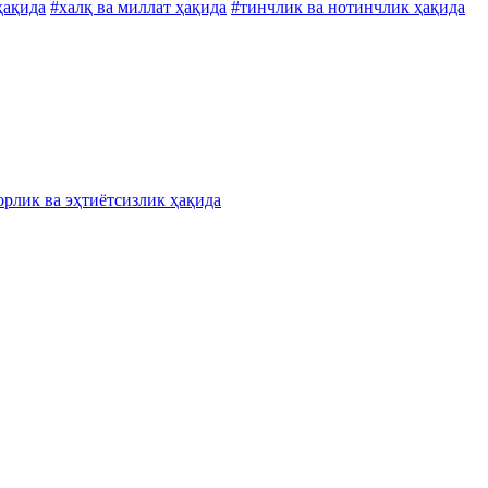
ҳақида
#халқ ва миллат ҳақида
#тинчлик ва нотинчлик ҳақида
орлик ва эҳтиётсизлик ҳақида