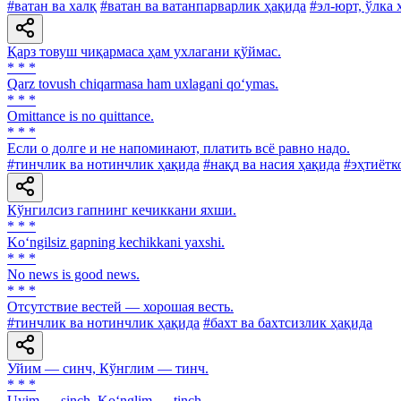
#ватан ва халқ
#ватан ва ватанпарварлик ҳақида
#эл-юрт, ўлка 
Қарз товуш чиқармаса ҳам ухлагани қўймас.
* * *
Qarz tovush chiqarmasa ham uxlagani qo‘ymas.
* * *
Omittance is no quittance.
* * *
Если о долге и не напоминают, платить всё равно надо.
#тинчлик ва нотинчлик ҳақида
#нақд ва насия ҳақида
#эҳтиётк
Кўнгилсиз гапнинг кечиккани яхши.
* * *
Ko‘ngilsiz gapning kechikkani yaxshi.
* * *
No news is good news.
* * *
Отсутствие вестей — хорошая весть.
#тинчлик ва нотинчлик ҳақида
#бахт ва бахтсизлик ҳақида
Уйим — синч, Кўнглим — тинч.
* * *
Uyim — sinch, Ko‘nglim — tinch.