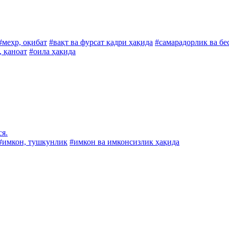
#меҳр, оқибат
#вақт ва фурсат қадри ҳақида
#самарадорлик ва бе
, қаноат
#оила ҳақида
ся.
#имкон, тушкунлик
#имкон ва имконсизлик ҳақида