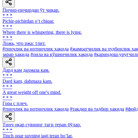
Пичир-пичирдан ўт чиқар.
* * *
Pichir-pichirdan o‘t chiqar.
* * *
Where there is whispering, there is lying.
* * *
Ложь, что ржа: тлит.
#тинчлик ва нотинчлик ҳақида
#жамоатчилик ва худбинлик ҳа
зарар ҳақида
#оила ва қўшничилик ҳақида
#қариндош-уруғчили
Дард кам даҳмаза кам.
* * *
Dard kam, dahmaza kam.
* * *
A great weight off one's mind.
* * *
Гора с плеч.
#тинчлик ва нотинчлик ҳақида
#тақдир ва тадбир ҳақида
#фойд
Тинч оқар сувнинг таги теран бўлар.
* * *
Tinch oqar suvning tagi teran bo’lar.