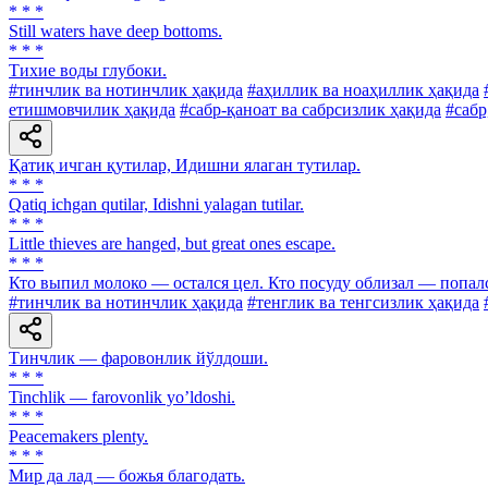
* * *
Still waters have deep bottoms.
* * *
Тихие воды глубоки.
#тинчлик ва нотинчлик ҳақида
#аҳиллик ва ноаҳиллик ҳақида
етишмовчилик ҳақида
#сабр-қаноат ва сабрсизлик ҳақида
#сабр
Қатиқ ичган қутилар, Идишни ялаган тутилар.
* * *
Qatiq ichgan qutilar, Idishni yalagan tutilar.
* * *
Little thieves are hanged, but great ones escape.
* * *
Кто выпил молоко — остался цел. Кто посуду облизал — попал
#тинчлик ва нотинчлик ҳақида
#тенглик ва тенгсизлик ҳақида
Тинчлик — фаровонлик йўлдоши.
* * *
Tinchlik — farovonlik yo’ldoshi.
* * *
Peacemakers plenty.
* * *
Мир да лад — божья благодать.