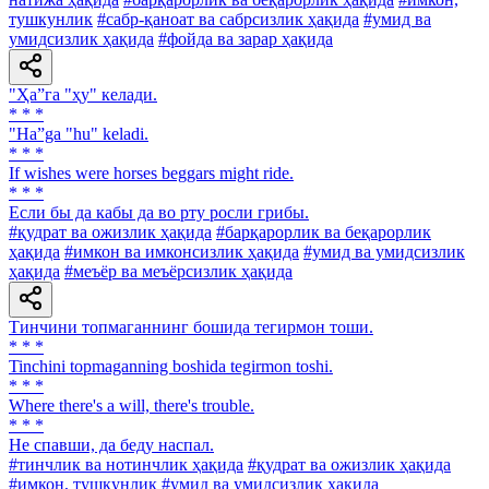
тушкунлик
#сабр-қаноат ва сабрсизлик ҳақида
#умид ва
умидсизлик ҳақида
#фойда ва зарар ҳақида
"Ҳа”га "ҳу" келади.
* * *
"Ha”ga "hu" keladi.
* * *
If wishes were horses beggars might ride.
* * *
Если бы да кабы да во рту росли грибы.
#қудрат ва ожизлик ҳақида
#барқарорлик ва беқарорлик
ҳақида
#имкон ва имконсизлик ҳақида
#умид ва умидсизлик
ҳақида
#меъёр ва меъёрсизлик ҳақида
Тинчини топмаганнинг бошида тегирмон тоши.
* * *
Tinchini topmaganning boshida tegirmon toshi.
* * *
Where there's а will, there's trouble.
* * *
He спавши, да беду наспал.
#тинчлик ва нотинчлик ҳақида
#қудрат ва ожизлик ҳақида
#имкон, тушкунлик
#умид ва умидсизлик ҳақида