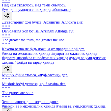
* * *
Над кем стряслось, над теми сбылось.
#умид ва умидсизлик ҳақида
#бошқалар
Даъвогаринг хон бўлса, Арзингни Аллоҳга айт.
* * *
Da'vogaring xon bo’lsa, Arzingni Allohga ayt.
* * *
The greater the truth, the greater the libel.
* * *
Какова резва не будь ложь, а от правды не уйдет.
#омад ва омадсизлик ҳақида
#қудрат ва ожизлик ҳақида
#адолат, инсоф ва инсофсизлик ҳақида
#умид ва умидсизлик
ҳақида
#фойда ва зарар ҳақида
Мушук бўйи етмаса, «пуф сассиқ» дер.
* * *
Mushuk bo‘yi yetmasa, «puf sassiq» der.
* * *
The grapes are sour.
* * *
Зелен виноград — когда не дают.
#имкон ва имконсизлик ҳақида
#умид ва умидсизлик ҳақида