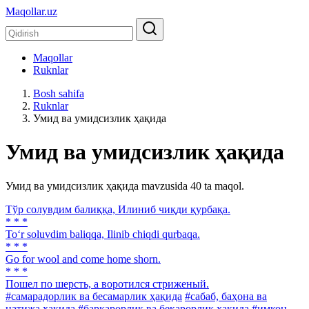
Maqollar.uz
Maqollar
Ruknlar
Bosh sahifa
Ruknlar
Умид ва умидсизлик ҳақида
Умид ва умидсизлик ҳақида
Умид ва умидсизлик ҳақида mavzusida 40 ta maqol.
Тўр солувдим балиққа, Илиниб чиқди қурбақа.
* * *
To‘r soluvdim baliqqa, Ilinib chiqdi qurbaqa.
* * *
Go for wool and come home shorn.
* * *
Пошел по шерсть, а воротился стриженый.
#самарадорлик ва бесамарлик ҳақида
#сабаб, баҳона ва
натижа ҳақида
#барқарорлик ва беқарорлик ҳақида
#имкон,