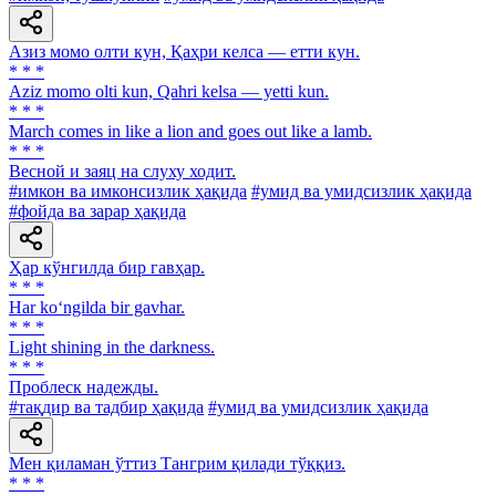
Азиз момо олти кун, Қаҳри келса — етти кун.
* * *
Aziz momo olti kun, Qahri kelsa — yetti kun.
* * *
March comes in like a lion and goes out like a lamb.
* * *
Весной и заяц на слуху ходит.
#имкон ва имконсизлик ҳақида
#умид ва умидсизлик ҳақида
#фойда ва зарар ҳақида
Ҳар кўнгилда бир гавҳар.
* * *
Har ko‘ngilda bir gavhar.
* * *
Light shining in the darkness.
* * *
Проблеск надежды.
#тақдир ва тадбир ҳақида
#умид ва умидсизлик ҳақида
Мен қиламан ўттиз Тангрим қилади тўққиз.
* * *