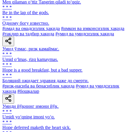
Men qilaman o‘ttiz Tangrim qiladi to‘qqiz.
* * *
Be in the lap of the gods.
* * *
Одному богу известно.
#омад ва омадсизлик ҳақида
#имкон ва имконсизлик ҳақида
#тақдир ва тадбир ҳақида
#умид ва умидсизлик ҳақида
Умид ўлмас, ризқ камаймас.
* * *
Umid o‘lmas, rizq kamaymas.
* * *
Hope is a good breakfast, but a bad supper.
* * *
Болящий ожидает здравия даже до смерти.
#ризқ-насиба ва бенасиблик ҳақида
#умид ва умидсизлик
ҳақида
#бошқалар
Умиди йўқнинг имони йўқ.
* * *
Umidi yo‘qning imoni yo‘q.
* * *
Hope deferred maketh the heart sick.