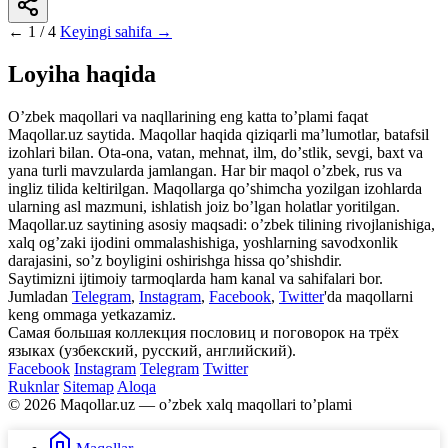
←
1 / 4
Keyingi sahifa →
Loyiha haqida
Oʼzbek maqollari va naqllarining eng katta toʼplami faqat
Maqollar.uz saytida. Maqollar haqida qiziqarli maʼlumotlar, batafsil
izohlari bilan. Ota-ona, vatan, mehnat, ilm, doʼstlik, sevgi, baxt va
yana turli mavzularda jamlangan. Har bir maqol oʼzbek, rus va
ingliz tilida keltirilgan. Maqollarga qoʼshimcha yozilgan izohlarda
ularning asl mazmuni, ishlatish joiz boʼlgan holatlar yoritilgan.
Maqollar.uz saytining asosiy maqsadi: oʼzbek tilining rivojlanishiga,
xalq ogʼzaki ijodini ommalashishiga, yoshlarning savodxonlik
darajasini, soʼz boyligini oshirishga hissa qoʼshishdir.
Saytimizni ijtimoiy tarmoqlarda ham kanal va sahifalari bor.
Jumladan
Telegram
,
Instagram
,
Facebook
,
Twitter
'da maqollarni
keng ommaga yetkazamiz.
Самая большая коллекция пословиц и поговорок на трёх
языках (узбекский, русский, английский).
Facebook
Instagram
Telegram
Twitter
Ruknlar
Sitemap
Aloqa
© 2026 Maqollar.uz — oʼzbek xalq maqollari toʼplami