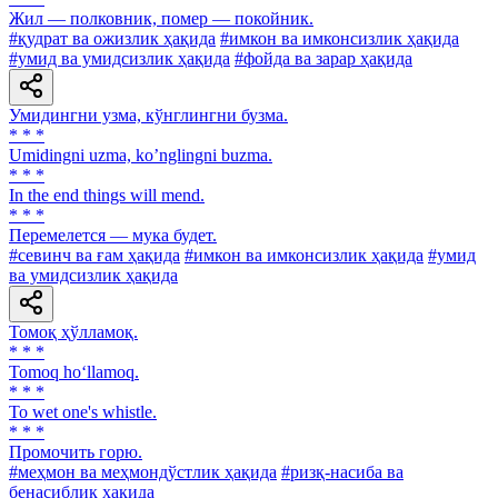
Жил — полковник, помер — покойник.
#қудрат ва ожизлик ҳақида
#имкон ва имконсизлик ҳақида
#умид ва умидсизлик ҳақида
#фойда ва зарар ҳақида
Умидингни узма, кўнглингни бузма.
* * *
Umidingni uzma, koʼnglingni buzma.
* * *
In the end things will mend.
* * *
Перемелется — мука будет.
#севинч ва ғам ҳақида
#имкон ва имконсизлик ҳақида
#умид
ва умидсизлик ҳақида
Томоқ ҳўлламоқ.
* * *
Tomoq ho‘llamoq.
* * *
To wet one's whistle.
* * *
Промочить горю.
#меҳмон ва меҳмондўстлик ҳақида
#ризқ-насиба ва
бенасиблик ҳақида