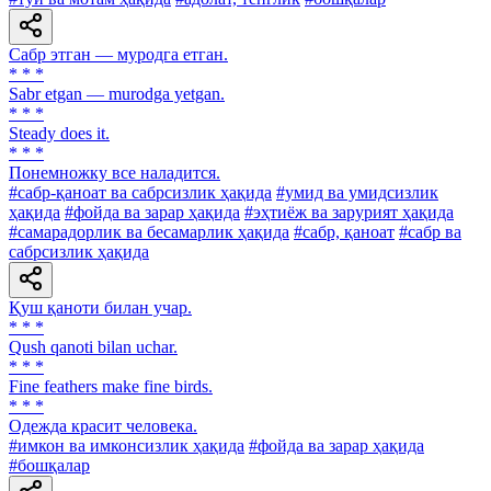
Сабр этган — муродга етган.
* * *
Sabr etgan — murodga yetgan.
* * *
Steady does it.
* * *
Понемножку все наладится.
#сабр-қаноат ва сабрсизлик ҳақида
#умид ва умидсизлик
ҳақида
#фойда ва зарар ҳақида
#эҳтиёж ва зарурият ҳақида
#самарадорлик ва бесамарлик ҳақида
#сабр, қаноат
#сабр ва
сабрсизлик ҳақида
Қуш қаноти билан учар.
* * *
Qush qanoti bilan uchar.
* * *
Fine feathers make fine birds.
* * *
Одежда красит человека.
#имкон ва имконсизлик ҳақида
#фойда ва зарар ҳақида
#бошқалар