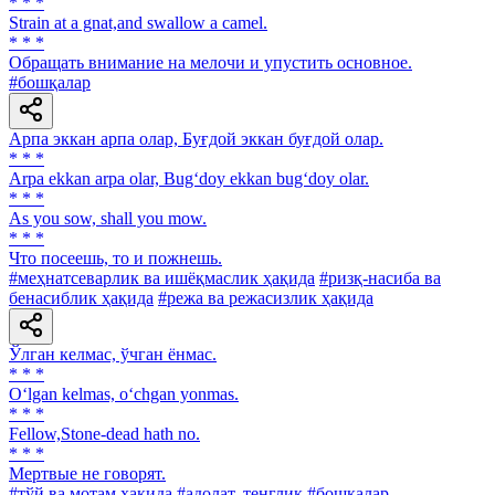
* * *
Strain at а gnat,and swallow a camel.
* * *
Обращать внимание на мелочи и упустить основное.
#бошқалар
Арпа эккан арпа олар, Буғдой эккан буғдой олар.
* * *
Arpa ekkan arpa olar, Bug‘doy ekkan bug‘doy olar.
* * *
As you sow, shall you mow.
* * *
Что посеешь, то и пожнешь.
#меҳнатсеварлик ва ишёқмаслик ҳақида
#ризқ-насиба ва
бенасиблик ҳақида
#режа ва режасизлик ҳақида
Ўлган келмас, ўчган ёнмас.
* * *
O‘lgan kelmas, o‘chgan yonmas.
* * *
Fellow,Stone-dead hath no.
* * *
Мертвые не говорят.
#тўй ва мотам ҳақида
#адолат, тенглик
#бошқалар