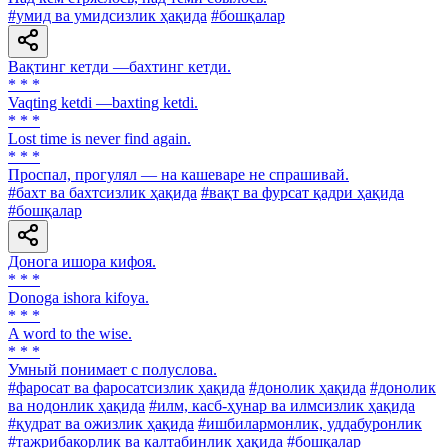
#умид ва умидсизлик ҳақида
#бошқалар
Вақтинг кетди —бахтинг кетди.
* * *
Vaqting ketdi —baxting ketdi.
* * *
Lost time is never find again.
* * *
Проспал, прогулял — на кашеваре не спрашивай.
#бахт ва бахтсизлик ҳақида
#вақт ва фурсат қадри ҳақида
#бошқалар
Донога ишора кифоя.
* * *
Donoga ishora kifoya.
* * *
A word to the wise.
* * *
Умный понимает с полуслова.
#фаросат ва фаросатсизлик ҳақида
#донолик ҳақида
#донолик
ва нодонлик ҳақида
#илм, касб-ҳунар ва илмсизлик ҳақида
#қудрат ва ожизлик ҳақида
#ишбилармонлик, уддабуронлик
#тажрибакорлик ва калтабинлик ҳақида
#бошқалар