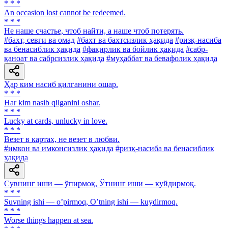
* * *
An occasion lost cannot be redeemed.
* * *
He наше счастье, чтоб найти, а наше чтоб потерять.
#бахт, севги ва омад
#бахт ва бахтсизлик ҳақида
#ризқ-насиба
ва бенасиблик ҳақида
#фақирлик ва бойлик ҳақида
#сабр-
қаноат ва сабрсизлик ҳақида
#муҳаббат ва бевафолик ҳақида
Ҳар ким насиб қилганини ошар.
* * *
Har kim nasib qilganini oshar.
* * *
Lucky at cards, unlucky in love.
* * *
Везет в картах, не везет в любви.
#имкон ва имконсизлик ҳақида
#ризқ-насиба ва бенасиблик
ҳақида
Сувнинг иши — ўпирмоқ, Ўтнинг иши — куйдирмоқ.
* * *
Suvning ishi — oʼpirmoq, Oʼtning ishi — kuydirmoq.
* * *
Worse things happen at sea.