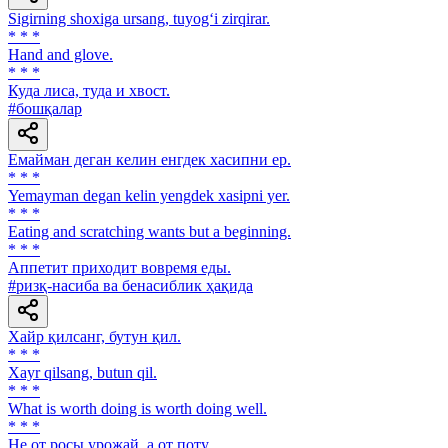
Sigirning shoxiga ursang, tuyog‘i zirqirar.
* * *
Hand and glove.
* * *
Куда лиса, туда и хвост.
#бошқалар
Емайман деган келин енгдек хасипни ер.
* * *
Yemayman degan kelin yengdek xasipni yer.
* * *
Eating and scratching wants but a beginning.
* * *
Аппетит приходит вовремя еды.
#ризқ-насиба ва бенасиблик ҳақида
Хайр қилсанг, бутун қил.
* * *
Xayr qilsang, butun qil.
* * *
What is worth doing is worth doing well.
* * *
He от росы урожай, а от поту.