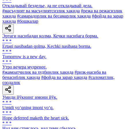
* * *
Откладывай безделье, да не откладывай дела.
#масъулият ва масъулиятсизлик ҳақида
#режа ва режасизлик
ҳақида
#самарадорлик ва бесамарлик ҳақида
#фойда ва зарар
ҳақида
#бошқалар
Эртаги насибадан қолма, Кечки насибага борма.
* * *
Ertagi nasibadan qolma, Kechki nasibaga borma.
* * *
Tomorrow is a new day.
* * *
Утро вечера мудренее.
#жамоатчилик ва худбинлик ҳақида
#ризқ-насиба ва
бенасиблик ҳақида
#фойда ва зарар ҳақида
#саломатлик,
озодалик
Умиди йўқнинг имони йўқ.
* * *
Umidi yo‘qning imoni yo‘q.
* * *
Hope deferred maketh the heart sick.
* * *
Над кем стряслось, над теми сбылось.