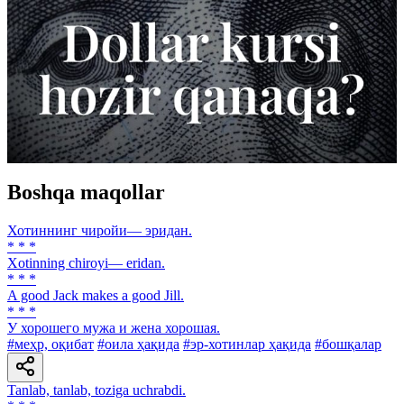
Boshqa maqollar
Хотиннинг чиройи— эридан.
* * *
Xotinning chiroyi— eridan.
* * *
A good Jack makes a good Jill.
* * *
У хорошего мужа и жена хорошая.
#меҳр, оқибат
#оила ҳақида
#эр-хотинлар ҳақида
#бошқалар
Tanlab, tanlab, toziga uchrabdi.