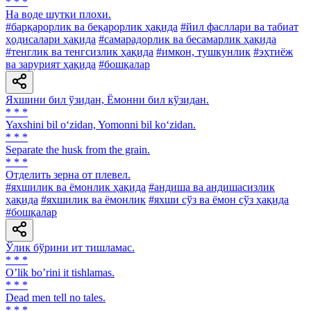
* * *
Ha воде шутки плохи.
#барқарорлик ва беқарорлик ҳақида
#йил фасллари ва табиат
ҳодисалари ҳақида
#самарадорлик ва бесамарлик ҳақида
#тенглик ва тенгсизлик ҳақида
#имкон, тушкунлик
#эҳтиёж
ва зарурият ҳақида
#бошқалар
Яхшини бил ўзидан, Ёмонни бил кўзидан.
* * *
Yaxshini bil o‘zidan, Yomonni bil ko‘zidan.
* * *
Separate the husk from the grain.
* * *
Отделить зерна от плевел.
#яхшилик ва ёмонлик ҳақида
#андиша ва андишасизлик
ҳақида
#яхшилик ва ёмонлик
#яхши сўз ва ёмон сўз ҳақида
#бошқалар
Ўлик бўрини ит тишламас.
* * *
Oʼlik boʼrini it tishlamas.
* * *
Dead men tell no tales.
* * *