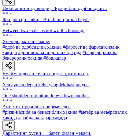
Икки жинни қўшилди, - Бўлди бир қурбон ҳайит.
* * *
Ikki jinni qoʼshildi, - Boʼldi bir qurbon hayit.
* * *
Between two evils 'tis not worth choosing.
* * *
Хрен редьки не слаще.
#одоб ва одобсизлик ҳақида
#фаросат ва фаросатсизлик
ҳақида
#донолик ва нодонлик ҳақида
#барқарорлик ва
беқарорлик ҳақида
#бошқалар
Емайман деган келин енгдек ҳасипни ер.
* * *
Yemayman degan kelin yengdek hasipni yer.
* * *
One shoulder of mutton draws down another.
* * *
Аппетит приходит вовремя еды.
#ризқ-насиба ва бенасиблик ҳақида
#меъёр ва меъёрсизлик
ҳақида
#фойда ва зарар ҳақида
Дарахтнинг ҳусни — барги билан меваси.