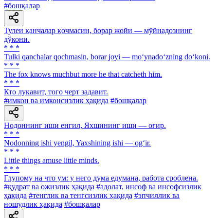
#бошқалар
Тулеи қанчалар қочмасин, борар жойи — мўйнадознинг
дўкони.
* * *
Tulki qanchalar qochmasin, borar joyi — mo‘ynado‘zning do‘koni.
* * *
The fox knows muchbut more he that catcheth him.
* * *
Кто лукавит, того черт задавит.
#имкон ва имконсизлик ҳақида
#бошқалар
Нодоннинг иши енгил, Яхшининг иши — оғир.
* * *
Nodonning ishi yengil, Yaxshining ishi — og‘ir.
* * *
Little things amuse little minds.
* * *
Глупому на что ум: у него дума eдумана, работа сроблена.
#қудрат ва ожизлик ҳақида
#адолат, инсоф ва инсофсизлик
ҳақида
#тенглик ва тенгсизлик ҳақида
#эпчиллик ва
ношудлик ҳақида
#бошқалар