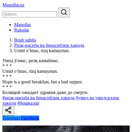
Maqollar.uz
Maqollar
Ruknlar
Bosh sahifa
Ризқ-насиба ва бенасиблик ҳақида
Umid o‘lmas, rizq kamaymas.
Умид ўлмас, ризқ камаймас.
* * *
Umid o‘lmas, rizq kamaymas.
* * *
Hope is a good breakfast, but a bad supper.
* * *
Болящий ожидает здравия даже до смерти.
#ризқ-насиба ва бенасиблик ҳақида
#умид ва умидсизлик
ҳақида
#бошқалар
Telegram
Facebook