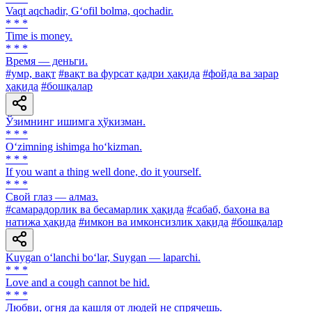
Vaqt aqchadir, G‘ofil bolma, qochadir.
* * *
Time is money.
* * *
Время — деньги.
#умр, вақт
#вақт ва фурсат қадри ҳақида
#фойда ва зарар
ҳақида
#бошқалар
Ўзимнинг ишимга ҳўкизман.
* * *
O‘zimning ishimga ho‘kizman.
* * *
If you want a thing well done, do it yourself.
* * *
Свой глаз — алмаз.
#самарадорлик ва бесамарлик ҳақида
#сабаб, баҳона ва
натижа ҳақида
#имкон ва имконсизлик ҳақида
#бошқалар
Kuygan o‘lanchi bo‘lar, Suygan — laparchi.
* * *
Love and a cough cannot be hid.
* * *
Любви, огня да кашля от людей не спрячешь.