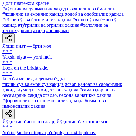
Долг платежом красен.
#дўстлик ва душманлик ҳақида
#яхшилик ва ёмонлик
#яхшилик ва ёмонлик ҳақида
#одоб ва одобсизлик ҳақида
#тўғри сўз ва ёлғончилик ҳақида
#яхши сўз ва ёмон сўз
ҳақида
#тўғрилик ва эгрилик ҳақида
#ҳалоллик ва
текинхўрлик ҳақида
#бошқалар
Яхши ният — ёрти мол.
* * *
Yaxshi niyat — yorti mol.
* * *
Look on the bright side.
* * *
Был бы мешок, а деньги будут.
#яхши сўз ва ёмон сўз ҳақида
#сабр-қаноат ва сабрсизлик
ҳақида
#умид ва умидсизлик ҳақида
#самарадорлик ва
бесамарлик ҳақида
#сабаб, баҳона ва натижа ҳақида
#фаровонлик ва етишмовчилик ҳақида
#имкон ва
имконсизлик ҳақида
Йўқолган бисот топилар, Йўқолган бахт топилмас.
* * *
Yoʼqolgan bisot topilar, Yoʼqolgan baxt topilmas.