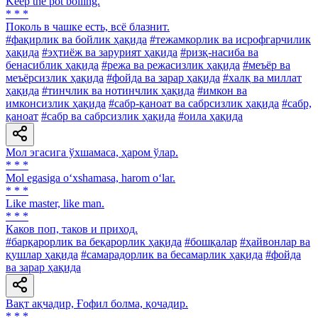
Keep the pot boiling.
* * *
Поколь в чашке есть, всё блазнит.
#фақирлик ва бойлик ҳақида
#тежамкорлик ва исрофгарчилик
ҳақида
#эҳтиёж ва зарурият ҳақида
#ризқ-насиба ва
бенасиблик ҳақида
#режа ва режасизлик ҳақида
#меъёр ва
меъёрсизлик ҳақида
#фойда ва зарар ҳақида
#халқ ва миллат
ҳақида
#тинчлик ва нотинчлик ҳақида
#имкон ва
имконсизлик ҳақида
#сабр-қаноат ва сабрсизлик ҳақида
#сабр,
қаноат
#сабр ва сабрсизлик ҳақида
#оила ҳақида
Мол эгасига ўхшамаса, ҳаром ўлар.
* * *
Mol egasiga o‘xshamasa, harom o‘lar.
* * *
Like master, like man.
* * *
Каков поп, таков и приход.
#барқарорлик ва беқарорлик ҳақида
#бошқалар
#ҳайвонлар ва
қушлар ҳақида
#самарадорлик ва бесамарлик ҳақида
#фойда
ва зарар ҳақида
Вақт ақчадир, Ғофил болма, қочадир.
* * *