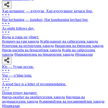
Ҳар кечанинг — кундузи, Ҳар кундузнинг кечаси бор.
* * *
Har kechaning — kunduzi, Har kunduzning kechasi bor.
* * *
As night follows day.
* * *
Воды и царь не уймет.
#севинч ва ғам ҳақида
#сабр-қаноат ва сабрсизлик ҳақида
#тинчлик ва нотинчлик ҳақида
#яхшилик ва ёмонлик ҳақида
#ризқ-насиба ва бенасиблик ҳақида
#сабр ва сабрсизлик
ҳақида
#барқарорлик ва беқарорлик ҳақида
#бошқалар
Юз — ўтдан иссиқ.
* * *
Yuz — o‘tdan issiq.
* * *
A good face is a letter of recommendation.
* * *
Перья птицу выдают.
#меҳр-оқибат ва оқибатсизлик ҳақида
#андиша ва
андишасизлик ҳақида
#самимийлик ва носамимийлик ҳақида
#бошқалар