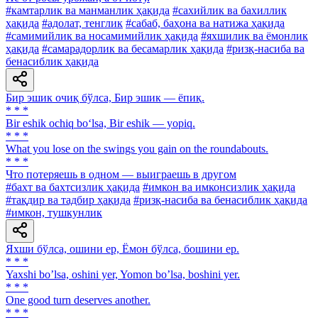
#камтарлик ва манманлик ҳақида
#сахийлик ва бахиллик
ҳақида
#адолат, тенглик
#сабаб, баҳона ва натижа ҳақида
#самимийлик ва носамимийлик ҳақида
#яхшилик ва ёмонлик
ҳақида
#самарадорлик ва бесамарлик ҳақида
#ризқ-насиба ва
бенасиблик ҳақида
Бир эшик очиқ бўлса, Бир эшик — ёпиқ.
* * *
Bir eshik ochiq bo‘lsa, Bir eshik — yopiq.
* * *
What you lose on the swings you gain on the roundabouts.
* * *
Что потеряешь в одном — выиграешь в другом
#бахт ва бахтсизлик ҳақида
#имкон ва имконсизлик ҳақида
#тақдир ва тадбир ҳақида
#ризқ-насиба ва бенасиблик ҳақида
#имкон, тушкунлик
Яхши бўлса, ошини ер, Ёмон бўлса, бошини ер.
* * *
Yaxshi boʼlsa, oshini yer, Yomon boʼlsa, boshini yer.
* * *
One good turn deserves another.
* * *