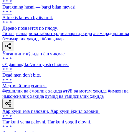
* * *
Daraxtning husni — bargi bilan mevasi.
* * *
A tree is known by its fruit.
* * *
Дерево познается по плоду.
#йил фасллари ва табиат ҳодисалари ҳақида
#самарадорлик ва
бесамарлик ҳақида
#бошқалар
Ўлганнинг кўзидан ёш чиқмас.
* * *
Oʼlganning koʼzidan yosh chiqmas.
* * *
Dead men don't bite.
* * *
Мертвый не кусается.
#яхшилик ва ёмонлик ҳақида
#тўй ва мотам ҳақида
#имкон ва
имконсизлик ҳақида
#умид ва умидсизлик ҳақида
Ҳар куни ема паловни, Ҳар куни ёққил оловни.
* * *
Har kuni yema palovni, Har kuni yoqqil olovni.
* * *