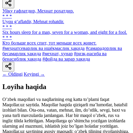
Уйқу ғафлатдир, Меҳнат роҳатдир.
* * *
Uyqu g‘aflatdir, Mehnat rohatdir.
* * *
Six hours sleep for a man, seven for a woman, and eight for a fool.
* * *
Кто больше всех спит, тот меньше всех живет.
#меҳнатсеварлик ва ишёқмаслик ҳақида
#самарадорлик ва
бесамарлик ҳақида
#меҳнат, ҳунар
#ризқ-насиба ва
бенасиблик ҳақида
#фойда ва зарар ҳақида
← Oldingi
Keyingi →
Loyiha haqida
Oʼzbek maqollari va naqllarining eng katta toʼplami faqat
Maqollar.uz saytida. Maqollar haqida qiziqarli maʼlumotlar, batafsil
izohlari bilan. Ota-ona, vatan, mehnat, ilm, doʼstlik, sevgi, baxt va
yana turli mavzularda jamlangan. Har bir maqol oʼzbek, rus va
ingliz tilida keltirilgan. Maqollarga qoʼshimcha yozilgan izohlarda
ularning asl mazmuni, ishlatish joiz boʼlgan holatlar yoritilgan.
Maqollar.uz saytining asosiy maqsadi: oʼzbek tilining rivojlanishiga,