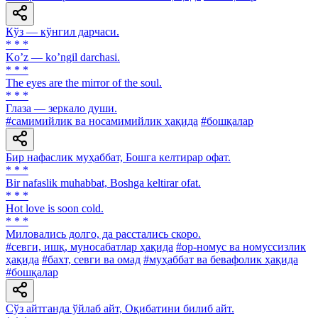
Кўз — кўнгил дарчаси.
* * *
Koʼz — koʼngil darchasi.
* * *
The eyes are the mirror of the soul.
* * *
Глаза — зеркало души.
#самимийлик ва носамимийлик ҳақида
#бошқалар
Бир нафаслик муҳаббат, Бошга келтирар офат.
* * *
Bir nafaslik muhabbat, Boshga keltirar ofat.
* * *
Hot love is soon cold.
* * *
Миловались долго, да расстались скоро.
#севги, ишқ, муносабатлар ҳақида
#ор-номус ва номуссизлик
ҳақида
#бахт, севги ва омад
#муҳаббат ва бевафолик ҳақида
#бошқалар
Сўз айтганда ўйлаб айт, Оқибатини билиб айт.