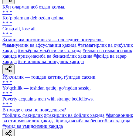
Кўп оларман деб оздан қолма.
* * *
Ko‘p olarman deb ozdan qolma.
* * *
Grasp all, lose all.
* * *
За многим погонишься — последнее потеряешь.
#мамнунлик ва афсусланиш ҳақида
#таъмагирлик ва очкўзлик
ҳақида
#меъёр ва меъёрсизлик ҳақида
#имкон ва имконсизлик
ҳақида
#ризқ-насиба ва бенасиблик ҳақида
#фойда ва зарар
ҳақида
#эпчиллик ва ношудлик ҳақида
Йўқчилик — тошдан қаттиқ, гўнгдан сассиқ.
* * *
Yo‘qchilik — toshdan qattiq, go‘ngdan sassiq.
* * *
Poverty acquaints men with strange bedfellows.
* * *
В нужде с кем не поведешься?
#бойлик, фақирлик
#фақирлик ва бойлик ҳақида
#фаровонлик
ва етишмовчилик ҳақида
#ризқ-насиба ва бенасиблик ҳақида
#умид ва умидсизлик ҳақида