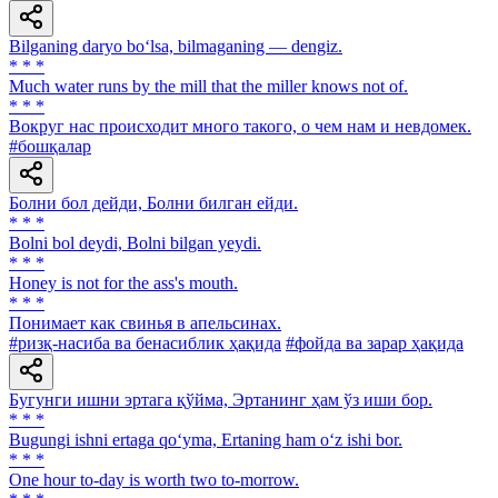
Bilganing daryo bo‘lsa, bilmaganing — dengiz.
* * *
Much water runs by the mill that the miller knows not of.
* * *
Вокруг нас происходит много такого, о чем нам и невдомек.
#бошқалар
Болни бол дейди, Болни билган ейди.
* * *
Bolni bol deydi, Bolni bilgan yeydi.
* * *
Honey is not for the ass's mouth.
* * *
Понимает как свинья в апельсинах.
#ризқ-насиба ва бенасиблик ҳақида
#фойда ва зарар ҳақида
Бугунги ишни эртага қўйма, Эртанинг ҳам ўз иши бор.
* * *
Bugungi ishni ertaga qo‘yma, Ertaning ham o‘z ishi bor.
* * *
One hour to-day is worth two to-morrow.