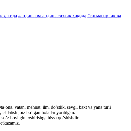
к ҳақида
#андиша ва андишасизлик ҳақида
#таъмагирлик ва
a-ona, vatan, mehnat, ilm, doʼstlik, sevgi, baxt va yana turli
shlatish joiz boʼlgan holatlar yoritilgan.
soʼz boyligini oshirishga hissa qoʼshishdir.
etkazamiz.