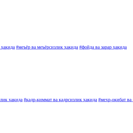
 ҳақида
#меъёр ва меъёрсизлик ҳақида
#фойда ва зарар ҳақида
лик ҳақида
#қадр-қиммат ва қадрсизлик ҳақида
#меҳр-оқибат ва