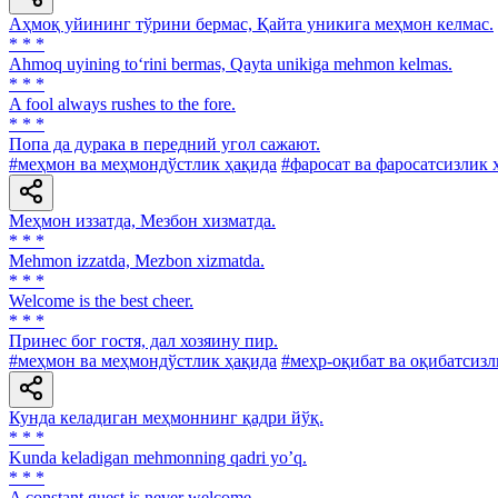
Аҳмоқ уйининг тўрини бермас, Қайта уникига меҳмон келмас.
* * *
Ahmoq uyining to‘rini bermas, Qayta unikiga mehmon kelmas.
* * *
A fool always rushes to the fore.
* * *
Попа да дурака в передний угол сажают.
#меҳмон ва меҳмондўстлик ҳақида
#фаросат ва фаросатсизлик 
Меҳмон иззатда, Мезбон хизматда.
* * *
Mehmon izzatda, Mezbon xizmatda.
* * *
Welcome is the best cheer.
* * *
Принес бог гостя, дал хозяину пир.
#меҳмон ва меҳмондўстлик ҳақида
#меҳр-оқибат ва оқибатсизл
Кунда келадиган меҳмоннинг қадри йўқ.
* * *
Kunda keladigan mehmonning qadri yoʼq.
* * *
A constant guest is never welcome.