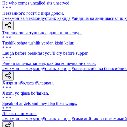
Не who comes uncalled sits unserved.
* * *
Незванного гостя с пира долой.
#меҳмон ва меҳмондўстлик ҳақида
#андиша ва андишасизлик ҳ
Тушлик ошга тушлик ердан киши келур.
* * *
Tushlik oshga tushlik yerdan kishi kelur.
* * *
Laugh before breakfast you’ll cry before supper.
* * *
Рано пташечка запела, как бы кошечка не съела.
#меҳмон ва меҳмондўстлик ҳақида
#ризқ-насиба ва бенасиблик
Хизрни йўқласа бўларкан.
* * *
Xizrni yo‘qlasa bo‘larkan.
* * *
Speak of angels and they flap their wings.
* * *
Лёгок на помине.
#меҳмон ва меҳмондўстлик ҳақида
#самимийлик ва носамимий