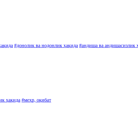
ҳақида
#донолик ва нодонлик ҳақида
#андиша ва андишасизлик 
ик ҳақида
#меҳр, оқибат