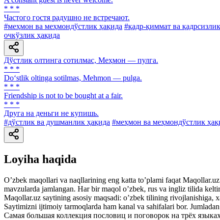
* * *
Частого гостя радушно не встречают.
#меҳмон ва меҳмондўстлик ҳақида
#қадр-қиммат ва қадрсизлик
очкўзлик ҳақида
Дўстлик олтинга сотилмас, Меҳмон — пулга.
* * *
Do‘stlik oltinga sotilmas, Mehmon — pulga.
* * *
Friendship is not to be bought at a fair.
* * *
Друга на деньги не купишь.
#дўстлик ва душманлик ҳақида
#меҳмон ва меҳмондўстлик ҳақ
Loyiha haqida
Oʼzbek maqollari va naqllarining eng katta toʼplami faqat Maqollar.uz s
mavzularda jamlangan. Har bir maqol oʼzbek, rus va ingliz tilida kelti
Maqollar.uz saytining asosiy maqsadi: oʼzbek tilining rivojlanishiga, 
Saytimizni ijtimoiy tarmoqlarda ham kanal va sahifalari bor. Jumlada
Самая большая коллекция пословиц и поговорок на трёх языках