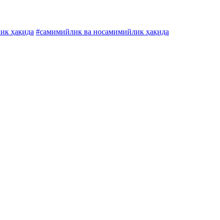
лик ҳақида
#самимийлик ва носамимийлик ҳақида