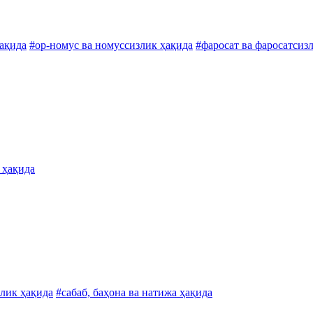
ақида
#ор-номус ва номуссизлик ҳақида
#фаросат ва фаросатсиз
 ҳақида
лик ҳақида
#сабаб, баҳона ва натижа ҳақида