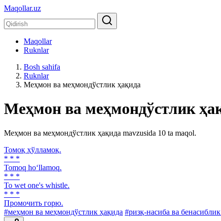
Maqollar.uz
Maqollar
Ruknlar
Bosh sahifa
Ruknlar
Меҳмон ва меҳмондўстлик ҳақида
Меҳмон ва меҳмондўстлик ҳа
Меҳмон ва меҳмондўстлик ҳақида mavzusida 10 ta maqol.
Томоқ ҳўлламоқ.
* * *
Tomoq ho‘llamoq.
* * *
To wet one's whistle.
* * *
Промочить горю.
#меҳмон ва меҳмондўстлик ҳақида
#ризқ-насиба ва бенасиблик