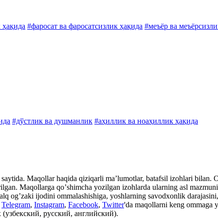
 ҳақида
#фаросат ва фаросатсизлик ҳақида
#меъёр ва меъёрсизли
ида
#дўстлик ва душманлик
#аҳиллик ва ноаҳиллик ҳақида
aytida. Maqollar haqida qiziqarli maʼlumotlar, batafsil izohlari bilan. Ot
rilgan. Maqollarga qoʼshimcha yozilgan izohlarda ularning asl mazmuni, i
xalq ogʼzaki ijodini ommalashishiga, yoshlarning savodxonlik darajasini, 
n
Telegram
,
Instagram
,
Facebook
,
Twitter
'da maqollarni keng ommaga y
 (узбекский, русский, английский).