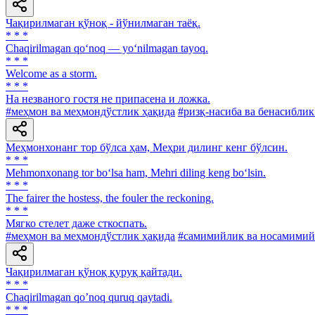
Чақирилмаган қўноқ - йўнилмаган таёқ.
* * *
Chaqirilmagan qo‘noq — yo‘nilmagan tayoq.
* * *
Welcome as a storm.
* * *
Ha незваного гостя не припасена и ложка.
#меҳмон ва меҳмондўстлик ҳақида
#ризқ-насиба ва бенасиблик
Меҳмонхонанг тор бўлса ҳам, Меҳри дилинг кенг бўлсин.
* * *
Mehmonxonang tor bo‘lsa ham, Mehri diling keng bo‘lsin.
* * *
The fairer the hostess, the fouler the reckoning.
* * *
Мягко стелет даже сткоспать.
#меҳмон ва меҳмондўстлик ҳақида
#самимийлик ва носамимий
Чақирилмаган қўноқ қуруқ қайтади.
* * *
Chaqirilmagan qoʼnoq quruq qaytadi.
* * *