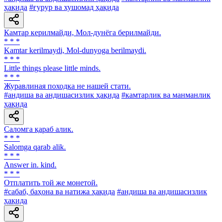
ҳақида
#ғурур ва хушомад ҳақида
Камтар керилмайди, Мол-дунёга берилмайди.
* * *
Kamtar kerilmaydi, Mol-dunyoga berilmaydi.
* * *
Little things please little minds.
* * *
Журавлиная походка не нашей стати.
#андиша ва андишасизлик ҳақида
#камтарлик ва манманлик
ҳақида
Саломга қараб алик.
* * *
Salomga qarab alik.
* * *
Answer in. kind.
* * *
Отплатить той же монетой.
#сабаб, баҳона ва натижа ҳақида
#андиша ва андишасизлик
ҳақида