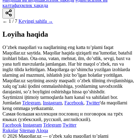
калтафаҳмлик ҳақида
←
1 / 7
Keyingi sahifa →
Loyiha haqida
Oʼzbek maqollari va naqllarining eng katta toʼplami faqat
Maqollar.uz saytida. Maqollar haqida qiziqarli maʼlumotlar, batafsil
izohlari bilan. Ota-ona, vatan, mehnat, ilm, doʼstlik, sevgi, baxt va
yana turli mavzularda jamlangan. Har bir maqol oʼzbek, rus va
ingliz tilida keltirilgan. Maqollarga qoʼshimcha yozilgan izohlarda
ularning asl mazmuni, ishlatish joiz boʼlgan holatlar yoritilgan.
Maqollar.uz saytining asosiy maqsadi: oʼzbek tilining rivojlanishiga,
xalq ogʼzaki ijodini ommalashishiga, yoshlarning savodxonlik
darajasini, soʼz boyligini oshirishga hissa qoʼshishdir.
Saytimizni ijtimoiy tarmoqlarda ham kanal va sahifalari bor.
Jumladan
Telegram
,
Instagram
,
Facebook
,
Twitter
'da maqollarni
keng ommaga yetkazamiz.
Самая большая коллекция пословиц и поговорок на трёх
языках (узбекский, русский, английский).
Facebook
Instagram
Telegram
Twitter
Ruknlar
Sitemap
Aloqa
© 2026 Maqollar.uz — oʼzbek xalq maqollari toʼplami