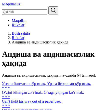
Maqollar.uz
Maqollar
Ruknlar
Bosh sahifa
Ruknlar
Андиша ва андишасизлик ҳақида
Андиша ва андишасизлик
ҳақида
Андиша ва андишасизлик ҳақида mavzusida 64 ta maqol.
Ўзини билмаган зўр инак, Ўрага йиқилган кўр инак.
* * *
O‘zini bilmagan zo‘r inak, O‘raga yiqilgan ko‘r inak.
* * *
Can't fight his way out of a paper bag.
* * *