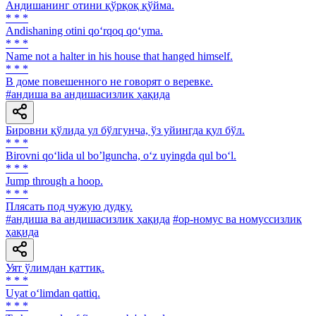
Андишанинг отини қўрқоқ қўйма.
* * *
Andishaning otini qo‘rqoq qo‘yma.
* * *
Name not a halter in his house that hanged himself.
* * *
В доме повешенного не говорят о веревке.
#андиша ва андишасизлик ҳақида
Бировни қўлида ул бўлгунча, ўз уйингда қул бўл.
* * *
Birovni qo‘lida ul bo’lguncha, o‘z uyingda qul bo‘l.
* * *
Jump through a hoop.
* * *
Плясать под чужую дудку.
#андиша ва андишасизлик ҳақида
#ор-номус ва номуссизлик
ҳақида
Уят ўлимдан қаттиқ.
* * *
Uyat o‘limdan qattiq.
* * *