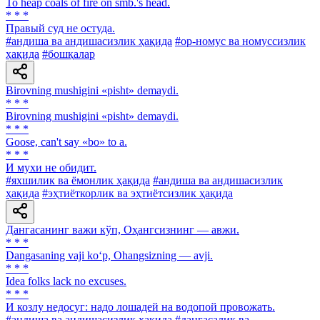
To heap coals of fire on smb.'s head.
* * *
Правый суд не остуда.
#андиша ва андишасизлик ҳақида
#ор-номус ва номуссизлик
ҳақида
#бошқалар
Birovning mushigini «pisht» demaydi.
* * *
Birovning mushigini «pisht» demaydi.
* * *
Goose, can't say «bo» to a.
* * *
И мухи не обидит.
#яхшилик ва ёмонлик ҳақида
#андиша ва андишасизлик
ҳақида
#эҳтиёткорлик ва эҳтиётсизлик ҳақида
Дангасанинг важи кўп, Оҳангсизнинг — авжи.
* * *
Dangasaning vaji ko‘p, Ohangsizning — avji.
* * *
Idea folks lack no excuses.
* * *
И козлу недосуг: надо лошадей на водопой провожать.
#андиша ва андишасизлик ҳақида
#дангасалик ва