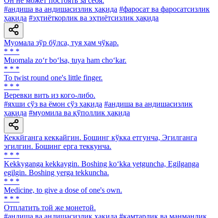
Он не может постоять за себя.
#андиша ва андишасизлик ҳақида
#фаросат ва фаросатсизлик
ҳақида
#эҳтиёткорлик ва эҳтиётсизлик ҳақида
Муомала зўр бўлса, туя ҳам чўкар.
* * *
Muomala zo‘r bo‘lsa, tuya ham cho‘kar.
* * *
To twist round one's little finger.
* * *
Веревки вить из кого-либо.
#яхши сўз ва ёмон сўз ҳақида
#андиша ва андишасизлик
ҳақида
#муомила ва қўполлик ҳақида
Кеккйганга кеккайгин. Бошинг кўкка етгунча, Эгилганга
эгилгин. Бошинг ерга теккунча.
* * *
Kekkyganga kekkaygin. Boshing ko‘kka yetguncha, Egilganga
egilgin. Boshing yerga tekkuncha.
* * *
Medicine, to give a dose of one's own.
* * *
Отплатить той же монетой.
#андиша ва андишасизлик ҳақида
#камтарлик ва манманлик