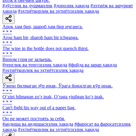
Волк в овечьей шкуре.
#дўстлик ва душманлик
#донолик ҳақида
#эҳтиёж ва зарурият
ҳақида
#эҳтиёткорлик ва эҳтиётсизлик ҳақида
Ароқ ҳам бир, шароб ҳам бир ичганга.
* * *
Aroq ham bir, sharob ham bir ichganga.
* * *
The wine in the bottle does not quench thirst.
* * *
Вином горя не зальешь.
#тенглик ва тенгсизлик ҳақида
#фойда ва зарар ҳақида
#эҳтиёткорлик ва эҳтиётсизлик ҳақида
Ўзини билмаган зўр инак, Ўрага йиқилган кўр инак.
* * *
O‘zini bilmagan zo‘r inak, O‘raga yiqilgan ko‘r inak.
* * *
Can't fight his way out of a paper bag.
* * *
Он не может постоять за себя.
#андиша ва андишасизлик ҳақида
#фаросат ва фаросатсизлик
ҳақида
#эҳтиёткорлик ва эҳтиётсизлик ҳақида