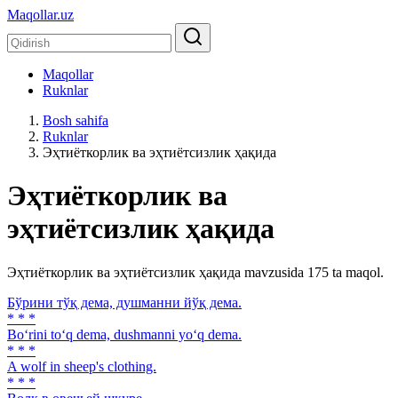
Maqollar.uz
Maqollar
Ruknlar
Bosh sahifa
Ruknlar
Эҳтиёткорлик ва эҳтиётсизлик ҳақида
Эҳтиёткорлик ва
эҳтиётсизлик ҳақида
Эҳтиёткорлик ва эҳтиётсизлик ҳақида mavzusida 175 ta maqol.
Бўрини тўқ дема, душманни йўқ дема.
* * *
Bo‘rini to‘q dema, dushmanni yo‘q dema.
* * *
A wolf in sheep's clothing.
* * *