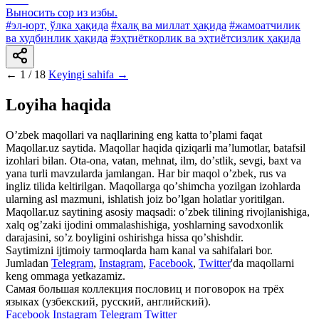
Выносить cop из избы.
#эл-юрт, ўлка ҳақида
#халқ ва миллат ҳақида
#жамоатчилик
ва худбинлик ҳақида
#эҳтиёткорлик ва эҳтиётсизлик ҳақида
←
1 / 18
Keyingi sahifa →
Loyiha haqida
Oʼzbek maqollari va naqllarining eng katta toʼplami faqat
Maqollar.uz saytida. Maqollar haqida qiziqarli maʼlumotlar, batafsil
izohlari bilan. Ota-ona, vatan, mehnat, ilm, doʼstlik, sevgi, baxt va
yana turli mavzularda jamlangan. Har bir maqol oʼzbek, rus va
ingliz tilida keltirilgan. Maqollarga qoʼshimcha yozilgan izohlarda
ularning asl mazmuni, ishlatish joiz boʼlgan holatlar yoritilgan.
Maqollar.uz saytining asosiy maqsadi: oʼzbek tilining rivojlanishiga,
xalq ogʼzaki ijodini ommalashishiga, yoshlarning savodxonlik
darajasini, soʼz boyligini oshirishga hissa qoʼshishdir.
Saytimizni ijtimoiy tarmoqlarda ham kanal va sahifalari bor.
Jumladan
Telegram
,
Instagram
,
Facebook
,
Twitter
'da maqollarni
keng ommaga yetkazamiz.
Самая большая коллекция пословиц и поговорок на трёх
языках (узбекский, русский, английский).
Facebook
Instagram
Telegram
Twitter