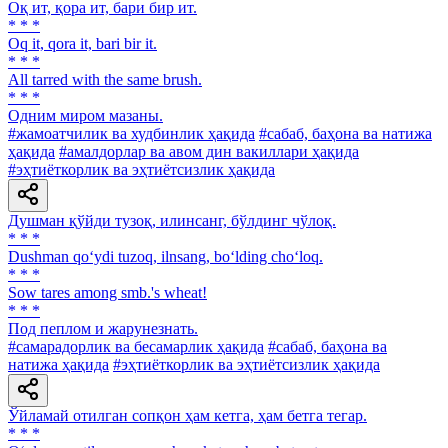
Оқ ит, қора ит, бари бир ит.
* * *
Oq it, qora it, bari bir it.
* * *
All tarred with the same brush.
* * *
Одним миром мазаны.
#жамоатчилик ва худбинлик ҳақида
#сабаб, баҳона ва натижа
ҳақида
#амалдорлар ва авом дин вакиллари ҳақида
#эҳтиёткорлик ва эҳтиётсизлик ҳақида
Душман қўйди тузоқ, илинсанг, бўлдинг чўлоқ.
* * *
Dushman qo‘ydi tuzoq, ilnsang, bo‘lding cho‘loq.
* * *
Sow tares among smb.'s wheat!
* * *
Под пеплом и жарунезнать.
#самарадорлик ва бесамарлик ҳақида
#сабаб, баҳона ва
натижа ҳақида
#эҳтиёткорлик ва эҳтиётсизлик ҳақида
Ўйламай отилган сопқон ҳам кетга, ҳам бетга тегар.
* * *