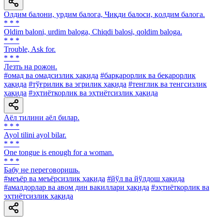
Олдим балони, урдим балога, Чиқди балоси, қолдим балога.
* * *
Oldim baloni, urdim baloga, Chiqdi balosi, qoldim baloga.
* * *
Trouble, Ask for.
* * *
Лезть на рожон.
#омад ва омадсизлик ҳақида
#барқарорлик ва беқарорлик
ҳақида
#тўғрилик ва эгрилик ҳақида
#тенглик ва тенгсизлик
ҳақида
#эҳтиёткорлик ва эҳтиётсизлик ҳақида
Аёл тилини аёл билар.
* * *
Ayol tilini ayol bilar.
* * *
One tongue is enough for a woman.
* * *
Бабу не переговоришь.
#меъёр ва меъёрсизлик ҳақида
#йўл ва йўлдош ҳақида
#амалдорлар ва авом дин вакиллари ҳақида
#эҳтиёткорлик ва
эҳтиётсизлик ҳақида