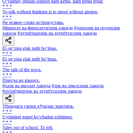
O‘ylamay otilgan sopqon ham ketga, ham betga tegar.
* * *
To talk without thinking is to shoot without aiming.
* * *
He всякое слово встрокуставь.
#фаросат ва фаросатсизлик ҳақида
#донолик ва нодонлик
ҳақида
#эҳтиёткорлик ва эҳтиётсизлик ҳақида
El og‘ziga elak tutib bo‘lmas.
* * *
El og‘ziga elak tutib bo‘lmas.
* * *
The talk of the town.
* * *
Притча во языцех.
#халқ ва миллат ҳақида
#эрк ва эрксизлик ҳақида
#эҳтиёткорлик ва эҳтиётсизлик ҳақида
Уйимдаги гапни кўчадан эшитмоқ.
* * *
Uyimdagi gapni ko‘chadan eshitmoq.
* * *
Tales out of school. To tell.
* * *