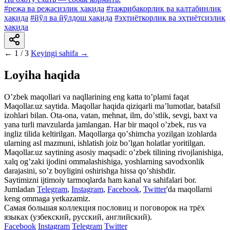
#режа ва режасизлик ҳақида
#тажрибакорлик ва калтабинлик
ҳақида
#йўл ва йўлдош ҳақида
#эҳтиёткорлик ва эҳтиётсизлик
ҳақида
←
1 / 3
Keyingi sahifa →
Loyiha haqida
Oʼzbek maqollari va naqllarining eng katta toʼplami faqat
Maqollar.uz saytida. Maqollar haqida qiziqarli maʼlumotlar, batafsil
izohlari bilan. Ota-ona, vatan, mehnat, ilm, doʼstlik, sevgi, baxt va
yana turli mavzularda jamlangan. Har bir maqol oʼzbek, rus va
ingliz tilida keltirilgan. Maqollarga qoʼshimcha yozilgan izohlarda
ularning asl mazmuni, ishlatish joiz boʼlgan holatlar yoritilgan.
Maqollar.uz saytining asosiy maqsadi: oʼzbek tilining rivojlanishiga,
xalq ogʼzaki ijodini ommalashishiga, yoshlarning savodxonlik
darajasini, soʼz boyligini oshirishga hissa qoʼshishdir.
Saytimizni ijtimoiy tarmoqlarda ham kanal va sahifalari bor.
Jumladan
Telegram
,
Instagram
,
Facebook
,
Twitter
'da maqollarni
keng ommaga yetkazamiz.
Самая большая коллекция пословиц и поговорок на трёх
языках (узбекский, русский, английский).
Facebook
Instagram
Telegram
Twitter