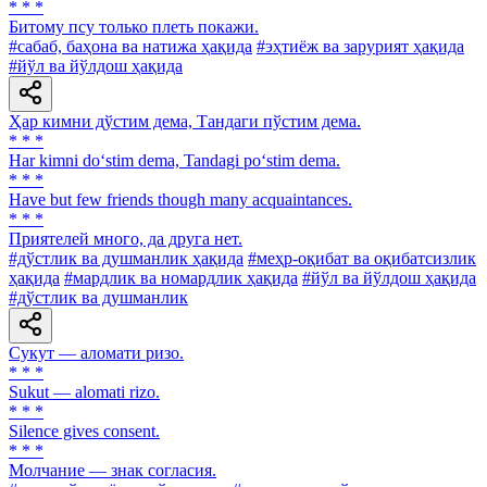
* * *
Битому псу только плеть покажи.
#сабаб, баҳона ва натижа ҳақида
#эҳтиёж ва зарурият ҳақида
#йўл ва йўлдош ҳақида
Ҳар кимни дўстим дема, Тандаги пўстим дема.
* * *
Har kimni do‘stim dema, Tandagi po‘stim dema.
* * *
Have but few friends though many acquaintances.
* * *
Приятелей много, да друга нет.
#дўстлик ва душманлик ҳақида
#меҳр-оқибат ва оқибатсизлик
ҳақида
#мардлик ва номардлик ҳақида
#йўл ва йўлдош ҳақида
#дўстлик ва душманлик
Сукут — аломати ризо.
* * *
Sukut — alomati rizo.
* * *
Silence gives consent.
* * *
Молчание — знак согласия.