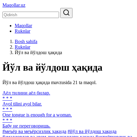
Maqollar.uz
Maqollar
Ruknlar
Bosh sahifa
Ruknlar
Йўл ва йўлдош ҳақида
Йўл ва йўлдош ҳақида
Йўл ва йўлдош ҳақида mavzusida 21 ta maqol.
Аёл тилини аёл билар.
* * *
Ayol tilini ayol bilar.
* * *
One tongue is enough for a woman.
* * *
Бабу не переговоришь.
#меъёр ва меъёрсизлик ҳақида
#йўл ва йўлдош ҳақида
#амалдорлар ва авом дин вакиллари ҳақида
#эҳтиёткорлик ва