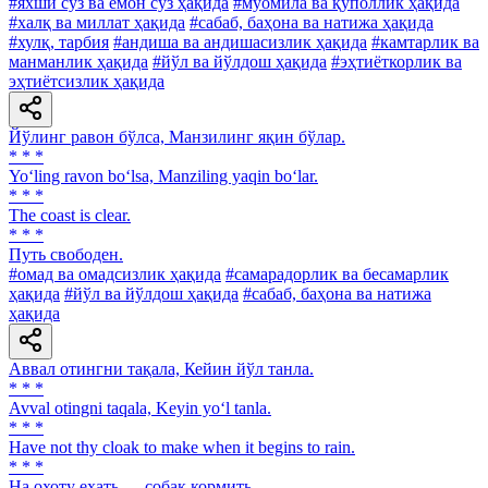
#яхши сўз ва ёмон сўз ҳақида
#муомила ва қўполлик ҳақида
#халқ ва миллат ҳақида
#сабаб, баҳона ва натижа ҳақида
#хулқ, тарбия
#андиша ва андишасизлик ҳақида
#камтарлик ва
манманлик ҳақида
#йўл ва йўлдош ҳақида
#эҳтиёткорлик ва
эҳтиётсизлик ҳақида
Йўлинг равон бўлса, Манзилинг яқин бўлар.
* * *
Yo‘ling ravon bo‘lsa, Manziling yaqin bo‘lar.
* * *
The coast is clear.
* * *
Путь свободен.
#омад ва омадсизлик ҳақида
#самарадорлик ва бесамарлик
ҳақида
#йўл ва йўлдош ҳақида
#сабаб, баҳона ва натижа
ҳақида
Аввал отингни тақала, Кейин йўл танла.
* * *
Avval otingni taqala, Keyin yo‘l tanla.
* * *
Have not thy cloak to make when it begins to rain.
* * *
Ha охоту ехать — собак кормить.