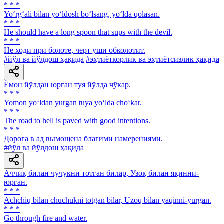
* * *
Yo‘rg‘ali bilan yo‘ldosh bo‘lsang, yo‘lda qolasan.
* * *
Не should have a long spoon that sups with the devil.
* * *
He ходи при болоте, черт уши обколотит.
#йўл ва йўлдош ҳақида
#эҳтиёткорлик ва эҳтиётсизлик ҳақида
Ёмон йўлдан юрган туя йўлда чўкар.
* * *
Yomon yo‘ldan yurgan tuya yo‘lda cho‘kar.
* * *
The road to hell is paved with good intentions.
* * *
Дорога в ад вымощена благими намерениями.
#йўл ва йўлдош ҳақида
Аччиқ билан чучукни тотган билар, Узоқ билан яқинни-
юрган.
* * *
Achchiq bilan chuchukni totgan bilar, Uzoq bilan yaqinni-yurgan.
* * *
Go through fire and water.