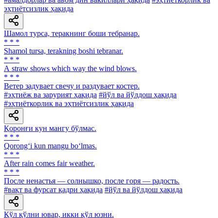
эҳтиётсизлик ҳақида
Шамол турса, теракнинг боши тебранар.
* * *
Shamol tursa, terakning boshi tebranar.
* * *
А straw shows which way the wind blows.
* * *
Ветер задувает свечу и раздувает костер.
#эҳтиёж ва зарурият ҳақида
#йўл ва йўлдош ҳақида
#эҳтиёткорлик ва эҳтиётсизлик ҳақида
Қоронғи кун мангу бўлмас.
* * *
Qorong‘i kun mangu bo‘lmas.
* * *
After rain comes fair weather.
* * *
После ненастья — солнышко, после горя — радость.
#вақт ва фурсат қадри ҳақида
#йўл ва йўлдош ҳақида
Қўл қўлни ювар, икки қўл юзни.