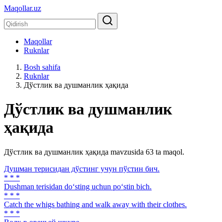
Maqollar.uz
Maqollar
Ruknlar
Bosh sahifa
Ruknlar
Дўстлик ва душманлик ҳақида
Дўстлик ва душманлик
ҳақида
Дўстлик ва душманлик ҳақида mavzusida 63 ta maqol.
Душман терисидан дўстинг учун пўстин бич.
* * *
Dushman terisidan do‘sting uchun po‘stin bich.
* * *
Catch the whigs bathing and walk away with their clothes.
* * *