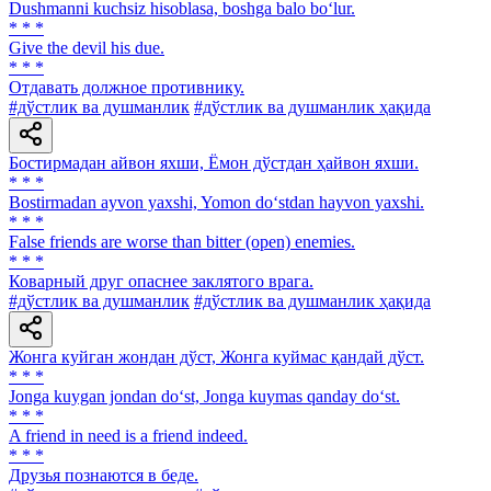
Dushmanni kuchsiz hisoblasa, boshga balo bo‘lur.
* * *
Give the devil his due.
* * *
Отдавать должное противнику.
#дўстлик ва душманлик
#дўстлик ва душманлик ҳақида
Бостирмадан айвон яхши, Ёмон дўстдан ҳайвон яхши.
* * *
Bostirmadan ayvon yaxshi, Yomon do‘stdan hayvon yaxshi.
* * *
False friends are worse than bitter (open) enemies.
* * *
Коварный друг опаснее заклятого врага.
#дўстлик ва душманлик
#дўстлик ва душманлик ҳақида
Жонга куйган жондан дўст, Жонга куймас қандай дўст.
* * *
Jonga kuygan jondan do‘st, Jonga kuymas qanday do‘st.
* * *
A friend in need is a friend indeed.
* * *
Друзья познаются в беде.