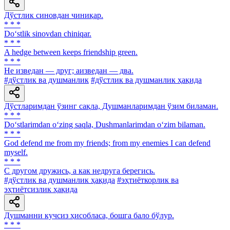
Дўстлик синовдан чиниқар.
* * *
Do‘stlik sinovdan chiniqar.
* * *
A hedge between keeps friendship green.
* * *
He изведан — друг; аизведан — два.
#дўстлик ва душманлик
#дўстлик ва душманлик ҳақида
Дўстларимдан ўзинг сақла, Душманларимдан ўзим биламан.
* * *
Do‘stlarimdan o‘zing saqla, Dushmanlarimdan o‘zim bilaman.
* * *
God defend me from my friends; from my enemies I can defend
myself.
* * *
С другом дружись, а как недруга берегись.
#дўстлик ва душманлик ҳақида
#эҳтиёткорлик ва
эҳтиётсизлик ҳақида
Душманни кучсиз ҳисобласа, бошга бало бўлур.
* * *