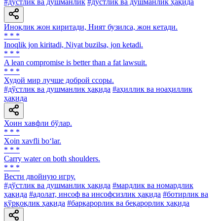
#дўстлик ва душманлик
#дўстлик ва душманлик ҳақида
Иноқлик жон киритади, Ният бузилса, жон кетади.
* * *
Inoqlik jon kiritadi, Niyat buzilsa, jon ketadi.
* * *
A lean compromise is better than a fat lawsuit.
* * *
Худой мир лучше доброй ссоры.
#дўстлик ва душманлик ҳақида
#аҳиллик ва ноаҳиллик
ҳақида
Хоин хавфли бўлар.
* * *
Xoin xavfli bo‘lar.
* * *
Carry water on both shoulders.
* * *
Вести двойную игру.
#дўстлик ва душманлик ҳақида
#мардлик ва номардлик
ҳақида
#адолат, инсоф ва инсофсизлик ҳақида
#ботирлик ва
қўрқоқлик ҳақида
#барқарорлик ва беқарорлик ҳақида