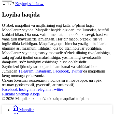
←
1 / 7
Keyingi sahifa →
Loyiha haqida
Oʼzbek maqollari va naqllarining eng katta toʼplami faqat
Maqollar.uz saytida. Maqollar haqida qiziqarli maʼlumotlar, batafsil
izohlari bilan. Ota-ona, vatan, mehnat, ilm, doʼstlik, sevgi, baxt va
yana turli mavzularda jamlangan. Har bir maqol oʼzbek, rus va
ingliz tilida keltirilgan. Maqollarga qoʼshimcha yozilgan izohlarda
ularning asl mazmuni, ishlatish joiz boʼlgan holatlar yoritilgan.
Maqollar.uz saytining asosiy maqsadi: oʼzbek tilining rivojlanishiga,
xalq ogʼzaki ijodini ommalashishiga, yoshlarning savodxonlik
darajasini, soʼz boyligini oshirishga hissa qoʼshishdir.
Saytimizni ijtimoiy tarmoqlarda ham kanal va sahifalari bor.
Jumladan
Telegram
,
Instagram
,
Facebook
,
Twitter
'da maqollarni
keng ommaga yetkazamiz.
Самая большая коллекция пословиц и поговорок на трёх
языках (узбекский, русский, английский).
Facebook
Instagram
Telegram
Twitter
Ruknlar
Sitemap
Aloqa
© 2026 Maqollar.uz — oʼzbek xalq maqollari toʼplami
Maqollar