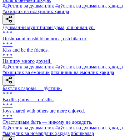
Волк в овечьей шкуре.
#дўстлик ва душманлик
#дўстлик ва душманлик ҳақида
#аҳиллик ва ноаҳиллик ҳақида
Душманни мушт билан урма, ош билан ур.
* * *
Dushmanni musht bilan urma, osh bilan ur.
* * *
Kiss and be the friends.
* * *
На пиру много друзей.
#дўстлик ва душманлик
#дўстлик ва душманлик ҳақида
#яхшилик ва ёмонлик
#яхшилик ва ёмонлик ҳақида
Бахтлик гарови — дўстлик.
* * *
Baxtlik garovi — do‘stlik.
* * *
Joys shared with others are more enjoyed.
* * *
Счастливым быть — никому не досадить.
#дўстлик ва душманлик
#дўстлик ва душманлик ҳақида
#мардлик ва номардлик ҳақида
#бошқалар