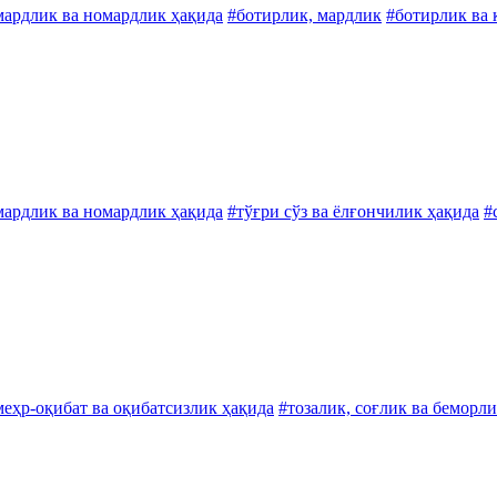
мардлик ва номардлик ҳақида
#ботирлик, мардлик
#ботирлик ва 
мардлик ва номардлик ҳақида
#тўғри сўз ва ёлғончилик ҳақида
#
меҳр-оқибат ва оқибатсизлик ҳақида
#тозалик, соғлик ва беморл