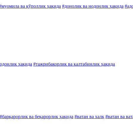
#муомила ва қўполлик ҳақида
#донолик ва нодонлик ҳақида
#ад
нодонлик ҳақида
#тажрибакорлик ва калтабинлик ҳақида
#барқарорлик ва беқарорлик ҳақида
#ватан ва халқ
#ватан ва ва