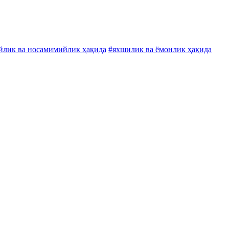
йлик ва носамимийлик ҳақида
#яхшилик ва ёмонлик ҳақида