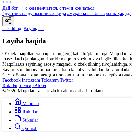
* * *
Дай бог — с кем венчаться, с тем и кончаться.
#дўстлик ва душманлик ҳақида
#муҳаббат ва бевафолик ҳақида
← Oldingi
Keyingi →
Loyiha haqida
Oʼzbek maqollari va naqllarining eng katta toʼplami faqat Maqollar.uz s
mavzularda jamlangan. Har bir maqol oʼzbek, rus va ingliz tilida kelti
Maqollar.uz saytining asosiy maqsadi: oʼzbek tilining rivojlanishiga, 
Saytimizni ijtimoiy tarmoqlarda ham kanal va sahifalari bor. Jumlada
Самая большая коллекция пословиц и поговорок на трёх языках
Facebook
Instagram
Telegram
Twitter
Ruknlar
Sitemap
Aloqa
© 2026 Maqollar.uz — oʼzbek xalq maqollari toʼplami
Maqollar
Ruknlar
Stikerlar
Qidirish