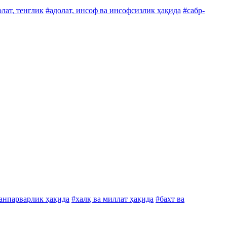
олат, тенглик
#адолат, инсоф ва инсофсизлик ҳақида
#сабр-
танпарварлик ҳақида
#халқ ва миллат ҳақида
#бахт ва