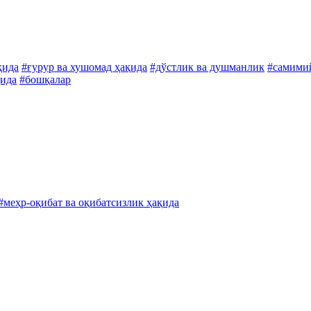
қида
#ғурур ва хушомад ҳақида
#дўстлик ва душманлик
#самими
қида
#бошқалар
#меҳр-оқибат ва оқибатсизлик ҳақида