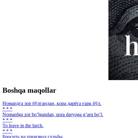
Boshqa maqollar
Номардга зор бўлгандан, қора дарёга ғарқ бўл.
* * *
Nomardga zor boʼlgandan, qora daryoga gʼarq boʼl.
* * *
To leave in the lurch.
* * *
Бросить на произвол судьбы.