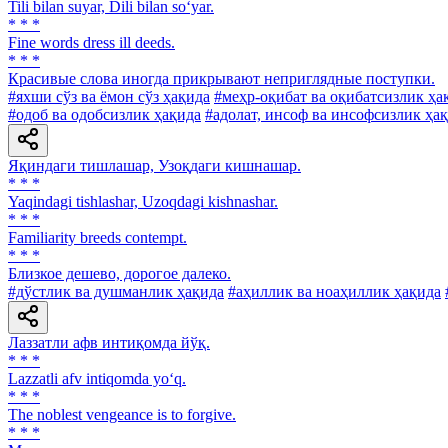
Tili bilan suyar, Dili bilan so‘yar.
* * *
Fine words dress ill deeds.
* * *
Красивые слова иногда прикрывают неприглядные поступки.
#яхши сўз ва ёмон сўз ҳақида
#меҳр-оқибат ва оқибатсизлик ҳа
#одоб ва одобсизлик ҳақида
#адолат, инсоф ва инсофсизлик ҳа
Яқиндаги тишлашар, Узоқдаги кишнашар.
* * *
Yaqindagi tishlashar, Uzoqdagi kishnashar.
* * *
Familiarity breeds contempt.
* * *
Близкое дешево, дорогое далеко.
#дўстлик ва душманлик ҳақида
#аҳиллик ва ноаҳиллик ҳақида
Лаззатли афв интиқомда йўқ.
* * *
Lazzatli afv intiqomda yo‘q.
* * *
The noblest vengeance is to forgive.
* * *