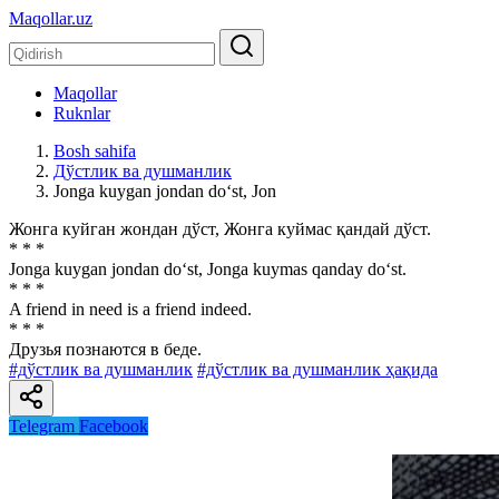
Maqollar.uz
Maqollar
Ruknlar
Bosh sahifa
Дўстлик ва душманлик
Jonga kuygan jondan do‘st, Jon
Жонга куйган жондан дўст, Жонга куймас қандай дўст.
* * *
Jonga kuygan jondan do‘st, Jonga kuymas qanday do‘st.
* * *
A friend in need is a friend indeed.
* * *
Друзья познаются в беде.
#дўстлик ва душманлик
#дўстлик ва душманлик ҳақида
Telegram
Facebook