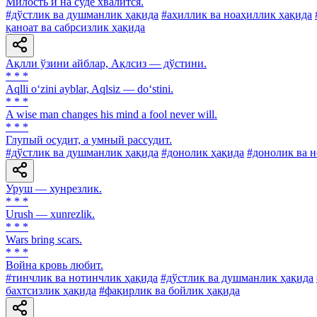
Милость и на суде хвалится.
#дўстлик ва душманлик ҳақида
#аҳиллик ва ноаҳиллик ҳақида
қаноат ва сабрсизлик ҳақида
Ақлли ўзини айблар, Ақлсиз — дўстини.
* * *
Aqlli o‘zini ayblar, Aqlsiz — do‘stini.
* * *
A wise man changes his mind a fool never will.
* * *
Глупый осудит, a умный рассудит.
#дўстлик ва душманлик ҳақида
#донолик ҳақида
#донолик ва 
Уруш — хунрезлик.
* * *
Urush — xunrezlik.
* * *
Wars bring scars.
* * *
Война кровь любит.
#тинчлик ва нотинчлик ҳақида
#дўстлик ва душманлик ҳақида
бахтсизлик ҳақида
#фақирлик ва бойлик ҳақида