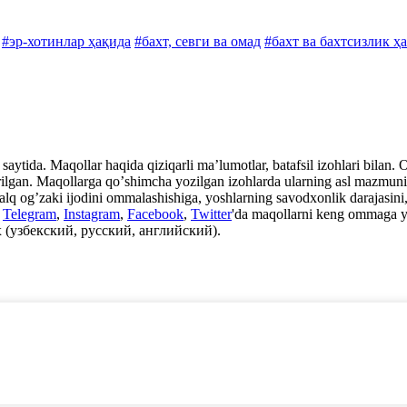
#эр-хотинлар ҳақида
#бахт, севги ва омад
#бахт ва бахтсизлик ҳ
aytida. Maqollar haqida qiziqarli maʼlumotlar, batafsil izohlari bilan. Ot
rilgan. Maqollarga qoʼshimcha yozilgan izohlarda ularning asl mazmuni, i
xalq ogʼzaki ijodini ommalashishiga, yoshlarning savodxonlik darajasini, 
n
Telegram
,
Instagram
,
Facebook
,
Twitter
'da maqollarni keng ommaga y
 (узбекский, русский, английский).