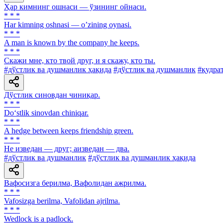
Ҳар кимнинг ошнаси — ўзининг ойнаси.
* * *
Har kimning oshnasi — oʼzining oynasi.
* * *
A man is known by the company he keeps.
* * *
Скажи мне, кто твой друг, и я скажу, кто ты.
#дўстлик ва душманлик ҳақида
#дўстлик ва душманлик
#қудра
Дўстлик синовдан чиниқар.
* * *
Do‘stlik sinovdan chiniqar.
* * *
A hedge between keeps friendship green.
* * *
He изведан — друг; аизведан — два.
#дўстлик ва душманлик
#дўстлик ва душманлик ҳақида
Вафосизга берилма, Вафолидан ажрилма.
* * *
Vafosizga berilma, Vafolidan ajrilma.
* * *
Wedlock is a padlock.