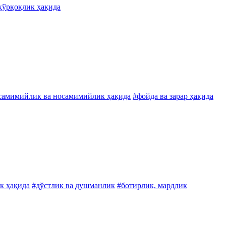
қўрқоқлик ҳақида
самимийлик ва носамимийлик ҳақида
#фойда ва зарар ҳақида
ик ҳақида
#дўстлик ва душманлик
#ботирлик, мардлик