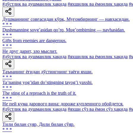
#дўстлик ва душманлик ҳақида
#яхшилик ва ёмонлик ҳақида
#
Душманнинг совғасидан қўрқ, Муғомбирнинг — навҳасидан.
* * *
Dushmanning sovgʼasidan qoʼrq, Mugʼombirning — navhasidan.
* * *
Gifts from enemies are dangerous.
* * *
Не друг дарит, зло мыслит.
#дўстлик ва душманлик ҳақида
#яхшилик ва ёмонлик ҳақида
#
Таънанинг ёғидан дўстингнинг таёғи яхши.
* * *
Taʼnaning yogʼidan doʼstingning tayogʼi yaxshi.
* * *
The sting оf a reproach is the truth of it.
* * *
He пей кума дарового вина: дороже купленного обойдется.
#дўстлик ва душманлик ҳақида
#яхши сўз ва ёмон сўз ҳақида
#
Тили билан суяр, Дили билан сўяр.
* * *