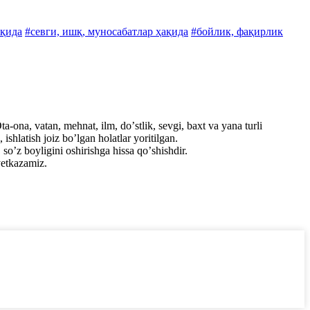
ақида
#севги, ишқ, муносабатлар ҳақида
#бойлик, фақирлик
a-ona, vatan, mehnat, ilm, doʼstlik, sevgi, baxt va yana turli
shlatish joiz boʼlgan holatlar yoritilgan.
soʼz boyligini oshirishga hissa qoʼshishdir.
etkazamiz.