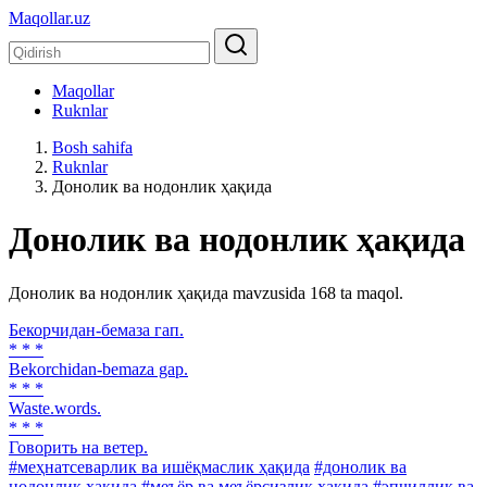
Maqollar.uz
Maqollar
Ruknlar
Bosh sahifa
Ruknlar
Донолик ва нодонлик ҳақида
Донолик ва нодонлик ҳақида
Донолик ва нодонлик ҳақида mavzusida 168 ta maqol.
Бекорчидан-бемаза гап.
* * *
Bekorchidan-bemaza gap.
* * *
Waste.words.
* * *
Говорить на ветер.
#меҳнатсеварлик ва ишёқмаслик ҳақида
#донолик ва
нодонлик ҳақида
#меъёр ва меъёрсизлик ҳақида
#эпчиллик ва