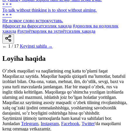
* * *
To talk without thinking is to shoot without aiming.
* * *
He всякое слово встрокуставь.
#фаросат ва фаросатсизлик ҳақида
#донолик ва нодонлик
ҳақида
#эҳтиёткорлик ва эҳтиётсизлик ҳақида
←
1 / 17
Keyingi sahifa →
Loyiha haqida
Oʼzbek maqollari va naqllarining eng katta toʼplami faqat
Maqollar.uz saytida. Maqollar haqida qiziqarli maʼlumotlar, batafsil
izohlari bilan. Ota-ona, vatan, mehnat, ilm, doʼstlik, sevgi, baxt va
yana turli mavzularda jamlangan. Har bir maqol oʼzbek, rus va
ingliz tilida keltirilgan. Maqollarga qoʼshimcha yozilgan izohlarda
ularning asl mazmuni, ishlatish joiz boʼlgan holatlar yoritilgan.
Maqollar.uz saytining asosiy maqsadi: oʼzbek tilining rivojlanishiga,
xalq ogʼzaki ijodini ommalashishiga, yoshlarning savodxonlik
darajasini, soʼz boyligini oshirishga hissa qoʼshishdir.
Saytimizni ijtimoiy tarmoqlarda ham kanal va sahifalari bor.
Jumladan
Telegram
,
Instagram
,
Facebook
,
Twitter
'da maqollarni
keng ommaga yetkazamiz.