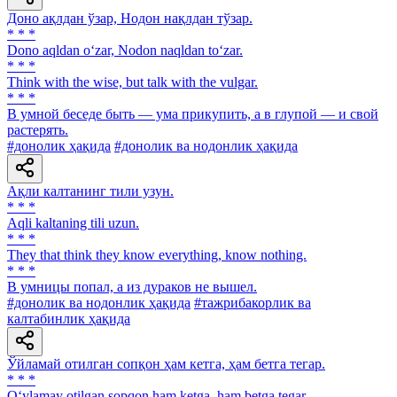
Доно ақлдан ўзар, Нодон нақлдан тўзар.
* * *
Dono aqldan o‘zar, Nodon naqldan to‘zar.
* * *
Think with the wise, but talk with the vulgar.
* * *
В умной беседе быть — ума прикупить, а в глупой — и свой
растерять.
#донолик ҳақида
#донолик ва нодонлик ҳақида
Ақли калтанинг тили узун.
* * *
Aqli kaltaning tili uzun.
* * *
They that think they know everything, know nothing.
* * *
В умницы попал, а из дураков не вышел.
#донолик ва нодонлик ҳақида
#тажрибакорлик ва
калтабинлик ҳақида
Ўйламай отилган сопқон ҳам кетга, ҳам бетга тегар.
* * *
O‘ylamay otilgan sopqon ham ketga, ham betga tegar.