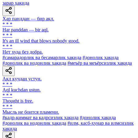
зарар ҳақида
Ҳар панддан — бир ақл.
* * *
Har panddan — bir aql.
* * *
It's an ill wind that blows nobody good.
* * *
Нет худа без добра.
#самарадорлик ва бесамарлик ҳақида
#донолик ҳақида
#донолик ва нодонлик ҳақида
#меъёр ва меъёрсизлик ҳақида
Ақл кучдан устун.
* * *
Aql kuchdan ustun.
* * *
Thought is free.
* * *
Мысль не боится пламени.
#қадр-қиммат ва қадрсизлик ҳақида
#донолик ҳақида
#донолик ва нодонлик ҳақида
#илм, касб-ҳунар ва илмсизлик
ҳақида