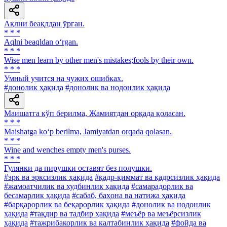
Ақлни беақлдан ўрган.
* * *
Aqlni beaqldan o‘rgan.
* * *
Wise men learn by other men's mistakes;fools by their own.
* * *
Умный учится на чужих ошибках.
#донолик ҳақида
#донолик ва нодонлик ҳақида
Маишатга кўп берилма, Жамиятдан орқада қоласан.
* * *
Maishatga ko‘p berilma, Jamiyatdan orqada qolasan.
* * *
Wine and wenches empty men's purses.
* * *
Гулянки да пирушки оставят без полушки.
#эрк ва эрксизлик ҳақида
#қадр-қиммат ва қадрсизлик ҳақида
#жамоатчилик ва худбинлик ҳақида
#самарадорлик ва
бесамарлик ҳақида
#сабаб, баҳона ва натижа ҳақида
#барқарорлик ва беқарорлик ҳақида
#донолик ва нодонлик
ҳақида
#тақдир ва тадбир ҳақида
#меъёр ва меъёрсизлик
ҳақида
#тажрибакорлик ва калтабинлик ҳақида
#фойда ва