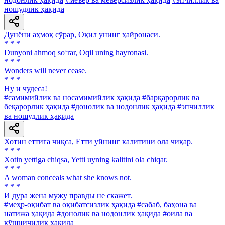
ношудлик ҳақида
Дунёни аҳмоқ сўрар, Оқил унинг ҳайронаси.
* * *
Dunyoni ahmoq so‘rar, Oqil uning hayronasi.
* * *
Wonders will never cease.
* * *
Ну и чудеса!
#самимийлик ва носамимийлик ҳақида
#барқарорлик ва
беқарорлик ҳақида
#донолик ва нодонлик ҳақида
#эпчиллик
ва ношудлик ҳақида
Хотин еттига чиқса, Етти уйнинг калитини ола чиқар.
* * *
Xotin yettiga chiqsa, Yetti uyning kalitini ola chiqar.
* * *
A woman conceals what she knows not.
* * *
И дура жена мужу правды не скажет.
#меҳр-оқибат ва оқибатсизлик ҳақида
#сабаб, баҳона ва
натижа ҳақида
#донолик ва нодонлик ҳақида
#оила ва
қўшничилик ҳақида