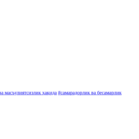
ва масъулиятсизлик ҳақида
#самарадорлик ва бесамарлик