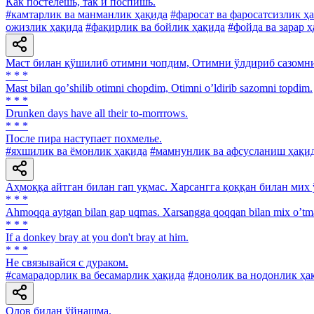
Как постелешь, так и поспишь.
#камтарлик ва манманлик ҳақида
#фаросат ва фаросатсизлик ҳ
ожизлик ҳақида
#фақирлик ва бойлик ҳақида
#фойда ва зарар 
Маст билан қўшилиб отимни чопдим, Отимни ўлдириб сазомн
* * *
Mast bilan qoʼshilib otimni chopdim, Otimni oʼldirib sazomni topdim.
* * *
Drunken days have all their to-morrrows.
* * *
После пира наступает похмелье.
#яхшилик ва ёмонлик ҳақида
#мамнунлик ва афсусланиш ҳақи
Аҳмоққа айтган билан гап уқмас. Харсангга қоққан билан мих 
* * *
Аhmoqqa aytgan bilan gap uqmas. Xarsangga qoqqan bilan mix oʼtm
* * *
If a donkey bray at you don't bray at him.
* * *
He связывайся с дураком.
#самарадорлик ва бесамарлик ҳақида
#донолик ва нодонлик ҳа
Олов билан ўйнашма.