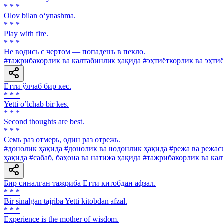
* * *
Olov bilan o‘ynashma.
* * *
Play with fire.
* * *
He водись с чертом — попадешь в пекло.
#тажрибакорлик ва калтабинлик ҳақида
#эҳтиёткорлик ва эҳти
Етти ўлчаб бир кес.
* * *
Yetti oʼlchab bir kes.
* * *
Second thoughts are best.
* * *
Семь раз отмерь, один раз отрежь.
#донолик ҳақида
#донолик ва нодонлик ҳақида
#режа ва режас
ҳақида
#сабаб, баҳона ва натижа ҳақида
#тажрибакорлик ва кал
Бир синалган тажриба Етти китобдан афзал.
* * *
Bir sinalgan tajriba Yetti kitobdan afzal.
* * *
Experience is the mother of wisdom.