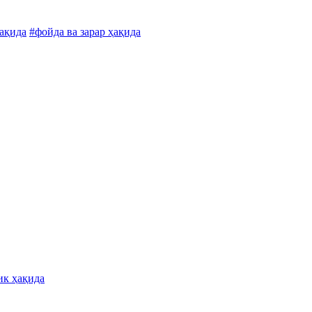
ақида
#фойда ва зарар ҳақида
ик ҳақида