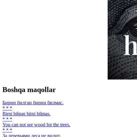
Boshqa maqollar
Бирни билган бирни билмас.
* * *
Birni bilgan birni bilmas.
* * *
You can not see wood for the trees.
* * *
3a деревьями леса не видит.