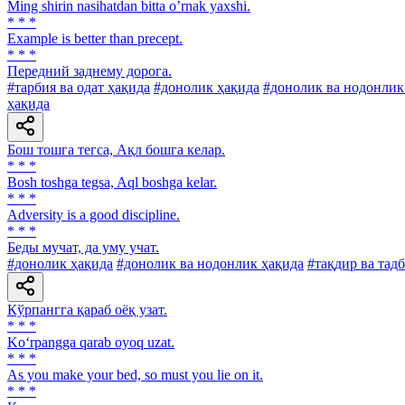
Ming shirin nasihatdan bitta oʼrnak yaxshi.
* * *
Example is better than precept.
* * *
Передний заднему дорога.
#тарбия ва одат ҳақида
#донолик ҳақида
#донолик ва нодонлик
ҳақида
Бош тошга тегса, Ақл бошга келар.
* * *
Bosh toshga tegsa, Aql boshga kelar.
* * *
Adversity is a good discipline.
* * *
Беды мучат, да уму учат.
#донолик ҳақида
#донолик ва нодонлик ҳақида
#тақдир ва тад
Кўрпангга қараб оёқ узат.
* * *
Ko‘rpangga qarab oyoq uzat.
* * *
As you make your bed, so must you lie on it.
* * *