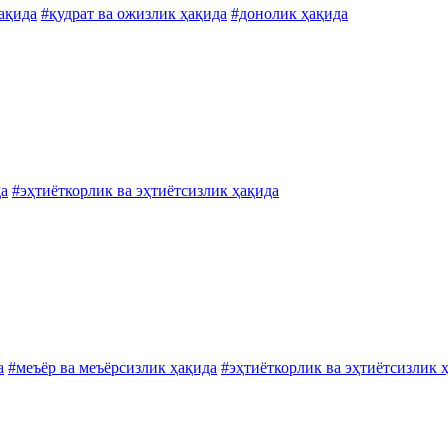
ҳақида
#қудрат ва ожизлик ҳақида
#донолик ҳақида
да
#эҳтиёткорлик ва эҳтиётсизлик ҳақида
а
#меъёр ва меъёрсизлик ҳақида
#эҳтиёткорлик ва эҳтиётсизлик 