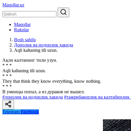
Maqollar.uz
Maqollar
Ruknlar
Bosh sahifa
Донолик ва нодонлик ҳақида
Aqli kaltaning tili uzun.
Ақли калтанинг тили узун.
* * *
Aqli kaltaning tili uzun.
* * *
They that think they know everything, know nothing.
* * *
В умницы попал, а из дураков не вышел.
#донолик ва нодонлик ҳақида
#тажрибакорлик ва калтабинлик
Telegram
Facebook