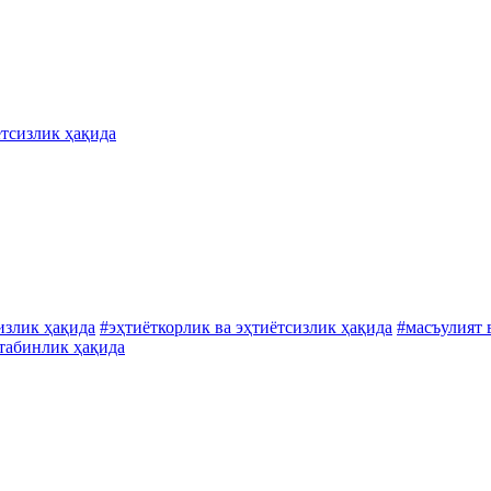
ётсизлик ҳақида
излик ҳақида
#эҳтиёткорлик ва эҳтиётсизлик ҳақида
#масъулият 
табинлик ҳақида