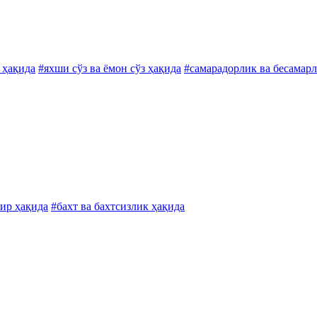
 ҳақида
#яхши сўз ва ёмон сўз ҳақида
#самарадорлик ва бесамар
бир ҳақида
#бахт ва бахтсизлик ҳақида