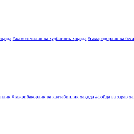
ҳақида
#жамоатчилик ва худбинлик ҳақида
#самарадорлик ва бес
онлик
#тажрибакорлик ва калтабинлик ҳақида
#фойда ва зарар ҳ