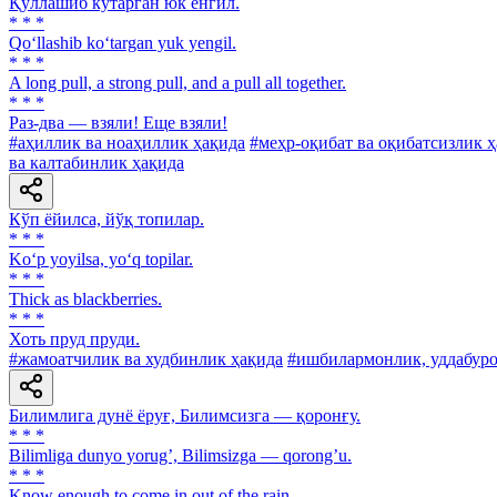
Қўллашиб кўтарган юк енгил.
* * *
Qo‘llashib ko‘targan yuk yengil.
* * *
A long pull, a strong pull, and a pull all together.
* * *
Раз-два — взяли! Еще взяли!
#аҳиллик ва ноаҳиллик ҳақида
#меҳр-оқибат ва оқибатсизлик 
ва калтабинлик ҳақида
Кўп ёйилса, йўқ топилар.
* * *
Ko‘p yoyilsa, yo‘q topilar.
* * *
Thick as blackberries.
* * *
Хоть пруд пруди.
#жамоатчилик ва худбинлик ҳақида
#ишбилармонлик, уддабур
Билимлига дунё ёруғ, Билимсизга — қоронғу.
* * *
Bilimliga dunyo yorugʼ, Bilimsizga — qorongʼu.
* * *
Know enough to come in out of the rain.