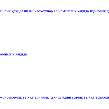
бинлик ҳақида
#илм, касб-ҳунар ва илмсизлик ҳақида
#донолик ҳ
табинлик ҳақида
жрибакорлик ва калтабинлик ҳақида
#дангасалик ва калтафаҳмл