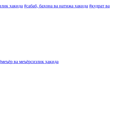
нлик ҳақида
#сабаб, баҳона ва натижа ҳақида
#қудрат ва
#меъёр ва меъёрсизлик ҳақида