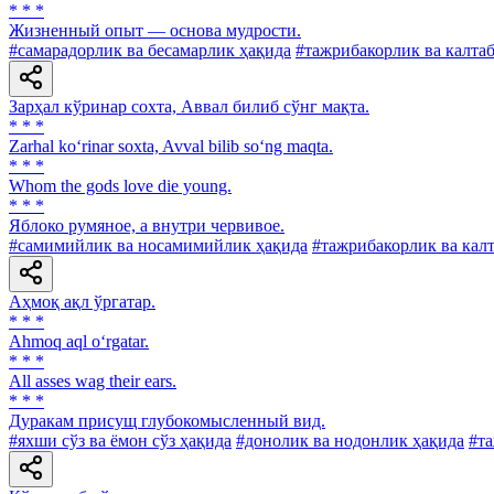
* * *
Жизненный опыт — основа мудрости.
#самарадорлик ва бесамарлик ҳақида
#тажрибакорлик ва калта
Зарҳал кўринар сохта, Аввал билиб сўнг мақта.
* * *
Zarhal ko‘rinar soxta, Avval bilib so‘ng maqta.
* * *
Whom the gods love die young.
* * *
Яблоко румяное, a внутри червивое.
#самимийлик ва носамимийлик ҳақида
#тажрибакорлик ва кал
Аҳмоқ ақл ўргатар.
* * *
Ahmoq aql o‘rgatar.
* * *
All asses wag their ears.
* * *
Дуракам присущ глубокомысленный вид.
#яхши сўз ва ёмон сўз ҳақида
#донолик ва нодонлик ҳақида
#та