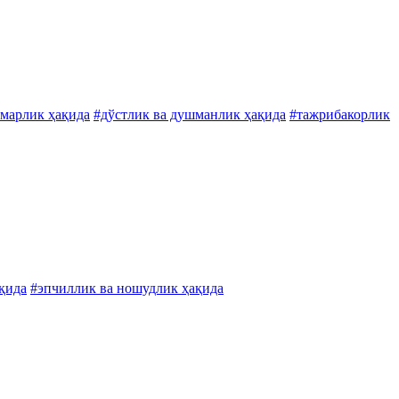
амарлик ҳақида
#дўстлик ва душманлик ҳақида
#тажрибакорлик
ақида
#эпчиллик ва ношудлик ҳақида