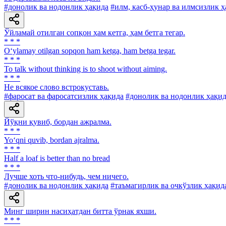
#донолик ва нодонлик ҳақида
#илм, касб-ҳунар ва илмсизлик 
Ўйламай отилган сопқон ҳам кетга, ҳам бетга тегар.
* * *
O‘ylamay otilgan sopqon ham ketga, ham betga tegar.
* * *
To talk without thinking is to shoot without aiming.
* * *
He всякое слово встрокуставь.
#фаросат ва фаросатсизлик ҳақида
#донолик ва нодонлик ҳақи
Йўқни қувиб, бордан ажралма.
* * *
Yo‘qni quvib, bordan ajralma.
* * *
Half a loaf is better than no bread
* * *
Лучше хоть что-нибудь, чем ничего.
#донолик ва нодонлик ҳақида
#таъмагирлик ва очкўзлик ҳақид
Минг ширин насиҳатдан битта ўрнак яхши.
* * *