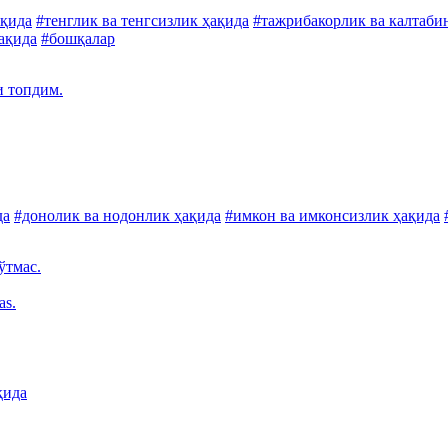
ақида
#тенглик ва тенгсизлик ҳақида
#тажрибакорлик ва калтаби
ҳақида
#бошқалар
и топдим.
да
#донолик ва нодонлик ҳақида
#имкон ва имконсизлик ҳақида
ўтмас.
as.
қида