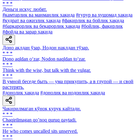
* * *
Деньги искус любят.
#камтарлик ва манманлик ҳақида
#ғурур ва хушомад ҳақида
#қудрат ва ожизлик ҳақида
#фақирлик ва бойлик ҳақида
#барқарорлик ва беқарорлик ҳақида
#бойлик, фақирлик
#фойда ва зарар ҳақида
Доно ақлдан ўзар, Нодон нақлдан тўзар.
* * *
Dono aqldan o‘zar, Nodon naqldan to‘zar.
* * *
Think with the wise, but talk with the vulgar.
* * *
В умной беседе быть — ума прикупить, а в глупой — и свой
растерять.
#донолик ҳақида
#донолик ва нодонлик ҳақида
Чақирилмаган қўноқ қуруқ қайтади.
* * *
Chaqirilmagan qoʼnoq quruq qaytadi.
* * *
Не who comes uncalled sits unserved.
* * *