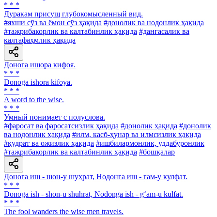
* * *
Дуракам присущ глубокомысленный вид.
#яхши сўз ва ёмон сўз ҳақида
#донолик ва нодонлик ҳақида
#тажрибакорлик ва калтабинлик ҳақида
#дангасалик ва
калтафаҳмлик ҳақида
Донога ишора кифоя.
* * *
Donoga ishora kifoya.
* * *
A word to the wise.
* * *
Умный понимает с полуслова.
#фаросат ва фаросатсизлик ҳақида
#донолик ҳақида
#донолик
ва нодонлик ҳақида
#илм, касб-ҳунар ва илмсизлик ҳақида
#қудрат ва ожизлик ҳақида
#ишбилармонлик, уддабуронлик
#тажрибакорлик ва калтабинлик ҳақида
#бошқалар
Донога иш - шон-у шуҳрат, Нодонга иш - ғам-у кулфат.
* * *
Donoga ish - shon-u shuhrat, Nodonga ish - g‘am-u kulfat.
* * *
The fool wanders the wise men travels.