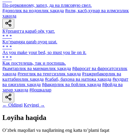
По-церковному, запел, да на плясовую свел.
#донолик ва нодонлик ҳақида
#илм, касб-ҳунар ва илмсизлик
ҳақида
Кўрпангга қараб оёқ узат.
* * *
Ko‘rpangga qarab oyoq uzat.
* * *
As you make your bed, so must you lie on it.
* * *
Как постелешь, так и поспишь.
#камтарлик ва манманлик ҳақида
#фаросат ва фаросатсизлик
ҳақида
#тенглик ва тенгсизлик ҳақида
#тажрибакорлик ва
калтабинлик ҳақида
#сабаб, баҳона ва натижа ҳақида
#қудрат
ва ожизлик ҳақида
#фақирлик ва бойлик ҳақида
#фойда ва
зарар ҳақида
#бошқалар
← Oldingi
Keyingi →
Loyiha haqida
Oʼzbek maqollari va naqllarining eng katta toʼplami faqat