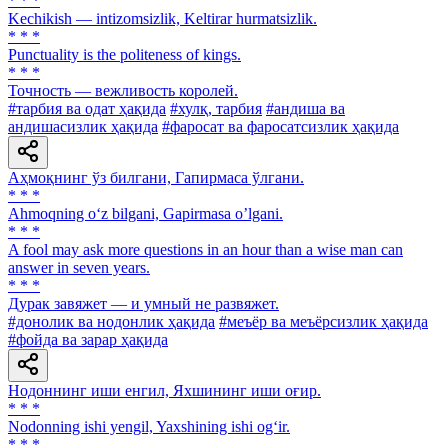
* * *
Kechikish — intizomsizlik, Keltirar hurmatsizlik.
* * *
Punctuality is the politeness of kings.
* * *
Точность — вежливость королей.
#тарбия ва одат ҳақида
#хулқ, тарбия
#андиша ва
андишасизлик ҳақида
#фаросат ва фаросатсизлик ҳақида
Аҳмоқнинг ўз билгани, Гапирмаса ўлгани.
* * *
Ahmoqning o‘z bilgani, Gapirmasa o’lgani.
* * *
A fool may ask more questions in an hour than a wise man can
answer in seven years.
* * *
Дурак завяжет — и умный не развяжет.
#донолик ва нодонлик ҳақида
#меъёр ва меъёрсизлик ҳақида
#фойда ва зарар ҳақида
Нодоннинг иши енгил, Яхшининг иши оғир.
* * *
Nodonning ishi yengil, Yaxshining ishi og‘ir.
* * *