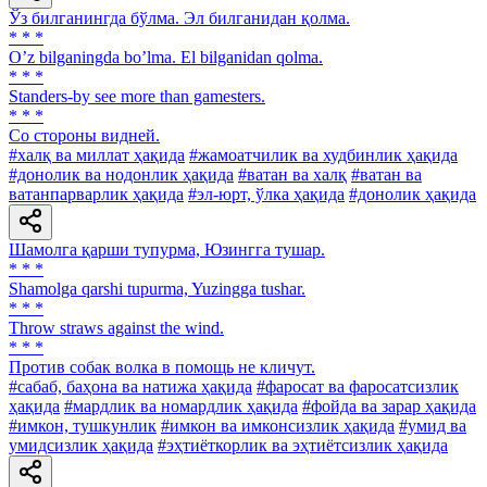
Ўз билганингда бўлма. Эл билганидан қолма.
* * *
Oʼz bilganingda boʼlma. El bilganidan qolma.
* * *
Standers-by see more than gamesters.
* * *
Co стороны видней.
#халқ ва миллат ҳақида
#жамоатчилик ва худбинлик ҳақида
#донолик ва нодонлик ҳақида
#ватан ва халқ
#ватан ва
ватанпарварлик ҳақида
#эл-юрт, ўлка ҳақида
#донолик ҳақида
Шамолга қарши тупурма, Юзингга тушар.
* * *
Shamolga qarshi tupurma, Yuzingga tushar.
* * *
Throw straws against the wind.
* * *
Против собак волка в помощь не кличут.
#сабаб, баҳона ва натижа ҳақида
#фаросат ва фаросатсизлик
ҳақида
#мардлик ва номардлик ҳақида
#фойда ва зарар ҳақида
#имкон, тушкунлик
#имкон ва имконсизлик ҳақида
#умид ва
умидсизлик ҳақида
#эҳтиёткорлик ва эҳтиётсизлик ҳақида