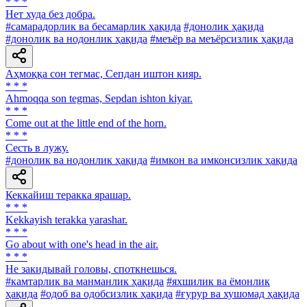
* * *
Нет худа без добра.
#самарадорлик ва бесамарлик ҳақида
#донолик ҳақида
#донолик ва нодонлик ҳақида
#меъёр ва меъёрсизлик ҳақида
Аҳмоққа сон тегмас, Сепдан иштон кияр.
* * *
Ahmoqqa son tegmas, Sepdan ishton kiyar.
* * *
Come out at the little end of the horn.
* * *
Сесть в лужу.
#донолик ва нодонлик ҳақида
#имкон ва имконсизлик ҳақида
Кеккайиш теракка ярашар.
* * *
Kekkayish terakka yarashar.
* * *
Go about with one's head in the air.
* * *
He закидывай головы, споткнешься.
#камтарлик ва манманлик ҳақида
#яхшилик ва ёмонлик
ҳақида
#одоб ва одобсизлик ҳақида
#ғурур ва хушомад ҳақида