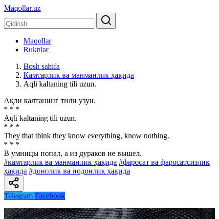
Maqollar.uz
Maqollar
Ruknlar
Bosh sahifa
Камтарлик ва манманлик ҳақида
Аqli kaltaning tili uzun.
Ақли калтанинг тили узун.
* * *
Аqli kaltaning tili uzun.
* * *
They that think they know everything, know nothing.
* * *
В умницы попал, а из дураков не вышел.
#камтарлик ва манманлик ҳақида
#фаросат ва фаросатсизлик
ҳақида
#донолик ва нодонлик ҳақида
Telegram
Facebook