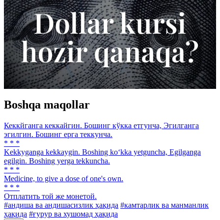
Boshqa maqollar
Кеккйганга кеккайгин. Бошинг кўкка етгунча, Эгилганга
эгилгин. Бошинг ерга теккунча.
* * *
Kekkyganga kekkaygin. Boshing ko‘kka yetguncha, Egilganga
egilgin. Boshing yerga tekkuncha.
* * *
Medicine, to give a dose of one's own.
* * *
Отплатить той же монетой.
#андиша ва андишасизлик ҳақида
#камтарлик ва манманлик
ҳақида
#ғурур ва хушомад ҳақида