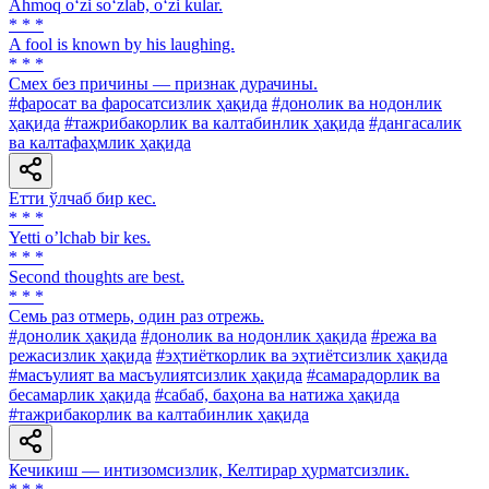
Ahmoq o‘zi so‘zlab, o‘zi kular.
* * *
A fool is known by his laughing.
* * *
Смех без причины — признак дурачины.
#фаросат ва фаросатсизлик ҳақида
#донолик ва нодонлик
ҳақида
#тажрибакорлик ва калтабинлик ҳақида
#дангасалик
ва калтафаҳмлик ҳақида
Етти ўлчаб бир кес.
* * *
Yetti oʼlchab bir kes.
* * *
Second thoughts are best.
* * *
Семь раз отмерь, один раз отрежь.
#донолик ҳақида
#донолик ва нодонлик ҳақида
#режа ва
режасизлик ҳақида
#эҳтиёткорлик ва эҳтиётсизлик ҳақида
#масъулият ва масъулиятсизлик ҳақида
#самарадорлик ва
бесамарлик ҳақида
#сабаб, баҳона ва натижа ҳақида
#тажрибакорлик ва калтабинлик ҳақида
Кечикиш — интизомсизлик, Келтирар ҳурматсизлик.