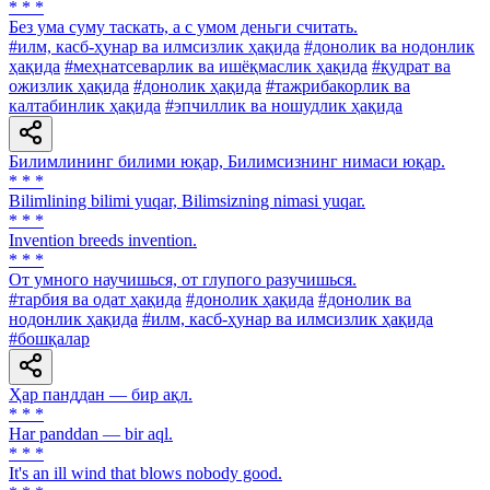
* * *
Без ума суму таскать, а с умом деньги считать.
#илм, касб-ҳунар ва илмсизлик ҳақида
#донолик ва нодонлик
ҳақида
#меҳнатсеварлик ва ишёқмаслик ҳақида
#қудрат ва
ожизлик ҳақида
#донолик ҳақида
#тажрибакорлик ва
калтабинлик ҳақида
#эпчиллик ва ношудлик ҳақида
Билимлининг билими юқар, Билимсизнинг нимаси юқар.
* * *
Bilimlining bilimi yuqar, Bilimsizning nimasi yuqar.
* * *
Invention breeds invention.
* * *
От умного научишься, от глупого разучишься.
#тарбия ва одат ҳақида
#донолик ҳақида
#донолик ва
нодонлик ҳақида
#илм, касб-ҳунар ва илмсизлик ҳақида
#бошқалар
Ҳар панддан — бир ақл.
* * *
Har panddan — bir aql.
* * *
It's an ill wind that blows nobody good.