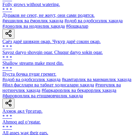
Folly grows without watering.
* * *
Дураков не сеют, не жнут, они сами родятся.
#яхшилик ва ёмонлик ҳақида
#одоб ва одобсизлик ҳақида
#донолик ва нодонлик ҳақида
#бошқалар
Саёз дарё шовқин оқар. Чуқур дарё сокин оқар.
* * *
Sayoz daryo shovqin oqar. Chuqur daryo sokin oqar.
* * *
Shallow streams make most din.
* * *
Пуста бочка пуще гремит.
#одоб ва одобсизлик ҳақида
#камтарлик ва манманлик ҳақида
#йил фасллари ва табиат ҳодисалари ҳақида
#тинчлик ва
нотинчлик ҳақида
#барқарорлик ва беқарорлик ҳақида
#фаровонлик ва етишмовчилик ҳақида
Аҳмоқ ақл ўргатар.
* * *
Ahmoq aql o‘rgatar.
* * *
All asses wag their ears.