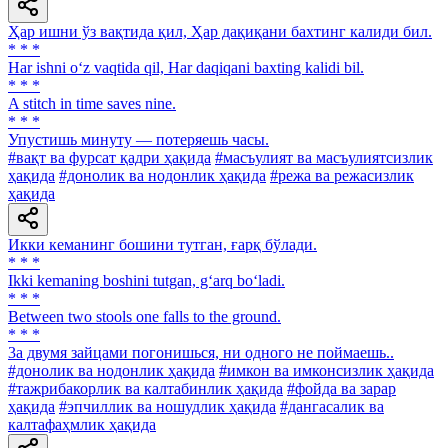
Ҳар ишни ўз вақтида қил, Ҳар дақиқани бахтинг калиди бил.
* * *
Har ishni o‘z vaqtida qil, Har daqiqani baxting kalidi bil.
* * *
A stitch in time saves nine.
* * *
Упустишь минуту — потеряешь часы.
#вақт ва фурсат қадри ҳақида
#масъулият ва масъулиятсизлик
ҳақида
#донолик ва нодонлик ҳақида
#режа ва режасизлик
ҳақида
Икки кеманинг бошини тутган, ғарқ бўлади.
* * *
Ikki kemaning boshini tutgan, g‘arq bo‘ladi.
* * *
Between two stools one falls to the ground.
* * *
3a двумя зайцами погонишься, ни одного не поймаешь..
#донолик ва нодонлик ҳақида
#имкон ва имконсизлик ҳақида
#тажрибакорлик ва калтабинлик ҳақида
#фойда ва зарар
ҳақида
#эпчиллик ва ношудлик ҳақида
#дангасалик ва
калтафаҳмлик ҳақида