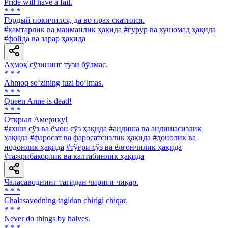
Pride will have a fail.
* * *
Гордый покичился, да во прах скатился.
#камтарлик ва манманлик ҳақида
#ғурур ва хушомад ҳақида
#фойда ва зарар ҳақида
Аҳмоқ сўзининг тузи бўлмас.
* * *
Ahmoq so‘zining tuzi bo‘lmas.
* * *
Queen Anne is dead!
* * *
Открыл Америку!
#яхши сўз ва ёмон сўз ҳақида
#андиша ва андишасизлик
ҳақида
#фаросат ва фаросатсизлик ҳақида
#донолик ва
нодонлик ҳақида
#тўғри сўз ва ёлғончилик ҳақида
#тажрибакорлик ва калтабинлик ҳақида
Чаласаводнинг тагидан чириги чиқар.
* * *
Chalasavodning tagidan chirigi chiqar.
* * *
Never do things by halves.
* * *