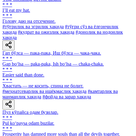
* * *
I’ll eat my hat.
* * *
Голову даю на отсечение.
#тўғрилик ва эгрилик ҳақида
#тўғри сўз ва ёлғончилик
ҳақида
#қудрат ва ожизлик ҳақида
#донолик ва нодонлик
ҳақида
Гап бўлса — пака-пака, Иш бўлса — чака-чака.
* * *
Gap bo‘lsa — paka-paka, Ish bo‘lsa — chaka-chaka.
* * *
Easier said than done.
* * *
Хвастать — не косить, спина не болит.
#меҳнатсеварлик ва ишёқмаслик ҳақида
#камтарлик ва
манманлик ҳақида
#фойда ва зарар ҳақида
Пул кўпайса одам бузилар.
* * *
Pul ko‘paysa odam buzilar.
* * *
Prosperity has damned more souls than all the devils together.