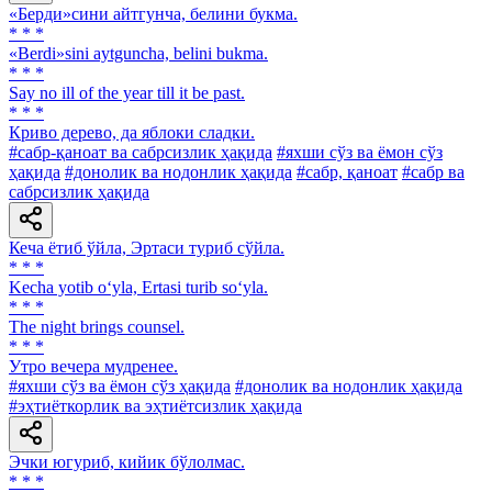
«Берди»сини айтгунча, белини букма.
* * *
«Berdi»sini aytguncha, belini bukma.
* * *
Say no ill of the year till it be past.
* * *
Криво дерево, да яблоки сладки.
#сабр-қаноат ва сабрсизлик ҳақида
#яхши сўз ва ёмон сўз
ҳақида
#донолик ва нодонлик ҳақида
#сабр, қаноат
#сабр ва
сабрсизлик ҳақида
Кеча ётиб ўйла, Эртаси туриб сўйла.
* * *
Kecha yotib o‘yla, Ertasi turib so‘yla.
* * *
The night brings counsel.
* * *
Утро вечера мудренее.
#яхши сўз ва ёмон сўз ҳақида
#донолик ва нодонлик ҳақида
#эҳтиёткорлик ва эҳтиётсизлик ҳақида
Эчки югуриб, кийик бўлолмас.
* * *