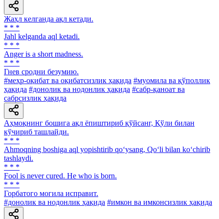
Жаҳл келганда ақл кетади.
* * *
Jahl kelganda aql ketadi.
* * *
Anger is a short madness.
* * *
Гнев сродни безумию.
#меҳр-оқибат ва оқибатсизлик ҳақида
#муомила ва қўполлик
ҳақида
#донолик ва нодонлик ҳақида
#сабр-қаноат ва
сабрсизлик ҳақида
Аҳмоқнинг бошига ақл ёпиштириб қўйсанг, Қўли билан
кўчириб ташлайди.
* * *
Ahmoqning boshiga aql yopishtirib qo‘ysang, Qo‘li bilan ko‘chirib
tashlaydi.
* * *
Fool is never cured. He who is born.
* * *
Горбатого могила исправит.
#донолик ва нодонлик ҳақида
#имкон ва имконсизлик ҳақида