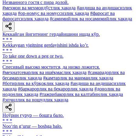
Незванного гостя с пира долой.
#меҳмон ва меҳмондўстлик ҳақида
#андиша ва андишасизлик
ҳақида
#ор-номус ва номуссизлик ҳақида
#фаросат ва
фаросатсизлик ҳақида
#самимийлик ва носамимийлик ҳақида
Кеккайган йигитнинг гердайишини ишда кўр.
* * *
Kekkaygan yigitning gerdayishini ishda koʼr.
* * *
To take one down a peg or two.
* * *
Спесивый высоко мостится, да низко ложится.
#меҳнатсеварлик ва ишёқмаслик ҳақида
#самарадорлик ва
бесамарлик ҳақида
#камтарлик ва манманлик ҳақида
#ботирлик ва қўрқоқлик ҳақида
#андиша ва андишасизлик
ҳақида
#барқарорлик ва беқарорлик ҳақида
#донолик ва
нодонлик ҳақида
#тажрибакорлик ва калтабинлик ҳақида
#эпчиллик ва ношудлик ҳақида
Ноўрин ғурур — бошга бало.
* * *
Noo‘rin g‘urur — boshga balo.
* * *