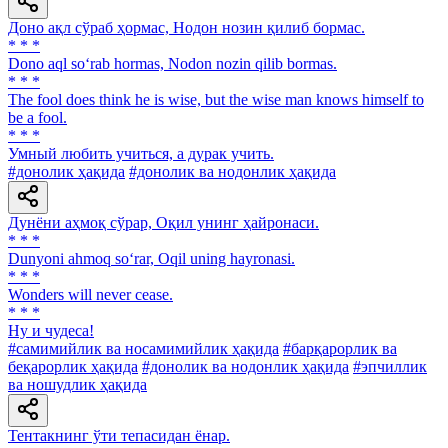
Доно ақл сўраб ҳормас, Нодон нозин қилиб бормас.
* * *
Dono aql so‘rab hormas, Nodon nozin qilib bormas.
* * *
The fool does think he is wise, but the wise man knows himself to
be a fool.
* * *
Умный любить учиться, а дурак учить.
#донолик ҳақида
#донолик ва нодонлик ҳақида
Дунёни аҳмоқ сўрар, Оқил унинг ҳайронаси.
* * *
Dunyoni ahmoq so‘rar, Oqil uning hayronasi.
* * *
Wonders will never cease.
* * *
Ну и чудеса!
#самимийлик ва носамимийлик ҳақида
#барқарорлик ва
беқарорлик ҳақида
#донолик ва нодонлик ҳақида
#эпчиллик
ва ношудлик ҳақида
Тентакнинг ўти тепасидан ёнар.