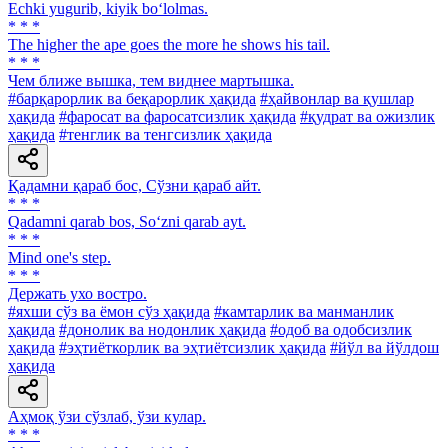
Echki yugurib, kiyik bo‘lolmas.
* * *
The higher the ape goes the more he shows his tail.
* * *
Чем ближе вышка, тем виднее мартышка.
#барқарорлик ва беқарорлик ҳақида
#ҳайвонлар ва қушлар
ҳақида
#фаросат ва фаросатсизлик ҳақида
#қудрат ва ожизлик
ҳақида
#тенглик ва тенгсизлик ҳақида
Қадамни қараб бос, Сўзни қараб айт.
* * *
Qadamni qarab bos, So‘zni qarab ayt.
* * *
Mind one's step.
* * *
Держать ухо востро.
#яхши сўз ва ёмон сўз ҳақида
#камтарлик ва манманлик
ҳақида
#донолик ва нодонлик ҳақида
#одоб ва одобсизлик
ҳақида
#эҳтиёткорлик ва эҳтиётсизлик ҳақида
#йўл ва йўлдош
ҳақида
Аҳмоқ ўзи сўзлаб, ўзи кулар.
* * *