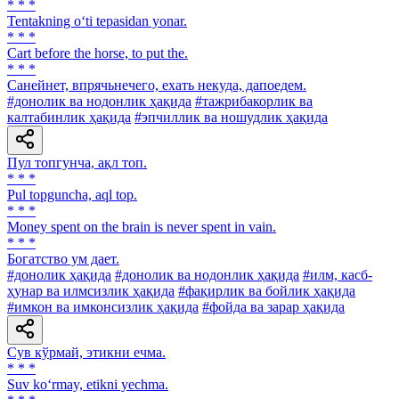
* * *
Tentakning o‘ti tepasidan yonar.
* * *
Cart before the horse, to put the.
* * *
Санейнет, впрячьнечего, ехать некуда, дапоедем.
#донолик ва нодонлик ҳақида
#тажрибакорлик ва
калтабинлик ҳақида
#эпчиллик ва ношудлик ҳақида
Пул топгунча, ақл топ.
* * *
Pul topguncha, aql top.
* * *
Money spent on the brain is never spent in vain.
* * *
Богатство ум дает.
#донолик ҳақида
#донолик ва нодонлик ҳақида
#илм, касб-
ҳунар ва илмсизлик ҳақида
#фақирлик ва бойлик ҳақида
#имкон ва имконсизлик ҳақида
#фойда ва зарар ҳақида
Сув кўрмай, этикни ечма.
* * *
Suv ko‘rmay, etikni yechma.