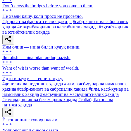
* * *
Don’t cross the bridges before you come to them.
* * *
He хвали кашу, коли просо не просеяно.
#фаросат ва фаросатсизлик ҳақида
#сабр-қаноат ва сабрсизлик
ҳақида
#тажрибакорлик ва калтабинлик ҳақида
#эҳтиёткорлик
ва эҳтиётсизлик ҳақида
Илм олиш — нина билан қудуқ қазиш.
* * *
Ilm olish — nina bilan quduq qazish.
* * *
Want of wit is worse than want of wealth.
* * *
Идти в науку — терпеть муку.
#донолик ва нодонлик ҳақида
#илм, касб-ҳунар ва илмсизлик
ҳақида
#сабр-қаноат ва сабрсизлик ҳақида
#илм, касб-ҳунар ва
илмсизлик ҳақида
#масъулият ва масъулиятсизлик ҳақида
#самарадорлик ва бесамарлик ҳақида
#сабаб, баҳона ва
натижа ҳақида
Ёлғончининг гувоҳи қасам.
* * *
Yolgʼonchining guvohi qasam.