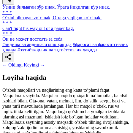
Ўзини билмаган зўр инак, Ўрага йиқилган кўр инак.
* * *
O‘zini bilmagan zo‘r inak, O‘raga yiqilgan ko‘r inak.
* * *
Can't fight his way out of a paper bag.
* * *
Он не может постоять за себя.
#андиша ва андишасизлик ҳақида
#фаросат ва фаросатсизлик
ҳақида
#эҳтиёткорлик ва эҳтиётсизлик ҳақида
← Oldingi
Keyingi →
Loyiha haqida
Oʼzbek maqollari va naqllarining eng katta toʼplami faqat
Maqollar.uz saytida. Maqollar haqida qiziqarli maʼlumotlar, batafsil
izohlari bilan. Ota-ona, vatan, mehnat, ilm, doʼstlik, sevgi, baxt va
yana turli mavzularda jamlangan. Har bir maqol oʼzbek, rus va
ingliz tilida keltirilgan. Maqollarga qoʼshimcha yozilgan izohlarda
ularning asl mazmuni, ishlatish joiz boʼlgan holatlar yoritilgan.
Maqollar.uz saytining asosiy maqsadi: oʼzbek tilining rivojlanishiga,
xalq ogʼzaki ijodini ommalashishiga, yoshlarning savodxonlik
darajasini, soʼz boyligini oshirishga hissa qoʼshishdir.