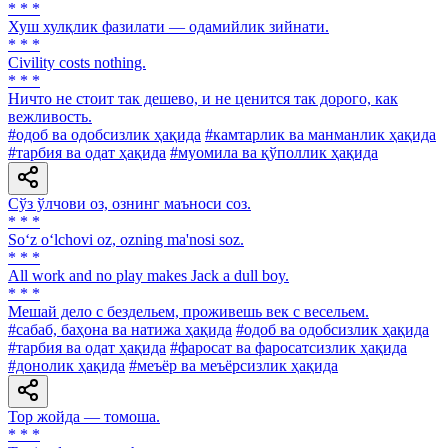
* * *
Хуш хулқлик фазилати — одамийлик зийнати.
* * *
Civility costs nothing.
* * *
Ничто не стоит так дешево, и не ценится так дорого, как
вежливость.
#одоб ва одобсизлик ҳақида
#камтарлик ва манманлик ҳақида
#тарбия ва одат ҳақида
#муомила ва қўполлик ҳақида
Сўз ўлчови оз, ознинг маъноси соз.
* * *
So‘z o‘lchovi oz, ozning ma'nosi soz.
* * *
All work and no play makes Jack a dull boy.
* * *
Мешай дело с бездельем, проживешь век с весельем.
#сабаб, баҳона ва натижа ҳақида
#одоб ва одобсизлик ҳақида
#тарбия ва одат ҳақида
#фаросат ва фаросатсизлик ҳақида
#донолик ҳақида
#меъёр ва меъёрсизлик ҳақида
Тор жойда — томоша.
* * *