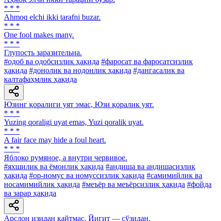
* * *
Ahmoq elchi ikki tarafni buzar.
* * *
One fool makes many.
* * *
Глупость заразительна.
#одоб ва одобсизлик ҳақида
#фаросат ва фаросатсизлик
ҳақида
#донолик ва нодонлик ҳақида
#дангасалик ва
калтафаҳмлик ҳақида
Юзинг қоралиги уят эмас, Юзи қоралик уят.
* * *
Yuzing qoraligi uyat emas, Yuzi qoralik uyat.
* * *
A fair face may hide a foul heart.
* * *
Яблоко румяное, а внутри червивое.
#яхшилик ва ёмонлик ҳақида
#андиша ва андишасизлик
ҳақида
#ор-номус ва номуссизлик ҳақида
#самимийлик ва
носамимийлик ҳақида
#меъёр ва меъёрсизлик ҳақида
#фойда
ва зарар ҳақида
Арслон изидан қайтмас, Йигит — сўзидан.