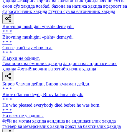
ҳақида
#тажрибакорлик ва калтабинлик ҳақида
#яхши сўз ва
ёмон сўз ҳақида
#сабаб, баҳона ва натижа ҳақида
#фаросат ва
фаросатсизлик ҳақида
#тўғри сўз ва ёлғончилик ҳақида
Birovning mushigini «pisht» demaydi.
* * *
Birovning mushigini «pisht» demaydi.
* * *
Goose, can't say «bo» to a.
* * *
И мухи не обидит.
#яхшилик ва ёмонлик ҳақида
#андиша ва андишасизлик
ҳақида
#эҳтиёткорлик ва эҳтиётсизлик ҳақида
Биров ўламан дейди, Биров куламан дейди.
* * *
Birov o‘laman deydi, Birov kulaman deydi.
* * *
He who pleased everybody died before he was born.
* * *
На всех не угодишь.
#тўй ва мотам ҳақида
#андиша ва андишасизлик ҳақида
#меъёр ва меъёрсизлик ҳақида
#бахт ва бахтсизлик ҳақида