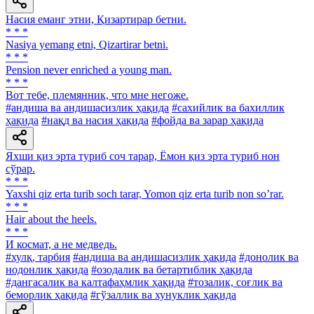
Насия еманг этни, Қизартирар бетни.
* * *
Nasiya yemang etni, Qizartirar betni.
* * *
Pension never enriched a young man.
* * *
Вот тебе, племянник, что мне негоже.
#андиша ва андишасизлик ҳақида
#сахийлик ва бахиллик
ҳақида
#нақд ва насия ҳақида
#фойда ва зарар ҳақида
Яхши қиз эрта туриб соч тарар, Ёмон қиз эрта туриб нон
сўрар.
* * *
Yaxshi qiz erta turib soch tarar, Yomon qiz erta turib non soʼrar.
* * *
Hair about the heels.
* * *
И космат, а не медведь.
#хулқ, тарбия
#андиша ва андишасизлик ҳақида
#донолик ва
нодонлик ҳақида
#озодалик ва бетартиблик ҳақида
#дангасалик ва калтафаҳмлик ҳақида
#тозалик, соғлик ва
беморлик ҳақида
#гўзаллик ва хунуклик ҳақида