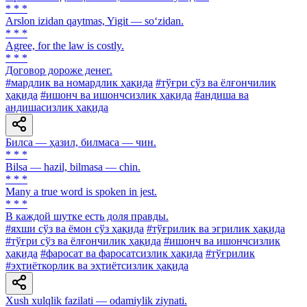
* * *
Arslon izidan qaytmas, Yigit — so‘zidan.
* * *
Agree, for the law is costly.
* * *
Договор дороже денег.
#мардлик ва номардлик ҳақида
#тўғри сўз ва ёлғончилик
ҳақида
#ишонч ва ишончсизлик ҳақида
#андиша ва
андишасизлик ҳақида
Билса — ҳазил, билмаса — чин.
* * *
Bilsa — hazil, bilmasa — chin.
* * *
Many a true word is spoken in jest.
* * *
В каждой шутке есть доля правды.
#яхши сўз ва ёмон сўз ҳақида
#тўғрилик ва эгрилик ҳақида
#тўғри сўз ва ёлғончилик ҳақида
#ишонч ва ишончсизлик
ҳақида
#фаросат ва фаросатсизлик ҳақида
#тўғрилик
#эҳтиёткорлик ва эҳтиётсизлик ҳақида
Xush xulqlik fazilati — odamiylik ziynati.