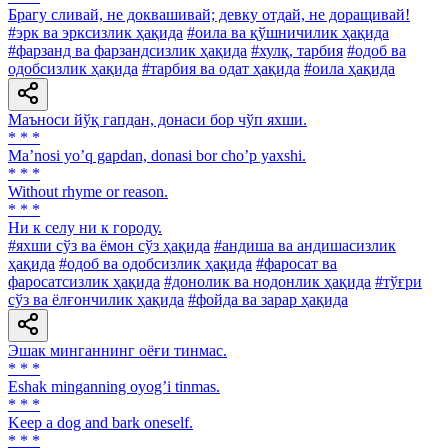
Брагу сливай, не доквашивай; девку отдай, не доращивай!
#эрк ва эрксизлик ҳақида
#оила ва қўшничилик ҳақида
#фарзанд ва фарзандсизлик ҳақида
#хулқ, тарбия
#одоб ва
одобсизлик ҳақида
#тарбия ва одат ҳақида
#оила ҳақида
Маъноси йўқ гапдан, донаси бор чўп яхши.
* * *
Maʼnosi yoʼq gapdan, donasi bor choʼp yaxshi.
* * *
Without rhyme or reason.
* * *
Ни к селу ни к городу.
#яхши сўз ва ёмон сўз ҳақида
#андиша ва андишасизлик
ҳақида
#одоб ва одобсизлик ҳақида
#фаросат ва
фаросатсизлик ҳақида
#донолик ва нодонлик ҳақида
#тўғри
сўз ва ёлғончилик ҳақида
#фойда ва зарар ҳақида
Эшак минганнинг оёғи тинмас.
* * *
Eshak minganning oyogʼi tinmas.
* * *
Keep a dog and bark oneself.
* * *