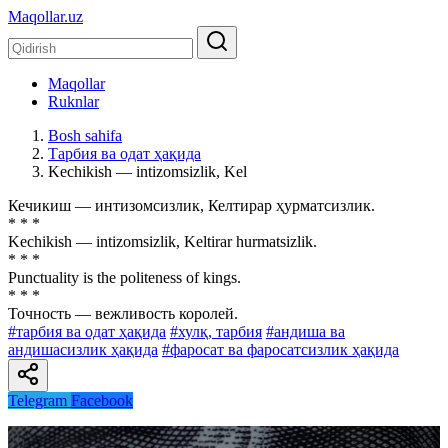
Maqollar.uz
Maqollar
Ruknlar
Bosh sahifa
Тарбия ва одат ҳақида
Kechikish — intizomsizlik, Kel
Кечикиш — интизомсизлик, Келтирар ҳурматсизлик.
* * *
Kechikish — intizomsizlik, Keltirar hurmatsizlik.
* * *
Punctuality is the politeness of kings.
* * *
Точность — вежливость королей.
#тарбия ва одат ҳақида
#хулқ, тарбия
#андиша ва
андишасизлик ҳақида
#фаросат ва фаросатсизлик ҳақида
Telegram
Facebook