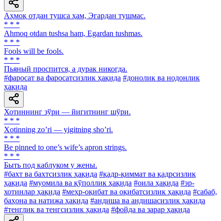
Аҳмоқ отдан тушса ҳам, Эгардан тушмас.
* * *
Ahmoq otdan tushsa ham, Egardan tushmas.
* * *
Fools will be fools.
* * *
Пьяный проспится, а дурак никогда.
#фаросат ва фаросатсизлик ҳақида
#донолик ва нодонлик
ҳақида
Хотиннинг зўри — йигитнинг шўри.
* * *
Xotinning zoʼri — yigitning shoʼri.
* * *
Be pinned to one’s wife’s apron strings.
* * *
Быть под каблуком у жены.
#бахт ва бахтсизлик ҳақида
#қадр-қиммат ва қадрсизлик
ҳақида
#муомила ва қўполлик ҳақида
#оила ҳақида
#эр-
хотинлар ҳақида
#меҳр-оқибат ва оқибатсизлик ҳақида
#сабаб,
баҳона ва натижа ҳақида
#андиша ва андишасизлик ҳақида
#тенглик ва тенгсизлик ҳақида
#фойда ва зарар ҳақида