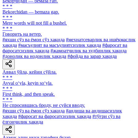
Бекорчидан — бемаза гап.
* * *
Bekorchidan — bemaza gap.
* * *
Mere words will not fill a bushel.
* * *
Говорить на ветер.
#яхши сўз ва ёмон сўз ҳақида
#меҳнатсеварлик ва ишёқмаслик
ҳақида
#масъулият ва масъулиятсизлик ҳақида
#фаросат ва
фаросатсизлик ҳақида
#жамоатчилик ва худбинлик ҳақида
#донолик ва нодонлик ҳақида
#фойда ва зарар ҳақида
Аввал ўйла, кейин сўйла.
* * *
Avval o‘yla, keyin so‘yla.
* * *
First think, and then speak.
* * *
He спросившись броду, не суйся вводу.
#яхши сўз ва ёмон сўз ҳақида
#андиша ва андишасизлик
ҳақида
#фаросат ва фаросатсизлик ҳақида
#тўғри сўз ва
ёлғончилик ҳақида
Аҳмоқ элчи икки тарафни бузар.