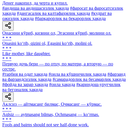
Денег накопил, да черта и купил.
#андиша ва андишасизлик ҳақида
#фаросат ва фаросатсизлик
ҳақида
#дангасалик ва калтафаҳмлик ҳақида
#қудрат ва
ожизлик ҳақида
#барқарорлик ва беқарорлик ҳақида
Онасини кўриб, қизини ол, Эгасини кўриб, молини ол.
* * *
Onasini ko‘rib, qizini ol, Egasini ko‘rib, molini ol.
* * *
Like mother, like daughter.
* * *
Первую дочь бери — по отцу, по матери, а вторую — по
сестре.
#тарбия ва одат ҳақида
#оила ва қўшничилик ҳақида
#фарзанд
ва фарзандсизлик ҳақида
#самарадорлик ва бесамарлик ҳақида
#фойда ва зарар ҳақида
#оила ҳақида
#қариндош-уруғчилик
ва бегоналик ҳақида
Ақлсиз — айтмасанг билмас, Очмасанг — кўрмас.
* * *
Aqlsiz — aytmasang bilmas, Ochmasang — ko‘rmas.
* * *
Fools and bairns should not see half-done work.