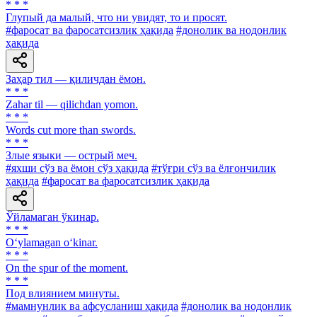
* * *
Глупый да малый, что ни увидят, то и просят.
#фаросат ва фаросатсизлик ҳақида
#донолик ва нодонлик
ҳақида
Заҳар тил — қиличдан ёмон.
* * *
Zahar til — qilichdan yomon.
* * *
Words cut more than swords.
* * *
Злые языки — острый меч.
#яхши сўз ва ёмон сўз ҳақида
#тўғри сўз ва ёлғончилик
ҳақида
#фаросат ва фаросатсизлик ҳақида
Ўйламаган ўкинар.
* * *
O‘ylamagan o‘kinar.
* * *
On the spur of the moment.
* * *
Под влиянием минуты.
#мамнунлик ва афсусланиш ҳақида
#донолик ва нодонлик