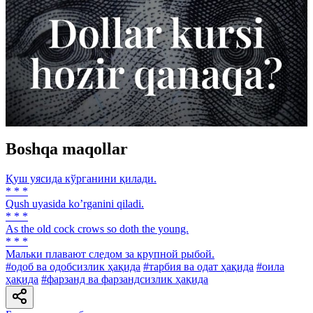
Boshqa maqollar
Қуш уясида кўрганини қилади.
* * *
Qush uyasida koʼrganini qiladi.
* * *
As the old cock crows so doth the young.
* * *
Мальки плавают следом за крупной рыбой.
#одоб ва одобсизлик ҳақида
#тарбия ва одат ҳақида
#оила
ҳақида
#фарзанд ва фарзандсизлик ҳақида