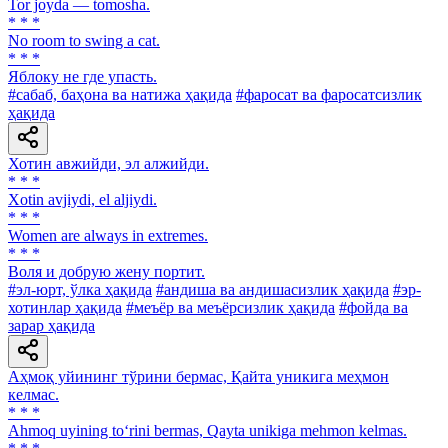
Tor joyda — tomosha.
* * *
No room to swing a cat.
* * *
Яблоку не где упасть.
#сабаб, баҳона ва натижа ҳақида
#фаросат ва фаросатсизлик
ҳақида
Хотин авжийди, эл алжийди.
* * *
Xotin avjiydi, el aljiydi.
* * *
Women are always in extremes.
* * *
Воля и добрую жену портит.
#эл-юрт, ўлка ҳақида
#андиша ва андишасизлик ҳақида
#эр-
хотинлар ҳақида
#меъёр ва меъёрсизлик ҳақида
#фойда ва
зарар ҳақида
Аҳмоқ уйининг тўрини бермас, Қайта уникига меҳмон
келмас.
* * *
Ahmoq uyining to‘rini bermas, Qayta unikiga mehmon kelmas.