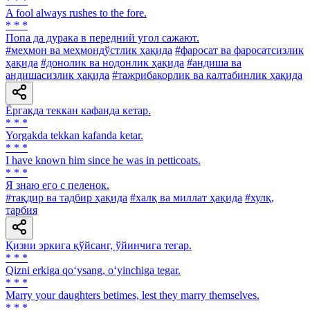
* * *
A fool always rushes to the fore.
* * *
Попа да дурака в передний угол сажают.
#меҳмон ва меҳмондўстлик ҳақида
#фаросат ва фаросатсизлик
ҳақида
#донолик ва нодонлик ҳақида
#андиша ва
андишасизлик ҳақида
#тажрибакорлик ва калтабинлик ҳақида
Ёргакда теккан кафанда кетар.
* * *
Yorgakda tekkan kafanda ketar.
* * *
I have known him since he was in petticoats.
* * *
Я знаю его с пеленок.
#тақдир ва тадбир ҳақида
#халқ ва миллат ҳақида
#хулқ,
тарбия
Қизни эркига қўйсанг, ўйинчига тегар.
* * *
Qizni erkiga qo‘ysang, o‘yinchiga tegar.
* * *
Marry your daughters betimes, lest they marry themselves.
* * *