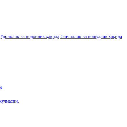
#донолик ва нодонлик ҳақида
#эпчиллик ва ношудлик ҳақида
да
кулмасин.