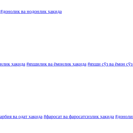
#донолик ва нодонлик ҳақида
онлик ҳақида
#яхшилик ва ёмонлик ҳақида
#яхши сўз ва ёмон сўз
арбия ва одат ҳақида
#фаросат ва фаросатсизлик ҳақида
#доноли