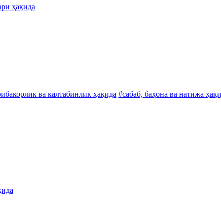
ари ҳақида
ибакорлик ва калтабинлик ҳақида
#сабаб, баҳона ва натижа ҳақ
қида