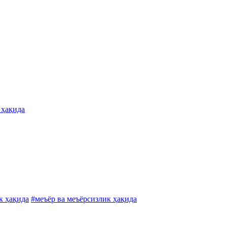
 ҳақида
к ҳақида
#меъёр ва меъёрсизлик ҳақида