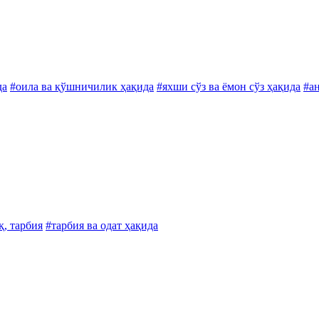
да
#оила ва қўшничилик ҳақида
#яхши сўз ва ёмон сўз ҳақида
#а
қ, тарбия
#тарбия ва одат ҳақида