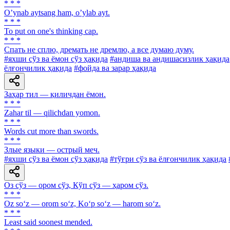
* * *
Oʼynab aytsang ham, oʼylab ayt.
* * *
To put on one's thinking cap.
* * *
Спать не сплю, дремать не дремлю, а все думаю думу.
#яхши сўз ва ёмон сўз ҳақида
#андиша ва андишасизлик ҳақида
ёлғончилик ҳақида
#фойда ва зарар ҳақида
Заҳар тил — қиличдан ёмон.
* * *
Zahar til — qilichdan yomon.
* * *
Words cut more than swords.
* * *
Злые языки — острый меч.
#яхши сўз ва ёмон сўз ҳақида
#тўғри сўз ва ёлғончилик ҳақида
Оз сўз — ором сўз, Кўп сўз — ҳаром сўз.
* * *
Oz so‘z — orom so‘z, Ko‘p so‘z — harom so‘z.
* * *
Least said soonest mended.