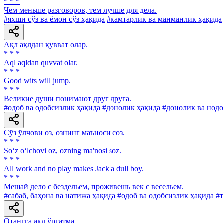
* * *
Чем меньше разговоров, тем лучше для дела.
#яхши сўз ва ёмон сўз ҳақида
#камтарлик ва манманлик ҳақида
Ақл ақлдан қувват олар.
* * *
Aql aqldan quvvat olar.
* * *
Good wits will jump.
* * *
Великие души понимают друг друга.
#одоб ва одобсизлик ҳақида
#донолик ҳақида
#донолик ва нод
Сўз ўлчови оз, ознинг маъноси соз.
* * *
So‘z o‘lchovi oz, ozning ma'nosi soz.
* * *
All work and no play makes Jack a dull boy.
* * *
Мешай дело с бездельем, проживешь век с весельем.
#сабаб, баҳона ва натижа ҳақида
#одоб ва одобсизлик ҳақида
#т
Отангга ақл ўргатма.