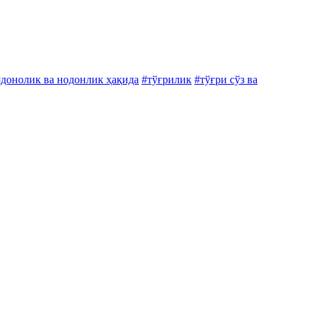
#донолик ва нодонлик ҳақида
#тўғрилик
#тўғри сўз ва