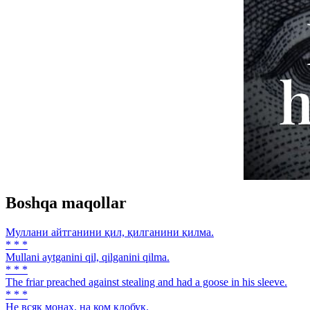
Boshqa maqollar
Муллани айтганини қил, қилганини қилма.
* * *
Mullani aytganini qil, qilganini qilma.
* * *
The friar preached against stealing and had a goose in his sleeve.
* * *
He всяк монах, на ком клобук.