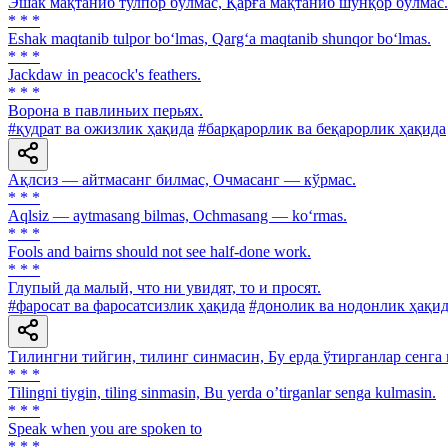
Эшак мақтаниб тулпор бўлмас, Қарға мақтаниб шунқор бўлмас.
* * *
Eshak maqtanib tulpor bo‘lmas, Qarg‘a maqtanib shunqor bo‘lmas.
* * *
Jackdaw in peacock's feathers.
* * *
Ворона в павлиньих перьях.
#қудрат ва ожизлик ҳақида
#барқарорлик ва беқарорлик ҳақида
Ақлсиз — айтмасанг билмас, Очмасанг — кўрмас.
* * *
Aqlsiz — aytmasang bilmas, Ochmasang — ko‘rmas.
* * *
Fools and bairns should not see half-done work.
* * *
Глупый да малый, что ни увидят, то и просят.
#фаросат ва фаросатсизлик ҳақида
#донолик ва нодонлик ҳақи
Тилингни тийгин, тилинг синмасин, Бу ерда ўтирганлар сенга 
* * *
Tilingni tiygin, tiling sinmasin, Bu yerda oʼtirganlar senga kulmasin.
* * *
Speak when you are spoken to
* * *