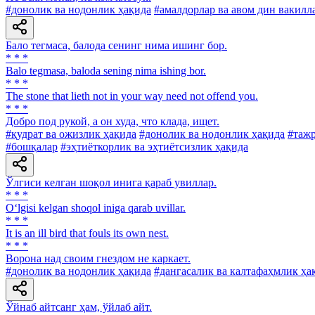
#донолик ва нодонлик ҳақида
#амалдорлар ва авом дин вакилл
Бало тегмаса, балода сенинг нима ишинг бор.
* * *
Balo tegmasa, baloda sening nima ishing bor.
* * *
The stone that lieth not in your way need not offend you.
* * *
Добро под рукой, а он худа, что клада, ищет.
#қудрат ва ожизлик ҳақида
#донолик ва нодонлик ҳақида
#тажр
#бошқалар
#эҳтиёткорлик ва эҳтиётсизлик ҳақида
Ўлгиси келган шоқол инига қараб увиллар.
* * *
O‘lgisi kelgan shoqol iniga qarab uvillar.
* * *
It is an ill bird that fouls its own nest.
* * *
Ворона над своим гнездом не каркает.
#донолик ва нодонлик ҳақида
#дангасалик ва калтафаҳмлик ҳа
Ўйнаб айтсанг ҳам, ўйлаб айт.