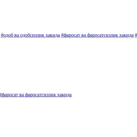
#одоб ва одобсизлик ҳақида
#фаросат ва фаросатсизлик ҳақида
#фаросат ва фаросатсизлик ҳақида