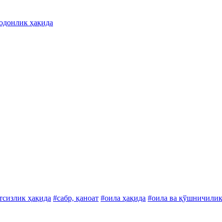
одонлик ҳақида
тсизлик ҳақида
#сабр, қаноат
#оила ҳақида
#оила ва қўшничилик