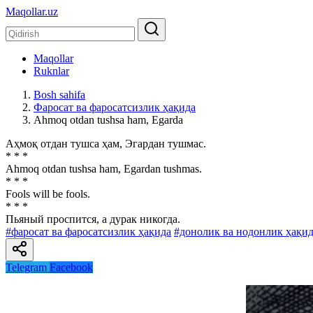
Maqollar.uz
Maqollar
Ruknlar
Bosh sahifa
Фаросат ва фаросатсизлик ҳақида
Ahmoq otdan tushsa ham, Egarda
Аҳмоқ отдан тушса ҳам, Эгардан тушмас.
* * *
Ahmoq otdan tushsa ham, Egardan tushmas.
* * *
Fools will be fools.
* * *
Пьяный проспится, а дурак никогда.
#фаросат ва фаросатсизлик ҳақида
#донолик ва нодонлик ҳақи
Telegram
Facebook