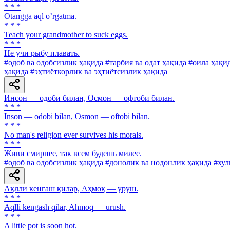
* * *
Otangga aql oʼrgatma.
* * *
Teach your grandmother to suck eggs.
* * *
He учи рыбу плавать.
#одоб ва одобсизлик ҳақида
#тарбия ва одат ҳақида
#оила ҳақи
ҳақида
#эҳтиёткорлик ва эҳтиётсизлик ҳақида
Инсон — одоби билан, Осмон — офтоби билан.
* * *
Inson — odobi bilan, Osmon — oftobi bilan.
* * *
No man's religion ever survives his morals.
* * *
Живи смирнее, так всем будешь милее.
#одоб ва одобсизлик ҳақида
#донолик ва нодонлик ҳақида
#хул
Ақлли кенгаш қилар, Аҳмоқ — уруш.
* * *
Aqlli kengash qilar, Ahmoq — urush.
* * *
A little pot is soon hot.