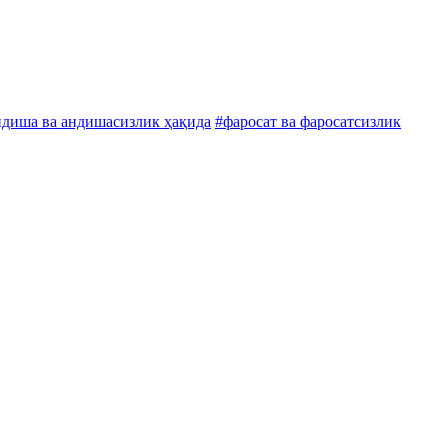
ндиша ва андишасизлик ҳақида
#фаросат ва фаросатсизлик