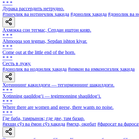
* * *
Дурака рассердить нетрудно.
#тинчлик ва нотинчлик ҳақида
#донолик ҳақида
#донолик ва н
Аҳмоққа сон тегмас, Сепдан иштон кияр.
* * *
Ahmoqqa son tegmas, Sepdan ishton kiyar.
* * *
Come out at the little end of the horn.
* * *
Сесть в лужу.
#донолик ва нодонлик ҳақида
#имкон ва имконсизлик ҳақида
Хотиннинг қақилдоғи — тегирмоннинг шақилдоғи.
* * *
Xotinning qaqildog‘i — tegirmonning shaqildog‘i.
* * *
Where there are women and geese, there wants no noise.
* * *
Где баба, тамрынок; где две, там базар.
#яхши сўз ва ёмон сўз ҳақида
#меҳр, оқибат
#фаросат ва фароса