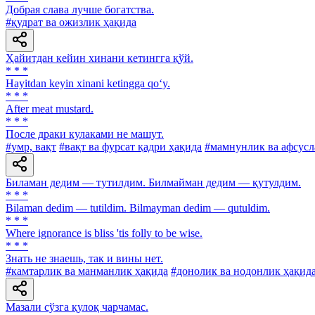
Добрая слава лучше богатства.
#қудрат ва ожизлик ҳақида
Ҳайитдан кейин хинани кетингга қўй.
* * *
Hayitdan keyin xinani ketingga qo‘y.
* * *
After meat mustard.
* * *
После драки кулаками не машут.
#умр, вақт
#вақт ва фурсат қадри ҳақида
#мамнунлик ва афсус
Биламан дедим — тутилдим. Билмайман дедим — қутулдим.
* * *
Bilaman dedim — tutildim. Bilmayman dedim — qutuldim.
* * *
Where ignorance is bliss 'tis folly to be wise.
* * *
Знать не знаешь, так и вины нет.
#камтарлик ва манманлик ҳақида
#донолик ва нодонлик ҳақид
Мазали сўзга қулоқ чарчамас.