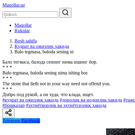
Maqollar.uz
Maqollar
Ruknlar
Bosh sahifa
Қудрат ва ожизлик ҳақида
Balo tegmasa, baloda sening ni
Бало тегмаса, балода сенинг нима ишинг бор.
* * *
Balo tegmasa, baloda sening nima ishing bor.
* * *
The stone that lieth not in your way need not offend you.
* * *
Добро под рукой, а он худа, что клада, ищет.
#қудрат ва ожизлик ҳақида
#донолик ва нодонлик ҳақида
#тажр
#бошқалар
#эҳтиёткорлик ва эҳтиётсизлик ҳақида
Telegram
Facebook