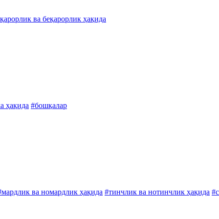
қарорлик ва беқарорлик ҳақида
жа ҳақида
#бошқалар
#мардлик ва номардлик ҳақида
#тинчлик ва нотинчлик ҳақида
#с