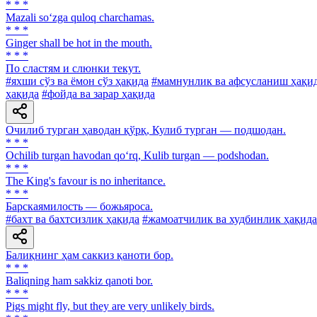
* * *
Mazali so‘zga quloq charchamas.
* * *
Ginger shall be hot in the mouth.
* * *
По сластям и слюнки текут.
#яхши сўз ва ёмон сўз ҳақида
#мамнунлик ва афсусланиш ҳақи
ҳақида
#фойда ва зарар ҳақида
Очилиб турган ҳаводан қўрқ, Кулиб турган — подшодан.
* * *
Ochilib turgan havodan qo‘rq, Kulib turgan — podshodan.
* * *
The King's favour is no inheritance.
* * *
Барскаямилость — божьяроса.
#бахт ва бахтсизлик ҳақида
#жамоатчилик ва худбинлик ҳақида
Балиқнинг ҳам саккиз қаноти бор.
* * *
Baliqning ham sakkiz qanoti bor.
* * *
Pigs might fly, but they are very unlikely birds.