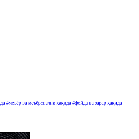
ида
#меъёр ва меъёрсизлик ҳақида
#фойда ва зарар ҳақида