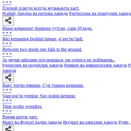
* * *
Плохой плясун всегда музыканта хает.
#сабаб, баҳона ва натижа ҳақида
#эпчиллик ва ношудлик ҳақид
Икки кеманинг бошини тутган, ғарқ бўлади.
* * *
Ikki kemaning boshini tutgan, g‘arq bo‘ladi.
* * *
Between two stools one falls to the ground.
* * *
3a двумя зайцами погонишься, ни одного не поймаешь..
#донолик ва нодонлик ҳақида
#имкон ва имконсизлик ҳақида
#
ҳақида
Вақт тоғни емирар, Сув тошни кемирар.
* * *
Vaqt togʼni yemirar, Suv toshni kemirar.
* * *
Time works wonders.
* * *
Время разум дает.
#вақт ва фурсат қадри ҳақида
#қудрат ва ожизлик ҳақида
#умр,