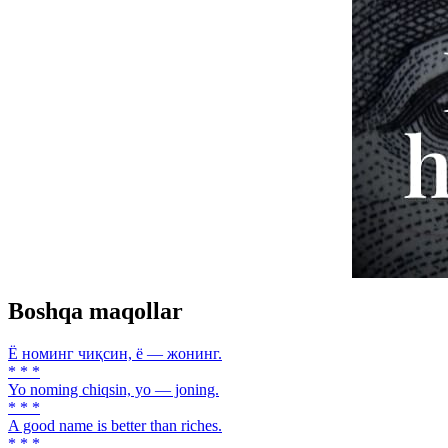
Boshqa maqollar
Ё номинг чиқсин, ё — жонинг.
* * *
Yo noming chiqsin, yo — joning.
* * *
A good name is better than riches.
* * *