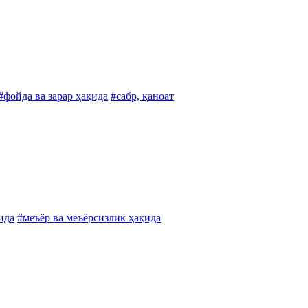
#фойда ва зарар ҳақида
#сабр, қаноат
ида
#меъёр ва меъёрсизлик ҳақида