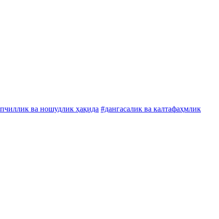
эпчиллик ва ношудлик ҳақида
#дангасалик ва калтафаҳмлик