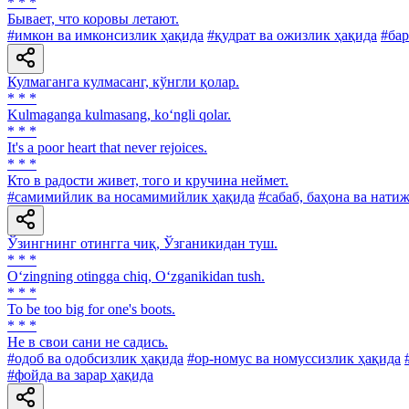
* * *
Бывает, что коровы летают.
#имкон ва имконсизлик ҳақида
#қудрат ва ожизлик ҳақида
#бар
Кулмаганга кулмасанг, кўнгли қолар.
* * *
Kulmaganga kulmasang, ko‘ngli qolar.
* * *
It's a poor heart that never rejoices.
* * *
Кто в радости живет, того и кручина неймет.
#самимийлик ва носамимийлик ҳақида
#сабаб, баҳона ва нати
Ўзингнинг отингга чиқ, Ўзганикидан туш.
* * *
O‘zingning otingga chiq, O‘zganikidan tush.
* * *
To be too big for one's boots.
* * *
He в свои сани не садись.
#одоб ва одобсизлик ҳақида
#ор-номус ва номуссизлик ҳақида
#фойда ва зарар ҳақида