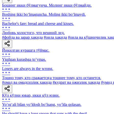
Бошинг икки бўлмагунча. Молинг икки бўлмайди.
* * *
Boshing ikki bo‘lmaguncha. Moling ikki bo‘lmaydi.
* * *
Bachelor's fare: bread and cheese and kisses.
* * *
Любовь холостого, что вешний лед.
#фойда ва зарар ҳақида
#оила ҳақида
#оила ва қўшничилик ҳақ
Йиқилган курашга тўймас.
* * *
Yiqilgan kurashga toʼymas.
* * *
Losers are always in the wrong.
* * *
Тошно тому, кто сражается;а тошнее тому, кто останется.
#омад ва омадсизлик ҳақида
#қудрат ва ожизлик ҳақида
#умид 
Қўл қўлни ювар, икки қўл юзни.
* * *
Yo‘rg‘ali bilan yo‘ldosh bo‘lsang, yo‘lda qolasan.
* * *
Не should have a long spoon that sups with the devil.