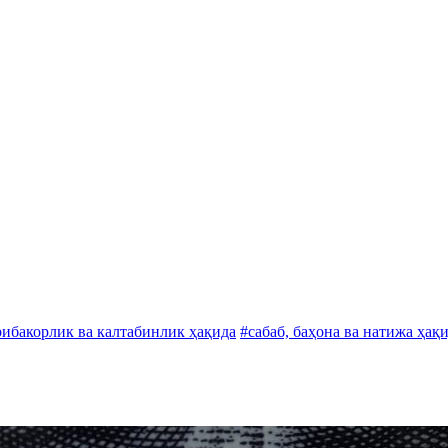
ибакорлик ва калтабинлик ҳақида
#сабаб, баҳона ва натижа ҳақ