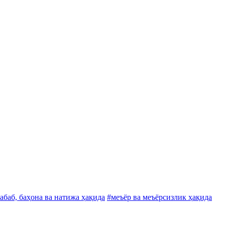
абаб, баҳона ва натижа ҳақида
#меъёр ва меъёрсизлик ҳақида