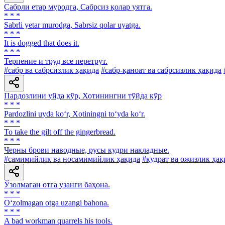
Сабрли етар муродга, Сабрсиз қолар уятга.
* * *
Sabrli yetar murodga, Sabrsiz qolar uyatga.
* * *
It is dogged that does it.
* * *
Терпение и труд все перетрут.
#сабр ва сабрсизлик ҳақида
#сабр-қаноат ва сабрсизлик ҳақида
Пардозлини уйда кўр, Хотинингни тўйда кўр
* * *
Pardozlini uyda ko‘r, Xotiningni to‘yda ko‘r.
* * *
To take the gilt off the gingerbread.
* * *
Черны брови наводные, русы кудри накладные.
#самимийлик ва носамимийлик ҳақида
#қудрат ва ожизлик ҳақ
Ўзолмаган отга узанги баҳона.
* * *
O‘zolmagan otga uzangi bahona.
* * *
A bad workman quarrels his tools.