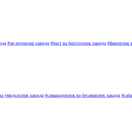
ида
#эр-хотинлар ҳақида
#бахт ва бахтсизлик ҳақида
#фақирлик 
ва умидсизлик ҳақида
#самарадорлик ва бесамарлик ҳақида
#саб