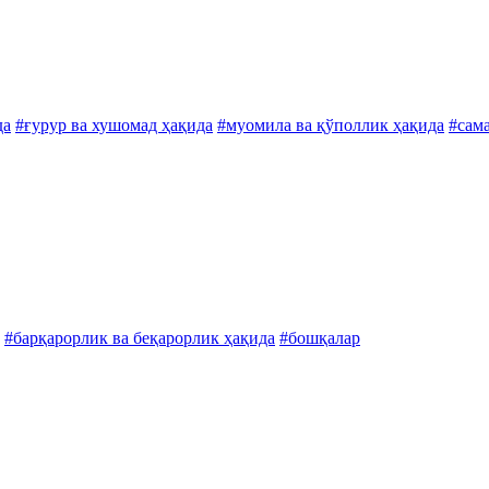
да
#ғурур ва хушомад ҳақида
#муомила ва қўполлик ҳақида
#сам
#барқарорлик ва беқарорлик ҳақида
#бошқалар