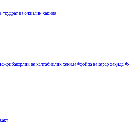
а
#қудрат ва ожизлик ҳақида
тажрибакорлик ва калтабинлик ҳақида
#фойда ва зарар ҳақида
#
 вақт