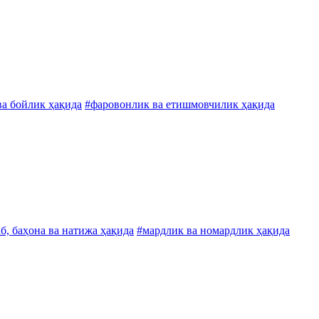
ва бойлик ҳақида
#фаровонлик ва етишмовчилик ҳақида
аб, баҳона ва натижа ҳақида
#мардлик ва номардлик ҳақида