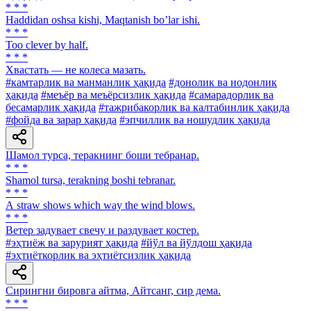
* * *
Haddidan oshsa kishi, Maqtanish boʼlar ishi.
* * *
Too clever by half.
* * *
Хвастать — не колеса мазать.
#камтарлик ва манманлик ҳақида
#донолик ва нодонлик
ҳақида
#меъёр ва меъёрсизлик ҳақида
#самарадорлик ва
бесамарлик ҳақида
#тажрибакорлик ва калтабинлик ҳақида
#фойда ва зарар ҳақида
#эпчиллик ва ношудлик ҳақида
Шамол турса, теракнинг боши тебранар.
* * *
Shamol tursa, terakning boshi tebranar.
* * *
А straw shows which way the wind blows.
* * *
Ветер задувает свечу и раздувает костер.
#эҳтиёж ва зарурият ҳақида
#йўл ва йўлдош ҳақида
#эҳтиёткорлик ва эҳтиётсизлик ҳақида
Сирингни бировга айтма, Айтсанг, сир дема.
* * *