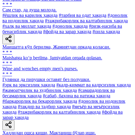
* * *
Сам стар, да душа молода.
#ёшлик ва қарилик ҳақида
#тарбия ва одат ҳақида
#донолик
ва нодонлик ҳақида
#тажрибакорлик ва калтабинлик ҳақида
#халқ ва миллат ҳақида
#донолик ҳақида
#ризқ-насиба ва
бенасиблик ҳақида
#фойда ва зарар ҳақида
#оила ҳақида
Маишатга кўп берилма, Жамиятдан орқада қоласан.
* * *
Maishatga ko‘p berilma, Jamiyatdan orqada qolasan.
* * *
Wine and wenches empty men's purses.
* * *
Гулянки да пирушки оставят без полушки.
#эрк ва эрксизлик ҳақида
#қадр-қиммат ва қадрсизлик ҳақида
#жамоатчилик ва худбинлик ҳақида
#самарадорлик ва
бесамарлик ҳақида
#сабаб, баҳона ва натижа ҳақида
#барқарорлик ва беқарорлик ҳақида
#донолик ва нодонлик
ҳақида
#тақдир ва тадбир ҳақида
#меъёр ва меъёрсизлик
ҳақида
#тажрибакорлик ва калтабинлик ҳақида
#фойда ва
зарар ҳақида
Ҳаддидан ошса киши, Мақтаниш бўлар иши.