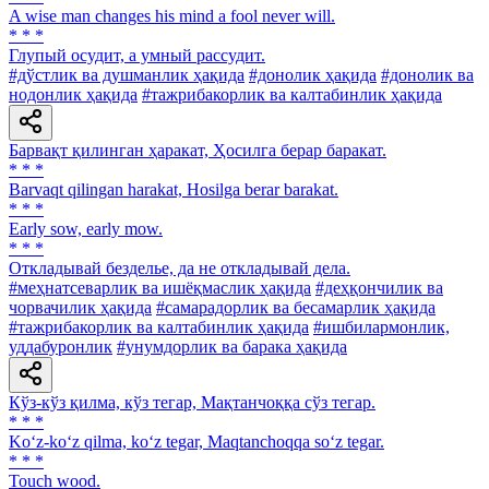
A wise man changes his mind a fool never will.
* * *
Глупый осудит, a умный рассудит.
#дўстлик ва душманлик ҳақида
#донолик ҳақида
#донолик ва
нодонлик ҳақида
#тажрибакорлик ва калтабинлик ҳақида
Барвақт қилинган ҳаракат, Ҳосилга берар баракат.
* * *
Barvaqt qilingan harakat, Hosilga berar barakat.
* * *
Early sow, early mow.
* * *
Откладывай безделье, да не откладывай дела.
#меҳнатсеварлик ва ишёқмаслик ҳақида
#деҳқончилик ва
чорвачилик ҳақида
#самарадорлик ва бесамарлик ҳақида
#тажрибакорлик ва калтабинлик ҳақида
#ишбилармонлик,
уддабуронлик
#унумдорлик ва барака ҳақида
Кўз-кўз қилма, кўз тегар, Мақтанчоққа сўз тегар.
* * *
Ko‘z-ko‘z qilma, ko‘z tegar, Maqtanchoqqa so‘z tegar.
* * *
Touch wood.