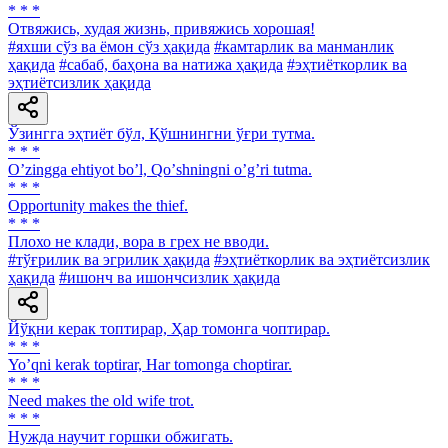
* * *
Отвяжись, худая жизнь, привяжись хорошая!
#яхши сўз ва ёмон сўз ҳақида
#камтарлик ва манманлик
ҳақида
#сабаб, баҳона ва натижа ҳақида
#эҳтиёткорлик ва
эҳтиётсизлик ҳақида
Ўзингга эҳтиёт бўл, Қўшнингни ўғри тутма.
* * *
Oʼzingga ehtiyot boʼl, Qoʼshningni oʼgʼri tutma.
* * *
Opportunity makes the thief.
* * *
Плохо не клади, вора в грех не вводи.
#тўғрилик ва эгрилик ҳақида
#эҳтиёткорлик ва эҳтиётсизлик
ҳақида
#ишонч ва ишончсизлик ҳақида
Йўқни керак топтирар, Ҳар томонга чоптирар.
* * *
Yoʼqni kerak toptirar, Har tomonga choptirar.
* * *
Need makes the old wife trot.
* * *
Нужда научит горшки обжигать.