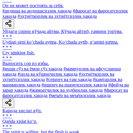
* * *
Он не может постоять за себя.
#андиша ва андишасизлик ҳақида
#фаросат ва фаросатсизлик
ҳақида
#эҳтиёткорлик ва эҳтиётсизлик ҳақида
Уйдаги сирни кўчада айтма, Кўчада айтиб, ғамини тортма.
* * *
Uydagi sirni ko‘chada aytma, Ko‘chada aytib, g‘amini tortma.
* * *
Cry stinking fish.
* * *
Выносить cop из избы.
#яхши сўз ва ёмон сўз ҳақида
#мамнунлик ва афсусланиш
ҳақида
#оила ва қўшничилик ҳақида
#эҳтиёткорлик ва
эҳтиётсизлик ҳақида
#севинч ва ғам ҳақида
#камтарлик ва
манманлик ҳақида
#ишонч ва ишончсизлик ҳақида
#фойда ва
зарар ҳақида
#жамоатчилик ва худбинлик ҳақида
#фаросат ва
фаросатсизлик ҳақида
#меъёр ва меъёрсизлик ҳақида
Қарида хислат кўп.
* * *
Qarida xislat ko‘p.
* * *
The spirit is willing, but the flesh is weak.