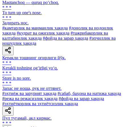
Maqtanchoq — quruq po‘choq.
* * *
To turn up one's nose.
* * *
Задирать нос.
#камтарлик ва манманлик ҳақида
#донолик ва нодонлик
ҳақида
#қудрат ва ожизлик ҳақида
#тажрибакорлик ва
калтабинлик ҳақида
#фойда ва зарар ҳақида
#эпчиллик ва
ношудлик ҳақида
Керакли тошнинг оғирлиги йўқ.
* * *
Kerakli toshning og‘irligi yo‘q.
* * *
Store is no sore.
* * *
Запас не ноша, рук не оттянет.
#эҳтиёж ва зарурият ҳақида
#сабаб, баҳона ва натижа ҳақида
#режа ва режасизлик ҳақида
#фойда ва зарар ҳақида
#эҳтиёткорлик ва эҳтиётсизлик ҳақида
Пул тугамай, ақл кирмас.
* * *