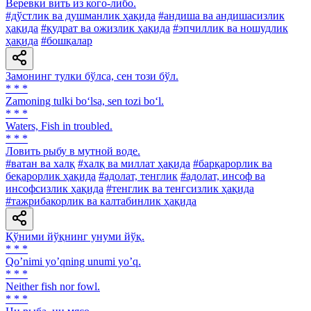
Веревки вить из кого-либо.
#дўстлик ва душманлик ҳақида
#андиша ва андишасизлик
ҳақида
#қудрат ва ожизлик ҳақида
#эпчиллик ва ношудлик
ҳақида
#бошқалар
Замонинг тулки бўлса, сен този бўл.
* * *
Zamoning tulki bo‘lsa, sen tozi bo‘l.
* * *
Waters, Fish in troubled.
* * *
Ловить рыбу в мутной воде.
#ватан ва халқ
#халқ ва миллат ҳақида
#барқарорлик ва
беқарорлик ҳақида
#адолат, тенглик
#адолат, инсоф ва
инсофсизлик ҳақида
#тенглик ва тенгсизлик ҳақида
#тажрибакорлик ва калтабинлик ҳақида
Қўними йўқнинг унуми йўқ.
* * *
Qoʼnimi yoʼqning unumi yoʼq.
* * *
Neither fish nor fowl.
* * *