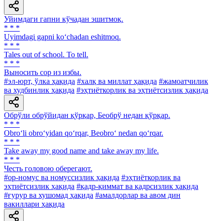
Уйимдаги гапни кўчадан эшитмоқ.
* * *
Uyimdagi gapni ko‘chadan eshitmoq.
* * *
Tales out of school. To tell.
* * *
Выносить cop из избы.
#эл-юрт, ўлка ҳақида
#халқ ва миллат ҳақида
#жамоатчилик
ва худбинлик ҳақида
#эҳтиёткорлик ва эҳтиётсизлик ҳақида
Обрўли обрўйидан қўрқар, Беобрў недан қўрқар.
* * *
Obro‘li obro‘yidan qo‘rqar, Beobro‘ nedan qo‘rqar.
* * *
Take away my good name and take away my life.
* * *
Честь головою оберегают.
#ор-номус ва номуссизлик ҳақида
#эҳтиёткорлик ва
эҳтиётсизлик ҳақида
#қадр-қиммат ва қадрсизлик ҳақида
#ғурур ва хушомад ҳақида
#амалдорлар ва авом дин
вакиллари ҳақида