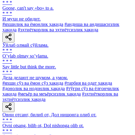
* * *
Goose, can't say «bo» to a.
* * *
И мухи не обидит.
#яхшилик ва ёмонлик ҳақида
#андиша ва андишасизлик
ҳақида
#эҳтиёткорлик ва эҳтиётсизлик ҳақида
Ўйлаб олмай сўйлама.
* * *
Oʼylab olmay soʼylama.
* * *
Say little but think the more.
* * *
Дела делают не шумом, а умом.
#яхши сўз ва ёмон сўз ҳақида
#тарбия ва одат ҳақида
#донолик ва нодонлик ҳақида
#тўғри сўз ва ёлғончилик
ҳақида
#меъёр ва меъёрсизлик ҳақида
#эҳтиёткорлик ва
эҳтиётсизлик ҳақида
Овни отсанг, билиб от, Дол нишонга олиб от.
* * *
Ovni otsang, bilib ot, Dol nishonga olib ot.
* * *