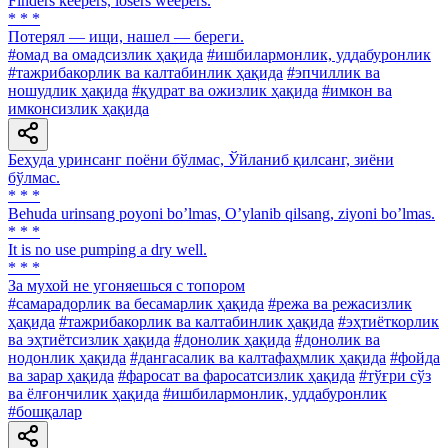
Finders keepers, losers weepers.
* * *
Потерял — ищи, нашел — береги.
#омад ва омадсизлик ҳақида
#ишбилармонлик, уддабуронлик
#тажрибакорлик ва калтабинлик ҳақида
#эпчиллик ва
ношудлик ҳақида
#қудрат ва ожизлик ҳақида
#имкон ва
имконсизлик ҳақида
Беҳуда уринсанг поёни бўлмас, Ўйланиб қилсанг, зиёни
бўлмас.
* * *
Behuda urinsang poyoni boʼlmas, Oʼylanib qilsang, ziyoni boʼlmas.
* * *
It is no use pumping a dry well.
* * *
За мухой не угоняешься с топором
#самарадорлик ва бесамарлик ҳақида
#режа ва режасизлик
ҳақида
#тажрибакорлик ва калтабинлик ҳақида
#эҳтиёткорлик
ва эҳтиётсизлик ҳақида
#донолик ҳақида
#донолик ва
нодонлик ҳақида
#дангасалик ва калтафаҳмлик ҳақида
#фойда
ва зарар ҳақида
#фаросат ва фаросатсизлик ҳақида
#тўғри сўз
ва ёлғончилик ҳақида
#ишбилармонлик, уддабуронлик
#бошқалар