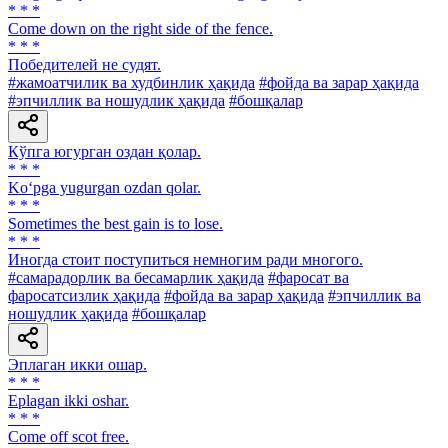
* * *
Come down on the right side of the fence.
* * *
Победителей не судят.
#жамоатчилик ва худбинлик ҳақида
#фойда ва зарар ҳақида
#эпчиллик ва ношудлик ҳақида
#бошқалар
Кўпга югурган оздан қолар.
* * *
Ko‘pga yugurgan ozdan qolar.
* * *
Sometimes the best gain is to lose.
* * *
Иногда стоит поступиться немногим ради многого.
#самарадорлик ва бесамарлик ҳақида
#фаросат ва
фаросатсизлик ҳақида
#фойда ва зарар ҳақида
#эпчиллик ва
ношудлик ҳақида
#бошқалар
Эплаган икки ошар.
* * *
Eplagan ikki oshar.
* * *
Come off scot free.