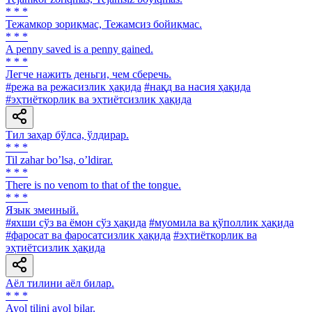
* * *
Тежамкор зориқмас, Тежамсиз бойиқмас.
* * *
A penny saved is a penny gained.
* * *
Легче нажить деньги, чем сберечь.
#режа ва режасизлик ҳақида
#нақд ва насия ҳақида
#эҳтиёткорлик ва эҳтиётсизлик ҳақида
Тил заҳар бўлса, ўлдирар.
* * *
Til zahar boʼlsa, oʼldirar.
* * *
There is no venom to that of the tongue.
* * *
Язык змеиный.
#яхши сўз ва ёмон сўз ҳақида
#муомила ва қўполлик ҳақида
#фаросат ва фаросатсизлик ҳақида
#эҳтиёткорлик ва
эҳтиётсизлик ҳақида
Аёл тилини аёл билар.
* * *
Ayol tilini ayol bilar.