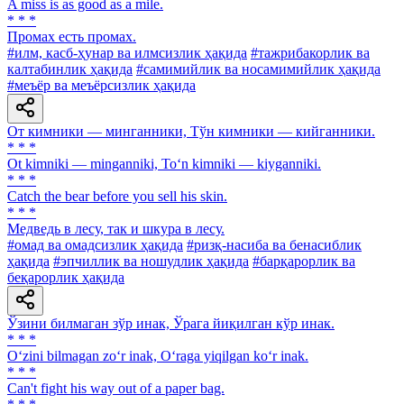
A miss is as good as a mile.
* * *
Промах есть промах.
#илм, касб-ҳунар ва илмсизлик ҳақида
#тажрибакорлик ва
калтабинлик ҳақида
#самимийлик ва носамимийлик ҳақида
#меъёр ва меъёрсизлик ҳақида
От кимники — минганники, Тўн кимники — кийганники.
* * *
Ot kimniki — minganniki, To‘n kimniki — kiyganniki.
* * *
Catch the bear before you sell his skin.
* * *
Медведь в лесу, так и шкура в лесу.
#омад ва омадсизлик ҳақида
#ризқ-насиба ва бенасиблик
ҳақида
#эпчиллик ва ношудлик ҳақида
#барқарорлик ва
беқарорлик ҳақида
Ўзини билмаган зўр инак, Ўрага йиқилган кўр инак.
* * *
O‘zini bilmagan zo‘r inak, O‘raga yiqilgan ko‘r inak.
* * *
Can't fight his way out of a paper bag.