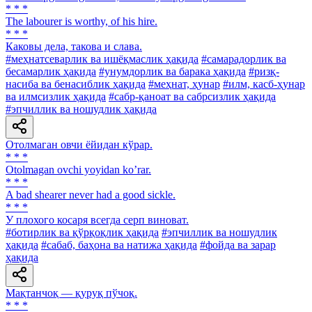
* * *
The labourer is worthy, of his hire.
* * *
Каковы дела, такова и слава.
#меҳнатсеварлик ва ишёқмаслик ҳақида
#самарадорлик ва
бесамарлик ҳақида
#унумдорлик ва барака ҳақида
#ризқ-
насиба ва бенасиблик ҳақида
#меҳнат, ҳунар
#илм, касб-ҳунар
ва илмсизлик ҳақида
#сабр-қаноат ва сабрсизлик ҳақида
#эпчиллик ва ношудлик ҳақида
Отолмаган овчи ёйидан кўрар.
* * *
Otolmagan ovchi yoyidan koʼrar.
* * *
A bad shearer never had a good sickle.
* * *
У плохого косаря всегда серп виноват.
#ботирлик ва қўрқоқлик ҳақида
#эпчиллик ва ношудлик
ҳақида
#сабаб, баҳона ва натижа ҳақида
#фойда ва зарар
ҳақида
Мақтанчоқ — қуруқ пўчоқ.
* * *