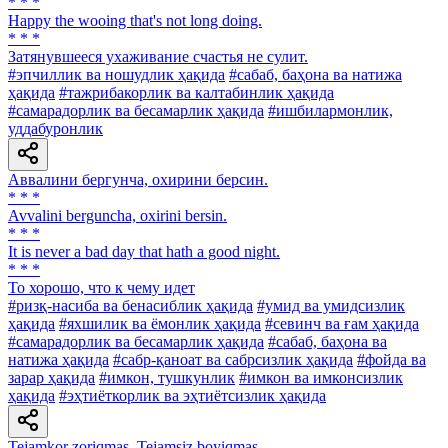
* * *
Happy the wooing that's not long doing.
* * *
Затянувшееся ухаживание счастья не сулит.
#эпчиллик ва ношудлик ҳақида
#сабаб, баҳона ва натижа
ҳақида
#тажрибакорлик ва калтабинлик ҳақида
#самарадорлик ва бесамарлик ҳақида
#ишбилармонлик,
уддабуронлик
Аввалини бергунча, охирини берсин.
* * *
Avvalini berguncha, oxirini bersin.
* * *
It is never a bad day that hath a good night.
* * *
To хорошо, что к чему идет
#ризқ-насиба ва бенасиблик ҳақида
#умид ва умидсизлик
ҳақида
#яхшилик ва ёмонлик ҳақида
#севинч ва ғам ҳақида
#самарадорлик ва бесамарлик ҳақида
#сабаб, баҳона ва
натижа ҳақида
#сабр-қаноат ва сабрсизлик ҳақида
#фойда ва
зарар ҳақида
#имкон, тушкунлик
#имкон ва имконсизлик
ҳақида
#эҳтиёткорлик ва эҳтиётсизлик ҳақида
Tejamkor zoriqmas, Tejamsiz boyiqmas.