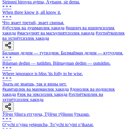
Siringni birovga aytma, Аytsang, sir dema.
* * *
When three know it, all know it.
* * *
Что знает третий, знает свинья.
#дўстлик ва душманлик ҳақида
#ишонч ва ишончсизлик
ҳақида
#масъулият ва масъулиятсизлик ҳақида
#эҳтиёткорлик
ва эҳтиётсизлик ҳақида
Биламан дедим — тутилдим. Билмайман дедим — қутулдим.
* * *
Bilaman dedim — tutildim. Bilmayman dedim — qutuldim.
* * *
Where ignorance is bliss 'tis folly to be wise.
* * *
Знать не знаешь, так и вины нет.
#камтарлик ва манманлик ҳақида
#донолик ва нодонлик
ҳақида
#эрк ва эрксизлик ҳақида
#эҳтиёткорлик ва
эҳтиётсизлик ҳақида
Ўйчи ўйига етгунча, Тўйчи тўйини ўтказар.
* * *
O‘ychi o‘yiga yetguncha, To‘ychi to‘yini o‘tkazar.