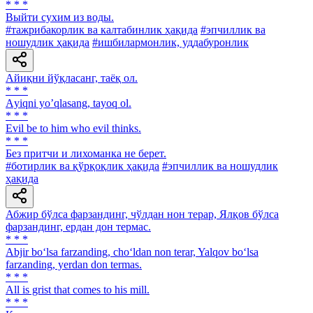
* * *
Выйти сухим из воды.
#тажрибакорлик ва калтабинлик ҳақида
#эпчиллик ва
ношудлик ҳақида
#ишбилармонлик, уддабуронлик
Айиқни йўқласанг, таёқ ол.
* * *
Аyiqni yoʼqlasang, tayoq ol.
* * *
Evil be to him who evil thinks.
* * *
Без притчи и лихоманка не берет.
#ботирлик ва қўрқоқлик ҳақида
#эпчиллик ва ношудлик
ҳақида
Абжир бўлса фарзандинг, чўлдан нон терар, Ялқов бўлса
фарзандинг, ердан дон термас.
* * *
Abjir bo‘lsa farzanding, cho‘ldan non terar, Yalqov bo‘lsa
farzanding, yerdan don termas.
* * *
All is grist that comes to his mill.
* * *