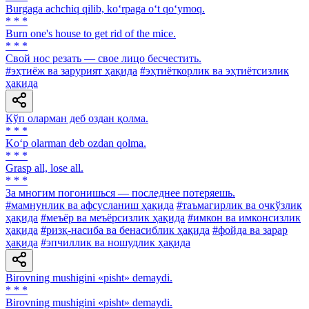
Burgaga achchiq qilib, ko‘rpaga o‘t qo‘ymoq.
* * *
Burn one's house to get rid of the mice.
* * *
Свой нос резать — свое лицо бесчестить.
#эҳтиёж ва зарурият ҳақида
#эҳтиёткорлик ва эҳтиётсизлик
ҳақида
Кўп оларман деб оздан қолма.
* * *
Ko‘p olarman deb ozdan qolma.
* * *
Grasp all, lose all.
* * *
За многим погонишься — последнее потеряешь.
#мамнунлик ва афсусланиш ҳақида
#таъмагирлик ва очкўзлик
ҳақида
#меъёр ва меъёрсизлик ҳақида
#имкон ва имконсизлик
ҳақида
#ризқ-насиба ва бенасиблик ҳақида
#фойда ва зарар
ҳақида
#эпчиллик ва ношудлик ҳақида
Birovning mushigini «pisht» demaydi.
* * *
Birovning mushigini «pisht» demaydi.