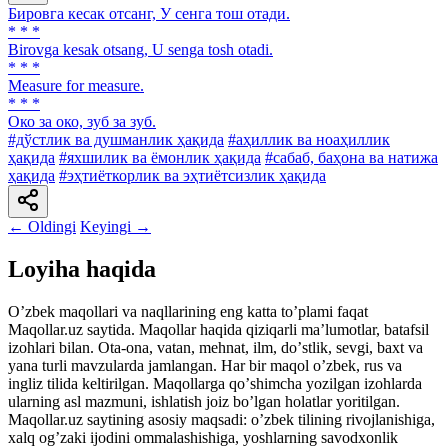
Бировга кесак отсанг, У сенга тош отади.
* * *
Birovga kesak otsang, U senga tosh otadi.
* * *
Measure for measure.
* * *
Око за око, зуб за зуб.
#дўстлик ва душманлик ҳақида
#аҳиллик ва ноаҳиллик
ҳақида
#яхшилик ва ёмонлик ҳақида
#сабаб, баҳона ва натижа
ҳақида
#эҳтиёткорлик ва эҳтиётсизлик ҳақида
← Oldingi
Keyingi →
Loyiha haqida
Oʼzbek maqollari va naqllarining eng katta toʼplami faqat
Maqollar.uz saytida. Maqollar haqida qiziqarli maʼlumotlar, batafsil
izohlari bilan. Ota-ona, vatan, mehnat, ilm, doʼstlik, sevgi, baxt va
yana turli mavzularda jamlangan. Har bir maqol oʼzbek, rus va
ingliz tilida keltirilgan. Maqollarga qoʼshimcha yozilgan izohlarda
ularning asl mazmuni, ishlatish joiz boʼlgan holatlar yoritilgan.
Maqollar.uz saytining asosiy maqsadi: oʼzbek tilining rivojlanishiga,
xalq ogʼzaki ijodini ommalashishiga, yoshlarning savodxonlik