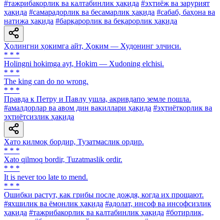
#тажрибакорлик ва калтабинлик ҳақида
#эҳтиёж ва зарурият
ҳақида
#самарадорлик ва бесамарлик ҳақида
#сабаб, баҳона ва
натижа ҳақида
#барқарорлик ва беқарорлик ҳақида
Ҳолингни ҳокимга айт, Ҳоким — Худонинг элчиси.
* * *
Holingni hokimga ayt, Hokim — Xudoning elchisi.
* * *
The king can do no wrong.
* * *
Правда к Петру и Павлу ушла, акривдапо земле пошла.
#амалдорлар ва авом дин вакиллари ҳақида
#эҳтиёткорлик ва
эҳтиётсизлик ҳақида
Хато қилмоқ бордир, Тузатмаслик ордир.
* * *
Xato qilmoq bordir, Tuzatmaslik ordir.
* * *
It is never too late to mend.
* * *
Ошибки растут, как грибы после дождя, когда их прощают.
#яхшилик ва ёмонлик ҳақида
#адолат, инсоф ва инсофсизлик
ҳақида
#тажрибакорлик ва калтабинлик ҳақида
#ботирлик,