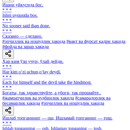
Ишни уйқусида бос.
* * *
Ishni uyqusida bos.
* * *
No sooner said than done.
* * *
Сказано — сделано.
#эпчиллик ва ношудлик ҳақида
#вақт ва фурсат қадри ҳақида
#фойда ва зарар ҳақида
Ҳар ким ўзи учун, ўлай дейди.
* * *
Har kim o‘zi uchun,o‘lay deydi.
* * *
Each for himself and the devil take the hindmost.
* * *
Богаты, так здравствуйте, а убоги, так прощайте..
#жамоатчилик ва худбинлик ҳақида
#самарадорлик ва
бесамарлик ҳақида
#эпчиллик ва ношудлик ҳақида
Ишлаб топганнинг — ош, Ишламай топганинг — тош.
* * *
Ishlab topganning — osh, Ishlamay topganing — tosh.