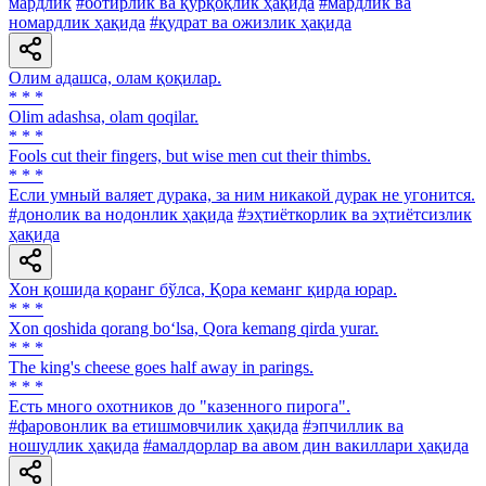
мардлик
#ботирлик ва қўрқоқлик ҳақида
#мардлик ва
номардлик ҳақида
#қудрат ва ожизлик ҳақида
Олим адашса, олам қоқилар.
* * *
Olim adashsa, olam qoqilar.
* * *
Fools cut their fingers, but wise men cut their thimbs.
* * *
Если умный валяет дурака, за ним никакой дурак не угонится.
#донолик ва нодонлик ҳақида
#эҳтиёткорлик ва эҳтиётсизлик
ҳақида
Хон қошида қоранг бўлса, Қора кеманг қирда юрар.
* * *
Xon qoshida qorang bo‘lsa, Qora kemang qirda yurar.
* * *
The king's cheese goes half away in parings.
* * *
Есть много охотников до "казенного пирога".
#фаровонлик ва етишмовчилик ҳақида
#эпчиллик ва
ношудлик ҳақида
#амалдорлар ва авом дин вакиллари ҳақида