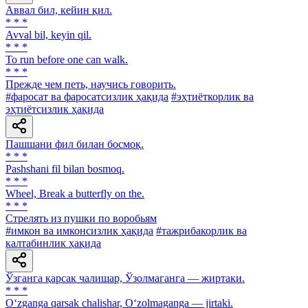
Аввал бил, кейин қил.
* * *
Avval bil, keyin qil.
* * *
To run before one can walk.
* * *
Прежде чем петь, научись говорить.
#фаросат ва фаросатсизлик ҳақида
#эҳтиёткорлик ва
эҳтиётсизлик ҳақида
Пашшани фил билан босмоқ.
* * *
Pashshani fil bilan bosmoq.
* * *
Wheel, Break a butterfly on the.
* * *
Стрелять из пушки по воробьям
#имкон ва имконсизлик ҳақида
#тажрибакорлик ва
калтабинлик ҳақида
Ўзганга қарсак чалишар, Ўзолмаганга — жиртаки.
* * *
O‘zganga qarsak chalishar, O‘zolmaganga — jirtaki.