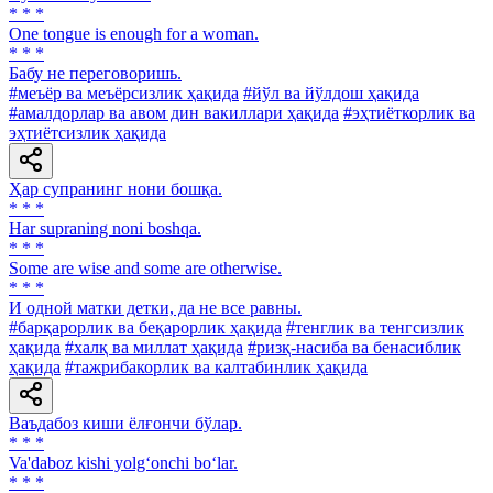
* * *
One tongue is enough for a woman.
* * *
Бабу не переговоришь.
#меъёр ва меъёрсизлик ҳақида
#йўл ва йўлдош ҳақида
#амалдорлар ва авом дин вакиллари ҳақида
#эҳтиёткорлик ва
эҳтиётсизлик ҳақида
Ҳар супранинг нони бошқа.
* * *
Har supraning noni boshqa.
* * *
Some are wise and some are otherwise.
* * *
И одной матки детки, да не все равны.
#барқарорлик ва беқарорлик ҳақида
#тенглик ва тенгсизлик
ҳақида
#халқ ва миллат ҳақида
#ризқ-насиба ва бенасиблик
ҳақида
#тажрибакорлик ва калтабинлик ҳақида
Ваъдабоз киши ёлғончи бўлар.
* * *
Va'daboz kishi yolg‘onchi bo‘lar.
* * *