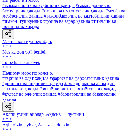
Ни рыба, ни мясо.
#жамоатчилик ва худбинлик ҳақида
#самарадорлик ва
бесамарлик ҳақида
#имкон ва имконсизлик ҳақида
#меъёр ва
меъёрсизлик ҳақида
#тажрибакорлик ва калтабинлик ҳақида
#имкон, тушкунлик
#фойда ва зарар ҳақида
#тинчлик ва
нотинчлик ҳақида
Мастга хон йўл берибди.
* * *
Mastga xon yo‘l beribdi.
* * *
To be half-seas over.
* * *
Пьяному море по колено.
#тарбия ва одат ҳақида
#фаросат ва фаросатсизлик ҳақида
#донолик ва нодонлик ҳақида
#амалдорлар ва авом дин
вакиллари ҳақида
#эҳтиёткорлик ва эҳтиётсизлик ҳақида
#қудрат ва ожизлик ҳақида
#барқарорлик ва беқарорлик
ҳақида
Ақлли ўзини айблар, Ақлсиз — дўстини.
* * *
Aqlli o‘zini ayblar, Aqlsiz — do‘stini.
* * *