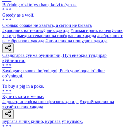
Bo‘rining o‘zi to‘ysa ham, ko‘zi to‘ymas.
* * *
Greedy as а wolf.
* * *
Сколько собаке не хватать, а сытой не бывать
#ҳалоллик ва текинхўрлик ҳақида
#таъмагирлик ва очкўзлик
ҳақида
#меҳнатсеварлик ва ишёқмаслик ҳақида
#сабр-қаноат
ва сабрсизлик ҳақида
#эпчиллик ва ношудлик ҳақида
Савдогарга сунма бўйнингни, Пуч ёнғоққа тўлдирар
қўйнингни.
* * *
Savdogarga sunma boʼyningni, Puch yongʼoqqa toʼldirar
qoʼyningni.
* * *
To buy a pig in a poke.
* * *
Купить кота в мешке.
#адолат, инсоф ва инсофсизлик ҳақида
#эҳтиёткорлик ва
эҳтиётсизлик ҳақида
Бургага аччиқ қилиб, кўрпага ўт қўймоқ.
* * *