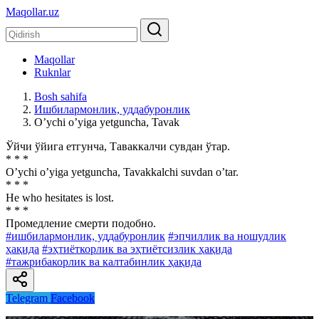
Maqollar.uz
Maqollar
Ruknlar
Bosh sahifa
Ишбилармонлик, уддабуронлик
Oʼychi oʼyiga yetguncha, Tavak
Ўйчи ўйига етгунча, Таваккалчи сувдан ўтар.
* * *
Oʼychi oʼyiga yetguncha, Tavakkalchi suvdan oʼtar.
* * *
He who hesitates is lost.
* * *
Промедление смерти подобно.
#ишбилармонлик, уддабуронлик
#эпчиллик ва ношудлик
ҳақида
#эҳтиёткорлик ва эҳтиётсизлик ҳақида
#тажрибакорлик ва калтабинлик ҳақида
Telegram
Facebook