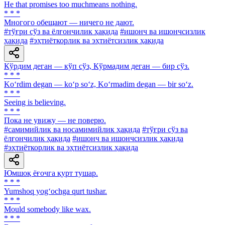
He that promises too muchmeans nothing.
* * *
Многого обещают — ничего не дают.
#тўғри сўз ва ёлғончилик ҳақида
#ишонч ва ишончсизлик
ҳақида
#эҳтиёткорлик ва эҳтиётсизлик ҳақида
Кўрдим деган — кўп сўз, Кўрмадим деган — бир сўз.
* * *
Ko‘rdim degan — ko‘p so‘z, Ko‘rmadim degan — bir so‘z.
* * *
Seeing is believing.
* * *
Пока не увижу — не поверю.
#самимийлик ва носамимийлик ҳақида
#тўғри сўз ва
ёлғончилик ҳақида
#ишонч ва ишончсизлик ҳақида
#эҳтиёткорлик ва эҳтиётсизлик ҳақида
Юмшоқ ёғочга қурт тушар.
* * *
Yumshoq yog‘ochga qurt tushar.
* * *
Mould somebody like wax.
* * *