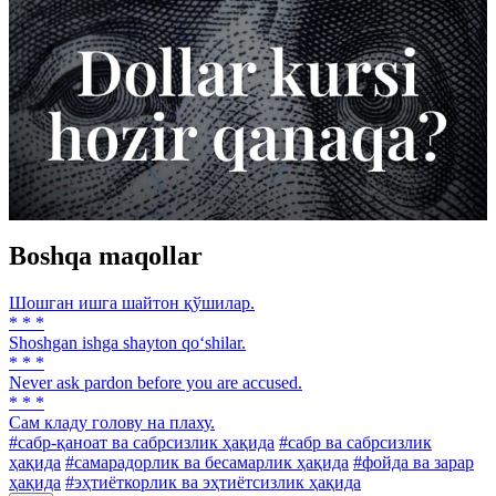
Boshqa maqollar
Шошган ишга шайтон қўшилар.
* * *
Shoshgan ishga shayton qo‘shilar.
* * *
Never ask pardon before you are accused.
* * *
Сам кладу голову на плаху.
#сабр-қаноат ва сабрсизлик ҳақида
#сабр ва сабрсизлик
ҳақида
#самарадорлик ва бесамарлик ҳақида
#фойда ва зарар
ҳақида
#эҳтиёткорлик ва эҳтиётсизлик ҳақида