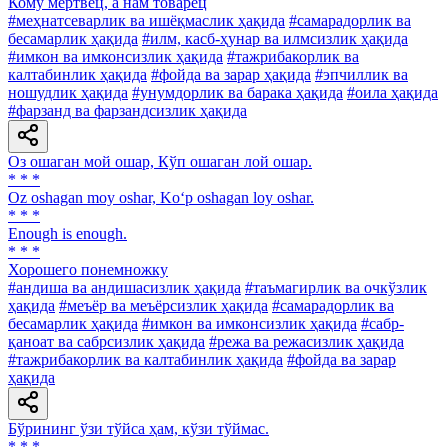
Кому мертвец, а нам товарец
#меҳнатсеварлик ва ишёқмаслик ҳақида
#самарадорлик ва
бесамарлик ҳақида
#илм, касб-ҳунар ва илмсизлик ҳақида
#имкон ва имконсизлик ҳақида
#тажрибакорлик ва
калтабинлик ҳақида
#фойда ва зарар ҳақида
#эпчиллик ва
ношудлик ҳақида
#унумдорлик ва барака ҳақида
#оила ҳақида
#фарзанд ва фарзандсизлик ҳақида
Оз ошаган мой ошар, Кўп ошаган лой ошар.
* * *
Oz oshagan moy oshar, Ko‘p oshagan loy oshar.
* * *
Enough is enough.
* * *
Хорошего понемножку
#андиша ва андишасизлик ҳақида
#таъмагирлик ва очкўзлик
ҳақида
#меъёр ва меъёрсизлик ҳақида
#самарадорлик ва
бесамарлик ҳақида
#имкон ва имконсизлик ҳақида
#сабр-
қаноат ва сабрсизлик ҳақида
#режа ва режасизлик ҳақида
#тажрибакорлик ва калтабинлик ҳақида
#фойда ва зарар
ҳақида
Бўрининг ўзи тўйса ҳам, кўзи тўймас.
* * *