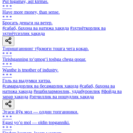
Pul tugamay, aql kirmas.
* * *
Have more money, than sense.
* * *
Бросать деньги на ветер.
#сабаб, баҳона ва натижа ҳақида
#эҳтиёткорлик ва
эҳтиётсизлик ҳақида
Тиришганнинг тўқмоғи тошга чега қоқар.
* * *
Tirishganning to‘qmog‘i toshga chega qoqar.
* * *
Wanthe is tmother of industry.
* * *
Голь на выдумки хитра.
#самарадорлик ва бесамарлик ҳақида
#сабаб, баҳона ва
натижа ҳақида
#ишбилармонлик, уддабуронлик
#фойда ва
зарар ҳақида
#эпчиллик ва ношудлик ҳақида
Эгаси йўқ мол — олдин топганники.
* * *
Egasi yoʼq mol — oldin topganniki.
* * *