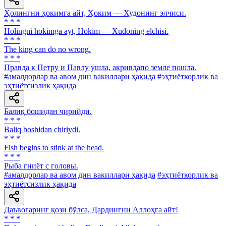
Ҳолингни ҳокимга айт, Ҳоким — Худонинг элчиси.
* * *
Holingni hokimga ayt, Hokim — Xudoning elchisi.
* * *
The king can do no wrong.
* * *
Правда к Петру и Павлу ушла, акривдапо земле пошла.
#амалдорлар ва авом дин вакиллари ҳақида
#эҳтиёткорлик ва
эҳтиётсизлик ҳақида
Балиқ бошидан чирийди.
* * *
Baliq boshidan chiriydi.
* * *
Fish begins to stink at the head.
* * *
Рыба гниёт с головы.
#амалдорлар ва авом дин вакиллари ҳақида
#эҳтиёткорлик ва
эҳтиётсизлик ҳақида
Даъвогаринг қози бўлса, Дардингни Аллоҳга айт!
* * *