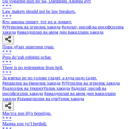
Daʼvogaring qozi boʼlsa, Dardingni Аllohga ayt!
* * *
Law makers should not be law breakers.
* * *
Кто законы пишет, тот их и ломает.
#тўғрилик ва эгрилик ҳақида
#адолат, инсоф ва инсофсизлик
ҳақида
#амалдорлар ва авом дин вакиллари ҳақида
Пора дўзаҳ эшигини очар.
* * *
Pora do‘zah eshigini ochar.
* * *
There is no redemption from hell.
* * *
За взятки не по голове гладят, а куда надо садят.
#яхшилик ва ёмонлик ҳақида
#тўғрилик ва эгрилик ҳақида
#ҳалоллик ва текинхўрлик ҳақида
#адолат, инсоф ва
инсофсизлик ҳақида
#амалдорлар ва авом дин вакиллари
ҳақида
#таъмагирлик ва очкўзлик ҳақида
Мастга хон йўл берибди.
* * *
Mastga xon yo‘l beribdi.
* * *