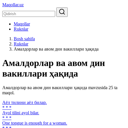
Maqollar.uz
Maqollar
Ruknlar
Bosh sahifa
Ruknlar
Амалдорлар ва авом дин вакиллари ҳақида
Амалдорлар ва авом дин
вакиллари ҳақида
Амалдорлар ва авом дин вакиллари ҳақида mavzusida 25 ta
maqol.
Аёл тилини аёл билар.
* * *
Ayol tilini ayol bilar.
* * *
One tongue is enough for a woman.