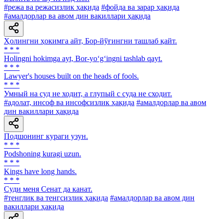
#режа ва режасизлик ҳақида
#фойда ва зарар ҳақида
#амалдорлар ва авом дин вакиллари ҳақида
Ҳолингни ҳокимга айт, Бор-йўғингни ташлаб қайт.
* * *
Holingni hokimga ayt, Bor-yo‘g‘ingni tashlab qayt.
* * *
Lawyer's houses built on the heads of fools.
* * *
Умный на суд не ходит, а глупый с суда не сходит.
#адолат, инсоф ва инсофсизлик ҳақида
#амалдорлар ва авом
дин вакиллари ҳақида
Подшонинг кураги узун.
* * *
Podshoning kuragi uzun.
* * *
Kings have long hands.
* * *
Суди меня Сенат да канат.
#тенглик ва тенгсизлик ҳақида
#амалдорлар ва авом дин
вакиллари ҳақида