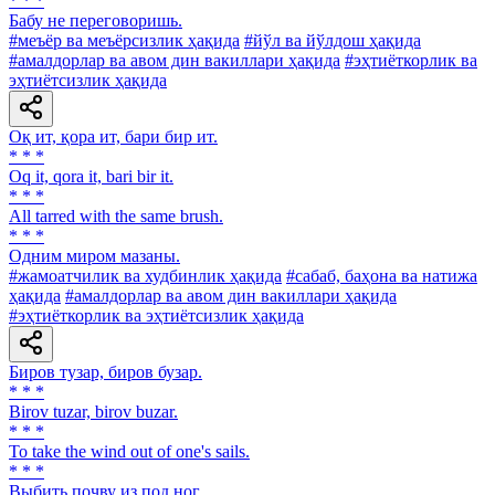
* * *
Бабу не переговоришь.
#меъёр ва меъёрсизлик ҳақида
#йўл ва йўлдош ҳақида
#амалдорлар ва авом дин вакиллари ҳақида
#эҳтиёткорлик ва
эҳтиётсизлик ҳақида
Оқ ит, қора ит, бари бир ит.
* * *
Oq it, qora it, bari bir it.
* * *
All tarred with the same brush.
* * *
Одним миром мазаны.
#жамоатчилик ва худбинлик ҳақида
#сабаб, баҳона ва натижа
ҳақида
#амалдорлар ва авом дин вакиллари ҳақида
#эҳтиёткорлик ва эҳтиётсизлик ҳақида
Биров тузар, биров бузар.
* * *
Birov tuzar, birov buzar.
* * *
To take the wind out of one's sails.
* * *
Выбить почву из под ног.