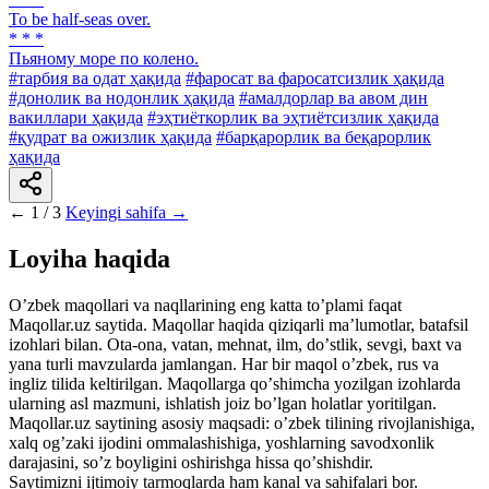
To be half-seas over.
* * *
Пьяному море по колено.
#тарбия ва одат ҳақида
#фаросат ва фаросатсизлик ҳақида
#донолик ва нодонлик ҳақида
#амалдорлар ва авом дин
вакиллари ҳақида
#эҳтиёткорлик ва эҳтиётсизлик ҳақида
#қудрат ва ожизлик ҳақида
#барқарорлик ва беқарорлик
ҳақида
←
1 / 3
Keyingi sahifa →
Loyiha haqida
Oʼzbek maqollari va naqllarining eng katta toʼplami faqat
Maqollar.uz saytida. Maqollar haqida qiziqarli maʼlumotlar, batafsil
izohlari bilan. Ota-ona, vatan, mehnat, ilm, doʼstlik, sevgi, baxt va
yana turli mavzularda jamlangan. Har bir maqol oʼzbek, rus va
ingliz tilida keltirilgan. Maqollarga qoʼshimcha yozilgan izohlarda
ularning asl mazmuni, ishlatish joiz boʼlgan holatlar yoritilgan.
Maqollar.uz saytining asosiy maqsadi: oʼzbek tilining rivojlanishiga,
xalq ogʼzaki ijodini ommalashishiga, yoshlarning savodxonlik
darajasini, soʼz boyligini oshirishga hissa qoʼshishdir.
Saytimizni ijtimoiy tarmoqlarda ham kanal va sahifalari bor.