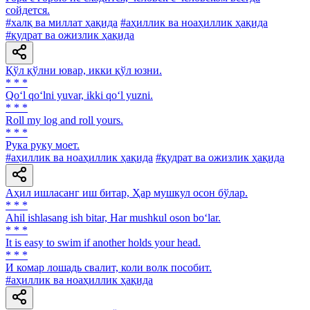
сойдется.
#халқ ва миллат ҳақида
#аҳиллик ва ноаҳиллик ҳақида
#қудрат ва ожизлик ҳақида
Қўл қўлни ювар, икки қўл юзни.
* * *
Qo‘l qo‘lni yuvar, ikki qo‘l yuzni.
* * *
Roll my log and roll yours.
* * *
Рука руку моет.
#аҳиллик ва ноаҳиллик ҳақида
#қудрат ва ожизлик ҳақида
Аҳил ишласанг иш битар, Ҳар мушкул осон бўлар.
* * *
Ahil ishlasang ish bitar, Har mushkul oson bo‘lar.
* * *
It is easy to swim if another holds your head.
* * *
И комар лошадь свалит, коли волк пособит.
#аҳиллик ва ноаҳиллик ҳақида