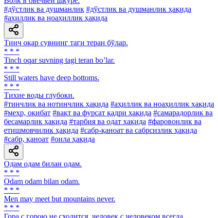
Волк в овечьей шкуре.
#дўстлик ва душманлик
#дўстлик ва душманлик ҳақида
#аҳиллик ва ноаҳиллик ҳақида
Тинч оқар сувнинг таги теран бўлар.
* * *
Tinch oqar suvning tagi teran bo’lar.
* * *
Still waters have deep bottoms.
* * *
Тихие воды глубоки.
#тинчлик ва нотинчлик ҳақида
#аҳиллик ва ноаҳиллик ҳақида
#меҳр, оқибат
#вақт ва фурсат қадри ҳақида
#самарадорлик ва
бесамарлик ҳақида
#тарбия ва одат ҳақида
#фаровонлик ва
етишмовчилик ҳақида
#сабр-қаноат ва сабрсизлик ҳақида
#сабр, қаноат
#оила ҳақида
Одам одам билан одам.
* * *
Odam odam bilan odam.
* * *
Men may meet but mountains never.
* * *
Гора с горою не сходится, человек с человеком всегда