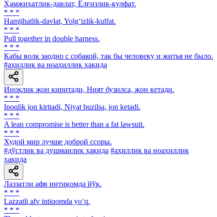
Ҳамжиҳатлик-давлат, Ёлғизлик-кулфат.
* * *
Hamjihatlik-davlat, Yolg‘izlik-kulfat.
* * *
Pull together in double harness.
* * *
Кабы волк заодно с собакой, так бы человеку и житья не было.
#аҳиллик ва ноаҳиллик ҳақида
Иноқлик жон киритади, Ният бузилса, жон кетади.
* * *
Inoqlik jon kiritadi, Niyat buzilsa, jon ketadi.
* * *
A lean compromise is better than a fat lawsuit.
* * *
Худой мир лучше доброй ссоры.
#дўстлик ва душманлик ҳақида
#аҳиллик ва ноаҳиллик
ҳақида
Лаззатли афв интиқомда йўқ.
* * *
Lazzatli afv intiqomda yo‘q.
* * *