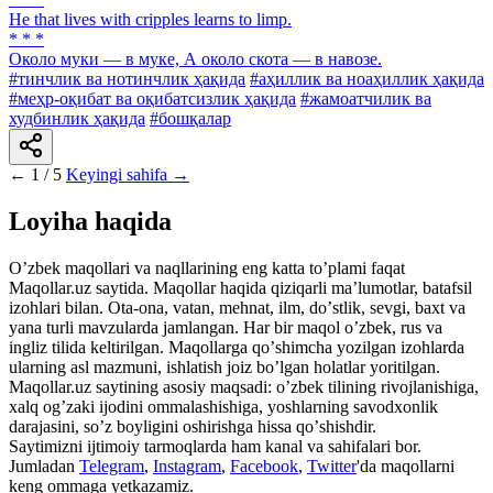
He that lives with cripples learns to limp.
* * *
Около муки — в муке, А около скота — в навозе.
#тинчлик ва нотинчлик ҳақида
#аҳиллик ва ноаҳиллик ҳақида
#меҳр-оқибат ва оқибатсизлик ҳақида
#жамоатчилик ва
худбинлик ҳақида
#бошқалар
←
1 / 5
Keyingi sahifa →
Loyiha haqida
Oʼzbek maqollari va naqllarining eng katta toʼplami faqat
Maqollar.uz saytida. Maqollar haqida qiziqarli maʼlumotlar, batafsil
izohlari bilan. Ota-ona, vatan, mehnat, ilm, doʼstlik, sevgi, baxt va
yana turli mavzularda jamlangan. Har bir maqol oʼzbek, rus va
ingliz tilida keltirilgan. Maqollarga qoʼshimcha yozilgan izohlarda
ularning asl mazmuni, ishlatish joiz boʼlgan holatlar yoritilgan.
Maqollar.uz saytining asosiy maqsadi: oʼzbek tilining rivojlanishiga,
xalq ogʼzaki ijodini ommalashishiga, yoshlarning savodxonlik
darajasini, soʼz boyligini oshirishga hissa qoʼshishdir.
Saytimizni ijtimoiy tarmoqlarda ham kanal va sahifalari bor.
Jumladan
Telegram
,
Instagram
,
Facebook
,
Twitter
'da maqollarni
keng ommaga yetkazamiz.