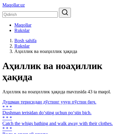
Maqollar.uz
Maqollar
Ruknlar
Bosh sahifa
Ruknlar
Аҳиллик ва ноаҳиллик ҳақида
Аҳиллик ва ноаҳиллик
ҳақида
Аҳиллик ва ноаҳиллик ҳақида mavzusida 43 ta maqol.
Душман терисидан дўстинг учун пўстин бич.
* * *
Dushman terisidan do‘sting uchun po‘stin bich.
* * *
Catch the whigs bathing and walk away with their clothes.
* * *