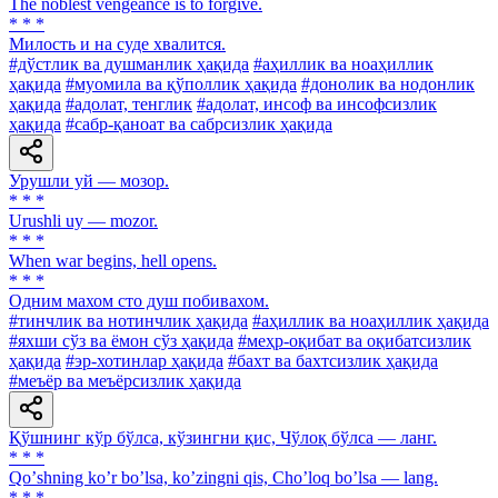
The noblest vengeance is to forgive.
* * *
Милость и на суде хвалится.
#дўстлик ва душманлик ҳақида
#аҳиллик ва ноаҳиллик
ҳақида
#муомила ва қўполлик ҳақида
#донолик ва нодонлик
ҳақида
#адолат, тенглик
#адолат, инсоф ва инсофсизлик
ҳақида
#сабр-қаноат ва сабрсизлик ҳақида
Урушли уй — мозор.
* * *
Urushli uy — mozor.
* * *
When war begins, hell opens.
* * *
Одним махом сто душ побивахом.
#тинчлик ва нотинчлик ҳақида
#аҳиллик ва ноаҳиллик ҳақида
#яхши сўз ва ёмон сўз ҳақида
#меҳр-оқибат ва оқибатсизлик
ҳақида
#эр-хотинлар ҳақида
#бахт ва бахтсизлик ҳақида
#меъёр ва меъёрсизлик ҳақида
Қўшнинг кўр бўлса, кўзингни қис, Чўлоқ бўлса — ланг.
* * *
Qoʼshning koʼr boʼlsa, koʼzingni qis, Choʼloq boʼlsa — lang.
* * *