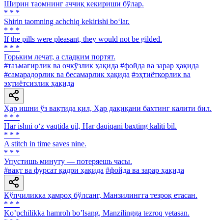
Ширин таомнинг аччиқ кекириши бўлар.
* * *
Shirin taomning achchiq kekirishi bo‘lar.
* * *
If the pills were pleasant, they would not be gilded.
* * *
Горьким лечат, а сладким портят.
#таъмагирлик ва очкўзлик ҳақида
#фойда ва зарар ҳақида
#самарадорлик ва бесамарлик ҳақида
#эҳтиёткорлик ва
эҳтиётсизлик ҳақида
Ҳар ишни ўз вақтида қил, Ҳар дақиқани бахтинг калити бил.
* * *
Har ishni o‘z vaqtida qil, Har daqiqani baxting kaliti bil.
* * *
A stitch in time saves nine.
* * *
Упустишь минуту — потеряешь часы.
#вақт ва фурсат қадри ҳақида
#фойда ва зарар ҳақида
Кўпчиликка ҳамроҳ бўлсанг, Манзилингга тезроқ етасан.
* * *
Koʼpchilikka hamroh boʼlsang, Manzilingga tezroq yetasan.