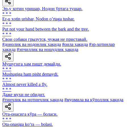
Эр-у хотин уришар, Нодон ўртага тушар.
* * *
Er-u xotin urishar, Nodon oʼrtaga tushar.
* * *
Put not your hand between the bark and the tree.
* * *
Свои собаки грызутся, чужая не приставай.
#донолик ва нодонлик ҳақида
#оила ҳақида
#эр-хотинлар
ҳақида
#эпчиллик ва ношудлик ҳақида
Мушугига ҳам пишт демайди.
* * *
Mushugiga ham pisht demaydi.
* * *
Almost never killed a fly.
* * *
Даже мухи не обидит.
#тинчлик ва нотинчлик ҳақида
#муомила ва қўполлик ҳақида
Ота-онасига кўра — боласи.
* * *
Ota-onasiga ko‘ra — bolasi.