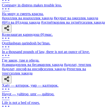
* * *
Company in distress makes trouble less.
* * *
Ha миру и смерть красна.
#аҳиллик ва ноаҳиллик ҳақида
#қудрат ва ожизлик ҳақида
#йўл ва йўлдош ҳақида
#эҳтиёткорлик ва эҳтиётсизлик ҳақида
Қозилашган қариндош бўлмас.
* * *
Qozilashgan qarindosh bo‘lmas.
* * *
In a thousand pounds of law, there is not an ounce of love.
* * *
Где закон, там и обида.
#самарадорлик ва бесамарлик ҳақида
#адолат, тенглик
#адолат, инсоф ва инсофсизлик ҳақида
#тенглик ва
тенгсизлик ҳақида
Ҳаёт — ялтироқ, умр — қалтироқ.
* * *
Hayot — yaltiroq, umr — qaltiroq.
* * *
Life is not a bed of roses.
* * *