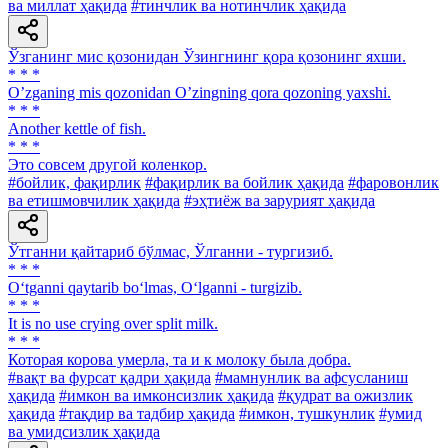
ва миллат ҳақида
#тинчлик ва нотинчлик ҳақида
Ўзганинг мис қозонидан Ўзингнинг қора қозонинг яхши.
* * *
Oʼzganing mis qozonidan Oʼzingning qora qozoning yaxshi.
* * *
Another kettle of fish.
* * *
Это совсем другой коленкор.
#бойлик, фақирлик
#фақирлик ва бойлик ҳақида
#фаровонлик
ва етишмовчилик ҳақида
#эҳтиёж ва зарурият ҳақида
Ўтганни қайтариб бўлмас, Ўлганни - тургизиб.
* * *
O‘tganni qaytarib bo‘lmas, O‘lganni - turgizib.
* * *
It is no use сrying over split milk.
* * *
Которая корова умерла, та и к молоку была добра.
#вақт ва фурсат қадри ҳақида
#мамнунлик ва афсусланиш
ҳақида
#имкон ва имконсизлик ҳақида
#қудрат ва ожизлик
ҳақида
#тақдир ва тадбир ҳақида
#имкон, тушкунлик
#умид
ва умидсизлик ҳақида