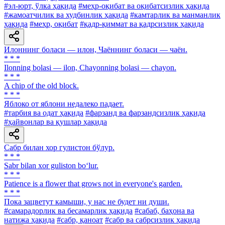
#эл-юрт, ўлка ҳақида
#меҳр-оқибат ва оқибатсизлик ҳақида
#жамоатчилик ва худбинлик ҳақида
#камтарлик ва манманлик
ҳақида
#меҳр, оқибат
#қадр-қиммат ва қадрсизлик ҳақида
Илоннинг боласи — илон, Чаённинг боласи — чаён.
* * *
Ilonning bolasi — ilon, Chayonning bolasi — chayon.
* * *
A chip of the old block.
* * *
Яблоко от яблони недалеко падает.
#тарбия ва одат ҳақида
#фарзанд ва фарзандсизлик ҳақида
#ҳайвонлар ва қушлар ҳақида
Сабр билан хор гулистон бўлур.
* * *
Sabr bilan xor guliston bo‘lur.
* * *
Patience is a flower that grows not in everyone's garden.
* * *
Пока зацветут камыши, у нас не будет ни души.
#самарадорлик ва бесамарлик ҳақида
#сабаб, баҳона ва
натижа ҳақида
#сабр, қаноат
#сабр ва сабрсизлик ҳақида