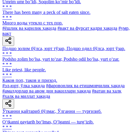
Umrim umr boʼldi, Soqolim koʼmir boʼldi.
* * *
There has been many a peck of salt eaten since.
* * *
Много воды утекло с тех пор.
#ёшлик ва қарилик ҳақида
#вақт ва фурсат қадри ҳақида
#умр,
вақт
Подшо золим бўлса, юрт тўзар, Подшо одил бўлса, юрт ўзар.
* * *
Podsho zolim bo‘lsa, yurt to‘zar, Podsho odil bo‘lsa, yurt o‘zar.
* * *
Like priest, like people.
* * *
Каков поп, таков и приход.
#эл-юрт, ўлка ҳақида
#фаровонлик ва етишмовчилик ҳақида
#амалдорлар ва авом дин вакиллари ҳақида
#ватан ва халқ
#халқ ва миллат ҳақида
Ўтканни қайтариб бўлмас, Ўлганни — турғизиб.
* * *
O‘tkanni qaytarib bo‘lmas, O‘lganni — turg‘izib.
* * *