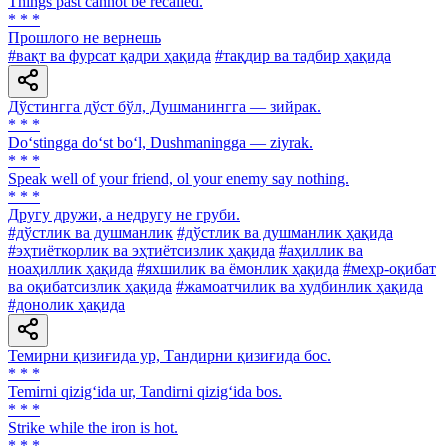
Things past cannot be recalled.
* * *
Прошлого не вернешь
#вақт ва фурсат қадри ҳақида
#тақдир ва тадбир ҳақида
Дўстингга дўст бўл, Душманингга — зийрак.
* * *
Do‘stingga do‘st bo‘l, Dushmaningga — ziyrak.
* * *
Speak well of your friend, ol your enemy say nothing.
* * *
Другу дружи, а недругу не груби.
#дўстлик ва душманлик
#дўстлик ва душманлик ҳақида
#эҳтиёткорлик ва эҳтиётсизлик ҳақида
#аҳиллик ва
ноаҳиллик ҳақида
#яхшилик ва ёмонлик ҳақида
#меҳр-оқибат
ва оқибатсизлик ҳақида
#жамоатчилик ва худбинлик ҳақида
#донолик ҳақида
Темирни қизиғида ур, Тандирни қизиғида бос.
* * *
Temirni qizig‘ida ur, Tandirni qizig‘ida bos.
* * *
Strike while the iron is hot.
* * *