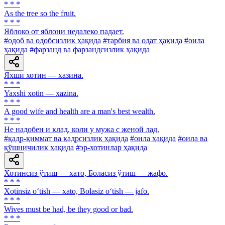
* * *
As the tree so the fruit.
* * *
Яблоко от яблони недалеко падает.
#одоб ва одобсизлик ҳақида
#тарбия ва одат ҳақида
#оила
ҳақида
#фарзанд ва фарзандсизлик ҳақида
Яхши хотин — хазина.
* * *
Yaxshi xotin — xazina.
* * *
A good wife and health are a man's best wealth.
* * *
He надобен и клад, коли у мужа с женой лад.
#қадр-қиммат ва қадрсизлик ҳақида
#оила ҳақида
#оила ва
қўшничилик ҳақида
#эр-хотинлар ҳақида
Хотинсиз ўтиш — хато, Боласиз ўтиш — жафо.
* * *
Xotinsiz o‘tish — xato, Bolasiz o‘tish — jafo.
* * *
Wives must be had, be they good or bad.
* * *