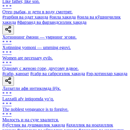
Like father, like son.
* * *
Отец рыбак, и дети в воду смотрят.
#тарбия ва одат ҳақида
#оила ҳақида
#оила ва қўшничилик
ҳақида
#фарзанд ва фарзандсизлик ҳақида
Хотиннинг ёмони — умрнинг эгови.
* * *
Xotinning yomoni — umrning egovi.
* * *
Women are necessary evils.
* * *
Одному с женою горе, другому вдвое.
#сабр, қаноат
#сабр ва сабрсизлик ҳақида
#эр-хотинлар ҳақида
Лаззатли афв интиқомда йўқ.
* * *
Lazzatli afv intiqomda yo‘q.
* * *
The noblest vengeance is to forgive.
* * *
Милость и на суде хвалится.
#дўстлик ва душманлик ҳақида
#аҳиллик ва ноаҳиллик