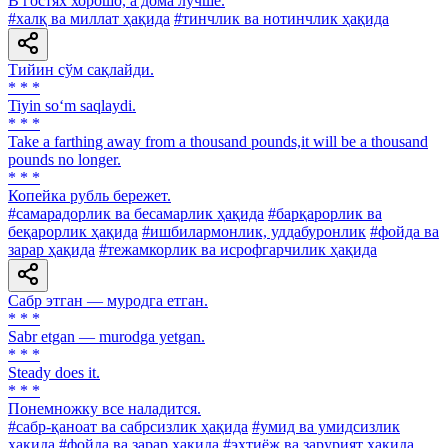
В гостях хорошо, а дома лучше.
#халқ ва миллат ҳақида
#тинчлик ва нотинчлик ҳақида
Тийин сўм сақлайди.
* * *
Tiyin so‘m saqlaydi.
* * *
Take a farthing away from a thousand pounds,it will be a thousand
pounds no longer.
* * *
Копейка рубль бережет.
#самарадорлик ва бесамарлик ҳақида
#барқарорлик ва
беқарорлик ҳақида
#ишбилармонлик, уддабуронлик
#фойда ва
зарар ҳақида
#тежамкорлик ва исрофгарчилик ҳақида
Сабр этган — муродга етган.
* * *
Sabr etgan — murodga yetgan.
* * *
Steady does it.
* * *
Понемножку все наладится.
#сабр-қаноат ва сабрсизлик ҳақида
#умид ва умидсизлик
ҳақида
#фойда ва зарар ҳақида
#эҳтиёж ва зарурият ҳақида