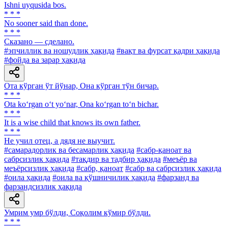
Ishni uyqusida bos.
* * *
No sooner said than done.
* * *
Сказано — сделано.
#эпчиллик ва ношудлик ҳақида
#вақт ва фурсат қадри ҳақида
#фойда ва зарар ҳақида
Ота кўрган ўт йўнар, Она кўрган тўн бичар.
* * *
Ota ko‘rgan o‘t yo‘nar, Ona ko‘rgan to‘n bichar.
* * *
It is a wise child that knows its own father.
* * *
He учил отец, а дядя не выучит.
#самарадорлик ва бесамарлик ҳақида
#сабр-қаноат ва
сабрсизлик ҳақида
#тақдир ва тадбир ҳақида
#меъёр ва
меъёрсизлик ҳақида
#сабр, қаноат
#сабр ва сабрсизлик ҳақида
#оила ҳақида
#оила ва қўшничилик ҳақида
#фарзанд ва
фарзандсизлик ҳақида
Умрим умр бўлди, Соқолим кўмир бўлди.
* * *