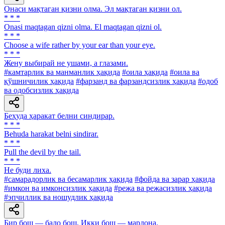
Онаси мақтаган қизни олма. Эл мақтаган қизни ол.
* * *
Onasi maqtagan qizni olma. El maqtagan qizni ol.
* * *
Choose a wife rather by your ear than your eye.
* * *
Жену выбирай не ушами, а глазами.
#камтарлик ва манманлик ҳақида
#оила ҳақида
#оила ва
қўшничилик ҳақида
#фарзанд ва фарзандсизлик ҳақида
#одоб
ва одобсизлик ҳақида
Беҳуда ҳаракат белни синдирар.
* * *
Behuda harakat belni sindirar.
* * *
Pull the devil by the tail.
* * *
He буди лиха.
#самарадорлик ва бесамарлик ҳақида
#фойда ва зарар ҳақида
#имкон ва имконсизлик ҳақида
#режа ва режасизлик ҳақида
#эпчиллик ва ношудлик ҳақида
Бир бош — бало бош, Икки бош — мардона.