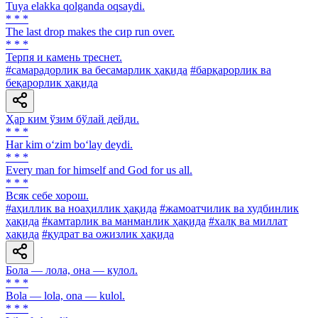
Tuya elakka qolganda oqsaydi.
* * *
The last drop makes the сир run over.
* * *
Терпя и камень треснет.
#самарадорлик ва бесамарлик ҳақида
#барқарорлик ва
беқарорлик ҳақида
Ҳар ким ўзим бўлай дейди.
* * *
Har kim o‘zim bo‘lay deydi.
* * *
Every man for himself and God for us all.
* * *
Всяк себе хорош.
#аҳиллик ва ноаҳиллик ҳақида
#жамоатчилик ва худбинлик
ҳақида
#камтарлик ва манманлик ҳақида
#халқ ва миллат
ҳақида
#қудрат ва ожизлик ҳақида
Бола — лола, она — кулол.
* * *
Bola — lola, ona — kulol.
* * *