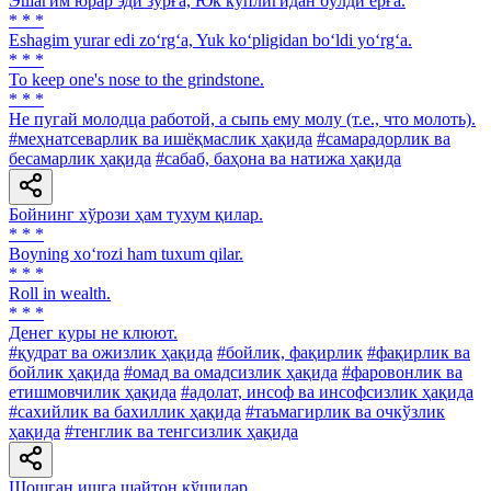
Эшагим юрар эди зўрға, Юк кўплигидан бўлди ёрға.
* * *
Eshagim yurar edi zo‘rg‘a, Yuk ko‘pligidan bo‘ldi yo‘rg‘a.
* * *
To keep one's nose to the grindstone.
* * *
He пугай молодца работой, а сыпь ему молу (т.е., что молоть).
#меҳнатсеварлик ва ишёқмаслик ҳақида
#самарадорлик ва
бесамарлик ҳақида
#сабаб, баҳона ва натижа ҳақида
Бойнинг хўрози ҳам тухум қилар.
* * *
Boyning xo‘rozi ham tuxum qilar.
* * *
Roll in wealth.
* * *
Денег куры не клюют.
#қудрат ва ожизлик ҳақида
#бойлик, фақирлик
#фақирлик ва
бойлик ҳақида
#омад ва омадсизлик ҳақида
#фаровонлик ва
етишмовчилик ҳақида
#адолат, инсоф ва инсофсизлик ҳақида
#сахийлик ва бахиллик ҳақида
#таъмагирлик ва очкўзлик
ҳақида
#тенглик ва тенгсизлик ҳақида
Шошган ишга шайтон қўшилар.