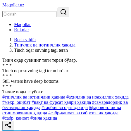
Maqollar.uz
Maqollar
Ruknlar
Bosh sahifa
Тинчлик ва нотинчлик ҳақида
Tinch oqar suvning tagi teran
Тинч оқар сувнинг таги теран бўлар.
* * *
Tinch oqar suvning tagi teran bo’lar.
* * *
Still waters have deep bottoms.
* * *
Тихие воды глубоки.
#тинчлик ва нотинчлик ҳақида
#аҳиллик ва ноаҳиллик ҳақида
#меҳр, оқибат
#вақт ва фурсат қадри ҳақида
#самарадорлик ва
бесамарлик ҳақида
#тарбия ва одат ҳақида
#фаровонлик ва
етишмовчилик ҳақида
#сабр-қаноат ва сабрсизлик ҳақида
#сабр, қаноат
#оила ҳақида