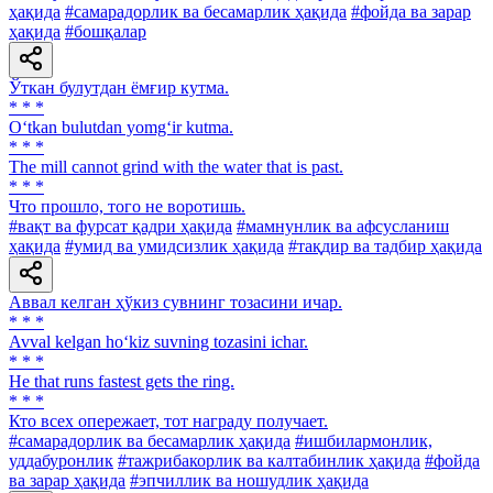
ҳақида
#самарадорлик ва бесамарлик ҳақида
#фойда ва зарар
ҳақида
#бошқалар
Ўткан булутдан ёмғир кутма.
* * *
O‘tkan bulutdan yomg‘ir kutma.
* * *
The mill cannot grind with the water that is past.
* * *
Что прошло, того не воротишь.
#вақт ва фурсат қадри ҳақида
#мамнунлик ва афсусланиш
ҳақида
#умид ва умидсизлик ҳақида
#тақдир ва тадбир ҳақида
Аввал келган ҳўкиз сувнинг тозасини ичар.
* * *
Avval kelgan ho‘kiz suvning tozasini ichar.
* * *
Не that runs fastest gets the ring.
* * *
Кто всех опережает, тот награду получает.
#самарадорлик ва бесамарлик ҳақида
#ишбилармонлик,
уддабуронлик
#тажрибакорлик ва калтабинлик ҳақида
#фойда
ва зарар ҳақида
#эпчиллик ва ношудлик ҳақида