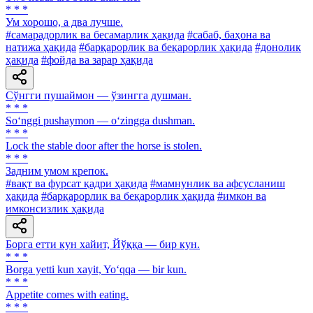
* * *
Ум хорошо, а два лучше.
#самарадорлик ва бесамарлик ҳақида
#сабаб, баҳона ва
натижа ҳақида
#барқарорлик ва беқарорлик ҳақида
#донолик
ҳақида
#фойда ва зарар ҳақида
Сўнгги пушаймон — ўзингга душман.
* * *
So‘nggi pushaymon — o‘zingga dushman.
* * *
Lock the stable door after the horse is stolen.
* * *
Задним умом крепок.
#вақт ва фурсат қадри ҳақида
#мамнунлик ва афсусланиш
ҳақида
#барқарорлик ва беқарорлик ҳақида
#имкон ва
имконсизлик ҳақида
Борга етти кун хайит, Йўққа — бир кун.
* * *
Borga yetti kun xayit, Yo‘qqa — bir kun.
* * *
Appetite comes with eating.
* * *