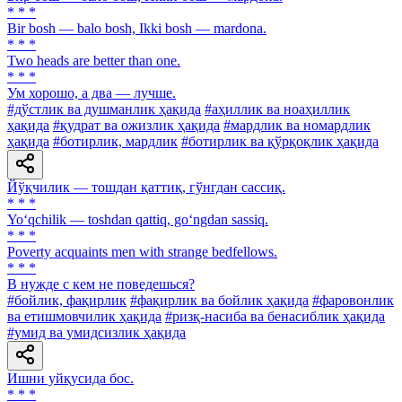
* * *
Bir bosh — balo bosh, Ikki bosh — mardona.
* * *
Two heads are better than one.
* * *
Ум хорошо, а два — лучше.
#дўстлик ва душманлик ҳақида
#аҳиллик ва ноаҳиллик
ҳақида
#қудрат ва ожизлик ҳақида
#мардлик ва номардлик
ҳақида
#ботирлик, мардлик
#ботирлик ва қўрқоқлик ҳақида
Йўқчилик — тошдан қаттиқ, гўнгдан сассиқ.
* * *
Yo‘qchilik — toshdan qattiq, go‘ngdan sassiq.
* * *
Poverty acquaints men with strange bedfellows.
* * *
В нужде с кем не поведешься?
#бойлик, фақирлик
#фақирлик ва бойлик ҳақида
#фаровонлик
ва етишмовчилик ҳақида
#ризқ-насиба ва бенасиблик ҳақида
#умид ва умидсизлик ҳақида
Ишни уйқусида бос.
* * *