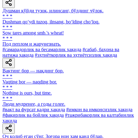
Душман қўйди тузоқ, илинсанг, бўлдинг чўлоқ.
* * *
Dushman qo‘ydi tuzoq, ilnsang, bo‘lding cho‘loq.
* * *
Sow tares among smb.'s wheat!
* * *
Под пеплом и жарунезнать.
#самарадорлик ва бесамарлик ҳақида
#сабаб, баҳона ва
натижа ҳақида
#эҳтиёткорлик ва эҳтиётсизлик ҳақида
Вақтинг бор — нақдинг бор.
* * *
Vaqting bor — naqding bor.
* * *
Nothing is ours, but time.
* * *
Люди мудренее, a годы голее.
#вақт ва фурсат қадри ҳақида
#имкон ва имконсизлик ҳақида
#фақирлик ва бойлик ҳақида
#тажрибакорлик ва калтабинлик
ҳақида
Оч қолиб еган сўнг, Зоғора нон ҳам қанд бўлар.