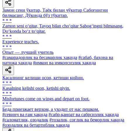
Замон сени ўқитар, Таёқ билан чўқитар Сабоғингни
билмасанг, Дўконда бўз тўқитар.
* * *
Zamon seni o‘qitar, Tayoq bilan cho‘qitar Sabog‘ingni bilmasang,
Do‘konda bo‘z to‘qitar.
* * *
Experience teaches.
* * *
Опыт — лучший учитель
#самарадорлик ва бесамарлик ҳақида
#сабаб, баҳона ва
натижа ҳақида
#имкон ва имконсизлик ҳақида
Касалнинг келиши осон, кетиши қийин.
* * *
Kasalning kelishi oson, ketishi qiyin.
* * *
Misfortunes come on wings and depart on foot.
* * *
Беда приезжает верхом, а уходит от нас пешком.
#севинч ва ғам ҳақида
#сабр-қаноат ва сабрсизлик ҳақида
#саломатлик, озодалик
#тозалик, соғлик ва беморлик ҳақида
#озодалик ва бетартиблик ҳақида