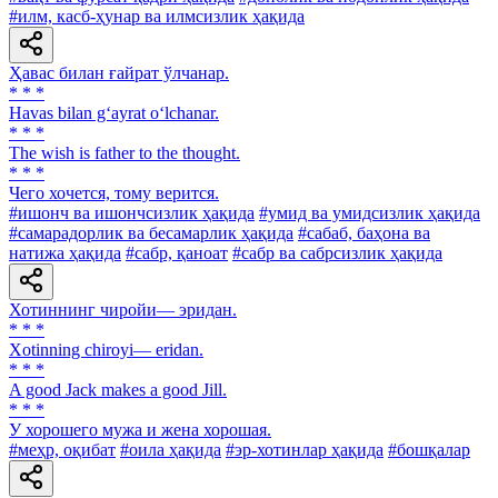
#илм, касб-ҳунар ва илмсизлик ҳақида
Ҳавас билан ғайрат ўлчанар.
* * *
Havas bilan g‘ayrat o‘lchanar.
* * *
The wish is father to the thought.
* * *
Чего хочется, тому верится.
#ишонч ва ишончсизлик ҳақида
#умид ва умидсизлик ҳақида
#самарадорлик ва бесамарлик ҳақида
#сабаб, баҳона ва
натижа ҳақида
#сабр, қаноат
#сабр ва сабрсизлик ҳақида
Хотиннинг чиройи— эридан.
* * *
Xotinning chiroyi— eridan.
* * *
A good Jack makes a good Jill.
* * *
У хорошего мужа и жена хорошая.
#меҳр, оқибат
#оила ҳақида
#эр-хотинлар ҳақида
#бошқалар