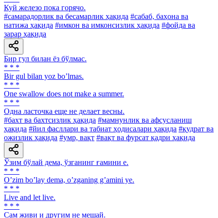
Куй железо пока горячо.
#самарадорлик ва бесамарлик ҳақида
#сабаб, баҳона ва
натижа ҳақида
#имкон ва имконсизлик ҳақида
#фойда ва
зарар ҳақида
Бир гул билан ёз бўлмас.
* * *
Bir gul bilan yoz boʼlmas.
* * *
One swallow does not make a summer.
* * *
Одна ласточка еще не делает весны.
#бахт ва бахтсизлик ҳақида
#мамнунлик ва афсусланиш
ҳақида
#йил фасллари ва табиат ҳодисалари ҳақида
#қудрат ва
ожизлик ҳақида
#умр, вақт
#вақт ва фурсат қадри ҳақида
Ўзим бўлай дема, ўзганинг ғамини е.
* * *
Oʼzim boʼlay dema, oʼzganing gʼamini ye.
* * *
Live and let live.
* * *
Сам живи и другим не мешай.