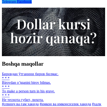
Telegram
Facebook
Boshqa maqollar
Бировдан ўтганини биров билмас.
* * *
Birovdan oʼtganini birov bilmas.
* * *
To make a person turn in his grave.
* * *
He теснота губит, лихота.
#севинч ва ғам ҳақида
#имкон ва имконсизлик ҳақида
#халқ