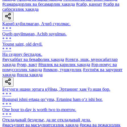
#самарадорлик ва бесамарлик ҳақида
#сабр, қаноат
#сабр ва
сабрсизлик ҳақида
Қариб қуйилмаган, Ачиб суюлмас.
* * *
Qarib quyilmagan, Achib suyulmas.
* * *
Young saint, old devil.
* * *
Ha седину беспадок.
#муҳаббат ва бевафолик ҳақида
#севги, ишқ, муносабатлар
ҳақида
#умр, вақт
#ёшлик ва қарилик ҳақида
#ор-номус ва
номуссизлик ҳақида
#имкон, тушкунлик
#эҳтиёж ва зарурият
ҳақида
#оила ҳақида
Бугунги ишни эртага қўйма, Эртанинг ҳам ўз иши бор.
* * *
Bugungi ishni ertaga qo‘yma, Ertaning ham o‘z ishi bor.
* * *
One hour to-day is worth two to-morrow.
* * *
Откладывай безделье, да не откладывай дела.
#масъулият ва масъулиятсизлик ҳақида
#режа ва режасизлик