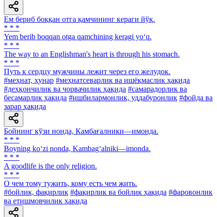
Ем бериб боққан отга қамчининг кераги йўқ.
* * *
Yem berib boqqan otga qamchining keragi yo‘q.
* * *
The way to an Englishman's heart is through his stomach.
* * *
Путь к сердцу мужчины лежит через его желудок.
#меҳнат, ҳунар
#меҳнатсеварлик ва ишёқмаслик ҳақида
#деҳқончилик ва чорвачилик ҳақида
#самарадорлик ва
бесамарлик ҳақида
#ишбилармонлик, уддабуронлик
#фойда ва
зарар ҳақида
Бойнинг кўзи нонда, Камбағалники—имонда.
* * *
Boyning ko‘zi nonda, Kambag‘alniki—imonda.
* * *
A goodlife is the only religion.
* * *
О чем тому тужить, кому есть чем жить.
#бойлик, фақирлик
#фақирлик ва бойлик ҳақида
#фаровонлик
ва етишмовчилик ҳақида