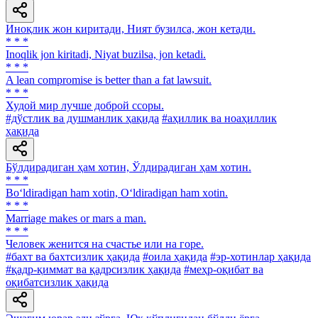
Иноқлик жон киритади, Ният бузилса, жон кетади.
* * *
Inoqlik jon kiritadi, Niyat buzilsa, jon ketadi.
* * *
A lean compromise is better than a fat lawsuit.
* * *
Худой мир лучше доброй ссоры.
#дўстлик ва душманлик ҳақида
#аҳиллик ва ноаҳиллик
ҳақида
Бўлдирадиган ҳам хотин, Ўлдирадиган ҳам хотин.
* * *
Bo‘ldiradigan ham xotin, O‘ldiradigan ham xotin.
* * *
Marriage makes or mars a man.
* * *
Человек женится на счастье или на горе.
#бахт ва бахтсизлик ҳақида
#оила ҳақида
#эр-хотинлар ҳақида
#қадр-қиммат ва қадрсизлик ҳақида
#меҳр-оқибат ва
оқибатсизлик ҳақида