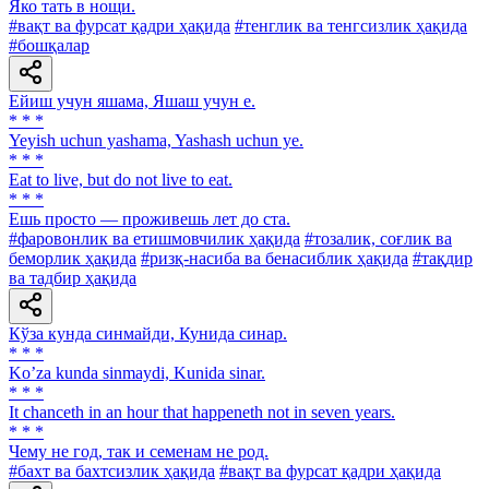
Яко тать в нощи.
#вақт ва фурсат қадри ҳақида
#тенглик ва тенгсизлик ҳақида
#бошқалар
Ейиш учун яшама, Яшаш учун е.
* * *
Yeyish uchun yashama, Yashash uchun ye.
* * *
Eat to live, but do not live to eat.
* * *
Ешь просто — проживешь лет до ста.
#фаровонлик ва етишмовчилик ҳақида
#тозалик, соғлик ва
беморлик ҳақида
#ризқ-насиба ва бенасиблик ҳақида
#тақдир
ва тадбир ҳақида
Кўза кунда синмайди, Кунида синар.
* * *
Koʼza kunda sinmaydi, Kunida sinar.
* * *
It chanceth in an hour that happeneth not in seven years.
* * *
Чему не год, так и семенам не род.
#бахт ва бахтсизлик ҳақида
#вақт ва фурсат қадри ҳақида