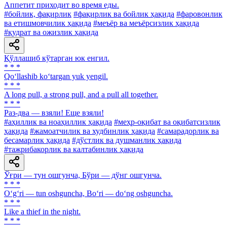
Аппетит приходит во время еды.
#бойлик, фақирлик
#фақирлик ва бойлик ҳақида
#фаровонлик
ва етишмовчилик ҳақида
#меъёр ва меъёрсизлик ҳақида
#қудрат ва ожизлик ҳақида
Қўллашиб кўтарган юк енгил.
* * *
Qo‘llashib ko‘targan yuk yengil.
* * *
A long pull, a strong pull, and a pull all together.
* * *
Раз-два — взяли! Еще взяли!
#аҳиллик ва ноаҳиллик ҳақида
#меҳр-оқибат ва оқибатсизлик
ҳақида
#жамоатчилик ва худбинлик ҳақида
#самарадорлик ва
бесамарлик ҳақида
#дўстлик ва душманлик ҳақида
#тажрибакорлик ва калтабинлик ҳақида
Ўғри — тун ошгунча, Бўри — дўнг ошгунча.
* * *
O‘g‘ri — tun oshguncha, Bo‘ri — do‘ng oshguncha.
* * *
Like a thief in the night.
* * *