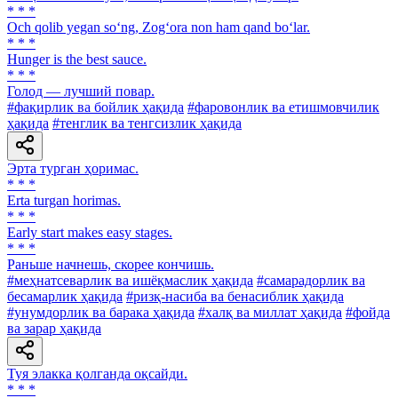
* * *
Och qolib yegan so‘ng, Zog‘ora non ham qand bo‘lar.
* * *
Hunger is the best sauce.
* * *
Голод — лучший повар.
#фақирлик ва бойлик ҳақида
#фаровонлик ва етишмовчилик
ҳақида
#тенглик ва тенгсизлик ҳақида
Эрта турган ҳоримас.
* * *
Erta turgan horimas.
* * *
Early start makes easy stages.
* * *
Раньше начнешь, скорее кончишь.
#меҳнатсеварлик ва ишёқмаслик ҳақида
#самарадорлик ва
бесамарлик ҳақида
#ризқ-насиба ва бенасиблик ҳақида
#унумдорлик ва барака ҳақида
#халқ ва миллат ҳақида
#фойда
ва зарар ҳақида
Туя элакка қолганда оқсайди.
* * *