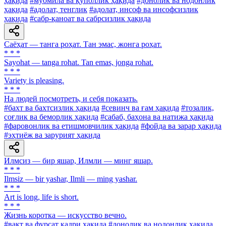
ҳақида
#муомила ва қўполлик ҳақида
#донолик ва нодонлик
ҳақида
#адолат, тенглик
#адолат, инсоф ва инсофсизлик
ҳақида
#сабр-қаноат ва сабрсизлик ҳақида
Саёҳат — танга роҳат. Тан эмас, жонга роҳат.
* * *
Sayohat — tanga rohat. Tan emas, jonga rohat.
* * *
Variety is pleasing.
* * *
Ha людей посмотреть, и себя показать.
#бахт ва бахтсизлик ҳақида
#севинч ва ғам ҳақида
#тозалик,
соғлик ва беморлик ҳақида
#сабаб, баҳона ва натижа ҳақида
#фаровонлик ва етишмовчилик ҳақида
#фойда ва зарар ҳақида
#эҳтиёж ва зарурият ҳақида
Илмсиз — бир яшар, Илмли — минг яшар.
* * *
Ilmsiz — bir yashar, Ilmli — ming yashar.
* * *
Art is long, life is short.
* * *
Жизнь коротка — искусство вечно.
#вақт ва фурсат қадри ҳақида
#донолик ва нодонлик ҳақида