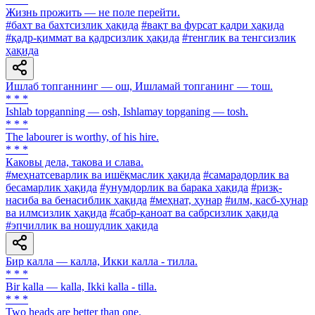
Жизнь прожить — не поле перейти.
#бахт ва бахтсизлик ҳақида
#вақт ва фурсат қадри ҳақида
#қадр-қиммат ва қадрсизлик ҳақида
#тенглик ва тенгсизлик
ҳақида
Ишлаб топганнинг — ош, Ишламай топганинг — тош.
* * *
Ishlab topganning — osh, Ishlamay topganing — tosh.
* * *
The labourer is worthy, of his hire.
* * *
Каковы дела, такова и слава.
#меҳнатсеварлик ва ишёқмаслик ҳақида
#самарадорлик ва
бесамарлик ҳақида
#унумдорлик ва барака ҳақида
#ризқ-
насиба ва бенасиблик ҳақида
#меҳнат, ҳунар
#илм, касб-ҳунар
ва илмсизлик ҳақида
#сабр-қаноат ва сабрсизлик ҳақида
#эпчиллик ва ношудлик ҳақида
Бир калла — калла, Икки калла - тилла.
* * *
Bir kalla — kalla, Ikki kalla - tilla.
* * *
Two heads are better than one.