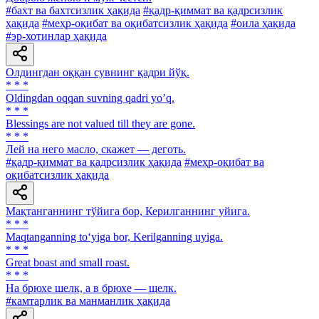
#бахт ва бахтсизлик ҳақида
#қадр-қиммат ва қадрсизлик
ҳақида
#меҳр-оқибат ва оқибатсизлик ҳақида
#оила ҳақида
#эр-хотинлар ҳақида
Олдингдан оққан сувнинг қадри йўқ.
* * *
Oldingdan oqqan suvning qadri yoʼq.
* * *
Blessings are not valued till they are gone.
* * *
Лей на него масло, скажет — деготь.
#қадр-қиммат ва қадрсизлик ҳақида
#меҳр-оқибат ва
оқибатсизлик ҳақида
Мақтанганнинг тўйига бор, Керилганнинг уйига.
* * *
Maqtanganning to‘yiga bor, Kerilganning uyiga.
* * *
Great boast and small roast.
* * *
Ha брюхе шелк, a в брюхе — щелк.
#камтарлик ва манманлик ҳақида