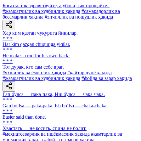
Богаты, так здравствуйте, а убоги, так прощайте..
#жамоатчилик ва худбинлик ҳақида
#самарадорлик ва
бесамарлик ҳақида
#эпчиллик ва ношудлик ҳақида
Ҳар ким қазган чуқурига йиқилар.
* * *
Har kim qazgan chuquriga yiqilar.
* * *
He makes a rod for his own back.
* * *
Тот дурак, кто сам себе враг.
#яхшилик ва ёмонлик ҳақида
#қайтар дунё ҳақида
#жамоатчилик ва худбинлик ҳақида
#фойда ва зарар ҳақида
Гап бўлса — пака-пака, Иш бўлса — чака-чака.
* * *
Gap bo‘lsa — paka-paka, Ish bo‘lsa — chaka-chaka.
* * *
Easier said than done.
* * *
Хвастать — не косить, спина не болит.
#меҳнатсеварлик ва ишёқмаслик ҳақида
#камтарлик ва
манманлик ҳақида
#фойда ва зарар ҳақида