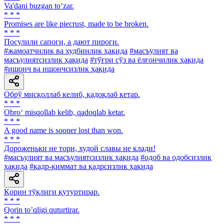
Va'dani buzgan to‘zar.
* * *
Promises are like piecrust, made to be broken.
* * *
Посулили сапоги, а дают пироги.
#жамоатчилик ва худбинлик ҳақида
#масъулият ва
масъулиятсизлик ҳақида
#тўғри сўз ва ёлғончилик ҳақида
#ишонч ва ишончсизлик ҳақида
Обрў мисқоллаб келиб, қадоқлаб кетар.
* * *
Obro‘ misqollab kelib, qadoqlab ketar.
* * *
A good name is sooner lost than won.
* * *
Дороженьки не тори, худой славы не клади!
#масъулият ва масъулиятсизлик ҳақида
#одоб ва одобсизлик
ҳақида
#қадр-қиммат ва қадрсизлик ҳақида
Қорин тўқлиги қутуртирар.
* * *
Qorin toʼqligi quturtirar.
* * *