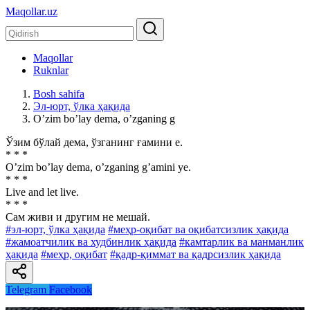
Maqollar.uz
Maqollar
Ruknlar
Bosh sahifa
Эл-юрт, ўлка ҳақида
Oʼzim boʼlay dema, oʼzganing g
Ўзим бўлай дема, ўзганинг ғамини е.
* * *
Oʼzim boʼlay dema, oʼzganing gʼamini ye.
* * *
Live and let live.
* * *
Сам живи и другим не мешай.
#эл-юрт, ўлка ҳақида
#меҳр-оқибат ва оқибатсизлик ҳақида
#жамоатчилик ва худбинлик ҳақида
#камтарлик ва манманлик
ҳақида
#меҳр, оқибат
#қадр-қиммат ва қадрсизлик ҳақида
Telegram
Facebook