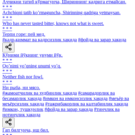
Аччиқни татиб кўрмагунча, Шириннинг қадрига етмайсан.
* * *
Аchchiqni tatib koʼrmaguncha, Shirinning qadriga yetmaysan.
* * *
Who has never tasted bitter, knows not what is sweet.
* * *
Терпи горе: пей мед.
#қадр-қиммат ва қадрсизлик ҳақида
#фойда ва зарар ҳақида
Қўними йўқнинг унуми йўқ.
* * *
Qoʼnimi yoʼqning unumi yoʼq.
* * *
Neither fish nor fowl.
* * *
Ни рыба, ни мясо.
#жамоатчилик ва худбинлик ҳақида
#самарадорлик ва
бесамарлик ҳақида
#имкон ва имконсизлик ҳақида
#меъёр ва
меъёрсизлик ҳақида
#тажрибакорлик ва калтабинлик ҳақида
#имкон, тушкунлик
#фойда ва зарар ҳақида
#тинчлик ва
нотинчлик ҳақида
Гап билгунча, иш бил.