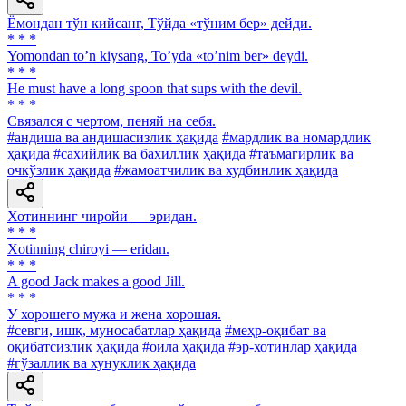
Ёмондан тўн кийсанг, Тўйда «тўним бер» дейди.
* * *
Yomondan toʼn kiysang, Toʼyda «toʼnim ber» deydi.
* * *
Не must have a long spoon that sups with the devil.
* * *
Связался с чертом, пеняй на себя.
#андиша ва андишасизлик ҳақида
#мардлик ва номардлик
ҳақида
#сахийлик ва бахиллик ҳақида
#таъмагирлик ва
очкўзлик ҳақида
#жамоатчилик ва худбинлик ҳақида
Хотиннинг чиройи — эридан.
* * *
Xotinning chiroyi — eridan.
* * *
A good Jack makes a good Jill.
* * *
У хорошего мужа и жена хорошая.
#севги, ишқ, муносабатлар ҳақида
#меҳр-оқибат ва
оқибатсизлик ҳақида
#оила ҳақида
#эр-хотинлар ҳақида
#гўзаллик ва хунуклик ҳақида