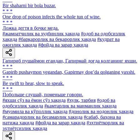
Bir shaharni bir bola buzar.
* * *
One drop of poison infects the whole tun of wine.
* * *
Ложка дегтя в бочке меда.
#жамоатчилик ва худбинлик ҳақида
#одоб ва одобсизлик
ҳақида
#барқарорлик ва беқарорлик ҳақида
#қудрат ва
ожизлик ҳақида
#фойда ва зарар ҳақида
Гапириб пушаймон егандан, Гапирмай доғда қолганинг яхши.
* * *
Gapirib pushaymon yegandan, Gapirmay dogʼda qolganing yaxshi.
* * *
Be swift to hear, slow to speak.
* * *
Побольше слушай, поменьше говори.
#яхши сўз ва ёмон сўз ҳақида
#хулқ, тарбия
#одоб ва
одобсизлик ҳақида
#камтарлик ва манманлик ҳақида
#муомила ва қўполлик ҳақида
#донолик ва нодонлик ҳақида
#самарадорлик ва бесамарлик ҳақида
#сабаб, баҳона ва
натижа ҳақида
#фойда ва зарар ҳақида
#эҳтиёткорлик ва
эҳтиётсизлик ҳақида