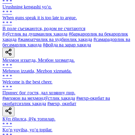
* * *
Urushning kengashi yo‘q.
* * *
When guns speak it is too late to argue.
* * *
В поле съезжаются, родом не считаются
#дўстлик ва душманлик ҳақида
#барқарорлик ва беқарорлик
ҳақида
#жамоатчилик ва худбинлик ҳақида
#самарадорлик ва
бесамарлик ҳақида
#фойда ва зарар ҳақида
Меҳмон иззатда, Мезбон хизматда.
* * *
Mehmon izzatda, Mezbon xizmatda.
* * *
Welcome is the best cheer.
* * *
Принес бог гостя, дал хозяину пир.
#меҳмон ва меҳмондўстлик ҳақида
#меҳр-оқибат ва
оқибатсизлик ҳақида
#меҳр, оқибат
Кўп ёйилса, йўқ топилар.
* * *
Ko‘p yoyilsa, yo‘q topilar.