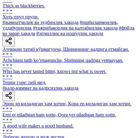
* * *
Thick as blackberries.
* * *
Хоть пруд пруди.
#жамоатчилик ва худбинлик ҳақида
#ишбилармонлик,
уддабуронлик
#тажрибакорлик ва калтабинлик ҳақида
#фойда
ва зарар ҳақида
#эпчиллик ва ношудлик ҳақида
Аччиқни татиб кўрмагунча, Шириннинг қадрига етмайсан.
* * *
Achchiqni tatib ko‘rmaguncha, Shirinning qadriga yetmaysan.
* * *
Who has never tasted bitter, knows not what is sweet.
* * *
Терпи горе: пей мед.
#қадр-қиммат ва қадрсизлик ҳақида
Эрни эр қиладиган ҳам хотин, Қора ер қиладиган ҳам хотин.
* * *
Erni er qiladigan ham xotin, Qora yer qiladigan ham xotin.
* * *
A good wife makes a good husband.
* * *
Доброю женою и муж честен.