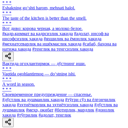
* * *
Eshakning go‘shti harom, mehnati halol.
* * *
The taste of the kitchen is better than the smell.
* * *
Вот диво: корова черная, а молоко белое.
#қадр-қиммат ва қадрсизлик ҳақида
#адолат, инсоф ва
инсофсизлик ҳақида
#яхшилик ва ёмонлик ҳақида
#меҳнатсеварлик ва ишёқмаслик ҳақида
#сабаб, баҳона ва
натижа ҳақида
#тенглик ва тенгсизлик ҳақида
Вақтида огоҳлантирмоқ — дўстнинг иши.
* * *
Vaqtida ogohlantirmoq — do‘stning ishi.
* * *
A word in season.
* * *
Своевременное предупреждение — спасенье.
#дўстлик ва душманлик ҳақида
#тўғри сўз ва ёлғончилик
ҳақида
#эҳтиёткорлик ва эҳтиётсизлик ҳақида
#дўстлик ва
душманлик
#меҳр, оқибат
#ботирлик, мардлик
#донолик
ҳақида
#тўғрилик
#адолат, тенглик