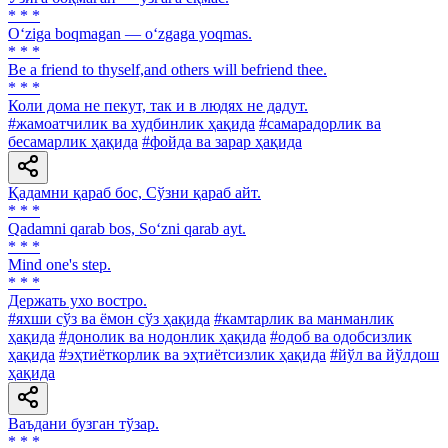
* * *
O‘ziga boqmagan — o‘zgaga yoqmas.
* * *
Be a friend to thyself,and others will befriend thee.
* * *
Коли дома не пекут, так и в людях не дадут.
#жамоатчилик ва худбинлик ҳақида
#самарадорлик ва
бесамарлик ҳақида
#фойда ва зарар ҳақида
Қадамни қараб бос, Сўзни қараб айт.
* * *
Qadamni qarab bos, So‘zni qarab ayt.
* * *
Mind one's step.
* * *
Держать ухо востро.
#яхши сўз ва ёмон сўз ҳақида
#камтарлик ва манманлик
ҳақида
#донолик ва нодонлик ҳақида
#одоб ва одобсизлик
ҳақида
#эҳтиёткорлик ва эҳтиётсизлик ҳақида
#йўл ва йўлдош
ҳақида
Ваъдани бузган тўзар.
* * *