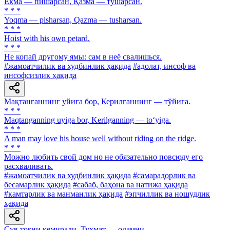
Ёқма — пишарсан, Қазма — тушарсан.
* * *
Yoqma — pisharsan, Qazma — tusharsan.
* * *
Hoist with his own petard.
* * *
He копай другому ямы: сам в неё свалишься.
#жамоатчилик ва худбинлик ҳақида
#адолат, инсоф ва
инсофсизлик ҳақида
Мақтанганнинг уйига бор, Керилганнинг — тўйига.
* * *
Maqtanganning uyiga bor, Kerilganning — to‘yiga.
* * *
A man may love his house well without riding on the ridge.
* * *
Можно любить свой дом но не обязательно повсюду его
расхваливать.
#жамоатчилик ва худбинлик ҳақида
#самарадорлик ва
бесамарлик ҳақида
#сабаб, баҳона ва натижа ҳақида
#камтарлик ва манманлик ҳақида
#эпчиллик ва ношудлик
ҳақида
Сув тоғни кемиради, Туҳмат — одамни.