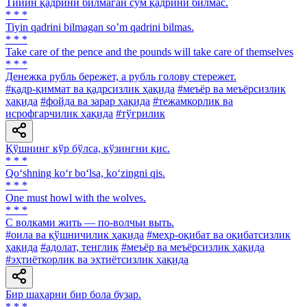
Тийин қадрини билмаган сўм қадрини билмас.
* * *
Tiyin qadrini bilmagan soʼm qadrini bilmas.
* * *
Take care of the pence and the pounds will take care of themselves
* * *
Денежка рубль бережет, а рубль голову стережет.
#қадр-қиммат ва қадрсизлик ҳақида
#меъёр ва меъёрсизлик
ҳақида
#фойда ва зарар ҳақида
#тежамкорлик ва
исрофгарчилик ҳақида
#тўғрилик
Қўшнинг кўр бўлса, кўзингни қис.
* * *
Qo‘shning ko‘r bo‘lsa, ko‘zingni qis.
* * *
One must howl with the wolves.
* * *
С волками жить — по-волчьи выть.
#оила ва қўшничилик ҳақида
#меҳр-оқибат ва оқибатсизлик
ҳақида
#адолат, тенглик
#меъёр ва меъёрсизлик ҳақида
#эҳтиёткорлик ва эҳтиётсизлик ҳақида
Бир шаҳарни бир бола бузар.
* * *