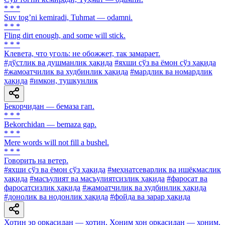
* * *
Suv togʼni kemiradi, Tuhmat — odamni.
* * *
Fling dirt enough, and some will stick.
* * *
Клевета, что уголь: не обожжет, так замарает.
#дўстлик ва душманлик ҳақида
#яхши сўз ва ёмон сўз ҳақида
#жамоатчилик ва худбинлик ҳақида
#мардлик ва номардлик
ҳақида
#имкон, тушкунлик
Бекорчидан — бемаза гап.
* * *
Bekorchidan — bemaza gap.
* * *
Mere words will not fill a bushel.
* * *
Говорить на ветер.
#яхши сўз ва ёмон сўз ҳақида
#меҳнатсеварлик ва ишёқмаслик
ҳақида
#масъулият ва масъулиятсизлик ҳақида
#фаросат ва
фаросатсизлик ҳақида
#жамоатчилик ва худбинлик ҳақида
#донолик ва нодонлик ҳақида
#фойда ва зарар ҳақида
Хотин эр орқасидан — хотин, Хоним хон орқасидан — хоним.