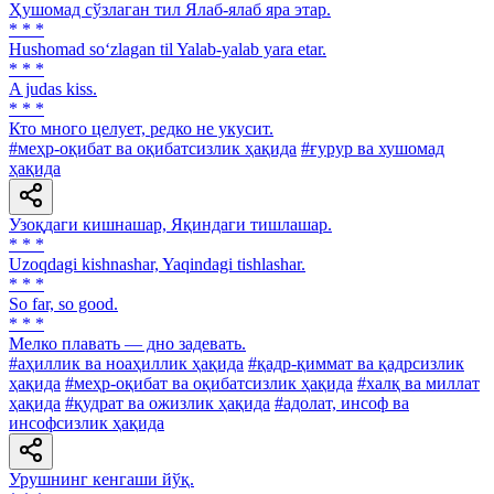
Ҳушомад сўзлаган тил Ялаб-ялаб яра этар.
* * *
Hushomad so‘zlagan til Yalab-yalab yara etar.
* * *
A judas kiss.
* * *
Кто много целует, редко не укусит.
#меҳр-оқибат ва оқибатсизлик ҳақида
#ғурур ва хушомад
ҳақида
Узоқдаги кишнашар, Яқиндаги тишлашар.
* * *
Uzoqdagi kishnashar, Yaqindagi tishlashar.
* * *
So far, so good.
* * *
Мелко плавать — дно задевать.
#аҳиллик ва ноаҳиллик ҳақида
#қадр-қиммат ва қадрсизлик
ҳақида
#меҳр-оқибат ва оқибатсизлик ҳақида
#халқ ва миллат
ҳақида
#қудрат ва ожизлик ҳақида
#адолат, инсоф ва
инсофсизлик ҳақида
Урушнинг кенгаши йўқ.