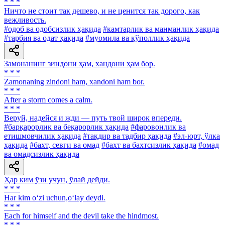
* * *
Ничто не стоит так дешево, и не ценится так дорого, как
вежливость.
#одоб ва одобсизлик ҳақида
#камтарлик ва манманлик ҳақида
#тарбия ва одат ҳақида
#муомила ва қўполлик ҳақида
Замонанинг зиндони ҳам, хандони ҳам бор.
* * *
Zamonaning zindoni ham, xandoni ham bor.
* * *
After a storm comes a calm.
* * *
Веруй, надейся и жди — путь твой широк впереди.
#барқарорлик ва беқарорлик ҳақида
#фаровонлик ва
етишмовчилик ҳақида
#тақдир ва тадбир ҳақида
#эл-юрт, ўлка
ҳақида
#бахт, севги ва омад
#бахт ва бахтсизлик ҳақида
#омад
ва омадсизлик ҳақида
Ҳар ким ўзи учун, ўлай дейди.
* * *
Har kim o‘zi uchun,o‘lay deydi.
* * *
Each for himself and the devil take the hindmost.
* * *