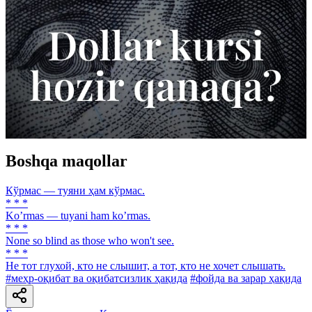
Boshqa maqollar
Кўрмас — туяни ҳам кўрмас.
* * *
Koʼrmas — tuyani ham koʼrmas.
* * *
None so blind as those who won't see.
* * *
He тот глухой, кто не слышит, а тот, кто не хочет слышать.
#меҳр-оқибат ва оқибатсизлик ҳақида
#фойда ва зарар ҳақида