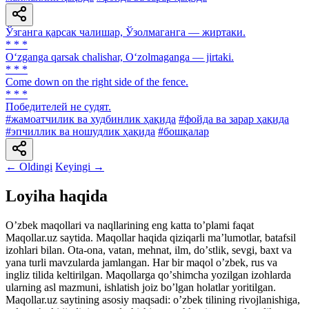
Ўзганга қарсак чалишар, Ўзолмаганга — жиртаки.
* * *
O‘zganga qarsak chalishar, O‘zolmaganga — jirtaki.
* * *
Come down on the right side of the fence.
* * *
Победителей не судят.
#жамоатчилик ва худбинлик ҳақида
#фойда ва зарар ҳақида
#эпчиллик ва ношудлик ҳақида
#бошқалар
← Oldingi
Keyingi →
Loyiha haqida
Oʼzbek maqollari va naqllarining eng katta toʼplami faqat
Maqollar.uz saytida. Maqollar haqida qiziqarli maʼlumotlar, batafsil
izohlari bilan. Ota-ona, vatan, mehnat, ilm, doʼstlik, sevgi, baxt va
yana turli mavzularda jamlangan. Har bir maqol oʼzbek, rus va
ingliz tilida keltirilgan. Maqollarga qoʼshimcha yozilgan izohlarda
ularning asl mazmuni, ishlatish joiz boʼlgan holatlar yoritilgan.
Maqollar.uz saytining asosiy maqsadi: oʼzbek tilining rivojlanishiga,