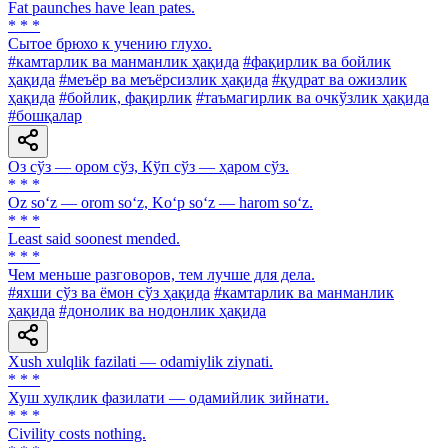
Fat paunches have lean pates.
* * *
Сытое брюхо к учению глухо.
#камтарлик ва манманлик ҳақида
#фақирлик ва бойлик
ҳақида
#меъёр ва меъёрсизлик ҳақида
#қудрат ва ожизлик
ҳақида
#бойлик, фақирлик
#таъмагирлик ва очкўзлик ҳақида
#бошқалар
Оз сўз — ором сўз, Кўп сўз — ҳаром сўз.
* * *
Oz so‘z — orom so‘z, Ko‘p so‘z — harom so‘z.
* * *
Least said soonest mended.
* * *
Чем меньше разговоров, тем лучше для дела.
#яхши сўз ва ёмон сўз ҳақида
#камтарлик ва манманлик
ҳақида
#донолик ва нодонлик ҳақида
Xush xulqlik fazilati — odamiylik ziynati.
* * *
Хуш хулқлик фазилати — одамийлик зийнати.
* * *
Civility costs nothing.