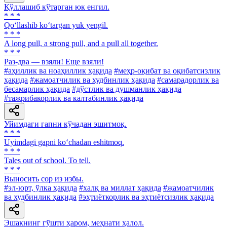
Қўллашиб кўтарган юк енгил.
* * *
Qo‘llashib ko‘targan yuk yengil.
* * *
A long pull, a strong pull, and a pull all together.
* * *
Раз-два — взяли! Еще взяли!
#аҳиллик ва ноаҳиллик ҳақида
#меҳр-оқибат ва оқибатсизлик
ҳақида
#жамоатчилик ва худбинлик ҳақида
#самарадорлик ва
бесамарлик ҳақида
#дўстлик ва душманлик ҳақида
#тажрибакорлик ва калтабинлик ҳақида
Уйимдаги гапни кўчадан эшитмоқ.
* * *
Uyimdagi gapni ko‘chadan eshitmoq.
* * *
Tales out of school. To tell.
* * *
Выносить cop из избы.
#эл-юрт, ўлка ҳақида
#халқ ва миллат ҳақида
#жамоатчилик
ва худбинлик ҳақида
#эҳтиёткорлик ва эҳтиётсизлик ҳақида
Эшакнинг гўшти ҳаром, меҳнати ҳалол.