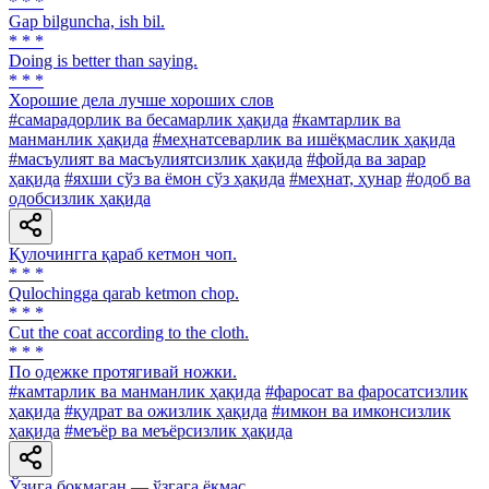
* * *
Gap bilguncha, ish bil.
* * *
Doing is better than saying.
* * *
Хорошие дела лучше хороших слов
#самарадорлик ва бесамарлик ҳақида
#камтарлик ва
манманлик ҳақида
#меҳнатсеварлик ва ишёқмаслик ҳақида
#масъулият ва масъулиятсизлик ҳақида
#фойда ва зарар
ҳақида
#яхши сўз ва ёмон сўз ҳақида
#меҳнат, ҳунар
#одоб ва
одобсизлик ҳақида
Қулочингга қараб кетмон чоп.
* * *
Qulochingga qarab ketmon chop.
* * *
Cut the coat according to the cloth.
* * *
По одежке протягивай ножки.
#камтарлик ва манманлик ҳақида
#фаросат ва фаросатсизлик
ҳақида
#қудрат ва ожизлик ҳақида
#имкон ва имконсизлик
ҳақида
#меъёр ва меъёрсизлик ҳақида
Ўзига боқмаган — ўзгага ёқмас.