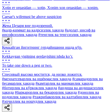
* * *
Xotin er orqasidan — xotin, Xonim xon orqasidan — xonim.
* * *
Caesar's wifemust be above suspicion
* * *
Жена Цезаря вне подозрений.
#қадр-қиммат ва қадрсизлик ҳақида
#адолат, инсоф ва
инсофсизлик ҳақида
#тенглик ва тенгсизлик ҳақида
Кеккайган йигитнинг гердайишини ишда кўр.
* * *
Kekkaygan yigitning gerdayishini ishda koʼr.
* * *
To take one down a peg or two.
* * *
Спесивый высоко мостится, да низко ложится.
#меҳнатсеварлик ва ишёқмаслик ҳақида
#самарадорлик ва
бесамарлик ҳақида
#камтарлик ва манманлик ҳақида
#ботирлик ва қўрқоқлик ҳақида
#андиша ва андишасизлик
ҳақида
#барқарорлик ва беқарорлик ҳақида
#донолик ва
нодонлик ҳақида
#тажрибакорлик ва калтабинлик ҳақида
#эпчиллик ва ношудлик ҳақида