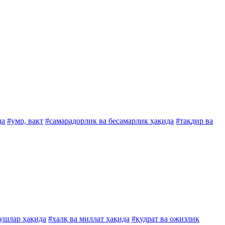
да
#умр, вақт
#самарадорлик ва бесамарлик ҳақида
#тақдир ва
қушлар ҳақида
#халқ ва миллат ҳақида
#қудрат ва ожизлик