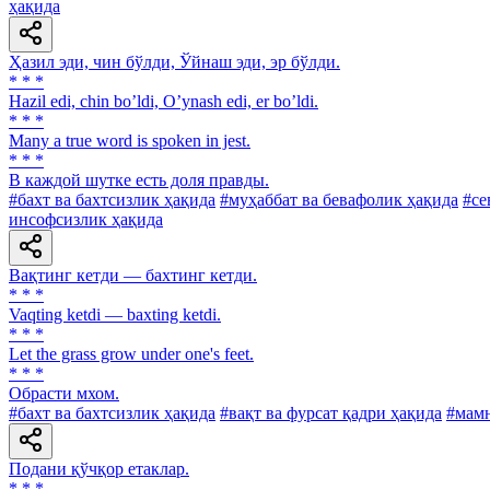
ҳақида
Ҳазил эди, чин бўлди, Ўйнаш эди, эр бўлди.
* * *
Hazil edi, chin boʼldi, Oʼynash edi, er boʼldi.
* * *
Many a true word is spoken in jest.
* * *
В каждой шутке есть доля правды.
#бахт ва бахтсизлик ҳақида
#муҳаббат ва бевафолик ҳақида
#се
инсофсизлик ҳақида
Вақтинг кетди — бахтинг кетди.
* * *
Vaqting ketdi — baxting ketdi.
* * *
Let the grass grow under one's feet.
* * *
Обрасти мхом.
#бахт ва бахтсизлик ҳақида
#вақт ва фурсат қадри ҳақида
#мамн
Подани қўчқор етаклар.
* * *