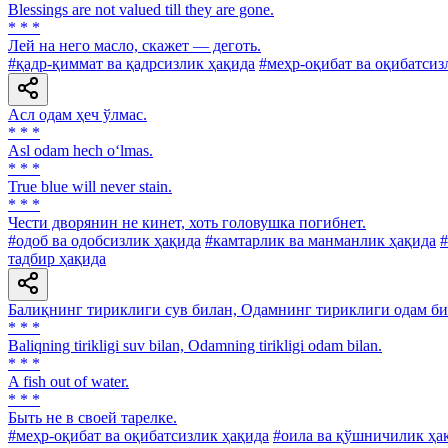
Blessings are not valued till they are gone.
* * *
Лей на него масло, скажет — деготь.
#қадр-қиммат ва қадрсизлик ҳақида
#меҳр-оқибат ва оқибатсиз
Асл одам ҳеч ўлмас.
* * *
Asl odam hech o‘lmas.
* * *
True blue will never stain.
* * *
Чести дворянин не кинет, хоть головушка погибнет.
#одоб ва одобсизлик ҳақида
#камтарлик ва манманлик ҳақида
#
тадбир ҳақида
Балиқнинг тириклиги сув билан, Одамнинг тириклиги одам би
* * *
Baliqning tirikligi suv bilan, Odamning tirikligi odam bilan.
* * *
A fish out of water.
* * *
Быть не в своей тарелке.
#меҳр-оқибат ва оқибатсизлик ҳақида
#оила ва қўшничилик ҳа