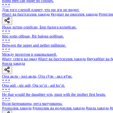
Blind men can judge no colours.
* * *
Для того слепой плачет, что ни зги не видит.
#бахт ва бахтсизлик ҳақида
#қудрат ва ожизлик ҳақида
#тенгли
Икки хотин олибсан, Бир балога қолибсан.
* * *
Ikki xotin olibsan, Bir baloga qolibsan.
* * *
Between the upper and nether millstone.
* * *
Между молотом и наковальней.
#бахт, севги ва омад
#бахт ва бахтсизлик ҳақида
#муҳаббат ва 
#оила ҳақида
Она ақли - қиз ақли, Ота сўзи - ақл кўзи.
* * *
Ona aqli - qiz aqli, Ota soʼzi - aql koʼzi.
* * *
Не that would the daughter win, must with the mother first begin.
* * *
Воля батюшкина, нега матушкина.
#донолик ҳақида
#донолик ва нодонлик ҳақида
#оила ҳақида
#