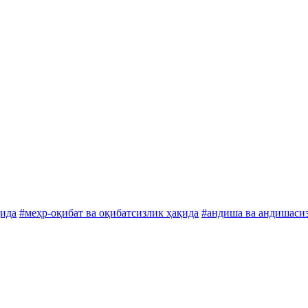
қида
#меҳр-оқибат ва оқибатсизлик ҳақида
#андиша ва андишаси