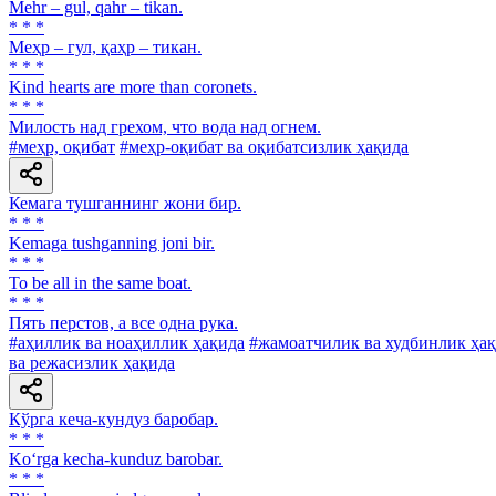
Mehr – gul, qahr – tikan.
* * *
Меҳр – гул, қаҳр – тикан.
* * *
Kind hearts are more than coronets.
* * *
Милость над грехом, что вода над огнем.
#меҳр, оқибат
#меҳр-оқибат ва оқибатсизлик ҳақида
Кемага тушганнинг жони бир.
* * *
Kemaga tushganning joni bir.
* * *
To be all in the same boat.
* * *
Пять перстов, а все одна рука.
#аҳиллик ва ноаҳиллик ҳақида
#жамоатчилик ва худбинлик ҳа
ва режасизлик ҳақида
Кўрга кеча-кундуз баробар.
* * *
Ko‘rga kecha-kunduz barobar.
* * *