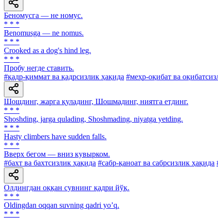
Беномусга — не номус.
* * *
Benomusga — ne nomus.
* * *
Crooked as a dog's hind leg.
* * *
Пробу негде ставить.
#қадр-қиммат ва қадрсизлик ҳақида
#меҳр-оқибат ва оқибатсиз
Шошдинг, жарга қуладинг, Шошмадинг, ниятга етдинг.
* * *
Shoshding, jarga qulading, Shoshmading, niyatga yetding.
* * *
Hasty climbers have sudden falls.
* * *
Вверх бегом — вниз кувырком.
#бахт ва бахтсизлик ҳақида
#сабр-қаноат ва сабрсизлик ҳақида
Олдингдан оққан сувнинг қадри йўқ.
* * *
Oldingdan oqqan suvning qadri yoʼq.
* * *