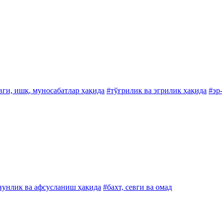
вги, ишқ, муносабатлар ҳақида
#тўғрилик ва эгрилик ҳақида
#эр
унлик ва афсусланиш ҳақида
#бахт, севги ва омад