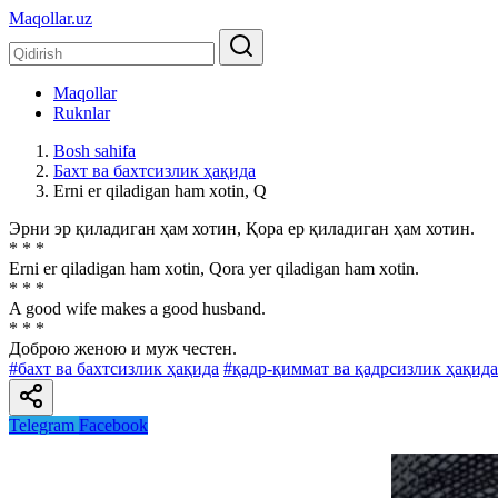
Maqollar.uz
Maqollar
Ruknlar
Bosh sahifa
Бахт ва бахтсизлик ҳақида
Erni er qiladigan ham xotin, Q
Эрни эр қиладиган ҳам хотин, Қора ер қиладиган ҳам хотин.
* * *
Erni er qiladigan ham xotin, Qora yer qiladigan ham xotin.
* * *
A good wife makes a good husband.
* * *
Доброю женою и муж честен.
#бахт ва бахтсизлик ҳақида
#қадр-қиммат ва қадрсизлик ҳақида
Telegram
Facebook