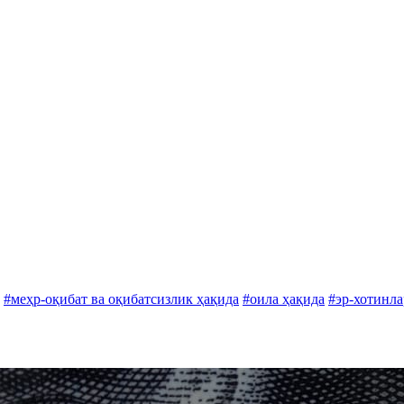
#меҳр-оқибат ва оқибатсизлик ҳақида
#оила ҳақида
#эр-хотинла