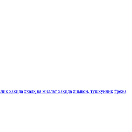
злик ҳақида
#халқ ва миллат ҳақида
#имкон, тушкунлик
#режа