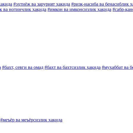
ҳақида
#эҳтиёж ва зарурият ҳақида
#ризқ-насиба ва бенасиблик ҳ
к ва нотинчлик ҳақида
#имкон ва имконсизлик ҳақида
#сабр-қан
а
#бахт, севги ва омад
#бахт ва бахтсизлик ҳақида
#муҳаббат ва 
#меъёр ва меъёрсизлик ҳақида