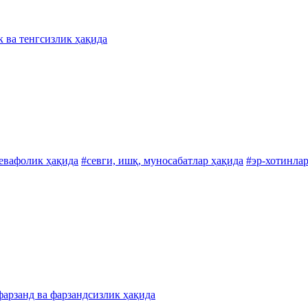
к ва тенгсизлик ҳақида
бевафолик ҳақида
#севги, ишқ, муносабатлар ҳақида
#эр-хотинлар
фарзанд ва фарзандсизлик ҳақида