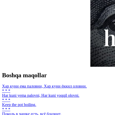
Boshqa maqollar
Ҳар куни ема паловни, Ҳар куни ёққил оловни.
* * *
Har kuni yema palovni, Har kuni yoqqil olovni.
* * *
Keep the pot boiling.
* * *
Поколь в чашке есть, всё блазнит.