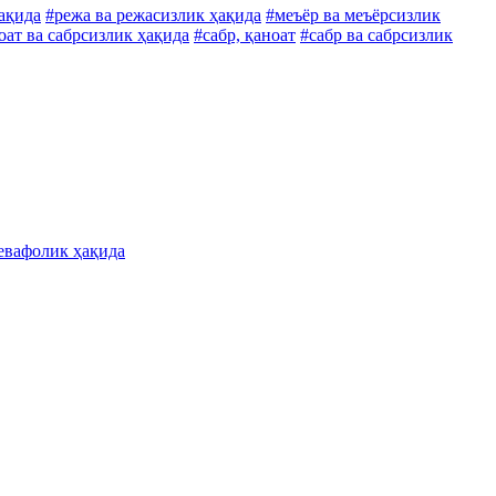
ақида
#режа ва режасизлик ҳақида
#меъёр ва меъёрсизлик
оат ва сабрсизлик ҳақида
#сабр, қаноат
#сабр ва сабрсизлик
бевафолик ҳақида