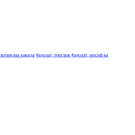
-хотинлар ҳақида
#адолат, тенглик
#адолат, инсоф ва