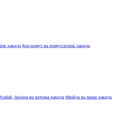
лик ҳақида
#ор-номус ва номуссизлик ҳақида
#сабаб, баҳона ва натижа ҳақида
#фойда ва зарар ҳақида