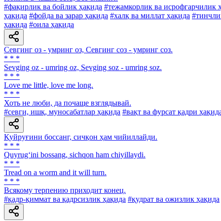
#фақирлик ва бойлик ҳақида
#тежамкорлик ва исрофгарчилик 
ҳақида
#фойда ва зарар ҳақида
#халқ ва миллат ҳақида
#тинчли
ҳақида
#оила ҳақида
Севгинг оз - умринг оз, Севгинг соз - умринг соз.
* * *
Sevging oz - umring oz, Sevging soz - umring soz.
* * *
Love me little, love me long.
* * *
Хоть не люби, да почаще взглядывай.
#севги, ишқ, муносабатлар ҳақида
#вақт ва фурсат қадри ҳақид
Қуйруғини боссанг, сичқон ҳам чийиллайди.
* * *
Quyrug‘ini bossang, sichqon ham chiyillaydi.
* * *
Tread on a worm and it will turn.
* * *
Всякому терпению приходит конец.
#қадр-қиммат ва қадрсизлик ҳақида
#қудрат ва ожизлик ҳақида