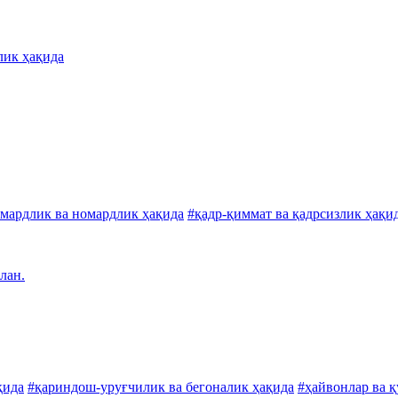
лик ҳақида
мардлик ва номардлик ҳақида
#қадр-қиммат ва қадрсизлик ҳақи
лан.
қида
#қариндош-уруғчилик ва бегоналик ҳақида
#ҳайвонлар ва 