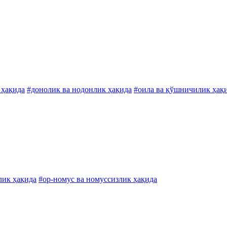
 ҳақида
#донолик ва нодонлик ҳақида
#оила ва қўшничилик ҳақ
лик ҳақида
#ор-номус ва номуссизлик ҳақида