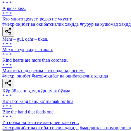
* * *
A judas kiss.
* * *
Кто много целует, редко не укусит.
#меҳр-оқибат ва оқибатсизлик ҳақида
#ғурур ва хушомад ҳақид
Mehr – gul, qahr – tikan.
* * *
Меҳр – гул, қаҳр – тикан.
* * *
Kind hearts are more than coronets.
* * *
Милость над грехом, что вода над огнем.
#меҳр, оқибат
#меҳр-оқибат ва оқибатсизлик ҳақида
Кўр бўлсанг ҳам, кўрнамак бўлма
* * *
Ko‘r bo’lsang ham, ko‘rnamak bo‘lma
* * *
Bite the hand that feeds one.
* * *
И собака на того не лает, чей хлеб ест.
#меҳр-оқибат ва оқибатсизлик ҳақида
#мардлик ва номардлик 