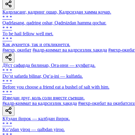
Қадрласанг, қадринг ошар, Қадрсиздан ҳамма қочар.
* * *
Qadrlasang, qadring oshar, Qadrsizdan hamma qochar.
* * *
To be hail fellow well met.
* * *
Как аукнется, так и откликнется.
#меҳр, оқибат
#қадр-қиммат ва қадрсизлик ҳақида
#меҳр-оқиба
Дўст сафарда билинар, Оға-ини — кулфатда.
* * *
Do‘st safarda bilinar, Og‘a-ini — kulfatda.
* * *
Before you choose a friend eat a bushel of salt with him.
* * *
Изведан друг, коль соли вместе съевши.
#қадр-қиммат ва қадрсизлик ҳақида
#меҳр-оқибат ва оқибатсиз
Кўздан йироқ — қалбдан йироқ.
* * *
Ko‘zdan yiroq — qalbdan yiroq.
* * *