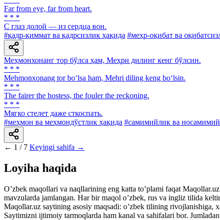
Far from eye, far from heart.
* * *
С глаз долой — из сердца вон.
#қадр-қиммат ва қадрсизлик ҳақида
#меҳр-оқибат ва оқибатсиз
Меҳмонхонанг тор бўлса ҳам, Меҳри дилинг кенг бўлсин.
* * *
Mehmonxonang tor bo‘lsa ham, Mehri diling keng bo‘lsin.
* * *
The fairer the hostess, the fouler the reckoning.
* * *
Мягко стелет даже сткоспать.
#меҳмон ва меҳмондўстлик ҳақида
#самимийлик ва носамимий
←
1 / 7
Keyingi sahifa →
Loyiha haqida
Oʼzbek maqollari va naqllarining eng katta toʼplami faqat Maqollar.uz s
mavzularda jamlangan. Har bir maqol oʼzbek, rus va ingliz tilida kelti
Maqollar.uz saytining asosiy maqsadi: oʼzbek tilining rivojlanishiga, 
Saytimizni ijtimoiy tarmoqlarda ham kanal va sahifalari bor. Jumlada