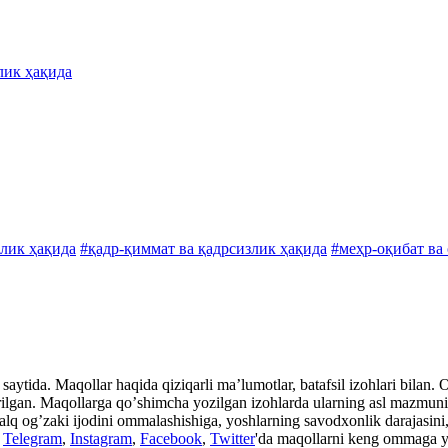
лик ҳақида
лик ҳақида
#қадр-қиммат ва қадрсизлик ҳақида
#меҳр-оқибат ва
aytida. Maqollar haqida qiziqarli maʼlumotlar, batafsil izohlari bilan. Ot
rilgan. Maqollarga qoʼshimcha yozilgan izohlarda ularning asl mazmuni, i
xalq ogʼzaki ijodini ommalashishiga, yoshlarning savodxonlik darajasini, 
n
Telegram
,
Instagram
,
Facebook
,
Twitter
'da maqollarni keng ommaga y