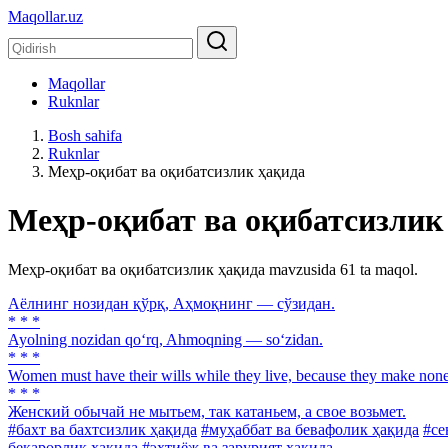
Maqollar.uz
Maqollar
Ruknlar
Bosh sahifa
Ruknlar
Меҳр-оқибат ва оқибатсизлик ҳақида
Меҳр-оқибат ва оқибатсизлик
Меҳр-оқибат ва оқибатсизлик ҳақида mavzusida 61 ta maqol.
Аёлнинг нозидан қўрқ, Аҳмоқнинг — сўзидан.
* * *
Ayolning nozidan qo‘rq, Ahmoqning — so‘zidan.
* * *
Women must have their wills while they live, because they make non
* * *
Женский обычай не мытьем, так катаньем, а свое возьмет.
#бахт ва бахтсизлик ҳақида
#муҳаббат ва бевафолик ҳақида
#се
беқарорлик ҳақида
#эҳтиёж ва зарурият ҳақида