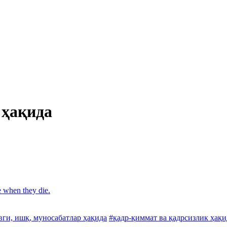
 ҳақида
e when they die.
вги, ишқ, муносабатлар ҳақида
#қадр-қиммат ва қадрсизлик ҳақи