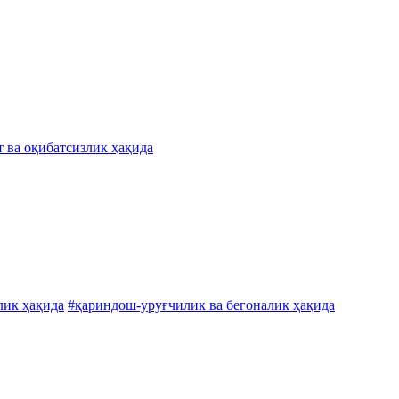
т ва оқибатсизлик ҳақида
лик ҳақида
#қариндош-уруғчилик ва бегоналик ҳақида