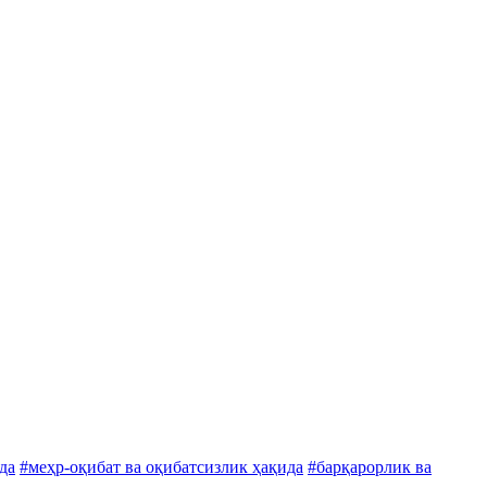
да
#меҳр-оқибат ва оқибатсизлик ҳақида
#барқарорлик ва