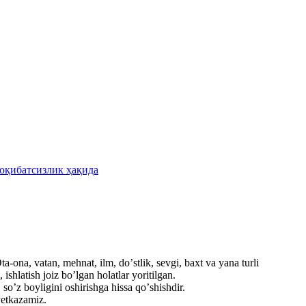
 оқибатсизлик ҳақида
a-ona, vatan, mehnat, ilm, doʼstlik, sevgi, baxt va yana turli
shlatish joiz boʼlgan holatlar yoritilgan.
soʼz boyligini oshirishga hissa qoʼshishdir.
etkazamiz.