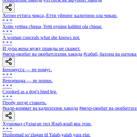
Хотин еттига чиқса, Етти уйнинг калитини ола чиқар.
* * *
Xotin yettiga chiqsa, Yetti uyning kalitini ola chiqar.
* * *
A woman conceals what she knows not.
* * *
И дура жена мужу правды не скажет.
#меҳр-оқибат ва оқибатсизлик ҳақида
#сабаб, баҳона ва натижа
Беномусга — не номус.
* * *
Benomusga — ne nomus.
* * *
Crooked as a dog's hind leg.
* * *
Пробу негде ставить.
#қадр-қиммат ва қадрсизлик ҳақида
#меҳр-оқибат ва оқибатсиз
Ҳушомад сўзлаган тил Ялаб-ялаб яра этар.
* * *
Hushomad so‘zlagan til Yalab-yalab yara etar.