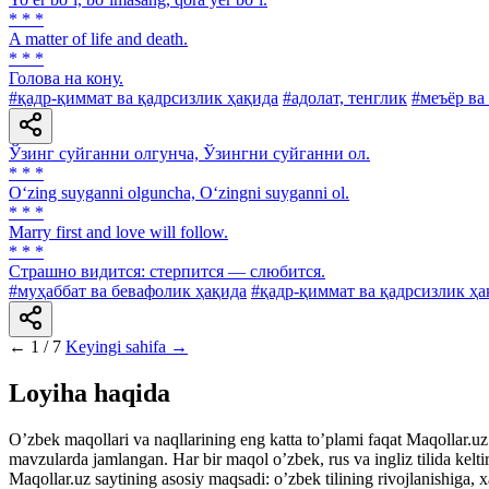
* * *
A matter of life and death.
* * *
Голова на кону.
#қадр-қиммат ва қадрсизлик ҳақида
#адолат, тенглик
#меъёр ва
Ўзинг суйганни олгунча, Ўзингни суйганни ол.
* * *
O‘zing suyganni olguncha, O‘zingni suyganni ol.
* * *
Marry first and love will follow.
* * *
Страшно видится: стерпится — слюбится.
#муҳаббат ва бевафолик ҳақида
#қадр-қиммат ва қадрсизлик ҳа
←
1 / 7
Keyingi sahifa →
Loyiha haqida
Oʼzbek maqollari va naqllarining eng katta toʼplami faqat Maqollar.uz s
mavzularda jamlangan. Har bir maqol oʼzbek, rus va ingliz tilida kelti
Maqollar.uz saytining asosiy maqsadi: oʼzbek tilining rivojlanishiga, 