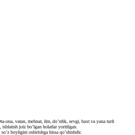
a-ona, vatan, mehnat, ilm, doʼstlik, sevgi, baxt va yana turli
shlatish joiz boʼlgan holatlar yoritilgan.
soʼz boyligini oshirishga hissa qoʼshishdir.