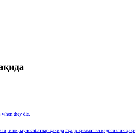
ақида
e when they die.
вги, ишқ, муносабатлар ҳақида
#қадр-қиммат ва қадрсизлик ҳақи