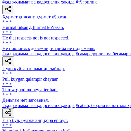
#қадр-қиммат ва қадрсизлик ҳақида
#тўғрилик
Ҳурмат қилсанг, ҳурмат кўрасан.
* * *
Hurmat qilsang, hurmat ko‘rasan.
* * *
He that respects not is not respected.
* * *
He поклонясь до земли, и гриба не подымешь.
#қадр-қиммат ва қадрсизлик ҳақида
#самарадорлик ва бесамарл
Пули куйган қалампир чайнар.
* * *
Puli kuygan qalampir chaynar.
* * *
Throw good money after bad.
* * *
Деньгам нет заговенья.
#қадр-қиммат ва қадрсизлик ҳақида
#сабаб, баҳона ва натижа ҳ
Ё эр бўл, бўлмасанг, қора ер бўл.
* * *
Yo er bo‘l, bo‘lmasang, qora yer bo‘l.