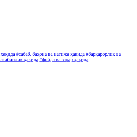
 ҳақида
#сабаб, баҳона ва натижа ҳақида
#барқарорлик ва
алтабинлик ҳақида
#фойда ва зарар ҳақида