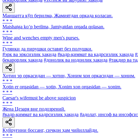
Маишатга кўп берилма, Жамиятдан орқада қоласан.
* * *
Maishatga ko‘p berilma, Jamiyatdan orqada qolasan.
* * *
Wine and wenches empty men's purses.
* * *
Гулянки да пирушки оставят без полушки.
#эрк ва эрксизлик ҳақида
#қадр-қиммат ва қадрсизлик ҳақида
#
беқарорлик ҳақида
#донолик ва нодонлик ҳақида
#тақдир ва т
Хотин эр орқасидан — хотин, Хоним хон орқасидан — хоним.
* * *
Xotin er orqasidan — xotin, Xonim xon orqasidan — xonim.
* * *
Caesar's wifemust be above suspicion
* * *
Жена Цезаря вне подозрений.
#қадр-қиммат ва қадрсизлик ҳақида
#адолат, инсоф ва инсофси
Қуйруғини боссанг, сичқон ҳам чийиллайди.
* * *