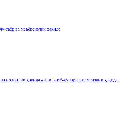
#меъёр ва меъёрсизлик ҳақида
 ва нодонлик ҳақида
#илм, касб-ҳунар ва илмсизлик ҳақида