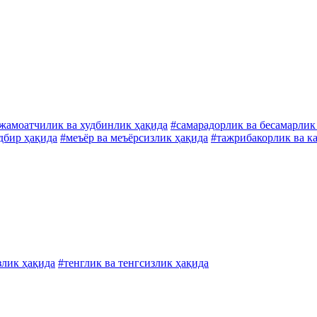
жамоатчилик ва худбинлик ҳақида
#самарадорлик ва бесамарлик
адбир ҳақида
#меъёр ва меъёрсизлик ҳақида
#тажрибакорлик ва к
злик ҳақида
#тенглик ва тенгсизлик ҳақида