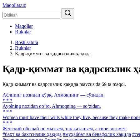
Maqollar.uz
Maqollar
Ruknlar
Bosh sahifa
Ruknlar
Қадр-қиммат ва қадрсизлик ҳақида
Қадр-қиммат ва қадрсизлик ҳ
Қадр-қиммат ва қадрсизлик ҳақида mavzusida 69 ta maqol.
Аёлнинг нозидан қўрқ, Аҳмоқнинг — сўзидан.
* * *
Ayolning nozidan qo‘rq, Ahmoqning — so‘zidan.
* * *
Women must have their wills while they live, because they make non
* * *
Женский обычай не мытьем, так катаньем, а свое возьмет.
#бахт ва бахтсизлик ҳақида
#муҳаббат ва бевафолик ҳақида
#се
беқарорлик ҳақида
#эҳтиёж ва зарурият ҳақида