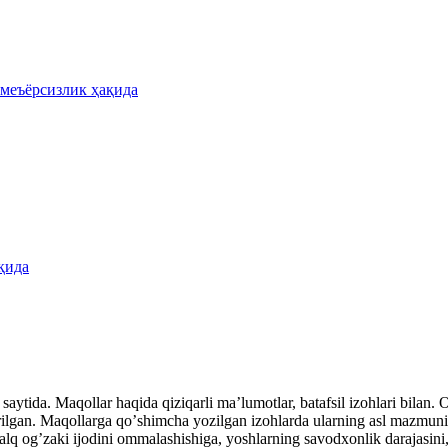
 меъёрсизлик ҳақида
қида
aytida. Maqollar haqida qiziqarli maʼlumotlar, batafsil izohlari bilan. Ot
rilgan. Maqollarga qoʼshimcha yozilgan izohlarda ularning asl mazmuni, i
xalq ogʼzaki ijodini ommalashishiga, yoshlarning savodxonlik darajasini, 