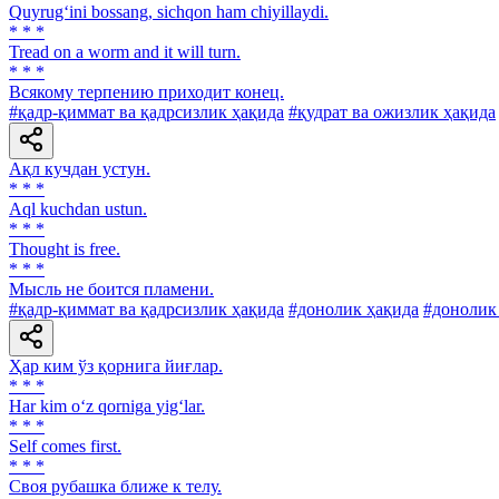
Quyrug‘ini bossang, sichqon ham chiyillaydi.
* * *
Tread on a worm and it will turn.
* * *
Всякому терпению приходит конец.
#қадр-қиммат ва қадрсизлик ҳақида
#қудрат ва ожизлик ҳақида
Ақл кучдан устун.
* * *
Aql kuchdan ustun.
* * *
Thought is free.
* * *
Мысль не боится пламени.
#қадр-қиммат ва қадрсизлик ҳақида
#донолик ҳақида
#донолик
Ҳар ким ўз қорнига йиғлар.
* * *
Har kim o‘z qorniga yig‘lar.
* * *
Self comes first.
* * *
Своя рубашка ближе к телу.