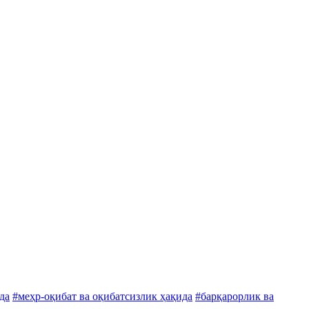
да
#меҳр-оқибат ва оқибатсизлик ҳақида
#барқарорлик ва