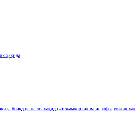
ик ҳақида
ақида
#нақд ва насия ҳақида
#тежамкорлик ва исрофгарчилик ҳа