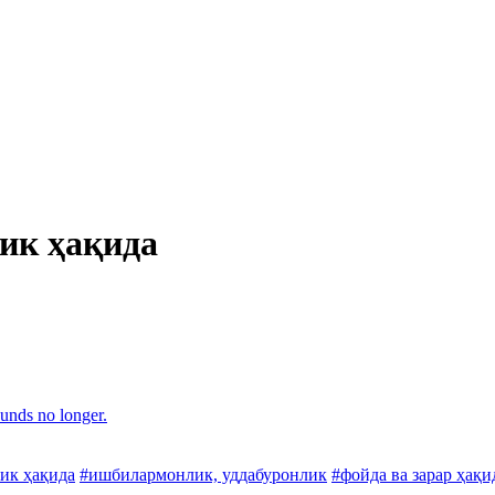
ик ҳақида
unds no longer.
лик ҳақида
#ишбилармонлик, уддабуронлик
#фойда ва зарар ҳақи