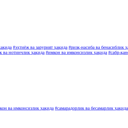
ҳақида
#эҳтиёж ва зарурият ҳақида
#ризқ-насиба ва бенасиблик ҳ
к ва нотинчлик ҳақида
#имкон ва имконсизлик ҳақида
#сабр-қан
кон ва имконсизлик ҳақида
#самарадорлик ва бесамарлик ҳақида