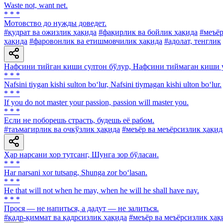
Waste not, want net.
* * *
Мотовство до нужды доведет.
#қудрат ва ожизлик ҳақида
#фақирлик ва бойлик ҳақида
#меъёр
ҳақида
#фаровонлик ва етишмовчилик ҳақида
#адолат, тенглик
Нафсини тийган киши султон бўлур, Нафсини тиймаган киши у
* * *
Nafsini tiygan kishi sulton bo‘lur, Nafsini tiymagan kishi ulton bo‘lur.
* * *
If you do not master your passion, passion will master you.
* * *
Если не поборешь страсть, будешь её рабом.
#таъмагирлик ва очкўзлик ҳақида
#меъёр ва меъёрсизлик ҳақид
Ҳар нарсани хор тутсанг, Шунга зор бўласан.
* * *
Har narsani xor tutsang, Shunga zor bo‘lasan.
* * *
Не that will not when he may, when he will he shall have nay.
* * *
Прося — не напиться, а дадут — не залиться.
#қадр-қиммат ва қадрсизлик ҳақида
#меъёр ва меъёрсизлик ҳақ