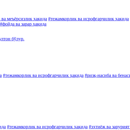
 ва меъёрсизлик ҳақида
#тежамкорлик ва исрофгарчилик ҳақида
#фойда ва зарар ҳақида
лтон бўлур.
а
#тежамкорлик ва исрофгарчилик ҳақида
#ризқ-насиба ва бенас
ида
#тежамкорлик ва исрофгарчилик ҳақида
#эҳтиёж ва зарурият