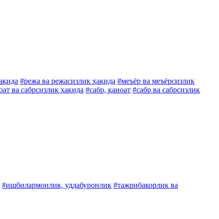
ақида
#режа ва режасизлик ҳақида
#меъёр ва меъёрсизлик
оат ва сабрсизлик ҳақида
#сабр, қаноат
#сабр ва сабрсизлик
#ишбилармонлик, уддабуронлик
#тажрибакорлик ва