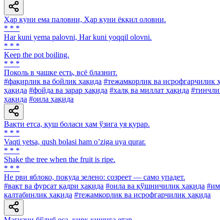
Ҳар куни ема паловни, Ҳар куни ёққил оловни.
* * *
Har kuni yema palovni, Har kuni yoqqil olovni.
* * *
Keep the pot boiling.
* * *
Поколь в чашке есть, всё блазнит.
#фақирлик ва бойлик ҳақида
#тежамкорлик ва исрофгарчилик 
ҳақида
#фойда ва зарар ҳақида
#халқ ва миллат ҳақида
#тинчли
ҳақида
#оила ҳақида
Вақти етса, қуш боласи ҳам ўзига уя қурар.
* * *
Vaqti yetsa, qush bolasi ham oʼziga uya qurar.
* * *
Shake the tree when the fruit is ripe.
* * *
He рви яблоко, покуда зелено: созреет — само упадет.
#вақт ва фурсат қадри ҳақида
#оила ва қўшничилик ҳақида
#им
калтабинлик ҳақида
#тежамкорлик ва исрофгарчилик ҳақида
Магизни бўлиб еса, қирқ кишига етар.