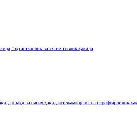
ақида
#эҳтиёткорлик ва эҳтиётсизлик ҳақида
ақида
#нақд ва насия ҳақида
#тежамкорлик ва исрофгарчилик ҳа