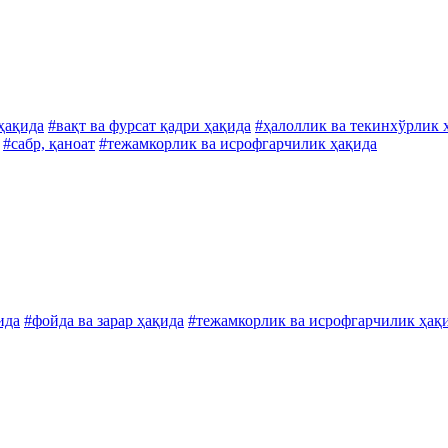
ҳақида
#вақт ва фурсат қадри ҳақида
#ҳалоллик ва текинхўрлик 
#сабр, қаноат
#тежамкорлик ва исрофгарчилик ҳақида
ида
#фойда ва зарар ҳақида
#тежамкорлик ва исрофгарчилик ҳақ