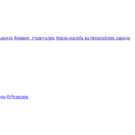
ҳақида
#имкон, тушкунлик
#ризқ-насиба ва бенасиблик ҳақида
ида
#тўғрилик