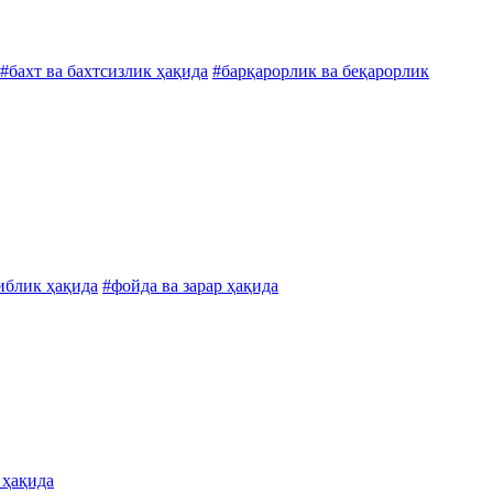
#бахт ва бахтсизлик ҳақида
#барқарорлик ва беқарорлик
иблик ҳақида
#фойда ва зарар ҳақида
 ҳақида