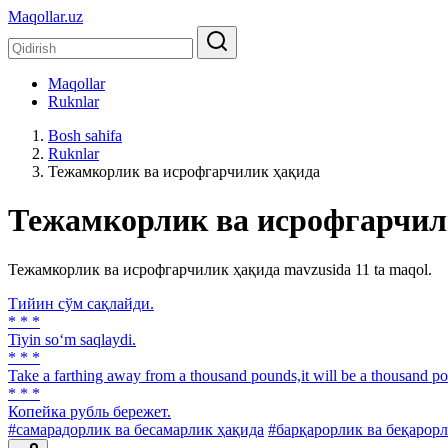
Maqollar.uz
Maqollar
Ruknlar
Bosh sahifa
Ruknlar
Тежамкорлик ва исрофгарчилик ҳақида
Тежамкорлик ва исрофгарчил
Тежамкорлик ва исрофгарчилик ҳақида mavzusida 11 ta maqol.
Тийин сўм сақлайди.
* * *
Tiyin so‘m saqlaydi.
* * *
Take a farthing away from a thousand pounds,it will be a thousand po
* * *
Копейка рубль бережет.
#самарадорлик ва бесамарлик ҳақида
#барқарорлик ва беқарор