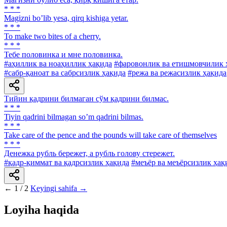
* * *
Magizni boʼlib yesa, qirq kishiga yetar.
* * *
To make two bites of a cherry.
* * *
Тебе половинка и мне половинка.
#аҳиллик ва ноаҳиллик ҳақида
#фаровонлик ва етишмовчилик 
#сабр-қаноат ва сабрсизлик ҳақида
#режа ва режасизлик ҳақида
Тийин қадрини билмаган сўм қадрини билмас.
* * *
Tiyin qadrini bilmagan soʼm qadrini bilmas.
* * *
Take care of the pence and the pounds will take care of themselves
* * *
Денежка рубль бережет, а рубль голову стережет.
#қадр-қиммат ва қадрсизлик ҳақида
#меъёр ва меъёрсизлик ҳақ
←
1 / 2
Keyingi sahifa →
Loyiha haqida