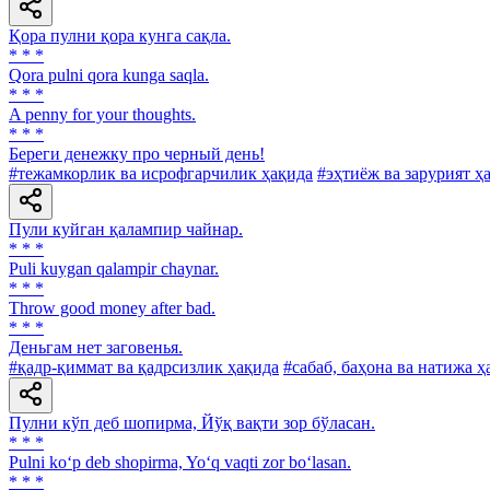
Қора пулни қора кунга сақла.
* * *
Qora pulni qora kunga saqla.
* * *
A penny for your thoughts.
* * *
Береги денежку про черный день!
#тежамкорлик ва исрофгарчилик ҳақида
#эҳтиёж ва зарурият ҳ
Пули куйган қалампир чайнар.
* * *
Puli kuygan qalampir chaynar.
* * *
Throw good money after bad.
* * *
Деньгам нет заговенья.
#қадр-қиммат ва қадрсизлик ҳақида
#сабаб, баҳона ва натижа ҳ
Пулни кўп деб шопирма, Йўқ вақти зор бўласан.
* * *
Pulni ko‘p deb shopirma, Yo‘q vaqti zor bo‘lasan.
* * *