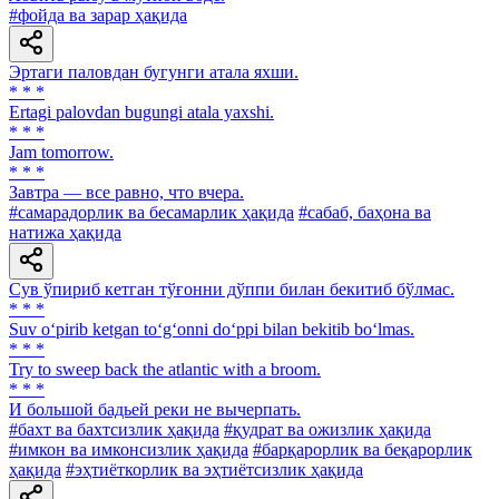
#фойда ва зарар ҳақида
Эртаги паловдан бугунги атала яхши.
* * *
Ertagi palovdan bugungi atala yaxshi.
* * *
Jam tomorrow.
* * *
Завтра — все равно, что вчера.
#самарадорлик ва бесамарлик ҳақида
#сабаб, баҳона ва
натижа ҳақида
Сув ўпириб кетган тўғонни дўппи билан бекитиб бўлмас.
* * *
Suv o‘pirib ketgan to‘g‘onni do‘ppi bilan bekitib bo‘lmas.
* * *
Try to sweep back the atlantic with a broom.
* * *
И большой бадьей реки не вычерпать.
#бахт ва бахтсизлик ҳақида
#қудрат ва ожизлик ҳақида
#имкон ва имконсизлик ҳақида
#барқарорлик ва беқарорлик
ҳақида
#эҳтиёткорлик ва эҳтиётсизлик ҳақида