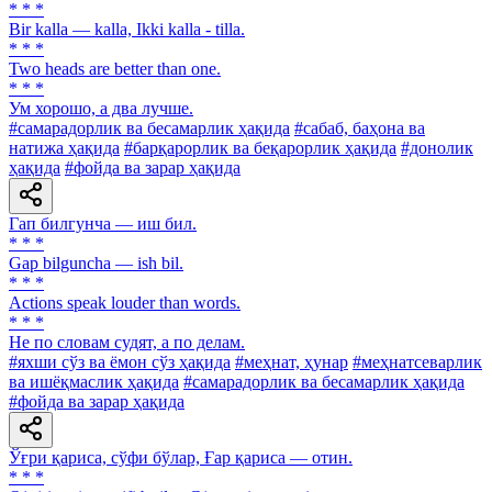
* * *
Bir kalla — kalla, Ikki kalla - tilla.
* * *
Two heads are better than one.
* * *
Ум хорошо, а два лучше.
#самарадорлик ва бесамарлик ҳақида
#сабаб, баҳона ва
натижа ҳақида
#барқарорлик ва беқарорлик ҳақида
#донолик
ҳақида
#фойда ва зарар ҳақида
Гап билгунча — иш бил.
* * *
Gap bilguncha — ish bil.
* * *
Actions speak louder than words.
* * *
He по словам судят, а по делам.
#яхши сўз ва ёмон сўз ҳақида
#меҳнат, ҳунар
#меҳнатсеварлик
ва ишёқмаслик ҳақида
#самарадорлик ва бесамарлик ҳақида
#фойда ва зарар ҳақида
Ўғри қариса, сўфи бўлар, Ғар қариса — отин.
* * *