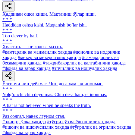
Ҳаддидан ошса киши, Мақтаниш бўлар иши.
* * *
Haddidan oshsa kishi, Maqtanish boʼlar ishi.
* * *
Too clever by half.
* * *
Хвастать — не колеса мазать.
#камтарлик ва манманлик ҳақида
#донолик ва нодонлик
ҳақида
#меъёр ва меъёрсизлик ҳақида
#самарадорлик ва
бесамарлик ҳақида
#тажрибакорлик ва калтабинлик ҳақида
#фойда ва зарар ҳақида
#эпчиллик ва ношудлик ҳақида
Ёлғончи чин деёлмас. Чин деса ҳам, эл инонмас.
* * *
Yolgʼonchi chin deyolmas. Chin desa ham, el inonmas.
* * *
A liar is not believed when he speaks the truth.
* * *
Раз солгал, навек лгуном стал.
#эл-юрт, ўлка ҳақида
#тўғри сўз ва ёлғончилик ҳақида
#ишонч ва ишончсизлик ҳақида
#тўғрилик ва эгрилик ҳақида
#фойда ва зарар ҳақида