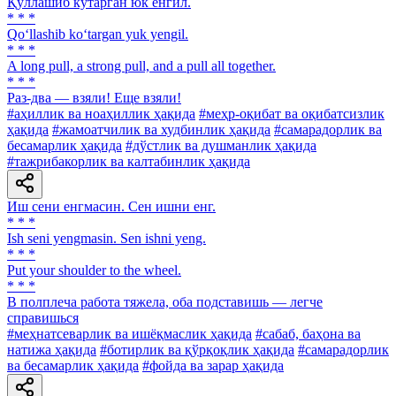
Қўллашиб кўтарган юк енгил.
* * *
Qo‘llashib ko‘targan yuk yengil.
* * *
A long pull, a strong pull, and a pull all together.
* * *
Раз-два — взяли! Еще взяли!
#аҳиллик ва ноаҳиллик ҳақида
#меҳр-оқибат ва оқибатсизлик
ҳақида
#жамоатчилик ва худбинлик ҳақида
#самарадорлик ва
бесамарлик ҳақида
#дўстлик ва душманлик ҳақида
#тажрибакорлик ва калтабинлик ҳақида
Иш сени енгмасин. Сен ишни енг.
* * *
Ish seni yengmasin. Sen ishni yeng.
* * *
Put your shoulder to the wheel.
* * *
В полплеча работа тяжела, оба подставишь — легче
справишься
#меҳнатсеварлик ва ишёқмаслик ҳақида
#сабаб, баҳона ва
натижа ҳақида
#ботирлик ва қўрқоқлик ҳақида
#самарадорлик
ва бесамарлик ҳақида
#фойда ва зарар ҳақида