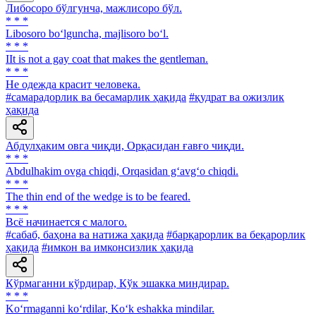
Либосоро бўлгунча, мажлисоро бўл.
* * *
Libosoro bo‘lguncha, majlisoro bo‘l.
* * *
IIt is not a gay coat that makes the gentleman.
* * *
He одежда красит человека.
#самарадорлик ва бесамарлик ҳақида
#қудрат ва ожизлик
ҳақида
Абдулҳаким овга чиқди, Орқасидан ғавғо чиқди.
* * *
Abdulhakim ovga chiqdi, Orqasidan g‘avg‘o chiqdi.
* * *
The thin end of the wedge is to be feared.
* * *
Всё начинается с малого.
#сабаб, баҳона ва натижа ҳақида
#барқарорлик ва беқарорлик
ҳақида
#имкон ва имконсизлик ҳақида
Кўрмаганни кўрдирар, Кўк эшакка миндирар.
* * *
Ko‘rmaganni ko‘rdilar, Ko‘k eshakka mindilar.