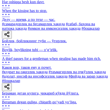
Har oshiqqa besh kun davr.
* * *
When the kissing has to stop.
* * *
Делу — время, а по техе — час.
#самарадорлик ва бесамарлик ҳақида
#сабаб, баҳона ва
натижа ҳақида
#имкон ва имконсизлик ҳақида
#бошқалар
Бойлик, бойликнинг туби — ўғирлик.
* * *
Boylik, boylikning tubi — o‘g‘irlik.
* * *
A thief passes for a gentleman when stealing has made him rich.
* * *
Каков вор, таков ему и почет.
#қудрат ва ожизлик ҳақида
#таъмагирлик ва очкўзлик ҳақида
#адолат, инсоф ва инсофсизлик ҳақида
#фойда ва зарар ҳақида
#бошқалар
Бераман деган қулига, чиқариб қўяди йўлига.
* * *
Beraman degan quliga, chiqarib qo‘yadi yo‘liga.
* * *