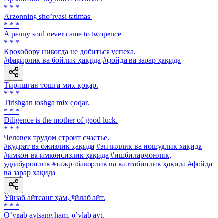
* * *
Аrzonning shoʼrvasi tatimas.
* * *
A penny soul never came to twopence.
* * *
Крохобору никогда не добиться успеха.
#фақирлик ва бойлик ҳақида
#фойда ва зарар ҳақида
Тиришган тошга мих қоқар.
* * *
Tirishgan toshga mix qoqar.
* * *
Diligence is the mother of good luck.
* * *
Человек трудом строит счастье.
#қудрат ва ожизлик ҳақида
#эпчиллик ва ношудлик ҳақида
#имкон ва имконсизлик ҳақида
#ишбилармонлик,
уддабуронлик
#тажрибакорлик ва калтабинлик ҳақида
#фойда
ва зарар ҳақида
Ўйнаб айтсанг ҳам, ўйлаб айт.
* * *
Oʼynab aytsang ham, oʼylab ayt.