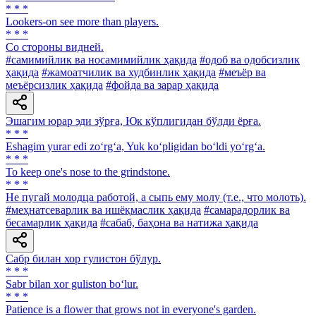
* * *
Lookers-on see more than players.
* * *
Co стороны видней.
#самимийлик ва носамимийлик ҳақида
#одоб ва одобсизлик
ҳақида
#жамоатчилик ва худбинлик ҳақида
#меъёр ва
меъёрсизлик ҳақида
#фойда ва зарар ҳақида
Эшагим юрар эди зўрға, Юк кўплигидан бўлди ёрға.
* * *
Eshagim yurar edi zo‘rg‘a, Yuk ko‘pligidan bo‘ldi yo‘rg‘a.
* * *
To keep one's nose to the grindstone.
* * *
He пугай молодца работой, а сыпь ему молу (т.е., что молоть).
#меҳнатсеварлик ва ишёқмаслик ҳақида
#самарадорлик ва
бесамарлик ҳақида
#сабаб, баҳона ва натижа ҳақида
Сабр билан хор гулистон бўлур.
* * *
Sabr bilan xor guliston bo‘lur.
* * *
Patience is a flower that grows not in everyone's garden.