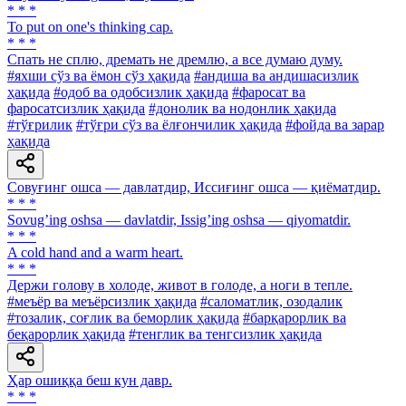
* * *
To put on one's thinking cap.
* * *
Спать не сплю, дремать не дремлю, а все думаю думу.
#яхши сўз ва ёмон сўз ҳақида
#андиша ва андишасизлик
ҳақида
#одоб ва одобсизлик ҳақида
#фаросат ва
фаросатсизлик ҳақида
#донолик ва нодонлик ҳақида
#тўғрилик
#тўғри сўз ва ёлғончилик ҳақида
#фойда ва зарар
ҳақида
Совуғинг ошса — давлатдир, Иссиғинг ошса — қиёматдир.
* * *
Sovugʼing oshsa — davlatdir, Issigʼing oshsa — qiyomatdir.
* * *
A cold hand and a warm heart.
* * *
Держи голову в холоде, живот в голоде, а ноги в тепле.
#меъёр ва меъёрсизлик ҳақида
#саломатлик, озодалик
#тозалик, соғлик ва беморлик ҳақида
#барқарорлик ва
беқарорлик ҳақида
#тенглик ва тенгсизлик ҳақида
Ҳар ошиққа беш кун давр.
* * *