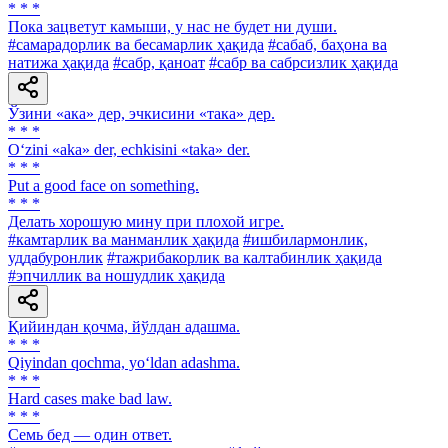
* * *
Пока зацветут камыши, у нас не будет ни души.
#самарадорлик ва бесамарлик ҳақида
#сабаб, баҳона ва
натижа ҳақида
#сабр, қаноат
#сабр ва сабрсизлик ҳақида
Ўзини «ака» дер, эчкисини «така» дер.
* * *
O‘zini «aka» der, echkisini «taka» der.
* * *
Put a good face on something.
* * *
Делать хорошую мину при плохой игре.
#камтарлик ва манманлик ҳақида
#ишбилармонлик,
уддабуронлик
#тажрибакорлик ва калтабинлик ҳақида
#эпчиллик ва ношудлик ҳақида
Қийиндан қочма, йўлдан адашма.
* * *
Qiyindan qochma, yo‘ldan adashma.
* * *
Hard cases make bad law.
* * *
Семь бед — один ответ.