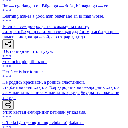
* * *
Ilm — egarlangan ot, Bilganga — doʼst, bilmaganga — yot.
* * *
Learning makes a good man better and an ill man worse.
* * *
Ученье всем добро, да не всякому на пользу.
#илм, касб-ҳунар ва илмсизлик ҳақида
#илм, касб-ҳунар ва
илмсизлик ҳақида
#фойда ва зарар ҳақида
Юзи очиқнинг тили узун.
* * *
Yuzi ochiqning tili uzun.
* * *
Her face is her fortune.
* * *
He родись красивой, а родись счастливой.
#тарбия ва одат ҳақида
#барқарорлик ва беқарорлик ҳақида
#самимийлик ва носамимийлик ҳақида
#қудрат ва ожизлик
ҳақида
Ўтиб кетган ёмғирнинг кетидан ўпкалама.
* * *
O‘tib ketgan yomg‘irning ketidan o‘pkalama.
* * *