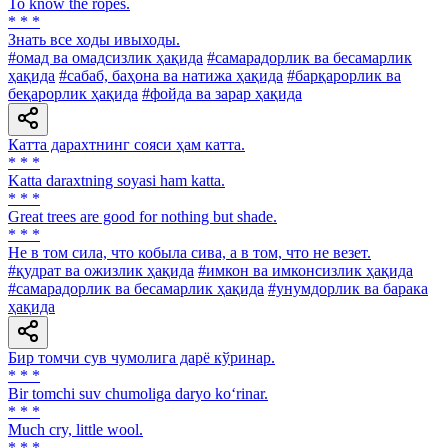
To know the ropes.
* * *
Знать все ходы ивыходы.
#омад ва омадсизлик ҳақида
#самарадорлик ва бесамарлик
ҳақида
#сабаб, баҳона ва натижа ҳақида
#барқарорлик ва
беқарорлик ҳақида
#фойда ва зарар ҳақида
Катта дарахтнинг сояси ҳам катта.
* * *
Katta daraxtning soyasi ham katta.
* * *
Great trees are good for nothing but shade.
* * *
He в том сила, что кобыла сива, а в том, что не везет.
#қудрат ва ожизлик ҳақида
#имкон ва имконсизлик ҳақида
#самарадорлик ва бесамарлик ҳақида
#унумдорлик ва барака
ҳақида
Бир томчи сув чумолига дарё кўринар.
* * *
Bir tomchi suv chumoliga daryo ko‘rinar.
* * *
Much cry, little wool.
* * *