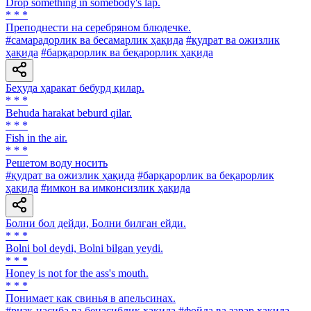
Drop something in somebody's lap.
* * *
Преподнести на серебряном блюдечке.
#самарадорлик ва бесамарлик ҳақида
#қудрат ва ожизлик
ҳақида
#барқарорлик ва беқарорлик ҳақида
Беҳуда ҳаракат бебурд қилар.
* * *
Behuda harakat beburd qilar.
* * *
Fish in the air.
* * *
Решетом воду носить
#қудрат ва ожизлик ҳақида
#барқарорлик ва беқарорлик
ҳақида
#имкон ва имконсизлик ҳақида
Болни бол дейди, Болни билган ейди.
* * *
Bolni bol deydi, Bolni bilgan yeydi.
* * *
Honey is not for the ass's mouth.
* * *
Понимает как свинья в апельсинах.
#ризқ-насиба ва бенасиблик ҳақида
#фойда ва зарар ҳақида