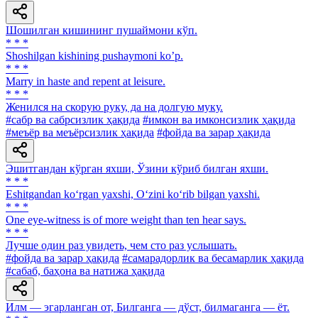
Шошилган кишининг пушаймони кўп.
* * *
Shoshilgan kishining pushaymoni koʼp.
* * *
Marry in haste and repent at leisure.
* * *
Женился на скорую руку, да на долгую муку.
#сабр ва сабрсизлик ҳақида
#имкон ва имконсизлик ҳақида
#меъёр ва меъёрсизлик ҳақида
#фойда ва зарар ҳақида
Эшитгандан кўрган яхши, Ўзини кўриб билган яхши.
* * *
Eshitgandan ko‘rgan yaxshi, O‘zini ko‘rib bilgan yaxshi.
* * *
One eye-witness is of more weight than ten hear says.
* * *
Лучше один раз увидеть, чем сто раз услышать.
#фойда ва зарар ҳақида
#самарадорлик ва бесамарлик ҳақида
#сабаб, баҳона ва натижа ҳақида
Илм — эгарланган от, Билганга — дўст, билмаганга — ёт.