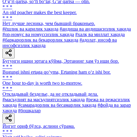
O‘g‘ri qarisa, so‘fi bo‘lar, G‘ar qarisa — otin.
* * *
An old poacher makes the best keeper.
* * *
Нет лучше лесника, чем бывший браконьер.
#ёшлик ва қарилик ҳақида
#андиша ва андишасизлик ҳақида
#ор-номус ва номуссизлик ҳақида
#халқ ва миллат ҳақида
#барқарорлик ва беқарорлик ҳақида
#адолат, инсоф ва
инсофсизлик ҳақида
Бугунги ишни эртага қўйма, Эртанинг ҳам ўз иши бор.
* * *
Bugungi ishni ertaga qo‘yma, Ertaning ham o‘z ishi bor.
* * *
One hour to-day is worth two to-morrow.
* * *
Откладывай безделье, да не откладывай дела.
#масъулият ва масъулиятсизлик ҳақида
#режа ва режасизлик
ҳақида
#самарадорлик ва бесамарлик ҳақида
#фойда ва зарар
ҳақида
#бошқалар
Йигит ориф бўлса, аслини сўрама.
* * *