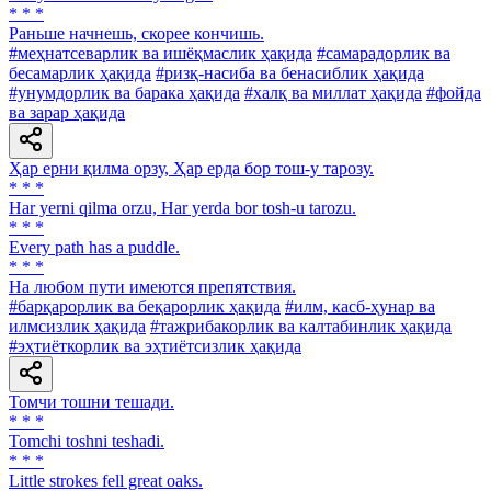
* * *
Раньше начнешь, скорее кончишь.
#меҳнатсеварлик ва ишёқмаслик ҳақида
#самарадорлик ва
бесамарлик ҳақида
#ризқ-насиба ва бенасиблик ҳақида
#унумдорлик ва барака ҳақида
#халқ ва миллат ҳақида
#фойда
ва зарар ҳақида
Ҳар ерни қилма орзу, Ҳар ерда бор тош-у тарозу.
* * *
Har yerni qilma orzu, Har yerda bor tosh-u tarozu.
* * *
Every path has a puddle.
* * *
Ha любом пути имеются препятствия.
#барқарорлик ва беқарорлик ҳақида
#илм, касб-ҳунар ва
илмсизлик ҳақида
#тажрибакорлик ва калтабинлик ҳақида
#эҳтиёткорлик ва эҳтиётсизлик ҳақида
Томчи тошни тешади.
* * *
Tomchi toshni teshadi.
* * *
Little strokes fell great oaks.