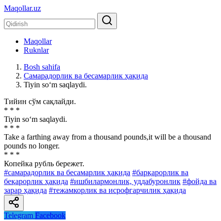
Maqollar.uz
Maqollar
Ruknlar
Bosh sahifa
Самарадорлик ва бесамарлик ҳақида
Tiyin so‘m saqlaydi.
Тийин сўм сақлайди.
* * *
Tiyin so‘m saqlaydi.
* * *
Take a farthing away from a thousand pounds,it will be a thousand
pounds no longer.
* * *
Копейка рубль бережет.
#самарадорлик ва бесамарлик ҳақида
#барқарорлик ва
беқарорлик ҳақида
#ишбилармонлик, уддабуронлик
#фойда ва
зарар ҳақида
#тежамкорлик ва исрофгарчилик ҳақида
Telegram
Facebook