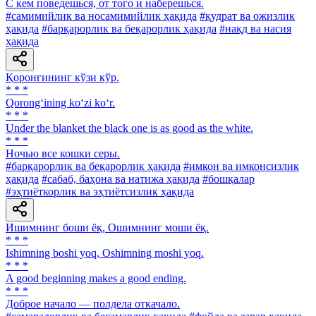
С кем поведешься, от того и наберешься.
#самимийлик ва носамимийлик ҳақида
#қудрат ва ожизлик
ҳақида
#барқарорлик ва беқарорлик ҳақида
#нақд ва насия
ҳақида
Қоронғининг кўзи кўр.
* * *
Qorong‘ining ko‘zi ko‘r.
* * *
Under the blanket the black one is as good as the white.
* * *
Ночью все кошки серы.
#барқарорлик ва беқарорлик ҳақида
#имкон ва имконсизлик
ҳақида
#сабаб, баҳона ва натижа ҳақида
#бошқалар
#эҳтиёткорлик ва эҳтиётсизлик ҳақида
Ишимнинг боши ёқ, Ошимнинг моши ёқ.
* * *
Ishimning boshi yoq, Oshimning moshi yoq.
* * *
A good beginning makes a good ending.
* * *
Доброе начало — полдела откачало.