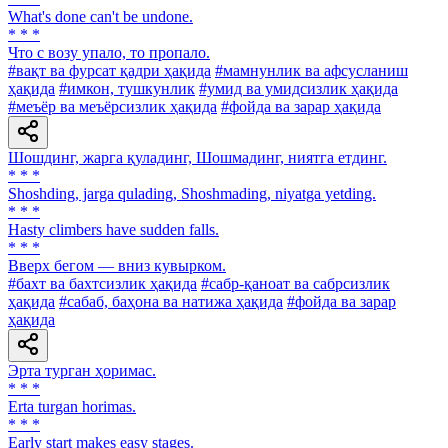
What's done can't be undone.
* * *
Что с возу упало, то пропало.
#вақт ва фурсат қадри ҳақида
#мамнунлик ва афсусланиш
ҳақида
#имкон, тушкунлик
#умид ва умидсизлик ҳақида
#меъёр ва меъёрсизлик ҳақида
#фойда ва зарар ҳақида
Шошдинг, жарга қуладинг, Шошмадинг, ниятга етдинг.
* * *
Shoshding, jarga qulading, Shoshmading, niyatga yetding.
* * *
Hasty climbers have sudden falls.
* * *
Вверх бегом — вниз кувырком.
#бахт ва бахтсизлик ҳақида
#сабр-қаноат ва сабрсизлик
ҳақида
#сабаб, баҳона ва натижа ҳақида
#фойда ва зарар
ҳақида
Эрта турган ҳоримас.
* * *
Erta turgan horimas.
* * *
Early start makes easy stages.