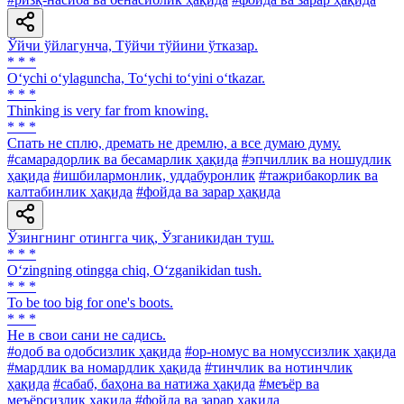
Ўйчи ўйлагунча, Тўйчи тўйини ўтказар.
* * *
O‘ychi o‘ylaguncha, To‘ychi to‘yini o‘tkazar.
* * *
Thinking is very far from knowing.
* * *
Спать не сплю, дремать не дремлю, а все думаю думу.
#самарадорлик ва бесамарлик ҳақида
#эпчиллик ва ношудлик
ҳақида
#ишбилармонлик, уддабуронлик
#тажрибакорлик ва
калтабинлик ҳақида
#фойда ва зарар ҳақида
Ўзингнинг отингга чиқ, Ўзганикидан туш.
* * *
O‘zingning otingga chiq, O‘zganikidan tush.
* * *
To be too big for one's boots.
* * *
He в свои сани не садись.
#одоб ва одобсизлик ҳақида
#ор-номус ва номуссизлик ҳақида
#мардлик ва номардлик ҳақида
#тинчлик ва нотинчлик
ҳақида
#сабаб, баҳона ва натижа ҳақида
#меъёр ва
меъёрсизлик ҳақида
#фойда ва зарар ҳақида