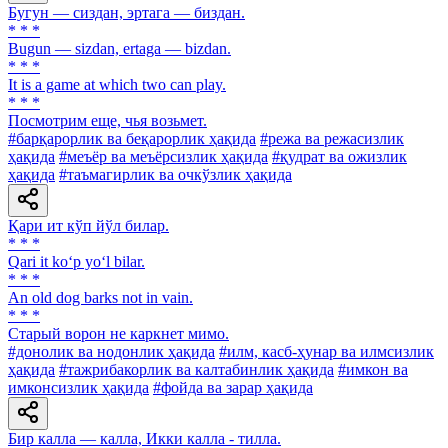
Бугун — сиздан, эртага — биздан.
* * *
Bugun — sizdan, ertaga — bizdan.
* * *
It is a game at which two can play.
* * *
Посмотрим еще, чья возьмет.
#барқарорлик ва беқарорлик ҳақида
#режа ва режасизлик
ҳақида
#меъёр ва меъёрсизлик ҳақида
#қудрат ва ожизлик
ҳақида
#таъмагирлик ва очкўзлик ҳақида
Қари ит кўп йўл билар.
* * *
Qari it ko‘p yo‘l bilar.
* * *
An old dog barks not in vain.
* * *
Старый ворон не каркнет мимо.
#донолик ва нодонлик ҳақида
#илм, касб-ҳунар ва илмсизлик
ҳақида
#тажрибакорлик ва калтабинлик ҳақида
#имкон ва
имконсизлик ҳақида
#фойда ва зарар ҳақида
Бир калла — калла, Икки калла - тилла.