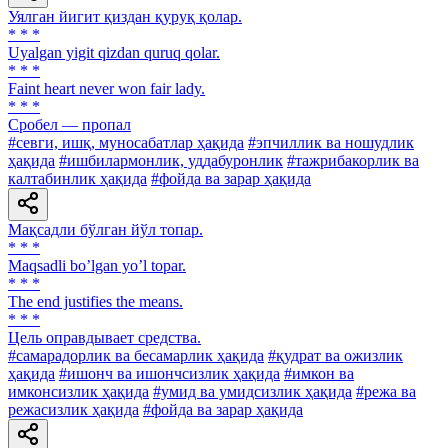
Уялган йигит қиздан қуруқ қолар.
* * *
Uyalgan yigit qizdan quruq qolar.
* * *
Faint heart never won fair lady.
* * *
Сробел — пропал
#севги, ишқ, муносабатлар ҳақида
#эпчиллик ва ношудлик
ҳақида
#ишбилармонлик, уддабуронлик
#тажрибакорлик ва
калтабинлик ҳақида
#фойда ва зарар ҳақида
Мақсадли бўлган йўл топар.
* * *
Maqsadli boʼlgan yoʼl topar.
* * *
The end justifies the means.
* * *
Цель оправдывает средства.
#самарадорлик ва бесамарлик ҳақида
#қудрат ва ожизлик
ҳақида
#ишонч ва ишончсизлик ҳақида
#имкон ва
имконсизлик ҳақида
#умид ва умидсизлик ҳақида
#режа ва
режасизлик ҳақида
#фойда ва зарар ҳақида