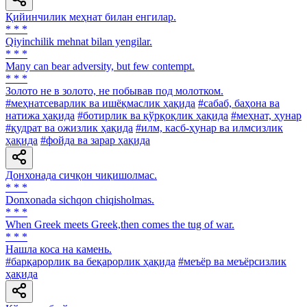
Қийинчилик меҳнат билан енгилар.
* * *
Qiyinchilik mehnat bilan yengilar.
* * *
Many can bear adversity, but few contempt.
* * *
Золото не в золото, не побывав под молотком.
#меҳнатсеварлик ва ишёқмаслик ҳақида
#сабаб, баҳона ва
натижа ҳақида
#ботирлик ва қўрқоқлик ҳақида
#меҳнат, ҳунар
#қудрат ва ожизлик ҳақида
#илм, касб-ҳунар ва илмсизлик
ҳақида
#фойда ва зарар ҳақида
Донхонада сичқон чиқишолмас.
* * *
Donxonada sichqon chiqisholmas.
* * *
When Greek meets Greek,then comes the tug of war.
* * *
Нашла коса на камень.
#барқарорлик ва беқарорлик ҳақида
#меъёр ва меъёрсизлик
ҳақида