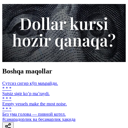
Boshqa maqollar
Сутсиз сигир кўп маърайди.
* * *
Sutsiz sigir koʼp maʼraydi.
* * *
Empty vessels make the most noise.
* * *
Без ума голова — пивной котел.
#самарадорлик ва бесамарлик ҳақида