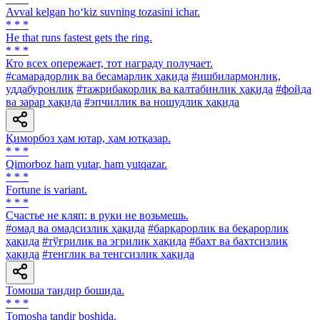
Avval kelgan ho‘kiz suvning tozasini ichar.
* * *
Не that runs fastest gets the ring.
* * *
Кто всех опережает, тот награду получает.
#самарадорлик ва бесамарлик ҳақида
#ишбилармонлик,
уддабуронлик
#тажрибакорлик ва калтабинлик ҳақида
#фойда
ва зарар ҳақида
#эпчиллик ва ношудлик ҳақида
Қиморбоз ҳам ютар, ҳам ютқазар.
* * *
Qimorboz ham yutar, ham yutqazar.
* * *
Fortune is variant.
* * *
Счастье не кляп: в руки не возьмешь.
#омад ва омадсизлик ҳақида
#барқарорлик ва беқарорлик
ҳақида
#тўғрилик ва эгрилик ҳақида
#бахт ва бахтсизлик
ҳақида
#тенглик ва тенгсизлик ҳақида
Томоша тандир бошида.
* * *
Tomosha tandir boshida.