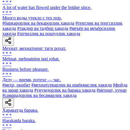
* * *
A lot of water has flowed under the bridge since.
* * *
Много воды утекло с тех пор.
#барқарорлик ва беқарорлик ҳақида
#тенглик ва тенгсизлик
ҳақида
#тақдир ва тадбир ҳақида
#меъёр ва меъёрсизлик
ҳақида
#эпчиллик ва ношудлик ҳақида
Меҳнат, меҳнатнинг таги роҳат.
* * *
Mehnat, mehnatning tagi rohat.
* * *
Business before pleasure.
* * *
Делу — время, потехе — час.
#меҳр, оқибат
#меҳнатсеварлик ва ишёқмаслик ҳақида
#фойда
ва зарар ҳақида
#унумдорлик ва барака ҳақида
#меҳнат, ҳунар
#самарадорлик ва бесамарлик ҳақида
Ҳаракатда барака.
* * *
Harakatda baraka.
* * *