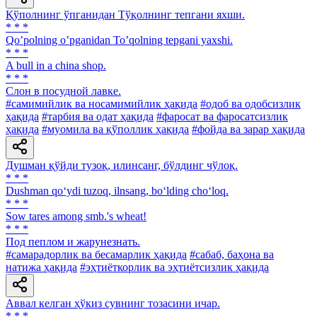
Қўполнинг ўпганидан Тўқолнинг тепгани яхши.
* * *
Qoʼpolning oʼpganidan Toʼqolning tepgani yaxshi.
* * *
A bull in a china shop.
* * *
Слон в посудной лавке.
#самимийлик ва носамимийлик ҳақида
#одоб ва одобсизлик
ҳақида
#тарбия ва одат ҳақида
#фаросат ва фаросатсизлик
ҳақида
#муомила ва қўполлик ҳақида
#фойда ва зарар ҳақида
Душман қўйди тузоқ, илинсанг, бўлдинг чўлоқ.
* * *
Dushman qo‘ydi tuzoq, ilnsang, bo‘lding cho‘loq.
* * *
Sow tares among smb.'s wheat!
* * *
Под пеплом и жарунезнать.
#самарадорлик ва бесамарлик ҳақида
#сабаб, баҳона ва
натижа ҳақида
#эҳтиёткорлик ва эҳтиётсизлик ҳақида
Аввал келган ҳўкиз сувнинг тозасини ичар.
* * *