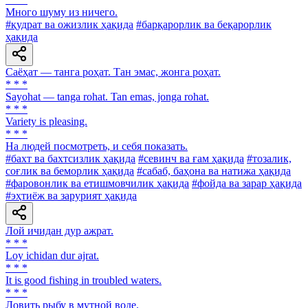
Много шуму из ничего.
#қудрат ва ожизлик ҳақида
#барқарорлик ва беқарорлик
ҳақида
Саёҳат — танга роҳат. Тан эмас, жонга роҳат.
* * *
Sayohat — tanga rohat. Tan emas, jonga rohat.
* * *
Variety is pleasing.
* * *
Ha людей посмотреть, и себя показать.
#бахт ва бахтсизлик ҳақида
#севинч ва ғам ҳақида
#тозалик,
соғлик ва беморлик ҳақида
#сабаб, баҳона ва натижа ҳақида
#фаровонлик ва етишмовчилик ҳақида
#фойда ва зарар ҳақида
#эҳтиёж ва зарурият ҳақида
Лой ичидан дур ажрат.
* * *
Loy ichidan dur ajrat.
* * *
It is good fishing in troubled waters.
* * *
Ловить рыбу в мутной воде.