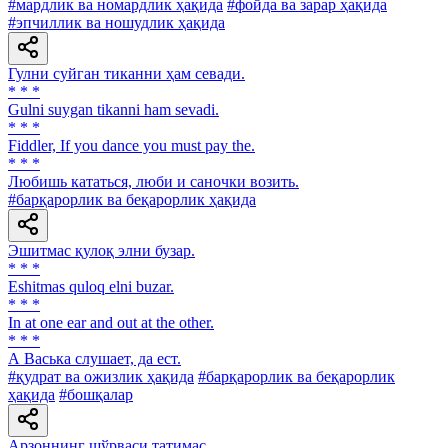
#мардлик ва номардлик ҳақида
#фойда ва зарар ҳақида
#эпчиллик ва ношудлик ҳақида
Гулни суйган тиканни ҳам севади.
* * *
Gulni suygan tikanni ham sevadi.
* * *
Fiddler, If you dance you must pay the.
* * *
Любишь кататься, люби и саночки возить.
#барқарорлик ва беқарорлик ҳақида
Эшитмас қулоқ элни бузар.
* * *
Eshitmas quloq elni buzar.
* * *
In at one ear and out at the other.
* * *
А Васька слушает, да ест.
#қудрат ва ожизлик ҳақида
#барқарорлик ва беқарорлик
ҳақида
#бошқалар
Арзоннинг шўрваси татимас.