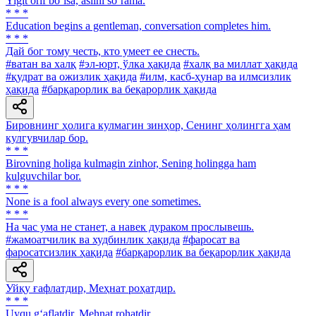
Yigit orif bo‘lsa, aslini so‘rama.
* * *
Education begins a gentleman, conversation completes him.
* * *
Дай бог тому честь, кто умеет ее снесть.
#ватан ва халқ
#эл-юрт, ўлка ҳақида
#халқ ва миллат ҳақида
#қудрат ва ожизлик ҳақида
#илм, касб-ҳунар ва илмсизлик
ҳақида
#барқарорлик ва беқарорлик ҳақида
Бировнинг ҳолига кулмагин зинҳор, Сенинг ҳолингга ҳам
кулгувчилар бор.
* * *
Birovning holiga kulmagin zinhor, Sening holingga ham
kulguvchilar bor.
* * *
None is a fool always every one sometimes.
* * *
На час ума не станет, а навек дураком прослывешь.
#жамоатчилик ва худбинлик ҳақида
#фаросат ва
фаросатсизлик ҳақида
#барқарорлик ва беқарорлик ҳақида
Уйқу ғафлатдир, Меҳнат роҳатдир.
* * *
Uyqu g‘aflatdir, Mehnat rohatdir.