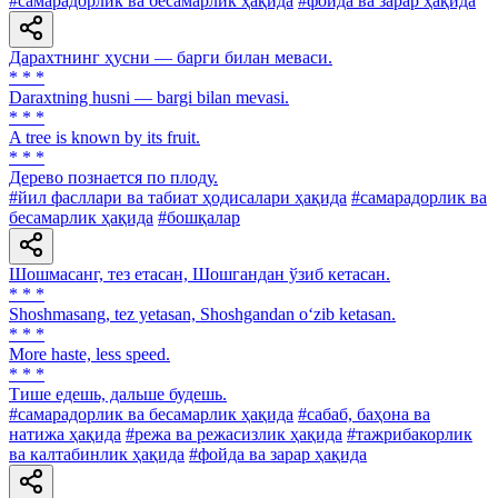
#самарадорлик ва бесамарлик ҳақида
#фойда ва зарар ҳақида
Дарахтнинг ҳусни — барги билан меваси.
* * *
Daraxtning husni — bargi bilan mevasi.
* * *
A tree is known by its fruit.
* * *
Дерево познается по плоду.
#йил фасллари ва табиат ҳодисалари ҳақида
#самарадорлик ва
бесамарлик ҳақида
#бошқалар
Шошмасанг, тез етасан, Шошгандан ўзиб кетасан.
* * *
Shoshmasang, tez yetasan, Shoshgandan o‘zib ketasan.
* * *
More haste, less speed.
* * *
Тише едешь, дальше будешь.
#самарадорлик ва бесамарлик ҳақида
#сабаб, баҳона ва
натижа ҳақида
#режа ва режасизлик ҳақида
#тажрибакорлик
ва калтабинлик ҳақида
#фойда ва зарар ҳақида