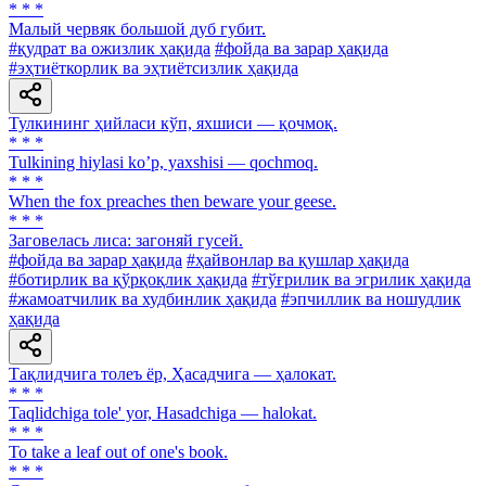
* * *
Малый червяк большой дуб губит.
#қудрат ва ожизлик ҳақида
#фойда ва зарар ҳақида
#эҳтиёткорлик ва эҳтиётсизлик ҳақида
Тулкининг ҳийласи кўп, яхшиси — қочмоқ.
* * *
Tulkining hiylasi koʼp, yaxshisi — qochmoq.
* * *
When the fox preaches then beware your geese.
* * *
Заговелась лиса: загоняй гусей.
#фойда ва зарар ҳақида
#ҳайвонлар ва қушлар ҳақида
#ботирлик ва қўрқоқлик ҳақида
#тўғрилик ва эгрилик ҳақида
#жамоатчилик ва худбинлик ҳақида
#эпчиллик ва ношудлик
ҳақида
Тақлидчига толеъ ёр, Ҳасадчига — ҳалокат.
* * *
Taqlidchiga tole' yor, Hasadchiga — halokat.
* * *
To take a leaf out of one's book.
* * *