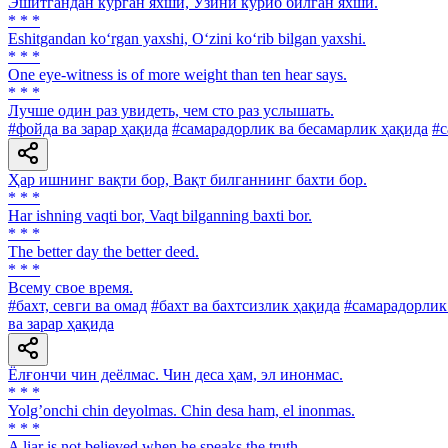
Эшитгандан кўрган яхши, Ўзини кўриб билган яхши.
* * *
Eshitgandan ko‘rgan yaxshi, O‘zini ko‘rib bilgan yaxshi.
* * *
One eye-witness is of more weight than ten hear says.
* * *
Лучше один раз увидеть, чем сто раз услышать.
#фойда ва зарар ҳақида
#самарадорлик ва бесамарлик ҳақида
#с
Ҳар ишнинг вақти бор, Вақт билганнинг бахти бор.
* * *
Har ishning vaqti bor, Vaqt bilganning baxti bor.
* * *
The better day the better deed.
* * *
Всему свое время.
#бахт, севги ва омад
#бахт ва бахтсизлик ҳақида
#самарадорлик
ва зарар ҳақида
Ёлғончи чин деёлмас. Чин деса ҳам, эл инонмас.
* * *
Yolgʼonchi chin deyolmas. Chin desa ham, el inonmas.
* * *
A liar is not believed when he speaks the truth.