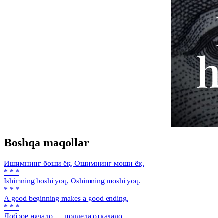
Boshqa maqollar
Ишимнинг боши ёқ, Ошимнинг моши ёқ.
* * *
Ishimning boshi yoq, Oshimning moshi yoq.
* * *
A good beginning makes a good ending.
* * *
Доброе начало — полдела откачало.