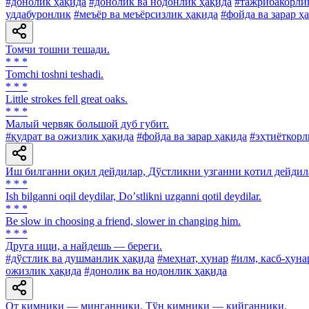
#донолик ҳақида
#донолик ва нодонлик ҳақида
#тажрибакорлик
уддабуронлик
#меъёр ва меъёрсизлик ҳақида
#фойда ва зарар ҳ
Томчи тошни тешади.
* * *
Tomchi toshni teshadi.
* * *
Little strokes fell great oaks.
* * *
Малый червяк большой дуб губит.
#қудрат ва ожизлик ҳақида
#фойда ва зарар ҳақида
#эҳтиёткорл
Иш билганни оқил дейдилар, Дўстликни узганни қотил дейдил
* * *
Ish bilganni oqil deydilar, Doʼstlikni uzganni qotil deydilar.
* * *
Be slow in choosing a friend, slower in changing him.
* * *
Друга ищи, а найдешь — береги.
#дўстлик ва душманлик ҳақида
#меҳнат, ҳунар
#илм, касб-ҳуна
ожизлик ҳақида
#донолик ва нодонлик ҳақида
От кимники — минганники, Тўн кимники — кийганники.