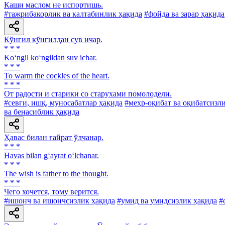
Каши маслом не испортишь.
#тажрибакорлик ва калтабинлик ҳақида
#фойда ва зарар ҳақида
Кўнгил кўнгилдан сув ичар.
* * *
Ko‘ngil ko‘ngildan suv ichar.
* * *
To warm the cockles of the heart.
* * *
От радости и старики со старухами помолодели.
#севги, ишқ, муносабатлар ҳақида
#меҳр-оқибат ва оқибатсизл
ва бенасиблик ҳақида
Ҳавас билан ғайрат ўлчанар.
* * *
Havas bilan g‘ayrat o‘lchanar.
* * *
The wish is father to the thought.
* * *
Чего хочется, тому верится.
#ишонч ва ишончсизлик ҳақида
#умид ва умидсизлик ҳақида
#