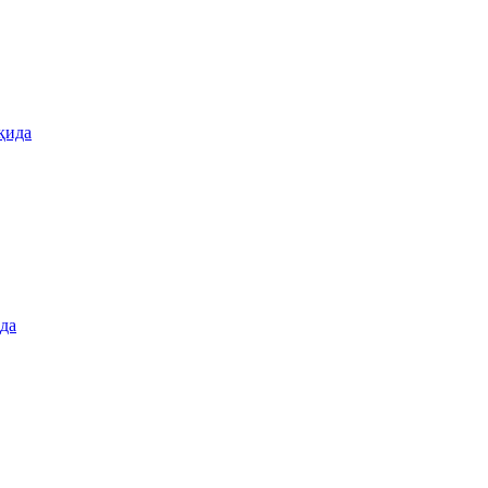
қида
ида