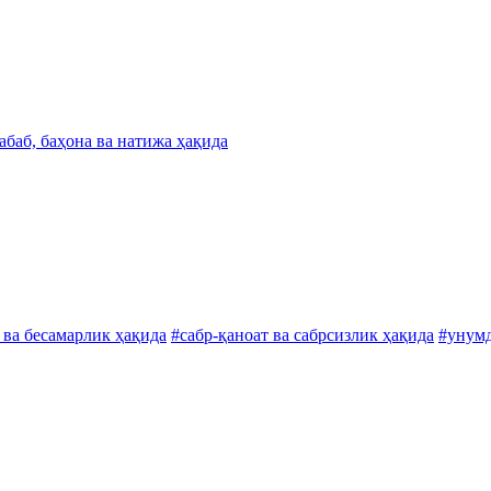
абаб, баҳона ва натижа ҳақида
 ва бесамарлик ҳақида
#сабр-қаноат ва сабрсизлик ҳақида
#унумд