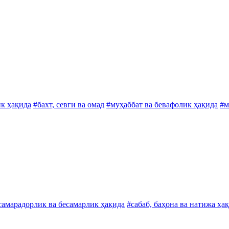
ик ҳақида
#бахт, севги ва омад
#муҳаббат ва бевафолик ҳақида
#м
самарадорлик ва бесамарлик ҳақида
#сабаб, баҳона ва натижа ҳа