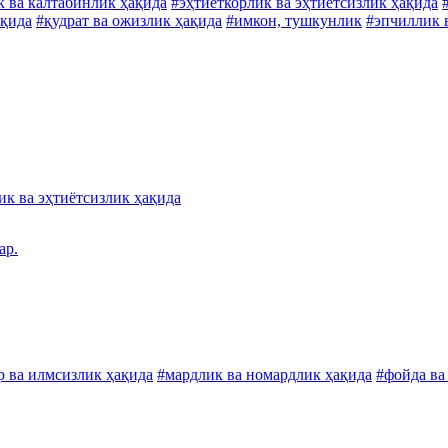
 ва калтабинлик ҳақида
#эҳтиёткорлик ва эҳтиётсизлик ҳақида
ақида
#қудрат ва ожизлик ҳақида
#имкон, тушкунлик
#эпчиллик 
ик ва эҳтиётсизлик ҳақида
ар.
р ва илмсизлик ҳақида
#мардлик ва номардлик ҳақида
#фойда ва