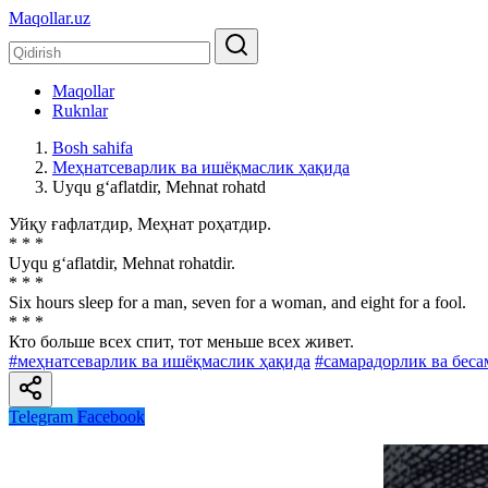
Maqollar.uz
Maqollar
Ruknlar
Bosh sahifa
Меҳнатсеварлик ва ишёқмаслик ҳақида
Uyqu g‘aflatdir, Mehnat rohatd
Уйқу ғафлатдир, Меҳнат роҳатдир.
* * *
Uyqu g‘aflatdir, Mehnat rohatdir.
* * *
Six hours sleep for a man, seven for a woman, and eight for a fool.
* * *
Кто больше всех спит, тот меньше всех живет.
#меҳнатсеварлик ва ишёқмаслик ҳақида
#самарадорлик ва беса
Telegram
Facebook