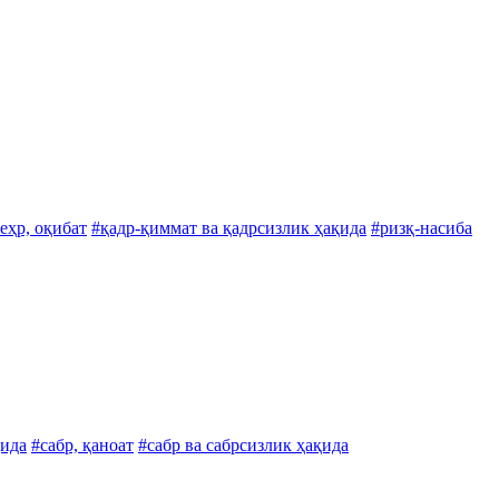
еҳр, оқибат
#қадр-қиммат ва қадрсизлик ҳақида
#ризқ-насиба
қида
#сабр, қаноат
#сабр ва сабрсизлик ҳақида