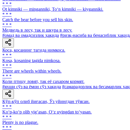
* * *
Ot kimniki — minganniki, To‘n kimniki — kiyganniki.
* * *
Catch the bear before you sell his skin.
* * *
Медведь в лесу, так и шкура в лесу.
#омад ва омадсизлик ҳақида
#ризқ-насиба ва бенасиблик ҳақид
Коса, косанинг тагида нимкоса.
* * *
Kosa, kosaning tagida nimkosa.
* * *
There are wheels within wheels.
* * *
Коли птицу ловят, так её сахаром кормят.
#яхши сўз ва ёмон сўз ҳақида
#самарадорлик ва бесамарлик ҳақ
Кўп-кўп олиб йиғасан, Ўз уйингдан тўясан.
* * *
Ko‘p-ko‘p olib yig‘asan, O‘z uyingdan to‘yasan.
* * *
Plenty is no plague.
* * *