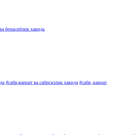
ва бенасиблик ҳақида
да
#сабр-қаноат ва сабрсизлик ҳақида
#сабр, қаноат