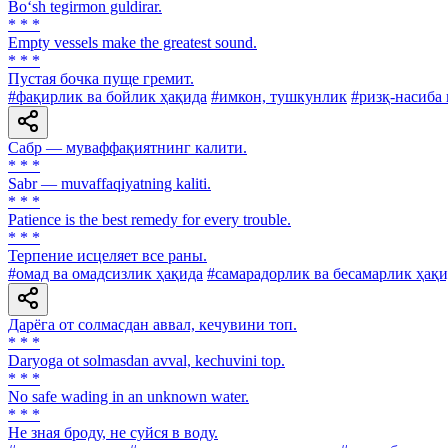
Bo‘sh tegirmon guldirar.
* * *
Empty vessels make the greatest sound.
* * *
Пустая бочка пуще гремит.
#фақирлик ва бойлик ҳақида
#имкон, тушкунлик
#ризқ-насиба 
Сабр — муваффақиятнинг калити.
* * *
Sabr — muvaffaqiyatning kaliti.
* * *
Patience is the best remedy for every trouble.
* * *
Терпение исцеляет все раны.
#омад ва омадсизлик ҳақида
#самарадорлик ва бесамарлик ҳақи
Дарёга от солмасдан аввал, кечувини топ.
* * *
Daryoga ot solmasdan avval, kechuvini top.
* * *
No safe wading in an unknown water.
* * *
He зная броду, не суйся в воду.