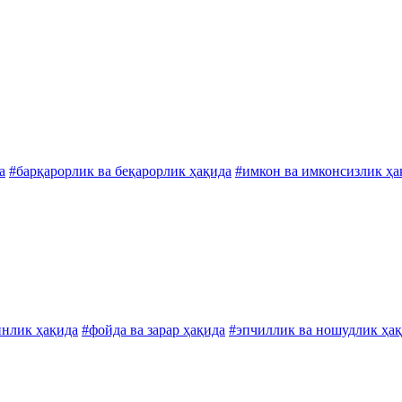
а
#барқарорлик ва беқарорлик ҳақида
#имкон ва имконсизлик ҳа
инлик ҳақида
#фойда ва зарар ҳақида
#эпчиллик ва ношудлик ҳа