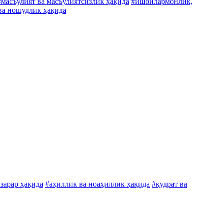
#масъулият ва масъулиятсизлик ҳақида
#ишбилармонлик,
ва ношудлик ҳақида
 зарар ҳақида
#аҳиллик ва ноаҳиллик ҳақида
#қудрат ва