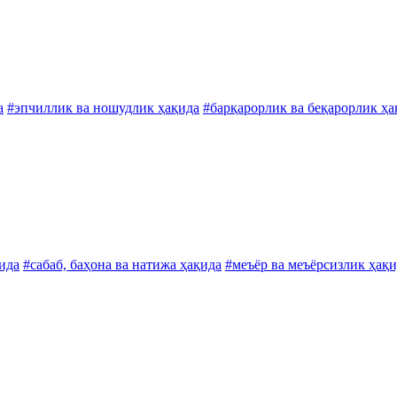
а
#эпчиллик ва ношудлик ҳақида
#барқарорлик ва беқарорлик ҳа
ида
#сабаб, баҳона ва натижа ҳақида
#меъёр ва меъёрсизлик ҳақ