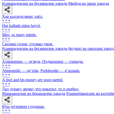
#самарадорлик ва бесамарлик ҳақида
#фойда ва зарар ҳақида
Ҳар каллада минг ҳаёл.
* * *
Har kallada ming hayol.
* * *
Men, so many minds.
* * *
Сколько голов, столько умов.
#самарадорлик ва бесамарлик ҳақида
#қудрат ва ожизлик ҳақид
Аҳмоқники — оғзида, Подшоники — ғазнада.
* * *
Ahmoqniki — og‘zida, Podshoniki — g‘aznada.
* * *
A fool and his money are soon parted.
* * *
Дал дураку, яичко; что покатил, то и разбил.
#барқарорлик ва беқарорлик ҳақида
#тажрибакорлик ва калтаб
Бўш тегирмон гулдирар.
* * *