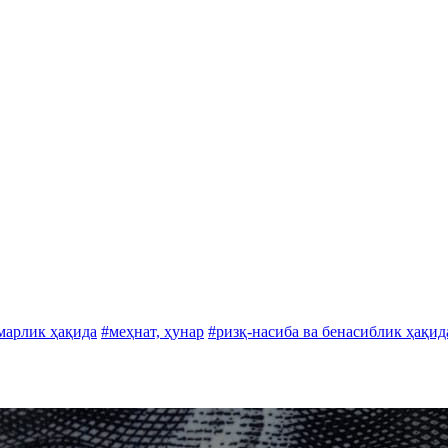
марлик ҳақида
#меҳнат, ҳунар
#ризқ-насиба ва бенасиблик ҳақид