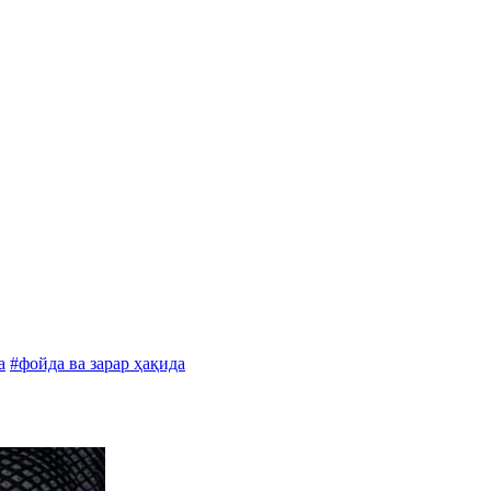
а
#фойда ва зарар ҳақида