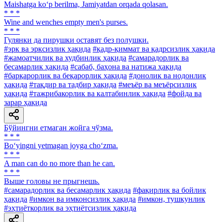
Maishatga ko‘p berilma, Jamiyatdan orqada qolasan.
* * *
Wine and wenches empty men's purses.
* * *
Гулянки да пирушки оставят без полушки.
#эрк ва эрксизлик ҳақида
#қадр-қиммат ва қадрсизлик ҳақида
#жамоатчилик ва худбинлик ҳақида
#самарадорлик ва
бесамарлик ҳақида
#сабаб, баҳона ва натижа ҳақида
#барқарорлик ва беқарорлик ҳақида
#донолик ва нодонлик
ҳақида
#тақдир ва тадбир ҳақида
#меъёр ва меъёрсизлик
ҳақида
#тажрибакорлик ва калтабинлик ҳақида
#фойда ва
зарар ҳақида
Бўйингни етмаган жойга чўзма.
* * *
Bo‘yingni yetmagan joyga cho‘zma.
* * *
A man can do no more than he can.
* * *
Выше головы не прыгнешь.
#самарадорлик ва бесамарлик ҳақида
#фақирлик ва бойлик
ҳақида
#имкон ва имконсизлик ҳақида
#имкон, тушкунлик
#эҳтиёткорлик ва эҳтиётсизлик ҳақида