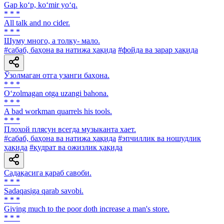
Gap ko‘p, ko‘mir yo‘q.
* * *
All talk and no cider.
* * *
Шуму много, а толку- мало.
#сабаб, баҳона ва натижа ҳақида
#фойда ва зарар ҳақида
Ўзолмаган отга узанги баҳона.
* * *
O‘zolmagan otga uzangi bahona.
* * *
A bad workman quarrels his tools.
* * *
Плохой плясун всегда музыканта хает.
#сабаб, баҳона ва натижа ҳақида
#эпчиллик ва ношудлик
ҳақида
#қудрат ва ожизлик ҳақида
Садақасига қараб савоби.
* * *
Sadaqasiga qarab savobi.
* * *
Giving much to the poor doth increase a man's store.
* * *