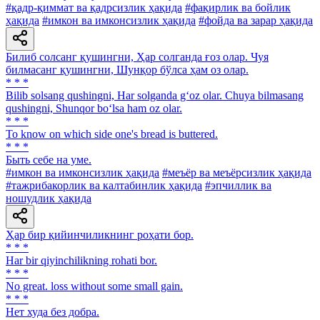
#қадр-қиммат ва қадрсизлик ҳақида
#фақирлик ва бойлик
ҳақида
#имкон ва имконсизлик ҳақида
#фойда ва зарар ҳақида
Билиб солсанг қушингни, Ҳар солганда ғоз олар. Чуя
билмасанг қушингни, Шунқор бўлса ҳам оз олар.
* * *
Bilib solsang qushingni, Har solganda g‘oz olar. Chuya bilmasang
qushingni, Shunqor bo‘lsa ham oz olar.
* * *
To know on which side one's bread is buttered.
* * *
Быть себе на уме.
#имкон ва имконсизлик ҳақида
#меъёр ва меъёрсизлик ҳақида
#тажрибакорлик ва калтабинлик ҳақида
#эпчиллик ва
ношудлик ҳақида
Ҳар бир қийинчиликнинг роҳати бор.
* * *
Har bir qiyinchilikning rohati bor.
* * *
No great. loss without some small gain.
* * *
Нет худа без добра.