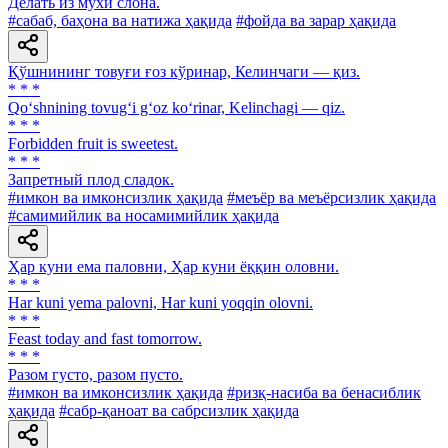
Делать из мухи слона.
#сабаб, баҳона ва натижа ҳақида
#фойда ва зарар ҳақида
Қўшнининг товуғи ғоз кўринар, Келинчаги — қиз.
* * *
Qo‘shnining tovug‘i g‘oz ko‘rinar, Kelinchagi — qiz.
* * *
Forbidden fruit is sweetest.
* * *
Запретный плод сладок.
#имкон ва имконсизлик ҳақида
#меъёр ва меъёрсизлик ҳақида
#самимийлик ва носамимийлик ҳақида
Ҳар куни ема паловни, Ҳар куни ёққин оловни.
* * *
Har kuni yema palovni, Har kuni yoqqin olovni.
* * *
Feast today and fast tomorrow.
* * *
Разом густо, разом пусто.
#имкон ва имконсизлик ҳақида
#ризқ-насиба ва бенасиблик
ҳақида
#сабр-қаноат ва сабрсизлик ҳақида