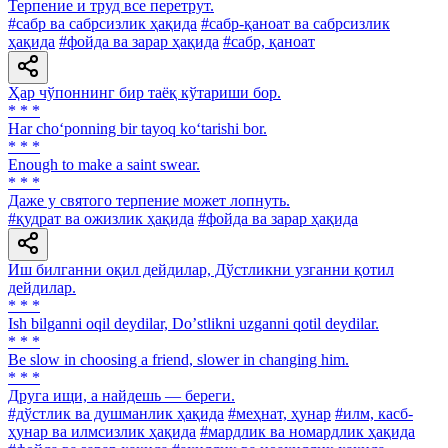
Терпение и труд все перетрут.
#сабр ва сабрсизлик ҳақида
#сабр-қаноат ва сабрсизлик
ҳақида
#фойда ва зарар ҳақида
#сабр, қаноат
Ҳар чўпоннинг бир таёқ кўтариши бор.
* * *
Har cho‘ponning bir tayoq ko‘tarishi bor.
* * *
Enough to make a saint swear.
* * *
Даже у святого терпение может лопнуть.
#қудрат ва ожизлик ҳақида
#фойда ва зарар ҳақида
Иш билганни оқил дейдилар, Дўстликни узганни қотил
дейдилар.
* * *
Ish bilganni oqil deydilar, Doʼstlikni uzganni qotil deydilar.
* * *
Be slow in choosing a friend, slower in changing him.
* * *
Друга ищи, а найдешь — береги.
#дўстлик ва душманлик ҳақида
#меҳнат, ҳунар
#илм, касб-
ҳунар ва илмсизлик ҳақида
#мардлик ва номардлик ҳақида