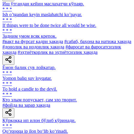
Иш ўтгандан кейин маслаҳатчи кўпаяр.
* * *
Ish oʼtgandan keyin maslahatchi koʼpayar.
* * *
If things were to be done twice all would be wise.
* * *
Задним умом всяк крепок.
#вақт ва фурсат қадри ҳақида
#сабаб, баҳона ва натижа ҳақида
#донолик ва нодонлик ҳақида
#фаросат ва фаросатсизлик
ҳақида
#эҳтиёткорлик ва эҳтиётсизлик ҳақида
Ёмон балиқ сув лойқатар.
* * *
Yomon baliq suv loyqatar.
* * *
To hold a candle to the devil.
* * *
Кто злым попускает, сам зло творит.
#фойда ва зарар ҳақида
Қўрқоққа ип илон бўлиб кўринади.
* * *
Qo‘rqoqqa ip ilon bo‘lib ko‘rinadi.