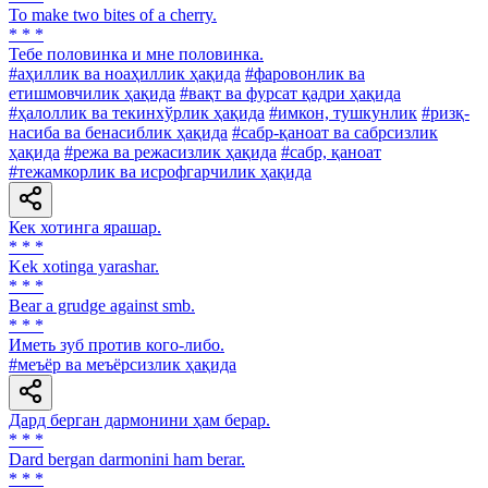
To make two bites of a cherry.
* * *
Тебе половинка и мне половинка.
#аҳиллик ва ноаҳиллик ҳақида
#фаровонлик ва
етишмовчилик ҳақида
#вақт ва фурсат қадри ҳақида
#ҳалоллик ва текинхўрлик ҳақида
#имкон, тушкунлик
#ризқ-
насиба ва бенасиблик ҳақида
#сабр-қаноат ва сабрсизлик
ҳақида
#режа ва режасизлик ҳақида
#сабр, қаноат
#тежамкорлик ва исрофгарчилик ҳақида
Кек хотинга ярашар.
* * *
Kek xotinga yarashar.
* * *
Bear a grudge against smb.
* * *
Иметь зуб против кого-либо.
#меъёр ва меъёрсизлик ҳақида
Дард берган дармонини ҳам берар.
* * *
Dard bergan darmonini ham berar.
* * *