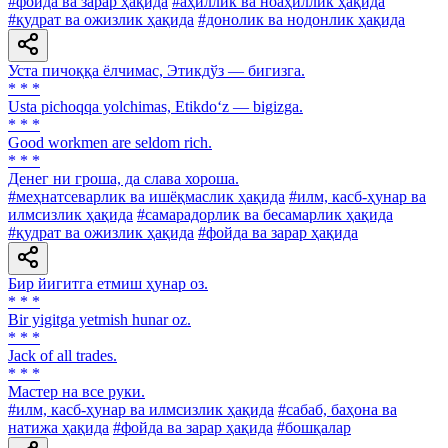
#фойда ва зарар ҳақида
#аҳиллик ва ноаҳиллик ҳақида
#қудрат ва ожизлик ҳақида
#донолик ва нодонлик ҳақида
Уста пичоққа ёлчимас, Этикдўз — бигизга.
* * *
Usta pichoqqa yolchimas, Etikdo‘z — bigizga.
* * *
Good workmen are seldom rich.
* * *
Денег ни гроша, да слава хороша.
#меҳнатсеварлик ва ишёқмаслик ҳақида
#илм, касб-ҳунар ва
илмсизлик ҳақида
#самарадорлик ва бесамарлик ҳақида
#қудрат ва ожизлик ҳақида
#фойда ва зарар ҳақида
Бир йигитга етмиш ҳунар оз.
* * *
Bir yigitga yetmish hunar oz.
* * *
Jack of all trades.
* * *
Мастер на все руки.
#илм, касб-ҳунар ва илмсизлик ҳақида
#сабаб, баҳона ва
натижа ҳақида
#фойда ва зарар ҳақида
#бошқалар