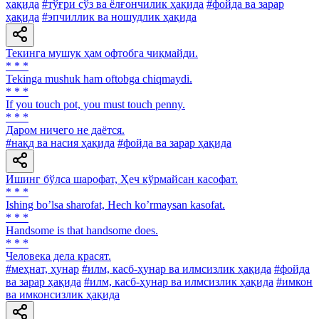
ҳақида
#тўғри сўз ва ёлғончилик ҳақида
#фойда ва зарар
ҳақида
#эпчиллик ва ношудлик ҳақида
Текинга мушук ҳам офтобга чиқмайди.
* * *
Tekinga mushuk ham oftobga chiqmaydi.
* * *
If you touch pot, you must touch penny.
* * *
Даром ничего не даётся.
#нақд ва насия ҳақида
#фойда ва зарар ҳақида
Ишинг бўлса шарофат, Ҳеч кўрмайсан касофат.
* * *
Ishing boʼlsa sharofat, Hech koʼrmaysan kasofat.
* * *
Handsome is that handsome does.
* * *
Человека дела красят.
#меҳнат, ҳунар
#илм, касб-ҳунар ва илмсизлик ҳақида
#фойда
ва зарар ҳақида
#илм, касб-ҳунар ва илмсизлик ҳақида
#имкон
ва имконсизлик ҳақида