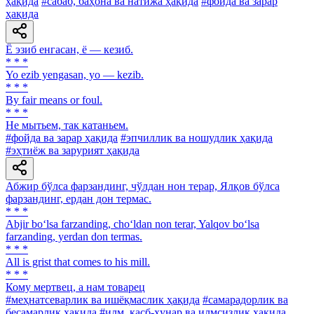
ҳақида
#сабаб, баҳона ва натижа ҳақида
#фойда ва зарар
ҳақида
Ё эзиб енгасан, ё — кезиб.
* * *
Yo ezib yengasan, yo — kezib.
* * *
By fair means or foul.
* * *
He мытьем, так катаньем.
#фойда ва зарар ҳақида
#эпчиллик ва ношудлик ҳақида
#эҳтиёж ва зарурият ҳақида
Абжир бўлса фарзандинг, чўлдан нон терар, Ялқов бўлса
фарзандинг, ердан дон термас.
* * *
Abjir bo‘lsa farzanding, cho‘ldan non terar, Yalqov bo‘lsa
farzanding, yerdan don termas.
* * *
All is grist that comes to his mill.
* * *
Кому мертвец, а нам товарец
#меҳнатсеварлик ва ишёқмаслик ҳақида
#самарадорлик ва
бесамарлик ҳақида
#илм, касб-ҳунар ва илмсизлик ҳақида