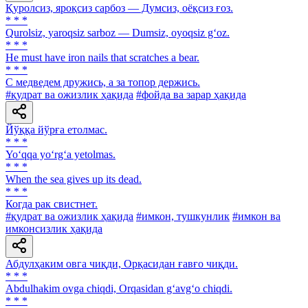
Қуролсиз, яроқсиз сарбоз — Думсиз, оёқсиз ғоз.
* * *
Qurolsiz, yaroqsiz sarboz — Dumsiz, oyoqsiz g‘oz.
* * *
Не must have iron nails that scratches a bear.
* * *
С медведем дружись, а за топор держись.
#қудрат ва ожизлик ҳақида
#фойда ва зарар ҳақида
Йўққа йўрға етолмас.
* * *
Yo‘qqa yo‘rg‘a yetolmas.
* * *
When the sea gives up its dead.
* * *
Когда рак свистнет.
#қудрат ва ожизлик ҳақида
#имкон, тушкунлик
#имкон ва
имконсизлик ҳақида
Абдулҳаким овга чиқди, Орқасидан ғавғо чиқди.
* * *
Abdulhakim ovga chiqdi, Orqasidan g‘avg‘o chiqdi.
* * *