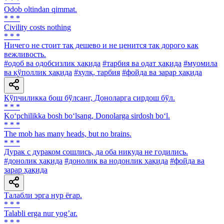
* * *
Odob oltindan qimmat.
* * *
Civility costs nothing
* * *
Ничего не стоит так дешево и не ценится так дорого как
вежливость.
#одоб ва одобсизлик ҳақида
#тарбия ва одат ҳақида
#муомила
ва қўполлик ҳақида
#хулқ, тарбия
#фойда ва зарар ҳақида
Кўпчиликка бош бўлсанг, Доноларга сирдош бўл.
* * *
Ko‘pchilikka bosh bo‘lsang, Donolarga sirdosh bo‘l.
* * *
The mob has many heads, but no brains.
* * *
Дурак с дураком сошлись, да оба никуда не годились.
#донолик ҳақида
#донолик ва нодонлик ҳақида
#фойда ва
зарар ҳақида
Талабли эрга нур ёғар.
* * *
Talabli erga nur yogʼar.
* * *