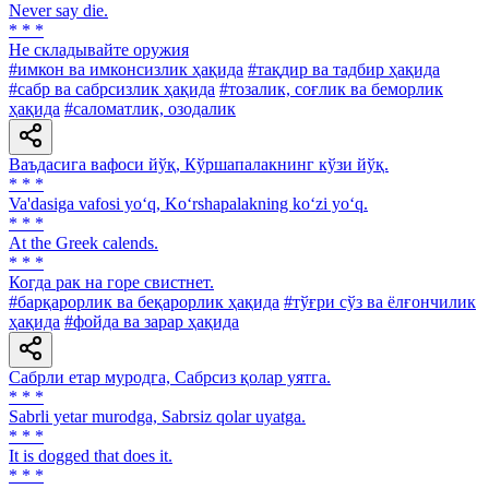
Never say die.
* * *
He складывайте оружия
#имкон ва имконсизлик ҳақида
#тақдир ва тадбир ҳақида
#сабр ва сабрсизлик ҳақида
#тозалик, соғлик ва беморлик
ҳақида
#саломатлик, озодалик
Ваъдасига вафоси йўқ, Кўршапалакнинг кўзи йўқ.
* * *
Va'dasiga vafosi yo‘q, Ko‘rshapalakning ko‘zi yo‘q.
* * *
At the Greek calends.
* * *
Когда рак на горе свистнет.
#барқарорлик ва беқарорлик ҳақида
#тўғри сўз ва ёлғончилик
ҳақида
#фойда ва зарар ҳақида
Сабрли етар муродга, Сабрсиз қолар уятга.
* * *
Sabrli yetar murodga, Sabrsiz qolar uyatga.
* * *
It is dogged that does it.
* * *