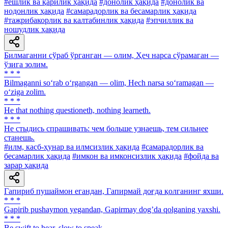
#ёшлик ва қарилик ҳақида
#донолик ҳақида
#донолик ва
нодонлик ҳақида
#самарадорлик ва бесамарлик ҳақида
#тажрибакорлик ва калтабинлик ҳақида
#эпчиллик ва
ношудлик ҳақида
Билмаганни сўраб ўрганган — олим, Ҳеч нарса сўрамаган —
ўзига золим.
* * *
Bilmaganni so‘rab o‘rgangan — olim, Hech narsa so‘ramagan —
o‘ziga zolim.
* * *
He that nothing questioneth, nothing learneth.
* * *
He стыдись спрашивать: чем больше узнаешь, тем сильнее
станешь.
#илм, касб-ҳунар ва илмсизлик ҳақида
#самарадорлик ва
бесамарлик ҳақида
#имкон ва имконсизлик ҳақида
#фойда ва
зарар ҳақида
Гапириб пушаймон егандан, Гапирмай доғда қолганинг яхши.
* * *
Gapirib pushaymon yegandan, Gapirmay dogʼda qolganing yaxshi.
* * *
Be swift to hear, slow to speak.