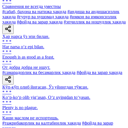
* * *
Сравнения не всегда уместны
#сабаб, баҳона ва натижа ҳақида
#андиша ва андишасизлик
ҳақида
#ғурур ва хушомад ҳақида
#имкон ва имконсизлик
ҳақида
#фойда ва зарар ҳақида
#эпчиллик ва ношудлик ҳақида
Ҳар нарса ўз эпи билан.
* * *
Har narsa o‘z epi bilan.
* * *
Enough is as good as a feast.
* * *
От добра добра не ищут.
#самарадорлик ва бесамарлик ҳақида
#фойда ва зарар ҳақида
Кўп-кўп олиб йиғасан, Ўз уйингдан тўясан.
* * *
Ko‘p-ko‘p olib yig‘asan, O‘z uyingdan to‘yasan.
* * *
Plenty is no plague.
* * *
Каши маслом не испортишь.
#тажрибакорлик ва калтабинлик ҳақида
#фойда ва зарар