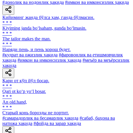
#донолик ва нодонлик ҳақида
#имкон ва имконсизлик ҳақида
Кийиминг жанда бўлса ҳам, ганда бўлмасин.
* * *
Kiyiming janda bo‘lsaham, ganda bo‘lmasin.
* * *
The tailor makes the man.
* * *
Наряди пень, и пень хорош будет.
#қудрат ва ожизлик ҳақида
#фаровонлик ва етишмовчилик
ҳақида
#имкон ва имконсизлик ҳақида
#меъёр ва меъёрсизлик
ҳақида
Қари от кўп йўл босар.
* * *
Qari ot ko‘p yo‘l bosar.
* * *
An old.hand,
* * *
Старый конь борозды не портит.
#самарадорлик ва бесамарлик ҳақида
#сабаб, баҳона ва
натижа ҳақида
#фойда ва зарар ҳақида