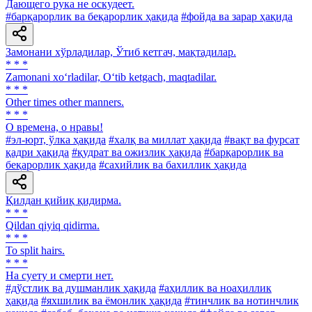
Дающего рука не оскудеет.
#барқарорлик ва беқарорлик ҳақида
#фойда ва зарар ҳақида
Замонани хўрладилар, Ўтиб кетгач, мақтадилар.
* * *
Zamonani xo‘rladilar, O‘tib ketgach, maqtadilar.
* * *
Other times other manners.
* * *
О времена, о нравы!
#эл-юрт, ўлка ҳақида
#халқ ва миллат ҳақида
#вақт ва фурсат
қадри ҳақида
#қудрат ва ожизлик ҳақида
#барқарорлик ва
беқарорлик ҳақида
#сахийлик ва бахиллик ҳақида
Қилдан қийиқ қидирма.
* * *
Qildan qiyiq qidirma.
* * *
To split hairs.
* * *
Ha суету и смерти нет.
#дўстлик ва душманлик ҳақида
#аҳиллик ва ноаҳиллик
ҳақида
#яхшилик ва ёмонлик ҳақида
#тинчлик ва нотинчлик