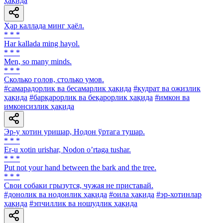
ҳақида
Ҳар каллада минг ҳаёл.
* * *
Har kallada ming hayol.
* * *
Men, so many minds.
* * *
Сколько голов, столько умов.
#самарадорлик ва бесамарлик ҳақида
#қудрат ва ожизлик
ҳақида
#барқарорлик ва беқарорлик ҳақида
#имкон ва
имконсизлик ҳақида
Эр-у хотин уришар, Нодон ўртага тушар.
* * *
Er-u xotin urishar, Nodon oʼrtaga tushar.
* * *
Put not your hand between the bark and the tree.
* * *
Свои собаки грызутся, чужая не приставай.
#донолик ва нодонлик ҳақида
#оила ҳақида
#эр-хотинлар
ҳақида
#эпчиллик ва ношудлик ҳақида