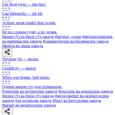
Гап билгунча — иш бил.
* * *
Gap bilguncha — ish bil.
* * *
Actions speak louder than words.
* * *
He по словам судят, а по делам.
#яхши сўз ва ёмон сўз ҳақида
#меҳнат, ҳунар
#меҳнатсеварлик
ва ишёқмаслик ҳақида
#самарадорлик ва бесамарлик ҳақида
#фойда ва зарар ҳақида
Урушли уй — мозор.
* * *
Urushli uy — mozor.
* * *
When war begins, hell opens.
* * *
Одним махом сто душ побивахом.
#тинчлик ва нотинчлик ҳақида
#аҳиллик ва ноаҳиллик ҳақида
#яхши сўз ва ёмон сўз ҳақида
#меҳр-оқибат ва оқибатсизлик
ҳақида
#эр-хотинлар ҳақида
#бахт ва бахтсизлик ҳақида
#меъёр ва меъёрсизлик ҳақида