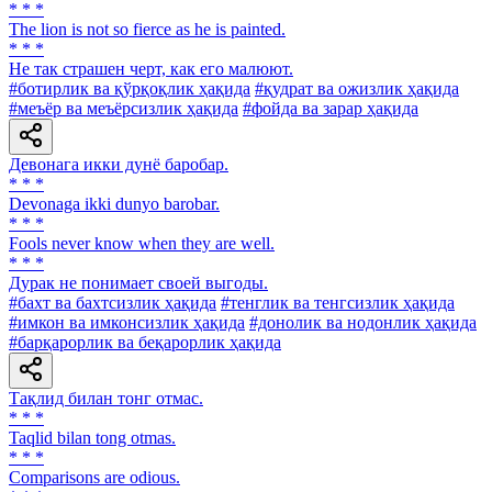
* * *
The lion is not so fierce as he is painted.
* * *
He так страшен черт, как его малюют.
#ботирлик ва қўрқоқлик ҳақида
#қудрат ва ожизлик ҳақида
#меъёр ва меъёрсизлик ҳақида
#фойда ва зарар ҳақида
Девонага икки дунё баробар.
* * *
Devonaga ikki dunyo barobar.
* * *
Fools never know when they are well.
* * *
Дурак не понимает своей выгоды.
#бахт ва бахтсизлик ҳақида
#тенглик ва тенгсизлик ҳақида
#имкон ва имконсизлик ҳақида
#донолик ва нодонлик ҳақида
#барқарорлик ва беқарорлик ҳақида
Тақлид билан тонг отмас.
* * *
Taqlid bilan tong otmas.
* * *
Comparisons are odious.