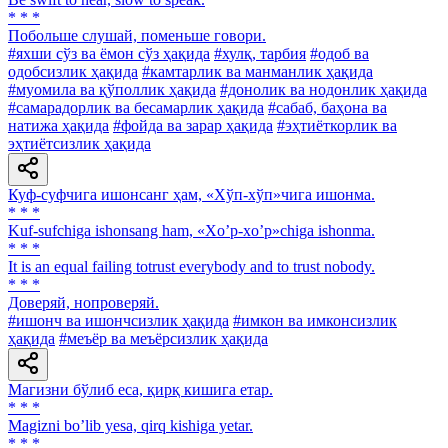
* * *
Побольше слушай, поменьше говори.
#яхши сўз ва ёмон сўз ҳақида
#хулқ, тарбия
#одоб ва
одобсизлик ҳақида
#камтарлик ва манманлик ҳақида
#муомила ва қўполлик ҳақида
#донолик ва нодонлик ҳақида
#самарадорлик ва бесамарлик ҳақида
#сабаб, баҳона ва
натижа ҳақида
#фойда ва зарар ҳақида
#эҳтиёткорлик ва
эҳтиётсизлик ҳақида
Куф-суфчига ишонсанг ҳам, «Хўп-хўп»чига ишонма.
* * *
Kuf-sufchiga ishonsang ham, «Xo’p-xo’p»chiga ishonma.
* * *
It is an equal failing totrust everybody and to trust nobody.
* * *
Доверяй, нопроверяй.
#ишонч ва ишончсизлик ҳақида
#имкон ва имконсизлик
ҳақида
#меъёр ва меъёрсизлик ҳақида
Магизни бўлиб еса, қирқ кишига етар.
* * *
Magizni boʼlib yesa, qirq kishiga yetar.
* * *