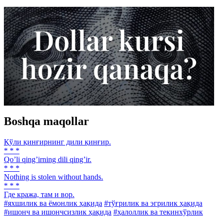
Boshqa maqollar
Қўли қинғирнинг дили қинғир.
* * *
Qoʼli qingʼirning dili qingʼir.
* * *
Nothing is stolen without hands.
* * *
Где кража, там и вор.
#яхшилик ва ёмонлик ҳақида
#тўғрилик ва эгрилик ҳақида
#ишонч ва ишончсизлик ҳақида
#ҳалоллик ва текинхўрлик