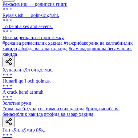
Режасиз иш — қолипсиз ғишт.
* * *
Rejasiz ish — qolipsiz g‘isht.
* * *
To be at sixes and sevens.
* * *
Ни в корень, ни в пристяжку.
#режа ва режасизлик ҳақида
#тажрибакорлик ва калтабинлик
ҳақида
#фойда ва зарар ҳақида
#самарадорлик ва бесамарлик
ҳақида
Ҳунарли қўл оч қолмас.
* * *
Hunarli qo‘l och qolmas.
* * *
A crack hand at smth.
* * *
Золотые руки.
#илм, касб-ҳунар ва илмсизлик ҳақида
#ризқ-насиба ва
бенасиблик ҳақида
#фойда ва зарар ҳақида
Гап кўп, кўмир йўқ.
* * *