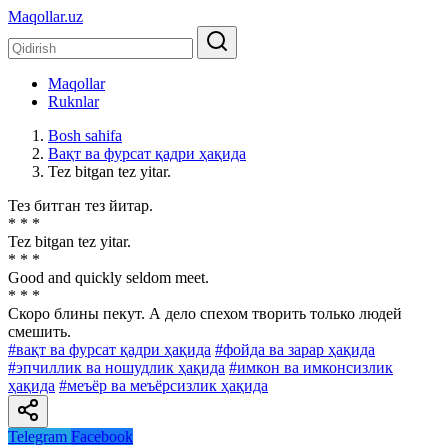
Maqollar.uz
Maqollar
Ruknlar
Bosh sahifa
Вақт ва фурсат қадри ҳақида
Tez bitgan tez yitar.
Тез битган тез йитар.
* * *
Tez bitgan tez yitar.
* * *
Good and quickly seldom meet.
* * *
Скоро блины пекут. А дело спехом творить только людей
смешить.
#вақт ва фурсат қадри ҳақида
#фойда ва зарар ҳақида
#эпчиллик ва ношудлик ҳақида
#имкон ва имконсизлик
ҳақида
#меъёр ва меъёрсизлик ҳақида
Telegram
Facebook