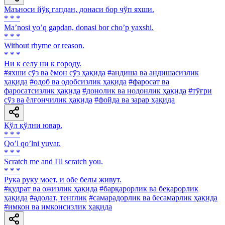
Маъноси йўқ гапдан, донаси бор чўп яхши.
* * *
Maʼnosi yoʼq gapdan, donasi bor choʼp yaxshi.
* * *
Without rhyme or reason.
* * *
Ни к селу ни к городу.
#яхши сўз ва ёмон сўз ҳақида
#андиша ва андишасизлик
ҳақида
#одоб ва одобсизлик ҳақида
#фаросат ва
фаросатсизлик ҳақида
#донолик ва нодонлик ҳақида
#тўғри
сўз ва ёлғончилик ҳақида
#фойда ва зарар ҳақида
Қўл қўлни ювар.
* * *
Qoʼl qoʼlni yuvar.
* * *
Scratch me and I'll scratch you.
* * *
Рука руку моет, и обе белы живут.
#қудрат ва ожизлик ҳақида
#барқарорлик ва беқарорлик
ҳақида
#адолат, тенглик
#самарадорлик ва бесамарлик ҳақида
#имкон ва имконсизлик ҳақида