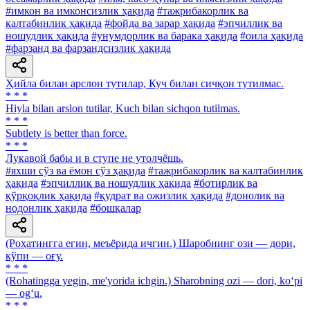
#имкон ва имконсизлик ҳақида
#тажрибакорлик ва
калтабинлик ҳақида
#фойда ва зарар ҳақида
#эпчиллик ва
ношудлик ҳақида
#унумдорлик ва барака ҳақида
#оила ҳақида
#фарзанд ва фарзандсизлик ҳақида
Ҳийла билан арслон тутилар, Куч билан сичқон тутилмас.
* * *
Hiyla bilan arslon tutilar, Kuch bilan sichqon tutilmas.
* * *
Subtlety is better than force.
* * *
Лукавой бабы и в ступе не утолчёшь.
#яхши сўз ва ёмон сўз ҳақида
#тажрибакорлик ва калтабинлик
ҳақида
#эпчиллик ва ношудлик ҳақида
#ботирлик ва
қўрқоқлик ҳақида
#қудрат ва ожизлик ҳақида
#донолик ва
нодонлик ҳақида
#бошқалар
(Роҳатингга егин, меъёрида ичгин.) Шаробнинг ози — дори,
кўпи — оғу.
* * *
(Rohatingga yegin, me'yorida ichgin.) Sharobning ozi — dori, ko‘pi
— og‘u.
* * *