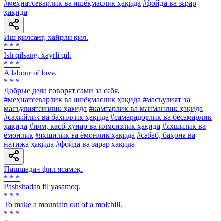
#меҳнатсеварлик ва ишёқмаслик ҳақида
#фойда ва зарар
ҳақида
Иш қилсанг, хайрли қил.
* * *
Ish qilsang, xayrli qil.
* * *
A labour of love.
* * *
Добрые дела говорят сами за себя.
#меҳнатсеварлик ва ишёқмаслик ҳақида
#масъулият ва
масъулиятсизлик ҳақида
#камтарлик ва манманлик ҳақида
#сахийлик ва бахиллик ҳақида
#самарадорлик ва бесамарлик
ҳақида
#илм, касб-ҳунар ва илмсизлик ҳақида
#яхшилик ва
ёмонлик
#яхшилик ва ёмонлик ҳақида
#сабаб, баҳона ва
натижа ҳақида
#фойда ва зарар ҳақида
Пашшадан фил ясамоқ.
* * *
Pashshadan fil yasamoq.
* * *
To make a mountain out of a molehill.
* * *