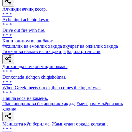
Аччиқни аччиқ кесар.
* * *
Achchiqni achchiq kesar.
* * *
Drive out fire with fire.
* * *
Клин клином вышибают.
#яхшилик ва ёмонлик ҳақида
#қудрат ва ожизлик ҳақида
#имкон ва имконсизлик ҳақида
#адолат, тенглик
Донхонада сичқон чиқишолмас.
* * *
Donxonada sichqon chiqisholmas.
* * *
When Greek meets Greek,then comes the tug of war.
* * *
Нашла коса на камень.
#барқарорлик ва беқарорлик ҳақида
#меъёр ва меъёрсизлик
ҳақида
Маишатга кўп берилма, Жамиятдан орқада қоласан.
* * *