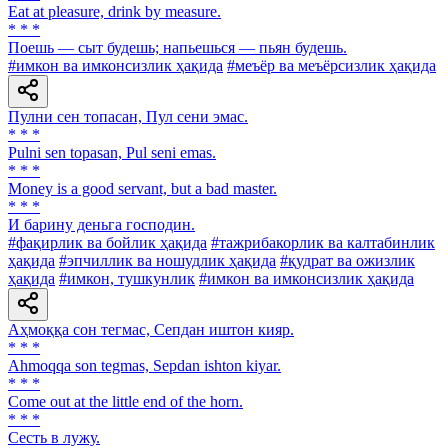
Eat at pleasure, drink by measure.
* * *
Поешь — сыт будешь; напьешься — пьян будешь.
#имкон ва имконсизлик ҳақида
#меъёр ва меъёрсизлик ҳақида
Пулни сен топасан, Пул сени эмас.
* * *
Pulni sen topasan, Pul seni emas.
* * *
Money is a good servant, but a bad master.
* * *
И барину деньга господин.
#фақирлик ва бойлик ҳақида
#тажрибакорлик ва калтабинлик
ҳақида
#эпчиллик ва ношудлик ҳақида
#қудрат ва ожизлик
ҳақида
#имкон, тушкунлик
#имкон ва имконсизлик ҳақида
Аҳмоққа сон тегмас, Сепдан иштон кияр.
* * *
Ahmoqqa son tegmas, Sepdan ishton kiyar.
* * *
Come out at the little end of the horn.
* * *
Сесть в лужу.