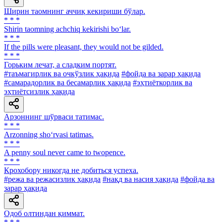
Ширин таомнинг аччиқ кекириши бўлар.
* * *
Shirin taomning achchiq kekirishi bo‘lar.
* * *
If the pills were pleasant, they would not be gilded.
* * *
Горьким лечат, а сладким портят.
#таъмагирлик ва очкўзлик ҳақида
#фойда ва зарар ҳақида
#самарадорлик ва бесамарлик ҳақида
#эҳтиёткорлик ва
эҳтиётсизлик ҳақида
Арзоннинг шўрваси татимас.
* * *
Arzonning sho‘rvasi tatimas.
* * *
A penny soul never came to twopence.
* * *
Крохобору никогда не добиться успеха.
#режа ва режасизлик ҳақида
#нақд ва насия ҳақида
#фойда ва
зарар ҳақида
Одоб олтиндан қиммат.