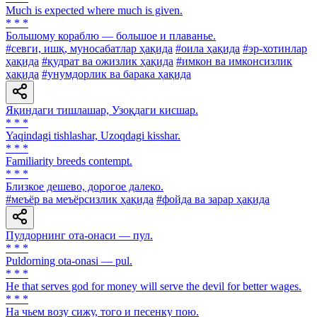
Much is expected where much is given.
* * *
Большому кораблю — большое и плаванье.
#севги, ишқ, муносабатлар ҳақида
#оила ҳақида
#эр-хотинлар
ҳақида
#қудрат ва ожизлик ҳақида
#имкон ва имконсизлик
ҳақида
#унумдорлик ва барака ҳақида
Яқиндаги тишлашар, Узоқдаги кисшар.
* * *
Yaqindagi tishlashar, Uzoqdagi kisshar.
* * *
Familiarity breeds contempt.
* * *
Близкое дешево, дорогое далеко.
#меъёр ва меъёрсизлик ҳақида
#фойда ва зарар ҳақида
Пулдорнинг ота-онаси — пул.
* * *
Puldorning ota-onasi — pul.
* * *
He that serves god for money will serve the devil for better wages.
* * *
На чьем возу сижу, того и песенку пою.