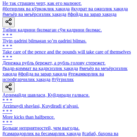
He так страшен черт, как его малюют.
#ботирлик ва қўрқоқлик ҳақида
#қудрат ва ожизлик ҳақида
#меъёр ва меъёрсизлик ҳақида
#фойда ва зарар ҳақида
Тийин қадрини билмаган сўм қадрини билмас.
* * *
Tiyin qadrini bilmagan soʼm qadrini bilmas.
* * *
Take care of the pence and the pounds will take care of themselves
* * *
Денежка рубль бережет, а рубль голову стережет.
#қадр-қиммат ва қадрсизлик ҳақида
#меъёр ва меъёрсизлик
ҳақида
#фойда ва зарар ҳақида
#тежамкорлик ва
исрофгарчилик ҳақида
#тўғрилик
Арзимайди шавласи, Куйдиради ғалваси.
* * *
Arzimaydi shavlasi, Kuydiradi g‘alvasi.
* * *
More kicks than halfpence.
* * *
Больше неприятностей, чем выгоды.
#самарадорлик ва бесамарлик ҳақида
#сабаб, баҳона ва