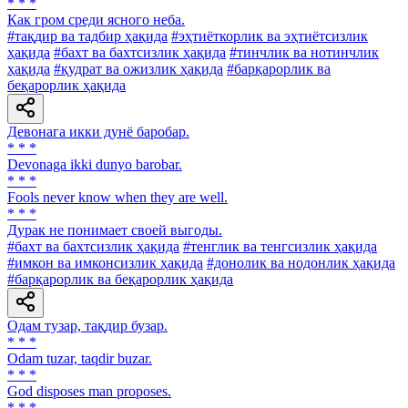
* * *
Как гром среди ясного неба.
#тақдир ва тадбир ҳақида
#эҳтиёткорлик ва эҳтиётсизлик
ҳақида
#бахт ва бахтсизлик ҳақида
#тинчлик ва нотинчлик
ҳақида
#қудрат ва ожизлик ҳақида
#барқарорлик ва
беқарорлик ҳақида
Девонага икки дунё баробар.
* * *
Devonaga ikki dunyo barobar.
* * *
Fools never know when they are well.
* * *
Дурак не понимает своей выгоды.
#бахт ва бахтсизлик ҳақида
#тенглик ва тенгсизлик ҳақида
#имкон ва имконсизлик ҳақида
#донолик ва нодонлик ҳақида
#барқарорлик ва беқарорлик ҳақида
Одам тузар, тақдир бузар.
* * *
Odam tuzar, taqdir buzar.
* * *
God disposes man proposes.
* * *