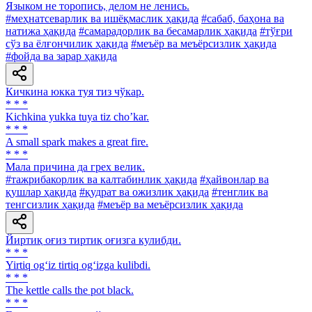
Языком не торопись, делом не ленись.
#меҳнатсеварлик ва ишёқмаслик ҳақида
#сабаб, баҳона ва
натижа ҳақида
#самарадорлик ва бесамарлик ҳақида
#тўғри
сўз ва ёлғончилик ҳақида
#меъёр ва меъёрсизлик ҳақида
#фойда ва зарар ҳақида
Кичкина юкка туя тиз чўкар.
* * *
Kichkina yukka tuya tiz choʼkar.
* * *
A small spark makes a great fire.
* * *
Мала причина да грех велик.
#тажрибакорлик ва калтабинлик ҳақида
#ҳайвонлар ва
қушлар ҳақида
#қудрат ва ожизлик ҳақида
#тенглик ва
тенгсизлик ҳақида
#меъёр ва меъёрсизлик ҳақида
Йиртиқ оғиз тиртиқ оғизга кулибди.
* * *
Yirtiq og‘iz tirtiq og‘izga kulibdi.
* * *
The kettle calls the pot black.
* * *