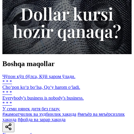
Boshqa maqollar
Чўпон кўп бўлса, Қўй ҳаром ўлади.
* * *
Cho‘pon ko‘p bo‘lsa, Qo‘y harom o‘ladi.
* * *
Everybody's business is nobody's business.
* * *
У семи нянек дитя без глазу.
#жамоатчилик ва худбинлик ҳақида
#меъёр ва меъёрсизлик
ҳақида
#фойда ва зарар ҳақида