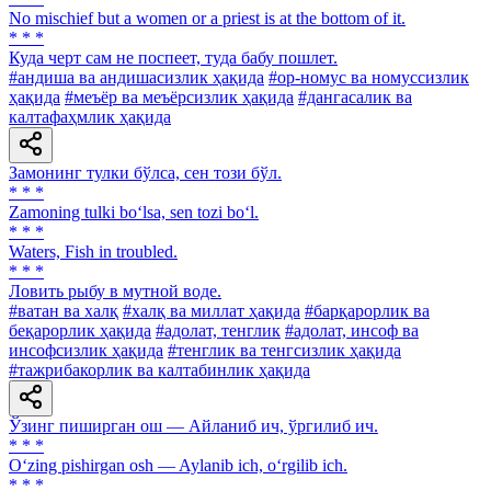
No mischief but a women or a priest is at the bottom of it.
* * *
Куда черт сам не поспеет, туда бабу пошлет.
#андиша ва андишасизлик ҳақида
#ор-номус ва номуссизлик
ҳақида
#меъёр ва меъёрсизлик ҳақида
#дангасалик ва
калтафаҳмлик ҳақида
Замонинг тулки бўлса, сен този бўл.
* * *
Zamoning tulki bo‘lsa, sen tozi bo‘l.
* * *
Waters, Fish in troubled.
* * *
Ловить рыбу в мутной воде.
#ватан ва халқ
#халқ ва миллат ҳақида
#барқарорлик ва
беқарорлик ҳақида
#адолат, тенглик
#адолат, инсоф ва
инсофсизлик ҳақида
#тенглик ва тенгсизлик ҳақида
#тажрибакорлик ва калтабинлик ҳақида
Ўзинг пиширган ош — Айланиб ич, ўргилиб ич.
* * *
O‘zing pishirgan osh — Aylanib ich, o‘rgilib ich.
* * *