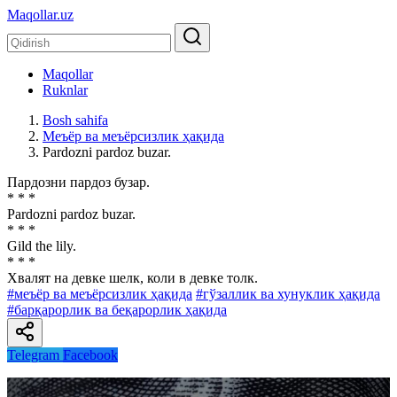
Maqollar.uz
Maqollar
Ruknlar
Bosh sahifa
Меъёр ва меъёрсизлик ҳақида
Pardozni pardoz buzar.
Пардозни пардоз бузар.
* * *
Pardozni pardoz buzar.
* * *
Gild the lily.
* * *
Хвалят на девке шелк, коли в девке толк.
#меъёр ва меъёрсизлик ҳақида
#гўзаллик ва хунуклик ҳақида
#барқарорлик ва беқарорлик ҳақида
Telegram
Facebook