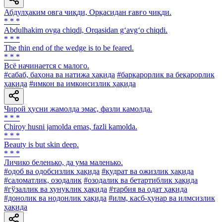
Абдулҳаким овга чиқди, Орқасидан ғавғо чиқди.
* * *
Abdulhakim ovga chiqdi, Orqasidan g‘avg‘o chiqdi.
* * *
The thin end of the wedge is to be feared.
* * *
Всё начинается с малого.
#сабаб, баҳона ва натижа ҳақида
#барқарорлик ва беқарорлик
ҳақида
#имкон ва имконсизлик ҳақида
Чирой ҳусни жамолда эмас, фазли камолда.
* * *
Chiroy husni jamolda emas, fazli kamolda.
* * *
Beauty is but skin deep.
* * *
Личико беленько, да ума маленько.
#одоб ва одобсизлик ҳақида
#қудрат ва ожизлик ҳақида
#саломатлик, озодалик
#озодалик ва бетартиблик ҳақида
#гўзаллик ва хунуклик ҳақида
#тарбия ва одат ҳақида
#донолик ва нодонлик ҳақида
#илм, касб-ҳунар ва илмсизлик
ҳақида