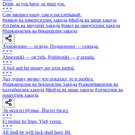
Drink, аs you brew, so must you.
* * *
Сам заварил кашу, сам и расхлебывай.
#имкон ва имконсизлик ҳақида
#фойда ва зарар ҳақида
#эҳтиёж ва зарурият ҳақида
#омад ва омадсизлик ҳақида
#барқарорлик ва беқарорлик ҳақида
Аҳмоқники — оғзида, Подшоники — ғазнада.
* * *
Ahmoqniki — og‘zida, Podshoniki — g‘aznada.
* * *
A fool and his money are soon parted.
* * *
Дал дураку, яичко; что покатил, то и разбил.
#барқарорлик ва беқарорлик ҳақида
#тажрибакорлик ва
калтабинлик ҳақида
#фойда ва зарар ҳақида
#эпчиллик ва
ношудлик ҳақида
Эр молсиз бўлмас, Йигит ёрсиз.
* * *
Er molsiz boʼlmas, Yigit yorsiz.
* * *
All shall be well Jack shall have Jill.