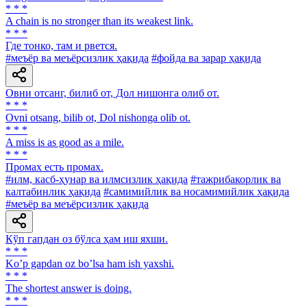
* * *
A chain is no stronger than its weakest link.
* * *
Где тонко, там и рвется.
#меъёр ва меъёрсизлик ҳақида
#фойда ва зарар ҳақида
Овни отсанг, билиб от, Дол нишонга олиб от.
* * *
Ovni otsang, bilib ot, Dol nishonga olib ot.
* * *
A miss is as good as a mile.
* * *
Промах есть промах.
#илм, касб-ҳунар ва илмсизлик ҳақида
#тажрибакорлик ва
калтабинлик ҳақида
#самимийлик ва носамимийлик ҳақида
#меъёр ва меъёрсизлик ҳақида
Кўп гапдан оз бўлса ҳам иш яхши.
* * *
Koʼp gapdan oz boʼlsa ham ish yaxshi.
* * *
The shortest answer is doing.
* * *