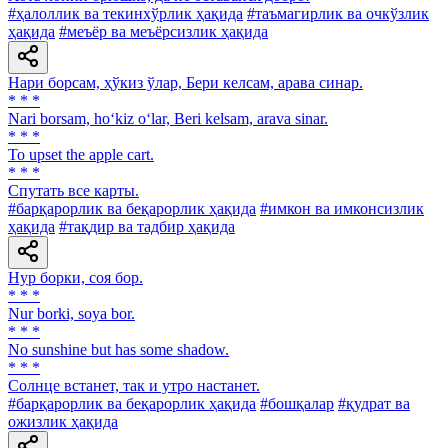
#ҳалоллик ва текинхўрлик ҳақида
#таъмагирлик ва очкўзлик
ҳақида
#меъёр ва меъёрсизлик ҳақида
Нари борсам, ҳўкиз ўлар, Бери келсам, арава синар.
* * *
Nari borsam, ho‘kiz o‘lar, Beri kelsam, arava sinar.
* * *
То upset the apple cart.
* * *
Спутать все карты.
#барқарорлик ва беқарорлик ҳақида
#имкон ва имконсизлик
ҳақида
#тақдир ва тадбир ҳақида
Нур борки, соя бор.
* * *
Nur borki, soya bor.
* * *
No sunshine but has some shadow.
* * *
Солнце встанет, так и утро настанет.
#барқарорлик ва беқарорлик ҳақида
#бошқалар
#қудрат ва
ожизлик ҳақида