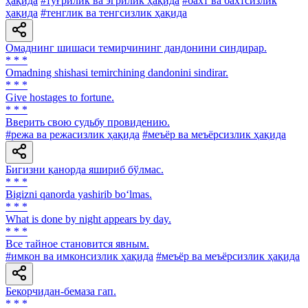
ҳақида
#тўғрилик ва эгрилик ҳақида
#бахт ва бахтсизлик
ҳақида
#тенглик ва тенгсизлик ҳақида
Омаднинг шишаси темирчининг дандонини синдирар.
* * *
Omadning shishasi temirchining dandonini sindirar.
* * *
Give hostages to fortune.
* * *
Вверить свою судьбу провидению.
#режа ва режасизлик ҳақида
#меъёр ва меъёрсизлик ҳақида
Бигизни қанорда яшириб бўлмас.
* * *
Bigizni qanorda yashirib bo‘lmas.
* * *
What is done by night appears by day.
* * *
Все тайное становится явным.
#имкон ва имконсизлик ҳақида
#меъёр ва меъёрсизлик ҳақида
Бекорчидан-бемаза гап.
* * *