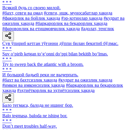
* * *
Всякий будь со своею милой.
#бахт, севги ва омад
#севги, ишқ, муносабатлар ҳақида
#фақирлик ва бойлик ҳақида
#эр-хотинлар ҳақида
#қудрат ва
ожизлик ҳақида
#барқарорлик ва беқарорлик ҳақида
#фаровонлик ва етишмовчилик ҳақида
#адолат, тенглик
Сув ўпириб кетган тўғонни дўппи билан бекитиб бўлмас.
* * *
Suv o‘pirib ketgan to‘g‘onni do‘ppi bilan bekitib bo‘lmas.
* * *
Try to sweep back the atlantic with a broom.
* * *
И большой бадьей реки не вычерпать.
#бахт ва бахтсизлик ҳақида
#қудрат ва ожизлик ҳақида
#имкон ва имконсизлик ҳақида
#барқарорлик ва беқарорлик
ҳақида
#эҳтиёткорлик ва эҳтиётсизлик ҳақида
Бало тегмаса, балода не ишинг бор.
* * *
Balo tegmasa, baloda ne ishing bor.
* * *
Don’t meet troubles half-way.