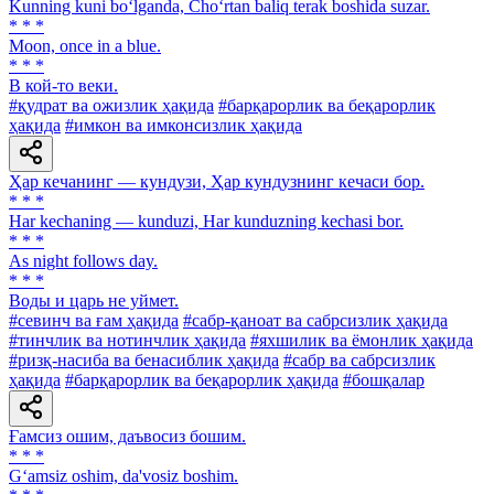
Kunning kuni bo‘lganda, Cho‘rtan baliq terak boshida suzar.
* * *
Moon, once in a blue.
* * *
В кой-то веки.
#қудрат ва ожизлик ҳақида
#барқарорлик ва беқарорлик
ҳақида
#имкон ва имконсизлик ҳақида
Ҳар кечанинг — кундузи, Ҳар кундузнинг кечаси бор.
* * *
Har kechaning — kunduzi, Har kunduzning kechasi bor.
* * *
As night follows day.
* * *
Воды и царь не уймет.
#севинч ва ғам ҳақида
#сабр-қаноат ва сабрсизлик ҳақида
#тинчлик ва нотинчлик ҳақида
#яхшилик ва ёмонлик ҳақида
#ризқ-насиба ва бенасиблик ҳақида
#сабр ва сабрсизлик
ҳақида
#барқарорлик ва беқарорлик ҳақида
#бошқалар
Ғамсиз ошим, даъвосиз бошим.
* * *
G‘amsiz oshim, da'vosiz boshim.