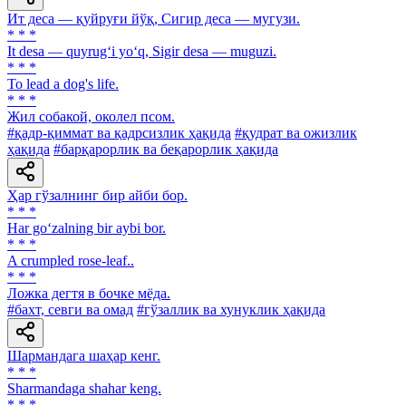
Ит деса — қуйруғи йўқ, Сигир деса — мугузи.
* * *
It desa — quyrug‘i yo‘q, Sigir desa — muguzi.
* * *
To lead a dog's life.
* * *
Жил собакой, околел псом.
#қадр-қиммат ва қадрсизлик ҳақида
#қудрат ва ожизлик
ҳақида
#барқарорлик ва беқарорлик ҳақида
Ҳар гўзалнинг бир айби бор.
* * *
Har go‘zalning bir aybi bor.
* * *
A crumpled rose-leaf..
* * *
Ложка дегтя в бочке мёда.
#бахт, севги ва омад
#гўзаллик ва хунуклик ҳақида
Шармандага шаҳар кенг.
* * *
Sharmandaga shahar keng.
* * *