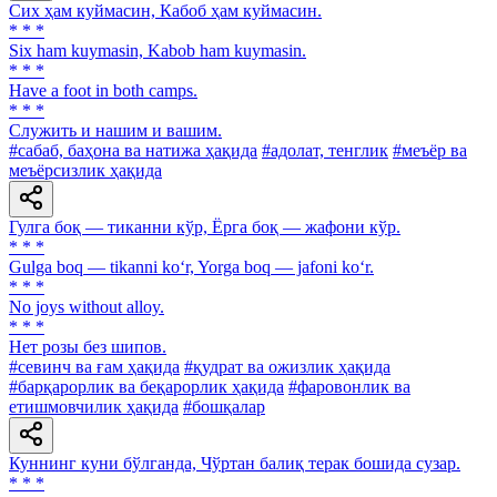
Сих ҳам куймасин, Кабоб ҳам куймасин.
* * *
Six ham kuymasin, Kabob ham kuymasin.
* * *
Have a foot in both camps.
* * *
Служить и нашим и вашим.
#сабаб, баҳона ва натижа ҳақида
#адолат, тенглик
#меъёр ва
меъёрсизлик ҳақида
Гулга боқ — тиканни кўр, Ёрга боқ — жафони кўр.
* * *
Gulga boq — tikanni ko‘r, Yorga boq — jafoni ko‘r.
* * *
No joys without alloy.
* * *
Нет розы без шипов.
#севинч ва ғам ҳақида
#қудрат ва ожизлик ҳақида
#барқарорлик ва беқарорлик ҳақида
#фаровонлик ва
етишмовчилик ҳақида
#бошқалар
Куннинг куни бўлганда, Чўртан балиқ терак бошида сузар.
* * *