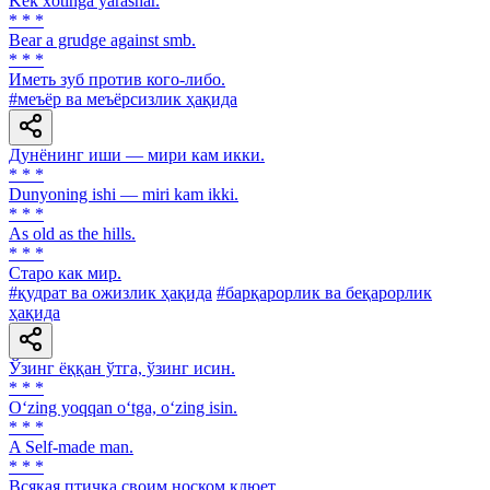
Kek xotinga yarashar.
* * *
Bear a grudge against smb.
* * *
Иметь зуб против кого-либо.
#меъёр ва меъёрсизлик ҳақида
Дунёнинг иши — мири кам икки.
* * *
Dunyoning ishi — miri kam ikki.
* * *
As old as the hills.
* * *
Старо как мир.
#қудрат ва ожизлик ҳақида
#барқарорлик ва беқарорлик
ҳақида
Ўзинг ёққан ўтга, ўзинг исин.
* * *
O‘zing yoqqan o‘tga, o‘zing isin.
* * *
A Self-made man.
* * *
Всякая птичка своим носком клюет.