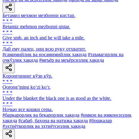
Бетамиз меҳмон мезбонни қистар.
* * *
Betamiz mehmon mezbonni qistar.
* * *
Give smb. an inch and he will take a mile.
* * *
Дай ему палец, они всю руку отхватит.
#самимийлик ва носамимийлик ҳақида
#таъмагирлик ва
очкўзлик ҳақида
#меъёр ва меъёрсизлик ҳақида
Қоронғининг кўзи кўр.
* * *
Qorong‘ining ko‘zi ko‘r.
* * *
Under the blanket the black one is as good as the white.
* * *
Ночью все кошки серы.
#барқарорлик ва беқарорлик ҳақида
#имкон ва имконсизлик
ҳақида
#сабаб, баҳона ва натижа ҳақида
#бошқалар
#эҳтиёткорлик ва эҳтиётсизлик ҳақида