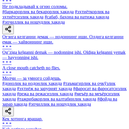
* * *
He подкладывай к огню соломы.
#барқарорлик ва беқарорлик ҳақида
#эҳтиёткорлик ва
эҳтиётсизлик ҳақида
#сабаб, баҳона ва натижа ҳақида
#эпчиллик ва ношудлик ҳақида
Оғзига келганни демак — нодоннинг иши. Олдига келганни
емак — ҳайвоннинг иши.
* * *
Ogʼziga kelganni demak — nodonning ishi. Oldiga kelganni yemak
— hayvonning ishi.
* * *
A close mouth catcheth no flies.
* * *
Молчи — за умного сойдешь.
#донолик ва нодонлик ҳақида
#таъмагирлик ва очкўзлик
ҳақида
#эҳтиёж ва зарурият ҳақида
#фаросат ва фаросатсизлик
ҳақида
#режа ва режасизлик ҳақида
#меъёр ва меъёрсизлик
ҳақида
#тажрибакорлик ва калтабинлик ҳақида
#фойда ва
зарар ҳақида
#эпчиллик ва ношудлик ҳақида
Кек хотинга ярашар.
* * *