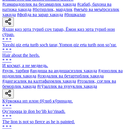
#самарадорлик ва бесамарлик ҳақида
#сабаб, баҳона ва
натижа ҳақида
#ботирлик, мардлик
#меъёр ва меъёрсизлик
ҳақида
#фойда ва зарар ҳақида
#бошқалар
Яхши қиз эрта туриб соч тарар, Ёмон қиз эрта туриб нон
сўрар.
* * *
Yaxshi qiz erta turib soch tarar, Yomon qiz erta turib non soʼrar.
* * *
Hair about the heels.
* * *
И космат, а не медведь.
#хулқ, тарбия
#андиша ва андишасизлик ҳақида
#донолик ва
нодонлик ҳақида
#озодалик ва бетартиблик ҳақида
#дангасалик ва калтафаҳмлик ҳақида
#тозалик, соғлик ва
беморлик ҳақида
#гўзаллик ва хунуклик ҳақида
Қўрқоққа ип илон бўлиб кўринади.
* * *
Qo‘rqoqqa ip ilon bo‘lib ko‘rinadi.
* * *
The lion is not so fierce as he is painted.
* * *