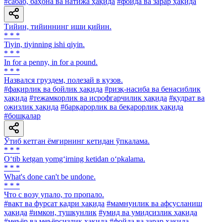
#сабаб, баҳона ва натижа ҳақида
#фойда ва зарар ҳақида
Тийин, тийиннинг иши қийин.
* * *
Tiyin, tiyinning ishi qiyin.
* * *
In for a penny, in for a pound.
* * *
Назвался груздем, полезай в кузов.
#фақирлик ва бойлик ҳақида
#ризқ-насиба ва бенасиблик
ҳақида
#тежамкорлик ва исрофгарчилик ҳақида
#қудрат ва
ожизлик ҳақида
#барқарорлик ва беқарорлик ҳақида
#бошқалар
Ўтиб кетган ёмғирнинг кетидан ўпкалама.
* * *
O‘tib ketgan yomg‘irning ketidan o‘pkalama.
* * *
What's done can't be undone.
* * *
Что с возу упало, то пропало.
#вақт ва фурсат қадри ҳақида
#мамнунлик ва афсусланиш
ҳақида
#имкон, тушкунлик
#умид ва умидсизлик ҳақида
#меъёр ва меъёрсизлик ҳақида
#фойда ва зарар ҳақида