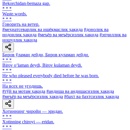
Bekorchidan-bemaza gap.
* * *
Waste.words.
* * *
Говорить на ветер.
#меҳнатсеварлик ва ишёқмаслик ҳақида
#донолик ва
нодонлик ҳақида
#меъёр ва меъёрсизлик ҳақида
#эпчиллик ва
ношудлик ҳақида
Биров ўламан дейди, Биров куламан дейди.
* * *
Birov o‘laman deydi, Birov kulaman deydi.
* * *
He who pleased everybody died before he was born.
* * *
На всех не угодишь.
#тўй ва мотам ҳақида
#андиша ва андишасизлик ҳақида
#меъёр ва меъёрсизлик ҳақида
#бахт ва бахтсизлик ҳақида
Хотиннинг чиройи — эридан.
* * *
Xotinning chiroyi — eridan.
* * *