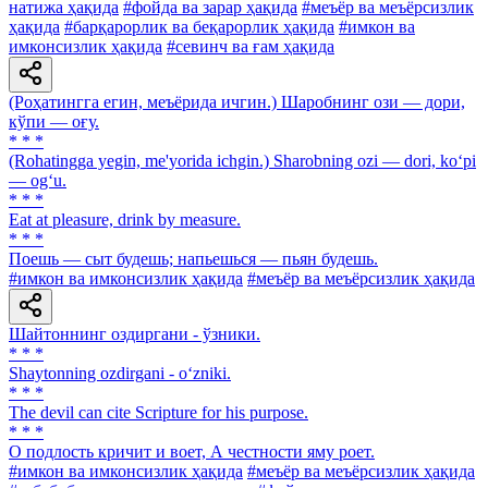
натижа ҳақида
#фойда ва зарар ҳақида
#меъёр ва меъёрсизлик
ҳақида
#барқарорлик ва беқарорлик ҳақида
#имкон ва
имконсизлик ҳақида
#севинч ва ғам ҳақида
(Роҳатингга егин, меъёрида ичгин.) Шаробнинг ози — дори,
кўпи — оғу.
* * *
(Rohatingga yegin, me'yorida ichgin.) Sharobning ozi — dori, ko‘pi
— og‘u.
* * *
Eat at pleasure, drink by measure.
* * *
Поешь — сыт будешь; напьешься — пьян будешь.
#имкон ва имконсизлик ҳақида
#меъёр ва меъёрсизлик ҳақида
Шайтоннинг оздиргани - ўзники.
* * *
Shaytonning ozdirgani - o‘zniki.
* * *
The devil can cite Scripture for his purpose.
* * *
О подлость кричит и воет, А честности яму роет.
#имкон ва имконсизлик ҳақида
#меъёр ва меъёрсизлик ҳақида