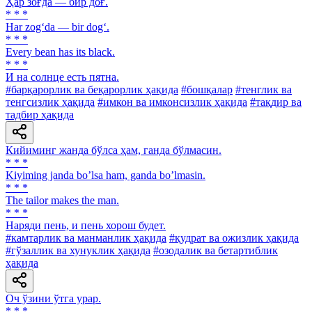
Ҳар зоғда — бир доғ.
* * *
Har zog‘da — bir dog‘.
* * *
Every bean has its black.
* * *
И на солнце есть пятна.
#барқарорлик ва беқарорлик ҳақида
#бошқалар
#тенглик ва
тенгсизлик ҳақида
#имкон ва имконсизлик ҳақида
#тақдир ва
тадбир ҳақида
Кийиминг жанда бўлса ҳам, ганда бўлмасин.
* * *
Kiyiming janda boʼlsa ham, ganda boʼlmasin.
* * *
The tailor makes the man.
* * *
Наряди пень, и пень хорош будет.
#камтарлик ва манманлик ҳақида
#қудрат ва ожизлик ҳақида
#гўзаллик ва хунуклик ҳақида
#озодалик ва бетартиблик
ҳақида
Оч ўзини ўтга урар.
* * *