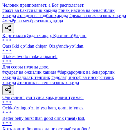
Человек предполагает, а Бог располагает.
#бахт ва бахтсизлик ҳақида
#ризқ-насиба ва бенасиблик
ҳақида
#тақдир ва тадбир ҳақида
#режа ва режасизлик ҳақида
#меъёр ва меъёрсизлик ҳақида
Қарс икки қўлдан чиқар, Қизғанч-йўлдан.
* * *
Qars ikki qo‘ldan chiqar, Qizg‘anch-yo‘ldan.
* * *
It takes two to make a quarrel.
* * *
Для ссоры нужны двое.
#қудрат ва ожизлик ҳақида
#барқарорлик ва беқарорлик
ҳақида
#адолат, тенглик
#адолат, инсоф ва инсофсизлик
ҳақида
#тенглик ва тенгсизлик ҳақида
Очкўзнинг ўзи тўйса ҳам, қорни тўймас.
* * *
Ochko‘zning o‘zi to‘ysa ham, qorni to‘ymas.
* * *
Better belly burst than good drink (meat) lost.
* * *
Хоть лопни брюшко, да не оставайся добро!