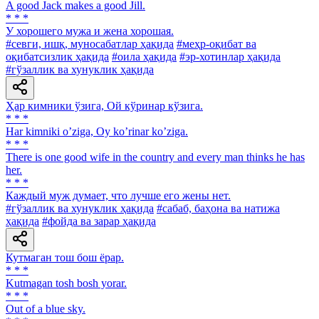
A good Jack makes a good Jill.
* * *
У хорошего мужа и жена хорошая.
#севги, ишқ, муносабатлар ҳақида
#меҳр-оқибат ва
оқибатсизлик ҳақида
#оила ҳақида
#эр-хотинлар ҳақида
#гўзаллик ва хунуклик ҳақида
Ҳар кимники ўзига, Ой кўринар кўзига.
* * *
Har kimniki oʼziga, Oy koʼrinar koʼziga.
* * *
There is one good wife in the country and every man thinks he has
her.
* * *
Каждый муж думает, что лучше его жены нет.
#гўзаллик ва хунуклик ҳақида
#сабаб, баҳона ва натижа
ҳақида
#фойда ва зарар ҳақида
Кутмаган тош бош ёрар.
* * *
Kutmagan tosh bosh yorar.
* * *
Out of a blue sky.