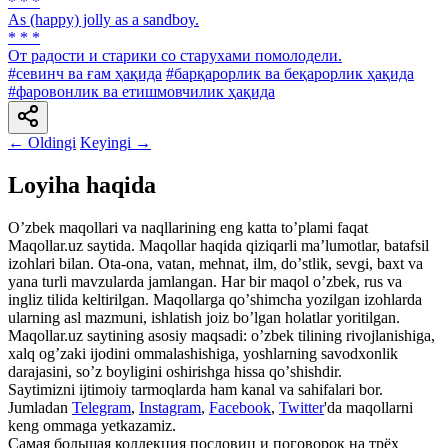
* * *
As (happy) jolly as a sandboy.
* * *
От радости и старики со старухами помолодели.
#севинч ва ғам ҳақида
#барқарорлик ва беқарорлик ҳақида
#фаровонлик ва етишмовчилик ҳақида
← Oldingi
Keyingi →
Loyiha haqida
Oʼzbek maqollari va naqllarining eng katta toʼplami faqat
Maqollar.uz saytida. Maqollar haqida qiziqarli maʼlumotlar, batafsil
izohlari bilan. Ota-ona, vatan, mehnat, ilm, doʼstlik, sevgi, baxt va
yana turli mavzularda jamlangan. Har bir maqol oʼzbek, rus va
ingliz tilida keltirilgan. Maqollarga qoʼshimcha yozilgan izohlarda
ularning asl mazmuni, ishlatish joiz boʼlgan holatlar yoritilgan.
Maqollar.uz saytining asosiy maqsadi: oʼzbek tilining rivojlanishiga,
xalq ogʼzaki ijodini ommalashishiga, yoshlarning savodxonlik
darajasini, soʼz boyligini oshirishga hissa qoʼshishdir.
Saytimizni ijtimoiy tarmoqlarda ham kanal va sahifalari bor.
Jumladan
Telegram
,
Instagram
,
Facebook
,
Twitter
'da maqollarni
keng ommaga yetkazamiz.
Самая большая коллекция пословиц и поговорок на трёх