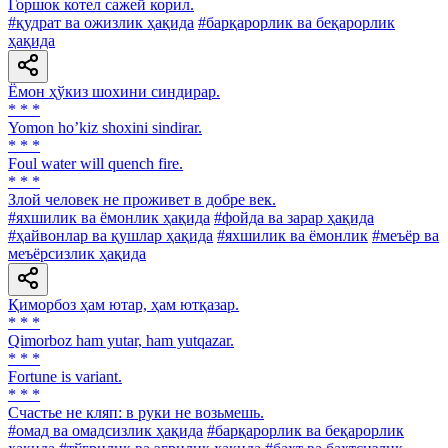
Горшок котел сажей корил.
#қудрат ва ожизлик ҳақида
#барқарорлик ва беқарорлик
ҳақида
Ёмон ҳўкиз шохини синдирар.
* * *
Yomon hoʼkiz shoxini sindirar.
* * *
Foul water will quench fire.
* * *
Злой человек не проживет в добре век.
#яхшилик ва ёмонлик ҳақида
#фойда ва зарар ҳақида
#ҳайвонлар ва қушлар ҳақида
#яхшилик ва ёмонлик
#меъёр ва
меъёрсизлик ҳақида
Қиморбоз ҳам ютар, ҳам ютқазар.
* * *
Qimorboz ham yutar, ham yutqazar.
* * *
Fortune is variant.
* * *
Счастье не кляп: в руки не возьмешь.
#омад ва омадсизлик ҳақида
#барқарорлик ва беқарорлик