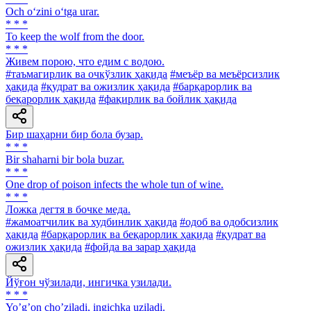
Och o‘zini o‘tga urar.
* * *
To keep the wolf from the door.
* * *
Живем порою, что едим с водою.
#таъмагирлик ва очкўзлик ҳақида
#меъёр ва меъёрсизлик
ҳақида
#қудрат ва ожизлик ҳақида
#барқарорлик ва
беқарорлик ҳақида
#фақирлик ва бойлик ҳақида
Бир шаҳарни бир бола бузар.
* * *
Bir shaharni bir bola buzar.
* * *
One drop of poison infects the whole tun of wine.
* * *
Ложка дегтя в бочке меда.
#жамоатчилик ва худбинлик ҳақида
#одоб ва одобсизлик
ҳақида
#барқарорлик ва беқарорлик ҳақида
#қудрат ва
ожизлик ҳақида
#фойда ва зарар ҳақида
Йўғон чўзилади, ингичка узилади.
* * *
Yoʼgʼon choʼziladi, ingichka uziladi.