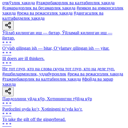
очкўзлик ҳақида
#тажрибакорлик ва калтабинлик ҳақида
#самарадорлик ва бесамарлик ҳақида
#имкон ва имконсизлик
ҳақида
#режа ва режасизлик ҳақида
#дангасалик ва
калтафаҳмлик ҳақида
Ўйлаб қилинган иш — битар, Ўйламай қилинган иш —
йитар.
* * *
O‘ylab qilingan ish — bitar, O‘ylamay qilingan ish — yitar.
* * *
Ill doers are ill thinkers.
* * *
He тот глуп, кто на слова скупа тот глуп, кто на деле туп.
#ишбилармонлик, уддабуронлик
#режа ва режасизлик ҳақида
#тажрибакорлик ва калтабинлик ҳақида
#фойда ва зарар
ҳақида
Пардозлини уйда кўр, Хотинингни тўйда кўр
* * *
Pardozlini uyda ko‘r, Xotiningni to‘yda ko‘r.
* * *
To take the gilt off the gingerbread.
* * *