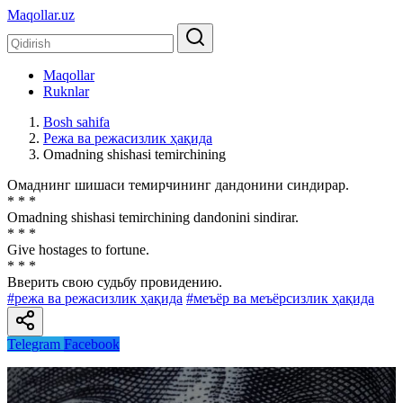
Maqollar.uz
Maqollar
Ruknlar
Bosh sahifa
Режа ва режасизлик ҳақида
Omadning shishasi temirchining
Омаднинг шишаси темирчининг дандонини синдирар.
* * *
Omadning shishasi temirchining dandonini sindirar.
* * *
Give hostages to fortune.
* * *
Вверить свою судьбу провидению.
#режа ва режасизлик ҳақида
#меъёр ва меъёрсизлик ҳақида
Telegram
Facebook