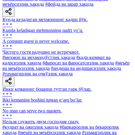
меъёрсизлик ҳақида
#фойда ва зарар ҳақида
Кунда келадиган меҳмоннинг қадри йўқ.
* * *
Kunda keladigan mehmonning qadri yoʼq.
* * *
A constant guest is never welcome.
* * *
Частого гостя радушно не встречают.
#меҳмон ва меҳмондўстлик ҳақида
#қадр-қиммат ва
қадрсизлик ҳақида
#фаросат ва фаросатсизлик ҳақида
#меъёр
ва меъёрсизлик ҳақида
#андиша ва андишасизлик ҳақида
#таъмагирлик ва очкўзлик ҳақида
Икки кеманинг бошини тутган ғарқ бўлар.
* * *
Ikki kemaning boshini tutgan g‘arq bo‘lar.
* * *
No man can serve two masters.
* * *
Нельзя служить двум господам сразу.
#қудрат ва ожизлик ҳақида
#барқарорлик ва беқарорлик
ҳақида
#меъёр ва меъёрсизлик ҳақида
#таъмагирлик ва