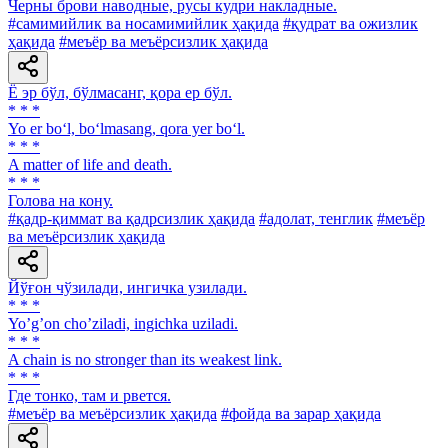
Черны брови наводные, русы кудри накладные.
#самимийлик ва носамимийлик ҳақида
#қудрат ва ожизлик
ҳақида
#меъёр ва меъёрсизлик ҳақида
Ё эр бўл, бўлмасанг, қора ер бўл.
* * *
Yo er bo‘l, bo‘lmasang, qora yer bo‘l.
* * *
A matter of life and death.
* * *
Голова на кону.
#қадр-қиммат ва қадрсизлик ҳақида
#адолат, тенглик
#меъёр
ва меъёрсизлик ҳақида
Йўғон чўзилади, ингичка узилади.
* * *
Yoʼgʼon choʼziladi, ingichka uziladi.
* * *
A chain is no stronger than its weakest link.
* * *
Где тонко, там и рвется.
#меъёр ва меъёрсизлик ҳақида
#фойда ва зарар ҳақида