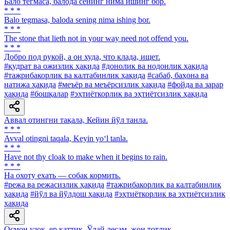
Бало тегмаса, балода сенинг нима ишинг бор.
* * *
Balo tegmasa, baloda sening nima ishing bor.
* * *
The stone that lieth not in your way need not offend you.
* * *
Добро под рукой, а он худа, что клада, ищет.
#қудрат ва ожизлик ҳақида
#донолик ва нодонлик ҳақида
#тажрибакорлик ва калтабинлик ҳақида
#сабаб, баҳона ва
натижа ҳақида
#меъёр ва меъёрсизлик ҳақида
#фойда ва зарар
ҳақида
#бошқалар
#эҳтиёткорлик ва эҳтиётсизлик ҳақида
Аввал отингни тақала, Кейин йўл танла.
* * *
Avval otingni taqala, Keyin yo‘l tanla.
* * *
Have not thy cloak to make when it begins to rain.
* * *
Ha охоту ехать — собак кормить.
#режа ва режасизлик ҳақида
#тажрибакорлик ва калтабинлик
ҳақида
#йўл ва йўлдош ҳақида
#эҳтиёткорлик ва эҳтиётсизлик
ҳақида
Осмон узоқ, ер қаттиқ, Ўлай десам, жон тотлик.