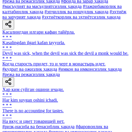
#режа ва режасизлик ҳақида
#фойда ва зарар ҳақида
#масъулият ва масъулиятсизлик ҳақида
#тажрибакорлик ва
калтабинлик ҳақида
#эпчиллик ва ношудлик ҳақида
#эҳтиёж
ва зарурият ҳақида
#эҳтиёткорлик ва эҳтиётсизлик ҳақида
Касалингдан илгари кафан тайёрла.
* * *
Kasalingdan ilgari kafan tayyorla.
* * *
Devil was sick, when the devil was sick the devil a monk would be.
* * *
Когда старость придет, то и черт в монастырь идет.
#қудрат ва ожизлик ҳақида
#имкон ва имконсизлик ҳақида
#режа ва режасизлик ҳақида
Ҳар ким суйган ошини ичади.
* * *
Har kim suygan oshini ichadi.
* * *
There is no accounting for tastes.
* * *
Ha вкус и цвет товарищей нет.
#ризқ-насиба ва бенасиблик ҳақида
#фаровонлик ва
етишмовчилик ҳақида
#имкон ва имконсизлик ҳақида