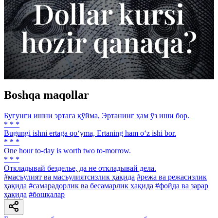
Boshqa maqollar
Бугунги ишни эртага қўйма, Эртанинг ҳам ўз иши бор.
* * *
Bugungi ishni ertaga qo‘yma, Ertaning ham o‘z ishi bor.
* * *
One hour to-day is worth two to-morrow.
* * *
Откладывай безделье, да не откладывай дела.
#масъулият ва масъулиятсизлик ҳақида
#режа ва режасизлик
ҳақида
#самарадорлик ва бесамарлик ҳақида
#фойда ва зарар
ҳақида
#бошқалар