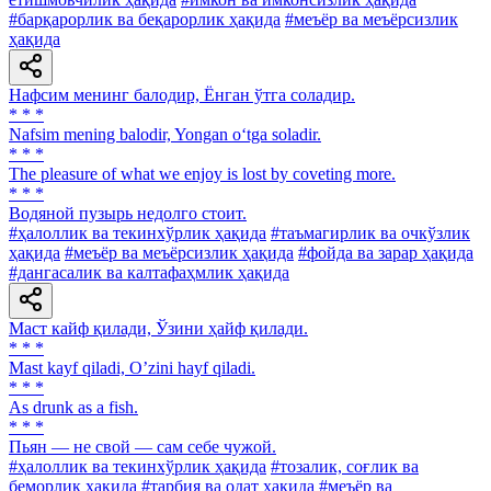
#барқарорлик ва беқарорлик ҳақида
#меъёр ва меъёрсизлик
ҳақида
Нафсим менинг балодир, Ёнган ўтга соладир.
* * *
Nafsim mening balodir, Yongan o‘tga soladir.
* * *
The pleasure of what we enjoy is lost by coveting more.
* * *
Водяной пузырь недолго стоит.
#ҳалоллик ва текинхўрлик ҳақида
#таъмагирлик ва очкўзлик
ҳақида
#меъёр ва меъёрсизлик ҳақида
#фойда ва зарар ҳақида
#дангасалик ва калтафаҳмлик ҳақида
Маст кайф қилади, Ўзини ҳайф қилади.
* * *
Mast kayf qiladi, Oʼzini hayf qiladi.
* * *
As drunk as a fish.
* * *
Пьян — не свой — сам себе чужой.
#ҳалоллик ва текинхўрлик ҳақида
#тозалик, соғлик ва
беморлик ҳақида
#тарбия ва одат ҳақида
#меъёр ва