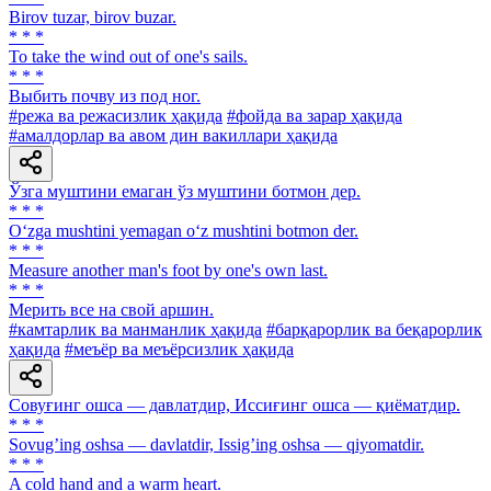
Birov tuzar, birov buzar.
* * *
To take the wind out of one's sails.
* * *
Выбить почву из под ног.
#режа ва режасизлик ҳақида
#фойда ва зарар ҳақида
#амалдорлар ва авом дин вакиллари ҳақида
Ўзга муштини емаган ўз муштини ботмон дер.
* * *
O‘zga mushtini yemagan o‘z mushtini botmon der.
* * *
Measure another man's foot by one's own last.
* * *
Мерить все на свой аршин.
#камтарлик ва манманлик ҳақида
#барқарорлик ва беқарорлик
ҳақида
#меъёр ва меъёрсизлик ҳақида
Совуғинг ошса — давлатдир, Иссиғинг ошса — қиёматдир.
* * *
Sovugʼing oshsa — davlatdir, Issigʼing oshsa — qiyomatdir.
* * *
A cold hand and a warm heart.