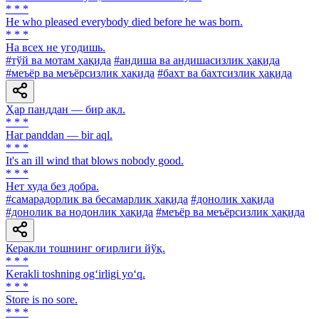
* * *
He who pleased everybody died before he was born.
* * *
На всех не угодишь.
#тўй ва мотам ҳақида
#андиша ва андишасизлик ҳақида
#меъёр ва меъёрсизлик ҳақида
#бахт ва бахтсизлик ҳақида
Ҳар панддан — бир ақл.
* * *
Har panddan — bir aql.
* * *
It's an ill wind that blows nobody good.
* * *
Нет худа без добра.
#самарадорлик ва бесамарлик ҳақида
#донолик ҳақида
#донолик ва нодонлик ҳақида
#меъёр ва меъёрсизлик ҳақида
Керакли тошнинг оғирлиги йўқ.
* * *
Kerakli toshning og‘irligi yo‘q.
* * *
Store is no sore.
* * *