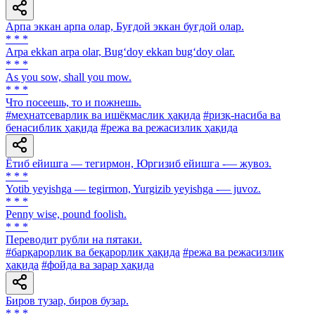
Арпа эккан арпа олар, Буғдой эккан буғдой олар.
* * *
Arpa ekkan arpa olar, Bug‘doy ekkan bug‘doy olar.
* * *
As you sow, shall you mow.
* * *
Что посеешь, то и пожнешь.
#меҳнатсеварлик ва ишёқмаслик ҳақида
#ризқ-насиба ва
бенасиблик ҳақида
#режа ва режасизлик ҳақида
Ётиб ейишга — тегирмон, Юргизиб ейишга -— жувоз.
* * *
Yotib yeyishga — tegirmon, Yurgizib yeyishga -— juvoz.
* * *
Penny wise, pound foolish.
* * *
Переводит рубли на пятаки.
#барқарорлик ва беқарорлик ҳақида
#режа ва режасизлик
ҳақида
#фойда ва зарар ҳақида
Биров тузар, биров бузар.
* * *