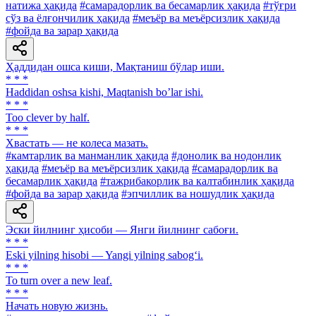
натижа ҳақида
#самарадорлик ва бесамарлик ҳақида
#тўғри
сўз ва ёлғончилик ҳақида
#меъёр ва меъёрсизлик ҳақида
#фойда ва зарар ҳақида
Ҳаддидан ошса киши, Мақтаниш бўлар иши.
* * *
Haddidan oshsa kishi, Maqtanish boʼlar ishi.
* * *
Too clever by half.
* * *
Хвастать — не колеса мазать.
#камтарлик ва манманлик ҳақида
#донолик ва нодонлик
ҳақида
#меъёр ва меъёрсизлик ҳақида
#самарадорлик ва
бесамарлик ҳақида
#тажрибакорлик ва калтабинлик ҳақида
#фойда ва зарар ҳақида
#эпчиллик ва ношудлик ҳақида
Эски йилнинг ҳисоби — Янги йилнинг сабоғи.
* * *
Eski yilning hisobi — Yangi yilning sabog‘i.
* * *
To turn over a new leaf.
* * *
Начать новую жизнь.