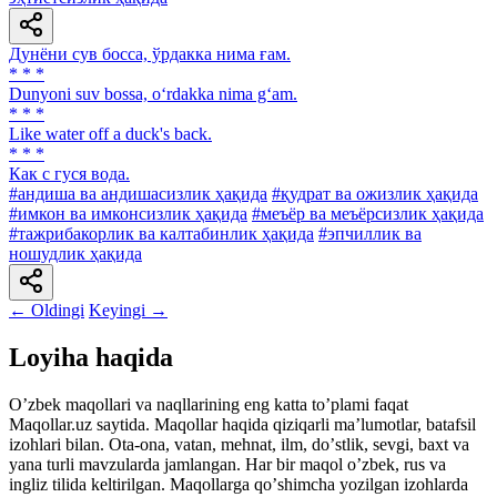
Дунёни сув босса, ўрдакка нима ғам.
* * *
Dunyoni suv bossa, o‘rdakka nima g‘am.
* * *
Like water off a duck's back.
* * *
Как с гуся вода.
#андиша ва андишасизлик ҳақида
#қудрат ва ожизлик ҳақида
#имкон ва имконсизлик ҳақида
#меъёр ва меъёрсизлик ҳақида
#тажрибакорлик ва калтабинлик ҳақида
#эпчиллик ва
ношудлик ҳақида
← Oldingi
Keyingi →
Loyiha haqida
Oʼzbek maqollari va naqllarining eng katta toʼplami faqat
Maqollar.uz saytida. Maqollar haqida qiziqarli maʼlumotlar, batafsil
izohlari bilan. Ota-ona, vatan, mehnat, ilm, doʼstlik, sevgi, baxt va
yana turli mavzularda jamlangan. Har bir maqol oʼzbek, rus va
ingliz tilida keltirilgan. Maqollarga qoʼshimcha yozilgan izohlarda