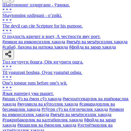
Шайтоннинг оздиргани - ўзники.
* * *
Shaytonning ozdirgani - o‘zniki.
* * *
The devil can cite Scripture for his purpose.
* * *
О подлость кричит и воет, А честности яму роет.
#имкон ва имконсизлик ҳақида
#меъёр ва меъёрсизлик ҳақида
#сабаб, баҳона ва натижа ҳақида
#фойда ва зарар ҳақида
Тил югуруги бошга, Оёқ югуриги ошга.
* * *
Til yugurugi boshga, Oyoq yugurigi oshga.
* * *
One's tongue runs before one's wit.
* * *
Язык наперед ума рыщет.
#яхши сўз ва ёмон сўз ҳақида
#меҳнатсеварлик ва ишёқмаслик
ҳақида
#муомила ва қўполлик ҳақида
#самарадорлик ва
бесамарлик ҳақида
#тўғри сўз ва ёлғончилик ҳақида
#имкон
ва имконсизлик ҳақида
#меъёр ва меъёрсизлик ҳақида
#тажрибакорлик ва калтабинлик ҳақида
#фойда ва зарар
ҳақида
#яхшилик ва ёмонлик ҳақида
#эҳтиёткорлик ва
эҳтиётсизлик ҳақида