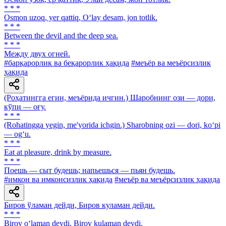
* * *
Osmon uzoq, yer qattiq, O‘lay desam, jon totlik.
* * *
Between the devil and the deep sea.
* * *
Между двух огней.
#барқарорлик ва беқарорлик ҳақида
#меъёр ва меъёрсизлик
ҳақида
(Роҳатингга егин, меъёрида ичгин.) Шаробнинг ози — дори,
кўпи — оғу.
* * *
(Rohatingga yegin, me'yorida ichgin.) Sharobning ozi — dori, ko‘pi
— og‘u.
* * *
Eat at pleasure, drink by measure.
* * *
Поешь — сыт будешь; напьешься — пьян будешь.
#имкон ва имконсизлик ҳақида
#меъёр ва меъёрсизлик ҳақида
Биров ўламан дейди, Биров куламан дейди.
* * *
Birov o‘laman deydi, Birov kulaman deydi.