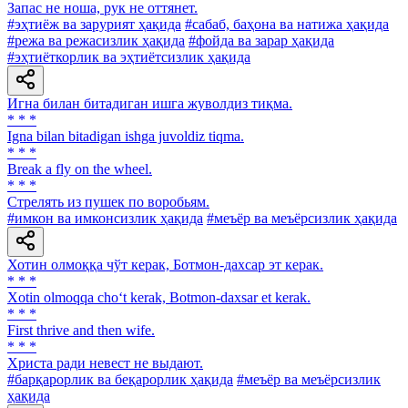
Запас не ноша, рук не оттянет.
#эҳтиёж ва зарурият ҳақида
#сабаб, баҳона ва натижа ҳақида
#режа ва режасизлик ҳақида
#фойда ва зарар ҳақида
#эҳтиёткорлик ва эҳтиётсизлик ҳақида
Игна билан битадиган ишга жуволдиз тиқма.
* * *
Igna bilan bitadigan ishga juvoldiz tiqma.
* * *
Break a fly on the wheel.
* * *
Стрелять из пушек по воробьям.
#имкон ва имконсизлик ҳақида
#меъёр ва меъёрсизлик ҳақида
Хотин олмоққа чўт керак, Ботмон-дахсар эт керак.
* * *
Xotin olmoqqa cho‘t kerak, Botmon-daxsar et kerak.
* * *
First thrive and then wife.
* * *
Христа ради невест не выдают.
#барқарорлик ва беқарорлик ҳақида
#меъёр ва меъёрсизлик
ҳақида