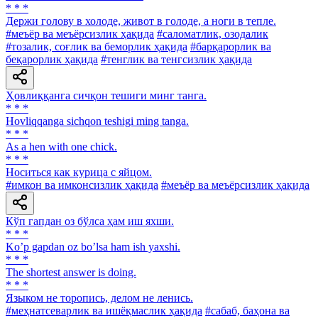
* * *
Держи голову в холоде, живот в голоде, а ноги в тепле.
#меъёр ва меъёрсизлик ҳақида
#саломатлик, озодалик
#тозалик, соғлик ва беморлик ҳақида
#барқарорлик ва
беқарорлик ҳақида
#тенглик ва тенгсизлик ҳақида
Ҳовлиққанга сичқон тешиги минг танга.
* * *
Hovliqqanga sichqon teshigi ming tanga.
* * *
As a hen with one chick.
* * *
Носиться как курица с яйцом.
#имкон ва имконсизлик ҳақида
#меъёр ва меъёрсизлик ҳақида
Кўп гапдан оз бўлса ҳам иш яхши.
* * *
Koʼp gapdan oz boʼlsa ham ish yaxshi.
* * *
The shortest answer is doing.
* * *
Языком не торопись, делом не ленись.
#меҳнатсеварлик ва ишёқмаслик ҳақида
#сабаб, баҳона ва