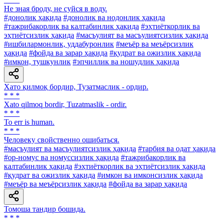
He зная броду, не суйся в воду.
#донолик ҳақида
#донолик ва нодонлик ҳақида
#тажрибакорлик ва калтабинлик ҳақида
#эҳтиёткорлик ва
эҳтиётсизлик ҳақида
#масъулият ва масъулиятсизлик ҳақида
#ишбилармонлик, уддабуронлик
#меъёр ва меъёрсизлик
ҳақида
#фойда ва зарар ҳақида
#қудрат ва ожизлик ҳақида
#имкон, тушкунлик
#эпчиллик ва ношудлик ҳақида
Хато қилмоқ бордир, Тузатмаслик - ордир.
* * *
Xato qilmoq bordir, Tuzatmaslik - ordir.
* * *
To err is human.
* * *
Человеку свойственно ошибаться.
#масъулият ва масъулиятсизлик ҳақида
#тарбия ва одат ҳақида
#ор-номус ва номуссизлик ҳақида
#тажрибакорлик ва
калтабинлик ҳақида
#эҳтиёткорлик ва эҳтиётсизлик ҳақида
#қудрат ва ожизлик ҳақида
#имкон ва имконсизлик ҳақида
#меъёр ва меъёрсизлик ҳақида
#фойда ва зарар ҳақида
Томоша тандир бошида.
* * *