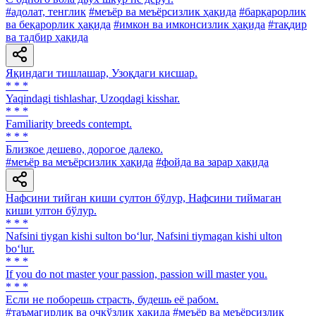
#адолат, тенглик
#меъёр ва меъёрсизлик ҳақида
#барқарорлик
ва беқарорлик ҳақида
#имкон ва имконсизлик ҳақида
#тақдир
ва тадбир ҳақида
Яқиндаги тишлашар, Узоқдаги кисшар.
* * *
Yaqindagi tishlashar, Uzoqdagi kisshar.
* * *
Familiarity breeds contempt.
* * *
Близкое дешево, дорогое далеко.
#меъёр ва меъёрсизлик ҳақида
#фойда ва зарар ҳақида
Нафсини тийган киши султон бўлур, Нафсини тиймаган
киши ултон бўлур.
* * *
Nafsini tiygan kishi sulton bo‘lur, Nafsini tiymagan kishi ulton
bo‘lur.
* * *
If you do not master your passion, passion will master you.
* * *
Если не поборешь страсть, будешь её рабом.
#таъмагирлик ва очкўзлик ҳақида
#меъёр ва меъёрсизлик