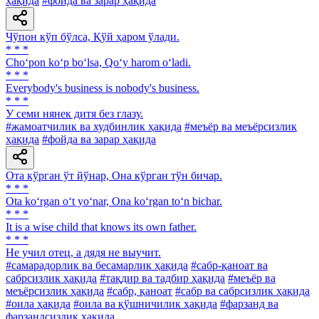
ҳақида
#фойда ва зарар ҳақида
Чўпон кўп бўлса, Қўй ҳаром ўлади.
* * *
Cho‘pon ko‘p bo‘lsa, Qo‘y harom o‘ladi.
* * *
Everybody's business is nobody's business.
* * *
У семи нянек дитя без глазу.
#жамоатчилик ва худбинлик ҳақида
#меъёр ва меъёрсизлик
ҳақида
#фойда ва зарар ҳақида
Ота кўрган ўт йўнар, Она кўрган тўн бичар.
* * *
Ota ko‘rgan o‘t yo‘nar, Ona ko‘rgan to‘n bichar.
* * *
It is a wise child that knows its own father.
* * *
He учил отец, а дядя не выучит.
#самарадорлик ва бесамарлик ҳақида
#сабр-қаноат ва
сабрсизлик ҳақида
#тақдир ва тадбир ҳақида
#меъёр ва
меъёрсизлик ҳақида
#сабр, қаноат
#сабр ва сабрсизлик ҳақида
#оила ҳақида
#оила ва қўшничилик ҳақида
#фарзанд ва
фарзандсизлик ҳақида