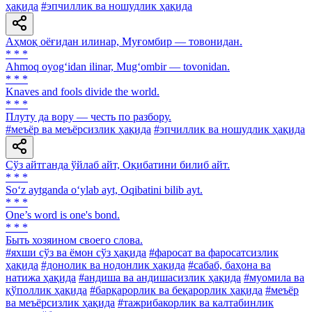
ҳақида
#эпчиллик ва ношудлик ҳақида
Аҳмоқ оёғидан илинар, Муғомбир — товонидан.
* * *
Ahmoq oyog‘idan ilinar, Mug‘ombir — tovonidan.
* * *
Knaves and fools divide the world.
* * *
Плуту да вору — честь по разбору.
#меъёр ва меъёрсизлик ҳақида
#эпчиллик ва ношудлик ҳақида
Сўз айтганда ўйлаб айт, Оқибатини билиб айт.
* * *
So‘z aytganda o‘ylab ayt, Oqibatini bilib ayt.
* * *
One’s word is one's bond.
* * *
Быть хозяином своего слова.
#яхши сўз ва ёмон сўз ҳақида
#фаросат ва фаросатсизлик
ҳақида
#донолик ва нодонлик ҳақида
#сабаб, баҳона ва
натижа ҳақида
#андиша ва андишасизлик ҳақида
#муомила ва
қўполлик ҳақида
#барқарорлик ва беқарорлик ҳақида
#меъёр
ва меъёрсизлик ҳақида
#тажрибакорлик ва калтабинлик