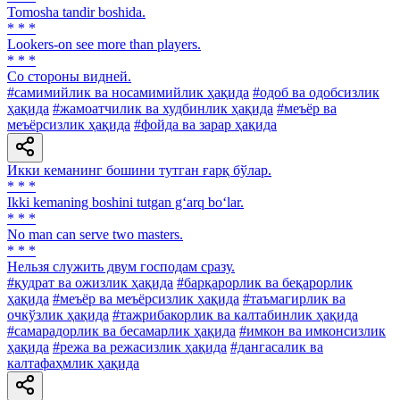
Tomosha tandir boshida.
* * *
Lookers-on see more than players.
* * *
Co стороны видней.
#самимийлик ва носамимийлик ҳақида
#одоб ва одобсизлик
ҳақида
#жамоатчилик ва худбинлик ҳақида
#меъёр ва
меъёрсизлик ҳақида
#фойда ва зарар ҳақида
Икки кеманинг бошини тутган ғарқ бўлар.
* * *
Ikki kemaning boshini tutgan g‘arq bo‘lar.
* * *
No man can serve two masters.
* * *
Нельзя служить двум господам сразу.
#қудрат ва ожизлик ҳақида
#барқарорлик ва беқарорлик
ҳақида
#меъёр ва меъёрсизлик ҳақида
#таъмагирлик ва
очкўзлик ҳақида
#тажрибакорлик ва калтабинлик ҳақида
#самарадорлик ва бесамарлик ҳақида
#имкон ва имконсизлик
ҳақида
#режа ва режасизлик ҳақида
#дангасалик ва
калтафаҳмлик ҳақида