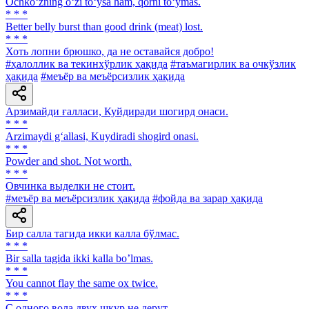
Ochko‘zning o‘zi to‘ysa ham, qorni to‘ymas.
* * *
Better belly burst than good drink (meat) lost.
* * *
Хоть лопни брюшко, да не оставайся добро!
#ҳалоллик ва текинхўрлик ҳақида
#таъмагирлик ва очкўзлик
ҳақида
#меъёр ва меъёрсизлик ҳақида
Арзимайди ғалласи, Куйдиради шогирд онаси.
* * *
Arzimaydi g‘allasi, Kuydiradi shogird onasi.
* * *
Powder and shot. Not worth.
* * *
Овчинка выделки не стоит.
#меъёр ва меъёрсизлик ҳақида
#фойда ва зарар ҳақида
Бир салла тагида икки калла бўлмас.
* * *
Bir salla tagida ikki kalla boʼlmas.
* * *
You cannot flay the same ox twice.
* * *
С одного вола двух шкур не дерут.