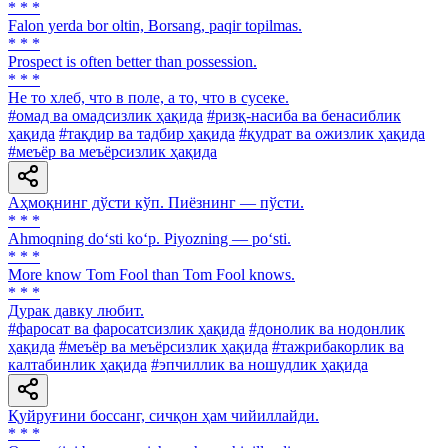
* * *
Falon yerda bor oltin, Borsang, paqir topilmas.
* * *
Prospect is often better than possession.
* * *
He то хлеб, что в поле, а то, что в сусеке.
#омад ва омадсизлик ҳақида
#ризқ-насиба ва бенасиблик
ҳақида
#тақдир ва тадбир ҳақида
#қудрат ва ожизлик ҳақида
#меъёр ва меъёрсизлик ҳақида
Аҳмоқнинг дўсти кўп. Пиёзнинг — пўсти.
* * *
Ahmoqning do‘sti ko‘p. Piyozning — po‘sti.
* * *
More know Tom Fool than Тоm Fool knows.
* * *
Дурак давку любит.
#фаросат ва фаросатсизлик ҳақида
#донолик ва нодонлик
ҳақида
#меъёр ва меъёрсизлик ҳақида
#тажрибакорлик ва
калтабинлик ҳақида
#эпчиллик ва ношудлик ҳақида
Қуйруғини боссанг, сичқон ҳам чийиллайди.
* * *