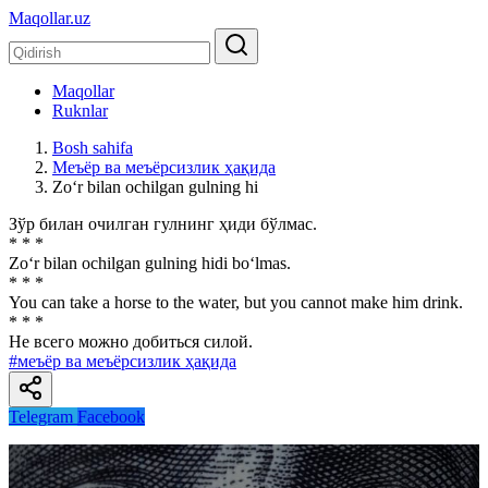
Maqollar.uz
Maqollar
Ruknlar
Bosh sahifa
Меъёр ва меъёрсизлик ҳақида
Zo‘r bilan ochilgan gulning hi
Зўр билан очилган гулнинг ҳиди бўлмас.
* * *
Zo‘r bilan ochilgan gulning hidi bo‘lmas.
* * *
You can take a horse to the water, but you cannot make him drink.
* * *
He всего можно добиться силой.
#меъёр ва меъёрсизлик ҳақида
Telegram
Facebook