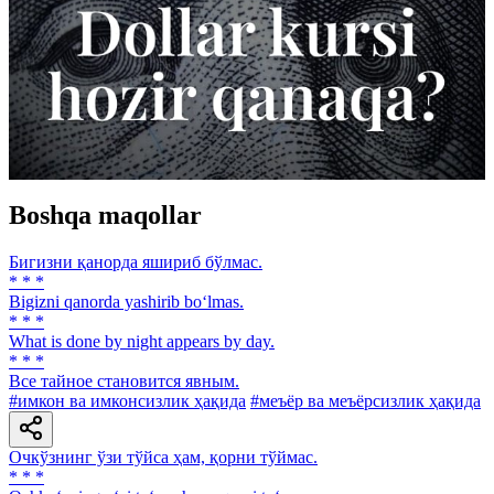
Boshqa maqollar
Бигизни қанорда яшириб бўлмас.
* * *
Bigizni qanorda yashirib bo‘lmas.
* * *
What is done by night appears by day.
* * *
Все тайное становится явным.
#имкон ва имконсизлик ҳақида
#меъёр ва меъёрсизлик ҳақида
Очкўзнинг ўзи тўйса ҳам, қорни тўймас.
* * *