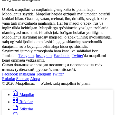
Oʼzbek maqollari va naqllarining eng katta toʼplami faqat
Maqollar.uz saytida. Maqollar haqida qiziqarli maʼlumotlar, batafsil
izohlari bilan. Ota-ona, vatan, mehnat, ilm, doʼstlik, sevgi, baxt va
yana turli mavzularda jamlangan. Har bir maqol oʼzbek, rus va
ingliz tilida keltirilgan. Maqollarga qoʼshimcha yozilgan izohlarda
ularning asl mazmuni, ishlatish joiz boʼlgan holatlar yoritilgan.
Maqollar.uz saytining asosiy maqsadi: oʼzbek tilining rivojlanishiga,
xalq ogʼzaki ijodini ommalashishiga, yoshlarning savodxonlik
darajasini, soʼz boyligini oshirishga hissa qoʼshishdir.
Saytimizni ijtimoiy tarmoqlarda ham kanal va sahifalari bor.
Jumladan
Telegram
,
Instagram
,
Facebook
,
Twitter
'da maqollarni
keng ommaga yetkazamiz.
Самая большая коллекция пословиц и поговорок на трёх
языках (узбекский, русский, английский).
Facebook
Instagram
Telegram
Twitter
Ruknlar
Sitemap
Aloqa
© 2026 Maqollar.uz — oʼzbek xalq maqollari toʼplami
Maqollar
Ruknlar
Stikerlar