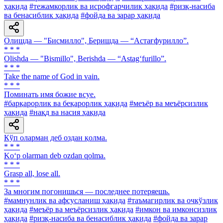
ҳақида
#тежамкорлик ва исрофгарчилик ҳақида
#ризқ-насиба
ва бенасиблик ҳақида
#фойда ва зарар ҳақида
Олишда — "Бисмилло", Беришда — “Астағфурилло”.
* * *
Olishda — "Bismillo", Berishda — “Astag‘furillo”.
* * *
Take the name of God in vain.
* * *
Поминать имя божие всуе.
#барқарорлик ва беқарорлик ҳақида
#меъёр ва меъёрсизлик
ҳақида
#нақд ва насия ҳақида
Кўп оларман деб оздан қолма.
* * *
Ko‘p olarman deb ozdan qolma.
* * *
Grasp all, lose all.
* * *
За многим погонишься — последнее потеряешь.
#мамнунлик ва афсусланиш ҳақида
#таъмагирлик ва очкўзлик
ҳақида
#меъёр ва меъёрсизлик ҳақида
#имкон ва имконсизлик
ҳақида
#ризқ-насиба ва бенасиблик ҳақида
#фойда ва зарар