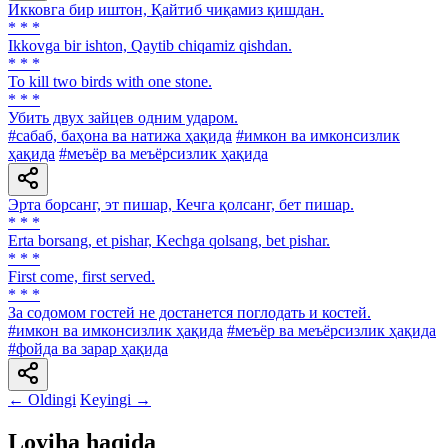
Икковга бир иштон, Қайтиб чиқамиз қишдан.
* * *
Ikkovga bir ishton, Qaytib chiqamiz qishdan.
* * *
To kill two birds with one stone.
* * *
Убить двух зайцев одним ударом.
#сабаб, баҳона ва натижа ҳақида
#имкон ва имконсизлик
ҳақида
#меъёр ва меъёрсизлик ҳақида
Эрта борсанг, эт пишар, Кечга қолсанг, бет пишар.
* * *
Erta borsang, et pishar, Kechga qolsang, bet pishar.
* * *
First come, first served.
* * *
Зa содомом гостей не достанется поглодать и костей.
#имкон ва имконсизлик ҳақида
#меъёр ва меъёрсизлик ҳақида
#фойда ва зарар ҳақида
← Oldingi
Keyingi →
Loyiha haqida