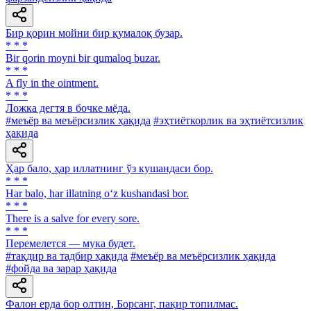
Бир қорин мойни бир қумалоқ бузар.
* * *
Bir qorin moyni bir qumaloq buzar.
* * *
A fly in the ointment.
* * *
Ложка дегтя в бочке мёда.
#меъёр ва меъёрсизлик ҳақида
#эҳтиёткорлик ва эҳтиётсизлик
ҳақида
Ҳар бало, ҳар иллатнинг ўз кушандаси бор.
* * *
Har balo, har illatning o‘z kushandasi bor.
* * *
There is a salve for every sore.
* * *
Перемелется — мука будет.
#тақдир ва тадбир ҳақида
#меъёр ва меъёрсизлик ҳақида
#фойда ва зарар ҳақида
Фалон ерда бор олтин, Борсанг, пақир топилмас.