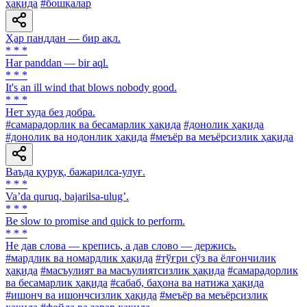
ҳақида
#бошқалар
Ҳар панддан — бир ақл.
* * *
Har panddan — bir aql.
* * *
It's an ill wind that blows nobody good.
* * *
Нет худа без добра.
#самарадорлик ва бесамарлик ҳақида
#донолик ҳақида
#донолик ва нодонлик ҳақида
#меъёр ва меъёрсизлик ҳақида
Ваъда қуруқ, бажарилса-улуғ.
* * *
Vaʼda quruq, bajarilsa-ulugʼ.
* * *
Be slow to promise and quick to perform.
* * *
He дав слова — крепись, а дав слово — держись.
#мардлик ва номардлик ҳақида
#тўғри сўз ва ёлғончилик
ҳақида
#масъулият ва масъулиятсизлик ҳақида
#самарадорлик
ва бесамарлик ҳақида
#сабаб, баҳона ва натижа ҳақида
#ишонч ва ишончсизлик ҳақида
#меъёр ва меъёрсизлик