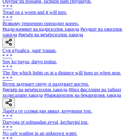
Quyrug‘ini bossang, sichqon ham chiyillaydi.
* * *
Tread on a worm and it will turn.
* * *
Всякому терпению приходит конец.
#қадр-қиммат ва қадрсизлик ҳақида
#қудрат ва ожизлик
ҳақида
#меъёр ва меъёрсизлик ҳақида
Сув кўпайса, дарё тошар.
* * *
Suv ko‘paysa, daryo toshar.
* * *
The fire which lights us at a distance will burn us when near.
* * *
Ветер задувает свечу и раздувает костер.
#меъёр ва меъёрсизлик ҳақида
#йил фасллари ва табиат
ҳодисалари ҳақида
#барқарорлик ва беқарорлик ҳақида
Дарёга от солмасдан аввал, кечувини топ.
* * *
Daryoga ot solmasdan avval, kechuvini top.
* * *
No safe wading in an unknown water.
* * *