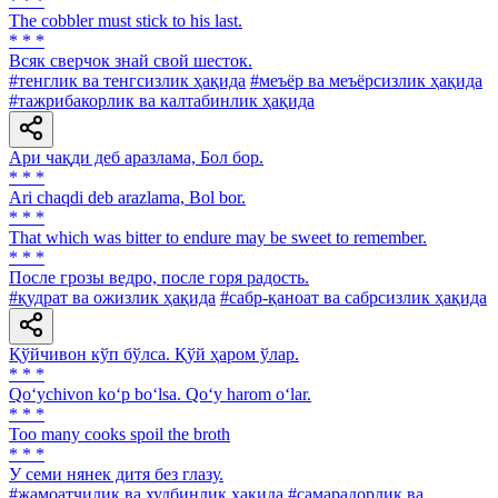
* * *
The cobbler must stick to his last.
* * *
Всяк сверчок знай свой шесток.
#тенглик ва тенгсизлик ҳақида
#меъёр ва меъёрсизлик ҳақида
#тажрибакорлик ва калтабинлик ҳақида
Ари чақди деб аразлама, Бол бор.
* * *
Ari chaqdi deb arazlama, Bol bor.
* * *
That which was bitter to endure may be sweet to remember.
* * *
После грозы ведро, после горя радость.
#қудрат ва ожизлик ҳақида
#сабр-қаноат ва сабрсизлик ҳақида
Қўйчивон кўп бўлса. Қўй ҳаром ўлар.
* * *
Qo‘ychivon ko‘p bo‘lsa. Qo‘y harom o‘lar.
* * *
Too many cooks spoil the broth
* * *
У семи нянек дитя без глазу.
#жамоатчилик ва худбинлик ҳақида
#самарадорлик ва