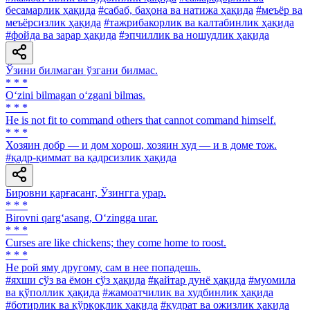
бесамарлик ҳақида
#сабаб, баҳона ва натижа ҳақида
#меъёр ва
меъёрсизлик ҳақида
#тажрибакорлик ва калтабинлик ҳақида
#фойда ва зарар ҳақида
#эпчиллик ва ношудлик ҳақида
Ўзини билмаган ўзгани билмас.
* * *
O‘zini bilmagan o‘zgani bilmas.
* * *
He is not fit to command others that cannot command himself.
* * *
Хозяин добр — и дом хорош, хозяин худ — и в доме тож.
#қадр-қиммат ва қадрсизлик ҳақида
Бировни қарғасанг, Ўзингга урар.
* * *
Birovni qarg‘asang, O‘zingga urar.
* * *
Curses are like chickens; they come home to roost.
* * *
He рой яму другому, сам в нее попадешь.
#яхши сўз ва ёмон сўз ҳақида
#қайтар дунё ҳақида
#муомила
ва қўполлик ҳақида
#жамоатчилик ва худбинлик ҳақида
#ботирлик ва қўрқоқлик ҳақида
#қудрат ва ожизлик ҳақида