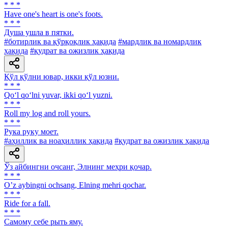
* * *
Have one's heart is one's foots.
* * *
Душа ушла в пятки.
#ботирлик ва қўрқоқлик ҳақида
#мардлик ва номардлик
ҳақида
#қудрат ва ожизлик ҳақида
Қўл қўлни ювар, икки қўл юзни.
* * *
Qo‘l qo‘lni yuvar, ikki qo‘l yuzni.
* * *
Roll my log and roll yours.
* * *
Рука руку моет.
#аҳиллик ва ноаҳиллик ҳақида
#қудрат ва ожизлик ҳақида
Ўз айбингни очсанг, Элнинг меҳри қочар.
* * *
Oʼz aybingni ochsang, Elning mehri qochar.
* * *
Ride for a fall.
* * *
Самому себе рыть яму.