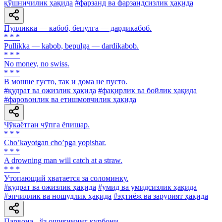
қўшничилик ҳақида
#фарзанд ва фарзандсизлик ҳақида
Пулликка — кабоб, бепулга — дардикабоб.
* * *
Pullikka — kabob, bepulga — dardikabob.
* * *
No money, no swiss.
* * *
В мошне густо, так и дома не пусто.
#қудрат ва ожизлик ҳақида
#фақирлик ва бойлик ҳақида
#фаровонлик ва етишмовчилик ҳақида
Чўкаётган чўпга ёпишар.
* * *
Choʼkayotgan choʼpga yopishar.
* * *
A drowning man will catch at a straw.
* * *
Утопающий хватается за соломинку.
#қудрат ва ожизлик ҳақида
#умид ва умидсизлик ҳақида
#эпчиллик ва ношудлик ҳақида
#эҳтиёж ва зарурият ҳақида
Парвона - ўз ошиғининг қурбони.