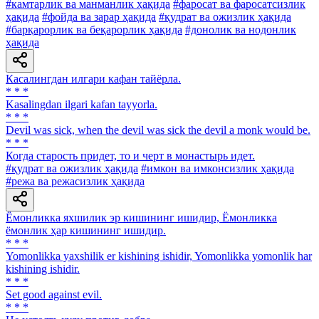
#камтарлик ва манманлик ҳақида
#фаросат ва фаросатсизлик
ҳақида
#фойда ва зарар ҳақида
#қудрат ва ожизлик ҳақида
#барқарорлик ва беқарорлик ҳақида
#донолик ва нодонлик
ҳақида
Касалингдан илгари кафан тайёрла.
* * *
Kasalingdan ilgari kafan tayyorla.
* * *
Devil was sick, when the devil was sick the devil a monk would be.
* * *
Когда старость придет, то и черт в монастырь идет.
#қудрат ва ожизлик ҳақида
#имкон ва имконсизлик ҳақида
#режа ва режасизлик ҳақида
Ёмонликка яхшилик эр кишининг ишидир, Ёмонликка
ёмонлик ҳар кишининг ишидир.
* * *
Yomonlikka yaxshilik er kishining ishidir, Yomonlikka yomonlik har
kishining ishidir.
* * *
Set good against evil.
* * *