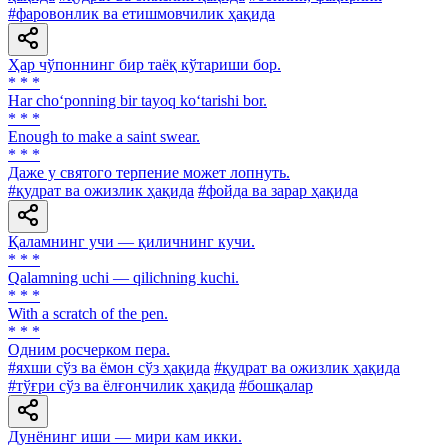
#фаровонлик ва етишмовчилик ҳақида
Ҳар чўпоннинг бир таёқ кўтариши бор.
* * *
Har cho‘ponning bir tayoq ko‘tarishi bor.
* * *
Enough to make a saint swear.
* * *
Даже у святого терпение может лопнуть.
#қудрат ва ожизлик ҳақида
#фойда ва зарар ҳақида
Қаламнинг учи — қиличнинг кучи.
* * *
Qalamning uchi — qilichning kuchi.
* * *
With a scratch of the pen.
* * *
Одним росчерком пера.
#яхши сўз ва ёмон сўз ҳақида
#қудрат ва ожизлик ҳақида
#тўғри сўз ва ёлғончилик ҳақида
#бошқалар
Дунёнинг иши — мири кам икки.