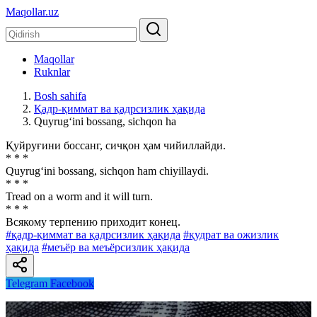
Maqollar.uz
Maqollar
Ruknlar
Bosh sahifa
Қадр-қиммат ва қадрсизлик ҳақида
Quyrug‘ini bossang, sichqon ha
Қуйруғини боссанг, сичқон ҳам чийиллайди.
* * *
Quyrug‘ini bossang, sichqon ham chiyillaydi.
* * *
Tread on a worm and it will turn.
* * *
Всякому терпению приходит конец.
#қадр-қиммат ва қадрсизлик ҳақида
#қудрат ва ожизлик
ҳақида
#меъёр ва меъёрсизлик ҳақида
Telegram
Facebook