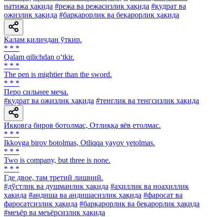
натижа ҳақида
#режа ва режасизлик ҳақида
#қудрат ва
ожизлик ҳақида
#барқарорлик ва беқарорлик ҳақида
Қалам қиличдан ўткир.
* * *
Qalam qilichdan o‘tkir.
* * *
The pen is mightier than the sword.
* * *
Перо сильнее меча.
#қудрат ва ожизлик ҳақида
#тенглик ва тенгсизлик ҳақида
Икковга биров ботолмас, Отлиққа яёв етолмас.
* * *
Ikkovga birov botolmas, Otliqqa yayov yetolmas.
* * *
Two is company, but three is none.
* * *
Где двое, там третий лишний.
#дўстлик ва душманлик ҳақида
#аҳиллик ва ноаҳиллик
ҳақида
#андиша ва андишасизлик ҳақида
#фаросат ва
фаросатсизлик ҳақида
#барқарорлик ва беқарорлик ҳақида
#меъёр ва меъёрсизлик ҳақида