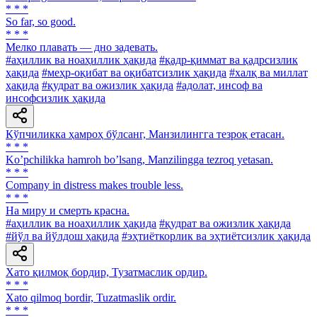
* * *
So far, so good.
* * *
Мелко плавать — дно задевать.
#аҳиллик ва ноаҳиллик ҳақида
#қадр-қиммат ва қадрсизлик
ҳақида
#меҳр-оқибат ва оқибатсизлик ҳақида
#халқ ва миллат
ҳақида
#қудрат ва ожизлик ҳақида
#адолат, инсоф ва
инсофсизлик ҳақида
Кўпчиликка ҳамроҳ бўлсанг, Манзилингга тезроқ етасан.
* * *
Koʼpchilikka hamroh boʼlsang, Manzilingga tezroq yetasan.
* * *
Company in distress makes trouble less.
* * *
Ha миру и смерть красна.
#аҳиллик ва ноаҳиллик ҳақида
#қудрат ва ожизлик ҳақида
#йўл ва йўлдош ҳақида
#эҳтиёткорлик ва эҳтиётсизлик ҳақида
Хато қилмоқ бордир, Тузатмаслик ордир.
* * *
Xato qilmoq bordir, Tuzatmaslik ordir.
* * *