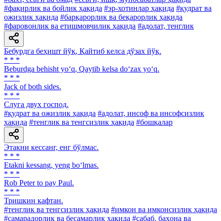
#фақирлик ва бойлик ҳақида
#эр-хотинлар ҳақида
#қудрат ва
ожизлик ҳақида
#барқарорлик ва беқарорлик ҳақида
#фаровонлик ва етишмовчилик ҳақида
#адолат, тенглик
Бебурдга беҳишт йўқ, Қайтиб келса дўзах йўқ.
* * *
Beburdga behisht yo‘q, Qaytib kelsa do‘zax yo‘q.
* * *
Jack of both sides.
* * *
Слуга двух господ.
#қудрат ва ожизлик ҳақида
#адолат, инсоф ва инсофсизлик
ҳақида
#тенглик ва тенгсизлик ҳақида
#бошқалар
Этакни кессанг, енг бўлмас.
* * *
Etakni kessang, yeng bo‘lmas.
* * *
Rob Peter to pay Paul.
* * *
Тришкин кафтан.
#тенглик ва тенгсизлик ҳақида
#имкон ва имконсизлик ҳақида
#самарадорлик ва бесамарлик ҳақида
#сабаб, баҳона ва