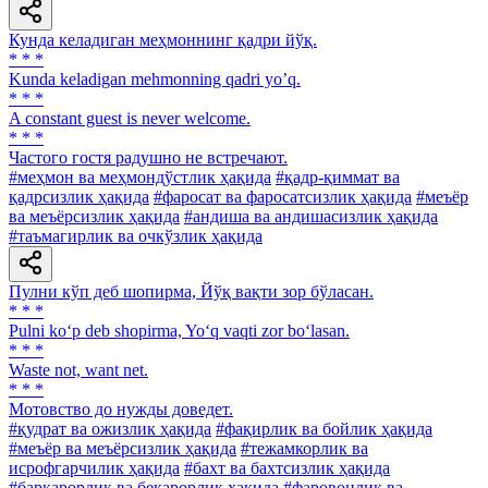
Кунда келадиган меҳмоннинг қадри йўқ.
* * *
Kunda keladigan mehmonning qadri yoʼq.
* * *
A constant guest is never welcome.
* * *
Частого гостя радушно не встречают.
#меҳмон ва меҳмондўстлик ҳақида
#қадр-қиммат ва
қадрсизлик ҳақида
#фаросат ва фаросатсизлик ҳақида
#меъёр
ва меъёрсизлик ҳақида
#андиша ва андишасизлик ҳақида
#таъмагирлик ва очкўзлик ҳақида
Пулни кўп деб шопирма, Йўқ вақти зор бўласан.
* * *
Pulni ko‘p deb shopirma, Yo‘q vaqti zor bo‘lasan.
* * *
Waste not, want net.
* * *
Мотовство до нужды доведет.
#қудрат ва ожизлик ҳақида
#фақирлик ва бойлик ҳақида
#меъёр ва меъёрсизлик ҳақида
#тежамкорлик ва
исрофгарчилик ҳақида
#бахт ва бахтсизлик ҳақида
#барқарорлик ва беқарорлик ҳақида
#фаровонлик ва