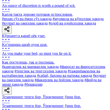
* * *
An ounce of discretion is worth a pound of wit.
* * *
Капля такта дороже потоков острословия.
#яхши сўз ва ёмон сўз ҳақида
#муомила ва қўполлик ҳақида
#қудрат ва ожизлик ҳақида
#одоб ва одобсизлик ҳақида
Кўрпангга қараб оёқ узат.
* * *
Ko‘rpangga qarab oyoq uzat.
* * *
As you make your bed, so must you lie on it.
* * *
Как постелешь, так и поспишь.
#камтарлик ва манманлик ҳақида
#фаросат ва фаросатсизлик
ҳақида
#тенглик ва тенгсизлик ҳақида
#тажрибакорлик ва
калтабинлик ҳақида
#сабаб, баҳона ва натижа ҳақида
#қудрат
ва ожизлик ҳақида
#фақирлик ва бойлик ҳақида
#фойда ва
зарар ҳақида
#бошқалар
Тезакчининг тенги бор, Ўроқчининг ўрни бор.
* * *
Тезакчининг тенги бор, Ўроқчининг ўрни бор.