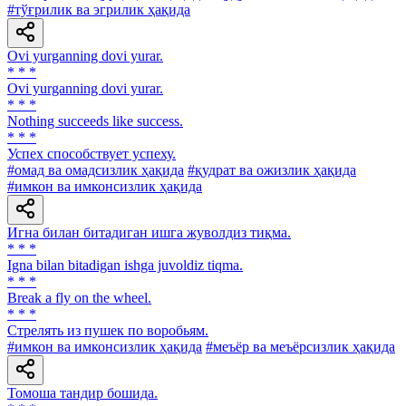
#тўғрилик ва эгрилик ҳақида
Ovi yurganning dovi yurar.
* * *
Ovi yurganning dovi yurar.
* * *
Nothing succeeds like success.
* * *
Успех способствует успеху.
#омад ва омадсизлик ҳақида
#қудрат ва ожизлик ҳақида
#имкон ва имконсизлик ҳақида
Игна билан битадиган ишга жуволдиз тиқма.
* * *
Igna bilan bitadigan ishga juvoldiz tiqma.
* * *
Break a fly on the wheel.
* * *
Стрелять из пушек по воробьям.
#имкон ва имконсизлик ҳақида
#меъёр ва меъёрсизлик ҳақида
Томоша тандир бошида.