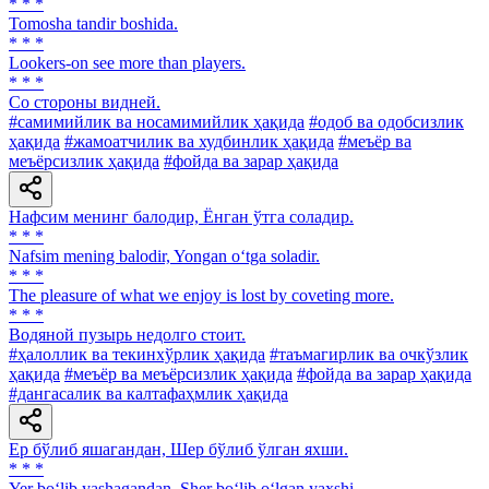
* * *
Tomosha tandir boshida.
* * *
Lookers-on see more than players.
* * *
Co стороны видней.
#самимийлик ва носамимийлик ҳақида
#одоб ва одобсизлик
ҳақида
#жамоатчилик ва худбинлик ҳақида
#меъёр ва
меъёрсизлик ҳақида
#фойда ва зарар ҳақида
Нафсим менинг балодир, Ёнган ўтга соладир.
* * *
Nafsim mening balodir, Yongan o‘tga soladir.
* * *
The pleasure of what we enjoy is lost by coveting more.
* * *
Водяной пузырь недолго стоит.
#ҳалоллик ва текинхўрлик ҳақида
#таъмагирлик ва очкўзлик
ҳақида
#меъёр ва меъёрсизлик ҳақида
#фойда ва зарар ҳақида
#дангасалик ва калтафаҳмлик ҳақида
Ер бўлиб яшагандан, Шер бўлиб ўлган яхши.
* * *
Yer bo‘lib yashagandan, Sher bo‘lib o‘lgan yaxshi.