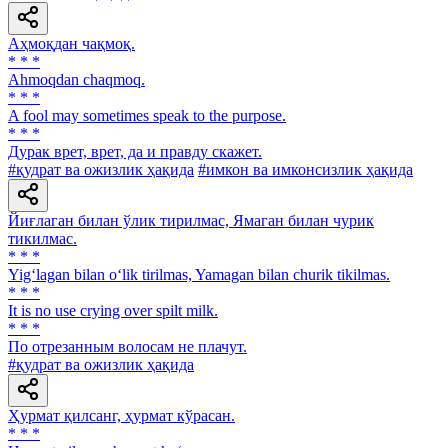
Аҳмоқдан чақмоқ.
* * *
Ahmoqdan chaqmoq.
* * *
A fool may sometimes speak to the purpose.
* * *
Дурак врет, врет, да и правду скажет.
#қудрат ва ожизлик ҳақида
#имкон ва имконсизлик ҳақида
Йиғлаган билан ўлик тирилмас, Ямаган билан чурик
тикилмас.
* * *
Yig‘lagan bilan o‘lik tirilmas, Yamagan bilan churik tikilmas.
* * *
It is no use crying over spilt milk.
* * *
По отрезанным волосам не плачут.
#қудрат ва ожизлик ҳақида
Ҳурмат қилсанг, ҳурмат кўрасан.
* * *