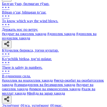
Билган ўзар, билмаган тўзар.
* * *
Bilgan o‘zar, bilmagan to‘zar.
* * *
To know which way the wind blows.
* * *
Держать нос по ветру.
#қудрат ва ожизлик ҳақида
#донолик ҳақида
#донолик ва
нодонлик ҳақида
Кўпчилик бирикса, тоғни қулатар.
* * *
Ko‘pchilik biriksa, tog‘ni qulatar.
* * *
There is safety in numbers.
* * *
В единении сила.
#аҳиллик ва ноаҳиллик ҳақида
#меҳр-оқибат ва оқибатсизлик
ҳақида
#самарадорлик ва бесамарлик ҳақида
#қудрат ва
ожизлик ҳақида
#имкон ва имконсизлик ҳақида
#халқ ва
миллат ҳақида
#фойда ва зарар ҳақида
Эҳтиётинг бўлса, эҳтиёжинг бўлмас.