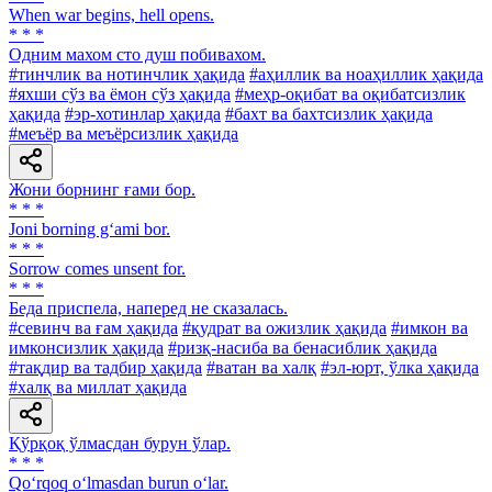
When war begins, hell opens.
* * *
Одним махом сто душ побивахом.
#тинчлик ва нотинчлик ҳақида
#аҳиллик ва ноаҳиллик ҳақида
#яхши сўз ва ёмон сўз ҳақида
#меҳр-оқибат ва оқибатсизлик
ҳақида
#эр-хотинлар ҳақида
#бахт ва бахтсизлик ҳақида
#меъёр ва меъёрсизлик ҳақида
Жони борнинг ғами бор.
* * *
Joni borning g‘ami bor.
* * *
Sorrow comes unsent for.
* * *
Беда приспела, наперед не сказалась.
#севинч ва ғам ҳақида
#қудрат ва ожизлик ҳақида
#имкон ва
имконсизлик ҳақида
#ризқ-насиба ва бенасиблик ҳақида
#тақдир ва тадбир ҳақида
#ватан ва халқ
#эл-юрт, ўлка ҳақида
#халқ ва миллат ҳақида
Қўрқоқ ўлмасдан бурун ўлар.
* * *
Qo‘rqoq o‘lmasdan burun o‘lar.