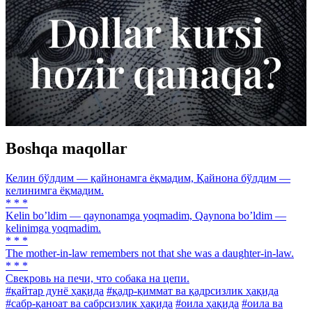
Boshqa maqollar
Келин бўлдим — қайнонамга ёқмадим, Қайнона бўлдим —
келинимга ёқмадим.
* * *
Kelin boʼldim — qaynonamga yoqmadim, Qaynona boʼldim —
kelinimga yoqmadim.
* * *
The mother-in-law remembers not that she was a daughter-in-law.
* * *
Свекровь на печи, что собака на цепи.
#қайтар дунё ҳақида
#қадр-қиммат ва қадрсизлик ҳақида
#сабр-қаноат ва сабрсизлик ҳақида
#оила ҳақида
#оила ва