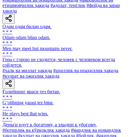
етишмовчилик ҳақида
#адолат, тенглик
#фойда ва зарар
ҳақида
Одам одам билан одам.
* * *
Odam odam bilan odam.
* * *
Men may meet but mountains never.
* * *
Гора с горою не сходится, человек с человеком всегда
сойдется.
#халқ ва миллат ҳақида
#аҳиллик ва ноаҳиллик ҳақида
#қудрат ва ожизлик ҳақида
Ғолибнинг яраси тез битар.
* * *
G‘olibning yarasi tez bitar.
* * *
He plays best that wins.
* * *
Деньги идут к богатому, а злыдни к убогому.
#ботирлик ва қўрқоқлик ҳақида
#мардлик ва номардлик
ҳақида
#қудрат ва ожизлик ҳақида
#бойлик, фақирлик