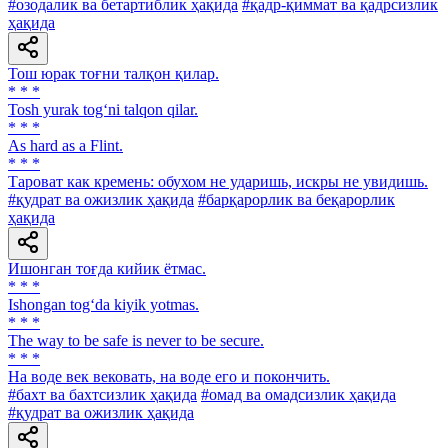
#озодалик ва бетартиблик ҳақида
#қадр-қиммат ва қадрсизлик
ҳақида
Тош юрак тоғни талқон қилар.
* * *
Tosh yurak tog‘ni talqon qilar.
* * *
As hard as a Flint.
* * *
Тароват как кремень: обухом не ударишь, искры не увидишь.
#қудрат ва ожизлик ҳақида
#барқарорлик ва беқарорлик
ҳақида
Ишонган тоғда кийик ётмас.
* * *
Ishongan tog‘da kiyik yotmas.
* * *
The way to be safe is never to be secure.
* * *
Ha воде век вековать, на воде его и покончить.
#бахт ва бахтсизлик ҳақида
#омад ва омадсизлик ҳақида
#қудрат ва ожизлик ҳақида