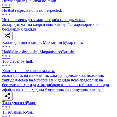
Hurmat qilsang, hurmat ko‘rasan.
* * *
He that respects not is not respected.
* * *
He поклонясь до земли, и гриба не подымешь.
#қадр-қиммат ва қадрсизлик ҳақида
#самарадорлик ва
бесамарлик ҳақида
Ҳаддидан ошса киши, Мақтаниш бўлар иши.
* * *
Haddidan oshsa kishi, Maqtanish boʼlar ishi.
* * *
Too clever by half.
* * *
Хвастать — не колеса мазать.
#камтарлик ва манманлик ҳақида
#донолик ва нодонлик
ҳақида
#меъёр ва меъёрсизлик ҳақида
#самарадорлик ва
бесамарлик ҳақида
#тажрибакорлик ва калтабинлик ҳақида
#фойда ва зарар ҳақида
#эпчиллик ва ношудлик ҳақида
Тил суяксиз бўлар.
* * *
Til suyaksiz bo‘lar.
* * *