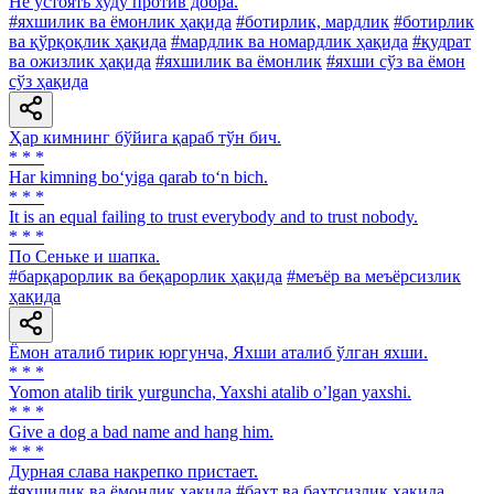
He устоять худу против добра.
#яхшилик ва ёмонлик ҳақида
#ботирлик, мардлик
#ботирлик
ва қўрқоқлик ҳақида
#мардлик ва номардлик ҳақида
#қудрат
ва ожизлик ҳақида
#яхшилик ва ёмонлик
#яхши сўз ва ёмон
сўз ҳақида
Ҳар кимнинг бўйига қараб тўн бич.
* * *
Har kimning bo‘yiga qarab to‘n bich.
* * *
It is an equal failing to trust everybody and to trust nobody.
* * *
По Сеньке и шапка.
#барқарорлик ва беқарорлик ҳақида
#меъёр ва меъёрсизлик
ҳақида
Ёмон аталиб тирик юргунча, Яхши аталиб ўлган яхши.
* * *
Yomon atalib tirik yurguncha, Yaxshi atalib oʼlgan yaxshi.
* * *
Give a dog a bad name and hang him.
* * *
Дурная слава накрепко пристает.
#яхшилик ва ёмонлик ҳақида
#бахт ва бахтсизлик ҳақида