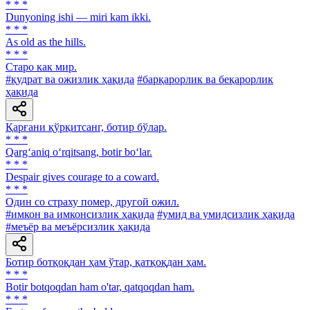
* * *
Dunyoning ishi — miri kam ikki.
* * *
As old as the hills.
* * *
Старо как мир.
#қудрат ва ожизлик ҳақида
#барқарорлик ва беқарорлик
ҳақида
Қарғани қўрқитсанг, ботир бўлар.
* * *
Qarg‘aniq o‘rqitsang, botir bo‘lar.
* * *
Despair gives courage to a coward.
* * *
Один со страху помер, другой ожил.
#имкон ва имконсизлик ҳақида
#умид ва умидсизлик ҳақида
#меъёр ва меъёрсизлик ҳақида
Ботир ботқоқдан ҳам ўтар, қатқоқдан ҳам.
* * *
Botir botqoqdan ham о'tar, qatqoqdan ham.
* * *