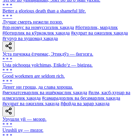
* * *
Better a glorious death than a shameful life.
* * *
Лучше смерть нежели позор.
#ор-номус ва номуссизлик ҳақида
#ботирлик, мардлик
#ботирлик ва қўрқоқлик ҳақида
#қудрат ва ожизлик ҳақида
#ғурур ва хушомад ҳақида
Уста пичоққа ёлчимас, Этикдўз — бигизга.
* * *
Usta pichoqqa yolchimas, Etikdo‘z — bigizga.
* * *
Good workmen are seldom rich.
* * *
Денег ни гроша, да слава хороша.
#меҳнатсеварлик ва ишёқмаслик ҳақида
#илм, касб-ҳунар ва
илмсизлик ҳақида
#самарадорлик ва бесамарлик ҳақида
#қудрат ва ожизлик ҳақида
#фойда ва зарар ҳақида
Урушли уй — мозор.
* * *
Urushli uy — mozor.
* * *