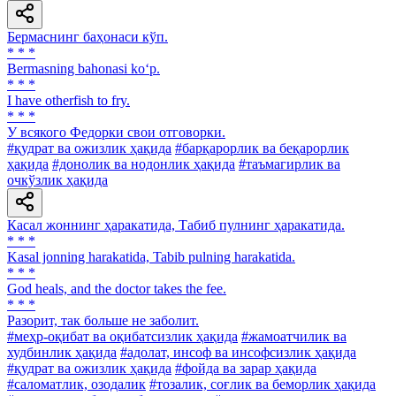
Бермаснинг баҳонаси кўп.
* * *
Bermasning bahonasi ko‘p.
* * *
I have otherfish to fry.
* * *
У всякого Федорки свои отговорки.
#қудрат ва ожизлик ҳақида
#барқарорлик ва беқарорлик
ҳақида
#донолик ва нодонлик ҳақида
#таъмагирлик ва
очкўзлик ҳақида
Касал жоннинг ҳаракатида, Табиб пулнинг ҳаракатида.
* * *
Kasal jonning harakatida, Tabib pulning harakatida.
* * *
God heals, and the doctor takes the fee.
* * *
Разорит, так больше не заболит.
#меҳр-оқибат ва оқибатсизлик ҳақида
#жамоатчилик ва
худбинлик ҳақида
#адолат, инсоф ва инсофсизлик ҳақида
#қудрат ва ожизлик ҳақида
#фойда ва зарар ҳақида
#саломатлик, озодалик
#тозалик, соғлик ва беморлик ҳақида