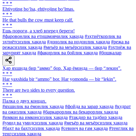
* * *
Ehtiyoting bo‘lsa, ehtiyojing bo‘lmas.
* * *
He that bulls the cow must keep calf.
* * *
Ешь пороги, а хлеб вперед береги!
#фаровонлик ва етишмовчилик ҳақида
#эҳтиёткорлик ва
эҳтиётсизлик ҳақида
#донолик ва нодонлик ҳақида
#режа ва
режасизлик ҳақида
#меъёр ва меъёрсизлик ҳақида
#эҳтиёж ва
зарурият ҳақида
#фақирлик ва бойлик ҳақида
#бошқалар
Ҳар яхшида бир “аммо” бор. Ҳар ёмонда — бир “лекин”.
* * *
Har yaxshida bir “ammo” bor. Har yomonda — bir “lekin”.
* * *
There are two sides to every question.
* * *
Палка о двух концах.
#яхшилик ва ёмонлик ҳақида
#фойда ва зарар ҳақида
#қудрат
ва ожизлик ҳақида
#барқарорлик ва беқарорлик ҳақида
#имкон ва имконсизлик ҳақида
#тақдир ва тадбир ҳақида
#умид ва умидсизлик ҳақида
#меъёр ва меъёрсизлик ҳақида
#бахт ва бахтсизлик ҳақида
#севинч ва ғам ҳақида
#тенглик ва
тенгсизлик ҳақида