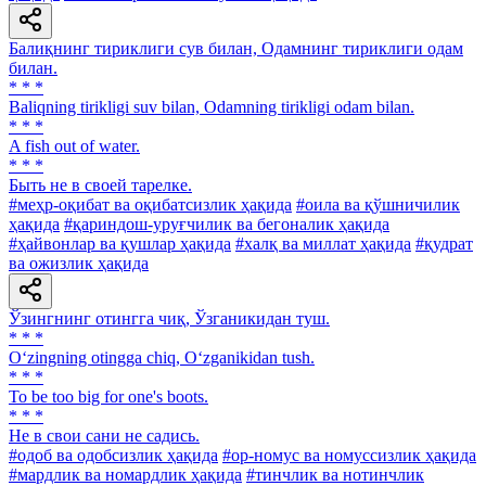
Балиқнинг тириклиги сув билан, Одамнинг тириклиги одам
билан.
* * *
Baliqning tirikligi suv bilan, Odamning tirikligi odam bilan.
* * *
A fish out of water.
* * *
Быть не в своей тарелке.
#меҳр-оқибат ва оқибатсизлик ҳақида
#оила ва қўшничилик
ҳақида
#қариндош-уруғчилик ва бегоналик ҳақида
#ҳайвонлар ва қушлар ҳақида
#халқ ва миллат ҳақида
#қудрат
ва ожизлик ҳақида
Ўзингнинг отингга чиқ, Ўзганикидан туш.
* * *
O‘zingning otingga chiq, O‘zganikidan tush.
* * *
To be too big for one's boots.
* * *
He в свои сани не садись.
#одоб ва одобсизлик ҳақида
#ор-номус ва номуссизлик ҳақида
#мардлик ва номардлик ҳақида
#тинчлик ва нотинчлик