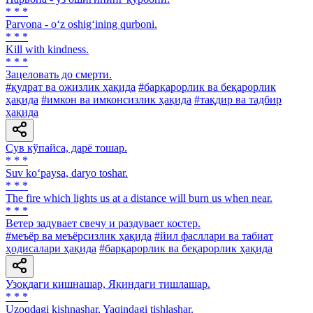
* * *
Parvona - o‘z oshig‘ining qurboni.
* * *
Kill with kindness.
* * *
Зацеловать до смерти.
#қудрат ва ожизлик ҳақида
#барқарорлик ва беқарорлик
ҳақида
#имкон ва имконсизлик ҳақида
#тақдир ва тадбир
ҳақида
Сув кўпайса, дарё тошар.
* * *
Suv ko‘paysa, daryo toshar.
* * *
The fire which lights us at a distance will burn us when near.
* * *
Ветер задувает свечу и раздувает костер.
#меъёр ва меъёрсизлик ҳақида
#йил фасллари ва табиат
ҳодисалари ҳақида
#барқарорлик ва беқарорлик ҳақида
Узоқдаги кишнашар, Яқиндаги тишлашар.
* * *
Uzoqdagi kishnashar, Yaqindagi tishlashar.