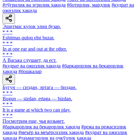
#тўғрилик ва эгрилик ҳақида
#ботирлик, мардлик
#қудрат ва
ожизлик ҳақида
Эшитмас қулоқ элни бузар.
* * *
Eshitmas quloq elni buzar.
* * *
In at one ear and out at the other.
* * *
А Васька слушает, да ест.
#қудрат ва ожизлик ҳақида
#барқарорлик ва беқарорлик
ҳақида
#бошқалар
Бугун — сиздан, эртага — биздан.
* * *
Bugun — sizdan, ertaga — bizdan.
* * *
It is a game at which two can play.
* * *
Посмотрим еще, чья возьмет.
#барқарорлик ва беқарорлик ҳақида
#режа ва режасизлик
ҳақида
#меъёр ва меъёрсизлик ҳақида
#қудрат ва ожизлик
ҳақида
#таъмагирлик ва очкўзлик ҳақида