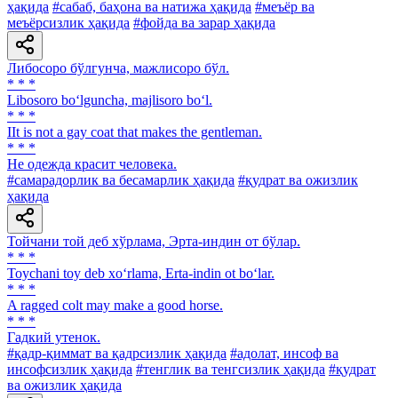
ҳақида
#сабаб, баҳона ва натижа ҳақида
#меъёр ва
меъёрсизлик ҳақида
#фойда ва зарар ҳақида
Либосоро бўлгунча, мажлисоро бўл.
* * *
Libosoro bo‘lguncha, majlisoro bo‘l.
* * *
IIt is not a gay coat that makes the gentleman.
* * *
He одежда красит человека.
#самарадорлик ва бесамарлик ҳақида
#қудрат ва ожизлик
ҳақида
Тойчани той деб хўрлама, Эрта-индин от бўлар.
* * *
Toychani toy deb xo‘rlama, Erta-indin ot bo‘lar.
* * *
A ragged colt may make a good horse.
* * *
Гадкий утенок.
#қадр-қиммат ва қадрсизлик ҳақида
#адолат, инсоф ва
инсофсизлик ҳақида
#тенглик ва тенгсизлик ҳақида
#қудрат
ва ожизлик ҳақида