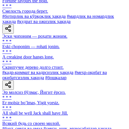
Fortune favours the bold.
* * *
Смелость города берет.
#ботирлик ва қўрқоқлик ҳақида
#мардлик ва номардлик
ҳақида
#қудрат ва ожизлик ҳақида
Эски чопоним — роҳати жоним.
* * *
Eski choponim — rohati jonim.
* * *
A creaking door hangs long.
* * *
Скрипучее дерево долго стоит.
#қадр-қиммат ва қадрсизлик ҳақида
#меҳр-оқибат ва
оқибатсизлик ҳақида
#бошқалар
Эр молсиз бўлмас, Йигит ёрсиз.
* * *
Er molsiz boʼlmas, Yigit yorsiz.
* * *
All shall be well Jack shall have Jill.
* * *
Всякий будь со своею милой.
#бахт, севги ва омад
#севги, ишқ, муносабатлар ҳақида