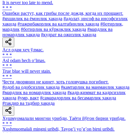
It is never too late to mend.
* * *
Ошибки растут, как грибы после дождя, когда их прощают.
#яхшилик ва ёмонлик ҳақида
#адолат, инсоф ва инсофсизлик
ҳақида
#тажрибакорлик ва калтабинлик ҳақида
#ботирлик,
мардлик
#ботирлик ва қўрқоқлик ҳақида
#мардлик ва
номардлик ҳақида
#қудрат ва ожизлик ҳақида
Асл одам ҳеч ўлмас.
* * *
Asl odam hech o‘lmas.
* * *
True blue will never stain.
* * *
Чести дворянин не кинет, хоть головушка погибнет.
#одоб ва одобсизлик ҳақида
#камтарлик ва манманлик ҳақида
#мардлик ва номардлик ҳақида
#қадр-қиммат ва қадрсизлик
ҳақида
#умр, вақт
#самарадорлик ва бесамарлик ҳақида
#тақдир ва тадбир ҳақида
Хушмуомалали мингни урибди, Таёғи йўғон бирни урибди.
* * *
Xushmuomalali mingni uribdi, Tayogʼi yoʼgʼon birni uribdi.