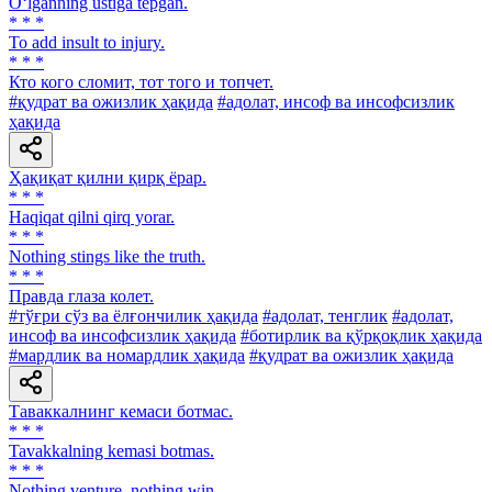
O‘lganning ustiga tepgan.
* * *
To add insult to injury.
* * *
Кто кого сломит, тот того и топчет.
#қудрат ва ожизлик ҳақида
#адолат, инсоф ва инсофсизлик
ҳақида
Ҳақиқат қилни қирқ ёрар.
* * *
Haqiqat qilni qirq yorar.
* * *
Nothing stings like the truth.
* * *
Правда глаза колет.
#тўғри сўз ва ёлғончилик ҳақида
#адолат, тенглик
#адолат,
инсоф ва инсофсизлик ҳақида
#ботирлик ва қўрқоқлик ҳақида
#мардлик ва номардлик ҳақида
#қудрат ва ожизлик ҳақида
Таваккалнинг кемаси ботмас.
* * *
Tavakkalning kemasi botmas.
* * *
Nothing venture, nothing win.