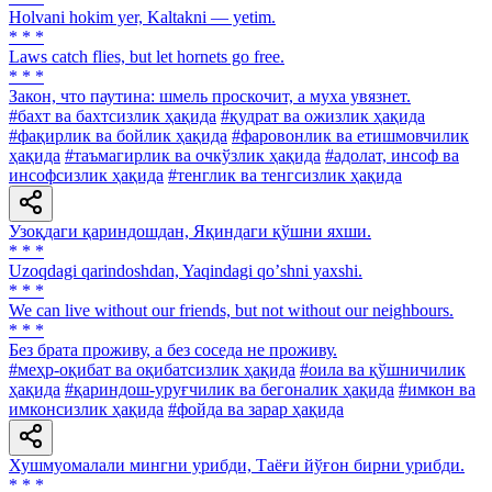
Holvani hokim yer, Kaltakni — yetim.
* * *
Laws catch flies, but let hornets go free.
* * *
Закон, что паутина: шмель проскочит, а муха увязнет.
#бахт ва бахтсизлик ҳақида
#қудрат ва ожизлик ҳақида
#фақирлик ва бойлик ҳақида
#фаровонлик ва етишмовчилик
ҳақида
#таъмагирлик ва очкўзлик ҳақида
#адолат, инсоф ва
инсофсизлик ҳақида
#тенглик ва тенгсизлик ҳақида
Узоқдаги қариндошдан, Яқиндаги қўшни яхши.
* * *
Uzoqdagi qarindoshdan, Yaqindagi qoʼshni yaxshi.
* * *
We can live without our friends, but not without our neighbours.
* * *
Без брата проживу, а без соседа не проживу.
#меҳр-оқибат ва оқибатсизлик ҳақида
#оила ва қўшничилик
ҳақида
#қариндош-уруғчилик ва бегоналик ҳақида
#имкон ва
имконсизлик ҳақида
#фойда ва зарар ҳақида
Хушмуомалали мингни урибди, Таёғи йўғон бирни урибди.
* * *