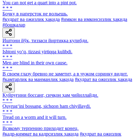
You can not get a quart into a pint pot.
* * *
Бочку в наперсток не вольешь.
#қудрат ва ожизлик ҳақида
#имкон ва имконсизлик ҳақида
#бошқалар
Иштони йўқ, тиззаси йиртиққа кулибди.
* * *
Ishtoni yo‘q, tizzasi yirtiqqa kulibdi.
* * *
Men are blind in their own cause.
* * *
В своем глазу бревно не заметит, а в чужом соринку видит.
#камтарлик ва манманлик ҳақида
#қудрат ва ожизлик ҳақида
Қуйруғини боссанг, сичқон ҳам чийиллайди.
* * *
Quyrug‘ini bossang, sichqon ham chiyillaydi.
* * *
Tread on a worm and it will turn.
* * *
Всякому терпению приходит конец.
#қадр-қиммат ва қадрсизлик ҳақида
#қудрат ва ожизлик