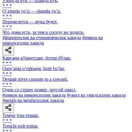
Ўзингда йўқ — оламда йўқ.
* * *
Oʼzingda yoʼq — olamda yoʼq.
* * *
Перемелется — мука будет.
* * *
Что дома есть, за тем к соседу не ходить.
#фаровонлик ва етишмовчилик ҳақида
#имкон ва
имконсизлик ҳақида
Қарғани қўрқитсанг, ботир бўлар.
* * *
Qarg‘aniq o‘rqitsang, botir bo‘lar.
* * *
Despair gives courage to a coward.
* * *
Один со страху помер, другой ожил.
#имкон ва имконсизлик ҳақида
#умид ва умидсизлик ҳақида
#меъёр ва меъёрсизлик ҳақида
Томчи тош тешар.
* * *
Tomchi tosh teshar.
* * *