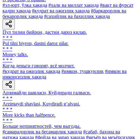
#эл-юрт, ўлка ҳақида
#халқ ва миллат ҳақида
#вақт ва фурсат
қадри ҳақида
#қудрат ва ожизлик ҳақида
#барқарорлик ва
беқарорлик ҳақида
#сахийлик ва бахиллик ҳақида
Пул тилни бийрон, дастни дароз қилар.
* * *
Pul tilni biyron, dastni daroz qilar.
* * *
Money talks.
* * *
Когда деньги говорят, всё молчит.
#қудрат ва ожизлик ҳақида
#имкон, тушкунлик
#имкон ва
имконсизлик ҳақида
Арзимайди шавласи, Куйдиради ғалваси.
* * *
Arzimaydi shavlasi, Kuydiradi g‘alvasi.
* * *
More kicks than halfpence.
* * *
Больше неприятностей, чем выгоды.
#самарадорлик ва бесамарлик ҳақида
#сабаб, баҳона ва
натижа ҳақида
#фойда ва зарар ҳақида
#меъёр ва меъёрсизлик