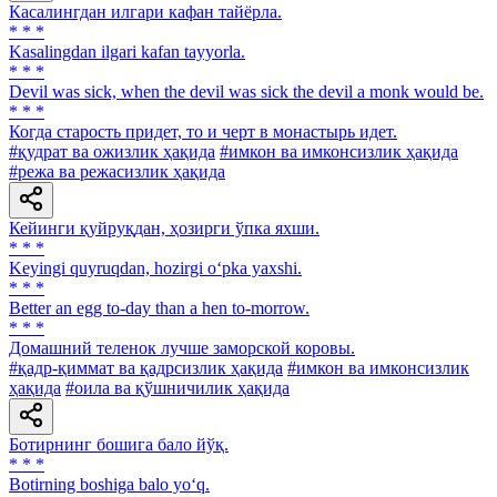
Касалингдан илгари кафан тайёрла.
* * *
Kasalingdan ilgari kafan tayyorla.
* * *
Devil was sick, when the devil was sick the devil a monk would be.
* * *
Когда старость придет, то и черт в монастырь идет.
#қудрат ва ожизлик ҳақида
#имкон ва имконсизлик ҳақида
#режа ва режасизлик ҳақида
Кейинги қуйруқдан, ҳозирги ўпка яхши.
* * *
Keyingi quyruqdan, hozirgi o‘pka yaxshi.
* * *
Better an egg to-day than a hen to-morrow.
* * *
Домашний теленок лучше заморской коровы.
#қадр-қиммат ва қадрсизлик ҳақида
#имкон ва имконсизлик
ҳақида
#оила ва қўшничилик ҳақида
Ботирнинг бошига бало йўқ.
* * *
Botirning boshiga balo yo‘q.