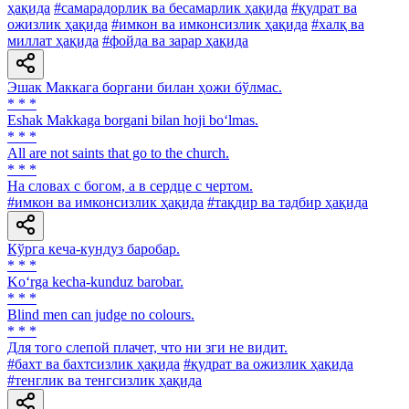
ҳақида
#самарадорлик ва бесамарлик ҳақида
#қудрат ва
ожизлик ҳақида
#имкон ва имконсизлик ҳақида
#халқ ва
миллат ҳақида
#фойда ва зарар ҳақида
Эшак Маккага боргани билан ҳожи бўлмас.
* * *
Eshak Makkaga borgani bilan hoji bo‘lmas.
* * *
All are not saints that go to the church.
* * *
На словах с богом, а в сердце с чертом.
#имкон ва имконсизлик ҳақида
#тақдир ва тадбир ҳақида
Кўрга кеча-кундуз баробар.
* * *
Ko‘rga kecha-kunduz barobar.
* * *
Blind men can judge no colours.
* * *
Для того слепой плачет, что ни зги не видит.
#бахт ва бахтсизлик ҳақида
#қудрат ва ожизлик ҳақида
#тенглик ва тенгсизлик ҳақида