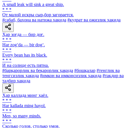
A small leak will sink a great ship.
* * *
От малой искры сыр-бор загорается.
#сабаб, баҳона ва натижа ҳақида
#қудрат ва ожизлик ҳақида
Ҳар зоғда — бир доғ.
* * *
Har zog‘da — bir dog‘.
* * *
Every bean has its black.
* * *
И на солнце есть пятна.
#барқарорлик ва беқарорлик ҳақида
#бошқалар
#тенглик ва
тенгсизлик ҳақида
#имкон ва имконсизлик ҳақида
#тақдир ва
тадбир ҳақида
Ҳар каллада минг ҳаёл.
* * *
Har kallada ming hayol.
* * *
Men, so many minds.
* * *
Сколько голов, столько умов.