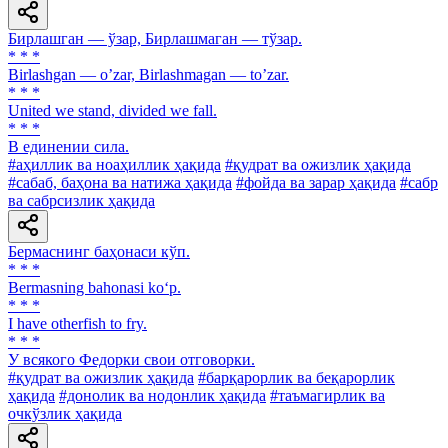
Бирлашган — ўзар, Бирлашмаган — тўзар.
* * *
Birlashgan — oʼzar, Birlashmagan — toʼzar.
* * *
United we stand, divided we fall.
* * *
В единении сила.
#аҳиллик ва ноаҳиллик ҳақида
#қудрат ва ожизлик ҳақида
#сабаб, баҳона ва натижа ҳақида
#фойда ва зарар ҳақида
#сабр
ва сабрсизлик ҳақида
Бермаснинг баҳонаси кўп.
* * *
Bermasning bahonasi ko‘p.
* * *
I have otherfish to fry.
* * *
У всякого Федорки свои отговорки.
#қудрат ва ожизлик ҳақида
#барқарорлик ва беқарорлик
ҳақида
#донолик ва нодонлик ҳақида
#таъмагирлик ва
очкўзлик ҳақида