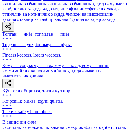
#яхшилик ва ёмонлик
#яхшилик ва ёмонлик ҳақида
#муомила
ва қўполлик ҳақида
#адолат, инсоф ва инсофсизлик ҳақида
#тинчлик ва нотинчлик ҳақида
#имкон ва имконсизлик
ҳақида
#тақдир ва тадбир ҳақида
#фойда ва зарар ҳақида
Топган — ниёз, топмаган — пиёз.
* * *
Topgan — niyoz, topmagan — piyoz.
* * *
Finders keepers, losers weepers.
* * *
Кому — сон, кому — явь, кому — клад, кому — шиш.
#самимийлик ва носамимийлик ҳақида
#имкон ва
имконсизлик ҳақида
Кўпчилик бирикса, тоғни қулатар.
* * *
Ko‘pchilik biriksa, tog‘ni qulatar.
* * *
There is safety in numbers.
* * *
В единении сила.
#аҳиллик ва ноаҳиллик ҳақида
#меҳр-оқибат ва оқибатсизлик