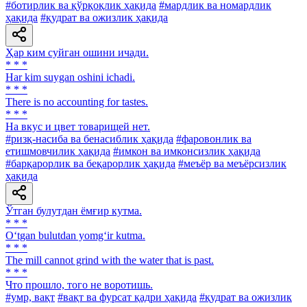
#ботирлик ва қўрқоқлик ҳақида
#мардлик ва номардлик
ҳақида
#қудрат ва ожизлик ҳақида
Ҳар ким суйган ошини ичади.
* * *
Har kim suygan oshini ichadi.
* * *
There is no accounting for tastes.
* * *
Ha вкус и цвет товарищей нет.
#ризқ-насиба ва бенасиблик ҳақида
#фаровонлик ва
етишмовчилик ҳақида
#имкон ва имконсизлик ҳақида
#барқарорлик ва беқарорлик ҳақида
#меъёр ва меъёрсизлик
ҳақида
Ўтган булутдан ёмғир кутма.
* * *
O‘tgan bulutdan yomg‘ir kutma.
* * *
The mill cannot grind with the water that is past.
* * *
Что прошло, того не воротишь.
#умр, вақт
#вақт ва фурсат қадри ҳақида
#қудрат ва ожизлик