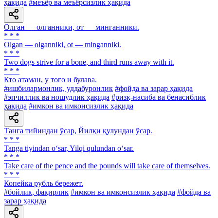
ҳақида
#меъёр ва меъёрсизлик ҳақида
Олган — олганники, от — минганники.
* * *
Olgan — olganniki, ot — minganniki.
* * *
Two dogs strive for a bone, and third runs away with it.
* * *
Кто атаман, у того и булава.
#ишбилармонлик, уддабуронлик
#фойда ва зарар ҳақида
#эпчиллик ва ношудлик ҳақида
#ризқ-насиба ва бенасиблик
ҳақида
#имкон ва имконсизлик ҳақида
Танга тийиндан ўсар, Йилқи қулундан ўсар.
* * *
Tanga tiyindan o‘sar, Yilqi qulundan o‘sar.
* * *
Take care of the pence and the pounds will take care of themselves.
* * *
Копейка рубль бережет.
#бойлик, фақирлик
#имкон ва имконсизлик ҳақида
#фойда ва
зарар ҳақида