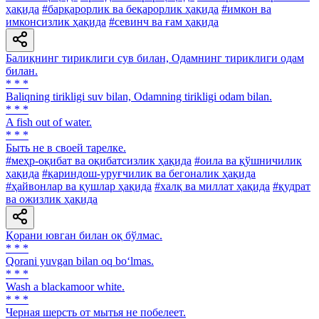
ҳақида
#барқарорлик ва беқарорлик ҳақида
#имкон ва
имконсизлик ҳақида
#севинч ва ғам ҳақида
Балиқнинг тириклиги сув билан, Одамнинг тириклиги одам
билан.
* * *
Baliqning tirikligi suv bilan, Odamning tirikligi odam bilan.
* * *
A fish out of water.
* * *
Быть не в своей тарелке.
#меҳр-оқибат ва оқибатсизлик ҳақида
#оила ва қўшничилик
ҳақида
#қариндош-уруғчилик ва бегоналик ҳақида
#ҳайвонлар ва қушлар ҳақида
#халқ ва миллат ҳақида
#қудрат
ва ожизлик ҳақида
Қорани ювган билан оқ бўлмас.
* * *
Qorani yuvgan bilan oq bo‘lmas.
* * *
Wash a blackamoor white.
* * *
Черная шерсть от мытья не побелеет.