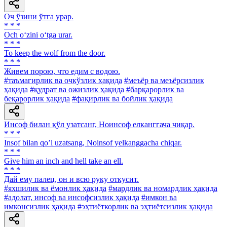
Оч ўзини ўтга урар.
* * *
Och o‘zini o‘tga urar.
* * *
To keep the wolf from the door.
* * *
Живем порою, что едим с водою.
#таъмагирлик ва очкўзлик ҳақида
#меъёр ва меъёрсизлик
ҳақида
#қудрат ва ожизлик ҳақида
#барқарорлик ва
беқарорлик ҳақида
#фақирлик ва бойлик ҳақида
Инсоф билан қўл узатсанг, Ноинсоф елканггача чиқар.
* * *
Insof bilan qoʼl uzatsang, Noinsof yelkanggacha chiqar.
* * *
Give him an inch and hell take an ell.
* * *
Дай ему палец, он и всю руку откусит.
#яхшилик ва ёмонлик ҳақида
#мардлик ва номардлик ҳақида
#адолат, инсоф ва инсофсизлик ҳақида
#имкон ва
имконсизлик ҳақида
#эҳтиёткорлик ва эҳтиётсизлик ҳақида