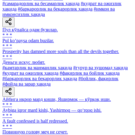
#самарадорлик ва бесамарлик ҳақида
#қудрат ва ожизлик
ҳақида
#барқарорлик ва беқарорлик ҳақида
#имкон ва
имконсизлик ҳақида
Пул кўпайса одам бузилар.
* * *
Pul ko‘paysa odam buzilar.
* * *
Prosperity has damned more souls than all the devils together.
* * *
Деньги искус любят.
#камтарлик ва манманлик ҳақида
#ғурур ва хушомад ҳақида
#қудрат ва ожизлик ҳақида
#фақирлик ва бойлик ҳақида
#барқарорлик ва беқарорлик ҳақида
#бойлик, фақирлик
#фойда ва зарар ҳақида
Айбига иқрор мард киши, Яширмоқ — қўрқоқ иши.
* * *
Aybiga iqror mard kishi, Yashirmoq — qo‘rqoq ishi.
* * *
A fault confessed is half redressed.
* * *
Повинную голову меч не сечет.