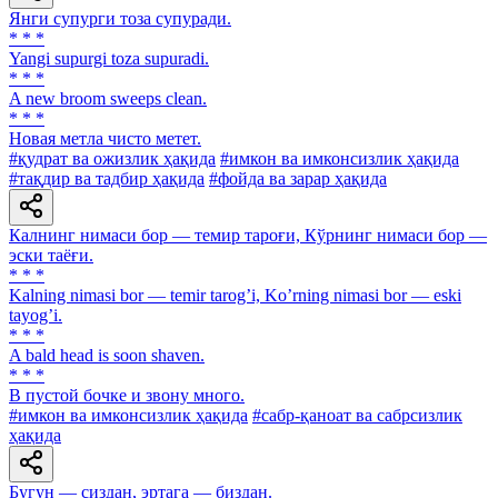
Янги супурги тоза супуради.
* * *
Yangi supurgi toza supuradi.
* * *
A new broom sweeps clean.
* * *
Новая метла чисто метет.
#қудрат ва ожизлик ҳақида
#имкон ва имконсизлик ҳақида
#тақдир ва тадбир ҳақида
#фойда ва зарар ҳақида
Калнинг нимаси бор — темир тароғи, Кўрнинг нимаси бор —
эски таёғи.
* * *
Kalning nimasi bor — temir tarogʼi, Koʼrning nimasi bor — eski
tayogʼi.
* * *
A bald head is soon shaven.
* * *
В пустой бочке и звону много.
#имкон ва имконсизлик ҳақида
#сабр-қаноат ва сабрсизлик
ҳақида
Бугун — сиздан, эртага — биздан.