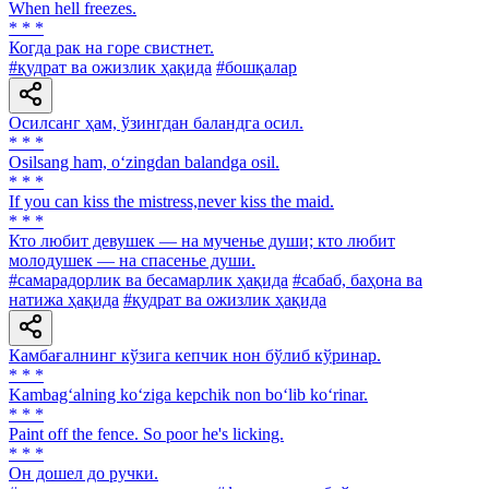
When hell freezes.
* * *
Когда рак на горе свистнет.
#қудрат ва ожизлик ҳақида
#бошқалар
Осилсанг ҳам, ўзингдан баландга осил.
* * *
Osilsang ham, o‘zingdan balandga osil.
* * *
If you can kiss the mistress,never kiss the maid.
* * *
Кто любит девушек — на мученье души; кто любит
молодушек — на спасенье души.
#самарадорлик ва бесамарлик ҳақида
#сабаб, баҳона ва
натижа ҳақида
#қудрат ва ожизлик ҳақида
Камбағалнинг кўзига кепчик нон бўлиб кўринар.
* * *
Kambag‘alning ko‘ziga kepchik non bo‘lib ko‘rinar.
* * *
Paint off the fence. So poor he's licking.
* * *
Он дошел до ручки.