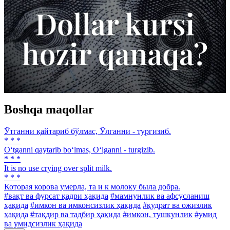
Boshqa maqollar
Ўтганни қайтариб бўлмас, Ўлганни - тургизиб.
* * *
O‘tganni qaytarib bo‘lmas, O‘lganni - turgizib.
* * *
It is no use сrying over split milk.
* * *
Которая корова умерла, та и к молоку была добра.
#вақт ва фурсат қадри ҳақида
#мамнунлик ва афсусланиш
ҳақида
#имкон ва имконсизлик ҳақида
#қудрат ва ожизлик
ҳақида
#тақдир ва тадбир ҳақида
#имкон, тушкунлик
#умид
ва умидсизлик ҳақида