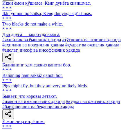
Икки ёмон қўшилса, Кенг дунёга сиғишмас.
* * *
Ikki yomon qoʼshilsa, Keng dunyoga sigʼishmas.
* * *
Two blacks do not make a white.
* * *
Два друга — мороз да вьюга.
#яхшилик ва ёмонлик ҳақида
#тўғрилик ва эгрилик ҳақида
#аҳиллик ва ноаҳиллик ҳақида
#қудрат ва ожизлик ҳақида
#адолат, инсоф ва инсофсизлик ҳақида
Балиқнинг ҳам саккиз қаноти бор.
* * *
Baliqning ham sakkiz qanoti bor.
* * *
Pigs might fly, but they are very unlikely birds.
* * *
Бывает, что коровы летают.
#имкон ва имконсизлик ҳақида
#қудрат ва ожизлик ҳақида
#барқарорлик ва беқарорлик ҳақида
Ё жон чиқсин, ё ном.
* * *