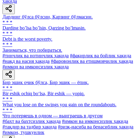
ҳақида
Дардинг бўлса бўлсин, Қарзинг бўлмасин.
* * *
Darding boʼlsa boʼlsin, Qarzing boʼlmasin.
* * *
Debt is the worst poverty.
* * *
Заниматься, что побираться.
#тинчлик ва нотинчлик ҳақида
#фақирлик ва бойлик ҳақида
#нақд ва насия ҳақида
#фаровонлик ва етишмовчилик ҳақида
#имкон ва имконсизлик ҳақида
Бир эшик очиқ бўлса, Бир эшик — ёпиқ.
* * *
Bir eshik ochiq bo‘lsa, Bir eshik — yopiq.
* * *
What you lose on the swings you gain on the roundabouts.
* * *
Что потеряешь в одном — выиграешь в другом
#бахт ва бахтсизлик ҳақида
#имкон ва имконсизлик ҳақида
#тақдир ва тадбир ҳақида
#ризқ-насиба ва бенасиблик ҳақида
#имкон, тушкунлик