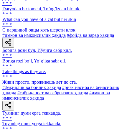
* * *
Daryodan bir tomchi, Toʼngʼizdan bir tuk.
* * *
What can you have of a cat but her skin
* * *
С паршивой овцы хоть шерсти клок.
#имкон ва имконсизлик ҳақида
#фойда ва зарар ҳақида
Борига рози бўл, Йўғига сабр қил.
* * *
Boriga rozi bo‘l, Yo‘g‘iga sabr qil.
* * *
Take things as they are.
* * *
Живи просто, проживешь лет до ста.
#фақирлик ва бойлик ҳақида
#ризқ-насиба ва бенасиблик
ҳақида
#сабр-қаноат ва сабрсизлик ҳақида
#имкон ва
имконсизлик ҳақида
Туянинг думи ерга текканда.
* * *
Tuyaning dumi yerga tekkanda.
* * *