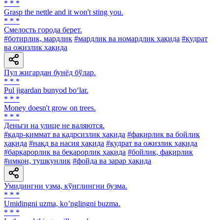
* * *
Grasp the nettle and it won't sting you.
* * *
Смелость города берет.
#ботирлик, мардлик
#мардлик ва номардлик ҳақида
#қудрат
ва ожизлик ҳақида
Пул жигардан бунёд бўлар.
* * *
Pul jigardan bunyod bo‘lar.
* * *
Money doesn't grow on trees.
* * *
Деньги на улице не валяются.
#қадр-қиммат ва қадрсизлик ҳақида
#фақирлик ва бойлик
ҳақида
#нақд ва насия ҳақида
#қудрат ва ожизлик ҳақида
#барқарорлик ва беқарорлик ҳақида
#бойлик, фақирлик
#имкон, тушкунлик
#фойда ва зарар ҳақида
Умидингни узма, кўнглингни бузма.
* * *
Umidingni uzma, koʼnglingni buzma.
* * *