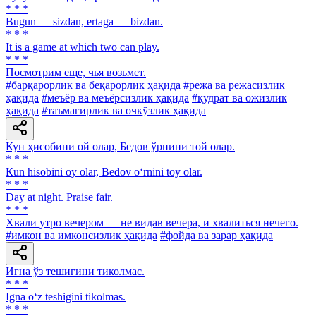
* * *
Bugun — sizdan, ertaga — bizdan.
* * *
It is a game at which two can play.
* * *
Посмотрим еще, чья возьмет.
#барқарорлик ва беқарорлик ҳақида
#режа ва режасизлик
ҳақида
#меъёр ва меъёрсизлик ҳақида
#қудрат ва ожизлик
ҳақида
#таъмагирлик ва очкўзлик ҳақида
Кун ҳисобини ой олар, Бедов ўрнини той олар.
* * *
Кun hisobini oy olar, Bedov o‘rnini toy olar.
* * *
Day at night. Praise fair.
* * *
Хвали утро вечером — не видав вечера, и хвалиться нечего.
#имкон ва имконсизлик ҳақида
#фойда ва зарар ҳақида
Игна ўз тешигини тиколмас.
* * *
Igna o‘z teshigini tikolmas.
* * *