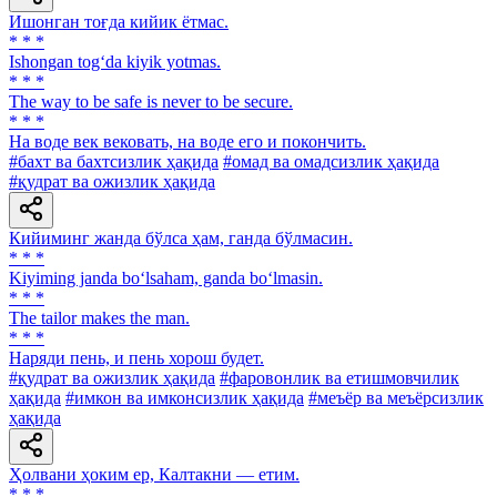
Ишонган тоғда кийик ётмас.
* * *
Ishongan tog‘da kiyik yotmas.
* * *
The way to be safe is never to be secure.
* * *
Ha воде век вековать, на воде его и покончить.
#бахт ва бахтсизлик ҳақида
#омад ва омадсизлик ҳақида
#қудрат ва ожизлик ҳақида
Кийиминг жанда бўлса ҳам, ганда бўлмасин.
* * *
Kiyiming janda bo‘lsaham, ganda bo‘lmasin.
* * *
The tailor makes the man.
* * *
Наряди пень, и пень хорош будет.
#қудрат ва ожизлик ҳақида
#фаровонлик ва етишмовчилик
ҳақида
#имкон ва имконсизлик ҳақида
#меъёр ва меъёрсизлик
ҳақида
Ҳолвани ҳоким ер, Калтакни — етим.
* * *