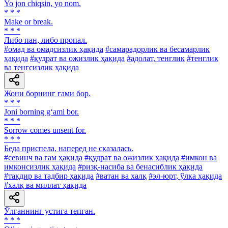
Yo jon chiqsin, yo nom.
* * *
Make or break.
* * *
Либо пан, либо пропал.
#омад ва омадсизлик ҳақида
#самарадорлик ва бесамарлик
ҳақида
#қудрат ва ожизлик ҳақида
#адолат, тенглик
#тенглик
ва тенгсизлик ҳақида
Жони борнинг ғами бор.
* * *
Joni borning g‘ami bor.
* * *
Sorrow comes unsent for.
* * *
Беда приспела, наперед не сказалась.
#севинч ва ғам ҳақида
#қудрат ва ожизлик ҳақида
#имкон ва
имконсизлик ҳақида
#ризқ-насиба ва бенасиблик ҳақида
#тақдир ва тадбир ҳақида
#ватан ва халқ
#эл-юрт, ўлка ҳақида
#халқ ва миллат ҳақида
Ўлганнинг устига тепган.
* * *