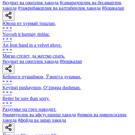
#қудрат ва ожизлик ҳақида
#самарадорлик ва бесамарлик
ҳақида
#тажрибакорлик ва калтабинлик ҳақида
#бошқалар
Ювош ит ҳурмай тишлар.
* * *
Yuvosh it hurmay tishlar.
* * *
An Iron hand in a velvet glove.
* * *
Мягко стелет, да жестко спать.
#қудрат ва ожизлик ҳақида
#бошқалар
Кейинги пушаймон, Ўзингга душман.
* * *
Keyingi pushaymon, O‘zingga dushman.
* * *
Better be sure than sorry.
* * *
Раздумье на грех наводит.
#мамнунлик ва афсусланиш ҳақида
#имкон ва имконсизлик
ҳақида
#фойда ва зарар ҳақида