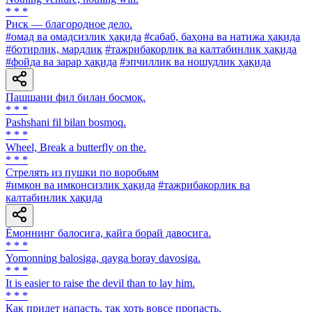
* * *
Риск — благородное дело.
#омад ва омадсизлик ҳақида
#сабаб, баҳона ва натижа ҳақида
#ботирлик, мардлик
#тажрибакорлик ва калтабинлик ҳақида
#фойда ва зарар ҳақида
#эпчиллик ва ношудлик ҳақида
Пашшани фил билан босмоқ.
* * *
Pashshani fil bilan bosmoq.
* * *
Wheel, Break a butterfly on the.
* * *
Стрелять из пушки по воробьям
#имкон ва имконсизлик ҳақида
#тажрибакорлик ва
калтабинлик ҳақида
Ёмоннинг балосига, қайга борай давосига.
* * *
Yomonning balosiga, qayga boray davosiga.
* * *
It is easier to raise the devil than to lay him.
* * *
Как придет напасть, так хоть вовсе пропасть.