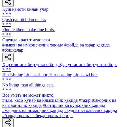
Қуш қаноти билан учар.
* * *
Qush qanoti bilan uchar.
* * *
Fine feathers make fine birds.
* * *
Одежда красит человека.
#имкон ва имконсизлик ҳақида
#фойда ва зарар ҳақида
#бошқалар
Ҳар ишнинг бир устаси бор, Ҳар устанинг бир устози бор.
* * *
Har ishning bir ustasi bor, Har ustaning bir ustozi bor.
* * *
No living man all things can.
* * *
Все уметь не может никто.
#илм, касб-ҳунар ва илмсизлик ҳақида
#тажрибакорлик ва
калтабинлик ҳақида
#ботирлик ва қўрқоқлик ҳақида
#мардлик ва номардлик ҳақида
#қудрат ва ожизлик ҳақида
#барқарорлик ва беқарорлик ҳақида