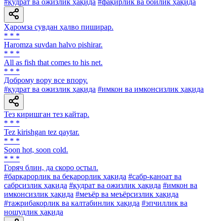
#қудрат ва ожизлик ҳақида
#фақирлик ва бойлик ҳақида
Ҳаромза сувдан ҳалво пиширар.
* * *
Haromza suvdan halvo pishirar.
* * *
All as fish that comes to his net.
* * *
Доброму вору все впору.
#қудрат ва ожизлик ҳақида
#имкон ва имконсизлик ҳақида
Тез киришган тез қайтар.
* * *
Tez kirishgan tez qaytar.
* * *
Soon hot, soon cold.
* * *
Горяч блин, да скоро остыл.
#барқарорлик ва беқарорлик ҳақида
#сабр-қаноат ва
сабрсизлик ҳақида
#қудрат ва ожизлик ҳақида
#имкон ва
имконсизлик ҳақида
#меъёр ва меъёрсизлик ҳақида
#тажрибакорлик ва калтабинлик ҳақида
#эпчиллик ва
ношудлик ҳақида