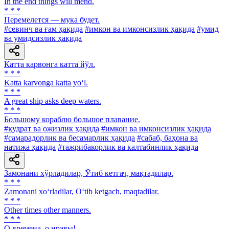
In the end things will mend.
* * *
Перемелется — мука будет.
#севинч ва ғам ҳақида
#имкон ва имконсизлик ҳақида
#умид
ва умидсизлик ҳақида
Катта карвонга катта йўл.
* * *
Katta karvonga katta yo‘l.
* * *
A great ship asks deep waters.
* * *
Большому кораблю большое плавание.
#қудрат ва ожизлик ҳақида
#имкон ва имконсизлик ҳақида
#самарадорлик ва бесамарлик ҳақида
#сабаб, баҳона ва
натижа ҳақида
#тажрибакорлик ва калтабинлик ҳақида
Замонани хўрладилар, Ўтиб кетгач, мақтадилар.
* * *
Zamonani xo‘rladilar, O‘tib ketgach, maqtadilar.
* * *
Other times other manners.
* * *
О времена, о нравы!