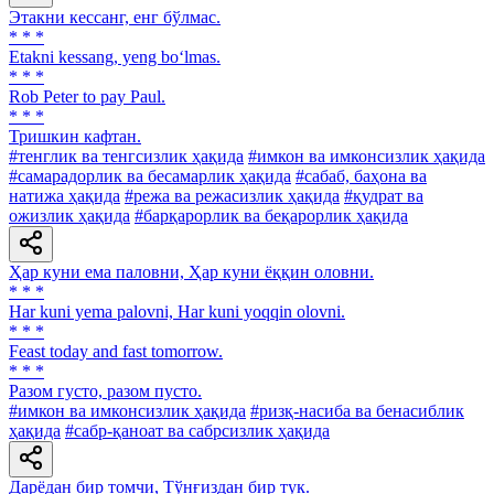
Этакни кессанг, енг бўлмас.
* * *
Etakni kessang, yeng bo‘lmas.
* * *
Rob Peter to pay Paul.
* * *
Тришкин кафтан.
#тенглик ва тенгсизлик ҳақида
#имкон ва имконсизлик ҳақида
#самарадорлик ва бесамарлик ҳақида
#сабаб, баҳона ва
натижа ҳақида
#режа ва режасизлик ҳақида
#қудрат ва
ожизлик ҳақида
#барқарорлик ва беқарорлик ҳақида
Ҳар куни ема паловни, Ҳар куни ёққин оловни.
* * *
Har kuni yema palovni, Har kuni yoqqin olovni.
* * *
Feast today and fast tomorrow.
* * *
Разом густо, разом пусто.
#имкон ва имконсизлик ҳақида
#ризқ-насиба ва бенасиблик
ҳақида
#сабр-қаноат ва сабрсизлик ҳақида
Дарёдан бир томчи, Тўнғиздан бир тук.