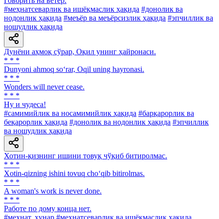
Говорить на ветер.
#меҳнатсеварлик ва ишёқмаслик ҳақида
#донолик ва
нодонлик ҳақида
#меъёр ва меъёрсизлик ҳақида
#эпчиллик ва
ношудлик ҳақида
Дунёни аҳмоқ сўрар, Оқил унинг ҳайронаси.
* * *
Dunyoni ahmoq so‘rar, Oqil uning hayronasi.
* * *
Wonders will never cease.
* * *
Ну и чудеса!
#самимийлик ва носамимийлик ҳақида
#барқарорлик ва
беқарорлик ҳақида
#донолик ва нодонлик ҳақида
#эпчиллик
ва ношудлик ҳақида
Хотин-қизнинг ишини товуқ чўқиб битиролмас.
* * *
Xotin-qizning ishini tovuq cho‘qib bitirolmas.
* * *
A woman's work is never done.
* * *
Работе по дому конца нет.
#меҳнат, ҳунар
#меҳнатсеварлик ва ишёқмаслик ҳақида