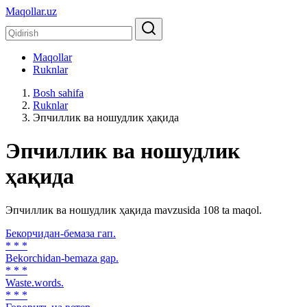
Maqollar.uz
Maqollar
Ruknlar
Bosh sahifa
Ruknlar
Эпчиллик ва ношудлик ҳақида
Эпчиллик ва ношудлик
ҳақида
Эпчиллик ва ношудлик ҳақида mavzusida 108 ta maqol.
Бекорчидан-бемаза гап.
* * *
Bekorchidan-bemaza gap.
* * *
Waste.words.
* * *