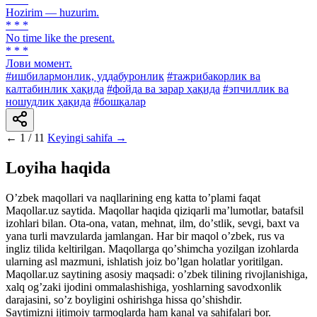
Hozirim — huzurim.
* * *
No time like the present.
* * *
Лови момент.
#ишбилармонлик, уддабуронлик
#тажрибакорлик ва
калтабинлик ҳақида
#фойда ва зарар ҳақида
#эпчиллик ва
ношудлик ҳақида
#бошқалар
←
1 / 11
Keyingi sahifa →
Loyiha haqida
Oʼzbek maqollari va naqllarining eng katta toʼplami faqat
Maqollar.uz saytida. Maqollar haqida qiziqarli maʼlumotlar, batafsil
izohlari bilan. Ota-ona, vatan, mehnat, ilm, doʼstlik, sevgi, baxt va
yana turli mavzularda jamlangan. Har bir maqol oʼzbek, rus va
ingliz tilida keltirilgan. Maqollarga qoʼshimcha yozilgan izohlarda
ularning asl mazmuni, ishlatish joiz boʼlgan holatlar yoritilgan.
Maqollar.uz saytining asosiy maqsadi: oʼzbek tilining rivojlanishiga,
xalq ogʼzaki ijodini ommalashishiga, yoshlarning savodxonlik
darajasini, soʼz boyligini oshirishga hissa qoʼshishdir.
Saytimizni ijtimoiy tarmoqlarda ham kanal va sahifalari bor.