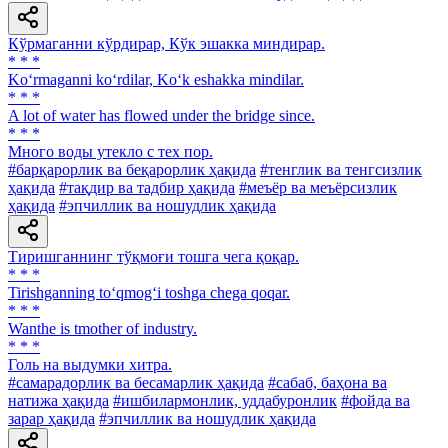
Кўрмаганни кўрдирар, Кўк эшакка миндирар.
* * *
Ko‘rmaganni ko‘rdilar, Ko‘k eshakka mindilar.
* * *
A lot of water has flowed under the bridge since.
* * *
Много воды утекло с тех пор.
#барқарорлик ва беқарорлик ҳақида
#тенглик ва тенгсизлик
ҳақида
#тақдир ва тадбир ҳақида
#меъёр ва меъёрсизлик
ҳақида
#эпчиллик ва ношудлик ҳақида
Тиришганнинг тўқмоғи тошга чега қоқар.
* * *
Tirishganning to‘qmog‘i toshga chega qoqar.
* * *
Wanthe is tmother of industry.
* * *
Голь на выдумки хитра.
#самарадорлик ва бесамарлик ҳақида
#сабаб, баҳона ва
натижа ҳақида
#ишбилармонлик, уддабуронлик
#фойда ва
зарар ҳақида
#эпчиллик ва ношудлик ҳақида