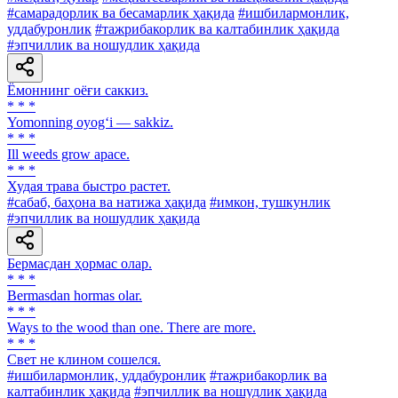
#самарадорлик ва бесамарлик ҳақида
#ишбилармонлик,
уддабуронлик
#тажрибакорлик ва калтабинлик ҳақида
#эпчиллик ва ношудлик ҳақида
Ёмоннинг оёғи саккиз.
* * *
Yomonning oyog‘i — sakkiz.
* * *
Ill weeds grow apace.
* * *
Худая трава быстро растет.
#сабаб, баҳона ва натижа ҳақида
#имкон, тушкунлик
#эпчиллик ва ношудлик ҳақида
Бермасдан ҳормас олар.
* * *
Bermasdan hormas olar.
* * *
Ways to the wood than one. There are more.
* * *
Свет не клином сошелся.
#ишбилармонлик, уддабуронлик
#тажрибакорлик ва
калтабинлик ҳақида
#эпчиллик ва ношудлик ҳақида