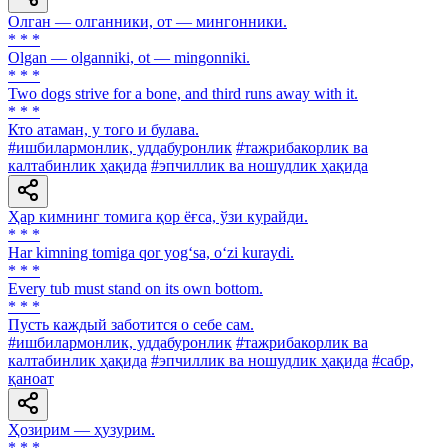
Олган — олганники, от — мингонники.
* * *
Olgan — olganniki, ot — mingonniki.
* * *
Two dogs strive for a bone, and third runs away with it.
* * *
Кто атаман, у того и булава.
#ишбилармонлик, уддабуронлик
#тажрибакорлик ва
калтабинлик ҳақида
#эпчиллик ва ношудлик ҳақида
Ҳар кимнинг томига қор ёғса, ўзи курайди.
* * *
Har kimning tomiga qor yog‘sa, o‘zi kuraydi.
* * *
Every tub must stand on its own bottom.
* * *
Пусть каждый заботится о себе сам.
#ишбилармонлик, уддабуронлик
#тажрибакорлик ва
калтабинлик ҳақида
#эпчиллик ва ношудлик ҳақида
#сабр,
қаноат
Ҳозирим — ҳузурим.
* * *