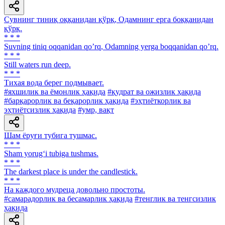
Сувнинг тиниқ оққанидан қўрқ, Одамнинг ерга боққанидан
қўрқ.
* * *
Suvning tiniq oqqanidan qoʼrq, Odamning yerga boqqanidan qoʼrq.
* * *
Still waters run deep.
* * *
Тихая вода берег подмывает.
#яхшилик ва ёмонлик ҳақида
#қудрат ва ожизлик ҳақида
#барқарорлик ва беқарорлик ҳақида
#эҳтиёткорлик ва
эҳтиётсизлик ҳақида
#умр, вақт
Шам ёруғи тубига тушмас.
* * *
Sham yorug‘i tubiga tushmas.
* * *
The darkest place is under the candlestick.
* * *
Ha каждого мудреца довольно простоты.
#самарадорлик ва бесамарлик ҳақида
#тенглик ва тенгсизлик
ҳақида