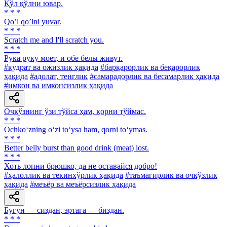
Қўл қўлни ювар.
* * *
Qoʼl qoʼlni yuvar.
* * *
Scratch me and I'll scratch you.
* * *
Рука руку моет, и обе белы живут.
#қудрат ва ожизлик ҳақида
#барқарорлик ва беқарорлик
ҳақида
#адолат, тенглик
#самарадорлик ва бесамарлик ҳақида
#имкон ва имконсизлик ҳақида
Очкўзнинг ўзи тўйса ҳам, қорни тўймас.
* * *
Ochko‘zning o‘zi to‘ysa ham, qorni to‘ymas.
* * *
Better belly burst than good drink (meat) lost.
* * *
Хоть лопни брюшко, да не оставайся добро!
#ҳалоллик ва текинхўрлик ҳақида
#таъмагирлик ва очкўзлик
ҳақида
#меъёр ва меъёрсизлик ҳақида
Бугун — сиздан, эртага — биздан.
* * *