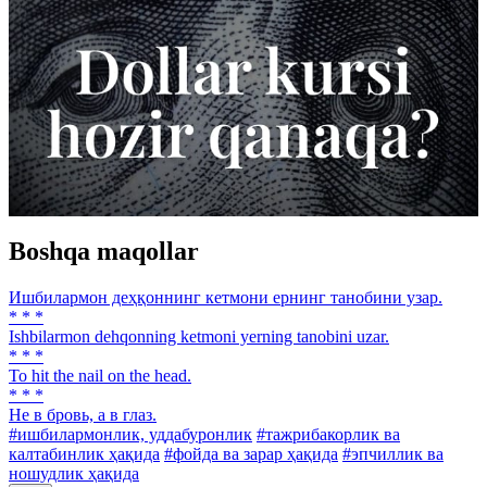
Boshqa maqollar
Ишбилармон деҳқоннинг кетмони ернинг танобини узар.
* * *
Ishbilarmon dehqonning ketmoni yerning tanobini uzar.
* * *
To hit the nail on the head.
* * *
Нe в бровь, а в глаз.
#ишбилармонлик, уддабуронлик
#тажрибакорлик ва
калтабинлик ҳақида
#фойда ва зарар ҳақида
#эпчиллик ва
ношудлик ҳақида