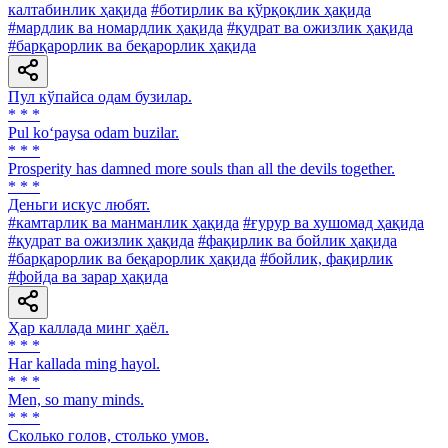
калтабинлик ҳақида
#ботирлик ва қўрқоқлик ҳақида
#мардлик ва номардлик ҳақида
#қудрат ва ожизлик ҳақида
#барқарорлик ва беқарорлик ҳақида
Пул кўпайса одам бузилар.
* * *
Pul ko‘paysa odam buzilar.
* * *
Prosperity has damned more souls than all the devils together.
* * *
Деньги искус любят.
#камтарлик ва манманлик ҳақида
#ғурур ва хушомад ҳақида
#қудрат ва ожизлик ҳақида
#фақирлик ва бойлик ҳақида
#барқарорлик ва беқарорлик ҳақида
#бойлик, фақирлик
#фойда ва зарар ҳақида
Ҳар каллада минг ҳаёл.
* * *
Har kallada ming hayol.
* * *
Men, so many minds.
* * *
Сколько голов, столько умов.