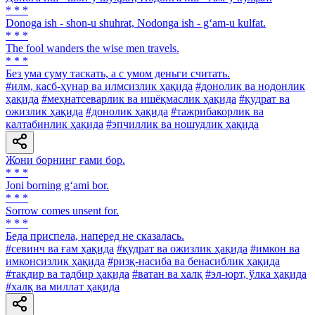
* * *
Donoga ish - shon-u shuhrat, Nodonga ish - g‘am-u kulfat.
* * *
The fool wanders the wise men travels.
* * *
Без ума суму таскать, а с умом деньги считать.
#илм, касб-ҳунар ва илмсизлик ҳақида
#донолик ва нодонлик
ҳақида
#меҳнатсеварлик ва ишёқмаслик ҳақида
#қудрат ва
ожизлик ҳақида
#донолик ҳақида
#тажрибакорлик ва
калтабинлик ҳақида
#эпчиллик ва ношудлик ҳақида
Жони борнинг ғами бор.
* * *
Joni borning g‘ami bor.
* * *
Sorrow comes unsent for.
* * *
Беда приспела, наперед не сказалась.
#севинч ва ғам ҳақида
#қудрат ва ожизлик ҳақида
#имкон ва
имконсизлик ҳақида
#ризқ-насиба ва бенасиблик ҳақида
#тақдир ва тадбир ҳақида
#ватан ва халқ
#эл-юрт, ўлка ҳақида
#халқ ва миллат ҳақида