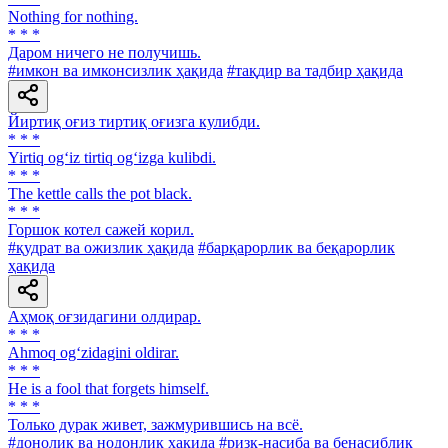
Nothing for nothing.
* * *
Даром ничего не получишь.
#имкон ва имконсизлик ҳақида
#тақдир ва тадбир ҳақида
Йиртиқ оғиз тиртиқ оғизга кулибди.
* * *
Yirtiq og‘iz tirtiq og‘izga kulibdi.
* * *
The kettle calls the pot black.
* * *
Горшок котел сажей корил.
#қудрат ва ожизлик ҳақида
#барқарорлик ва беқарорлик
ҳақида
Аҳмоқ оғзидагини олдирар.
* * *
Ahmoq og‘zidagini oldirar.
* * *
He is a fool that forgets himself.
* * *
Только дурак живет, зажмурившись на всё.
#донолик ва нодонлик ҳақида
#ризқ-насиба ва бенасиблик