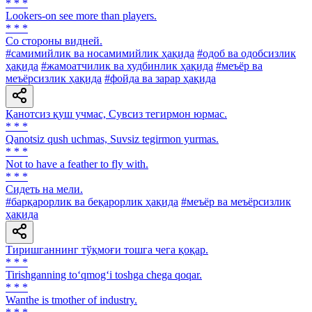
* * *
Lookers-on see more than players.
* * *
Co стороны видней.
#самимийлик ва носамимийлик ҳақида
#одоб ва одобсизлик
ҳақида
#жамоатчилик ва худбинлик ҳақида
#меъёр ва
меъёрсизлик ҳақида
#фойда ва зарар ҳақида
Қанотсиз қуш учмас, Сувсиз тегирмон юрмас.
* * *
Qanotsiz qush uchmas, Suvsiz tegirmon yurmas.
* * *
Not to have a feather to fly with.
* * *
Сидеть на мели.
#барқарорлик ва беқарорлик ҳақида
#меъёр ва меъёрсизлик
ҳақида
Тиришганнинг тўқмоғи тошга чега қоқар.
* * *
Tirishganning to‘qmog‘i toshga chega qoqar.
* * *
Wanthe is tmother of industry.