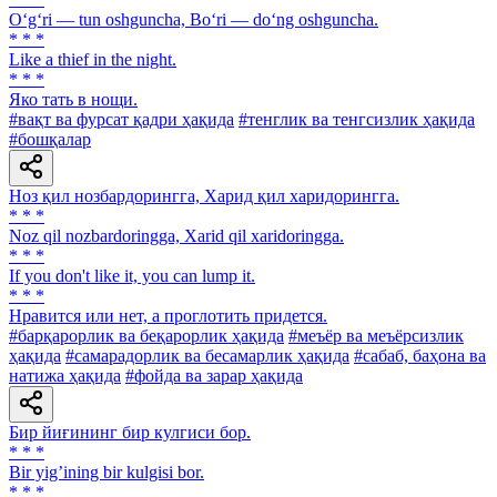
O‘g‘ri — tun oshguncha, Bo‘ri — do‘ng oshguncha.
* * *
Like a thief in the night.
* * *
Яко тать в нощи.
#вақт ва фурсат қадри ҳақида
#тенглик ва тенгсизлик ҳақида
#бошқалар
Ноз қил нозбардорингга, Харид қил харидорингга.
* * *
Noz qil nozbardoringga, Xarid qil xaridoringga.
* * *
If you don't like it, you can lump it.
* * *
Нравится или нет, а проглотить придется.
#барқарорлик ва беқарорлик ҳақида
#меъёр ва меъёрсизлик
ҳақида
#самарадорлик ва бесамарлик ҳақида
#сабаб, баҳона ва
натижа ҳақида
#фойда ва зарар ҳақида
Бир йиғининг бир кулгиси бор.
* * *
Bir yigʼining bir kulgisi bor.
* * *