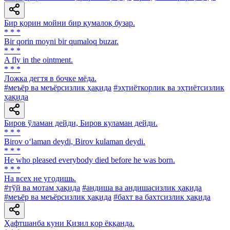
Бир қорин мойни бир қумалоқ бузар.
* * *
Bir qorin moyni bir qumaloq buzar.
* * *
A fly in the ointment.
* * *
Ложка дегтя в бочке мёда.
#меъёр ва меъёрсизлик ҳақида
#эҳтиёткорлик ва эҳтиётсизлик
ҳақида
Биров ўламан дейди, Биров куламан дейди.
* * *
Birov o‘laman deydi, Birov kulaman deydi.
* * *
He who pleased everybody died before he was born.
* * *
На всех не угодишь.
#тўй ва мотам ҳақида
#андиша ва андишасизлик ҳақида
#меъёр ва меъёрсизлик ҳақида
#бахт ва бахтсизлик ҳақида
Ҳафтшанба куни Қизил қор ёққанда.