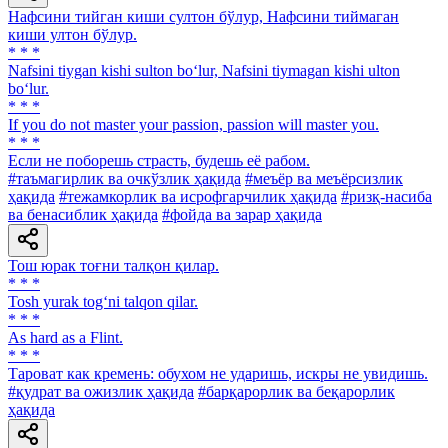
Нафсини тийган киши султон бўлур, Нафсини тиймаган
киши ултон бўлур.
* * *
Nafsini tiygan kishi sulton bo‘lur, Nafsini tiymagan kishi ulton
bo‘lur.
* * *
If you do not master your passion, passion will master you.
* * *
Если не поборешь страсть, будешь её рабом.
#таъмагирлик ва очкўзлик ҳақида
#меъёр ва меъёрсизлик
ҳақида
#тежамкорлик ва исрофгарчилик ҳақида
#ризқ-насиба
ва бенасиблик ҳақида
#фойда ва зарар ҳақида
Тош юрак тоғни талқон қилар.
* * *
Tosh yurak tog‘ni talqon qilar.
* * *
As hard as a Flint.
* * *
Тароват как кремень: обухом не ударишь, искры не увидишь.
#қудрат ва ожизлик ҳақида
#барқарорлик ва беқарорлик
ҳақида