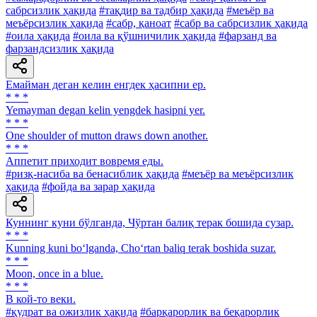
сабрсизлик ҳақида
#тақдир ва тадбир ҳақида
#меъёр ва
меъёрсизлик ҳақида
#сабр, қаноат
#сабр ва сабрсизлик ҳақида
#оила ҳақида
#оила ва қўшничилик ҳақида
#фарзанд ва
фарзандсизлик ҳақида
Емайман деган келин енгдек ҳасипни ер.
* * *
Yemayman degan kelin yengdek hasipni yer.
* * *
One shoulder of mutton draws down another.
* * *
Аппетит приходит вовремя еды.
#ризқ-насиба ва бенасиблик ҳақида
#меъёр ва меъёрсизлик
ҳақида
#фойда ва зарар ҳақида
Куннинг куни бўлганда, Чўртан балиқ терак бошида сузар.
* * *
Kunning kuni bo‘lganda, Cho‘rtan baliq terak boshida suzar.
* * *
Moon, once in a blue.
* * *
В кой-то веки.
#қудрат ва ожизлик ҳақида
#барқарорлик ва беқарорлик