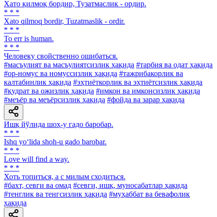
Хато қилмоқ бордир, Тузатмаслик - ордир.
* * *
Xato qilmoq bordir, Tuzatmaslik - ordir.
* * *
To err is human.
* * *
Человеку свойственно ошибаться.
#масъулият ва масъулиятсизлик ҳақида
#тарбия ва одат ҳақида
#ор-номус ва номуссизлик ҳақида
#тажрибакорлик ва
калтабинлик ҳақида
#эҳтиёткорлик ва эҳтиётсизлик ҳақида
#қудрат ва ожизлик ҳақида
#имкон ва имконсизлик ҳақида
#меъёр ва меъёрсизлик ҳақида
#фойда ва зарар ҳақида
Ишқ йўлида шоҳ-у гадо баробар.
* * *
Ishq yo‘lida shoh-u gado barobar.
* * *
Love will find a way.
* * *
Хоть топиться, а с милым сходиться.
#бахт, севги ва омад
#севги, ишқ, муносабатлар ҳақида
#тенглик ва тенгсизлик ҳақида
#муҳаббат ва бевафолик
ҳақида