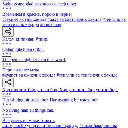
Sadness and gladness succeed each other.
* * *
Временем в красне, порою в черне.
#севинч ва ғам ҳақида
#бахт ва бахтсизлик ҳақида
#тенглик ва
тенгсизлик ҳақида
#бошқалар
Қалам қиличдан ўткир.
* * *
Qalam qilichdan o‘tkir.
* * *
The pen is mightier than the sword.
* * *
Перо сильнее меча.
#қудрат ва ожизлик ҳақида
#тенглик ва тенгсизлик ҳақида
Ҳар ишнинг бир устаси бор, Ҳар устанинг бир устози бор.
* * *
Har ishning bir ustasi bor, Har ustaning bir ustozi bor.
* * *
No living man all things can.
* * *
Все уметь не может никто.
#илм, касб-ҳунар ва илмсизлик ҳақида
#тажрибакорлик ва