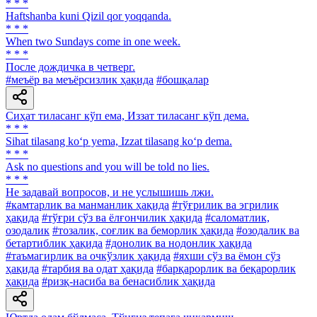
* * *
Haftshanba kuni Qizil qor yoqqanda.
* * *
When two Sundays come in one week.
* * *
После дождичка в четверг.
#меъёр ва меъёрсизлик ҳақида
#бошқалар
Сиҳат тиласанг кўп ема, Иззат тиласанг кўп дема.
* * *
Sihat tilasang ko‘p yema, Izzat tilasang ko‘p dema.
* * *
Ask no questions and you will be told no lies.
* * *
He задавай вопросов, и не услышишь лжи.
#камтарлик ва манманлик ҳақида
#тўғрилик ва эгрилик
ҳақида
#тўғри сўз ва ёлғончилик ҳақида
#саломатлик,
озодалик
#тозалик, соғлик ва беморлик ҳақида
#озодалик ва
бетартиблик ҳақида
#донолик ва нодонлик ҳақида
#таъмагирлик ва очкўзлик ҳақида
#яхши сўз ва ёмон сўз
ҳақида
#тарбия ва одат ҳақида
#барқарорлик ва беқарорлик
ҳақида
#ризқ-насиба ва бенасиблик ҳақида