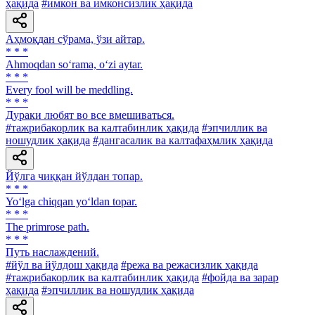
ҳақида
#имкон ва имконсизлик ҳақида
Аҳмоқдан сўрама, ўзи айтар.
* * *
Ahmoqdan so‘rama, o‘zi aytar.
* * *
Every fool will be meddling.
* * *
Дураки любят во все вмешиваться.
#тажрибакорлик ва калтабинлик ҳақида
#эпчиллик ва
ношудлик ҳақида
#дангасалик ва калтафаҳмлик ҳақида
Йўлга чиққан йўлдан топар.
* * *
Yo‘lga chiqqan yo‘ldan topar.
* * *
The primrose path.
* * *
Путь наслаждений.
#йўл ва йўлдош ҳақида
#режа ва режасизлик ҳақида
#тажрибакорлик ва калтабинлик ҳақида
#фойда ва зарар
ҳақида
#эпчиллик ва ношудлик ҳақида