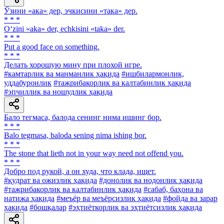
Ўзини «ака» дер, эчкисини «така» дер.
* * *
O‘zini «aka» der, echkisini «taka» der.
* * *
Put a good face on something.
* * *
Делать хорошую мину при плохой игре.
#камтарлик ва манманлик ҳақида
#ишбилармонлик,
уддабуронлик
#тажрибакорлик ва калтабинлик ҳақида
#эпчиллик ва ношудлик ҳақида
Бало тегмаса, балода сенинг нима ишинг бор.
* * *
Balo tegmasa, baloda sening nima ishing bor.
* * *
The stone that lieth not in your way need not offend you.
* * *
Добро под рукой, а он худа, что клада, ищет.
#қудрат ва ожизлик ҳақида
#донолик ва нодонлик ҳақида
#тажрибакорлик ва калтабинлик ҳақида
#сабаб, баҳона ва
натижа ҳақида
#меъёр ва меъёрсизлик ҳақида
#фойда ва зарар
ҳақида
#бошқалар
#эҳтиёткорлик ва эҳтиётсизлик ҳақида