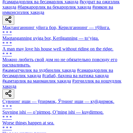
#самарадорлик ва бесамарлик ҳақида
#қудрат ва ожизлик
ҳақида
#барқарорлик ва беқарорлик ҳақида
#имкон ва
имконсизлик ҳақида
Мақтанганнинг уйига бор, Керилганнинг — тўйига.
* * *
Maqtanganning uyiga bor, Kerilganning — to‘yiga.
* * *
A man may love his house well without riding on the ridge.
* * *
Можно любить свой дом но не обязательно повсюду его
расхваливать.
#жамоатчилик ва худбинлик ҳақида
#самарадорлик ва
бесамарлик ҳақида
#сабаб, баҳона ва натижа ҳақида
#камтарлик ва манманлик ҳақида
#эпчиллик ва ношудлик
ҳақида
Сувнинг иши — ўпирмоқ, Ўтнинг иши — куйдирмоқ.
* * *
Suvning ishi — oʼpirmoq, Oʼtning ishi — kuydirmoq.
* * *
Worse things happen at sea.
* * *