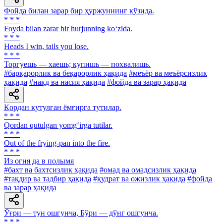
Фойда билан зарар бир ҳуржуннинг кўзида.
* * *
Foyda bilan zarar bir hurjunning ko‘zida.
* * *
Heads I win, tails you lose.
* * *
Торгуешь — хаешь; купишь — похвалишь.
#барқарорлик ва беқарорлик ҳақида
#меъёр ва меъёрсизлик
ҳақида
#нақд ва насия ҳақида
#фойда ва зарар ҳақида
Қордан қутулган ёмғирга тутилар.
* * *
Qordan qutulgan yomg‘irga tutilar.
* * *
Out of the frying-pan into the fire.
* * *
Из огня да в полымя
#бахт ва бахтсизлик ҳақида
#омад ва омадсизлик ҳақида
#тақдир ва тадбир ҳақида
#қудрат ва ожизлик ҳақида
#фойда
ва зарар ҳақида
Ўғри — тун ошгунча, Бўри — дўнг ошгунча.
* * *