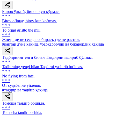
Биров ўлмай, биров кун кўрмас.
* * *
Birov o‘lmay, birov kun ko‘rmas.
* * *
To bring gristto the mill.
* * *
Жнет, где не сеял, а собирает, где не растил.
#қайтар дунё ҳақида
#барқарорлик ва беқарорлик ҳақида
Тадбирнинг енги билан Тақдирни яшириб бўлмас.
* * *
Tadbirning yengi bilan Taqdirni yashirib bo‘lmas.
* * *
No flying from fate.
* * *
От судьбы не уйдешь.
#тақдир ва тадбир ҳақида
Томоша тандир бошида.
* * *
Tomosha tandir boshida.