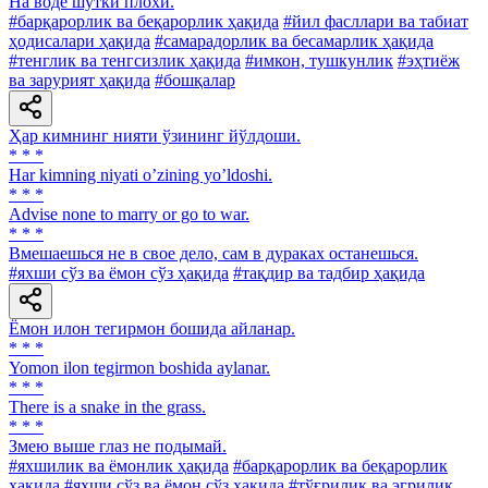
Ha воде шутки плохи.
#барқарорлик ва беқарорлик ҳақида
#йил фасллари ва табиат
ҳодисалари ҳақида
#самарадорлик ва бесамарлик ҳақида
#тенглик ва тенгсизлик ҳақида
#имкон, тушкунлик
#эҳтиёж
ва зарурият ҳақида
#бошқалар
Ҳар кимнинг нияти ўзининг йўлдоши.
* * *
Har kimning niyati oʼzining yoʼldoshi.
* * *
Advise none to marry or go to war.
* * *
Вмешаешься не в свое дело, сам в дураках останешься.
#яхши сўз ва ёмон сўз ҳақида
#тақдир ва тадбир ҳақида
Ёмон илон тегирмон бошида айланар.
* * *
Yomon ilon tegirmon boshida aylanar.
* * *
There is a snake in the grass.
* * *
Змею выше глаз не подымай.
#яхшилик ва ёмонлик ҳақида
#барқарорлик ва беқарорлик
ҳақида
#яхши сўз ва ёмон сўз ҳақида
#тўғрилик ва эгрилик