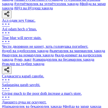
ҳақида
#эҳтиёткорлик ва эҳтиётсизлик ҳақида
#фойда ва зарар
ҳақида
#йўл ва йўлдош ҳақида
Асл одам ҳеч ўлмас.
* * *
Asl odam hech o‘lmas.
* * *
True blue will never stain.
* * *
Чести дворянин не кинет, хоть головушка погибнет.
#одоб ва одобсизлик ҳақида
#камтарлик ва манманлик ҳақида
#мардлик ва номардлик ҳақида
#қадр-қиммат ва қадрсизлик
ҳақида
#умр, вақт
#самарадорлик ва бесамарлик ҳақида
#тақдир ва тадбир ҳақида
Садақасига қараб савоби.
* * *
Sadaqasiga qarab savobi.
* * *
Giving much to the poor doth increase a man's store.
* * *
Дающего рука не оскудеет.
#барқарорлик ва беқарорлик ҳақида
#фойда ва зарар ҳақида