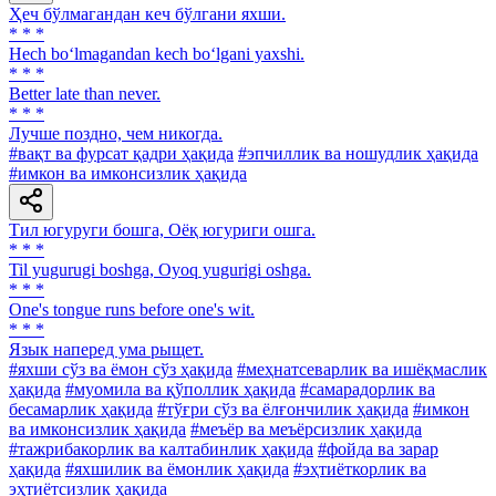
Ҳеч бўлмагандан кеч бўлгани яхши.
* * *
Hech bo‘lmagandan kech bo‘lgani yaxshi.
* * *
Better late than never.
* * *
Лучше поздно, чем никогда.
#вақт ва фурсат қадри ҳақида
#эпчиллик ва ношудлик ҳақида
#имкон ва имконсизлик ҳақида
Тил югуруги бошга, Оёқ югуриги ошга.
* * *
Til yugurugi boshga, Oyoq yugurigi oshga.
* * *
One's tongue runs before one's wit.
* * *
Язык наперед ума рыщет.
#яхши сўз ва ёмон сўз ҳақида
#меҳнатсеварлик ва ишёқмаслик
ҳақида
#муомила ва қўполлик ҳақида
#самарадорлик ва
бесамарлик ҳақида
#тўғри сўз ва ёлғончилик ҳақида
#имкон
ва имконсизлик ҳақида
#меъёр ва меъёрсизлик ҳақида
#тажрибакорлик ва калтабинлик ҳақида
#фойда ва зарар
ҳақида
#яхшилик ва ёмонлик ҳақида
#эҳтиёткорлик ва
эҳтиётсизлик ҳақида