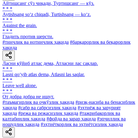
Айтишсанг сўз чиқади, Туртишсанг — кўз.
* * *
Aytishsang so‘z chiqadi, Turtishsang — ko‘z.
* * *
Against the grain.
* * *
Гладить против шерсти.
#тинчлик ва нотинчлик ҳақида
#барқарорлик ва беқарорлик
ҳақида
Ласни қўйиб атлас дема, Атласни лас сақлар.
* * *
Lasni qo‘yib atlas dema, Atlasni las saqlar.
* * *
Leave well alone.
* * *
От добра добра не ищут.
#таъмагирлик ва очкўзлик ҳақида
#ризқ-насиба ва бенасиблик
ҳақида
#сабр ва сабрсизлик ҳақида
#эҳтиёж ва зарурият
ҳақида
#режа ва режасизлик ҳақида
#тажрибакорлик ва
калтабинлик ҳақида
#фойда ва зарар ҳақида
#эпчиллик ва
ношудлик ҳақида
#эҳтиёткорлик ва эҳтиётсизлик ҳақида