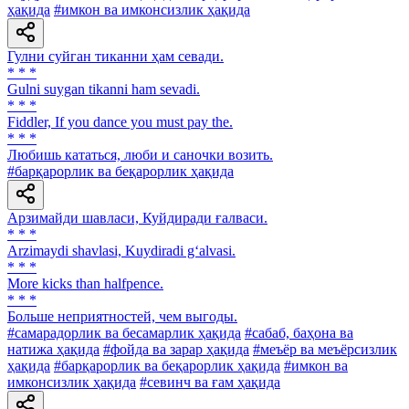
ҳақида
#имкон ва имконсизлик ҳақида
Гулни суйган тиканни ҳам севади.
* * *
Gulni suygan tikanni ham sevadi.
* * *
Fiddler, If you dance you must pay the.
* * *
Любишь кататься, люби и саночки возить.
#барқарорлик ва беқарорлик ҳақида
Арзимайди шавласи, Куйдиради ғалваси.
* * *
Arzimaydi shavlasi, Kuydiradi g‘alvasi.
* * *
More kicks than halfpence.
* * *
Больше неприятностей, чем выгоды.
#самарадорлик ва бесамарлик ҳақида
#сабаб, баҳона ва
натижа ҳақида
#фойда ва зарар ҳақида
#меъёр ва меъёрсизлик
ҳақида
#барқарорлик ва беқарорлик ҳақида
#имкон ва
имконсизлик ҳақида
#севинч ва ғам ҳақида