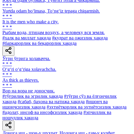
Юртда одам бўлмаса, Тўнғиз тепага чиқармиш.
* * *
Yurtda odam bo‘lmasa, To‘ng‘iz tepaga chiqarmish.
* * *
It is the men who make a city.
* * *
Рыбам вода, птицам воздух, а человеку вся земля.
#халқ ва миллат ҳақида
#қудрат ва ожизлик ҳақида
#барқарорлик ва беқарорлик ҳақида
Ўғри ўғрига холавачча.
* * *
O‘g‘ri o‘g‘riga xolavachcha.
* * *
As thick as thieves.
* * *
Вор на вора не доносчик.
#тўғрилик ва эгрилик ҳақида
#тўғри сўз ва ёлғончилик
ҳақида
#сабаб, баҳона ва натижа ҳақида
#ишонч ва
ишончсизлик ҳақида
#эҳтиёткорлик ва эҳтиётсизлик ҳақида
#адолат, инсоф ва инсофсизлик ҳақида
#эпчиллик ва
ношудлик ҳақида
Донога иш - шон-у шуҳрат, Нодонга иш - ғам-у кулфат.