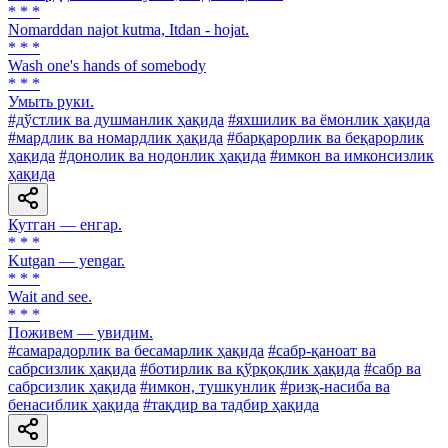
* * *
Nomarddan najot kutma, Itdan - hojat.
* * *
Wash one's hands of somebody
* * *
Умыть руки.
#дўстлик ва душманлик ҳақида
#яхшилик ва ёмонлик ҳақида
#мардлик ва номардлик ҳақида
#барқарорлик ва беқарорлик
ҳақида
#донолик ва нодонлик ҳақида
#имкон ва имконсизлик
ҳақида
Кутган — енгар.
* * *
Kutgan — yengar.
* * *
Wait and see.
* * *
Поживем — увидим.
#самарадорлик ва бесамарлик ҳақида
#сабр-қаноат ва
сабрсизлик ҳақида
#ботирлик ва қўрқоқлик ҳақида
#сабр ва
сабрсизлик ҳақида
#имкон, тушкунлик
#ризқ-насиба ва
бенасиблик ҳақида
#тақдир ва тадбир ҳақида