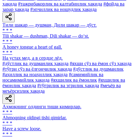
ҳақида
#тажрибакорлик ва калтабинлик ҳақида
#фойда ва
зарар ҳақида
#эпчиллик ва ношудлик ҳақида
Тили шакар — душман, Дили шакар — дўст.
* * *
Tili shakar — dushman, Dili shakar — do‘st.
* * *
A honey tongue a heart of gall.
* * *
На устах мед, а в сердце лёд.
#дўстлик ва душманлик ҳақида
#яхши сўз ва ёмон сўз ҳақида
#тўғри сўз ва ёлғончилик ҳақида
#дўстлик ва душманлик
#аҳиллик ва ноаҳиллик ҳақида
#самимийлик ва
носамимийлик ҳақида
#яхшилик ва ёмонлик
#яхшилик ва
ёмонлик ҳақида
#тўғрилик ва эгрилик ҳақида
#меъёр ва
меъёрсизлик ҳақида
Аҳмоқнинг олдинги тиши қимирлар.
* * *
Ahmoqning oldingi tishi qimirlar.
* * *
Have a screw loose.
* * *