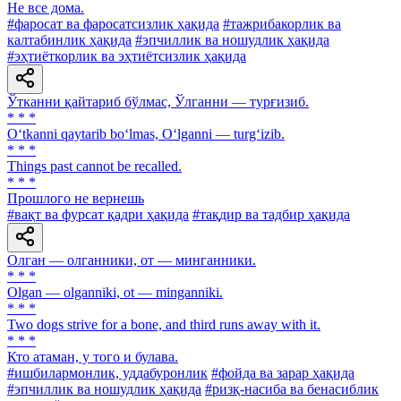
He все дома.
#фаросат ва фаросатсизлик ҳақида
#тажрибакорлик ва
калтабинлик ҳақида
#эпчиллик ва ношудлик ҳақида
#эҳтиёткорлик ва эҳтиётсизлик ҳақида
Ўтканни қайтариб бўлмас, Ўлганни — турғизиб.
* * *
O‘tkanni qaytarib bo‘lmas, O‘lganni — turg‘izib.
* * *
Things past cannot be recalled.
* * *
Прошлого не вернешь
#вақт ва фурсат қадри ҳақида
#тақдир ва тадбир ҳақида
Олган — олганники, от — минганники.
* * *
Olgan — olganniki, ot — minganniki.
* * *
Two dogs strive for a bone, and third runs away with it.
* * *
Кто атаман, у того и булава.
#ишбилармонлик, уддабуронлик
#фойда ва зарар ҳақида
#эпчиллик ва ношудлик ҳақида
#ризқ-насиба ва бенасиблик