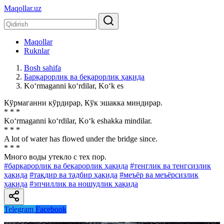
Maqollar.uz
Maqollar
Ruknlar
Bosh sahifa
Барқарорлик ва беқарорлик ҳақида
Ko‘rmaganni ko‘rdilar, Ko‘k es
Кўрмаганни кўрдирар, Кўк эшакка миндирар.
* * *
Ko‘rmaganni ko‘rdilar, Ko‘k eshakka mindilar.
* * *
A lot of water has flowed under the bridge since.
* * *
Много воды утекло с тех пор.
#барқарорлик ва беқарорлик ҳақида
#тенглик ва тенгсизлик
ҳақида
#тақдир ва тадбир ҳақида
#меъёр ва меъёрсизлик
ҳақида
#эпчиллик ва ношудлик ҳақида
Telegram
Facebook