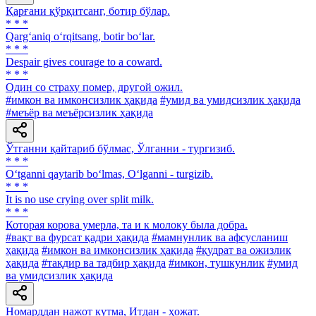
Қарғани қўрқитсанг, ботир бўлар.
* * *
Qarg‘aniq o‘rqitsang, botir bo‘lar.
* * *
Despair gives courage to a coward.
* * *
Один со страху помер, другой ожил.
#имкон ва имконсизлик ҳақида
#умид ва умидсизлик ҳақида
#меъёр ва меъёрсизлик ҳақида
Ўтганни қайтариб бўлмас, Ўлганни - тургизиб.
* * *
O‘tganni qaytarib bo‘lmas, O‘lganni - turgizib.
* * *
It is no use сrying over split milk.
* * *
Которая корова умерла, та и к молоку была добра.
#вақт ва фурсат қадри ҳақида
#мамнунлик ва афсусланиш
ҳақида
#имкон ва имконсизлик ҳақида
#қудрат ва ожизлик
ҳақида
#тақдир ва тадбир ҳақида
#имкон, тушкунлик
#умид
ва умидсизлик ҳақида
Номарддан нажот кутма, Итдан - ҳожат.