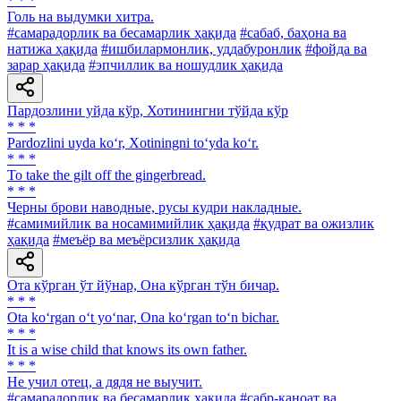
* * *
Голь на выдумки хитра.
#самарадорлик ва бесамарлик ҳақида
#сабаб, баҳона ва
натижа ҳақида
#ишбилармонлик, уддабуронлик
#фойда ва
зарар ҳақида
#эпчиллик ва ношудлик ҳақида
Пардозлини уйда кўр, Хотинингни тўйда кўр
* * *
Pardozlini uyda ko‘r, Xotiningni to‘yda ko‘r.
* * *
To take the gilt off the gingerbread.
* * *
Черны брови наводные, русы кудри накладные.
#самимийлик ва носамимийлик ҳақида
#қудрат ва ожизлик
ҳақида
#меъёр ва меъёрсизлик ҳақида
Ота кўрган ўт йўнар, Она кўрган тўн бичар.
* * *
Ota ko‘rgan o‘t yo‘nar, Ona ko‘rgan to‘n bichar.
* * *
It is a wise child that knows its own father.
* * *
He учил отец, а дядя не выучит.
#самарадорлик ва бесамарлик ҳақида
#сабр-қаноат ва