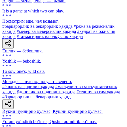
Bugun — sizdan, ertaga — bizdan.
* * *
It is a game at which two can play.
* * *
Посмотрим еще, чья возьмет.
#барқарорлик ва беқарорлик ҳақида
#режа ва режасизлик
ҳақида
#меъёр ва меъёрсизлик ҳақида
#қудрат ва ожизлик
ҳақида
#таъмагирлик ва очкўзлик ҳақида
Ёшлик — бебошлик.
* * *
Yoshlik — beboshlik.
* * *
То sow one's, wild oats.
* * *
Молодо — зелено, погулять велено.
#ёшлик ва қарилик ҳақида
#масъулият ва масъулиятсизлик
ҳақида
#донолик ва нодонлик ҳақида
#севинч ва ғам ҳақида
#барқарорлик ва беқарорлик ҳақида
Йўқни йўндириб бўлмас, Қушни қўндириб бўлмас.
* * *
Yo‘qni yo‘ndirib bo‘lmas, Qushni qo‘ndirib bo‘lmas.
* * *