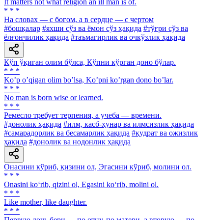
It matters not what religion an ill man is of.
* * *
На словах — с богом, а в сердце — с чертом
#бошқалар
#яхши сўз ва ёмон сўз ҳақида
#тўғри сўз ва
ёлғончилик ҳақида
#таъмагирлик ва очкўзлик ҳақида
Кўп ўқиган олим бўлса, Кўпни кўрган доно бўлар.
* * *
Koʼp oʼqigan olim boʼlsa, Koʼpni koʼrgan dono boʼlar.
* * *
No man is born wise or learned.
* * *
Ремесло требует терпения, а учеба — времени.
#донолик ҳақида
#илм, касб-ҳунар ва илмсизлик ҳақида
#самарадорлик ва бесамарлик ҳақида
#қудрат ва ожизлик
ҳақида
#донолик ва нодонлик ҳақида
Онасини кўриб, қизини ол, Эгасини кўриб, молини ол.
* * *
Onasini ko‘rib, qizini ol, Egasini ko‘rib, molini ol.
* * *
Like mother, like daughter.
* * *
Первую дочь бери — по отцу, по матери, а вторую — по