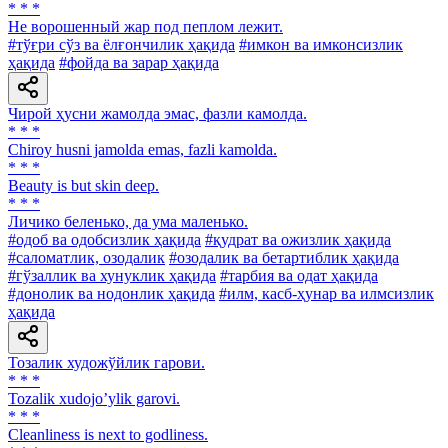
* * *
He ворошенный жар под пеплом лежит.
#тўғри сўз ва ёлғончилик ҳақида
#имкон ва имконсизлик
ҳақида
#фойда ва зарар ҳақида
Чирой ҳусни жамолда эмас, фазли камолда.
* * *
Chiroy husni jamolda emas, fazli kamolda.
* * *
Beauty is but skin deep.
* * *
Личико беленько, да ума маленько.
#одоб ва одобсизлик ҳақида
#қудрат ва ожизлик ҳақида
#саломатлик, озодалик
#озодалик ва бетартиблик ҳақида
#гўзаллик ва хунуклик ҳақида
#тарбия ва одат ҳақида
#донолик ва нодонлик ҳақида
#илм, касб-ҳунар ва илмсизлик
ҳақида
Тозалик художўйлик гарови.
* * *
Tozalik xudojoʼylik garovi.
* * *
Cleanliness is next to godliness.