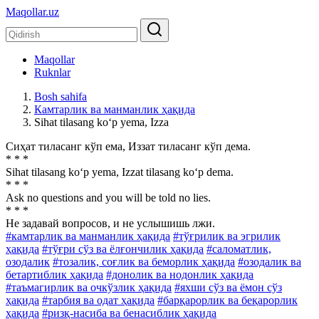
Maqollar.uz
Maqollar
Ruknlar
Bosh sahifa
Камтарлик ва манманлик ҳақида
Sihat tilasang ko‘p yema, Izza
Сиҳат тиласанг кўп ема, Иззат тиласанг кўп дема.
* * *
Sihat tilasang ko‘p yema, Izzat tilasang ko‘p dema.
* * *
Ask no questions and you will be told no lies.
* * *
He задавай вопросов, и не услышишь лжи.
#камтарлик ва манманлик ҳақида
#тўғрилик ва эгрилик
ҳақида
#тўғри сўз ва ёлғончилик ҳақида
#саломатлик,
озодалик
#тозалик, соғлик ва беморлик ҳақида
#озодалик ва
бетартиблик ҳақида
#донолик ва нодонлик ҳақида
#таъмагирлик ва очкўзлик ҳақида
#яхши сўз ва ёмон сўз
ҳақида
#тарбия ва одат ҳақида
#барқарорлик ва беқарорлик
ҳақида
#ризқ-насиба ва бенасиблик ҳақида