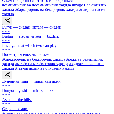
С кем поведешься, от того и наберешься.
#самимийлик ва носамимийлик ҳақида
#қудрат ва ожизлик
ҳақида
#барқарорлик ва беқарорлик ҳақида
#нақд ва насия
ҳақида
Бугун — сиздан, эртага — биздан.
* * *
Bugun — sizdan, ertaga — bizdan.
* * *
It is a game at which two can play.
* * *
Посмотрим еще, чья возьмет.
#барқарорлик ва беқарорлик ҳақида
#режа ва режасизлик
ҳақида
#меъёр ва меъёрсизлик ҳақида
#қудрат ва ожизлик
ҳақида
#таъмагирлик ва очкўзлик ҳақида
Дунёнинг иши — мири кам икки.
* * *
Dunyoning ishi — miri kam ikki.
* * *
As old as the hills.
* * *
Старо как мир.
#қудрат ва ожизлик ҳақида
#барқарорлик ва беқарорлик