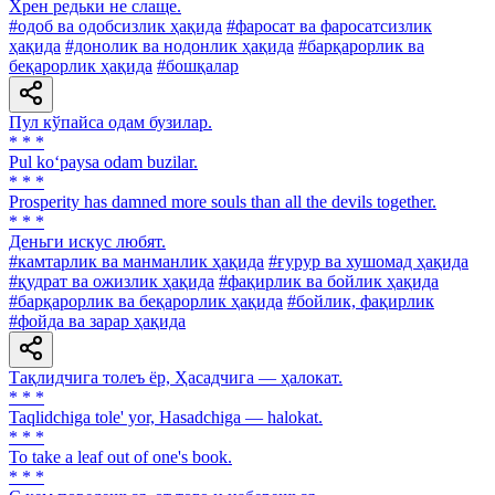
Хрен редьки не слаще.
#одоб ва одобсизлик ҳақида
#фаросат ва фаросатсизлик
ҳақида
#донолик ва нодонлик ҳақида
#барқарорлик ва
беқарорлик ҳақида
#бошқалар
Пул кўпайса одам бузилар.
* * *
Pul ko‘paysa odam buzilar.
* * *
Prosperity has damned more souls than all the devils together.
* * *
Деньги искус любят.
#камтарлик ва манманлик ҳақида
#ғурур ва хушомад ҳақида
#қудрат ва ожизлик ҳақида
#фақирлик ва бойлик ҳақида
#барқарорлик ва беқарорлик ҳақида
#бойлик, фақирлик
#фойда ва зарар ҳақида
Тақлидчига толеъ ёр, Ҳасадчига — ҳалокат.
* * *
Taqlidchiga tole' yor, Hasadchiga — halokat.
* * *
To take a leaf out of one's book.
* * *