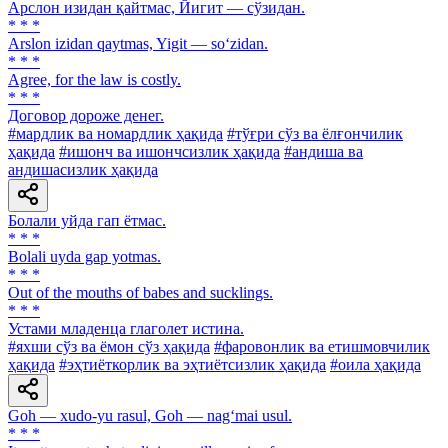
Арслон изидан қайтмас, Йигит — сўзидан.
* * *
Arslon izidan qaytmas, Yigit — so‘zidan.
* * *
Agree, for the law is costly.
* * *
Договор дороже денег.
#мардлик ва номардлик ҳақида
#тўғри сўз ва ёлғончилик
ҳақида
#ишонч ва ишончсизлик ҳақида
#андиша ва
андишасизлик ҳақида
Болали уйда гап ётмас.
* * *
Bolali uyda gap yotmas.
* * *
Out of the mouths of babes and sucklings.
* * *
Устами младенца глаголет истина.
#яхши сўз ва ёмон сўз ҳақида
#фаровонлик ва етишмовчилик
ҳақида
#эҳтиёткорлик ва эҳтиётсизлик ҳақида
#оила ҳақида
Goh — xudo-yu rasul, Goh — nag‘mai usul.
* * *