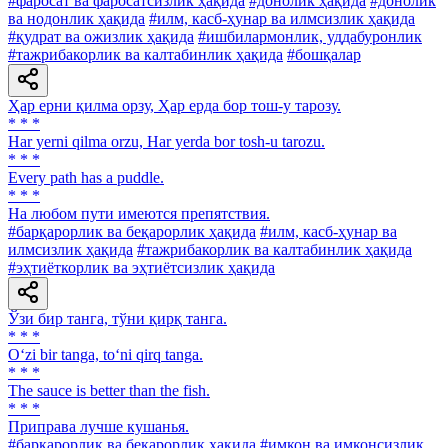
#фаросат ва фаросатсизлик ҳақида
#донолик ҳақида
#донолик
ва нодонлик ҳақида
#илм, касб-ҳунар ва илмсизлик ҳақида
#қудрат ва ожизлик ҳақида
#ишбилармонлик, уддабуронлик
#тажрибакорлик ва калтабинлик ҳақида
#бошқалар
Ҳар ерни қилма орзу, Ҳар ерда бор тош-у тарозу.
* * *
Har yerni qilma orzu, Har yerda bor tosh-u tarozu.
* * *
Every path has a puddle.
* * *
Ha любом пути имеются препятствия.
#барқарорлик ва беқарорлик ҳақида
#илм, касб-ҳунар ва
илмсизлик ҳақида
#тажрибакорлик ва калтабинлик ҳақида
#эҳтиёткорлик ва эҳтиётсизлик ҳақида
Ўзи бир танга, тўни қирқ танга.
* * *
O‘zi bir tanga, to‘ni qirq tanga.
* * *
The sauce is better than the fish.
* * *
Приправа лучше кушанья.
#барқарорлик ва беқарорлик ҳақида
#имкон ва имконсизлик