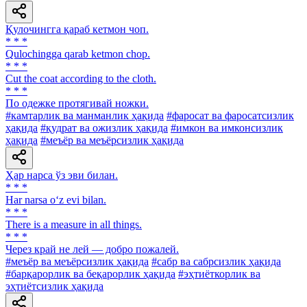
Қулочингга қараб кетмон чоп.
* * *
Qulochingga qarab ketmon chop.
* * *
Cut the coat according to the cloth.
* * *
По одежке протягивай ножки.
#камтарлик ва манманлик ҳақида
#фаросат ва фаросатсизлик
ҳақида
#қудрат ва ожизлик ҳақида
#имкон ва имконсизлик
ҳақида
#меъёр ва меъёрсизлик ҳақида
Ҳар нарса ўз эви билан.
* * *
Har narsa o‘z evi bilan.
* * *
There is a measure in all things.
* * *
Через край не лей — добро пожалей.
#меъёр ва меъёрсизлик ҳақида
#сабр ва сабрсизлик ҳақида
#барқарорлик ва беқарорлик ҳақида
#эҳтиёткорлик ва
эҳтиётсизлик ҳақида