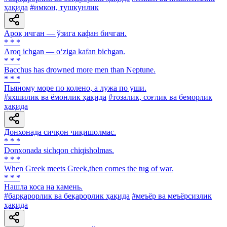
ҳақида
#имкон, тушкунлик
Ароқ ичган — ўзига кафан бичган.
* * *
Aroq ichgan — o‘ziga kafan bichgan.
* * *
Bacchus has drowned more men than Neptune.
* * *
Пьяному море по колено, а лужа по уши.
#яхшилик ва ёмонлик ҳақида
#тозалик, соғлик ва беморлик
ҳақида
Донхонада сичқон чиқишолмас.
* * *
Donxonada sichqon chiqisholmas.
* * *
When Greek meets Greek,then comes the tug of war.
* * *
Нашла коса на камень.
#барқарорлик ва беқарорлик ҳақида
#меъёр ва меъёрсизлик
ҳақида