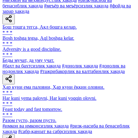
#меҳмон ва меҳмондўстлик ҳақида
#ризқ-насиба ва
бенасиблик ҳақида
#меъёр ва меъёрсизлик ҳақида
#фойда ва
зарар ҳақида
Бош тошга тегса, Ақл бошга келар.
* * *
Bosh toshga tegsa, Аql boshga kelar.
* * *
Adversity is a good discipline.
* * *
Беды мучат, да уму учат.
#бахт ва бахтсизлик ҳақида
#донолик ҳақида
#донолик ва
нодонлик ҳақида
#тажрибакорлик ва калтабинлик ҳақида
Ҳар куни ема паловни, Ҳар куни ёққин оловни.
* * *
Har kuni yema palovni, Har kuni yoqqin olovni.
* * *
Feast today and fast tomorrow.
* * *
Разом густо, разом пусто.
#имкон ва имконсизлик ҳақида
#ризқ-насиба ва бенасиблик
ҳақида
#сабр-қаноат ва сабрсизлик ҳақида