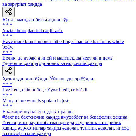
ва зарурият ҳақида
Юзта аҳмоқдан битта ақлли зўр.
* * *
Yuzta ahmoqdan bitta aqlli zo‘r.
* * *
Have more brains in one's little finger than one has in his whole
body.
* * *
Велик, да дурак; а иной и маленек, да черт ли в нем?
#донолик ҳақида
#донолик ва нодонлик ҳақида
Ҳазил эди, чин бўлди, Ўйнаш эди, эр бўлди.
* * *
Hazil edi, chin boʼldi, Oʼynash edi, er boʼldi.
* * *
Many a true word is spoken in jest.
* * *
В каждой шутке есть доля правды.
#бахт ва бахтсизлик ҳақида
#муҳаббат ва бевафолик ҳақида
#севги, ишқ, муносабатлар ҳақида
#тўғрилик ва эгрилик
ҳақида
#эр-хотинлар ҳақида
#адолат, тенглик
#адолат, инсоф
ва инсофсизлик ҳақида