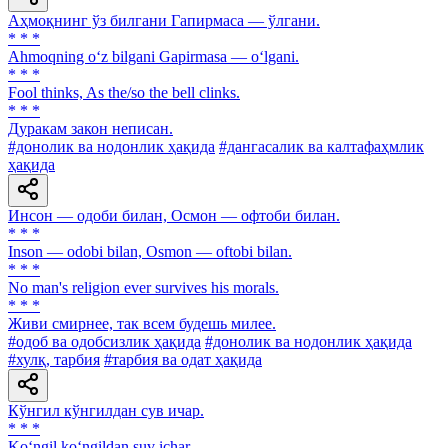
Аҳмоқнинг ўз билгани Гапирмаса — ўлгани.
* * *
Ahmoqning o‘z bilgani Gapirmasa — o‘lgani.
* * *
Fool thinks, As the/so the bell clinks.
* * *
Дуракам закон неписан.
#донолик ва нодонлик ҳақида
#дангасалик ва калтафаҳмлик
ҳақида
Инсон — одоби билан, Осмон — офтоби билан.
* * *
Inson — odobi bilan, Osmon — oftobi bilan.
* * *
No man's religion ever survives his morals.
* * *
Живи смирнее, так всем будешь милее.
#одоб ва одобсизлик ҳақида
#донолик ва нодонлик ҳақида
#хулқ, тарбия
#тарбия ва одат ҳақида
Кўнгил кўнгилдан сув ичар.
* * *
Ko‘ngil ko‘ngildan suv ichar.