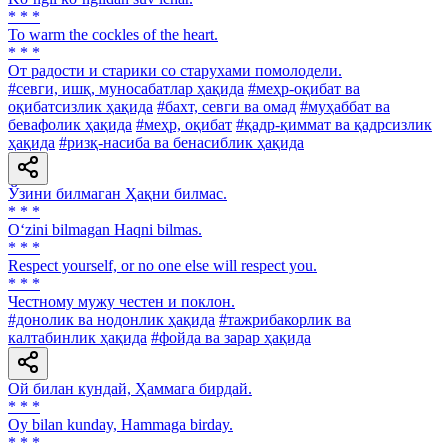
* * *
To warm the cockles of the heart.
* * *
От радости и старики со старухами помолодели.
#севги, ишқ, муносабатлар ҳақида
#меҳр-оқибат ва
оқибатсизлик ҳақида
#бахт, севги ва омад
#муҳаббат ва
бевафолик ҳақида
#меҳр, оқибат
#қадр-қиммат ва қадрсизлик
ҳақида
#ризқ-насиба ва бенасиблик ҳақида
Ўзини билмаган Ҳақни билмас.
* * *
O‘zini bilmagan Haqni bilmas.
* * *
Respect yourself, or no one else will respect you.
* * *
Честному мужу честен и поклон.
#донолик ва нодонлик ҳақида
#тажрибакорлик ва
калтабинлик ҳақида
#фойда ва зарар ҳақида
Ой билан кундай, Ҳаммага бирдай.
* * *
Oy bilan kunday, Hammaga birday.
* * *