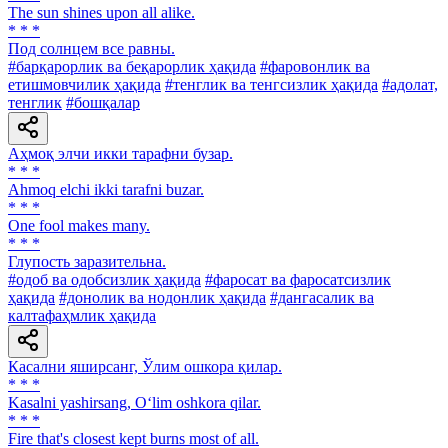
The sun shines upon all alike.
* * *
Под солнцем все равны.
#барқарорлик ва беқарорлик ҳақида
#фаровонлик ва
етишмовчилик ҳақида
#тенглик ва тенгсизлик ҳақида
#адолат,
тенглик
#бошқалар
Аҳмоқ элчи икки тарафни бузар.
* * *
Ahmoq elchi ikki tarafni buzar.
* * *
One fool makes many.
* * *
Глупость заразительна.
#одоб ва одобсизлик ҳақида
#фаросат ва фаросатсизлик
ҳақида
#донолик ва нодонлик ҳақида
#дангасалик ва
калтафаҳмлик ҳақида
Касални яширсанг, Ўлим ошкора қилар.
* * *
Kasalni yashirsang, O‘lim oshkora qilar.
* * *
Fire that's closest kept burns most of all.