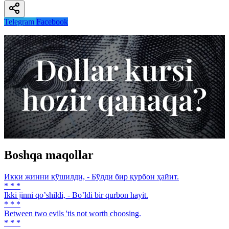
Telegram
Facebook
Boshqa maqollar
Икки жинни қўшилди, - Бўлди бир қурбон ҳайит.
* * *
Ikki jinni qoʼshildi, - Boʼldi bir qurbon hayit.
* * *
Between two evils 'tis not worth choosing.
* * *