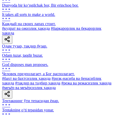
* * *
Dunyoda bir ko‘ngilchak bor, Bir erinchoq bor.
* * *
It takes all sorts to make a world.
* * *
Каждый на своих лапах стоит.
#қудрат ва ожизлик ҳақида
#барқарорлик ва беқарорлик
ҳақида
Одам тузар, тақдир бузар.
* * *
Odam tuzar, taqdir buzar.
* * *
God disposes man proposes.
* * *
Человек предполагает, а Бог располагает.
#бахт ва бахтсизлик ҳақида
#ризқ-насиба ва бенасиблик
ҳақида
#тақдир ва тадбир ҳақида
#режа ва режасизлик ҳақида
#меъёр ва меъёрсизлик ҳақида
Тентакнинг ўти тепасидан ёнар.
* * *
Tentakning o‘ti tepasidan yonar.
* * *