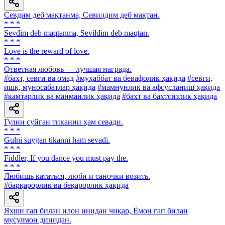
Севдим деб мақтанма, Севилдим деб мақтан.
* * *
Sevdim deb maqtanma, Sevildim deb maqtan.
* * *
Love is the reward of love.
* * *
Ответная любовь — лучшая награда.
#бахт, севги ва омад
#муҳаббат ва бевафолик ҳақида
#севги,
ишқ, муносабатлар ҳақида
#мамнунлик ва афсусланиш ҳақида
#камтарлик ва манманлик ҳақида
#бахт ва бахтсизлик ҳақида
Гулни суйган тиканни ҳам севади.
* * *
Gulni suygan tikanni ham sevadi.
* * *
Fiddler, If you dance you must pay the.
* * *
Любишь кататься, люби и саночки возить.
#барқарорлик ва беқарорлик ҳақида
Яхши гап билан илон инидан чиқар, Ёмон гап билан
мусулмон динидан.