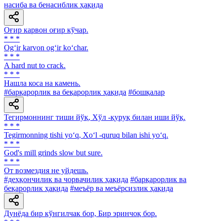
насиба ва бенасиблик ҳақида
Оғир карвон оғир кўчар.
* * *
Og‘ir karvon og‘ir ko‘char.
* * *
A hard nut to crack.
* * *
Нашла коса на камень.
#барқарорлик ва беқарорлик ҳақида
#бошқалар
Тегирмоннинг тиши йўқ, Хўл -қуруқ билан иши йўқ.
* * *
Tegirmonning tishi yo‘q, Xo‘l -quruq bilan ishi yo‘q.
* * *
God's mill grinds slow but sure.
* * *
От возмездия не уйдешь.
#деҳқончилик ва чорвачилик ҳақида
#барқарорлик ва
беқарорлик ҳақида
#меъёр ва меъёрсизлик ҳақида
Дунёда бир кўнгилчак бор, Бир эринчоқ бор.