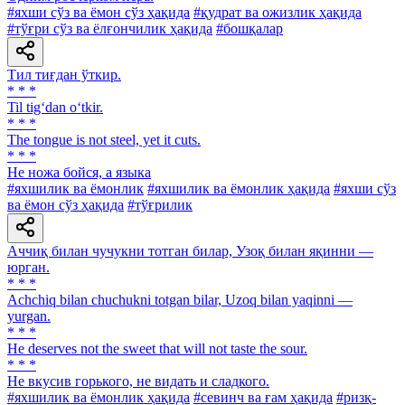
#яхши сўз ва ёмон сўз ҳақида
#қудрат ва ожизлик ҳақида
#тўғри сўз ва ёлғончилик ҳақида
#бошқалар
Тил тиғдан ўткир.
* * *
Til tig‘dan o‘tkir.
* * *
The tongue is not steel, yet it cuts.
* * *
Не ножа бойся, а языка
#яхшилик ва ёмонлик
#яхшилик ва ёмонлик ҳақида
#яхши сўз
ва ёмон сўз ҳақида
#тўғрилик
Аччиқ билан чучукни тотган билар, Узоқ билан яқинни —
юрган.
* * *
Аchchiq bilan chuchukni totgan bilar, Uzoq bilan yaqinni —
yurgan.
* * *
He deserves not the sweet that will not taste the sour.
* * *
He вкусив горького, не видать и сладкого.
#яхшилик ва ёмонлик ҳақида
#севинч ва ғам ҳақида
#ризқ-