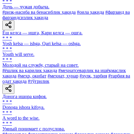
* * *
Дочь — чужая добыча.
#ризқ-насиба ва бенасиблик ҳақида
#оила ҳақида
#фарзанд ва
фарзандсизлик ҳақида
Ёш келса — ишга, Қари келса — ошга.
* * *
Yosh kelsa — ishga, Qari kelsa — oshga.
* * *
Youth will serve.
* * *
Молодой на службу, старый на совет.
#ёшлик ва қарилик ҳақида
#меҳнатсеварлик ва ишёқмаслик
ҳақида
#меҳр, оқибат
#меҳнат, ҳунар
#хулқ, тарбия
#тарбия ва
одат ҳақида
#тўғрилик
Донога ишора кифоя.
* * *
Donoga ishora kifoya.
* * *
A word to the wise.
* * *
Умный понимает с полуслова.