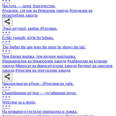
* * *
Чистота — залог благочестия.
#тозалик, соғлик ва беморлик ҳақида
#озодалик ва
бетартиблик ҳақида
Эчки югуриб, кийик бўлолмас.
* * *
Echki yugurib, kiyik bo‘lolmas.
* * *
The higher the ape goes the more he shows his tail.
* * *
Чем ближе вышка, тем виднее мартышка.
#барқарорлик ва беқарорлик ҳақида
#ҳайвонлар ва қушлар
ҳақида
#фаросат ва фаросатсизлик ҳақида
#қудрат ва ожизлик
ҳақида
#тенглик ва тенгсизлик ҳақида
Чақирилмаган қўноқ - йўнилмаган таёқ.
* * *
Chaqirilmagan qo‘noq — yo‘nilmagan tayoq.
* * *
Welcome as a storm.
* * *
Ha незваного гостя не припасена и ложка.