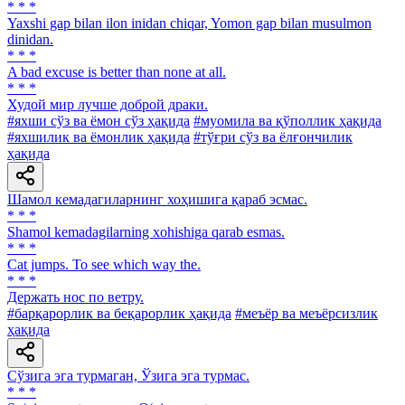
* * *
Yaxshi gap bilan ilon inidan chiqar, Yomon gap bilan musulmon
dinidan.
* * *
A bad excuse is better than none at all.
* * *
Худой мир лучше доброй драки.
#яхши сўз ва ёмон сўз ҳақида
#муомила ва қўполлик ҳақида
#яхшилик ва ёмонлик ҳақида
#тўғри сўз ва ёлғончилик
ҳақида
Шамол кемадагиларнинг хоҳишига қараб эсмас.
* * *
Shamol kemadagilarning xohishiga qarab esmas.
* * *
Cat jumps. То see which way the.
* * *
Держать нос по ветру.
#барқарорлик ва беқарорлик ҳақида
#меъёр ва меъёрсизлик
ҳақида
Сўзига эга турмаган, Ўзига эга турмас.
* * *