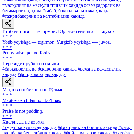
#масъулият ва масъулиятсизлик ҳақида
#самарадорлик ва
бесамарлик ҳақида
#сабаб, баҳона ва натижа ҳақида
#тажрибакорлик ва калтабинлик ҳақида
Ётиб ейишга — тегирмон, Юргизиб ейишга -— жувоз.
* * *
Yotib yeyishga — tegirmon, Yurgizib yeyishga -— juvoz.
* * *
Penny wise, pound foolish.
* * *
Переводит рубли на пятаки.
#барқарорлик ва беқарорлик ҳақида
#режа ва режасизлик
ҳақида
#фойда ва зарар ҳақида
Мақтов ош билан нон бўлмас.
* * *
Maqtov osh bilan non bo‘lmas.
* * *
Praise is not pudding.
* * *
Хвалят, да не кормят.
#ғурур ва хушомад ҳақида
#фақирлик ва бойлик ҳақида
#ризқ-
насиба ва бенасиблик ҳақида
#фойда ва зарар ҳақида
#эҳтиёж