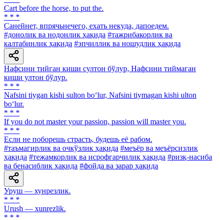
Cart before the horse, to put the.
* * *
Санейнет, впрячьнечего, ехать некуда, дапоедем.
#донолик ва нодонлик ҳақида
#тажрибакорлик ва
калтабинлик ҳақида
#эпчиллик ва ношудлик ҳақида
Нафсини тийган киши султон бўлур, Нафсини тиймаган
киши ултон бўлур.
* * *
Nafsini tiygan kishi sulton bo‘lur, Nafsini tiymagan kishi ulton
bo‘lur.
* * *
If you do not master your passion, passion will master you.
* * *
Если не поборешь страсть, будешь её рабом.
#таъмагирлик ва очкўзлик ҳақида
#меъёр ва меъёрсизлик
ҳақида
#тежамкорлик ва исрофгарчилик ҳақида
#ризқ-насиба
ва бенасиблик ҳақида
#фойда ва зарар ҳақида
Уруш — хунрезлик.
* * *
Urush — xunrezlik.
* * *