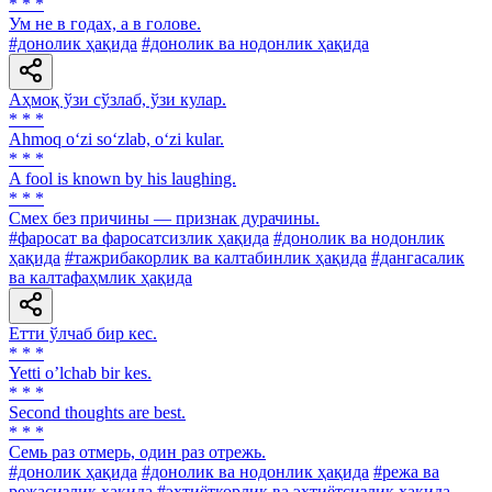
* * *
Ум не в годах, а в голове.
#донолик ҳақида
#донолик ва нодонлик ҳақида
Аҳмоқ ўзи сўзлаб, ўзи кулар.
* * *
Ahmoq o‘zi so‘zlab, o‘zi kular.
* * *
A fool is known by his laughing.
* * *
Смех без причины — признак дурачины.
#фаросат ва фаросатсизлик ҳақида
#донолик ва нодонлик
ҳақида
#тажрибакорлик ва калтабинлик ҳақида
#дангасалик
ва калтафаҳмлик ҳақида
Етти ўлчаб бир кес.
* * *
Yetti oʼlchab bir kes.
* * *
Second thoughts are best.
* * *
Семь раз отмерь, один раз отрежь.
#донолик ҳақида
#донолик ва нодонлик ҳақида
#режа ва
режасизлик ҳақида
#эҳтиёткорлик ва эҳтиётсизлик ҳақида