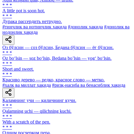
* * *
A little pot is soon hot.
* * *
Дурака рассердить нетрудно.
#тинчлик ва нотинчлик ҳақида
#донолик ҳақида
#донолик ва
нодонлик ҳақида
Оз бўлсин — соз бўлсин, Бедана бўлсин — ёғ бўлсин.
* * *
Oz bo‘lsin — soz bo‘lsin, Bedana bo’lsin — yog‘ bo‘lsin.
* * *
Short and sweet.
* * *
Красиво дерево — редко, красное слово — метко.
#халқ ва миллат ҳақида
#ризқ-насиба ва бенасиблик ҳақида
Қаламнинг учи — қиличнинг кучи.
* * *
Qalamning uchi — qilichning kuchi.
* * *
With a scratch of the pen.
* * *
Одним росчерком пера.