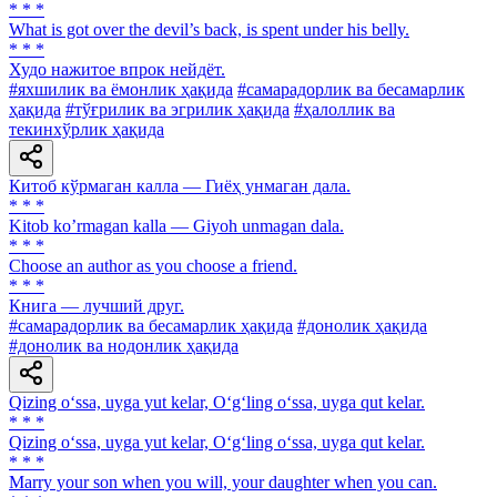
* * *
What is got over the devil’s back, is spent under his belly.
* * *
Худо нажитое впрок нейдёт.
#яхшилик ва ёмонлик ҳақида
#самарадорлик ва бесамарлик
ҳақида
#тўғрилик ва эгрилик ҳақида
#ҳалоллик ва
текинхўрлик ҳақида
Китоб кўрмаган калла — Гиёҳ унмаган дала.
* * *
Kitob koʼrmagan kalla — Giyoh unmagan dala.
* * *
Choose an author as you choose a friend.
* * *
Книга — лучший друг.
#самарадорлик ва бесамарлик ҳақида
#донолик ҳақида
#донолик ва нодонлик ҳақида
Qizing o‘ssa, uyga yut kelar, O‘g‘ling o‘ssa, uyga qut kelar.
* * *
Qizing o‘ssa, uyga yut kelar, O‘g‘ling o‘ssa, uyga qut kelar.
* * *
Marry your son when you will, your daughter when you can.