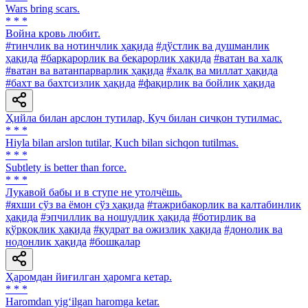
Wars bring scars.
* * *
Война кровь любит.
#тинчлик ва нотинчлик ҳақида
#дўстлик ва душманлик
ҳақида
#барқарорлик ва беқарорлик ҳақида
#ватан ва халқ
#ватан ва ватанпарварлик ҳақида
#халқ ва миллат ҳақида
#бахт ва бахтсизлик ҳақида
#фақирлик ва бойлик ҳақида
Ҳийла билан арслон тутилар, Куч билан сичқон тутилмас.
* * *
Hiyla bilan arslon tutilar, Kuch bilan sichqon tutilmas.
* * *
Subtlety is better than force.
* * *
Лукавой бабы и в ступе не утолчёшь.
#яхши сўз ва ёмон сўз ҳақида
#тажрибакорлик ва калтабинлик
ҳақида
#эпчиллик ва ношудлик ҳақида
#ботирлик ва
қўрқоқлик ҳақида
#қудрат ва ожизлик ҳақида
#донолик ва
нодонлик ҳақида
#бошқалар
Ҳаромдан йиғилган ҳаромга кетар.
* * *
Haromdan yig‘ilgan haromga ketar.