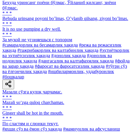
Беҳуда уринсанг поёни бўлмас, Ўйланиб қилсанг, зиёни
бўлмас.
* * *
Behuda urinsang poyoni boʼlmas, Oʼylanib qilsang, ziyoni boʼlmas.
* * *
It is no use pumping a dry well.
* * *
За мухой не угоняешься с топором
#самарадорлик ва бесамарлик ҳақида
#режа ва режасизлик
ҳақида
#тажрибакорлик ва калтабинлик ҳақида
#эҳтиёткорлик
ва эҳтиётсизлик ҳақида
#донолик ҳақида
#донолик ва
нодонлик ҳақида
#дангасалик ва калтафаҳмлик ҳақида
#фойда
ва зарар ҳақида
#фаросат ва фаросатсизлик ҳақида
#тўғри сўз
ва ёлғончилик ҳақида
#ишбилармонлик, уддабуронлик
#бошқалар
Мазали сўзга қулоқ чарчамас.
* * *
Mazali so‘zga quloq charchamas.
* * *
Ginger shall be hot in the mouth.
* * *
По сластям и слюнки текут.
#яхши сўз ва ёмон сўз ҳақида
#мамнунлик ва афсусланиш