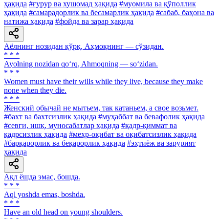
ҳақида
#ғурур ва хушомад ҳақида
#муомила ва қўполлик
ҳақида
#самарадорлик ва бесамарлик ҳақида
#сабаб, баҳона ва
натижа ҳақида
#фойда ва зарар ҳақида
Аёлнинг нозидан қўрқ, Аҳмоқнинг — сўзидан.
* * *
Ayolning nozidan qo‘rq, Ahmoqning — so‘zidan.
* * *
Women must have their wills while they live, because they make
none when they die.
* * *
Женский обычай не мытьем, так катаньем, а свое возьмет.
#бахт ва бахтсизлик ҳақида
#муҳаббат ва бевафолик ҳақида
#севги, ишқ, муносабатлар ҳақида
#қадр-қиммат ва
қадрсизлик ҳақида
#меҳр-оқибат ва оқибатсизлик ҳақида
#барқарорлик ва беқарорлик ҳақида
#эҳтиёж ва зарурият
ҳақида
Ақл ёшда эмас, бошда.
* * *
Аql yoshda emas, boshda.
* * *
Have an old head on young shoulders.