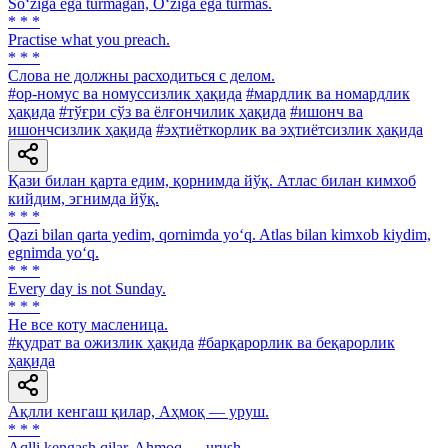
So‘ziga ega turmagan, O‘ziga ega turmas.
* * *
Practise what you preach.
* * *
Слова не должны расходиться с делом.
#ор-номус ва номуссизлик ҳақида
#мардлик ва номардлик
ҳақида
#тўғри сўз ва ёлғончилик ҳақида
#ишонч ва
ишончсизлик ҳақида
#эҳтиёткорлик ва эҳтиётсизлик ҳақида
Қази билан қарта едим, қорнимда йўқ. Атлас билан кимхоб
кийдим, эгнимда йўқ.
* * *
Qazi bilan qarta yedim, qornimda yo‘q. Atlas bilan kimxob kiydim,
egnimda yo‘q.
* * *
Every day is not Sunday.
* * *
He все коту масленица.
#қудрат ва ожизлик ҳақида
#барқарорлик ва беқарорлик
ҳақида
Ақлли кенгаш қилар, Аҳмоқ — уруш.
* * *
Aqlli kengash qilar, Ahmoq — urush.