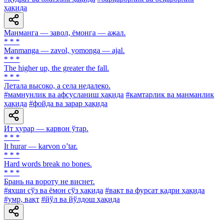
ҳақида
Манманга — завол, ёмонга — ажал.
* * *
Manmanga — zavol, yomonga — ajal.
* * *
The higher up, the greater the fall.
* * *
Летала высоко, а села недалеко.
#мамнунлик ва афсусланиш ҳақида
#камтарлик ва манманлик
ҳақида
#фойда ва зарар ҳақида
Ит ҳурар — карвон ўтар.
* * *
It hurar — karvon oʼtar.
* * *
Hard words break no bones.
* * *
Брань на вороту не виснет.
#яхши сўз ва ёмон сўз ҳақида
#вақт ва фурсат қадри ҳақида
#умр, вақт
#йўл ва йўлдош ҳақида