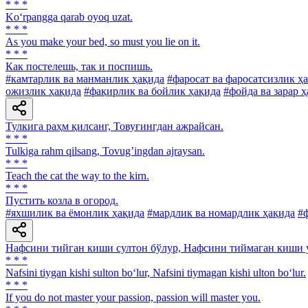
* * *
Ko‘rpangga qarab oyoq uzat.
* * *
As you make your bed, so must you lie on it.
* * *
Как постелешь, так и поспишь.
#камтарлик ва манманлик ҳақида
#фаросат ва фаросатсизлик ҳ
ожизлик ҳақида
#фақирлик ва бойлик ҳақида
#фойда ва зарар 
Тулкига раҳм қилсанг, Товуғингдан ажрайсан.
* * *
Tulkiga rahm qilsang, Tovugʼingdan ajraysan.
* * *
Teach the cat the way to the kirn.
* * *
Пустить козла в огород.
#яхшилик ва ёмонлик ҳақида
#мардлик ва номардлик ҳақида
#ф
Нафсини тийган киши султон бўлур, Нафсини тиймаган киши у
* * *
Nafsini tiygan kishi sulton bo‘lur, Nafsini tiymagan kishi ulton bo‘lur.
* * *
If you do not master your passion, passion will master you.