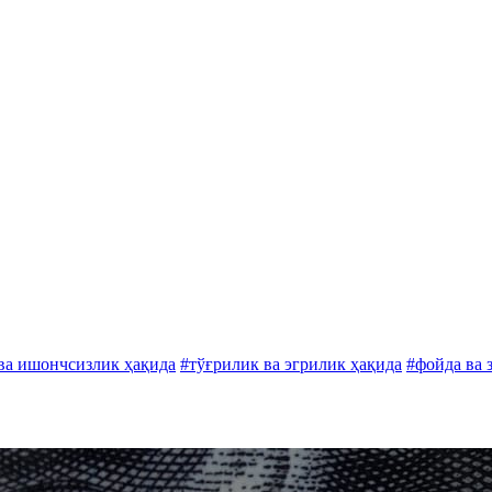
ва ишончсизлик ҳақида
#тўғрилик ва эгрилик ҳақида
#фойда ва 