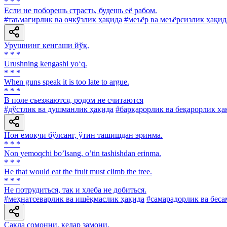
* * *
Если не поборешь страсть, будешь её рабом.
#таъмагирлик ва очкўзлик ҳақида
#меъёр ва меъёрсизлик ҳақид
Урушнинг кенгаши йўқ.
* * *
Urushning kengashi yo‘q.
* * *
When guns speak it is too late to argue.
* * *
В поле съезжаются, родом не считаются
#дўстлик ва душманлик ҳақида
#барқарорлик ва беқарорлик ҳа
Нон емоқчи бўлсанг, ўтин ташишдан эринма.
* * *
Non yemoqchi boʼlsang, oʼtin tashishdan erinma.
* * *
He that would eat the fruit must climb the tree.
* * *
He потрудиться, так и хлеба не добиться.
#меҳнатсеварлик ва ишёқмаслик ҳақида
#самарадорлик ва беса
Сақла сомонни, келар замони.