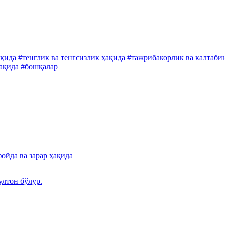
ақида
#тенглик ва тенгсизлик ҳақида
#тажрибакорлик ва калтаби
ҳақида
#бошқалар
ойда ва зарар ҳақида
лтон бўлур.