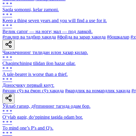
* * *
Saqla somonni, kelar zamoni.
* * *
Keep a thing seven years and you will find a use for it.
* * *
Велик сапог — на ноге; мал — под лавкой.
#тақдир ва тадбир ҳақида
#фойда ва зарар ҳақида
#бошқалар
#э
Чақимчининг тилидан илон ҳазар қилар.
* * *
Chaqimchining tilidan ilon hazar qilar.
* * *
A tale-bearer is worse than a thief.
* * *
Доносчику первый кнут.
#яхши сўз ва ёмон сўз ҳақида
#мардлик ва номардлик ҳақида
#т
Ўйлаб гапир, дўппининг тагида одам бор.
* * *
O‘ylab gapir, do‘ppining tagida odam bor.
* * *
To mind one’s P's and Q's.
* * *