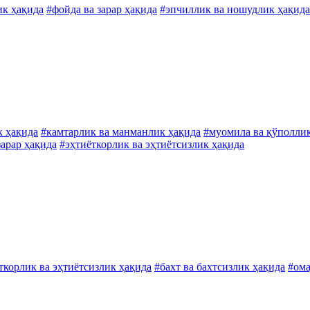
ик ҳақида
#фойда ва зарар ҳақида
#эпчиллик ва ношудлик ҳақида
к ҳақида
#камтарлик ва манманлик ҳақида
#муомила ва қўполли
зарар ҳақида
#эҳтиёткорлик ва эҳтиётсизлик ҳақида
ткорлик ва эҳтиётсизлик ҳақида
#бахт ва бахтсизлик ҳақида
#ома