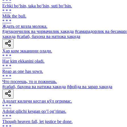
* * *
Echki bo‘lsin, taka bo‘lsin, suti bo‘lsin.
* * *
Milk the bull.
* * *
Ждать от козла молока.
#деҳқончилик ва чорвачилик ҳақида
#самарадорлик ва бесамар
ҳақида
#сабаб, баҳона ва натижа ҳақида
Ҳар ким экканини олади.
* * *
Har kim ekkanini oladi.
* * *
Reap as one has sown.
* * *
Что посеешь, то и пожнешь.
#сабаб, баҳона ва натижа ҳақида
#фойда ва зарар ҳақида
Адолат қиличи кесган қўл оғримас.
* * *
Adolat qilichi kesgan qo‘l og‘rimas.
* * *
Though heaven fall, let justice be done.
* * *