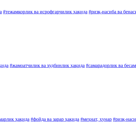
а
#тежамкорлик ва исрофгарчилик ҳақида
#ризқ-насиба ва бенас
қида
#жамоатчилик ва худбинлик ҳақида
#самарадорлик ва беса
марлик ҳақида
#фойда ва зарар ҳақида
#меҳнат, ҳунар
#ризқ-наси