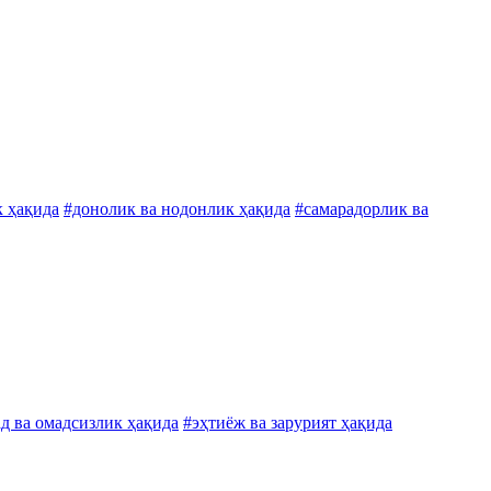
к ҳақида
#донолик ва нодонлик ҳақида
#самарадорлик ва
д ва омадсизлик ҳақида
#эҳтиёж ва зарурият ҳақида