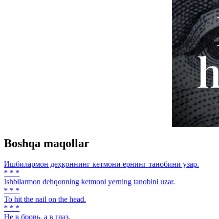
Boshqa maqollar
Ишбилармон деҳқоннинг кетмони ернинг танобини узар.
* * *
Ishbilarmon dehqonning ketmoni yerning tanobini uzar.
* * *
To hit the nail on the head.
* * *
Нe в бровь, а в глаз.