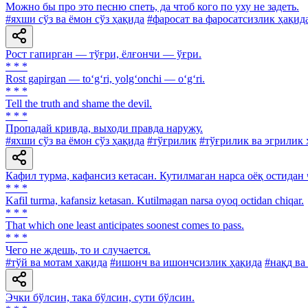
Можно бы про это песню спеть, да чтоб кого по уху не задеть.
#яхши сўз ва ёмон сўз ҳақида
#фаросат ва фаросатсизлик ҳақид
Рост гапирган — тўғри, ёлғончи — ўғри.
* * *
Rost gapirgan — to‘g‘ri, yolg‘onchi — o‘g‘ri.
* * *
Tell the truth and shame the devil.
* * *
Пропадай кривда, выходи правда наружу.
#яхши сўз ва ёмон сўз ҳақида
#тўғрилик
#тўғрилик ва эгрилик 
Кафил турма, кафансиз кетасан. Кутилмаган нарса оёқ оcтидан 
* * *
Kafil turma, kafansiz ketasan. Kutilmagan narsa oyoq octidan chiqar.
* * *
That which one least anticipates soonest comes to pass.
* * *
Чего не ждешь, то и случается.
#тўй ва мотам ҳақида
#ишонч ва ишончсизлик ҳақида
#нақд ва
Эчки бўлсин, така бўлсин, сути бўлсин.