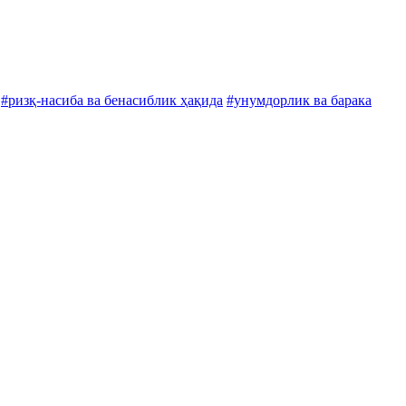
#ризқ-насиба ва бенасиблик ҳақида
#унумдорлик ва барака