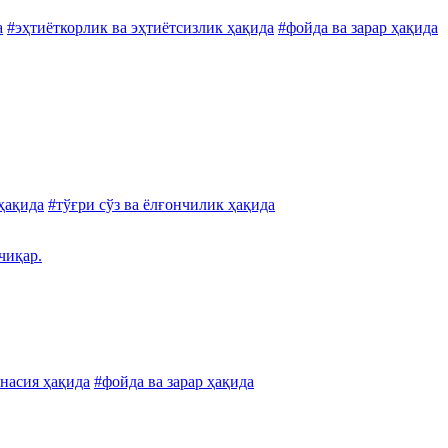
а
#эҳтиёткорлик ва эҳтиётсизлик ҳақида
#фойда ва зарар ҳақида
ҳақида
#тўғри сўз ва ёлғончилик ҳақида
чиқар.
 насия ҳақида
#фойда ва зарар ҳақида