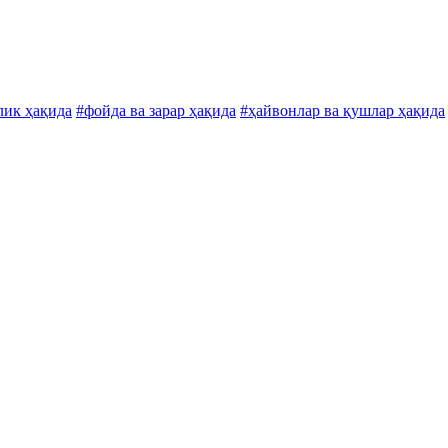
лик ҳақида
#фойда ва зарар ҳақида
#ҳайвонлар ва қушлар ҳақида