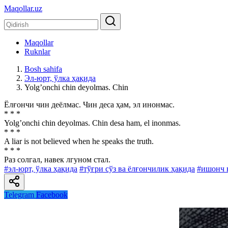
Maqollar.uz
Maqollar
Ruknlar
Bosh sahifa
Эл-юрт, ўлка ҳақида
Yolgʼonchi chin deyolmas. Chin
Ёлғончи чин деёлмас. Чин деса ҳам, эл инонмас.
* * *
Yolgʼonchi chin deyolmas. Chin desa ham, el inonmas.
* * *
A liar is not believed when he speaks the truth.
* * *
Раз солгал, навек лгуном стал.
#эл-юрт, ўлка ҳақида
#тўғри сўз ва ёлғончилик ҳақида
#ишонч 
Telegram
Facebook