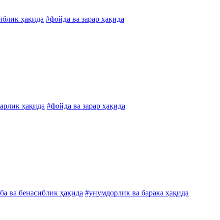
иблик ҳақида
#фойда ва зарар ҳақида
марлик ҳақида
#фойда ва зарар ҳақида
ба ва бенасиблик ҳақида
#унумдорлик ва барака ҳақида