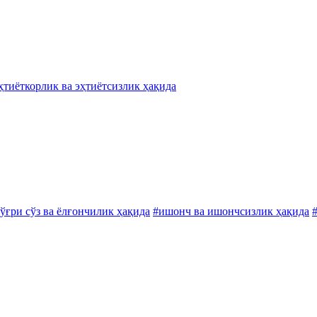
ҳтиёткорлик ва эҳтиётсизлик ҳақида
ўғри сўз ва ёлғончилик ҳақида
#ишонч ва ишончсизлик ҳақида