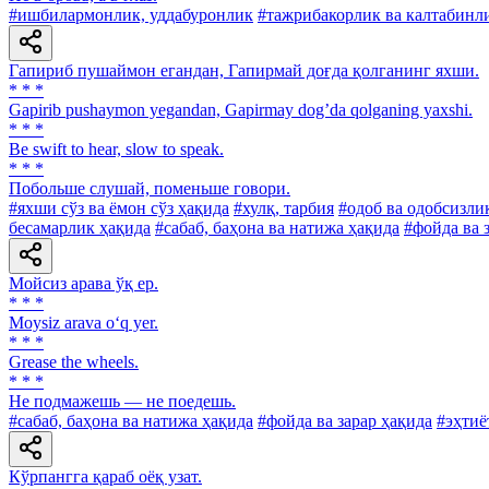
#ишбилармонлик, уддабуронлик
#тажрибакорлик ва калтабинл
Гапириб пушаймон егандан, Гапирмай доғда қолганинг яхши.
* * *
Gapirib pushaymon yegandan, Gapirmay dogʼda qolganing yaxshi.
* * *
Be swift to hear, slow to speak.
* * *
Побольше слушай, поменьше говори.
#яхши сўз ва ёмон сўз ҳақида
#хулқ, тарбия
#одоб ва одобсизли
бесамарлик ҳақида
#сабаб, баҳона ва натижа ҳақида
#фойда ва 
Мойсиз арава ўқ ер.
* * *
Moysiz arava o‘q yer.
* * *
Grease the wheels.
* * *
He подмажешь — не поедешь.
#сабаб, баҳона ва натижа ҳақида
#фойда ва зарар ҳақида
#эҳтиё
Кўрпангга қараб оёқ узат.