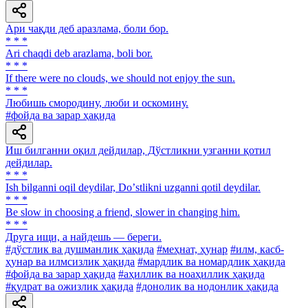
Ари чақди деб аразлама, боли бор.
* * *
Аri chaqdi deb arazlama, boli bor.
* * *
If there were no clouds, we should not enjoy the sun.
* * *
Любишь смородину, люби и оскомину.
#фойда ва зарар ҳақида
Иш билганни оқил дейдилар, Дўстликни узганни қотил
дейдилар.
* * *
Ish bilganni oqil deydilar, Doʼstlikni uzganni qotil deydilar.
* * *
Be slow in choosing a friend, slower in changing him.
* * *
Друга ищи, а найдешь — береги.
#дўстлик ва душманлик ҳақида
#меҳнат, ҳунар
#илм, касб-
ҳунар ва илмсизлик ҳақида
#мардлик ва номардлик ҳақида
#фойда ва зарар ҳақида
#аҳиллик ва ноаҳиллик ҳақида
#қудрат ва ожизлик ҳақида
#донолик ва нодонлик ҳақида