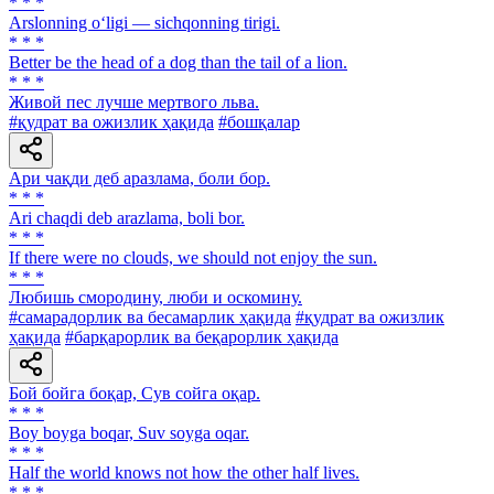
* * *
Arslonning o‘ligi — sichqonning tirigi.
* * *
Better be the head of a dog than the tail of a lion.
* * *
Живой пес лучше мертвого льва.
#қудрат ва ожизлик ҳақида
#бошқалар
Ари чақди деб аразлама, боли бор.
* * *
Ari chaqdi deb arazlama, boli bor.
* * *
If there were no clouds, we should not enjoy the sun.
* * *
Любишь смородину, люби и оскомину.
#самарадорлик ва бесамарлик ҳақида
#қудрат ва ожизлик
ҳақида
#барқарорлик ва беқарорлик ҳақида
Бой бойга боқар, Сув сойга оқар.
* * *
Boy boyga boqar, Suv soyga oqar.
* * *
Half the world knows not how the other half lives.
* * *