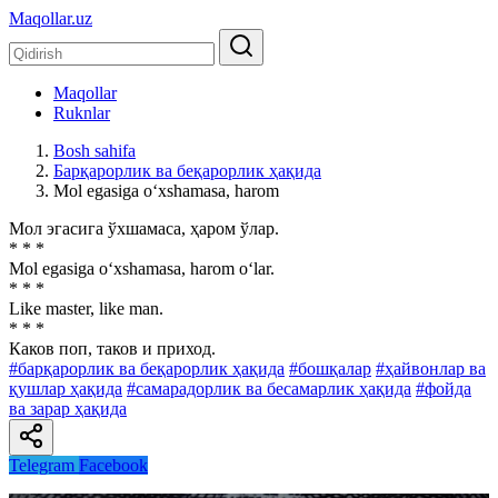
Maqollar.uz
Maqollar
Ruknlar
Bosh sahifa
Барқарорлик ва беқарорлик ҳақида
Mol egasiga o‘xshamasa, harom
Мол эгасига ўхшамаса, ҳаром ўлар.
* * *
Mol egasiga o‘xshamasa, harom o‘lar.
* * *
Like master, like man.
* * *
Каков поп, таков и приход.
#барқарорлик ва беқарорлик ҳақида
#бошқалар
#ҳайвонлар ва
қушлар ҳақида
#самарадорлик ва бесамарлик ҳақида
#фойда
ва зарар ҳақида
Telegram
Facebook