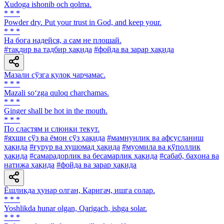
Xudoga ishonib och qolma.
* * *
Powder dry. Put your trust in God, and keep your.
* * *
На бога надейся, а сам не плошай.
#тақдир ва тадбир ҳақида
#фойда ва зарар ҳақида
Мазали сўзга қулоқ чарчамас.
* * *
Mazali so‘zga quloq charchamas.
* * *
Ginger shall be hot in the mouth.
* * *
По сластям и слюнки текут.
#яхши сўз ва ёмон сўз ҳақида
#мамнунлик ва афсусланиш
ҳақида
#ғурур ва хушомад ҳақида
#муомила ва қўполлик
ҳақида
#самарадорлик ва бесамарлик ҳақида
#сабаб, баҳона ва
натижа ҳақида
#фойда ва зарар ҳақида
Ёшликда ҳунар олган, Қаригач, ишга солар.
* * *
Yoshlikda hunar olgan, Qarigach, ishga solar.
* * *