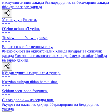
масъулиятсизлик ҳақида
#самарадорлик ва бесамарлик ҳақида
#фойда ва зарар ҳақида
Ўзинг учун ўл етим.
* * *
Oʼzing uchun oʼl yetim.
* * *
To stew in one's own grease.
* * *
Вариться в собственном соку.
#меҳр-оқибат ва оқибатсизлик ҳақида
#қудрат ва ожизлик
ҳақида
#имкон ва имконсизлик ҳақида
#меҳр, оқибат
#фойда
ва зарар ҳақида
Кўздан тушган тилдан ҳам тушар.
* * *
Ko‘zdan tushgan tildan ham tushar.
* * *
Seldom seen, soon forgotten.
* * *
С глаз долой — из сердца вон.
#қудрат ва ожизлик ҳақида
#барқарорлик ва беқарорлик
ҳақида