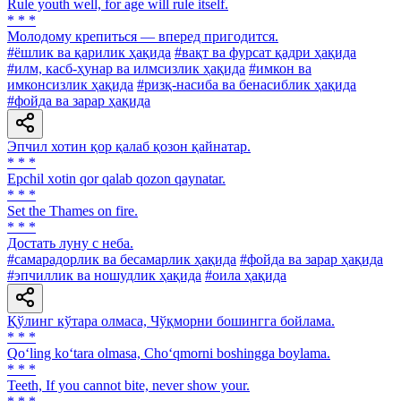
Rule youth well, for age will rule itself.
* * *
Молодому крепиться — вперед пригодится.
#ёшлик ва қарилик ҳақида
#вақт ва фурсат қадри ҳақида
#илм, касб-ҳунар ва илмсизлик ҳақида
#имкон ва
имконсизлик ҳақида
#ризқ-насиба ва бенасиблик ҳақида
#фойда ва зарар ҳақида
Эпчил хотин қор қалаб қозон қайнатар.
* * *
Epchil xotin qor qalab qozon qaynatar.
* * *
Set the Thames on fire.
* * *
Достать луну с неба.
#самарадорлик ва бесамарлик ҳақида
#фойда ва зарар ҳақида
#эпчиллик ва ношудлик ҳақида
#оила ҳақида
Қўлинг кўтара олмаса, Чўқморни бошингга бойлама.
* * *
Qo‘ling ko‘tara olmasa, Cho‘qmorni boshingga boylama.
* * *
Teeth, If you cannot bite, never show your.