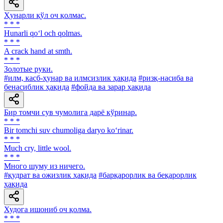
Ҳунарли қўл оч қолмас.
* * *
Hunarli qo‘l och qolmas.
* * *
A crack hand at smth.
* * *
Золотые руки.
#илм, касб-ҳунар ва илмсизлик ҳақида
#ризқ-насиба ва
бенасиблик ҳақида
#фойда ва зарар ҳақида
Бир томчи сув чумолига дарё кўринар.
* * *
Bir tomchi suv chumoliga daryo ko‘rinar.
* * *
Much cry, little wool.
* * *
Много шуму из ничего.
#қудрат ва ожизлик ҳақида
#барқарорлик ва беқарорлик
ҳақида
Худога ишониб оч қолма.
* * *