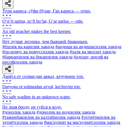
Ўғри қариса, сўфи бўлар, Ғар қариса — отин.
* * *
O‘g‘ri qarisa, so‘fi bo‘lar, G‘ar qarisa — otin.
* * *
An old poacher makes the best keeper.
* * *
Нет лучше лесника, чем бывший браконьер.
#ёшлик ва қарилик ҳақида
#андиша ва андишасизлик ҳақида
#ор-номус ва номуссизлик ҳақида
#халқ ва миллат ҳақида
#барқарорлик ва беқарорлик ҳақида
#адолат, инсоф ва
инсофсизлик ҳақида
Дарёга от солмасдан аввал, кечувини топ.
* * *
Daryoga ot solmasdan avval, kechuvini top.
* * *
No safe wading in an unknown water.
* * *
He зная броду, не суйся в воду.
#донолик ҳақида
#донолик ва нодонлик ҳақида
#тажрибакорлик ва калтабинлик ҳақида
#эҳтиёткорлик ва
эҳтиётсизлик ҳақида
#масъулият ва масъулиятсизлик ҳақида