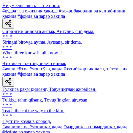
* * *
He умеешь шить — не пори.
#қудрат ва ожизлик ҳақида
#тажрибакорлик ва калтабинлик
ҳақида
#фойда ва зарар ҳақида
Сирингни бировга айтма, Айтсанг, сир дема.
* * *
Siringni birovga aytma, Aytsang, sir dema.
* * *
When three know it, all know it.
* * *
Что знает третий, знает свинья.
#яхши сўз ва ёмон сўз ҳақида
#эҳтиёткорлик ва эҳтиётсизлик
ҳақида
#фойда ва зарар ҳақида
Тулкига раҳм қилсанг, Товуғингдан ажрайсан.
* * *
Tulkiga rahm qilsang, Tovugʼingdan ajraysan.
* * *
Teach the cat the way to the kirn.
* * *
Пустить козла в огород.
#яхшилик ва ёмонлик ҳақида
#мардлик ва номардлик ҳақида
#фойда ва зарар ҳақида