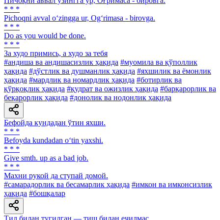
Пичоқни аввал ўзингга ур, Оғримаса - бировга.
* * *
Pichoqni avval o‘zingga ur, Og‘rimasa - birovga.
* * *
Do as you would be done.
* * *
За худо примись, а худо за тебя
#андиша ва андишасизлик ҳақида
#муомила ва қўполлик
ҳақида
#дўстлик ва душманлик ҳақида
#яхшилик ва ёмонлик
ҳақида
#мардлик ва номардлик ҳақида
#ботирлик ва
қўрқоқлик ҳақида
#қудрат ва ожизлик ҳақида
#барқарорлик ва
беқарорлик ҳақида
#донолик ва нодонлик ҳақида
Бефойда кундадан ўтин яхши.
* * *
Befoyda kundadan o‘tin yaxshi.
* * *
Give smth. up as a bad job.
* * *
Махни рукой да ступай домой.
#самарадорлик ва бесамарлик ҳақида
#имкон ва имконсизлик
ҳақида
#бошқалар
Тил билан тугилган — тиш билан ечилмас.