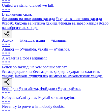
* * *
United we stand, divided we fall.
* * *
В единении сила.
#аҳиллик ва ноаҳиллик ҳақида
#қудрат ва ожизлик ҳақида
#сабаб, баҳона ва натижа ҳақида
#фойда ва зарар ҳақида
#сабр
ва сабрсизлик ҳақида
Аҳмоқ — ўйнашда, яхши — ўйлашда.
* * *
Ahmoq — o‘ynashda, yaxshi — o‘ylashda.
* * *
A wager is a fool's argument.
* * *
Бейся об заклад; на ком больше заплат.
#самарадорлик ва бесамарлик ҳақида
#қудрат ва ожизлик
ҳақида
#имкон, тушкунлик
#имкон ва имконсизлик ҳақида
Бефойда сўзни айтма, Фойдали сўздан қайтма.
* * *
Befoyda so‘zni aytma, Foydali so‘zdan qaytma.
* * *
Never try to prove what nobody doubts.
* * *