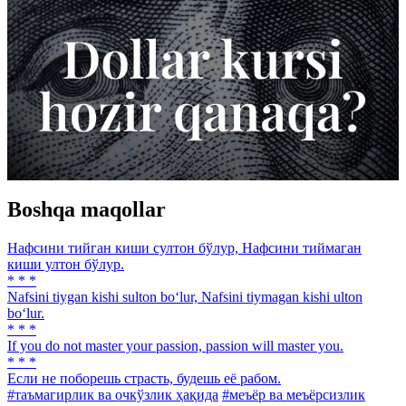
Boshqa maqollar
Нафсини тийган киши султон бўлур, Нафсини тиймаган
киши ултон бўлур.
* * *
Nafsini tiygan kishi sulton bo‘lur, Nafsini tiymagan kishi ulton
bo‘lur.
* * *
If you do not master your passion, passion will master you.
* * *
Если не поборешь страсть, будешь её рабом.
#таъмагирлик ва очкўзлик ҳақида
#меъёр ва меъёрсизлик