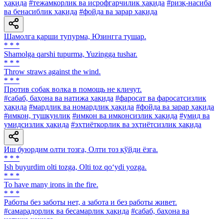
ҳақида
#тежамкорлик ва исрофгарчилик ҳақида
#ризқ-насиба
ва бенасиблик ҳақида
#фойда ва зарар ҳақида
Шамолга қарши тупурма, Юзингга тушар.
* * *
Shamolga qarshi tupurma, Yuzingga tushar.
* * *
Throw straws against the wind.
* * *
Против собак волка в помощь не кличут.
#сабаб, баҳона ва натижа ҳақида
#фаросат ва фаросатсизлик
ҳақида
#мардлик ва номардлик ҳақида
#фойда ва зарар ҳақида
#имкон, тушкунлик
#имкон ва имконсизлик ҳақида
#умид ва
умидсизлик ҳақида
#эҳтиёткорлик ва эҳтиётсизлик ҳақида
Иш буюрдим олти тозга, Олти тоз қўйди ёзга.
* * *
Ish buyurdim olti tozga, Olti toz qo‘ydi yozga.
* * *
To have many irons in the fire.
* * *
Работы без заботы нет, а забота и без работы живет.
#самарадорлик ва бесамарлик ҳақида
#сабаб, баҳона ва