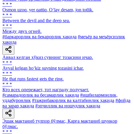
* * *
Osmon uzoq, yer qattiq, O‘lay desam, jon totlik.
* * *
Between the devil and the deep sea.
* * *
Между двух огней.
#барқарорлик ва беқарорлик ҳақида
#меъёр ва меъёрсизлик
ҳақида
Аввал келган ҳўкиз сувнинг тозасини ичар.
* * *
Avval kelgan ho‘kiz suvning tozasini ichar.
* * *
Не that runs fastest gets the ring.
* * *
Кто всех опережает, тот награду получает.
#самарадорлик ва бесамарлик ҳақида
#ишбилармонлик,
уддабуронлик
#тажрибакорлик ва калтабинлик ҳақида
#фойда
ва зарар ҳақида
#эпчиллик ва ношудлик ҳақида
Эшак мақтаниб тулпор бўлмас, Қарға мақтаниб шунқор
бўлмас.
* * *