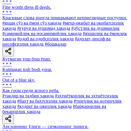
* * *
Fine words dress ill deeds.
* * *
Красивые слова иногда прикрывают неприглядные поступки.
#яхши сўз ва ёмон сўз ҳақида
#меҳр-оқибат ва оқибатсизлик
ҳақида
#ғурур ва хушомад ҳақида
#дўстлик ва душманлик
#самимийлик ва носамимийлик ҳақида
#яхшилик ва ёмонлик
ҳақида
#одоб ва одобсизлик ҳақида
#адолат, инсоф ва
инсофсизлик ҳақида
#бошқалар
Кутмаган тош бош ёрар.
* * *
Kutmagan tosh bosh yorar.
* * *
Out of a blue sky.
* * *
Как гром среди ясного неба.
#тақдир ва тадбир ҳақида
#эҳтиёткорлик ва эҳтиётсизлик
ҳақида
#бахт ва бахтсизлик ҳақида
#тинчлик ва нотинчлик
ҳақида
#қудрат ва ожизлик ҳақида
#барқарорлик ва
беқарорлик ҳақида
Арслоннинг ўлиги — сичқоннинг тириги.