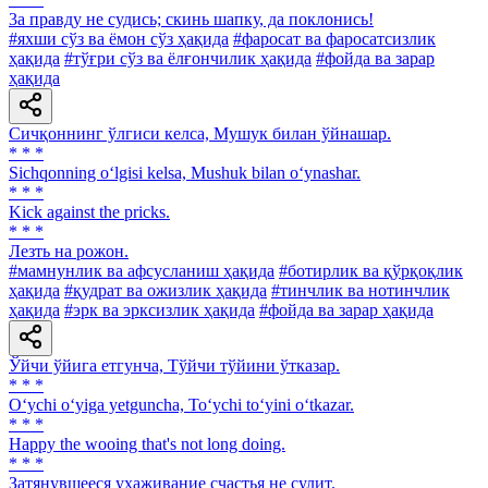
3a правду не судись; скинь шапку, да поклонись!
#яхши сўз ва ёмон сўз ҳақида
#фаросат ва фаросатсизлик
ҳақида
#тўғри сўз ва ёлғончилик ҳақида
#фойда ва зарар
ҳақида
Сичқоннинг ўлгиси келса, Мушук билан ўйнашар.
* * *
Sichqonning o‘lgisi kelsa, Mushuk bilan o‘ynashar.
* * *
Kick against the pricks.
* * *
Лезть на рожон.
#мамнунлик ва афсусланиш ҳақида
#ботирлик ва қўрқоқлик
ҳақида
#қудрат ва ожизлик ҳақида
#тинчлик ва нотинчлик
ҳақида
#эрк ва эрксизлик ҳақида
#фойда ва зарар ҳақида
Ўйчи ўйига етгунча, Тўйчи тўйини ўтказар.
* * *
O‘ychi o‘yiga yetguncha, To‘ychi to‘yini o‘tkazar.
* * *
Happy the wooing that's not long doing.
* * *
Затянувшееся ухаживание счастья не сулит.