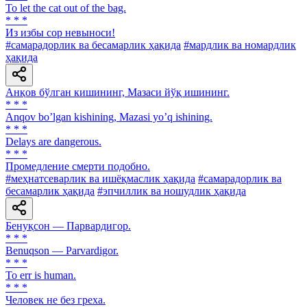
To let the cat out of the bag.
* * *
Из избы cop невыноси!
#самарадорлик ва бесамарлик ҳақида
#мардлик ва номардлик
ҳақида
Анқов бўлган кишининг, Мазаси йўқ ишининг.
* * *
Аnqov boʼlgan kishining, Mazasi yoʼq ishining.
* * *
Delays are dangerous.
* * *
Промедление смерти подобно.
#меҳнатсеварлик ва ишёқмаслик ҳақида
#самарадорлик ва
бесамарлик ҳақида
#эпчиллик ва ношудлик ҳақида
Бенуқсон — Парвардигор.
* * *
Benuqson — Parvardigor.
* * *
To err is human.
* * *
Человек не без греха.