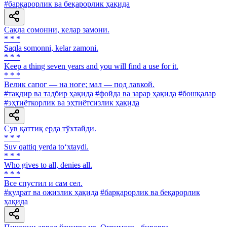
#барқарорлик ва беқарорлик ҳақида
Сақла сомонни, келар замони.
* * *
Saqla somonni, kelar zamoni.
* * *
Keep a thing seven years and you will find a use for it.
* * *
Велик сапог — на ноге; мал — под лавкой.
#тақдир ва тадбир ҳақида
#фойда ва зарар ҳақида
#бошқалар
#эҳтиёткорлик ва эҳтиётсизлик ҳақида
Сув қаттиқ ерда тўхтайди.
* * *
Suv qattiq yerda to‘xtaydi.
* * *
Who gives to all, denies all.
* * *
Все спустил и сам сел.
#қудрат ва ожизлик ҳақида
#барқарорлик ва беқарорлик
ҳақида