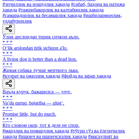
#эпчиллик ва ношудлик ҳақида
#сабаб, баҳона ва натижа
ҳақида
#тажрибакорлик ва калтабинлик ҳақида
#самарадорлик ва бесамарлик ҳақида
#ишбилармонлик,
уддабуронлик
Ўлик арслондан тирик сичқон аъло.
* * *
O‘lik arslondan tirik sichqon a'lo.
* * *
A living dog is better than a dead lion.
* * *
Живая собака лучше мертвого льва.
#қудрат ва ожизлик ҳақида
#фойда ва зарар ҳақида
Ваъда қуруқ, бажарилса — улуғ.
* * *
Va’da quruq, bajarilsa — ulug‘.
* * *
Promise little, but do much.
* * *
Кто словом скор, тот в деле не спор.
#мардлик ва номардлик ҳақида
#тўғри сўз ва ёлғончилик
ҳақида
#ишонч ва ишончсизлик ҳақида
#масъулият ва