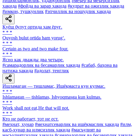
#ишбилармонлик, уддабуронлик
#меъёр ва меъёрсизлик
ҳақида
#фойда ва зарар ҳақида
#қудрат ва ожизлик ҳақида
#имкон, тушкунлик
#эпчиллик ва ношудлик ҳақида
Қуёш булут ортида ҳам ёруғ.
* * *
Quyosh bulut ortida ham yorug‘.
* * *
Certain as two and two make four.
* * *
Ясно как дважды два четыре.
#самарадорлик ва бесамарлик ҳақида
#сабаб, баҳона ва
натижа ҳақида
#адолат, тенглик
Ишламаган — тишламас, Ишёқмасга кун кулмас.
* * *
Ishlamagan — tishlamas, Ishyoqmasga kun kulmas.
* * *
Work shall not eat,He that will not.
* * *
Кто не работает, тот не ест.
#меҳнат, ҳунар
#меҳнатсеварлик ва ишёқмаслик ҳақида
#илм,
касб-ҳунар ва илмсизлик ҳақида
#масъулият ва
масъулиятсизлик ҳақида
#самарадорлик ва бесамарлик ҳақида