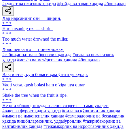
#қудрат ва ожизлик ҳақида
#фойда ва зарар ҳақида
#бошқалар
Ҳар нарсанинг ози — ширин.
* * *
Har narsaning ozi — shirin.
* * *
Too much water drowned the miller.
* * *
Хорошенького — понемножку.
#сабр-қаноат ва сабрсизлик ҳақида
#режа ва режасизлик
ҳақида
#меъёр ва меъёрсизлик ҳақида
#бошқалар
Вақти етса, қуш боласи ҳам ўзига уя қурар.
* * *
Vaqti yetsa, qush bolasi ham oʼziga uya qurar.
* * *
Shake the tree when the fruit is ripe.
* * *
He рви яблоко, покуда зелено: созреет — само упадет.
#вақт ва фурсат қадри ҳақида
#оила ва қўшничилик ҳақида
#имкон ва имконсизлик ҳақида
#самарадорлик ва бесамарлик
ҳақида
#ишбилармонлик, уддабуронлик
#тажрибакорлик ва
калтабинлик ҳақида
#тежамкорлик ва исрофгарчилик ҳақида