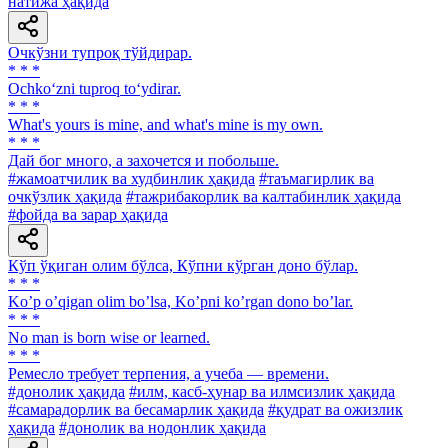
натижа ҳақида
Очкўзни тупроқ тўйдирар.
* * *
Ochko‘zni tuproq to‘ydirar.
* * *
What's yours is mine, and what's mine is my own.
* * *
Дай бог много, а захочется и побольше.
#жамоатчилик ва худбинлик ҳақида
#таъмагирлик ва
очкўзлик ҳақида
#тажрибакорлик ва калтабинлик ҳақида
#фойда ва зарар ҳақида
Кўп ўқиган олим бўлса, Кўпни кўрган доно бўлар.
* * *
Koʼp oʼqigan olim boʼlsa, Koʼpni koʼrgan dono boʼlar.
* * *
No man is born wise or learned.
* * *
Ремесло требует терпения, а учеба — времени.
#донолик ҳақида
#илм, касб-ҳунар ва илмсизлик ҳақида
#самарадорлик ва бесамарлик ҳақида
#қудрат ва ожизлик
ҳақида
#донолик ва нодонлик ҳақида