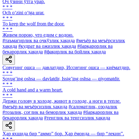
Оч ўзини ўтга урар.
* * *
Och o‘zini o‘tga urar.
* * *
To keep the wolf from the door.
* * *
Живем порою, что едим с водою.
#таъмагирлик ва очкўзлик ҳақида
#меъёр ва меъёрсизлик
ҳақида
#қудрат ва ожизлик ҳақида
#барқарорлик ва
беқарорлик ҳақида
#фақирлик ва бойлик ҳақида
Совуғинг ошса — давлатдир, Иссиғинг ошса — қиёматдир.
* * *
Sovugʼing oshsa — davlatdir, Issigʼing oshsa — qiyomatdir.
* * *
A cold hand and a warm heart.
* * *
Держи голову в холоде, живот в голоде, а ноги в тепле.
#меъёр ва меъёрсизлик ҳақида
#саломатлик, озодалик
#тозалик, соғлик ва беморлик ҳақида
#барқарорлик ва
беқарорлик ҳақида
#тенглик ва тенгсизлик ҳақида
Ҳар яхшида бир “аммо” бор. Ҳар ёмонда — бир “лекин”.