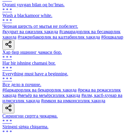
Qorani yuvgan bilan oq bo‘lmas.
* * *
Wash a blackamoor white.
* * *
Черная шерсть от мытья не побелеет.
#қудрат ва ожизлик ҳақида
#самарадорлик ва бесамарлик
ҳақида
#тажрибакорлик ва калтабинлик ҳақида
#бошқалар
Ҳар бир ишнинг чамаси бор.
* * *
Har bir ishning chamasi bor.
* * *
Everything must have a beginning.
* * *
Все дело в почине.
#барқарорлик ва беқарорлик ҳақида
#режа ва режасизлик
ҳақида
#меъёр ва меъёрсизлик ҳақида
#илм, касб-ҳунар ва
илмсизлик ҳақида
#имкон ва имконсизлик ҳақида
Сирингни сиртга чиқарма.
* * *
Siringni sirtga chiqarma.
* * *