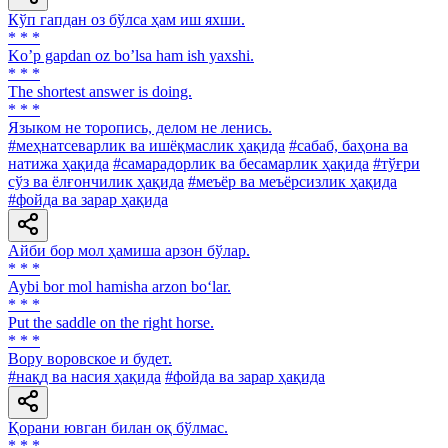
Кўп гапдан оз бўлса ҳам иш яхши.
* * *
Koʼp gapdan oz boʼlsa ham ish yaxshi.
* * *
The shortest answer is doing.
* * *
Языком не торопись, делом не ленись.
#меҳнатсеварлик ва ишёқмаслик ҳақида
#сабаб, баҳона ва
натижа ҳақида
#самарадорлик ва бесамарлик ҳақида
#тўғри
сўз ва ёлғончилик ҳақида
#меъёр ва меъёрсизлик ҳақида
#фойда ва зарар ҳақида
Айби бор мол ҳамиша арзон бўлар.
* * *
Aybi bor mol hamisha arzon bo‘lar.
* * *
Put the saddle on the right horse.
* * *
Вору воровское и будет.
#нақд ва насия ҳақида
#фойда ва зарар ҳақида
Қорани ювган билан оқ бўлмас.
* * *