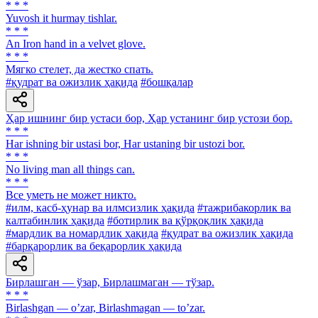
* * *
Yuvosh it hurmay tishlar.
* * *
An Iron hand in a velvet glove.
* * *
Мягко стелет, да жестко спать.
#қудрат ва ожизлик ҳақида
#бошқалар
Ҳар ишнинг бир устаси бор, Ҳар устанинг бир устози бор.
* * *
Har ishning bir ustasi bor, Har ustaning bir ustozi bor.
* * *
No living man all things can.
* * *
Все уметь не может никто.
#илм, касб-ҳунар ва илмсизлик ҳақида
#тажрибакорлик ва
калтабинлик ҳақида
#ботирлик ва қўрқоқлик ҳақида
#мардлик ва номардлик ҳақида
#қудрат ва ожизлик ҳақида
#барқарорлик ва беқарорлик ҳақида
Бирлашган — ўзар, Бирлашмаган — тўзар.
* * *
Birlashgan — oʼzar, Birlashmagan — toʼzar.