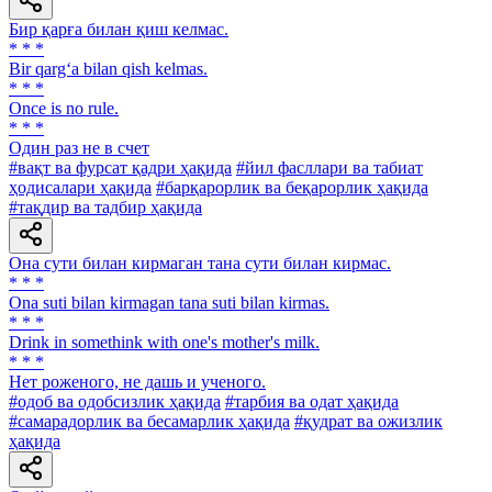
Бир қарға билан қиш келмас.
* * *
Bir qarg‘a bilan qish kelmas.
* * *
Once is no rule.
* * *
Один раз не в счет
#вақт ва фурсат қадри ҳақида
#йил фасллари ва табиат
ҳодисалари ҳақида
#барқарорлик ва беқарорлик ҳақида
#тақдир ва тадбир ҳақида
Она сути билан кирмаган тана сути билан кирмас.
* * *
Ona suti bilan kirmagan tana suti bilan kirmas.
* * *
Drink in somethink with one's mother's milk.
* * *
Нет роженого, не дашь и ученого.
#одоб ва одобсизлик ҳақида
#тарбия ва одат ҳақида
#самарадорлик ва бесамарлик ҳақида
#қудрат ва ожизлик
ҳақида