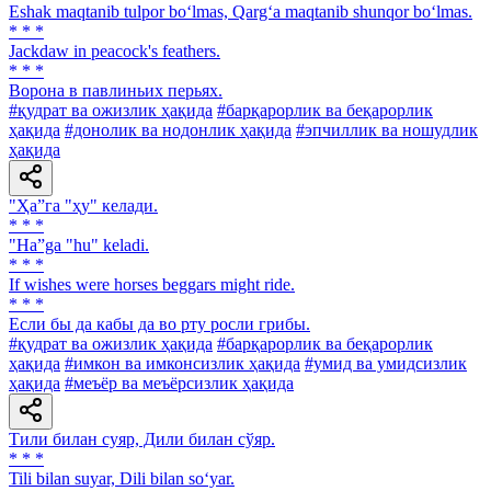
Eshak maqtanib tulpor bo‘lmas, Qarg‘a maqtanib shunqor bo‘lmas.
* * *
Jackdaw in peacock's feathers.
* * *
Ворона в павлиньих перьях.
#қудрат ва ожизлик ҳақида
#барқарорлик ва беқарорлик
ҳақида
#донолик ва нодонлик ҳақида
#эпчиллик ва ношудлик
ҳақида
"Ҳа”га "ҳу" келади.
* * *
"Ha”ga "hu" keladi.
* * *
If wishes were horses beggars might ride.
* * *
Если бы да кабы да во рту росли грибы.
#қудрат ва ожизлик ҳақида
#барқарорлик ва беқарорлик
ҳақида
#имкон ва имконсизлик ҳақида
#умид ва умидсизлик
ҳақида
#меъёр ва меъёрсизлик ҳақида
Тили билан суяр, Дили билан сўяр.
* * *
Tili bilan suyar, Dili bilan so‘yar.