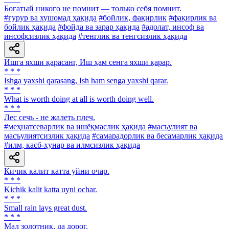
Богатый никого не помнит — только себя помнит.
#ғурур ва хушомад ҳақида
#бойлик, фақирлик
#фақирлик ва
бойлик ҳақида
#фойда ва зарар ҳақида
#адолат, инсоф ва
инсофсизлик ҳақида
#тенглик ва тенгсизлик ҳақида
Ишга яхши қарасанг, Иш ҳам сенга яхши қарар.
* * *
Ishga yaxshi qarasang, Ish ham senga yaxshi qarar.
* * *
What is worth doing at all is worth doing well.
* * *
Лес сечь - не жалеть плеч.
#меҳнатсеварлик ва ишёқмаслик ҳақида
#масъулият ва
масъулиятсизлик ҳақида
#самарадорлик ва бесамарлик ҳақида
#илм, касб-ҳунар ва илмсизлик ҳақида
Кичик калит катта уйни очар.
* * *
Kichik kalit katta uyni ochar.
* * *
Small rain lays great dust.
* * *
Мал золотник, да дорог.