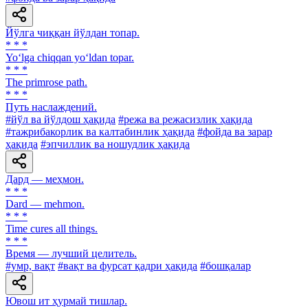
Йўлга чиққан йўлдан топар.
* * *
Yo‘lga chiqqan yo‘ldan topar.
* * *
The primrose path.
* * *
Путь наслаждений.
#йўл ва йўлдош ҳақида
#режа ва режасизлик ҳақида
#тажрибакорлик ва калтабинлик ҳақида
#фойда ва зарар
ҳақида
#эпчиллик ва ношудлик ҳақида
Дард — меҳмон.
* * *
Dard — mehmon.
* * *
Time cures all things.
* * *
Время — лучший целитель.
#умр, вақт
#вақт ва фурсат қадри ҳақида
#бошқалар
Ювош ит ҳурмай тишлар.