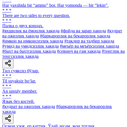
* * *
Har yaxshida bir “ammo” bor. Har yomonda — bir “lekin”.
* * *
There are two sides to every question.
* * *
Палка о двух концах.
#яхшилик ва ёмонлик ҳақида
#фойда ва зарар ҳақида
#қудрат
ва ожизлик ҳақида
#барқарорлик ва беқарорлик ҳақида
#имкон ва имконсизлик ҳақида
#тақдир ва тадбир ҳақида
#умид ва умидсизлик ҳақида
#меъёр ва меъёрсизлик ҳақида
#бахт ва бахтсизлик ҳақида
#севинч ва ғам ҳақида
#тенглик ва
тенгсизлик ҳақида
Тил суяксиз бўлар.
* * *
Til suyaksiz bo‘lar.
* * *
An unruly member.
* * *
Язык без костей.
#қудрат ва ожизлик ҳақида
#барқарорлик ва беқарорлик
ҳақида
Осмон узоқ, ер қаттиқ, Ўлай десам, жон тотлик.