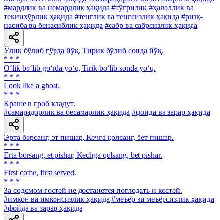
#мардлик ва номардлик ҳақида
#тўғрилик
#ҳалоллик ва
текинхўрлик ҳақида
#тенглик ва тенгсизлик ҳақида
#ризқ-
насиба ва бенасиблик ҳақида
#сабр ва сабрсизлик ҳақида
Ўлик бўлиб гўрда йўқ, Тирик бўлиб сонда йўқ.
* * *
O‘lik bo‘lib go‘rda yo‘q, Tirik bo‘lib sonda yo‘q.
* * *
Look like a ghost.
* * *
Краше в гроб кладут.
#самарадорлик ва бесамарлик ҳақида
#фойда ва зарар ҳақида
Эрта борсанг, эт пишар, Кечга қолсанг, бет пишар.
* * *
Erta borsang, et pishar, Kechga qolsang, bet pishar.
* * *
First come, first served.
* * *
Зa содомом гостей не достанется поглодать и костей.
#имкон ва имконсизлик ҳақида
#меъёр ва меъёрсизлик ҳақида
#фойда ва зарар ҳақида