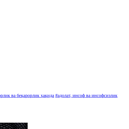
орлик ва беқарорлик ҳақида
#адолат, инсоф ва инсофсизлик