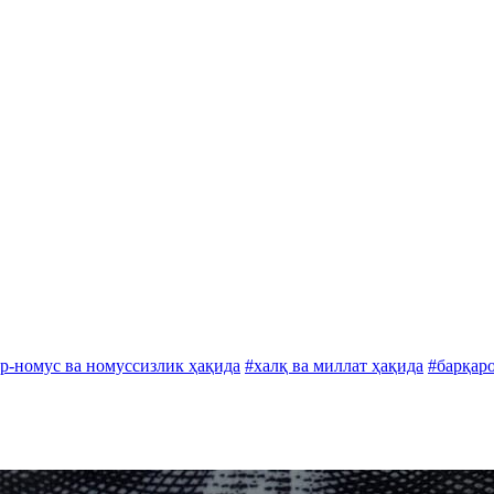
р-номус ва номуссизлик ҳақида
#халқ ва миллат ҳақида
#барқар