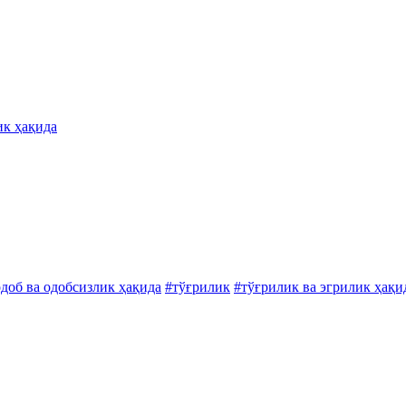
ик ҳақида
доб ва одобсизлик ҳақида
#тўғрилик
#тўғрилик ва эгрилик ҳақи