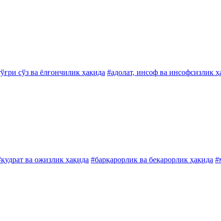
тўғри сўз ва ёлғончилик ҳақида
#адолат, инсоф ва инсофсизлик ҳ
#қудрат ва ожизлик ҳақида
#барқарорлик ва беқарорлик ҳақида
#