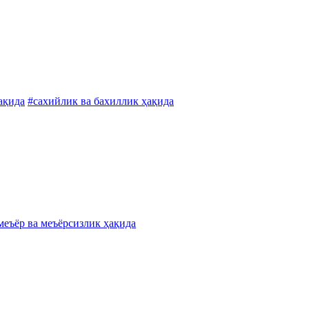
ақида
#сахийлик ва бахиллик ҳақида
меъёр ва меъёрсизлик ҳақида