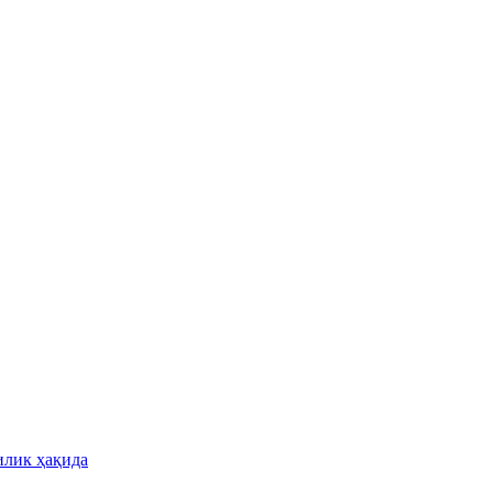
илик ҳақида