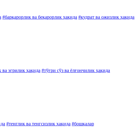
а
#барқарорлик ва беқарорлик ҳақида
#қудрат ва ожизлик ҳақида
 ва эгрилик ҳақида
#тўғри сўз ва ёлғончилик ҳақида
ида
#тенглик ва тенгсизлик ҳақида
#бошқалар