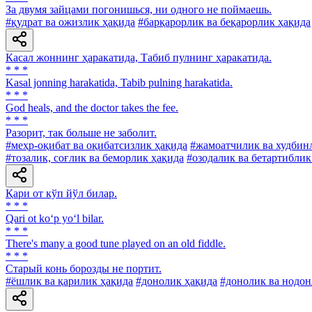
За двумя зайцами погонишься, ни одного не поймаешь.
#қудрат ва ожизлик ҳақида
#барқарорлик ва беқарорлик ҳақида
Касал жоннинг ҳаракатида, Табиб пулнинг ҳаракатида.
* * *
Kasal jonning harakatida, Tabib pulning harakatida.
* * *
God heals, and the doctor takes the fee.
* * *
Разорит, так больше не заболит.
#меҳр-оқибат ва оқибатсизлик ҳақида
#жамоатчилик ва худбин
#тозалик, соғлик ва беморлик ҳақида
#озодалик ва бетартиблик
Қари от кўп йўл билар.
* * *
Qari ot ko‘p yo‘l bilar.
* * *
There's many a good tune played on an old fiddle.
* * *
Старый конь борозды не портит.
#ёшлик ва қарилик ҳақида
#донолик ҳақида
#донолик ва нодон