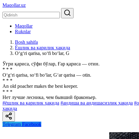
Maqollar.uz
Maqollar
Ruknlar
Bosh sahifa
Ёшлик ва қарилик ҳақида
O‘g‘ri qarisa, so‘fi bo‘lar, G
Ўғри қариса, сўфи бўлар, Ғар қариса — отин.
* * *
O‘g‘ri qarisa, so‘fi bo‘lar, G‘ar qarisa — otin.
* * *
An old poacher makes the best keeper.
* * *
Нет лучше лесника, чем бывший браконьер.
#ёшлик ва қарилик ҳақида
#андиша ва андишасизлик ҳақида
#о
ҳақида
Telegram
Facebook