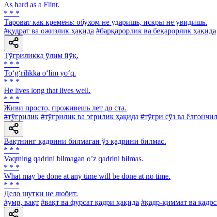
As hard as a Flint.
* * *
Тароват как кремень: обухом не ударишь, искры не увидишь.
#қудрат ва ожизлик ҳақида
#барқарорлик ва беқарорлик ҳақида
Тўғриликка ўлим йўқ.
* * *
To‘g‘rilikka o‘lim yo‘q.
* * *
He lives long that lives well.
* * *
Живи просто, проживешь лет до ста.
#тўғрилик
#тўғрилик ва эгрилик ҳақида
#тўғри сўз ва ёлғончи
Вақтнинг қадрини билмаган ўз қадрини билмас.
* * *
Vaqtning qadrini bilmagan oʼz qadrini bilmas.
* * *
What may be done at any time will be done at no time.
* * *
Дело шутки не любит.
#умр, вақт
#вақт ва фурсат қадри ҳақида
#қадр-қиммат ва қадр