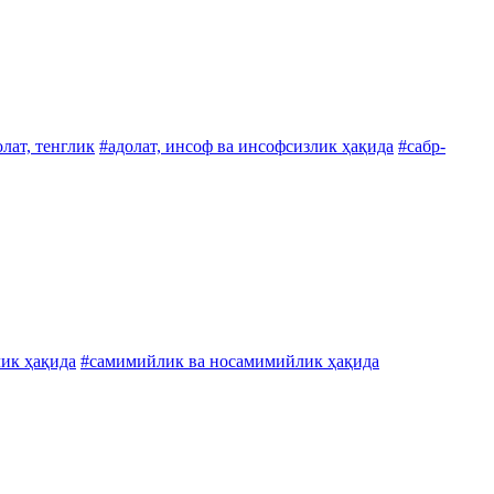
олат, тенглик
#адолат, инсоф ва инсофсизлик ҳақида
#сабр-
лик ҳақида
#самимийлик ва носамимийлик ҳақида