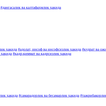
#дангасалик ва калтафаҳмлик ҳақида
лик ҳақида
#адолат, инсоф ва инсофсизлик ҳақида
#қудрат ва ож
 ҳақида
#қадр-қиммат ва қадрсизлик ҳақида
лик ҳақида
#самарадорлик ва бесамарлик ҳақида
#тажрибакорлик