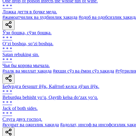
One drop of poison infects the whole tun of wine.
* * *
Ложка дегтя в бочке меда.
#жамоатчилик ва худбинлик ҳақида
#одоб ва одобсизлик ҳақид
Ўзи бошқа, сўзи бошқа.
* * *
O‘zi boshqa, so‘zi boshqa.
* * *
Satan rebuking sin.
* * *
Чья бы корова мычала.
#халқ ва миллат ҳақида
#яхши сўз ва ёмон сўз ҳақида
#тўғрилик
Бебурдга беҳишт йўқ, Қайтиб келса дўзах йўқ.
* * *
Beburdga behisht yo‘q, Qaytib kelsa do‘zax yo‘q.
* * *
Jack of both sides.
* * *
Слуга двух господ.
#қудрат ва ожизлик ҳақида
#адолат, инсоф ва инсофсизлик ҳақ