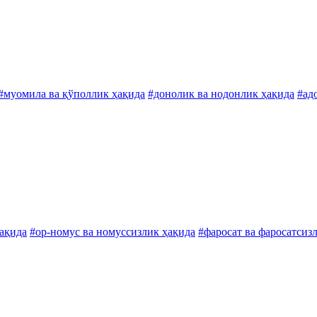
#муомила ва қўполлик ҳақида
#донолик ва нодонлик ҳақида
#ад
ақида
#ор-номус ва номуссизлик ҳақида
#фаросат ва фаросатсиз