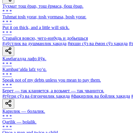
Туҳмат тош ёрар, тош ёрмаса, бош ёрар.
* * *
Tuhmat tosh yorar, tosh yormasa, bosh yorar.
* * *
Put it on thick, and a little will stick.
* * *
Старайся вовсю, чего-нибудь и добьешься
#дўстлик ва душманлик ҳақида
#яхши сўз ва ёмон сўз ҳақида
#
Камбағалда лафз йўқ.
* * *
Kambag‘alda lafz yo‘q.
* * *
Speak not of my debts unless you mean to pay them.
* * *
Берет — так кланяется, а возьмет — так чванится.
#тўғри сўз ва ёлғончилик ҳақида
#фақирлик ва бойлик ҳақида
Қарилик — болалик.
* * *
Qarilik — bolalik.
* * *
Once a man and twice a child.