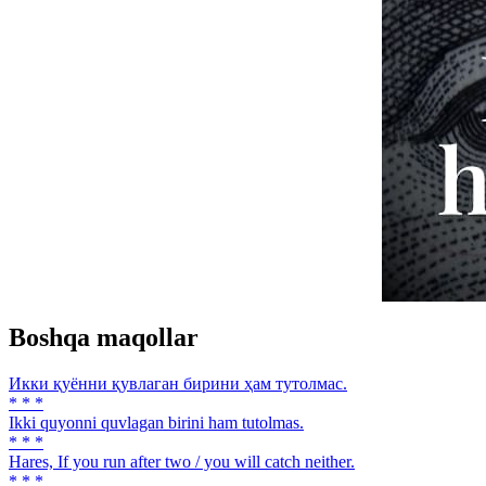
Boshqa maqollar
Икки қуённи қувлаган бирини ҳам тутолмас.
* * *
Ikki quyonni quvlagan birini ham tutolmas.
* * *
Hares, If you run after two / you will catch neither.
* * *