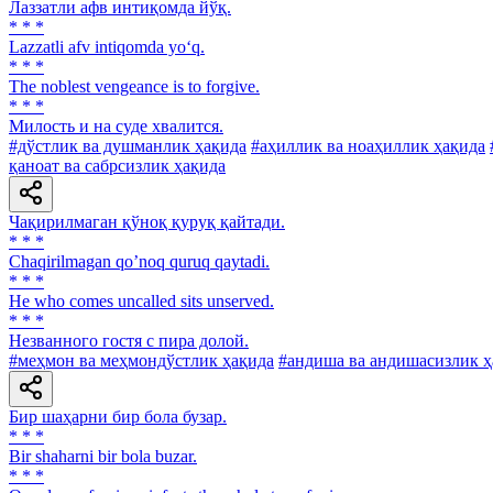
Лаззатли афв интиқомда йўқ.
* * *
Lazzatli afv intiqomda yo‘q.
* * *
The noblest vengeance is to forgive.
* * *
Милость и на суде хвалится.
#дўстлик ва душманлик ҳақида
#аҳиллик ва ноаҳиллик ҳақида
қаноат ва сабрсизлик ҳақида
Чақирилмаган қўноқ қуруқ қайтади.
* * *
Chaqirilmagan qoʼnoq quruq qaytadi.
* * *
Не who comes uncalled sits unserved.
* * *
Незванного гостя с пира долой.
#меҳмон ва меҳмондўстлик ҳақида
#андиша ва андишасизлик ҳ
Бир шаҳарни бир бола бузар.
* * *
Bir shaharni bir bola buzar.
* * *