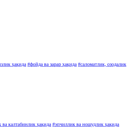
излик ҳақида
#фойда ва зарар ҳақида
#саломатлик, озодалик
 ва калтабинлик ҳақида
#эпчиллик ва ношудлик ҳақида