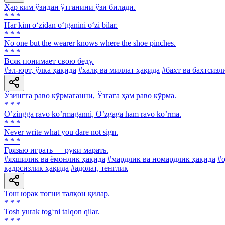
Ҳар ким ўзидан ўтганини ўзи билади.
* * *
Har kim o‘zidan o‘tganini o‘zi bilar.
* * *
No one but the wearer knows where the shoe pinches.
* * *
Всяк понимает свою беду.
#эл-юрт, ўлка ҳақида
#халқ ва миллат ҳақида
#бахт ва бахтсизл
Ўзингга раво кўрмаганни, Ўзгага ҳам раво кўрма.
* * *
Oʼzingga ravo koʼrmaganni, Oʼzgaga ham ravo koʼrma.
* * *
Never write what you dare not sign.
* * *
Грязью играть — руки марать.
#яхшилик ва ёмонлик ҳақида
#мардлик ва номардлик ҳақида
#о
қадрсизлик ҳақида
#адолат, тенглик
Тош юрак тоғни талқон қилар.
* * *
Tosh yurak tog‘ni talqon qilar.
* * *