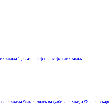
лик ҳақида
#адолат, инсоф ва инсофсизлик ҳақида
сизлик ҳақида
#жамоатчилик ва худбинлик ҳақида
#ёшлик ва қар