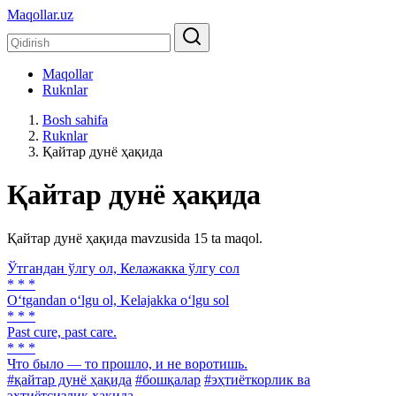
Maqollar.uz
Maqollar
Ruknlar
Bosh sahifa
Ruknlar
Қайтар дунё ҳақида
Қайтар дунё ҳақида
Қайтар дунё ҳақида mavzusida 15 ta maqol.
Ўтгандан ўлгу ол, Келажакка ўлгу сол
* * *
O‘tgandan o‘lgu ol, Kelajakka o‘lgu sol
* * *
Past cure, past care.
* * *
Что было — то прошло, и не воротишь.
#қайтар дунё ҳақида
#бошқалар
#эҳтиёткорлик ва
эҳтиётсизлик ҳақида