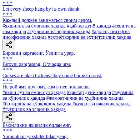
* * *
Let every sheep hang by its own shank.
* * *
Каждый должен заниматься своим делом.
#яхшилик ва ёмонлик ҳақида
#қайтар дунё ҳақида
#севинч ва
ғам ҳақида
#тўғрилик ва эгрилик ҳақида
#адолат, инсоф ва
инсофсизлик ҳақида
#эҳтиёткорлик ва эҳтиётсизлик ҳақида
Бировни қарғасанг, Ўзингга урар.
* * *
Birovni qarg‘asang, O‘zingga urar.
* * *
Curses are like chickens; they come home to roost.
* * *
He рой яму другому, сам в нее попадешь.
#яхши сўз ва ёмон сўз ҳақида
#қайтар дунё ҳақида
#муомила
ва қўполлик ҳақида
#жамоатчилик ва худбинлик ҳақида
#ботирлик ва қўрқоқлик ҳақида
#қудрат ва ожизлик ҳақида
#тўғрилик ва эгрилик ҳақида
Ёмонликни яхшилик билан енг.
* * *
Yomonlikni yaxshilik bilan yeng.