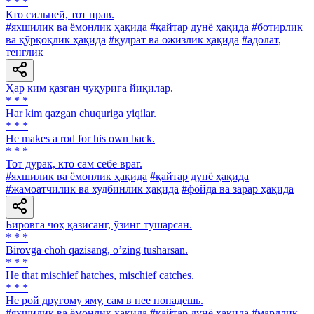
* * *
Кто сильней, тот прав.
#яхшилик ва ёмонлик ҳақида
#қайтар дунё ҳақида
#ботирлик
ва қўрқоқлик ҳақида
#қудрат ва ожизлик ҳақида
#адолат,
тенглик
Ҳар ким қазган чуқурига йиқилар.
* * *
Har kim qazgan chuquriga yiqilar.
* * *
He makes a rod for his own back.
* * *
Тот дурак, кто сам себе враг.
#яхшилик ва ёмонлик ҳақида
#қайтар дунё ҳақида
#жамоатчилик ва худбинлик ҳақида
#фойда ва зарар ҳақида
Бировга чоҳ қазисанг, ўзинг тушарсан.
* * *
Birovga choh qazisang, oʼzing tusharsan.
* * *
He that mischief hatches, mischief catches.
* * *
He рой другому яму, сам в нее попадешь.
#яхшилик ва ёмонлик ҳақида
#қайтар дунё ҳақида
#мардлик