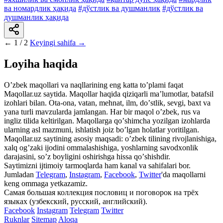
ва номардлик ҳақида
#дўстлик ва душманлик
#дўстлик ва
душманлик ҳақида
←
1 / 2
Keyingi sahifa →
Loyiha haqida
Oʼzbek maqollari va naqllarining eng katta toʼplami faqat
Maqollar.uz saytida. Maqollar haqida qiziqarli maʼlumotlar, batafsil
izohlari bilan. Ota-ona, vatan, mehnat, ilm, doʼstlik, sevgi, baxt va
yana turli mavzularda jamlangan. Har bir maqol oʼzbek, rus va
ingliz tilida keltirilgan. Maqollarga qoʼshimcha yozilgan izohlarda
ularning asl mazmuni, ishlatish joiz boʼlgan holatlar yoritilgan.
Maqollar.uz saytining asosiy maqsadi: oʼzbek tilining rivojlanishiga,
xalq ogʼzaki ijodini ommalashishiga, yoshlarning savodxonlik
darajasini, soʼz boyligini oshirishga hissa qoʼshishdir.
Saytimizni ijtimoiy tarmoqlarda ham kanal va sahifalari bor.
Jumladan
Telegram
,
Instagram
,
Facebook
,
Twitter
'da maqollarni
keng ommaga yetkazamiz.
Самая большая коллекция пословиц и поговорок на трёх
языках (узбекский, русский, английский).
Facebook
Instagram
Telegram
Twitter
Ruknlar
Sitemap
Aloqa