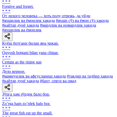
* * *
Forgive and forget.
* * *
От лихого человека — хоть полу отрежь, да уйди
#яхшилик ва ёмонлик ҳақида
#яхши сўз ва ёмон сўз ҳақида
#қайтар дунё ҳақида
#мардлик ва номардлик ҳақида
#яхшилик ва ёмонлик
Қуёш ботгани билан яна чиқар.
* * *
Quyosh botgani bilan yana chiqar.
* * *
Certain as the rising sun
* * *
Дело верное.
#мамнунлик ва афсусланиш ҳақида
#тақдир ва тадбир ҳақида
#қайтар дунё ҳақида
#бахт, севги ва омад
Зўрга ҳам зўрдек бало бор.
* * *
Zoʼrga ham zoʼrdek balo bor.
* * *
The great fish eat up the small.