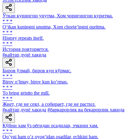
Ўткан кунингни унутма, Хом чориғингни қуритма.
* * *
O‘tkan kuningni unutma, Xom chorig‘ingni quritma.
* * *
History repeats itself.
* * *
История повторяется.
#қайтар дунё ҳақида
Биров ўлмай, биров кун кўрмас.
* * *
Birov o‘lmay, birov kun ko‘rmas.
* * *
To bring gristto the mill.
* * *
Жнет, где не сеял, а собирает, где не растил.
#қайтар дунё ҳақида
#барқарорлик ва беқарорлик ҳақида
Қўйни ҳам ўз оёғидан осадилар, эчкини ҳам.
* * *
Qo‘yni ham o‘z oyog‘idan osadilar, echkini ham.