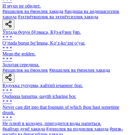
* * *
И мухи не обидит.
#яхшилик ва ёмонлик ҳақида
#андиша ва андишасизлик
ҳақида
#эҳтиёткорлик ва эҳтиётсизлик ҳақида
Ўртада бурун бўлмаса, Кўз-кўзни ўяр.
* * *
O‘rtada burun bo‘lmasa, Ko‘z-ko‘zni o‘yar.
* * *
Mean,the golden.
* * *
Золотая середина.
#яхшилик ва ёмонлик
#яхшилик ва ёмонлик ҳақида
Қудуққа тупурма, қайтиб ичаринг бор.
* * *
Quduqqa tupurma, qaytib icharing bor.
* * *
Never cast dirt into that fountain of which thou hast sometime
drunk.
* * *
He плюй в колодец, пригодится воды напиться.
#қайтар дунё ҳақида
#донолик ва нодонлик ҳақида
#ризқ-
насиба ва бенасиблик ҳақида