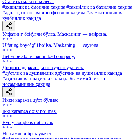
Ставить палки в колеса.
#яхшилик ва ёмонлик ҳақида
#сахийлик ва бахиллик ҳақида
#адолат, инсоф ва инсофсизлик ҳақида
#жамоатчилик ва
худбинлик ҳақида
Улфатинг бойўғли бўлса, Масканинг — вайрона.
* * *
Ulfating boyoʼgʼli boʼlsa, Maskaning — vayrona.
* * *
Better be alone than in bad company.
* * *
Доброго держись, а от худого удались.
#дўстлик ва душманлик
#дўстлик ва душманлик ҳақида
#аҳиллик ва ноаҳиллик ҳақида
#самимийлик ва
носамимийлик ҳақида
Икки харамза дўст бўлмас.
* * *
Ikki xaramza doʼst boʼlmas.
* * *
Every couple is not a pair.
* * *
He каждый брак удачен.