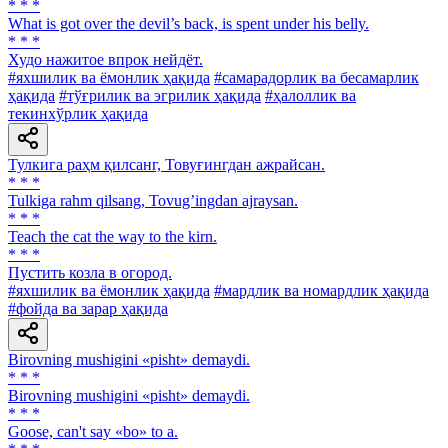
* * *
What is got over the devil’s back, is spent under his belly.
* * *
Худо нажитое впрок нейдёт.
#яхшилик ва ёмонлик ҳақида
#самарадорлик ва бесамарлик
ҳақида
#тўғрилик ва эгрилик ҳақида
#ҳалоллик ва
текинхўрлик ҳақида
Тулкига раҳм қилсанг, Товуғингдан ажрайсан.
* * *
Tulkiga rahm qilsang, Tovugʼingdan ajraysan.
* * *
Teach the cat the way to the kirn.
* * *
Пустить козла в огород.
#яхшилик ва ёмонлик ҳақида
#мардлик ва номардлик ҳақида
#фойда ва зарар ҳақида
Birovning mushigini «pisht» demaydi.
* * *
Birovning mushigini «pisht» demaydi.
* * *
Goose, can't say «bo» to a.