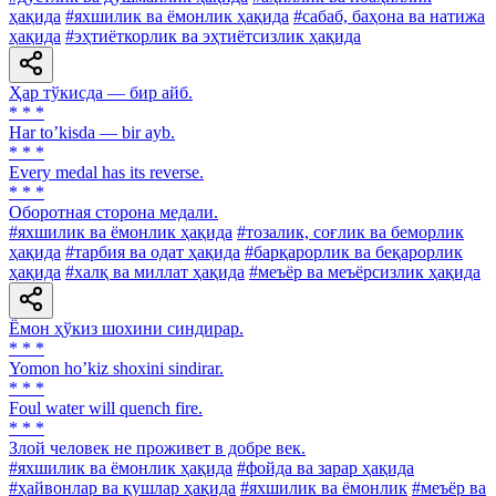
ҳақида
#яхшилик ва ёмонлик ҳақида
#сабаб, баҳона ва натижа
ҳақида
#эҳтиёткорлик ва эҳтиётсизлик ҳақида
Ҳар тўкисда — бир айб.
* * *
Har toʼkisda — bir ayb.
* * *
Every medal has its reverse.
* * *
Оборотная сторона медали.
#яхшилик ва ёмонлик ҳақида
#тозалик, соғлик ва беморлик
ҳақида
#тарбия ва одат ҳақида
#барқарорлик ва беқарорлик
ҳақида
#халқ ва миллат ҳақида
#меъёр ва меъёрсизлик ҳақида
Ёмон ҳўкиз шохини синдирар.
* * *
Yomon hoʼkiz shoxini sindirar.
* * *
Foul water will quench fire.
* * *
Злой человек не проживет в добре век.
#яхшилик ва ёмонлик ҳақида
#фойда ва зарар ҳақида
#ҳайвонлар ва қушлар ҳақида
#яхшилик ва ёмонлик
#меъёр ва