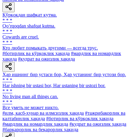
Қўрқоқдан шафқат кутма.
* * *
Qo‘rqoqdan shafqat kutma.
* * *
Cowards are cruel.
* * *
Кто любит помыкать другими — всегда трус.
#ботирлик ва қўрқоқлик ҳақида
#мардлик ва номардлик
ҳақида
#қудрат ва ожизлик ҳақида
Ҳар ишнинг бир устаси бор, Ҳар устанинг бир устози бор.
* * *
Har ishning bir ustasi bor, Har ustaning bir ustozi bor.
* * *
No living man all things can.
* * *
Все уметь не может никто.
#илм, касб-ҳунар ва илмсизлик ҳақида
#тажрибакорлик ва
калтабинлик ҳақида
#ботирлик ва қўрқоқлик ҳақида
#мардлик ва номардлик ҳақида
#қудрат ва ожизлик ҳақида
#барқарорлик ва беқарорлик ҳақида