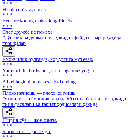
* * *
Hisobli do‘st ayrilmas.
* * *
Even reckoning makes long friends
* * *
Счет дружбе не помеха.
#дўстлик ва душманлик ҳақида
#фойда ва зарар ҳақида
#бошқалар
Ёмончилик бўлганда, қор устига муз ёғар.
* * *
Yomonchilik boʼlganda, qor ustiga muz yogʼar.
* * *
A bad beginning makes a bad ending.
* * *
Плохо начнешь — плохо кончишь.
#яхшилик ва ёмонлик ҳақида
#бахт ва бахтсизлик ҳақида
#йил фасллари ва табиат ҳодисалари ҳақида
Ширин сўз — жон озиғи.
* * *
Shirin soʼz — jon ozigʼi.
* * *