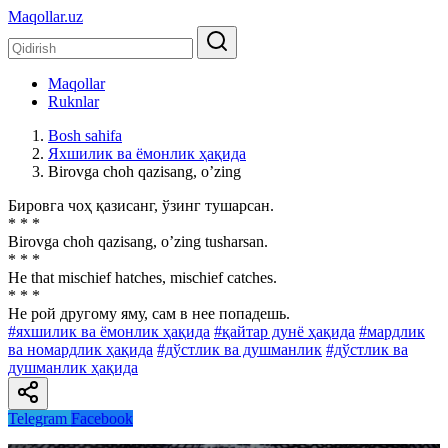
Maqollar.uz
Maqollar
Ruknlar
Bosh sahifa
Яхшилик ва ёмонлик ҳақида
Birovga choh qazisang, oʼzing
Бировга чоҳ қазисанг, ўзинг тушарсан.
* * *
Birovga choh qazisang, oʼzing tusharsan.
* * *
He that mischief hatches, mischief catches.
* * *
He рой другому яму, сам в нее попадешь.
#яхшилик ва ёмонлик ҳақида
#қайтар дунё ҳақида
#мардлик
ва номардлик ҳақида
#дўстлик ва душманлик
#дўстлик ва
душманлик ҳақида
Telegram
Facebook