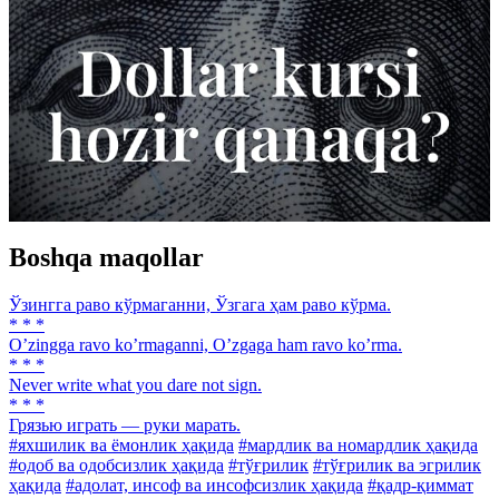
Boshqa maqollar
Ўзингга раво кўрмаганни, Ўзгага ҳам раво кўрма.
* * *
Oʼzingga ravo koʼrmaganni, Oʼzgaga ham ravo koʼrma.
* * *
Never write what you dare not sign.
* * *
Грязью играть — руки марать.
#яхшилик ва ёмонлик ҳақида
#мардлик ва номардлик ҳақида
#одоб ва одобсизлик ҳақида
#тўғрилик
#тўғрилик ва эгрилик
ҳақида
#адолат, инсоф ва инсофсизлик ҳақида
#қадр-қиммат