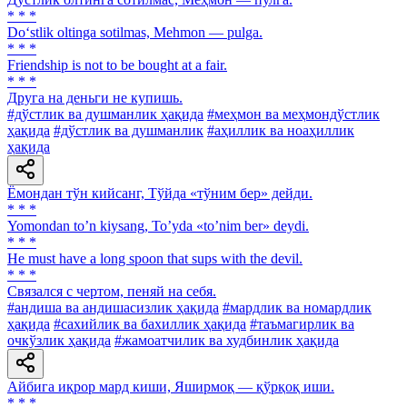
* * *
Do‘stlik oltinga sotilmas, Mehmon — pulga.
* * *
Friendship is not to be bought at a fair.
* * *
Друга на деньги не купишь.
#дўстлик ва душманлик ҳақида
#меҳмон ва меҳмондўстлик
ҳақида
#дўстлик ва душманлик
#аҳиллик ва ноаҳиллик
ҳақида
Ёмондан тўн кийсанг, Тўйда «тўним бер» дейди.
* * *
Yomondan toʼn kiysang, Toʼyda «toʼnim ber» deydi.
* * *
Не must have a long spoon that sups with the devil.
* * *
Связался с чертом, пеняй на себя.
#андиша ва андишасизлик ҳақида
#мардлик ва номардлик
ҳақида
#сахийлик ва бахиллик ҳақида
#таъмагирлик ва
очкўзлик ҳақида
#жамоатчилик ва худбинлик ҳақида
Айбига иқрор мард киши, Яширмоқ — қўрқоқ иши.
* * *