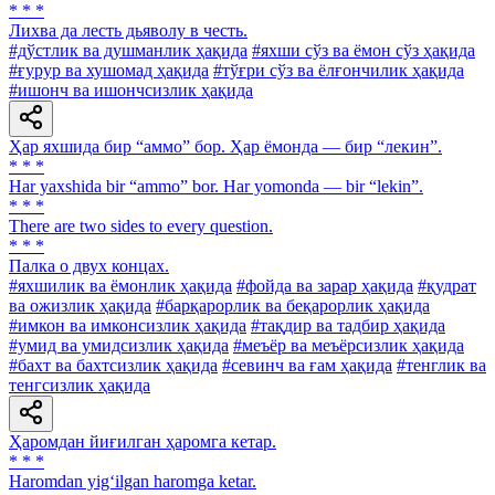
* * *
Лихва да лесть дьяволу в честь.
#дўстлик ва душманлик ҳақида
#яхши сўз ва ёмон сўз ҳақида
#ғурур ва хушомад ҳақида
#тўғри сўз ва ёлғончилик ҳақида
#ишонч ва ишончсизлик ҳақида
Ҳар яхшида бир “аммо” бор. Ҳар ёмонда — бир “лекин”.
* * *
Har yaxshida bir “ammo” bor. Har yomonda — bir “lekin”.
* * *
There are two sides to every question.
* * *
Палка о двух концах.
#яхшилик ва ёмонлик ҳақида
#фойда ва зарар ҳақида
#қудрат
ва ожизлик ҳақида
#барқарорлик ва беқарорлик ҳақида
#имкон ва имконсизлик ҳақида
#тақдир ва тадбир ҳақида
#умид ва умидсизлик ҳақида
#меъёр ва меъёрсизлик ҳақида
#бахт ва бахтсизлик ҳақида
#севинч ва ғам ҳақида
#тенглик ва
тенгсизлик ҳақида
Ҳаромдан йиғилган ҳаромга кетар.
* * *
Haromdan yig‘ilgan haromga ketar.