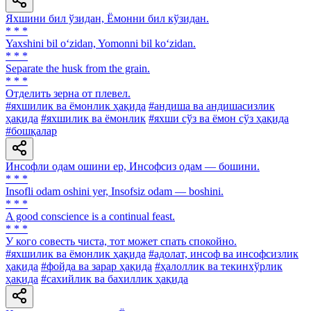
Яхшини бил ўзидан, Ёмонни бил кўзидан.
* * *
Yaxshini bil o‘zidan, Yomonni bil ko‘zidan.
* * *
Separate the husk from the grain.
* * *
Отделить зерна от плевел.
#яхшилик ва ёмонлик ҳақида
#андиша ва андишасизлик
ҳақида
#яхшилик ва ёмонлик
#яхши сўз ва ёмон сўз ҳақида
#бошқалар
Инсофли одам ошини ер, Инсофсиз одам — бошини.
* * *
Insofli odam oshini yer, Insofsiz odam — boshini.
* * *
A good conscience is a continual feast.
* * *
У кого совесть чиста, тот может спать спокойно.
#яхшилик ва ёмонлик ҳақида
#адолат, инсоф ва инсофсизлик
ҳақида
#фойда ва зарар ҳақида
#ҳалоллик ва текинхўрлик
ҳақида
#сахийлик ва бахиллик ҳақида