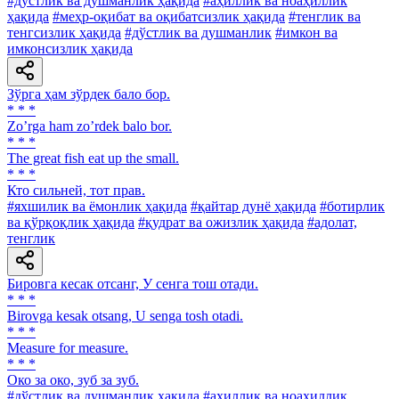
#дўстлик ва душманлик ҳақида
#аҳиллик ва ноаҳиллик
ҳақида
#меҳр-оқибат ва оқибатсизлик ҳақида
#тенглик ва
тенгсизлик ҳақида
#дўстлик ва душманлик
#имкон ва
имконсизлик ҳақида
Зўрга ҳам зўрдек бало бор.
* * *
Zoʼrga ham zoʼrdek balo bor.
* * *
The great fish eat up the small.
* * *
Кто сильней, тот прав.
#яхшилик ва ёмонлик ҳақида
#қайтар дунё ҳақида
#ботирлик
ва қўрқоқлик ҳақида
#қудрат ва ожизлик ҳақида
#адолат,
тенглик
Бировга кесак отсанг, У сенга тош отади.
* * *
Birovga kesak otsang, U senga tosh otadi.
* * *
Measure for measure.
* * *
Око за око, зуб за зуб.
#дўстлик ва душманлик ҳақида
#аҳиллик ва ноаҳиллик