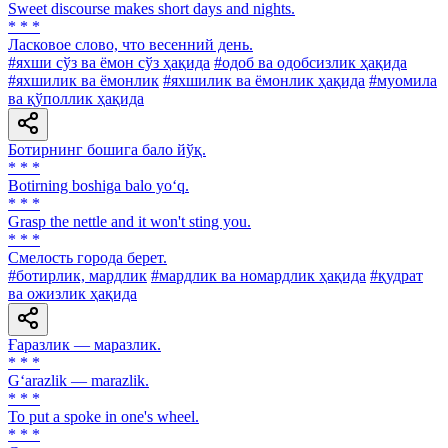
Sweet discourse makes short days and nights.
* * *
Ласковое слово, что весенний день.
#яхши сўз ва ёмон сўз ҳақида
#одоб ва одобсизлик ҳақида
#яхшилик ва ёмонлик
#яхшилик ва ёмонлик ҳақида
#муомила
ва қўполлик ҳақида
Ботирнинг бошига бало йўқ.
* * *
Botirning boshiga balo yo‘q.
* * *
Grasp the nettle and it won't sting you.
* * *
Смелость города берет.
#ботирлик, мардлик
#мардлик ва номардлик ҳақида
#қудрат
ва ожизлик ҳақида
Ғаразлик — маразлик.
* * *
G‘arazlik — marazlik.
* * *
To put a spoke in one's wheel.
* * *