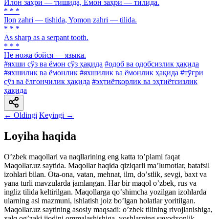
Илон заҳри — тишида, Ёмон заҳри — тилида.
* * *
Ilon zahri — tishida, Yomon zahri — tilida.
* * *
As sharp as a serpant tooth.
* * *
Не ножа бойся — языка.
#яхши сўз ва ёмон сўз ҳақида
#одоб ва одобсизлик ҳақида
#яхшилик ва ёмонлик
#яхшилик ва ёмонлик ҳақида
#тўғри
сўз ва ёлғончилик ҳақида
#эҳтиёткорлик ва эҳтиётсизлик
ҳақида
← Oldingi
Keyingi →
Loyiha haqida
Oʼzbek maqollari va naqllarining eng katta toʼplami faqat
Maqollar.uz saytida. Maqollar haqida qiziqarli maʼlumotlar, batafsil
izohlari bilan. Ota-ona, vatan, mehnat, ilm, doʼstlik, sevgi, baxt va
yana turli mavzularda jamlangan. Har bir maqol oʼzbek, rus va
ingliz tilida keltirilgan. Maqollarga qoʼshimcha yozilgan izohlarda
ularning asl mazmuni, ishlatish joiz boʼlgan holatlar yoritilgan.
Maqollar.uz saytining asosiy maqsadi: oʼzbek tilining rivojlanishiga,
xalq ogʼzaki ijodini ommalashishiga, yoshlarning savodxonlik