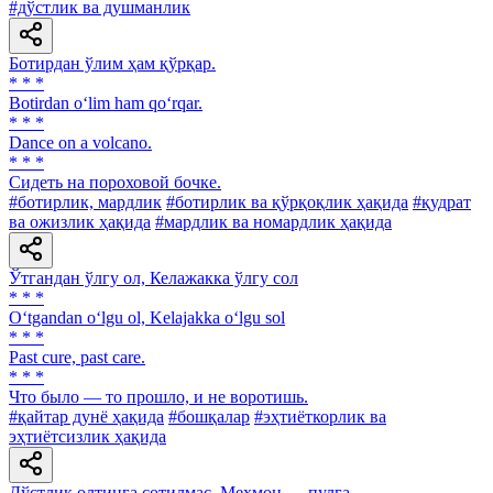
#дўстлик ва душманлик
Ботирдан ўлим ҳам қўрқар.
* * *
Botirdan o‘lim ham qo‘rqar.
* * *
Dance on a volcano.
* * *
Сидеть на пороховой бочке.
#ботирлик, мардлик
#ботирлик ва қўрқоқлик ҳақида
#қудрат
ва ожизлик ҳақида
#мардлик ва номардлик ҳақида
Ўтгандан ўлгу ол, Келажакка ўлгу сол
* * *
O‘tgandan o‘lgu ol, Kelajakka o‘lgu sol
* * *
Past cure, past care.
* * *
Что было — то прошло, и не воротишь.
#қайтар дунё ҳақида
#бошқалар
#эҳтиёткорлик ва
эҳтиётсизлик ҳақида
Дўстлик олтинга сотилмас, Меҳмон — пулга.