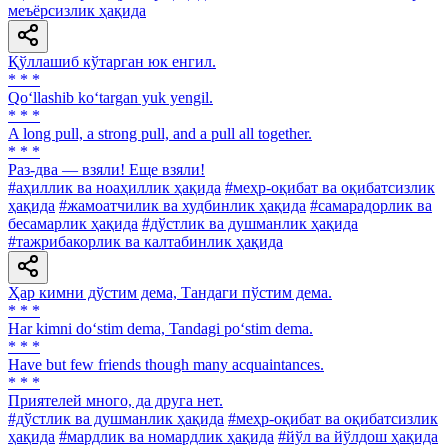
меъёрсизлик ҳақида
Қўллашиб кўтарган юк енгил.
* * *
Qo‘llashib ko‘targan yuk yengil.
* * *
A long pull, a strong pull, and a pull all together.
* * *
Раз-два — взяли! Еще взяли!
#аҳиллик ва ноаҳиллик ҳақида
#меҳр-оқибат ва оқибатсизлик
ҳақида
#жамоатчилик ва худбинлик ҳақида
#самарадорлик ва
бесамарлик ҳақида
#дўстлик ва душманлик ҳақида
#тажрибакорлик ва калтабинлик ҳақида
Ҳар кимни дўстим дема, Тандаги пўстим дема.
* * *
Har kimni do‘stim dema, Tandagi po‘stim dema.
* * *
Have but few friends though many acquaintances.
* * *
Приятелей много, да друга нет.
#дўстлик ва душманлик ҳақида
#меҳр-оқибат ва оқибатсизлик
ҳақида
#мардлик ва номардлик ҳақида
#йўл ва йўлдош ҳақида