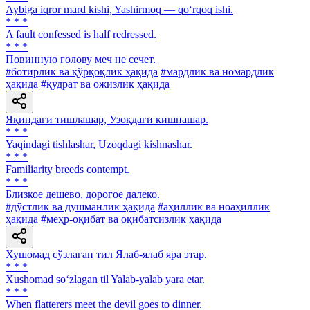
Aybiga iqror mard kishi, Yashirmoq — qo‘rqoq ishi.
* * *
A fault confessed is half redressed.
* * *
Повинную голову меч не сечет.
#ботирлик ва қўрқоқлик ҳақида
#мардлик ва номардлик
ҳақида
#қудрат ва ожизлик ҳақида
Яқиндаги тишлашар, Узоқдаги кишнашар.
* * *
Yaqindagi tishlashar, Uzoqdagi kishnashar.
* * *
Familiarity breeds contempt.
* * *
Близкое дешево, дорогое далеко.
#дўстлик ва душманлик ҳақида
#аҳиллик ва ноаҳиллик
ҳақида
#меҳр-оқибат ва оқибатсизлик ҳақида
Хушомад сўзлаган тил Ялаб-ялаб яра этар.
* * *
Xushomad so‘zlagan til Yalab-yalab yara etar.
* * *
When flatterers meet the devil goes to dinner.