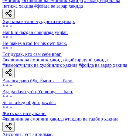
ёмонлик
#яхшилик ва ёмонлик ҳақида
#сабаб, баҳона ва
натижа ҳақида
#фойда ва зарар ҳақида
Ҳар ким қазган чуқурига йиқилар.
* * *
Har kim qazgan chuquriga yiqilar.
* * *
He makes a rod for his own back.
* * *
Тот дурак, кто сам себе враг.
#яхшилик ва ёмонлик ҳақида
#қайтар дунё ҳақида
#жамоатчилик ва худбинлик ҳақида
#фойда ва зарар ҳақида
Ажалга даво йўқ, Ёмонга — бало.
* * *
Аjalga davo yoʼq, Yomonga — balo.
* * *
Sit on a keg of gun-powder.
* * *
Жить как на вулкане.
#яхшилик ва ёмонлик ҳақида
#тақдир ва тадбир ҳақида
Ҳисобли дўст айрилмас.