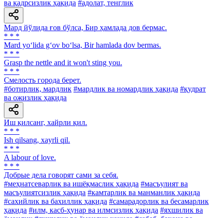
ва қадрсизлик ҳақида
#адолат, тенглик
Мард йўлида ғов бўлса, Бир ҳамлада дов бермас.
* * *
Mard yo‘lida g‘ov bo‘lsa, Bir hamlada dov bermas.
* * *
Grasp the nettle and it won't sting you.
* * *
Смелость города берет.
#ботирлик, мардлик
#мардлик ва номардлик ҳақида
#қудрат
ва ожизлик ҳақида
Иш қилсанг, хайрли қил.
* * *
Ish qilsang, xayrli qil.
* * *
A labour of love.
* * *
Добрые дела говорят сами за себя.
#меҳнатсеварлик ва ишёқмаслик ҳақида
#масъулият ва
масъулиятсизлик ҳақида
#камтарлик ва манманлик ҳақида
#сахийлик ва бахиллик ҳақида
#самарадорлик ва бесамарлик
ҳақида
#илм, касб-ҳунар ва илмсизлик ҳақида
#яхшилик ва