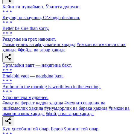
Кейинги пушаймон, Ўзингга душман.
* * *
Keyingi pushaymon, O‘zingga dushman.
* * *
Better be sure than sorry.
* * *
Раздумье на грех наводит.
#мамнунлик ва афсусланиш ҳақида
#имкон ва имконсизлик
ҳақида
#фойда ва зарар ҳақида
Эрталабки вақт — нақдгина бахт.
* * *
Ertalabki vaqt — naqdgina baxt.
* * *
An hour in the morning is worth two in the evening.
* * *
Утро вечера мудренее.
#вақт ва фурсат қадри ҳақида
#меҳнатсеварлик ва
ишёқмаслик ҳақида
#унумдорлик ва барака ҳақида
#имкон ва
имконсизлик ҳақида
#фойда ва зарар ҳақида
Кун ҳисобини ой олар, Бедов ўрнини той олар.