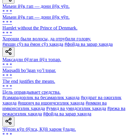
Маъни йўқ гап — дони йўқ чўп.
* * *
Маъни йўқ гап — дони йўқ чўп.
* * *
Hamlet without the Prince of Denmark.
* * *
Хороши были волосы, да отрубили голову.
#яхши сўз ва ёмон сўз ҳақида
#фойда ва зарар ҳақида
Мақсадли бўлган йўл топар.
* * *
Maqsadli boʼlgan yoʼl topar.
* * *
The end justifies the means.
* * *
Цель оправдывает средства.
#самарадорлик ва бесамарлик ҳақида
#қудрат ва ожизлик
ҳақида
#ишонч ва ишончсизлик ҳақида
#имкон ва
имконсизлик ҳақида
#умид ва умидсизлик ҳақида
#режа ва
режасизлик ҳақида
#фойда ва зарар ҳақида
Чўпон кўп бўлса, Қўй ҳаром ўлади.
* * *