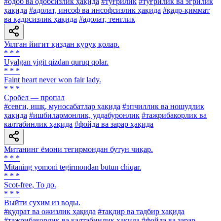
#одоб ва одобсизлик ҳақида
#тўғрилик
#тўғрилик ва эгрилик
ҳақида
#адолат, инсоф ва инсофсизлик ҳақида
#қадр-қиммат
ва қадрсизлик ҳақида
#адолат, тенглик
Уялган йигит қиздан қуруқ қолар.
* * *
Uyalgan yigit qizdan quruq qolar.
* * *
Faint heart never won fair lady.
* * *
Сробел — пропал
#севги, ишқ, муносабатлар ҳақида
#эпчиллик ва ношудлик
ҳақида
#ишбилармонлик, уддабуронлик
#тажрибакорлик ва
калтабинлик ҳақида
#фойда ва зарар ҳақида
Митанинг ёмони тегирмондан бутун чиқар.
* * *
Mitaning yomoni tegirmondan butun chiqar.
* * *
Scot-free, То до.
* * *
Выйти сухим из воды.
#қудрат ва ожизлик ҳақида
#тақдир ва тадбир ҳақида
#тажрибакорлик ва калтабинлик ҳақида
#фойда ва зарар