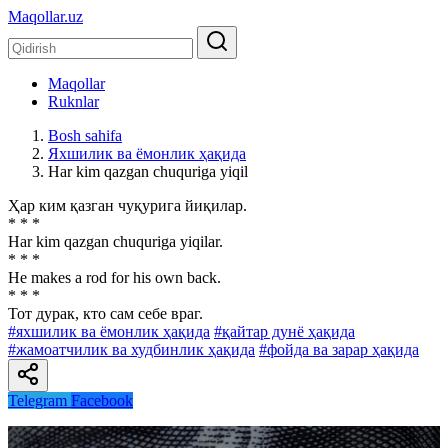
Maqollar.uz
Maqollar
Ruknlar
Bosh sahifa
Яхшилик ва ёмонлик ҳақида
Har kim qazgan chuquriga yiqil
Ҳар ким қазган чуқурига йиқилар.
* * *
Har kim qazgan chuquriga yiqilar.
* * *
He makes a rod for his own back.
* * *
Тот дурак, кто сам себе враг.
#яхшилик ва ёмонлик ҳақида
#қайтар дунё ҳақида
#жамоатчилик ва худбинлик ҳақида
#фойда ва зарар ҳақида
Telegram
Facebook