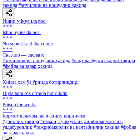
ҳақида
#эпчиллик ва ношудлик ҳақида
Ишни уйқусида бос.
* * *
Ishni uyqusida bos.
* * *
No sooner said than done.
* * *
Сказано — сделано.
#эпчиллик ва ношудлик ҳақида
#вақт ва фурсат қадри ҳақида
#фойда ва зарар ҳақида
Ҳийла ҳам ўз ўрнида ботирликдир.
* * *
Hiyla ham o‘z o‘rnida botirlikdir.
* * *
Poison the wells.
* * *
Кормит калачом, да в спину кирпичом.
#донолик ҳақида
#имкон, тушкунлик
#ишбилармонлик,
уддабуронлик
#тажрибакорлик ва калтабинлик ҳақида
#фойда
ва зарар ҳақида