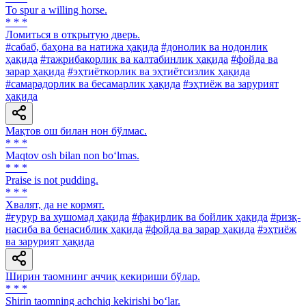
To spur a willing horse.
* * *
Ломиться в открытую дверь.
#сабаб, баҳона ва натижа ҳақида
#донолик ва нодонлик
ҳақида
#тажрибакорлик ва калтабинлик ҳақида
#фойда ва
зарар ҳақида
#эҳтиёткорлик ва эҳтиётсизлик ҳақида
#самарадорлик ва бесамарлик ҳақида
#эҳтиёж ва зарурият
ҳақида
Мақтов ош билан нон бўлмас.
* * *
Maqtov osh bilan non bo‘lmas.
* * *
Praise is not pudding.
* * *
Хвалят, да не кормят.
#ғурур ва хушомад ҳақида
#фақирлик ва бойлик ҳақида
#ризқ-
насиба ва бенасиблик ҳақида
#фойда ва зарар ҳақида
#эҳтиёж
ва зарурият ҳақида
Ширин таомнинг аччиқ кекириши бўлар.
* * *
Shirin taomning achchiq kekirishi bo‘lar.