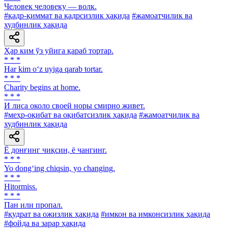
Человек человеку — волк.
#қадр-қиммат ва қадрсизлик ҳақида
#жамоатчилик ва
худбинлик ҳақида
Ҳар ким ўз уйига қараб тортар.
* * *
Har kim o‘z uyiga qarab tortar.
* * *
Charity begins at home.
* * *
И лиса около своей норы смирно живет.
#меҳр-оқибат ва оқибатсизлик ҳақида
#жамоатчилик ва
худбинлик ҳақида
Ё донғинг чиқсин, ё чангинг.
* * *
Yo dong‘ing chiqsin, yo changing.
* * *
Hitormiss.
* * *
Пан или пропал.
#қудрат ва ожизлик ҳақида
#имкон ва имконсизлик ҳақида
#фойда ва зарар ҳақида