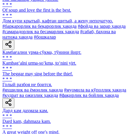
* * *
Of soup and love the first is the best.
* * *
Дом купи крытый, кафтан шитый, а жену непочатую.
#барқарорлик ва беқарорлик ҳақида
#фойда ва зарар ҳақида
#самарадорлик ва бесамарлик ҳақида
#сабаб, баҳона ва
натижа ҳақида
#бошқалар
Камбағални урма-сўкма, тўнини йирт.
* * *
Kambag‘alni urma-so‘kma, to‘nini yirt.
* * *
The beggar may sing before the thief.
* * *
Голый разбоя не боится.
#яхшилик ва ёмонлик ҳақида
#муомила ва қўполлик ҳақида
#қудрат ва ожизлик ҳақида
#фақирлик ва бойлик ҳақида
Дард кам даҳмаза кам.
* * *
Dard kam, dahmaza kam.
* * *
A great weight off one's mind.