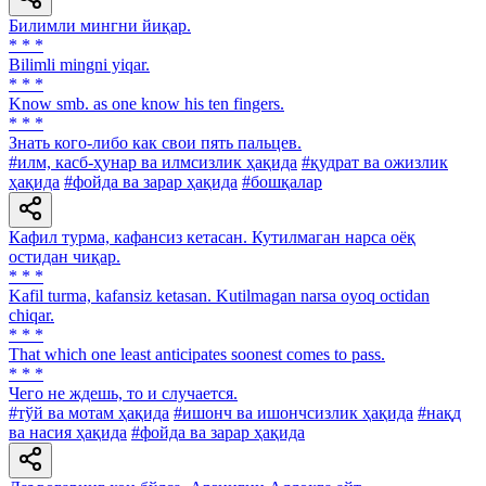
Билимли мингни йиқар.
* * *
Bilimli mingni yiqar.
* * *
Know smb. as one know his ten fingers.
* * *
Знать кого-либо как свои пять пальцев.
#илм, касб-ҳунар ва илмсизлик ҳақида
#қудрат ва ожизлик
ҳақида
#фойда ва зарар ҳақида
#бошқалар
Кафил турма, кафансиз кетасан. Кутилмаган нарса оёқ
оcтидан чиқар.
* * *
Kafil turma, kafansiz ketasan. Kutilmagan narsa oyoq octidan
chiqar.
* * *
That which one least anticipates soonest comes to pass.
* * *
Чего не ждешь, то и случается.
#тўй ва мотам ҳақида
#ишонч ва ишончсизлик ҳақида
#нақд
ва насия ҳақида
#фойда ва зарар ҳақида