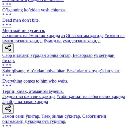
* * *
Oʼlganning koʼzidan yosh chiqmas.
* * *
Dead men don't bite.
* * *
Мертвый не кусается.
#яхшилик ва ёмонлик ҳақида
#тўй ва мотам ҳақида
#имкон ва
имконсизлик ҳақида
#умид ва умидсизлик ҳақида
Сабр қилсанг, ғўрадан ҳолва битар, Бесабрлар ўз оёғидан
йитар.
* * *
Sabr qilsang, gʼoʼradan holva bitar, Besabrlar oʼz oyogʼidan yitar.
* * *
Everything comes to him who waits.
* * *
Терпи, казак, атаманом будешь.
#қудрат ва ожизлик ҳақида
#сабр-қаноат ва сабрсизлик ҳақида
#фойда ва зарар ҳақида
Замон сени ўқитар, Таёқ билан сўқитар. Сабоғингни
билмасанг, Дўконда бўз тўқитар.
* * *