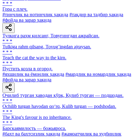
* * *
Гора с плеч.
#тинчлик ва нотинчлик ҳақида
#тақдир ва тадбир ҳақида
#фойда ва зарар ҳақида
Тулкига раҳм қилсанг, Товуғингдан ажрайсан.
* * *
Tulkiga rahm qilsang, Tovugʼingdan ajraysan.
* * *
Teach the cat the way to the kirn.
* * *
Пустить козла в огород.
#яхшилик ва ёмонлик ҳақида
#мардлик ва номардлик ҳақида
#фойда ва зарар ҳақида
Очилиб турган ҳаводан қўрқ, Кулиб турган — подшодан.
* * *
Ochilib turgan havodan qo‘rq, Kulib turgan — podshodan.
* * *
The King's favour is no inheritance.
* * *
Барскаямилость — божьяроса.
#бахт ва бахтсизлик ҳақида
#жамоатчилик ва худбинлик