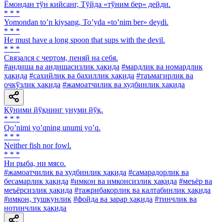
Ёмондан тўн кийсанг, Тўйда «тўним бер» дейди.
* * *
Yomondan toʼn kiysang, Toʼyda «toʼnim ber» deydi.
* * *
Не must have a long spoon that sups with the devil.
* * *
Связался с чертом, пеняй на себя.
#андиша ва андишасизлик ҳақида
#мардлик ва номардлик
ҳақида
#сахийлик ва бахиллик ҳақида
#таъмагирлик ва
очкўзлик ҳақида
#жамоатчилик ва худбинлик ҳақида
Қўними йўқнинг унуми йўқ.
* * *
Qoʼnimi yoʼqning unumi yoʼq.
* * *
Neither fish nor fowl.
* * *
Ни рыба, ни мясо.
#жамоатчилик ва худбинлик ҳақида
#самарадорлик ва
бесамарлик ҳақида
#имкон ва имконсизлик ҳақида
#меъёр ва
меъёрсизлик ҳақида
#тажрибакорлик ва калтабинлик ҳақида
#имкон, тушкунлик
#фойда ва зарар ҳақида
#тинчлик ва
нотинчлик ҳақида