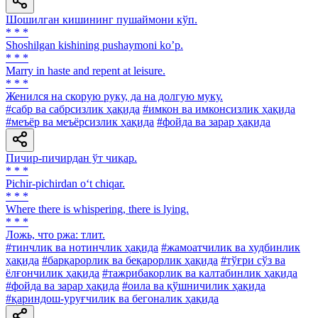
Шошилган кишининг пушаймони кўп.
* * *
Shoshilgan kishining pushaymoni koʼp.
* * *
Marry in haste and repent at leisure.
* * *
Женился на скорую руку, да на долгую муку.
#сабр ва сабрсизлик ҳақида
#имкон ва имконсизлик ҳақида
#меъёр ва меъёрсизлик ҳақида
#фойда ва зарар ҳақида
Пичир-пичирдан ўт чиқар.
* * *
Pichir-pichirdan o‘t chiqar.
* * *
Where there is whispering, there is lying.
* * *
Ложь, что ржа: тлит.
#тинчлик ва нотинчлик ҳақида
#жамоатчилик ва худбинлик
ҳақида
#барқарорлик ва беқарорлик ҳақида
#тўғри сўз ва
ёлғончилик ҳақида
#тажрибакорлик ва калтабинлик ҳақида
#фойда ва зарар ҳақида
#оила ва қўшничилик ҳақида
#қариндош-уруғчилик ва бегоналик ҳақида