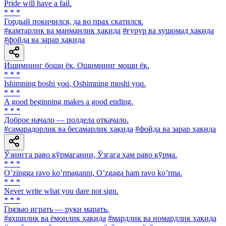
Pride will have a fail.
* * *
Гордый покичился, да во прах скатился.
#камтарлик ва манманлик ҳақида
#ғурур ва хушомад ҳақида
#фойда ва зарар ҳақида
Ишимнинг боши ёқ, Ошимнинг моши ёқ.
* * *
Ishimning boshi yoq, Oshimning moshi yoq.
* * *
A good beginning makes a good ending.
* * *
Доброе начало — полдела откачало.
#самарадорлик ва бесамарлик ҳақида
#фойда ва зарар ҳақида
Ўзингга раво кўрмаганни, Ўзгага ҳам раво кўрма.
* * *
Oʼzingga ravo koʼrmaganni, Oʼzgaga ham ravo koʼrma.
* * *
Never write what you dare not sign.
* * *
Грязью играть — руки марать.
#яхшилик ва ёмонлик ҳақида
#мардлик ва номардлик ҳақида