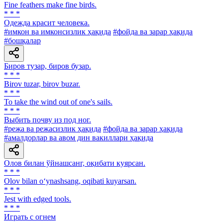
Fine feathers make fine birds.
* * *
Одежда красит человека.
#имкон ва имконсизлик ҳақида
#фойда ва зарар ҳақида
#бошқалар
Биров тузар, биров бузар.
* * *
Birov tuzar, birov buzar.
* * *
To take the wind out of one's sails.
* * *
Выбить почву из под ног.
#режа ва режасизлик ҳақида
#фойда ва зарар ҳақида
#амалдорлар ва авом дин вакиллари ҳақида
Олов билан ўйнашсанг, оқибати куярсан.
* * *
Olov bilan o‘ynashsang, oqibati kuyarsan.
* * *
Jest with edged tools.
* * *
Играть с огнем