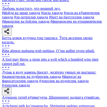
* * *
Любовь холостого, что вешний лед.
#фойда ва зарар ҳақида
#оила ҳақида
#оила ва қўшничилик
ҳақида
#эр-хотинлар ҳақида
#бахт ва бахтсизлик ҳақида
#фақирлик ва бойлик ҳақида
#фаровонлик ва етишмовчилик
ҳақида
Битта аҳмоқ қудуққа тош ташласа, Ўнта ақллини овора
қилади.
* * *
Bitta ahmoq quduqqa tosh tashlasa, Oʼnta aqllini ovora qiladi.
* * *
A fool may throw a stone into a well which a hundred wise men
cannot pull out.
* * *
Дурак в воду камень бросит, десятеро умных не вытащат.
#жамоатчилик ва худбинлик ҳақида
#фаросат ва
фаросатсизлик ҳақида
#донолик ва нодонлик ҳақида
#донолик ҳақида
Аччиқни татиб кўрмагунча, Шириннинг қадрига етмайсан.
* * *
Аchchiqni tatib koʼrmaguncha, Shirinning qadriga yetmaysan.