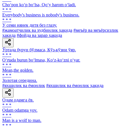
Cho‘pon ko‘p bo‘lsa, Qo‘y harom o‘ladi.
* * *
Everybody's business is nobody's business.
* * *
У семи нянек дитя без глазу.
#жамоатчилик ва худбинлик ҳақида
#меъёр ва меъёрсизлик
ҳақида
#фойда ва зарар ҳақида
Ўртада бурун бўлмаса, Кўз-кўзни ўяр.
* * *
O‘rtada burun bo‘lmasa, Ko‘z-ko‘zni o‘yar.
* * *
Mean,the golden.
* * *
Золотая середина.
#яхшилик ва ёмонлик
#яхшилик ва ёмонлик ҳақида
Одам одамга ёв.
* * *
Odam odamga yov.
* * *
Man is a wolf to man.
* * *