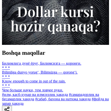
Boshqa maqollar
Билимлига дунё ёруғ, Билимсизга — қоронғи.
* * *
Bilimliga dunyo yorug‘, Bilimsizga — qorong‘i.
* * *
Know enough to come in out of the rain.
* * *
Чем больше науки, тем ловчее руки.
#илм, касб-ҳунар ва илмсизлик ҳақида
#самарадорлик ва
бесамарлик ҳақида
#сабаб, баҳона ва натижа ҳақида
#фойда ва
зарар ҳақида