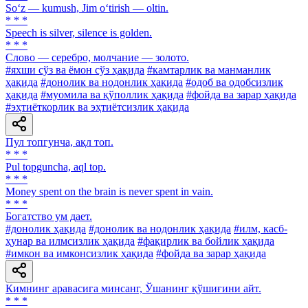
So‘z — kumush, Jim o‘tirish — oltin.
* * *
Speech is silver, silence is golden.
* * *
Слово — серебро, молчание — золото.
#яхши сўз ва ёмон сўз ҳақида
#камтарлик ва манманлик
ҳақида
#донолик ва нодонлик ҳақида
#одоб ва одобсизлик
ҳақида
#муомила ва қўполлик ҳақида
#фойда ва зарар ҳақида
#эҳтиёткорлик ва эҳтиётсизлик ҳақида
Пул топгунча, ақл топ.
* * *
Pul topguncha, aql top.
* * *
Money spent on the brain is never spent in vain.
* * *
Богатство ум дает.
#донолик ҳақида
#донолик ва нодонлик ҳақида
#илм, касб-
ҳунар ва илмсизлик ҳақида
#фақирлик ва бойлик ҳақида
#имкон ва имконсизлик ҳақида
#фойда ва зарар ҳақида
Кимнинг аравасига минсанг, Ўшанинг қўшиғини айт.
* * *