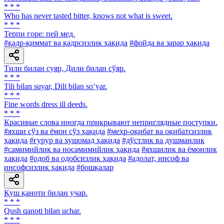
* * *
Who has never tasted bitter, knows not what is sweet.
* * *
Терпи горе: пей мед.
#қадр-қиммат ва қадрсизлик ҳақида
#фойда ва зарар ҳақида
Тили билан суяр, Дили билан сўяр.
* * *
Tili bilan suyar, Dili bilan so‘yar.
* * *
Fine words dress ill deeds.
* * *
Красивые слова иногда прикрывают неприглядные поступки.
#яхши сўз ва ёмон сўз ҳақида
#меҳр-оқибат ва оқибатсизлик
ҳақида
#ғурур ва хушомад ҳақида
#дўстлик ва душманлик
#самимийлик ва носамимийлик ҳақида
#яхшилик ва ёмонлик
ҳақида
#одоб ва одобсизлик ҳақида
#адолат, инсоф ва
инсофсизлик ҳақида
#бошқалар
Қуш қаноти билан учар.
* * *
Qush qanoti bilan uchar.
* * *