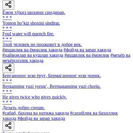
Ёмон ҳўкиз шохини синдирар.
* * *
Yomon hoʼkiz shoxini sindirar.
* * *
Foul water will quench fire.
* * *
Злой человек не проживет в добре век.
#яхшилик ва ёмонлик ҳақида
#фойда ва зарар ҳақида
#ҳайвонлар ва қушлар ҳақида
#яхшилик ва ёмонлик
#меъёр ва
меъёрсизлик ҳақида
Берганнинг юзи ёруғ, Бермаганнинг юзи чориқ.
* * *
Berganning yuzi yorug‘, Bermaganning yuzi choriq.
* * *
He gives twice who gives quickly.
* * *
Делать добро спеши.
#сабаб, баҳона ва натижа ҳақида
#сахийлик ва бахиллик
ҳақида
#фойда ва зарар ҳақида