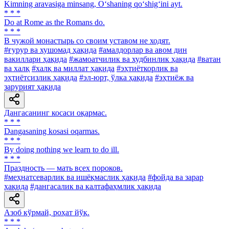
Kimning aravasiga minsang, O‘shaning qo‘shig‘ini ayt.
* * *
Do at Rome as the Romans do.
* * *
В чужой монастырь со своим уставом не ходят.
#ғурур ва хушомад ҳақида
#амалдорлар ва авом дин
вакиллари ҳақида
#жамоатчилик ва худбинлик ҳақида
#ватан
ва халқ
#халқ ва миллат ҳақида
#эҳтиёткорлик ва
эҳтиётсизлик ҳақида
#эл-юрт, ўлка ҳақида
#эҳтиёж ва
зарурият ҳақида
Дангасанинг косаси оқармас.
* * *
Dangasaning kosasi oqarmas.
* * *
By doing nothing we learn to do ill.
* * *
Праздность — мать всех пороков.
#меҳнатсеварлик ва ишёқмаслик ҳақида
#фойда ва зарар
ҳақида
#дангасалик ва калтафаҳмлик ҳақида
Азоб кўрмай, роҳат йўқ.
* * *