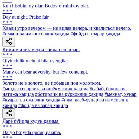
* * *
Кun hisobini oy olar, Bedov o‘rnini toy olar.
* * *
Day at night. Praise fair.
* * *
Хвали утро вечером — не видав вечера, и хвалиться нечего.
#имкон ва имконсизлик ҳақида
#фойда ва зарар ҳақида
Қийинчилик меҳнат билан енгилар.
* * *
Qiyinchilik mehnat bilan yengilar.
* * *
Many can bear adversity, but few contempt.
* * *
Золото не в золото, не побывав под молотком.
#меҳнатсеварлик ва ишёқмаслик ҳақида
#сабаб, баҳона ва
натижа ҳақида
#ботирлик ва қўрқоқлик ҳақида
#меҳнат, ҳунар
#қудрат ва ожизлик ҳақида
#илм, касб-ҳунар ва илмсизлик
ҳақида
#фойда ва зарар ҳақида
Дарё бўйида қудуқ қазима.
* * *
Daryo bo‘yida quduq qazima.
* * *