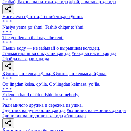
#сабаб, баҳона ва натижа ҳақида
#фойда ва зарар ҳақида
Насия ема гўштни, Тешиб чиқар тўшни.
* * *
Nasiya yema go‘shtni, Teshib chiqar to‘shni.
* * *
The gentleman that pays the rent.
* * *
Пьешь воду — не забывай о вырывшем колодец.
#таъмагирлик ва очкўзлик ҳақида
#нақд ва насия ҳақида
#фойда ва зарар ҳақида
Қўлингдан келса, қўлла, Қўлингдан келмаса, йўлла.
* * *
Qo‘lingdan kelsa, qo‘lla, Qo‘lingdan kelmasa, yo‘lla.
* * *
Extend a hand of friendship to somebody.
* * *
Ради милого дружка и сережка из ушка.
#дўстлик ва душманлик ҳақида
#яхшилик ва ёмонлик ҳақида
#донолик ва нодонлик ҳақида
#бошқалар
Ўлганнинг кўзидан ёш чиқмас.