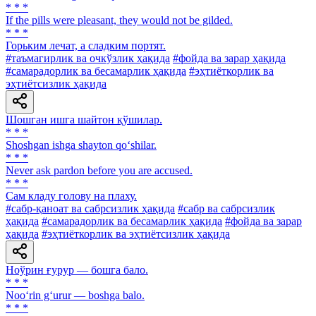
* * *
If the pills were pleasant, they would not be gilded.
* * *
Горьким лечат, а сладким портят.
#таъмагирлик ва очкўзлик ҳақида
#фойда ва зарар ҳақида
#самарадорлик ва бесамарлик ҳақида
#эҳтиёткорлик ва
эҳтиётсизлик ҳақида
Шошган ишга шайтон қўшилар.
* * *
Shoshgan ishga shayton qo‘shilar.
* * *
Never ask pardon before you are accused.
* * *
Сам кладу голову на плаху.
#сабр-қаноат ва сабрсизлик ҳақида
#сабр ва сабрсизлик
ҳақида
#самарадорлик ва бесамарлик ҳақида
#фойда ва зарар
ҳақида
#эҳтиёткорлик ва эҳтиётсизлик ҳақида
Ноўрин ғурур — бошга бало.
* * *
Noo‘rin g‘urur — boshga balo.
* * *