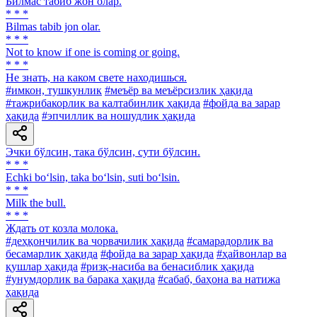
Билмас табиб жон олар.
* * *
Bilmas tabib jon olar.
* * *
Not to know if one is coming or going.
* * *
He знать, на каком свете находишься.
#имкон, тушкунлик
#меъёр ва меъёрсизлик ҳақида
#тажрибакорлик ва калтабинлик ҳақида
#фойда ва зарар
ҳақида
#эпчиллик ва ношудлик ҳақида
Эчки бўлсин, така бўлсин, сути бўлсин.
* * *
Echki bo‘lsin, taka bo‘lsin, suti bo‘lsin.
* * *
Milk the bull.
* * *
Ждать от козла молока.
#деҳқончилик ва чорвачилик ҳақида
#самарадорлик ва
бесамарлик ҳақида
#фойда ва зарар ҳақида
#ҳайвонлар ва
қушлар ҳақида
#ризқ-насиба ва бенасиблик ҳақида
#унумдорлик ва барака ҳақида
#сабаб, баҳона ва натижа
ҳақида