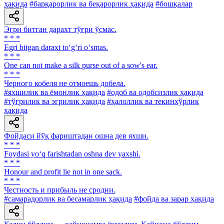
ҳақида
#барқарорлик ва беқарорлик ҳақида
#бошқалар
Эгри битган дарахт тўғри ўсмас.
* * *
Egri bitgan daraxt to‘g‘ri o‘smas.
* * *
One can not make a silk purse out of a sow's ear.
* * *
Черного кобеля не отмоешь добела.
#яхшилик ва ёмонлик ҳақида
#одоб ва одобсизлик ҳақида
#тўғрилик ва эгрилик ҳақида
#ҳалоллик ва текинхўрлик
ҳақида
Фойдаси йўқ фариштадан ошна дев яхши.
* * *
Foydasi yo‘q farishtadan oshna dev yaxshi.
* * *
Honour and profit lie not in one sack.
* * *
Честность и прибыль не сродни.
#самарадорлик ва бесамарлик ҳақида
#фойда ва зарар ҳақида