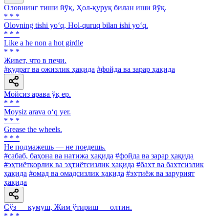
Оловнинг тиши йўқ, Ҳол-қуруқ билан иши йўқ.
* * *
Olovning tishi yo‘q, Hol-quruq bilan ishi yo‘q.
* * *
Like a he non a hot girdle
* * *
Живет, что в печи.
#қудрат ва ожизлик ҳақида
#фойда ва зарар ҳақида
Мойсиз арава ўқ ер.
* * *
Moysiz arava o‘q yer.
* * *
Grease the wheels.
* * *
He подмажешь — не поедешь.
#сабаб, баҳона ва натижа ҳақида
#фойда ва зарар ҳақида
#эҳтиёткорлик ва эҳтиётсизлик ҳақида
#бахт ва бахтсизлик
ҳақида
#омад ва омадсизлик ҳақида
#эҳтиёж ва зарурият
ҳақида
Сўз — кумуш, Жим ўтириш — олтин.
* * *