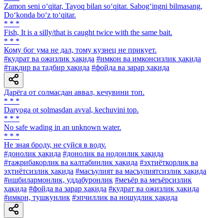
Zamon seni o‘qitar, Tayoq bilan so‘qitar. Sabog‘ingni bilmasang,
Do‘konda bo‘z to‘qitar.
* * *
Fish, It is a silly/that is caught twice with the same bait.
* * *
Кому бог ума не дал, тому кузнец не прикует.
#қудрат ва ожизлик ҳақида
#имкон ва имконсизлик ҳақида
#тақдир ва тадбир ҳақида
#фойда ва зарар ҳақида
Дарёга от солмасдан аввал, кечувини топ.
* * *
Daryoga ot solmasdan avval, kechuvini top.
* * *
No safe wading in an unknown water.
* * *
He зная броду, не суйся в воду.
#донолик ҳақида
#донолик ва нодонлик ҳақида
#тажрибакорлик ва калтабинлик ҳақида
#эҳтиёткорлик ва
эҳтиётсизлик ҳақида
#масъулият ва масъулиятсизлик ҳақида
#ишбилармонлик, уддабуронлик
#меъёр ва меъёрсизлик
ҳақида
#фойда ва зарар ҳақида
#қудрат ва ожизлик ҳақида
#имкон, тушкунлик
#эпчиллик ва ношудлик ҳақида