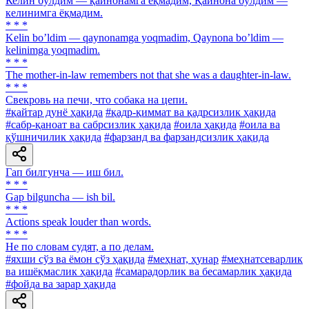
Келин бўлдим — қайнонамга ёқмадим, Қайнона бўлдим —
келинимга ёқмадим.
* * *
Kelin boʼldim — qaynonamga yoqmadim, Qaynona boʼldim —
kelinimga yoqmadim.
* * *
The mother-in-law remembers not that she was a daughter-in-law.
* * *
Свекровь на печи, что собака на цепи.
#қайтар дунё ҳақида
#қадр-қиммат ва қадрсизлик ҳақида
#сабр-қаноат ва сабрсизлик ҳақида
#оила ҳақида
#оила ва
қўшничилик ҳақида
#фарзанд ва фарзандсизлик ҳақида
Гап билгунча — иш бил.
* * *
Gap bilguncha — ish bil.
* * *
Actions speak louder than words.
* * *
He по словам судят, а по делам.
#яхши сўз ва ёмон сўз ҳақида
#меҳнат, ҳунар
#меҳнатсеварлик
ва ишёқмаслик ҳақида
#самарадорлик ва бесамарлик ҳақида
#фойда ва зарар ҳақида