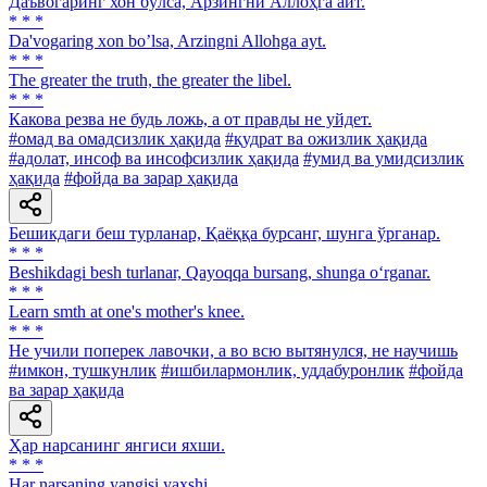
Даъвогаринг хон бўлса, Арзингни Аллоҳга айт.
* * *
Da'vogaring xon bo’lsa, Arzingni Allohga ayt.
* * *
The greater the truth, the greater the libel.
* * *
Какова резва не будь ложь, а от правды не уйдет.
#омад ва омадсизлик ҳақида
#қудрат ва ожизлик ҳақида
#адолат, инсоф ва инсофсизлик ҳақида
#умид ва умидсизлик
ҳақида
#фойда ва зарар ҳақида
Бешикдаги беш турланар, Қаёққа бурсанг, шунга ўрганар.
* * *
Beshikdagi besh turlanar, Qayoqqa bursang, shunga o‘rganar.
* * *
Learn smth at one's mother's knee.
* * *
Не учили поперек лавочки, а во всю вытянулся, не научишь
#имкон, тушкунлик
#ишбилармонлик, уддабуронлик
#фойда
ва зарар ҳақида
Ҳар нарсанинг янгиси яхши.
* * *
Har narsaning yangisi yaxshi.