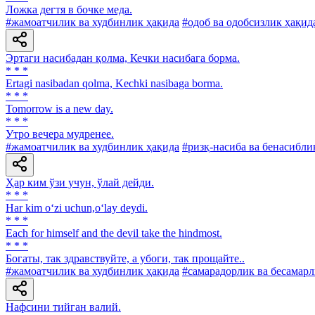
Ложка дегтя в бочке меда.
#жамоатчилик ва худбинлик ҳақида
#одоб ва одобсизлик ҳақид
Эртаги насибадан қолма, Кечки насибага борма.
* * *
Ertagi nasibadan qolma, Kechki nasibaga borma.
* * *
Tomorrow is a new day.
* * *
Утро вечера мудренее.
#жамоатчилик ва худбинлик ҳақида
#ризқ-насиба ва бенасибли
Ҳар ким ўзи учун, ўлай дейди.
* * *
Har kim o‘zi uchun,o‘lay deydi.
* * *
Each for himself and the devil take the hindmost.
* * *
Богаты, так здравствуйте, а убоги, так прощайте..
#жамоатчилик ва худбинлик ҳақида
#самарадорлик ва бесамарл
Нафсини тийган валий.