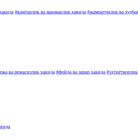
 ҳақида
#камтарлик ва манманлик ҳақида
#жамоатчилик ва худби
ежа ва режасизлик ҳақида
#фойда ва зарар ҳақида
#эҳтиёткорлик
ақида