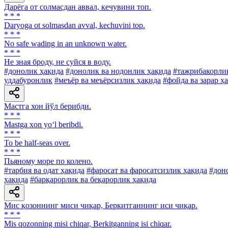
Дарёга от солмасдан аввал, кечувини топ.
* * *
Daryoga ot solmasdan avval, kechuvini top.
* * *
No safe wading in an unknown water.
* * *
He зная броду, не суйся в воду.
#донолик ҳақида
#донолик ва нодонлик ҳақида
#тажрибакорлик
уддабуронлик
#меъёр ва меъёрсизлик ҳақида
#фойда ва зарар ҳ
Мастга хон йўл берибди.
* * *
Mastga xon yo‘l beribdi.
* * *
To be half-seas over.
* * *
Пьяному море по колено.
#тарбия ва одат ҳақида
#фаросат ва фаросатсизлик ҳақида
#дон
ҳақида
#барқарорлик ва беқарорлик ҳақида
Мис қозоннинг миси чиқар, Беркитганнинг иси чиқар.
* * *
Mis qozonning misi chiqar, Berkitganning isi chiqar.