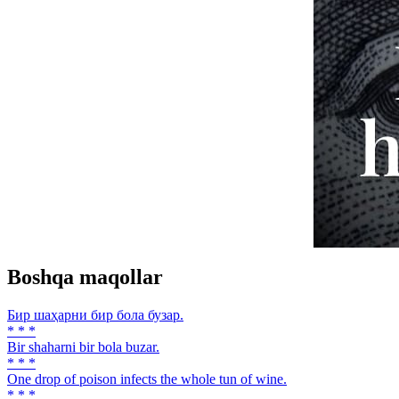
Boshqa maqollar
Бир шаҳарни бир бола бузар.
* * *
Bir shaharni bir bola buzar.
* * *
One drop of poison infects the whole tun of wine.
* * *