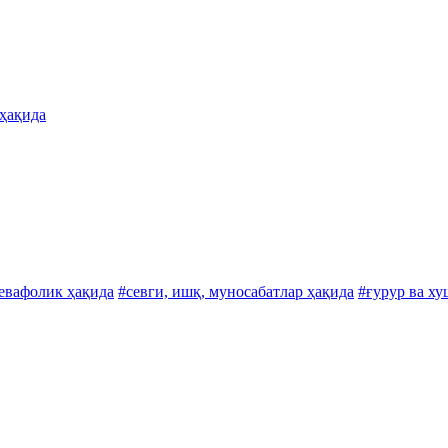
 ҳақида
бевафолик ҳақида
#севги, ишқ, муносабатлар ҳақида
#ғурур ва х