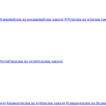
#самимийлик ва носамимийлик ҳақида
#тўғрилик ва эгрилик ҳа
#эҳтиёткорлик ва эҳтиётсизлик ҳақида
қида
#жамоатчилик ва худбинлик ҳақида
#самарадорлик ва бесам