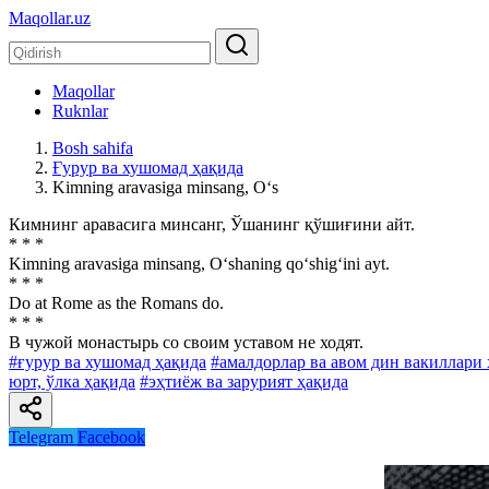
Maqollar.uz
Maqollar
Ruknlar
Bosh sahifa
Ғурур ва хушомад ҳақида
Kimning aravasiga minsang, O‘s
Кимнинг аравасига минсанг, Ўшанинг қўшиғини айт.
* * *
Kimning aravasiga minsang, O‘shaning qo‘shig‘ini ayt.
* * *
Do at Rome as the Romans do.
* * *
В чужой монастырь со своим уставом не ходят.
#ғурур ва хушомад ҳақида
#амалдорлар ва авом дин вакиллари 
юрт, ўлка ҳақида
#эҳтиёж ва зарурият ҳақида
Telegram
Facebook