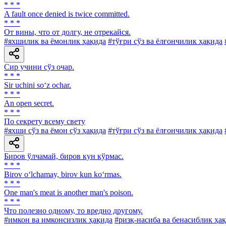
* * *
A fault once denied is twice committed.
* * *
От вины, что от долгу, не отрекайся.
#яхшилик ва ёмонлик ҳақида
#тўғри сўз ва ёлғончилик ҳақида
Сир учини сўз очар.
* * *
Sir uchini so‘z ochar.
* * *
An open secret.
* * *
По секрету всему свету
#яхши сўз ва ёмон сўз ҳақида
#тўғри сўз ва ёлғончилик ҳақида
Биров ўлчамай, биров кун кўрмас.
* * *
Birov o‘lchamay, birov kun ko‘rmas.
* * *
One man's meat is another man's poison.
* * *
Что полезно одному, то вредно другому.
#имкон ва имконсизлик ҳақида
#ризқ-насиба ва бенасиблик ҳа