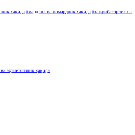
нлик ҳақида
#мардлик ва номардлик ҳақида
#тажрибакорлик ва
 ва эҳтиётсизлик ҳақида