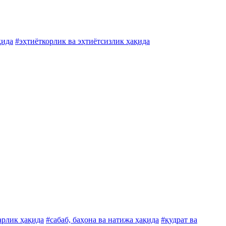
қида
#эҳтиёткорлик ва эҳтиётсизлик ҳақида
арлик ҳақида
#сабаб, баҳона ва натижа ҳақида
#қудрат ва