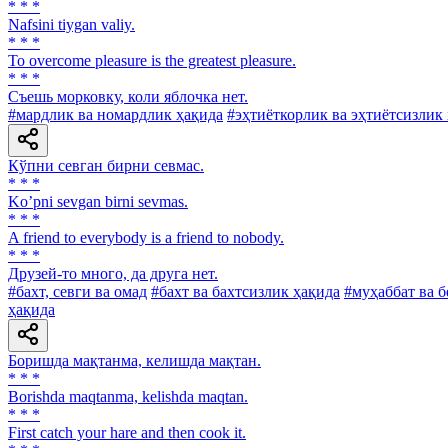
* * *
Nafsini tiygan valiy.
* * *
То overcome pleasure is the greatest pleasure.
* * *
Съешь морковку, коли яблочка нет.
#мардлик ва номардлик ҳақида
#эҳтиёткорлик ва эҳтиётсизлик
Кўпни севган бирни севмас.
* * *
Koʼpni sevgan birni sevmas.
* * *
A friend to everybody is a friend to nobody.
* * *
Друзей-то много, да друга нет.
#бахт, севги ва омад
#бахт ва бахтсизлик ҳақида
#муҳаббат ва 
ҳақида
Боришда мақтанма, келишда мақтан.
* * *
Borishda maqtanma, kelishda maqtan.
* * *
First catch your hare and then cook it.