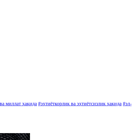
 ва миллат ҳақида
#эҳтиёткорлик ва эҳтиётсизлик ҳақида
#эл-