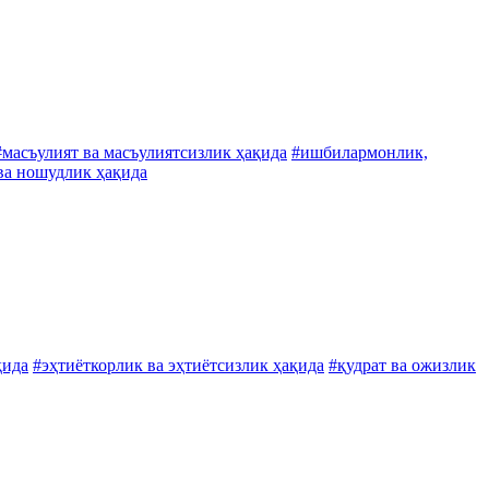
#масъулият ва масъулиятсизлик ҳақида
#ишбилармонлик,
ва ношудлик ҳақида
қида
#эҳтиёткорлик ва эҳтиётсизлик ҳақида
#қудрат ва ожизлик