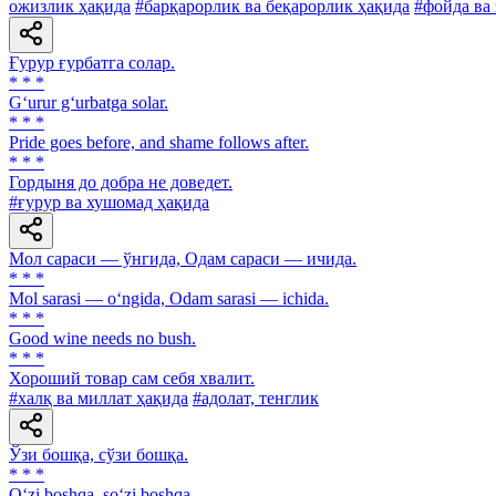
ожизлик ҳақида
#барқарорлик ва беқарорлик ҳақида
#фойда ва 
Ғурур ғурбатга солар.
* * *
G‘urur g‘urbatga solar.
* * *
Pride goes before, and shame follows after.
* * *
Гордыня до добра не доведет.
#ғурур ва хушомад ҳақида
Мол сараси — ўнгида, Одам сараси — ичида.
* * *
Mol sarasi — o‘ngida, Odam sarasi — ichida.
* * *
Good wine needs no bush.
* * *
Хороший товар сам себя хвалит.
#халқ ва миллат ҳақида
#адолат, тенглик
Ўзи бошқа, сўзи бошқа.
* * *
O‘zi boshqa, so‘zi boshqa.