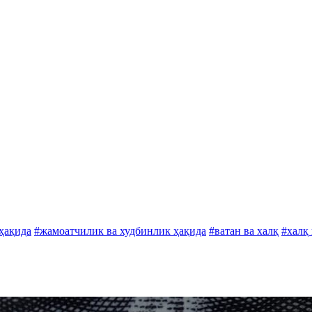
ҳақида
#жамоатчилик ва худбинлик ҳақида
#ватан ва халқ
#халқ