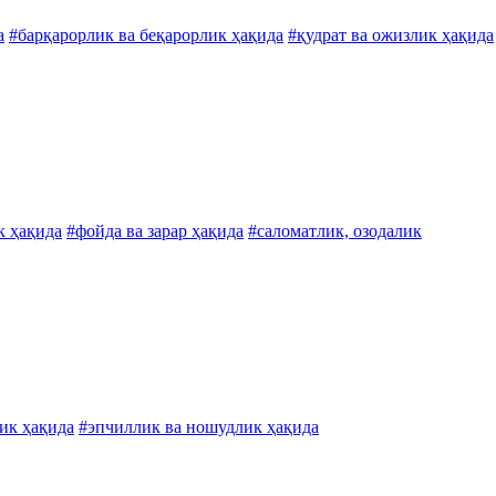
а
#барқарорлик ва беқарорлик ҳақида
#қудрат ва ожизлик ҳақида
к ҳақида
#фойда ва зарар ҳақида
#саломатлик, озодалик
ик ҳақида
#эпчиллик ва ношудлик ҳақида