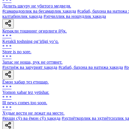
* * *
Делить шкуру не убитого медведя.
#самарадорлик ва бесамарлик ҳақида
#сабаб, баҳона ва натижа
калтабинлик ҳақида
#эпчиллик ва ношудлик ҳақида
Керакли тошнинг оғирлиги йўқ.
* * *
Kerakli toshning og‘irligi yo‘q.
* * *
Store is no sore.
* * *
Запас не ноша, рук не оттянет.
#эҳтиёж ва зарурият ҳақида
#сабаб, баҳона ва натижа ҳақида
#р
Ёмон хабар тез етишар.
* * *
Yomon xabar tez yetishar.
* * *
Ill news comes too soon.
* * *
Худые вести не лежат на месте.
#яхши сўз ва ёмон сўз ҳақида
#эҳтиёткорлик ва эҳтиётсизлик ҳ