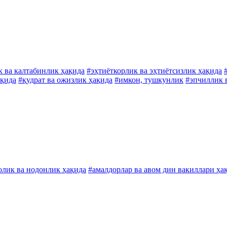
 ва калтабинлик ҳақида
#эҳтиёткорлик ва эҳтиётсизлик ҳақида
ақида
#қудрат ва ожизлик ҳақида
#имкон, тушкунлик
#эпчиллик 
олик ва нодонлик ҳақида
#амалдорлар ва авом дин вакиллари ҳа