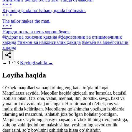
* * *
Kiyiming janda bo‘lsaham, ganda bo‘lmasin.
* * *
The tailor makes the man.
* * *
Наряди пень, и пень хорош будет.
#қудрат ва ожизлик ҳақида
#фаровонлик ва етишмовчилик
ҳақида
#имкон ва имконсизлик ҳақида
#меъёр ва меъёрсизлик
ҳақида
←
1 / 23
Keyingi sahifa →
Loyiha haqida
Oʼzbek maqollari va naqllarining eng katta toʼplami faqat
Maqollar.uz saytida. Maqollar haqida qiziqarli maʼlumotlar, batafsil
izohlari bilan. Ota-ona, vatan, mehnat, ilm, doʼstlik, sevgi, baxt va
yana turli mavzularda jamlangan. Har bir maqol oʼzbek, rus va
ingliz tilida keltirilgan. Maqollarga qoʼshimcha yozilgan izohlarda
ularning asl mazmuni, ishlatish joiz boʼlgan holatlar yoritilgan.
Maqollar.uz saytining asosiy maqsadi: oʼzbek tilining rivojlanishiga,
xalq ogʼzaki ijodini ommalashishiga, yoshlarning savodxonlik
darajasini, soʼz boyligini oshirishga hissa qoʼshishdir.