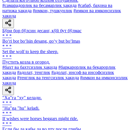
Сделать кого-либо козлом отпущения.
#самарадорлик ва бесамарлик ҳақида
#сабаб, баҳона ва
натижа ҳақида
#имкон, тушкунлик
#имкон ва имконсизлик
ҳақида
Бўри бор бўлсин десанг, қўй бут бўлмас
* * *
Bo‘ri bor bo‘lsin desang, qo‘y but bo‘lmas
* * *
Set the wolf to keep the sheep.
* * *
Пустить козла в огород.
#бахт ва бахтсизлик ҳақида
#барқарорлик ва беқарорлик
ҳақида
#адолат, тенглик
#адолат, инсоф ва инсофсизлик
ҳақида
#тенглик ва тенгсизлик ҳақида
#имкон ва имконсизлик
ҳақида
"Ҳа”га "ҳу" келади.
* * *
"Ha”ga "hu" keladi.
* * *
If wishes were horses beggars might ride.
* * *
Если бы да кабы да во рту росли грибы.