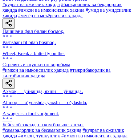
#қудрат ва ожизлик ҳақида
#барқарорлик ва беқарорлик
ҳақида
#имкон ва имконсизлик ҳақида
#умид ва умидсизлик
ҳақида
#меъёр ва меъёрсизлик ҳақида
Пашшани фил билан босмоқ.
* * *
Pashshani fil bilan bosmoq.
* * *
Wheel, Break a butterfly on the.
* * *
Стрелять из пушки по воробьям
#имкон ва имконсизлик ҳақида
#тажрибакорлик ва
калтабинлик ҳақида
Аҳмоқ — ўйнашда, яхши — ўйлашда.
* * *
Ahmoq — o‘ynashda, yaxshi — o‘ylashda.
* * *
A wager is a fool's argument.
* * *
Бейся об заклад; на ком больше заплат.
#самарадорлик ва бесамарлик ҳақида
#қудрат ва ожизлик
ҳақида
#имкон, тушкунлик
#имкон ва имконсизлик ҳақида