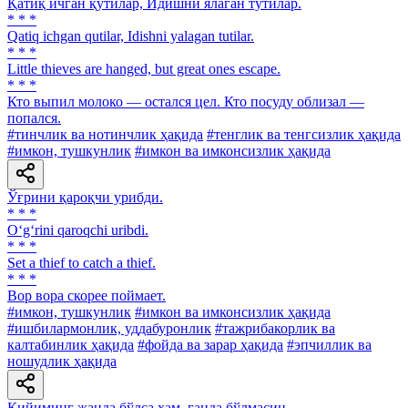
Қатиқ ичган қутилар, Идишни ялаган тутилар.
* * *
Qatiq ichgan qutilar, Idishni yalagan tutilar.
* * *
Little thieves are hanged, but great ones escape.
* * *
Кто выпил молоко — остался цел. Кто посуду облизал —
попался.
#тинчлик ва нотинчлик ҳақида
#тенглик ва тенгсизлик ҳақида
#имкон, тушкунлик
#имкон ва имконсизлик ҳақида
Ўғрини қароқчи урибди.
* * *
O‘g‘rini qaroqchi uribdi.
* * *
Set a thief to catch a thief.
* * *
Вор вора скорее поймает.
#имкон, тушкунлик
#имкон ва имконсизлик ҳақида
#ишбилармонлик, уддабуронлик
#тажрибакорлик ва
калтабинлик ҳақида
#фойда ва зарар ҳақида
#эпчиллик ва
ношудлик ҳақида
Кийиминг жанда бўлса ҳам, ганда бўлмасин.