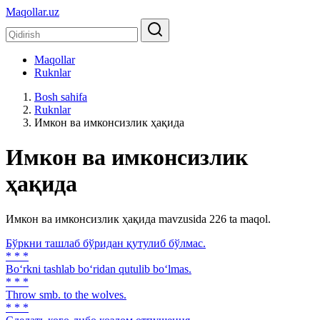
Maqollar.uz
Maqollar
Ruknlar
Bosh sahifa
Ruknlar
Имкон ва имконсизлик ҳақида
Имкон ва имконсизлик
ҳақида
Имкон ва имконсизлик ҳақида mavzusida 226 ta maqol.
Бўркни ташлаб бўридан қутулиб бўлмас.
* * *
Bo‘rkni tashlab bo‘ridan qutulib bo‘lmas.
* * *
Throw smb. to the wolves.
* * *