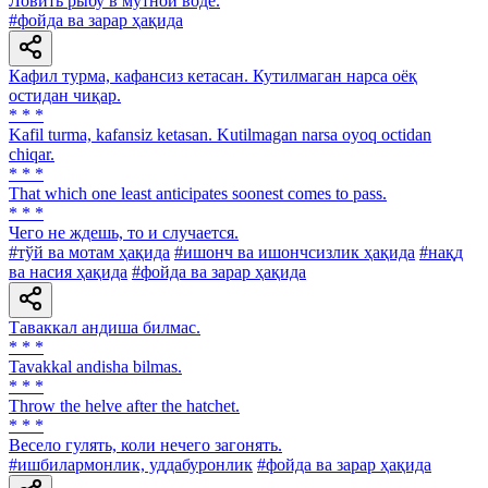
Ловить рыбу в мутной воде.
#фойда ва зарар ҳақида
Кафил турма, кафансиз кетасан. Кутилмаган нарса оёқ
оcтидан чиқар.
* * *
Kafil turma, kafansiz ketasan. Kutilmagan narsa oyoq octidan
chiqar.
* * *
That which one least anticipates soonest comes to pass.
* * *
Чего не ждешь, то и случается.
#тўй ва мотам ҳақида
#ишонч ва ишончсизлик ҳақида
#нақд
ва насия ҳақида
#фойда ва зарар ҳақида
Таваккал андиша билмас.
* * *
Tavakkal andisha bilmas.
* * *
Throw the helve after the hatchet.
* * *
Весело гулять, коли нечего загонять.
#ишбилармонлик, уддабуронлик
#фойда ва зарар ҳақида