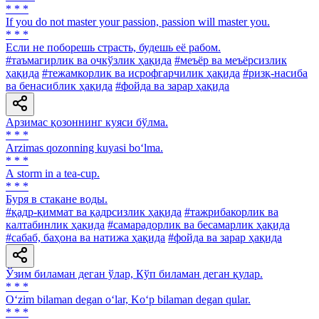
* * *
If you do not master your passion, passion will master you.
* * *
Если не поборешь страсть, будешь её рабом.
#таъмагирлик ва очкўзлик ҳақида
#меъёр ва меъёрсизлик
ҳақида
#тежамкорлик ва исрофгарчилик ҳақида
#ризқ-насиба
ва бенасиблик ҳақида
#фойда ва зарар ҳақида
Арзимас қозоннинг куяси бўлма.
* * *
Arzimas qozonning kuyasi bo‘lma.
* * *
А storm in a tea-cup.
* * *
Буря в стакане воды.
#қадр-қиммат ва қадрсизлик ҳақида
#тажрибакорлик ва
калтабинлик ҳақида
#самарадорлик ва бесамарлик ҳақида
#сабаб, баҳона ва натижа ҳақида
#фойда ва зарар ҳақида
Ўзим биламан деган ўлар, Кўп биламан деган қулар.
* * *
O‘zim bilaman degan o‘lar, Ko‘p bilaman degan qular.
* * *