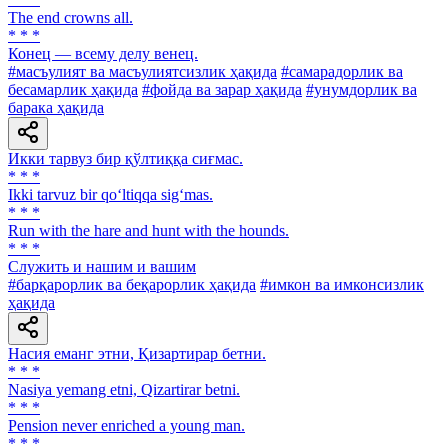
The end crowns all.
* * *
Конец — всему делу венец.
#масъулият ва масъулиятсизлик ҳақида
#самарадорлик ва
бесамарлик ҳақида
#фойда ва зарар ҳақида
#унумдорлик ва
барака ҳақида
Икки тарвуз бир қўлтиққа сиғмас.
* * *
Ikki tarvuz bir qo‘ltiqqa sig‘mas.
* * *
Run with the hare and hunt with the hounds.
* * *
Служить и нашим и вашим
#барқарорлик ва беқарорлик ҳақида
#имкон ва имконсизлик
ҳақида
Насия еманг этни, Қизартирар бетни.
* * *
Nasiya yemang etni, Qizartirar betni.
* * *
Pension never enriched a young man.
* * *