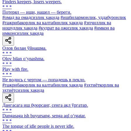
Finders keepers, losers weepers.
* * *
Потерял — ищи, нашел — береги.
#омад ва омадсизлик ҳақида
#ишбилармонлик, уддабуронлик
#тажрибакорлик ва калтабинлик ҳақида
#эпчиллик ва
ношудлик ҳақида
#қудрат ва ожизлик ҳақида
#имкон ва
имконсизлик ҳақида
Олов билан ўйнашма.
* * *
Olov bilan o‘ynashma.
* * *
Play with fire.
* * *
He водись с чертом — попадешь в пекло.
#тажрибакорлик ва калтабинлик ҳақида
#эҳтиёткорлик ва
эҳтиётсизлик ҳақида
Дангасага иш буюрсанг, сенга ақл ўргатар.
* * *
Dangasaga ish buyursang, senga aql o‘rgatar.
* * *
The tongue of idle people is never idle.