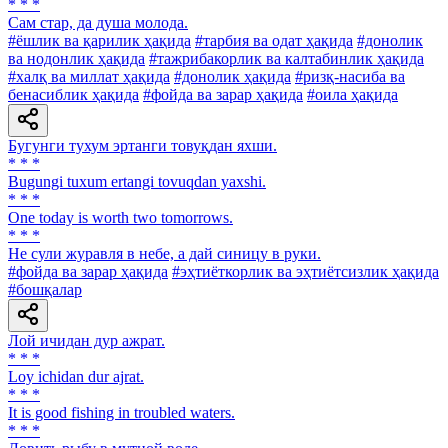
* * *
Сам стар, да душа молода.
#ёшлик ва қарилик ҳақида
#тарбия ва одат ҳақида
#донолик
ва нодонлик ҳақида
#тажрибакорлик ва калтабинлик ҳақида
#халқ ва миллат ҳақида
#донолик ҳақида
#ризқ-насиба ва
бенасиблик ҳақида
#фойда ва зарар ҳақида
#оила ҳақида
Бугунги тухум эртанги товуқдан яхши.
* * *
Bugungi tuxum ertangi tovuqdan yaxshi.
* * *
One today is worth two tomorrows.
* * *
He сули журавля в небе, а дай синицу в руки.
#фойда ва зарар ҳақида
#эҳтиёткорлик ва эҳтиётсизлик ҳақида
#бошқалар
Лой ичидан дур ажрат.
* * *
Loy ichidan dur ajrat.
* * *
It is good fishing in troubled waters.
* * *