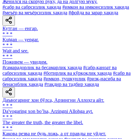
Женился на скорую руку, да на долгую муку.
#сабр ва сабрсизлик ҳақида
#имкон ва имконсизлик ҳақида
#меъёр ва меъёрсизлик ҳақида
#фойда ва зарар ҳақида
Кутган — енгар.
* * *
Kutgan — yengar.
* * *
Wait and see.
* * *
Поживем — увидим.
#самарадорлик ва бесамарлик ҳақида
#сабр-қаноат ва
сабрсизлик ҳақида
#ботирлик ва қўрқоқлик ҳақида
#сабр ва
сабрсизлик ҳақида
#имкон, тушкунлик
#ризқ-насиба ва
бенасиблик ҳақида
#тақдир ва тадбир ҳақида
Даъвогаринг хон бўлса, Арзингни Аллоҳга айт.
* * *
Da'vogaring xon bo’lsa, Arzingni Allohga ayt.
* * *
The greater the truth, the greater the libel.
* * *
Какова резва не будь ложь, а от правды не уйдет.