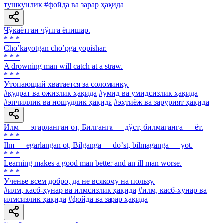
тушкунлик
#фойда ва зарар ҳақида
Чўкаётган чўпга ёпишар.
* * *
Choʼkayotgan choʼpga yopishar.
* * *
A drowning man will catch at a straw.
* * *
Утопающий хватается за соломинку.
#қудрат ва ожизлик ҳақида
#умид ва умидсизлик ҳақида
#эпчиллик ва ношудлик ҳақида
#эҳтиёж ва зарурият ҳақида
Илм — эгарланган от, Билганга — дўст, билмаганга — ёт.
* * *
Ilm — egarlangan ot, Bilganga — doʼst, bilmaganga — yot.
* * *
Learning makes a good man better and an ill man worse.
* * *
Ученье всем добро, да не всякому на пользу.
#илм, касб-ҳунар ва илмсизлик ҳақида
#илм, касб-ҳунар ва
илмсизлик ҳақида
#фойда ва зарар ҳақида