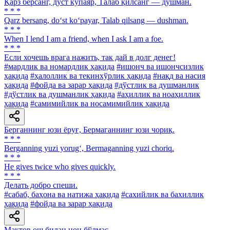
Қарз берсанг, дўст кўпаяр, Талаб қилсанг — душман.
* * *
Qarz bersang, do‘st ko‘payar, Talab qilsang — dushman.
* * *
When I lend I am a friend, when I ask I am a foe.
* * *
Если хочешь врага нажить, так дай в долг денег!
#мардлик ва номардлик ҳақида
#ишонч ва ишончсизлик
ҳақида
#ҳалоллик ва текинхўрлик ҳақида
#нақд ва насия
ҳақида
#фойда ва зарар ҳақида
#дўстлик ва душманлик
#дўстлик ва душманлик ҳақида
#аҳиллик ва ноаҳиллик
ҳақида
#самимийлик ва носамимийлик ҳақида
Берганнинг юзи ёруғ, Бермаганнинг юзи чориқ.
* * *
Berganning yuzi yorug‘, Bermaganning yuzi choriq.
* * *
He gives twice who gives quickly.
* * *
Делать добро спеши.
#сабаб, баҳона ва натижа ҳақида
#сахийлик ва бахиллик
ҳақида
#фойда ва зарар ҳақида
Мақтов ош билан нон бўлмас.