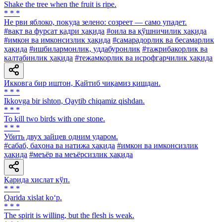
Shake the tree when the fruit is ripe.
* * *
He рви яблоко, покуда зелено: созреет — само упадет.
#вақт ва фурсат қадри ҳақида
#оила ва қўшничилик ҳақида
#имкон ва имконсизлик ҳақида
#самарадорлик ва бесамарлик
ҳақида
#ишбилармонлик, уддабуронлик
#тажрибакорлик ва
калтабинлик ҳақида
#тежамкорлик ва исрофгарчилик ҳақида
Икковга бир иштон, Қайтиб чиқамиз қишдан.
* * *
Ikkovga bir ishton, Qaytib chiqamiz qishdan.
* * *
To kill two birds with one stone.
* * *
Убить двух зайцев одним ударом.
#сабаб, баҳона ва натижа ҳақида
#имкон ва имконсизлик
ҳақида
#меъёр ва меъёрсизлик ҳақида
Қарида хислат кўп.
* * *
Qarida xislat ko‘p.
* * *
The spirit is willing, but the flesh is weak.