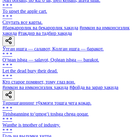
Nari borsam, ho‘kiz o‘lar, Beri kelsam, arava sinar.
* * *
То upset the apple cart.
* * *
Спутать все карты.
#барқарорлик ва беқарорлик ҳақида
#имкон ва имконсизлик
ҳақида
#тақдир ва тадбир ҳақида
Ўтган ишга — салавот, Қолган ишга — баракот.
* * *
O‘tgan ishga — salavot, Qolgan ishga — barakot.
* * *
Let the dead bury their dead.
* * *
Кто старое помянет, тому глаз вон.
#имкон ва имконсизлик ҳақида
#фойда ва зарар ҳақида
Тиришганнинг тўқмоғи тошга чега қоқар.
* * *
Tirishganning to‘qmog‘i toshga chega qoqar.
* * *
Wanthe is tmother of industry.
* * *
Голь на выдумки хитра.