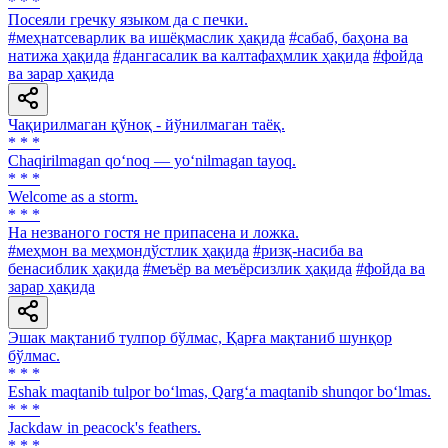
* * *
Посеяли гречку языком да с печки.
#меҳнатсеварлик ва ишёқмаслик ҳақида
#сабаб, баҳона ва
натижа ҳақида
#дангасалик ва калтафаҳмлик ҳақида
#фойда
ва зарар ҳақида
Чақирилмаган қўноқ - йўнилмаган таёқ.
* * *
Chaqirilmagan qo‘noq — yo‘nilmagan tayoq.
* * *
Welcome as a storm.
* * *
Ha незваного гостя не припасена и ложка.
#меҳмон ва меҳмондўстлик ҳақида
#ризқ-насиба ва
бенасиблик ҳақида
#меъёр ва меъёрсизлик ҳақида
#фойда ва
зарар ҳақида
Эшак мақтаниб тулпор бўлмас, Қарға мақтаниб шунқор
бўлмас.
* * *
Eshak maqtanib tulpor bo‘lmas, Qarg‘a maqtanib shunqor bo‘lmas.
* * *
Jackdaw in peacock's feathers.
* * *