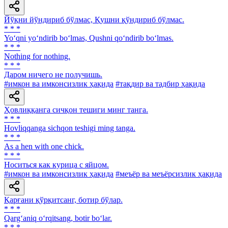
Йўқни йўндириб бўлмас, Қушни қўндириб бўлмас.
* * *
Yo‘qni yo‘ndirib bo‘lmas, Qushni qo‘ndirib bo‘lmas.
* * *
Nothing for nothing.
* * *
Даром ничего не получишь.
#имкон ва имконсизлик ҳақида
#тақдир ва тадбир ҳақида
Ҳовлиққанга сичқон тешиги минг танга.
* * *
Hovliqqanga sichqon teshigi ming tanga.
* * *
As a hen with one chick.
* * *
Носиться как курица с яйцом.
#имкон ва имконсизлик ҳақида
#меъёр ва меъёрсизлик ҳақида
Қарғани қўрқитсанг, ботир бўлар.
* * *
Qarg‘aniq o‘rqitsang, botir bo‘lar.
* * *