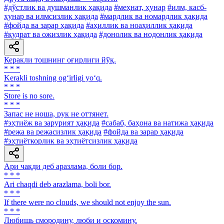
#дўстлик ва душманлик ҳақида
#меҳнат, ҳунар
#илм, касб-
ҳунар ва илмсизлик ҳақида
#мардлик ва номардлик ҳақида
#фойда ва зарар ҳақида
#аҳиллик ва ноаҳиллик ҳақида
#қудрат ва ожизлик ҳақида
#донолик ва нодонлик ҳақида
Керакли тошнинг оғирлиги йўқ.
* * *
Kerakli toshning og‘irligi yo‘q.
* * *
Store is no sore.
* * *
Запас не ноша, рук не оттянет.
#эҳтиёж ва зарурият ҳақида
#сабаб, баҳона ва натижа ҳақида
#режа ва режасизлик ҳақида
#фойда ва зарар ҳақида
#эҳтиёткорлик ва эҳтиётсизлик ҳақида
Ари чақди деб аразлама, боли бор.
* * *
Аri chaqdi deb arazlama, boli bor.
* * *
If there were no clouds, we should not enjoy the sun.
* * *
Любишь смородину, люби и оскомину.