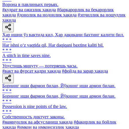
Ворона в павлиньих перьях.
#қудрат ва ожизлик ҳақида
#барқарорлик ва беқарорлик
ҳақида
#донолик ва нодонлик ҳақида
#эпчиллик ва ношудлик
ҳақида
Ҳар ишни ўз вақтида қил, Ҳар дақиқани бахтинг калити бил.
* * *
Har ishni o‘z vaqtida qil, Har daqiqani baxting kaliti bil.
* * *
A stitch in time saves nine.
* * *
Упустишь минуту — потеряешь часы.
#вақт ва фурсат қадри ҳақида
#фойда ва зарар ҳақида
Борнинг иши фармон билан, Йўқнинг иши армон билан.
* * *
Борнинг иши фармон билан, Йўқнинг иши армон билан.
* * *
Possession is nine points of the law.
* * *
Собственность диктует законы.
#мамнунлик ва афсусланиш ҳақида
#фақирлик ва бойлик
ҳақида
#имкон ва имконсизлик ҳақида