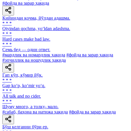
#фойда ва зарар ҳақида
Қийиндан қочма, йўлдан адашма.
* * *
Qiyindan qochma, yo‘ldan adashma.
* * *
Hard cases make bad law.
* * *
Семь бед — один ответ.
#мардлик ва номардлик ҳақида
#фойда ва зарар ҳақида
#эпчиллик ва ношудлик ҳақида
Гап кўп, кўмир йўқ.
* * *
Gap ko‘p, ko‘mir yo‘q.
* * *
All talk and no cider.
* * *
Шуму много, а толку- мало.
#сабаб, баҳона ва натижа ҳақида
#фойда ва зарар ҳақида
Бўш келганни бўри ер.