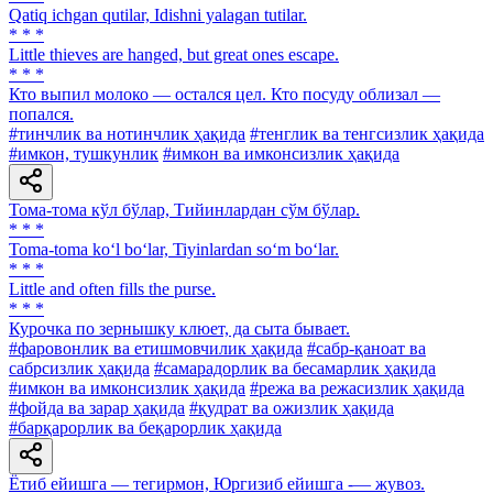
Qatiq ichgan qutilar, Idishni yalagan tutilar.
* * *
Little thieves are hanged, but great ones escape.
* * *
Кто выпил молоко — остался цел. Кто посуду облизал —
попался.
#тинчлик ва нотинчлик ҳақида
#тенглик ва тенгсизлик ҳақида
#имкон, тушкунлик
#имкон ва имконсизлик ҳақида
Тома-тома кўл бўлар, Тийинлардан сўм бўлар.
* * *
Toma-toma ko‘l bo‘lar, Tiyinlardan so‘m bo‘lar.
* * *
Little and often fills the purse.
* * *
Курочка по зернышку клюет, да сыта бывает.
#фаровонлик ва етишмовчилик ҳақида
#сабр-қаноат ва
сабрсизлик ҳақида
#самарадорлик ва бесамарлик ҳақида
#имкон ва имконсизлик ҳақида
#режа ва режасизлик ҳақида
#фойда ва зарар ҳақида
#қудрат ва ожизлик ҳақида
#барқарорлик ва беқарорлик ҳақида
Ётиб ейишга — тегирмон, Юргизиб ейишга -— жувоз.