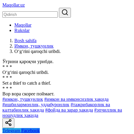
Maqollar.uz
Maqollar
Ruknlar
Bosh sahifa
Имкон, тушкунлик
O‘g‘rini qaroqchi uribdi.
Ўғрини қароқчи урибди.
* * *
O‘g‘rini qaroqchi uribdi.
* * *
Set a thief to catch a thief.
* * *
Вор вора скорее поймает.
#имкон, тушкунлик
#имкон ва имконсизлик ҳақида
#ишбилармонлик, уддабуронлик
#тажрибакорлик ва
калтабинлик ҳақида
#фойда ва зарар ҳақида
#эпчиллик ва
ношудлик ҳақида
Telegram
Facebook