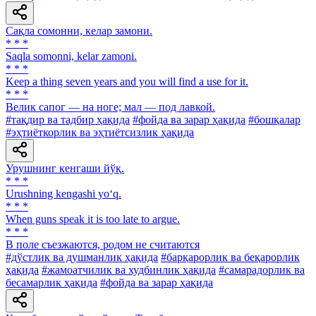
Сақла сомонни, келар замони.
* * *
Saqla somonni, kelar zamoni.
* * *
Keep a thing seven years and you will find a use for it.
* * *
Велик сапог — на ноге; мал — под лавкой.
#тақдир ва тадбир ҳақида
#фойда ва зарар ҳақида
#бошқалар
#эҳтиёткорлик ва эҳтиётсизлик ҳақида
Урушнинг кенгаши йўқ.
* * *
Urushning kengashi yo‘q.
* * *
When guns speak it is too late to argue.
* * *
В поле съезжаются, родом не считаются
#дўстлик ва душманлик ҳақида
#барқарорлик ва беқарорлик
ҳақида
#жамоатчилик ва худбинлик ҳақида
#самарадорлик ва
бесамарлик ҳақида
#фойда ва зарар ҳақида