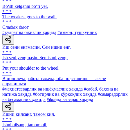
* * *
Bo‘sh kelganni bo‘ri yer.
* * *
The weakest goes to the wall.
* * *
Слабых бьют.
#қудрат ва ожизлик ҳақида
#имкон, тушкунлик
Иш сени енгмасин. Сен ишни енг.
* * *
Ish seni yengmasin. Sen ishni yeng.
* * *
Put your shoulder to the wheel.
* * *
В полплеча работа тяжела, оба подставишь — легче
справишься
#меҳнатсеварлик ва ишёқмаслик ҳақида
#сабаб, баҳона ва
натижа ҳақида
#ботирлик ва қўрқоқлик ҳақида
#самарадорлик
ва бесамарлик ҳақида
#фойда ва зарар ҳақида
Ишни қилсанг, тамом қил.
* * *
Ishni qilsang, tamom qil.
* * *