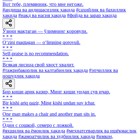
Вот тебе, племянник, что мне негоже.
#андиша ва андишасизлик ҳақида
#сахийлик ва бахиллик
ҳақида
#нақд ва насия ҳақида
#фойда ва зарар ҳақида
Ўзини мақтаган — ўлимнинг қоровули.
* * *
O‘zini maqtagan — o‘limning qorovuli.
* * *
Self-praise is no recommendation.
* * *
Всякая лисица свой хвост хвалит.
#тажрибакорлик ва калтабинлик ҳақида
#эпчиллик ва
ношудлик ҳақида
Бир киши ариқ қазир, Минг киши ундан сув ичар.
* * *
Bir kishi ariq qazir, Ming kishi undan suv ichar.
* * *
One man makes a chair and another man sits in.
* * *
Один с сошкой, семеро с ложкой.
#яхшилик ва ёмонлик ҳақида
#меҳнатсеварлик ва ишёқмаслик
ҳақида
#жамоатчилик ва худбинлик ҳақида
#имкон,