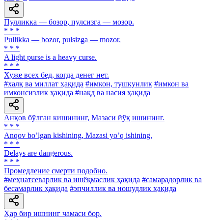
Пулликка — бозор, пулсизга — мозор.
* * *
Pullikka — bozor, pulsizga — mozor.
* * *
A light purse is a heavy curse.
* * *
Хуже всех бед, когда денег нет.
#халқ ва миллат ҳақида
#имкон, тушкунлик
#имкон ва
имконсизлик ҳақида
#нақд ва насия ҳақида
Анқов бўлган кишининг, Мазаси йўқ ишининг.
* * *
Аnqov boʼlgan kishining, Mazasi yoʼq ishining.
* * *
Delays are dangerous.
* * *
Промедление смерти подобно.
#меҳнатсеварлик ва ишёқмаслик ҳақида
#самарадорлик ва
бесамарлик ҳақида
#эпчиллик ва ношудлик ҳақида
Ҳар бир ишнинг чамаси бор.