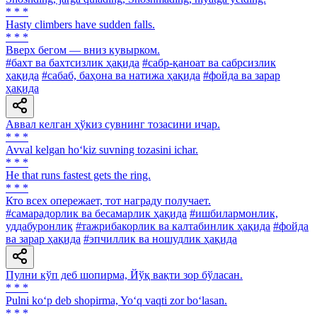
* * *
Hasty climbers have sudden falls.
* * *
Вверх бегом — вниз кувырком.
#бахт ва бахтсизлик ҳақида
#сабр-қаноат ва сабрсизлик
ҳақида
#сабаб, баҳона ва натижа ҳақида
#фойда ва зарар
ҳақида
Аввал келган ҳўкиз сувнинг тозасини ичар.
* * *
Avval kelgan ho‘kiz suvning tozasini ichar.
* * *
Не that runs fastest gets the ring.
* * *
Кто всех опережает, тот награду получает.
#самарадорлик ва бесамарлик ҳақида
#ишбилармонлик,
уддабуронлик
#тажрибакорлик ва калтабинлик ҳақида
#фойда
ва зарар ҳақида
#эпчиллик ва ношудлик ҳақида
Пулни кўп деб шопирма, Йўқ вақти зор бўласан.
* * *
Pulni ko‘p deb shopirma, Yo‘q vaqti zor bo‘lasan.
* * *