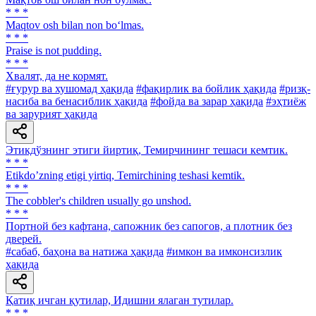
* * *
Maqtov osh bilan non bo‘lmas.
* * *
Praise is not pudding.
* * *
Хвалят, да не кормят.
#ғурур ва хушомад ҳақида
#фақирлик ва бойлик ҳақида
#ризқ-
насиба ва бенасиблик ҳақида
#фойда ва зарар ҳақида
#эҳтиёж
ва зарурият ҳақида
Этикдўзнинг этиги йиртиқ, Темирчининг тешаси кемтик.
* * *
Etikdoʼzning etigi yirtiq, Temirchining teshasi kemtik.
* * *
The cobbler's children usually go unshod.
* * *
Портной без кафтана, сапожник без сапогов, а плотник без
дверей.
#сабаб, баҳона ва натижа ҳақида
#имкон ва имконсизлик
ҳақида
Қатиқ ичган қутилар, Идишни ялаган тутилар.
* * *