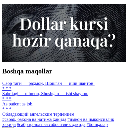
Boshqa maqollar
Сабр таги — раҳмон, Шошган — иши шайтон.
* * *
Sabr tagi — rahmon, Shoshgan — ishi shayton.
* * *
As patient as job.
* * *
Обладающий ангельским терпением
#сабаб, баҳона ва натижа ҳақида
#имкон ва имконсизлик
ҳақида
#сабр-қаноат ва сабрсизлик ҳақида
#бошқалар