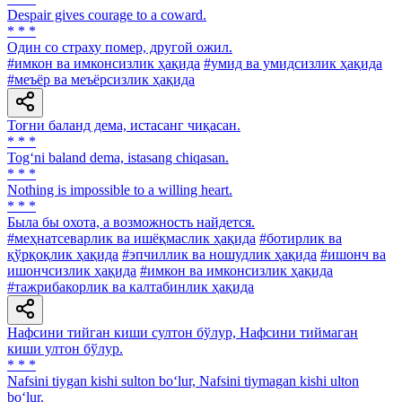
Despair gives courage to a coward.
* * *
Один со страху помер, другой ожил.
#имкон ва имконсизлик ҳақида
#умид ва умидсизлик ҳақида
#меъёр ва меъёрсизлик ҳақида
Тоғни баланд дема, истасанг чиқасан.
* * *
Tog‘ni baland dema, istasang chiqasan.
* * *
Nothing is impossible to a willing heart.
* * *
Была бы охота, а возможность найдется.
#меҳнатсеварлик ва ишёқмаслик ҳақида
#ботирлик ва
қўрқоқлик ҳақида
#эпчиллик ва ношудлик ҳақида
#ишонч ва
ишончсизлик ҳақида
#имкон ва имконсизлик ҳақида
#тажрибакорлик ва калтабинлик ҳақида
Нафсини тийган киши султон бўлур, Нафсини тиймаган
киши ултон бўлур.
* * *
Nafsini tiygan kishi sulton bo‘lur, Nafsini tiymagan kishi ulton
bo‘lur.