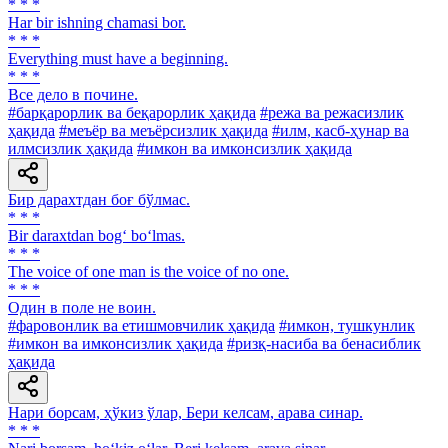
* * *
Har bir ishning chamasi bor.
* * *
Everything must have a beginning.
* * *
Все дело в почине.
#барқарорлик ва беқарорлик ҳақида
#режа ва режасизлик
ҳақида
#меъёр ва меъёрсизлик ҳақида
#илм, касб-ҳунар ва
илмсизлик ҳақида
#имкон ва имконсизлик ҳақида
Бир дарахтдан боғ бўлмас.
* * *
Bir daraxtdan bog‘ bo‘lmas.
* * *
The voice of one man is the voice of no one.
* * *
Один в поле не воин.
#фаровонлик ва етишмовчилик ҳақида
#имкон, тушкунлик
#имкон ва имконсизлик ҳақида
#ризқ-насиба ва бенасиблик
ҳақида
Нари борсам, ҳўкиз ўлар, Бери келсам, арава синар.
* * *