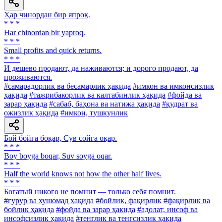
Ҳар чинордан бир япроқ.
* * *
Har chinordan bir yaproq.
* * *
Small profits and quick returns.
* * *
И дешево продают, да наживаются; и дорого продают, да
проживаются.
#самарадорлик ва бесамарлик ҳақида
#имкон ва имконсизлик
ҳақида
#тажрибакорлик ва калтабинлик ҳақида
#фойда ва
зарар ҳақида
#сабаб, баҳона ва натижа ҳақида
#қудрат ва
ожизлик ҳақида
#имкон, тушкунлик
Бой бойга боқар, Сув сойга оқар.
* * *
Boy boyga boqar, Suv soyga oqar.
* * *
Half the world knows not how the other half lives.
* * *
Богатый никого не помнит — только себя помнит.
#ғурур ва хушомад ҳақида
#бойлик, фақирлик
#фақирлик ва
бойлик ҳақида
#фойда ва зарар ҳақида
#адолат, инсоф ва
инсофсизлик ҳақида
#тенглик ва тенгсизлик ҳақида