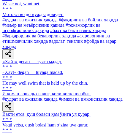
Waste not, want net.
* * *
Мотовство до нужды доведет.
#қудрат ва ожизлик ҳақида
#фақирлик ва бойлик ҳақида
#меъёр ва меъёрсизлик ҳақида
#тежамкорлик ва
исрофгарчилик ҳақида
#бахт ва бахтсизлик ҳақида
#барқарорлик ва беқарорлик ҳақида
#фаровонлик ва
етишмовчилик ҳақида
#адолат, тенглик
#фойда ва зарар
ҳақида
«Хайт» деган — туяга мадад.
* * *
«Xayt» degan — tuyaga madad.
* * *
He may well swim that is held up by the chin.
* * *
И комар лошадь свалит, коли волк пособит.
#қудрат ва ожизлик ҳақида
#имкон ва имконсизлик ҳақида
Вақти етса, қуш боласи ҳам ўзига уя қурар.
* * *
Vaqti yetsa, qush bolasi ham oʼziga uya qurar.
* * *