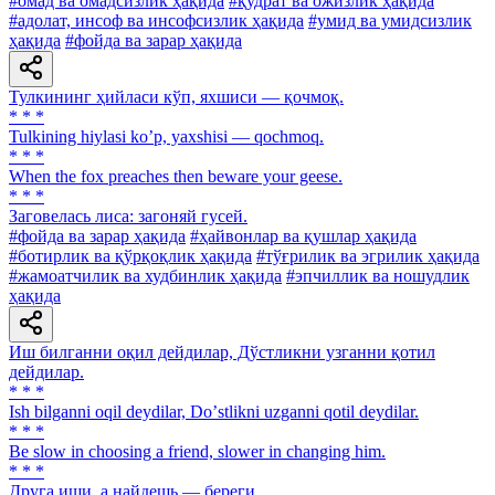
#омад ва омадсизлик ҳақида
#қудрат ва ожизлик ҳақида
#адолат, инсоф ва инсофсизлик ҳақида
#умид ва умидсизлик
ҳақида
#фойда ва зарар ҳақида
Тулкининг ҳийласи кўп, яхшиси — қочмоқ.
* * *
Tulkining hiylasi koʼp, yaxshisi — qochmoq.
* * *
When the fox preaches then beware your geese.
* * *
Заговелась лиса: загоняй гусей.
#фойда ва зарар ҳақида
#ҳайвонлар ва қушлар ҳақида
#ботирлик ва қўрқоқлик ҳақида
#тўғрилик ва эгрилик ҳақида
#жамоатчилик ва худбинлик ҳақида
#эпчиллик ва ношудлик
ҳақида
Иш билганни оқил дейдилар, Дўстликни узганни қотил
дейдилар.
* * *
Ish bilganni oqil deydilar, Doʼstlikni uzganni qotil deydilar.
* * *
Be slow in choosing a friend, slower in changing him.
* * *
Друга ищи, а найдешь — береги.