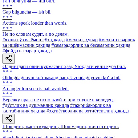
Гап билгунча — иш бил.
* * *
Gap bilguncha — ish bil.
* * *
Actions speak louder than words.
* * *
He по словам судят, а по делам.
#яхши сўз ва ёмон сўз ҳақида
#меҳнат, ҳунар
#меҳнатсеварлик
ва ишёқмаслик ҳақида
#самарадорлик ва бесамарлик ҳақида
#фойда ва зарар ҳақида
Олдингдаги овни кўрмасанг ҳам, Узоқдаги ёвни кўра бил.
* * *
Oldingdagi ovni ko‘rmasang ham, Uzoqdagi yovni ko‘ra bil.
* * *
A danger foreseen is half avoided.
* * *
Веревку врага не используйте при спуске в колодец.
#дўстлик ва душманлик ҳақида
#тажрибакорлик ва
калтабинлик ҳақида
#эҳтиёткорлик ва эҳтиётсизлик ҳақида
Шошдинг, жарга қуладинг, Шошмадинг, ниятга етдинг.
* * *
Shoshding, jarga qulading, Shoshmading, niyatga yetding.