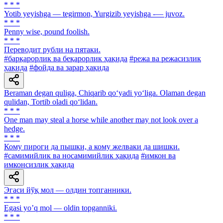
* * *
Yotib yeyishga — tegirmon, Yurgizib yeyishga -— juvoz.
* * *
Penny wise, pound foolish.
* * *
Переводит рубли на пятаки.
#барқарорлик ва беқарорлик ҳақида
#режа ва режасизлик
ҳақида
#фойда ва зарар ҳақида
Beraman degan quliga, Chiqarib qo‘yadi yo‘liga. Olaman degan
qulidan, Tortib oladi qo‘lidan.
* * *
One man may steal a horse while another may not look over a
hedge.
* * *
Кому пироги да пышки, а кому желваки да шишки.
#самимийлик ва носамимийлик ҳақида
#имкон ва
имконсизлик ҳақида
Эгаси йўқ мол — олдин топганники.
* * *
Egasi yoʼq mol — oldin topganniki.
* * *