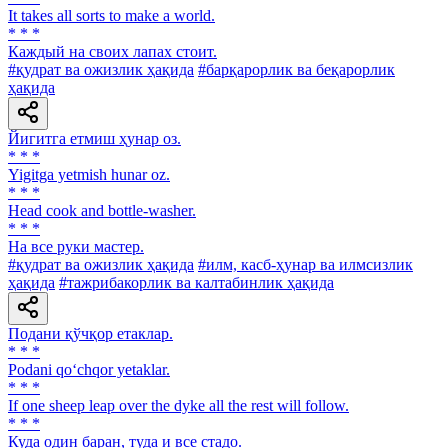
It takes all sorts to make a world.
* * *
Каждый на своих лапах стоит.
#қудрат ва ожизлик ҳақида
#барқарорлик ва беқарорлик
ҳақида
Йигитга етмиш ҳунар оз.
* * *
Yigitga yetmish hunar oz.
* * *
Head cook and bottle-washer.
* * *
Ha все руки мастер.
#қудрат ва ожизлик ҳақида
#илм, касб-ҳунар ва илмсизлик
ҳақида
#тажрибакорлик ва калтабинлик ҳақида
Подани қўчқор етаклар.
* * *
Podani qo‘chqor yetaklar.
* * *
If one sheep leap over the dyke all the rest will follow.
* * *
Куда один баран, туда и все стадо.