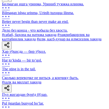
Билмаган ишга уринма, Уриниб тузоққа илинма.
* * *
Bilmagan ishga urinma, Urinib tuzoqqa ilinma.
* * *
Better never begin than never make an end.
* * *
Дело без конца - что кобыла без хвоста.
#сабаб, баҳона ва натижа ҳақида
#тажрибакорлик ва
калтабинлик ҳақида
#илм, касб-ҳунар ва илмсизлик ҳақида
Ҳар тўкисда — бир тўқол.
* * *
Har to‘kisda — bir to‘qol.
* * *
The sting is in the tail.
* * *
Сколько веревочке не виться, а кончику быть.
#халқ ва миллат ҳақида
Пул жигардан бунёд бўлар.
* * *
Pul jigardan bunyod bo‘lar.
* * *