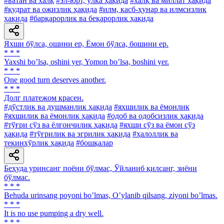
#ватан ва халқ
#эл-юрт, ўлка ҳақида
#халқ ва миллат ҳақида
#қудрат ва ожизлик ҳақида
#илм, касб-ҳунар ва илмсизлик
ҳақида
#барқарорлик ва беқарорлик ҳақида
Яхши бўлса, ошини ер, Ёмон бўлса, бошини ер.
* * *
Yaxshi boʼlsa, oshini yer, Yomon boʼlsa, boshini yer.
* * *
One good turn deserves another.
* * *
Долг платежом красен.
#дўстлик ва душманлик ҳақида
#яхшилик ва ёмонлик
#яхшилик ва ёмонлик ҳақида
#одоб ва одобсизлик ҳақида
#тўғри сўз ва ёлғончилик ҳақида
#яхши сўз ва ёмон сўз
ҳақида
#тўғрилик ва эгрилик ҳақида
#ҳалоллик ва
текинхўрлик ҳақида
#бошқалар
Беҳуда уринсанг поёни бўлмас, Ўйланиб қилсанг, зиёни
бўлмас.
* * *
Behuda urinsang poyoni boʼlmas, Oʼylanib qilsang, ziyoni boʼlmas.
* * *
It is no use pumping a dry well.
* * *