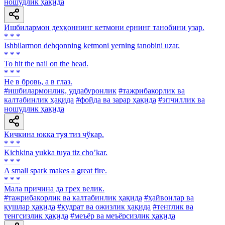
ношудлик ҳақида
Ишбилармон деҳқоннинг кетмони ернинг танобини узар.
* * *
Ishbilarmon dehqonning ketmoni yerning tanobini uzar.
* * *
To hit the nail on the head.
* * *
Нe в бровь, а в глаз.
#ишбилармонлик, уддабуронлик
#тажрибакорлик ва
калтабинлик ҳақида
#фойда ва зарар ҳақида
#эпчиллик ва
ношудлик ҳақида
Кичкина юкка туя тиз чўкар.
* * *
Kichkina yukka tuya tiz choʼkar.
* * *
A small spark makes a great fire.
* * *
Мала причина да грех велик.
#тажрибакорлик ва калтабинлик ҳақида
#ҳайвонлар ва
қушлар ҳақида
#қудрат ва ожизлик ҳақида
#тенглик ва
тенгсизлик ҳақида
#меъёр ва меъёрсизлик ҳақида