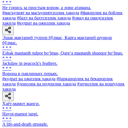
* * *
He гонись за простым вором, а лови атамана.
#масъулият ва масъулиятсизлик ҳақида
#фақирлик ва бойлик
ҳақида
#бахт ва бахтсизлик ҳақида
#омад ва омадсизлик
ҳақида
#қудрат ва ожизлик ҳақида
Эшак мақтаниб тулпор бўлмас, Қарға мақтаниб шунқор
бўлмас.
* * *
Eshak maqtanib tulpor bo‘lmas, Qarg‘a maqtanib shunqor bo‘lmas.
* * *
Jackdaw in peacock's feathers.
* * *
Ворона в павлиньих перьях.
#қудрат ва ожизлик ҳақида
#барқарорлик ва беқарорлик
ҳақида
#донолик ва нодонлик ҳақида
#эпчиллик ва ношудлик
ҳақида
Ҳаёт-мамот жанги.
* * *
Hayot-mamot jangi.
* * *
A life-and-death struggle.