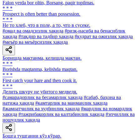
Falon yerda bor oltin, Borsang, paqir topilmas.
* * *
Prospect is often better than possession.
* * *
He то хлеб, что в поле, а то, что в сусеке.
#омад ва омадсизлик ҳақида
#ризқ-насиба ва бенасиблик
ҳақида
#тақдир ва тадбир ҳақида
#қудрат ва ожизлик ҳақида
#меъёр ва меъёрсизлик ҳақида
Боришда мақтанма, келишда мақтан.
* * *
Borishda maqtanma, kelishda maqtan.
* * *
First catch your hare and then cook it.
* * *
Делить шкуру не убитого медведя.
#самарадорлик ва бесамарлик ҳақида
#сабаб, баҳона ва
натижа ҳақида
#камтарлик ва манманлик ҳақида
#жамоатчилик ва худбинлик ҳақида
#мардлик ва номардлик
ҳақида
#тажрибакорлик ва калтабинлик ҳақида
#эпчиллик ва
ношудлик ҳақида
Бошга тушганни кўз кўрар.