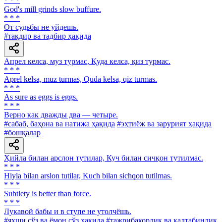
* * *
God's mill grinds slow buffure.
* * *
От судьбы не уйдешь.
#тақдир ва тадбир ҳақида
Апрел келса, муз турмас, Қуда келса, қиз турмас.
* * *
Aprel kelsa, muz turmas, Quda kelsa, qiz turmas.
* * *
As sure as eggs is eggs.
* * *
Верно как дважды два — четыре.
#сабаб, баҳона ва натижа ҳақида
#эҳтиёж ва зарурият ҳақида
#бошқалар
Ҳийла билан арслон тутилар, Куч билан сичқон тутилмас.
* * *
Hiyla bilan arslon tutilar, Kuch bilan sichqon tutilmas.
* * *
Subtlety is better than force.
* * *
Лукавой бабы и в ступе не утолчёшь.
#яхши сўз ва ёмон сўз ҳақида
#тажрибакорлик ва калтабинлик