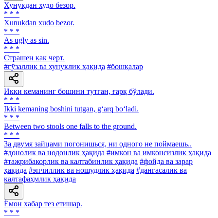
Хунукдан худо безор.
* * *
Xunukdan хudo bezor.
* * *
As ugly as sin.
* * *
Страшен как черт.
#гўзаллик ва хунуклик ҳақида
#бошқалар
Икки кеманинг бошини тутган, ғарқ бўлади.
* * *
Ikki kemaning boshini tutgan, g‘arq bo‘ladi.
* * *
Between two stools one falls to the ground.
* * *
3a двумя зайцами погонишься, ни одного не поймаешь..
#донолик ва нодонлик ҳақида
#имкон ва имконсизлик ҳақида
#тажрибакорлик ва калтабинлик ҳақида
#фойда ва зарар
ҳақида
#эпчиллик ва ношудлик ҳақида
#дангасалик ва
калтафаҳмлик ҳақида
Ёмон хабар тез етишар.
* * *