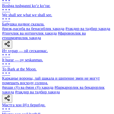
* * *
Boshga tushganni ko‘z ko‘rar.
* * *
We shall see what we shall see.
* * *
Бабушка надвое сказала.
#ризқ-насиба ва бенасиблик ҳақида
#тақдир ва тадбир ҳақида
#тинчлик ва нотинчлик ҳақида
#фаровонлик ва
етишмовчилик ҳақида
Ит ҳурар — ой сесканмас.
* * *
It hurar — oy seskanmas.
* * *
To Bark at the Moon.
* * *
Карканье вороны, лай шакала и шипение змеи не могут
помешать восходу солнца.
#яхши сўз ва ёмон сўз ҳақида
#барқарорлик ва беқарорлик
ҳақида
#тақдир ва тадбир ҳақида
Мастга хон йўл берибди.
* * *