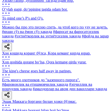
Ўйлаб гапир, дўппининг тагида одам бор.
* * *
O‘ylab gapir, do‘ppining tagida odam bor.
* * *
To mind one’s P's and Q's.
* * *
Можно бы про это песню спеть, да чтоб кого по уху не задеть.
#яхши сўз ва ёмон сўз ҳақида
#фаросат ва фаросатсизлик
ҳақида
#эҳтиёткорлик ва эҳтиётсизлик ҳақида
#фойда ва зарар
ҳақида
Хон қошида қоранг бўлса, Қора кеманг қирда юрар.
* * *
Xon qoshida qorang bo‘lsa, Qora kemang qirda yurar.
* * *
The king's cheese goes half away in parings.
* * *
Есть много охотников до "казенного пирога".
#фаровонлик ва етишмовчилик ҳақида
#эпчиллик ва
ношудлик ҳақида
#амалдорлар ва авом дин вакиллари ҳақида
Эшак Маккага боргани билан ҳожи бўлмас.
* * *
Eshak Makkaga borgani bilan hoji bo‘lmas.