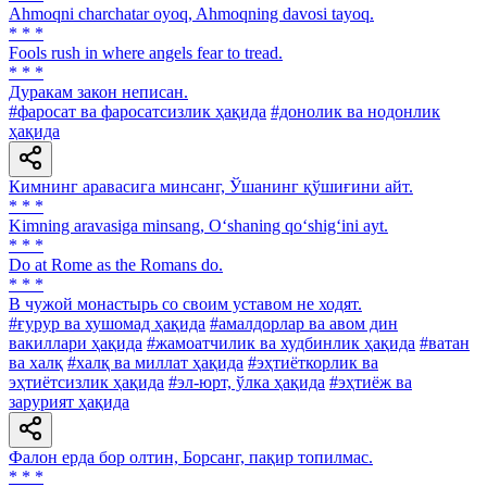
Ahmoqni charchatar oyoq, Ahmoqning davosi tayoq.
* * *
Fools rush in where angels fear to tread.
* * *
Дуракам закон неписан.
#фаросат ва фаросатсизлик ҳақида
#донолик ва нодонлик
ҳақида
Кимнинг аравасига минсанг, Ўшанинг қўшиғини айт.
* * *
Kimning aravasiga minsang, O‘shaning qo‘shig‘ini ayt.
* * *
Do at Rome as the Romans do.
* * *
В чужой монастырь со своим уставом не ходят.
#ғурур ва хушомад ҳақида
#амалдорлар ва авом дин
вакиллари ҳақида
#жамоатчилик ва худбинлик ҳақида
#ватан
ва халқ
#халқ ва миллат ҳақида
#эҳтиёткорлик ва
эҳтиётсизлик ҳақида
#эл-юрт, ўлка ҳақида
#эҳтиёж ва
зарурият ҳақида
Фалон ерда бор олтин, Борсанг, пақир топилмас.
* * *