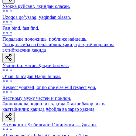
Узоққа қўйсанг, яқиндан оласан.
* * *
Uzoqqa qoʼysang, yaqindan olasan.
* * *
Fast bind, fast find.
* * *
Подальше положишь, поближе найдешь.
#ризқ-насиба ва бенасиблик ҳақида
#эҳтиёткорлик ва
эҳтиётсизлик ҳақида
Ўзини билмаган Ҳақни билмас.
* * *
O‘zini bilmagan Haqni bilmas.
* * *
Respect yourself, or no one else will respect you.
* * *
Честному мужу честен и поклон.
#донолик ва нодонлик ҳақида
#тажрибакорлик ва
калтабинлик ҳақида
#фойда ва зарар ҳақида
Аҳмоқнинг ўз билгани Гапирмаса — ўлгани.
* * *
Ahmoqning o‘z bilgani Gapirmasa — o‘lgani.