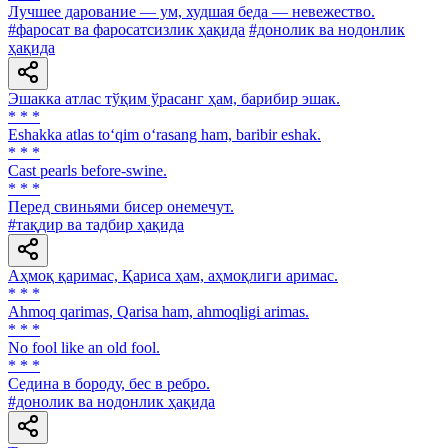
Лучшее дарование — ум, худшая беда — невежество.
#фаросат ва фаросатсизлик ҳақида
#донолик ва нодонлик
ҳақида
Эшакка атлас тўқим ўрасанг ҳам, барибир эшак.
* * *
Eshakka atlas to‘qim o‘rasang ham, baribir eshak.
* * *
Cast pearls before-swine.
* * *
Перед свиньями бисер онемечут.
#тақдир ва тадбир ҳақида
Аҳмоқ қаримас, Қариса ҳам, аҳмоқлиги аримас.
* * *
Ahmoq qarimas, Qarisa ham, ahmoqligi arimas.
* * *
No fool like an old fool.
* * *
Седина в бороду, бес в ребро.
#донолик ва нодонлик ҳақида