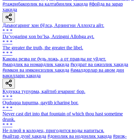
#тажрибакорлик ва калтабинлик ҳақида
#фойда ва зарар
ҳақида
Даъвогаринг хон бўлса, Арзингни Аллоҳга айт.
* * *
Daʼvogaring xon boʼlsa, Аrzingni Аllohga ayt.
* * *
The greater the truth, the greater the libel.
* * *
Какова резва не будь ложь, а от правды не уйдет.
#мардлик ва номардлик ҳақида
#қудрат ва ожизлик ҳақида
#имкон ва имконсизлик ҳақида
#амалдорлар ва авом дин
вакиллари ҳақида
Қудуққа тупурма, қайтиб ичаринг бор.
* * *
Quduqqa tupurma, qaytib icharing bor.
* * *
Never cast dirt into that fountain of which thou hast sometime
drunk.
* * *
He плюй в колодец, пригодится воды напиться.
#қайтар дунё ҳақида
#донолик ва нодонлик ҳақида
#ризқ-