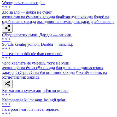
Wrong never comes right.
* * *
Зло за зло — добра не будет.
#яхшилик ва ёмонлик ҳақида
#қайтар дунё ҳақида
#одоб ва
одобсизлик ҳақида
#мардлик ва номардлик ҳақида
#бошқалар
Сўзда кесатиқ ёмон, Дардда — санчиқ.
* * *
So‘zda kesatiq yomon, Dardda — sanchiq.
* * *
It is easier to ridicule than commend.
* * *
Чего хвалить не умеешь, того не хули.
#яхши сўз ва ёмон сўз ҳақида
#андиша ва андишасизлик
ҳақида
#тўғри сўз ва ёлғончилик ҳақида
#эҳтиёткорлик ва
эҳтиётсизлик ҳақида
Кулмаганга кулмасанг, кўнгли қолар.
* * *
Kulmaganga kulmasang, ko‘ngli qolar.
* * *
It's a poor heart that never rejoices.
* * *