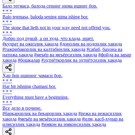
Бало тегмаса, балода сенинг нима ишинг бор.
* * *
Balo tegmasa, baloda sening nima ishing bor.
* * *
The stone that lieth not in your way need not offend you.
* * *
Добро под рукой, а он худа, что клада, ищет.
#қудрат ва ожизлик ҳақида
#донолик ва нодонлик ҳақида
#тажрибакорлик ва калтабинлик ҳақида
#сабаб, баҳона ва
натижа ҳақида
#меъёр ва меъёрсизлик ҳақида
#фойда ва зарар
ҳақида
#бошқалар
#эҳтиёткорлик ва эҳтиётсизлик ҳақида
Ҳар бир ишнинг чамаси бор.
* * *
Har bir ishning chamasi bor.
* * *
Everything must have a beginning.
* * *
Все дело в почине.
#барқарорлик ва беқарорлик ҳақида
#режа ва режасизлик
ҳақида
#меъёр ва меъёрсизлик ҳақида
#илм, касб-ҳунар ва
илмсизлик ҳақида
#имкон ва имконсизлик ҳақида