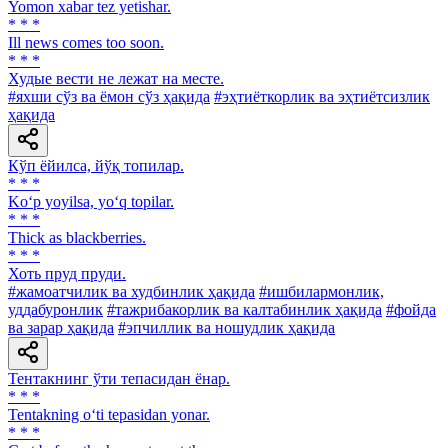
Yomon xabar tez yetishar.
* * *
Ill news comes too soon.
* * *
Худые вести не лежат на месте.
#яхши сўз ва ёмон сўз ҳақида
#эҳтиёткорлик ва эҳтиётсизлик
ҳақида
Кўп ёйилса, йўқ топилар.
* * *
Ko‘p yoyilsa, yo‘q topilar.
* * *
Thick as blackberries.
* * *
Хоть пруд пруди.
#жамоатчилик ва худбинлик ҳақида
#ишбилармонлик,
уддабуронлик
#тажрибакорлик ва калтабинлик ҳақида
#фойда
ва зарар ҳақида
#эпчиллик ва ношудлик ҳақида
Тентакнинг ўти тепасидан ёнар.
* * *
Tentakning o‘ti tepasidan yonar.
* * *