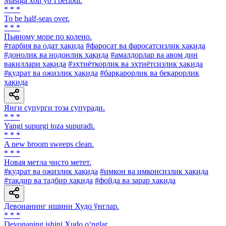
Mastga xon yo‘l beribdi.
* * *
To be half-seas over.
* * *
Пьяному море по колено.
#тарбия ва одат ҳақида
#фаросат ва фаросатсизлик ҳақида
#донолик ва нодонлик ҳақида
#амалдорлар ва авом дин
вакиллари ҳақида
#эҳтиёткорлик ва эҳтиётсизлик ҳақида
#қудрат ва ожизлик ҳақида
#барқарорлик ва беқарорлик
ҳақида
Янги супурги тоза супуради.
* * *
Yangi supurgi toza supuradi.
* * *
A new broom sweeps clean.
* * *
Новая метла чисто метет.
#қудрат ва ожизлик ҳақида
#имкон ва имконсизлик ҳақида
#тақдир ва тадбир ҳақида
#фойда ва зарар ҳақида
Девонанинг ишини Худо ўнглар.
* * *
Devonaning ishini Xudo o‘nglar.