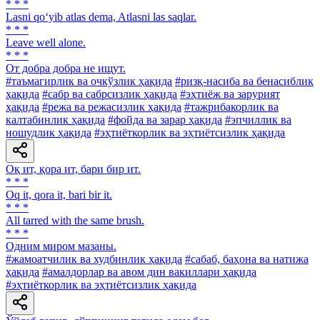
* * *
Lasni qo‘yib atlas dema, Atlasni las saqlar.
* * *
Leave well alone.
* * *
От добра добра не ищут.
#таъмагирлик ва очкўзлик ҳақида
#ризқ-насиба ва бенасиблик
ҳақида
#сабр ва сабрсизлик ҳақида
#эҳтиёж ва зарурият
ҳақида
#режа ва режасизлик ҳақида
#тажрибакорлик ва
калтабинлик ҳақида
#фойда ва зарар ҳақида
#эпчиллик ва
ношудлик ҳақида
#эҳтиёткорлик ва эҳтиётсизлик ҳақида
Оқ ит, қора ит, бари бир ит.
* * *
Oq it, qora it, bari bir it.
* * *
All tarred with the same brush.
* * *
Одним миром мазаны.
#жамоатчилик ва худбинлик ҳақида
#сабаб, баҳона ва натижа
ҳақида
#амалдорлар ва авом дин вакиллари ҳақида
#эҳтиёткорлик ва эҳтиётсизлик ҳақида