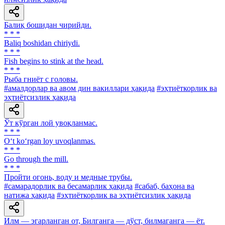
Балиқ бошидан чирийди.
* * *
Baliq boshidan chiriydi.
* * *
Fish begins to stink at the head.
* * *
Рыба гниёт с головы.
#амалдорлар ва авом дин вакиллари ҳақида
#эҳтиёткорлик ва
эҳтиётсизлик ҳақида
Ўт кўрган лой увоқланмас.
* * *
O‘t ko‘rgan loy uvoqlanmas.
* * *
Go through the mill.
* * *
Пройти огонь, воду и медные трубы.
#самарадорлик ва бесамарлик ҳақида
#сабаб, баҳона ва
натижа ҳақида
#эҳтиёткорлик ва эҳтиётсизлик ҳақида
Илм — эгарланган от, Билганга — дўст, билмаганга — ёт.