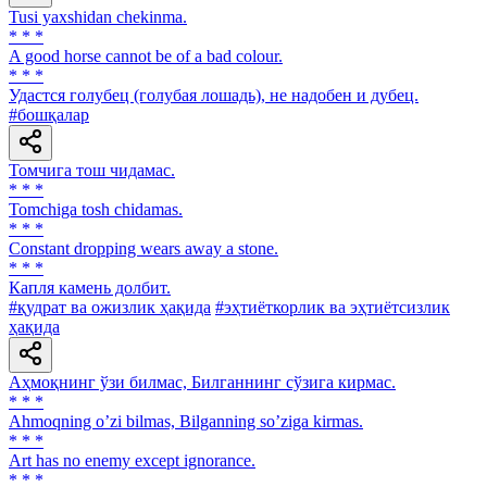
Tusi yaxshidan chekinma.
* * *
A good horse cannot be of a bad colour.
* * *
Удастся голубец (голубая лошадь), не надобен и дубец.
#бошқалар
Томчига тош чидамас.
* * *
Tomchiga tosh chidamas.
* * *
Constant dropping wears away a stone.
* * *
Капля камень долбит.
#қудрат ва ожизлик ҳақида
#эҳтиёткорлик ва эҳтиётсизлик
ҳақида
Аҳмоқнинг ўзи билмас, Билганнинг сўзига кирмас.
* * *
Аhmoqning oʼzi bilmas, Bilganning soʼziga kirmas.
* * *
Art has no enemy except ignorance.
* * *