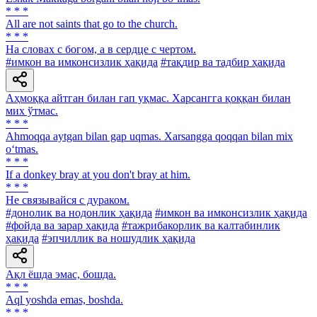
* * *
All are not saints that go to the church.
* * *
На словах с богом, а в сердце с чертом.
#имкон ва имконсизлик ҳақида
#тақдир ва тадбир ҳақида
Аҳмоққа айтган билан гап уқмас. Харсангга қоққан билан
мих ўтмас.
* * *
Ahmoqqa aytgan bilan gap uqmas. Xarsangga qoqqan bilan mix
o‘tmas.
* * *
If a donkey bray at you don't bray at him.
* * *
He связывайся с дураком.
#донолик ва нодонлик ҳақида
#имкон ва имконсизлик ҳақида
#фойда ва зарар ҳақида
#тажрибакорлик ва калтабинлик
ҳақида
#эпчиллик ва ношудлик ҳақида
Ақл ёшда эмас, бошда.
* * *
Aql yoshda emas, boshda.
* * *