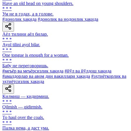
Have an old head on young shoulders.
* * *
Ум не в годах, а в голове.
#донолик ҳақида
#донолик ва нодонлик ҳақида
Аёл тилини аёл билар.
* * *
Ayol tilini ayol bilar.
* * *
One tongue is enough for a woman.
* * *
Бабу не переговоришь.
#меъёр ва меъёрсизлик ҳақида
#йўл ва йўлдош ҳақида
#амалдорлар ва авом дин вакиллари ҳақида
#эҳтиёткорлик ва
эҳтиётсизлик ҳақида
Қилмиш — қидирмиш.
* * *
Qilmish — qidirmish.
* * *
To haul over the coals.
* * *
Палка нема, а даст ума.