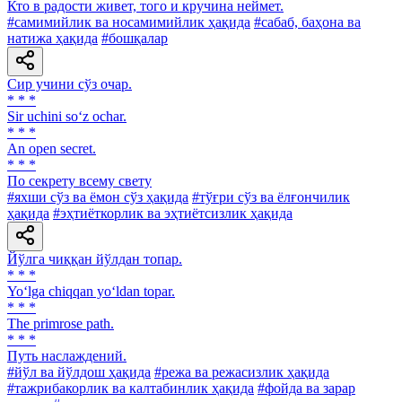
Кто в радости живет, того и кручина неймет.
#самимийлик ва носамимийлик ҳақида
#сабаб, баҳона ва
натижа ҳақида
#бошқалар
Сир учини сўз очар.
* * *
Sir uchini so‘z ochar.
* * *
An open secret.
* * *
По секрету всему свету
#яхши сўз ва ёмон сўз ҳақида
#тўғри сўз ва ёлғончилик
ҳақида
#эҳтиёткорлик ва эҳтиётсизлик ҳақида
Йўлга чиққан йўлдан топар.
* * *
Yo‘lga chiqqan yo‘ldan topar.
* * *
The primrose path.
* * *
Путь наслаждений.
#йўл ва йўлдош ҳақида
#режа ва режасизлик ҳақида
#тажрибакорлик ва калтабинлик ҳақида
#фойда ва зарар