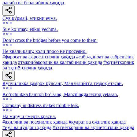
насиба ва бенасиблик ҳақида
Сув кўрмай, этикни ечма.
* * *
Suv ko‘rmay, etikni yechma.
* * *
Don’t cross the bridges before you come to them.
* * *
He хвали кашу, коли просо не просеяно.
#фаросат ва фаросатсизлик ҳақида
#сабр-қаноат ва сабрсизлик
ҳақида
#тажрибакорлик ва калтабинлик ҳақида
#эҳтиёткорлик
ва эҳтиётсизлик ҳақида
Кўпчиликка ҳамроҳ бўлсанг, Манзилингга тезроқ етасан.
* * *
Koʼpchilikka hamroh boʼlsang, Manzilingga tezroq yetasan.
* * *
Company in distress makes trouble less.
* * *
Ha миру и смерть красна.
#аҳиллик ва ноаҳиллик ҳақида
#қудрат ва ожизлик ҳақида
#йўл ва йўлдош ҳақида
#эҳтиёткорлик ва эҳтиётсизлик ҳақида