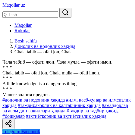
Maqollar.uz
Maqollar
Ruknlar
Bosh sahifa
Донолик ва нодонлик ҳақида
Chala tabib — ofati jon, Chala
Чала табиб — офати жон, Чала мулла — офати имон.
* * *
Chala tabib — ofati jon, Chala mulla — ofati imon.
* * *
A little knowledge is a dangerous thing.
* * *
Малые знания вредны.
#донолик ва нодонлик ҳақида
#илм, касб-ҳунар ва илмсизлик
ҳақида
#тажрибакорлик ва калтабинлик ҳақида
#амалдорлар
ва авом дин вакиллари ҳақида
#тақдир ва тадбир ҳақида
#бошқалар
#эҳтиёткорлик ва эҳтиётсизлик ҳақида
Telegram
Facebook