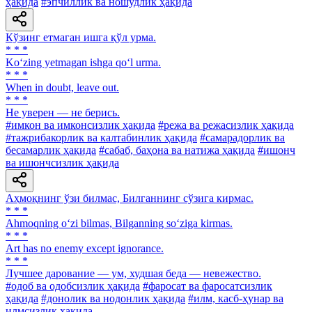
ҳақида
#эпчиллик ва ношудлик ҳақида
Кўзинг етмаган ишга қўл урма.
* * *
Ko‘zing yetmagan ishga qo‘l urma.
* * *
When in doubt, leave out.
* * *
He уверен — не берись.
#имкон ва имконсизлик ҳақида
#режа ва режасизлик ҳақида
#тажрибакорлик ва калтабинлик ҳақида
#самарадорлик ва
бесамарлик ҳақида
#сабаб, баҳона ва натижа ҳақида
#ишонч
ва ишончсизлик ҳақида
Аҳмоқнинг ўзи билмас, Билганнинг сўзига кирмас.
* * *
Ahmoqning o‘zi bilmas, Bilganning so‘ziga kirmas.
* * *
Art has no enemy except ignorance.
* * *
Лучшее дарование — ум, худшая беда — невежество.
#одоб ва одобсизлик ҳақида
#фаросат ва фаросатсизлик
ҳақида
#донолик ва нодонлик ҳақида
#илм, касб-ҳунар ва
илмсизлик ҳақида