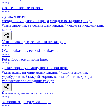
* * *
God sends fortune to fools.
* * *
Дуракам везет.
#омад ва омадсизлик ҳақида
#тақдир ва тадбир ҳақида
#самарадорлик ва бесамарлик ҳақида
#имкон ва имконсизлик
ҳақида
Ўзини «ака» дер, эчкисини «така» дер.
* * *
O‘zini «aka» der, echkisini «taka» der.
* * *
Put a good face on something.
* * *
Делать хорошую мину при плохой игре.
#камтарлик ва манманлик ҳақида
#ишбилармонлик,
уддабуронлик
#тажрибакорлик ва калтабинлик ҳақида
#эпчиллик ва ношудлик ҳақида
Ёмонлик қилганга яхшилик қил.
* * *
Yomonlik qilganga yaxshilik qil.
* * *