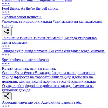
* * *
Fool thinks, As the/so the bell clinks.
* * *
Дуракам закон неписан.
#донолик ва нодонлик ҳақида
#дангасалик ва калтафаҳмлик
ҳақида
Тилингни тийгин, тилинг синмасин, Бу ерда ўтирганлар
сенга кулмасин.
* * *
Tilingni tiygin, tiling sinmasin, Bu yerda oʼtirganlar senga kulmasin.
* * *
Speak when you are spoken to
* * *
Кстати смолчал, да и вы молчал.
#яхши сўз ва ёмон сўз ҳақида
#андиша ва андишасизлик
ҳақида
#фаросат ва фаросатсизлик ҳақида
#донолик ва
нодонлик ҳақида
#эҳтиёткорлик ва эҳтиётсизлик ҳақида
#хулқ, тарбия
#одоб ва одобсизлик ҳақида
#муомила ва
қўполлик ҳақида
Аҳмоқни чарчатар оёқ, Аҳмоқнинг давоси таёқ.
* * *