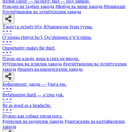
Велик сапог — на ноге; мал — под лавкой.
#тақдир ва тадбир ҳақида
#фойда ва зарар ҳақида
#бошқалар
#эҳтиёткорлик ва эҳтиётсизлик ҳақида
Ўзингга эҳтиёт бўл, Қўшнингни ўғри тутма.
* * *
Oʼzingga ehtiyot boʼl, Qoʼshningni oʼgʼri tutma.
* * *
Opportunity makes the thief.
* * *
Плохо не клади, вора в грех не вводи.
#тўғрилик ва эгрилик ҳақида
#эҳтиёткорлик ва эҳтиётсизлик
ҳақида
#ишонч ва ишончсизлик ҳақида
Бефаҳмнинг дарди — ўзига юк.
* * *
Befahmning dardi — o‘ziga yuk.
* * *
Be as good as a headache.
* * *
Нужно как собаке пятая нога.
#донолик ва нодонлик ҳақида
#дангасалик ва калтафаҳмлик
ҳақида