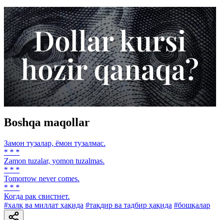
Boshqa maqollar
Замон тузалар, ёмон тузалмас.
* * *
Zamon tuzalar, yomon tuzalmas.
* * *
Tomorrow never comes.
* * *
Когда рак свистнет.
#халқ ва миллат ҳақида
#тақдир ва тадбир ҳақида
#бошқалар