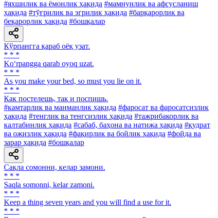
#яхшилик ва ёмонлик ҳақида
#мамнунлик ва афсусланиш
ҳақида
#тўғрилик ва эгрилик ҳақида
#барқарорлик ва
беқарорлик ҳақида
#бошқалар
Кўрпангга қараб оёқ узат.
* * *
Ko‘rpangga qarab oyoq uzat.
* * *
As you make your bed, so must you lie on it.
* * *
Как постелешь, так и поспишь.
#камтарлик ва манманлик ҳақида
#фаросат ва фаросатсизлик
ҳақида
#тенглик ва тенгсизлик ҳақида
#тажрибакорлик ва
калтабинлик ҳақида
#сабаб, баҳона ва натижа ҳақида
#қудрат
ва ожизлик ҳақида
#фақирлик ва бойлик ҳақида
#фойда ва
зарар ҳақида
#бошқалар
Сақла сомонни, келар замони.
* * *
Saqla somonni, kelar zamoni.
* * *
Keep a thing seven years and you will find a use for it.
* * *