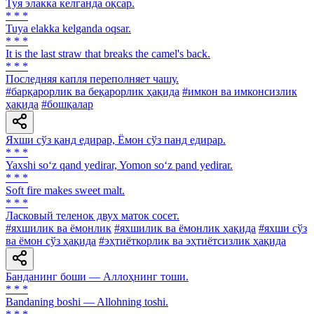
Туя элакка келганда оқсар.
* * *
Tuya elakka kelganda oqsar.
* * *
It is the last straw that breaks the camel's back.
* * *
Последняя капля переполняет чашу.
#барқарорлик ва беқарорлик ҳақида
#имкон ва имконсизлик
ҳақида
#бошқалар
Яхши сўз қанд едирар, Ёмон сўз панд едирар.
* * *
Yaxshi so‘z qand yedirar, Yomon so‘z pand yedirar.
* * *
Soft fire makes sweet malt.
* * *
Ласковый теленок двух маток сосет.
#яхшилик ва ёмонлик
#яхшилик ва ёмонлик ҳақида
#яхши сўз
ва ёмон сўз ҳақида
#эҳтиёткорлик ва эҳтиётсизлик ҳақида
Банданинг боши — Аллоҳнинг тоши.
* * *
Bandaning boshi — Allohning toshi.