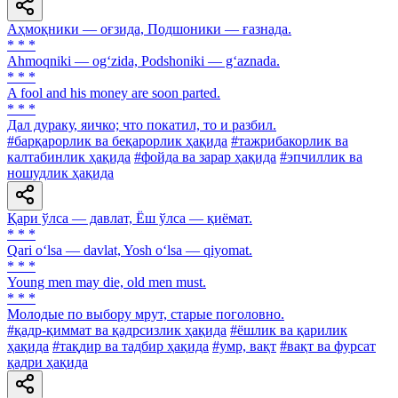
Аҳмоқники — оғзида, Подшоники — ғазнада.
* * *
Ahmoqniki — og‘zida, Podshoniki — g‘aznada.
* * *
A fool and his money are soon parted.
* * *
Дал дураку, яичко; что покатил, то и разбил.
#барқарорлик ва беқарорлик ҳақида
#тажрибакорлик ва
калтабинлик ҳақида
#фойда ва зарар ҳақида
#эпчиллик ва
ношудлик ҳақида
Қари ўлса — давлат, Ёш ўлса — қиёмат.
* * *
Qari o‘lsa — davlat, Yosh o‘lsa — qiyomat.
* * *
Young men may die, old men must.
* * *
Молодые по выбору мрут, старые поголовно.
#қадр-қиммат ва қадрсизлик ҳақида
#ёшлик ва қарилик
ҳақида
#тақдир ва тадбир ҳақида
#умр, вақт
#вақт ва фурсат
қадри ҳақида