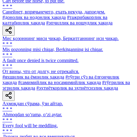
Cart before the horse, to put the.
* * *
Санейнет, впрячьнечего, ехать некуда, дапоедем.
#донолик ва нодонлик ҳақида
#тажрибакорлик ва
калтабинлик ҳақида
#эпчиллик ва ношудлик ҳақида
Мис қозоннинг миси чиқар, Беркитганнинг иси чиқар.
* * *
Mis qozonning misi chiqar, Berkitganning isi chiqar.
* * *
A fault once denied is twice committed.
* * *
От вины, что от долгу, не отрекайся.
#яхшилик ва ёмонлик ҳақида
#тўғри сўз ва ёлғончилик
ҳақида
#самимийлик ва носамимийлик ҳақида
#тўғрилик ва
эгрилик ҳақида
#эҳтиёткорлик ва эҳтиётсизлик ҳақида
Аҳмоқдан сўрама, ўзи айтар.
* * *
Ahmoqdan so‘rama, o‘zi aytar.
* * *
Every fool will be meddling.
* * *
Дураки любят во все вмешиваться.