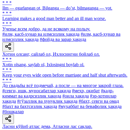
* * *
Ilm — egarlangan ot, Bilganga — doʼst, bilmaganga — yot.
* * *
Learning makes a good man better and an ill man worse.
* * *
Ученье всем добро, да не всякому на пользу.
#илм, касб-ҳунар ва илмсизлик ҳақида
#илм, касб-ҳунар ва
илмсизлик ҳақида
#фойда ва зарар ҳақида
Хотин олсанг, сайлаб ол, Ихлосингни бойлаб ол.
* * *
Xotin olsang, saylab ol, Ixlosingni boylab ol.
* * *
Keep your eyes wide open before marriage and half shut afterwards.
* * *
До свадьбы всё подмечай, а после — на многое закрой глаза.
#севги, ишқ, муносабатлар ҳақида
#меҳр, оқибат
#қадр-
қиммат ва қадрсизлик ҳақида
#оила ҳақида
#эр-хотинлар
ҳақида
#гўзаллик ва хунуклик ҳақида
#бахт, севги ва омад
#бахт ва бахтсизлик ҳақида
#муҳаббат ва бевафолик ҳақида
#бошқалар
Ласни қўйиб атлас дема, Атласни лас сақлар.