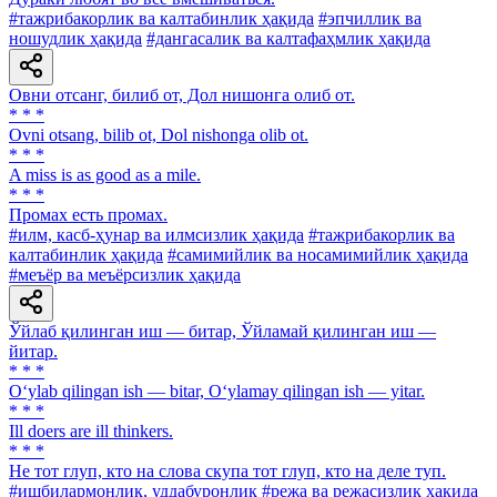
#тажрибакорлик ва калтабинлик ҳақида
#эпчиллик ва
ношудлик ҳақида
#дангасалик ва калтафаҳмлик ҳақида
Овни отсанг, билиб от, Дол нишонга олиб от.
* * *
Ovni otsang, bilib ot, Dol nishonga olib ot.
* * *
A miss is as good as a mile.
* * *
Промах есть промах.
#илм, касб-ҳунар ва илмсизлик ҳақида
#тажрибакорлик ва
калтабинлик ҳақида
#самимийлик ва носамимийлик ҳақида
#меъёр ва меъёрсизлик ҳақида
Ўйлаб қилинган иш — битар, Ўйламай қилинган иш —
йитар.
* * *
O‘ylab qilingan ish — bitar, O‘ylamay qilingan ish — yitar.
* * *
Ill doers are ill thinkers.
* * *
He тот глуп, кто на слова скупа тот глуп, кто на деле туп.
#ишбилармонлик, уддабуронлик
#режа ва режасизлик ҳақида