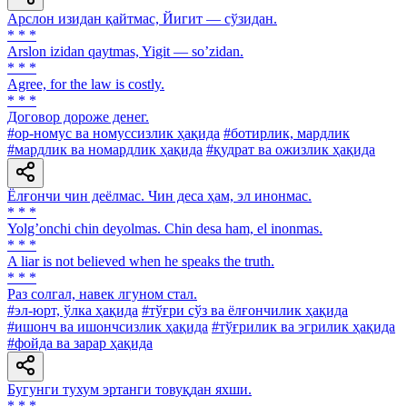
Арслон изидан қайтмас, Йигит — сўзидан.
* * *
Аrslon izidan qaytmas, Yigit — soʼzidan.
* * *
Agree, for the law is costly.
* * *
Договор дороже денег.
#ор-номус ва номуссизлик ҳақида
#ботирлик, мардлик
#мардлик ва номардлик ҳақида
#қудрат ва ожизлик ҳақида
Ёлғончи чин деёлмас. Чин деса ҳам, эл инонмас.
* * *
Yolgʼonchi chin deyolmas. Chin desa ham, el inonmas.
* * *
A liar is not believed when he speaks the truth.
* * *
Раз солгал, навек лгуном стал.
#эл-юрт, ўлка ҳақида
#тўғри сўз ва ёлғончилик ҳақида
#ишонч ва ишончсизлик ҳақида
#тўғрилик ва эгрилик ҳақида
#фойда ва зарар ҳақида
Бугунги тухум эртанги товуқдан яхши.
* * *