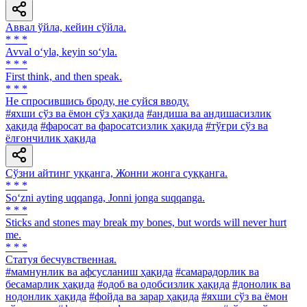
Аввал ўйла, кейин сўйла.
* * *
Avval o‘yla, keyin so‘yla.
* * *
First think, and then speak.
* * *
He спросившись броду, не суйся вводу.
#яхши сўз ва ёмон сўз ҳақида
#андиша ва андишасизлик
ҳақида
#фаросат ва фаросатсизлик ҳақида
#тўғри сўз ва
ёлғончилик ҳақида
Сўзни айтинг уққанга, Жонни жонга суққанга.
* * *
So‘zni ayting uqqanga, Jonni jonga suqqanga.
* * *
Sticks and stones may break my bones, but words will never hurt
me.
* * *
Статуя бесчувственная.
#мамнунлик ва афсусланиш ҳақида
#самарадорлик ва
бесамарлик ҳақида
#одоб ва одобсизлик ҳақида
#донолик ва
нодонлик ҳақида
#фойда ва зарар ҳақида
#яхши сўз ва ёмон