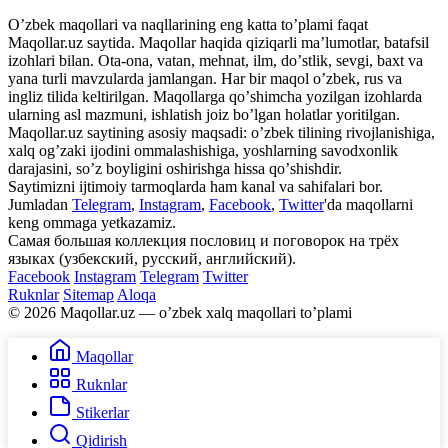
Oʼzbek maqollari va naqllarining eng katta toʼplami faqat
Maqollar.uz saytida. Maqollar haqida qiziqarli maʼlumotlar, batafsil
izohlari bilan. Ota-ona, vatan, mehnat, ilm, doʼstlik, sevgi, baxt va
yana turli mavzularda jamlangan. Har bir maqol oʼzbek, rus va
ingliz tilida keltirilgan. Maqollarga qoʼshimcha yozilgan izohlarda
ularning asl mazmuni, ishlatish joiz boʼlgan holatlar yoritilgan.
Maqollar.uz saytining asosiy maqsadi: oʼzbek tilining rivojlanishiga,
xalq ogʼzaki ijodini ommalashishiga, yoshlarning savodxonlik
darajasini, soʼz boyligini oshirishga hissa qoʼshishdir.
Saytimizni ijtimoiy tarmoqlarda ham kanal va sahifalari bor.
Jumladan
Telegram
,
Instagram
,
Facebook
,
Twitter
'da maqollarni
keng ommaga yetkazamiz.
Самая большая коллекция пословиц и поговорок на трёх
языках (узбекский, русский, английский).
Facebook
Instagram
Telegram
Twitter
Ruknlar
Sitemap
Aloqa
© 2026 Maqollar.uz — oʼzbek xalq maqollari toʼplami
Maqollar
Ruknlar
Stikerlar
Qidirish