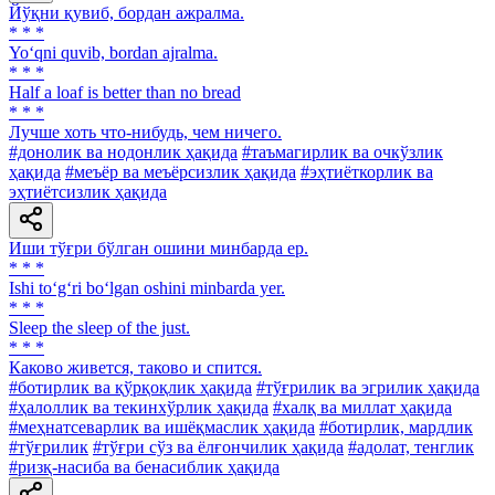
Йўқни қувиб, бордан ажралма.
* * *
Yo‘qni quvib, bordan ajralma.
* * *
Half a loaf is better than no bread
* * *
Лучше хоть что-нибудь, чем ничего.
#донолик ва нодонлик ҳақида
#таъмагирлик ва очкўзлик
ҳақида
#меъёр ва меъёрсизлик ҳақида
#эҳтиёткорлик ва
эҳтиётсизлик ҳақида
Иши тўғри бўлган ошини минбарда ер.
* * *
Ishi to‘g‘ri bo‘lgan oshini minbarda yer.
* * *
Sleep the sleep of the just.
* * *
Каково живется, таково и спится.
#ботирлик ва қўрқоқлик ҳақида
#тўғрилик ва эгрилик ҳақида
#ҳалоллик ва текинхўрлик ҳақида
#халқ ва миллат ҳақида
#меҳнатсеварлик ва ишёқмаслик ҳақида
#ботирлик, мардлик
#тўғрилик
#тўғри сўз ва ёлғончилик ҳақида
#адолат, тенглик
#ризқ-насиба ва бенасиблик ҳақида