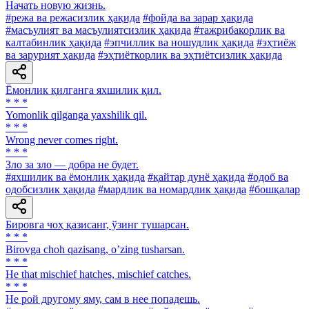
Начать новую жизнь.
#режа ва режасизлик ҳақида
#фойда ва зарар ҳақида
#масъулият ва масъулиятсизлик ҳақида
#тажрибакорлик ва
калтабинлик ҳақида
#эпчиллик ва ношудлик ҳақида
#эҳтиёж
ва зарурият ҳақида
#эҳтиёткорлик ва эҳтиётсизлик ҳақида
Ёмонлик қилганга яхшилик қил.
* * *
Yomonlik qilganga yaxshilik qil.
* * *
Wrong never comes right.
* * *
Зло за зло — добра не будет.
#яхшилик ва ёмонлик ҳақида
#қайтар дунё ҳақида
#одоб ва
одобсизлик ҳақида
#мардлик ва номардлик ҳақида
#бошқалар
Бировга чоҳ қазисанг, ўзинг тушарсан.
* * *
Birovga choh qazisang, oʼzing tusharsan.
* * *
He that mischief hatches, mischief catches.
* * *
He рой другому яму, сам в нее попадешь.