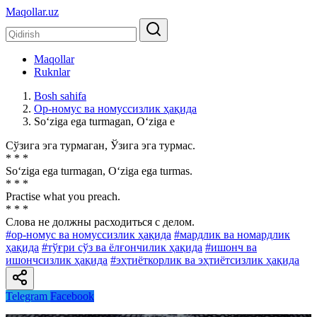
Maqollar.uz
Maqollar
Ruknlar
Bosh sahifa
Ор-номус ва номуссизлик ҳақида
So‘ziga ega turmagan, O‘ziga e
Сўзига эга турмаган, Ўзига эга турмас.
* * *
So‘ziga ega turmagan, O‘ziga ega turmas.
* * *
Practise what you preach.
* * *
Слова не должны расходиться с делом.
#ор-номус ва номуссизлик ҳақида
#мардлик ва номардлик
ҳақида
#тўғри сўз ва ёлғончилик ҳақида
#ишонч ва
ишончсизлик ҳақида
#эҳтиёткорлик ва эҳтиётсизлик ҳақида
Telegram
Facebook