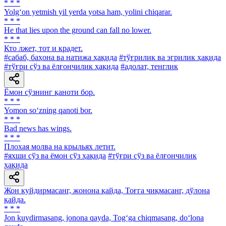
* * *
Yolg‘on yetmish yil yerda yotsa ham, yolini chiqarar.
* * *
He that lies upon the ground can fall no lower.
* * *
Кто лжет, тот и крадет.
#сабаб, баҳона ва натижа ҳақида
#тўғрилик ва эгрилик ҳақида
#тўғри сўз ва ёлғончилик ҳақида
#адолат, тенглик
Ёмон сўзнинг қаноти бор.
* * *
Yomon so‘zning qanoti bor.
* * *
Bad news has wings.
* * *
Плохая молва на крыльях летит.
#яхши сўз ва ёмон сўз ҳақида
#тўғри сўз ва ёлғончилик
ҳақида
Жон куйдирмасанг, жонона қайда, Тоғга чиқмасанг, дўлона
қайда.
* * *
Jon kuydirmasang, jonona qayda, Tog‘ga chiqmasang, do‘lona