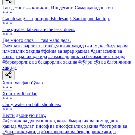
Гап десанг — қоп-қоп, Иш десанг, Самарқанддан топ.
* * *
Gap desang — qop-qop, Ish desang, Samarqanddan top.
* * *
The greatest talkers are the least doers.
* * *
Где много слов — там мало дела.
#меҳнатсеварлик ва ишёқмаслик ҳақида
#илм, касб-ҳунар ва
илмсизлик ҳақида
#фойда ва зарар ҳақида
#дангасалик ва
калтафаҳмлик ҳақида
#самарадорлик ва бесамарлик ҳақида
#барқарорлик ва беқарорлик ҳақида
#тўғри сўз ва ёлғончилик
ҳақида
Хоин хавфли бўлар.
* * *
Xoin xavfli bo‘lar.
* * *
Carry water on both shoulders.
* * *
Вести двойную игру.
#дўстлик ва душманлик ҳақида
#мардлик ва номардлик
ҳақида
#адолат, инсоф ва инсофсизлик ҳақида
#ботирлик ва
қўрқоқлик ҳақида
#барқарорлик ва беқарорлик ҳақида