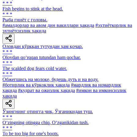
* * *
Fish begins to stink at the head.
* * *
Рыба гниёт с головы.
#амалдорлар ва авом дин вакиллари ҳақида
#эҳтиёткорлик ва
эҳтиётсизлик ҳақида
Оловдан қўрққан тутундан ҳам қочар.
* * *
Olovdan qo‘rqqan tutundan ham qochar.
* * *
The scalded dog fears cold water.
* * *
Обжегшись на молоке, будешь дуть и на воду.
#ботирлик ва қўрқоқлик ҳақида
#мардлик ва номардлик
ҳақида
#қудрат ва ожизлик ҳақида
#имкон ва имконсизлик
ҳақида
Ўзингнинг отингга чиқ, Ўзганикидан туш.
* * *
O‘zingning otingga chiq, O‘zganikidan tush.
* * *
To be too big for one's boots.