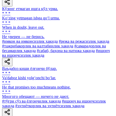
Кўзинг етмаган ишга қўл урма.
* * *
Ko‘zing yetmagan ishga qo‘l urma.
* * *
When in doubt, leave out.
* * *
He уверен — не берись.
#имкон ва имконсизлик ҳақида
#режа ва режасизлик ҳақида
#тажрибакорлик ва калтабинлик ҳақида
#самарадорлик ва
бесамарлик ҳақида
#сабаб, баҳона ва натижа ҳақида
#ишонч
ва ишончсизлик ҳақида
Ваъдабоз киши ёлғончи бўлар.
* * *
Va'daboz kishi yolg‘onchi bo‘lar.
* * *
He that promises too muchmeans nothing.
* * *
Многого обещают — ничего не дают.
#тўғри сўз ва ёлғончилик ҳақида
#ишонч ва ишончсизлик
ҳақида
#эҳтиёткорлик ва эҳтиётсизлик ҳақида