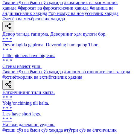
#яхши сўз ва ёмон сўз ҳақида
#камтарлик ва манманлик
ҳақида
#фаросат ва фаросатсизлик ҳақида
#андиша ва
андишасизлик ҳақида
#ор-номус ва номуссизлик ҳақида
#меъёр ва меъёрсизлик ҳақида
Девор тагида гапирма, Деворнинг ҳам қулоғи бор.
* * *
Devor tagida gapirma, Devorning ham qulogʼi bor.
* * *
Little pitchers have big ears.
* * *
Стены имеют уши.
#яхши сўз ва ёмон сўз ҳақида
#ишонч ва ишончсизлик ҳақида
#эҳтиёткорлик ва эҳтиётсизлик ҳақида
Ёлғончининг тили калта.
* * *
Yolg‘onchining tili kalta.
* * *
Lies have short legs.
* * *
На лжи далеко не уедешь.
#яхши сўз ва ёмон сўз ҳақида
#тўғри сўз ва ёлғончилик