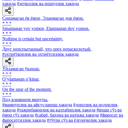
ҳақида
#эпчиллик ва ношудлик ҳақида
Синамаган ёв ёмон, Эланмаган дов ёмон.
* * *
Sinamagan yov yomon, Elanmagan dov yomon.
* * *
Nothing is certain but uncertainty.
* * *
Друг неиспытанный, что орех нерасколотый.
#эҳтиёткорлик ва эҳтиётсизлик ҳақида
Ўйламаган ўкинар.
* * *
O‘ylamagan o‘kinar.
* * *
On the spur of the moment.
* * *
Под влиянием минуты.
#мамнунлик ва афсусланиш ҳақида
#донолик ва нодонлик
ҳақида
#тажрибакорлик ва калтабинлик ҳақида
#яхши сўз ва
ёмон сўз ҳақида
#сабаб, баҳона ва натижа ҳақида
#фаросат ва
фаросатсизлик ҳақида
#тўғри сўз ва ёлғончилик ҳақида