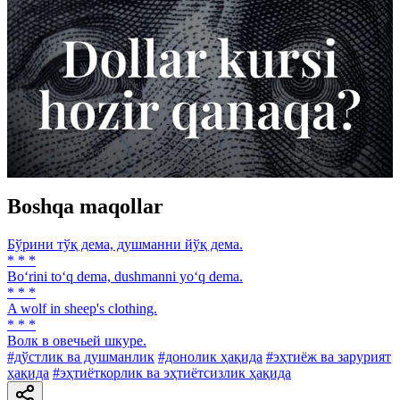
Boshqa maqollar
Бўрини тўқ дема, душманни йўқ дема.
* * *
Bo‘rini to‘q dema, dushmanni yo‘q dema.
* * *
A wolf in sheep's clothing.
* * *
Волк в овечьей шкуре.
#дўстлик ва душманлик
#донолик ҳақида
#эҳтиёж ва зарурият
ҳақида
#эҳтиёткорлик ва эҳтиётсизлик ҳақида