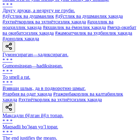
* * *
Другу дружи, а недругу не груби.
#дўстлик ва душманлик
#дўстлик ва душманлик ҳақида
#эҳтиёткорлик ва эҳтиётсизлик ҳақида
#аҳиллик ва
ноаҳиллик ҳақида
#яхшилик ва ёмонлик ҳақида
#меҳр-оқибат
ва оқибатсизлик ҳақида
#жамоатчилик ва худбинлик ҳақида
#донолик ҳақида
Гумонсираган—ҳадиксираган.
* * *
Gumonsiragan—hadiksiragan.
* * *
To smell a rat.
* * *
Взявши шлык, да в подворотню шмыг.
#тарбия ва одат ҳақида
#тажрибакорлик ва калтабинлик
ҳақида
#эҳтиёткорлик ва эҳтиётсизлик ҳақида
Мақсадли бўлган йўл топар.
* * *
Maqsadli boʼlgan yoʼl topar.
* * *
The end justifies the means.