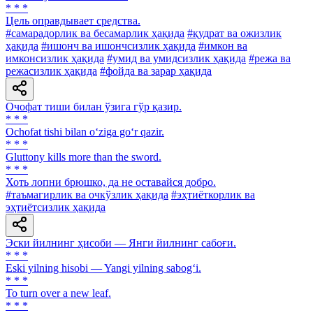
* * *
Цель оправдывает средства.
#самарадорлик ва бесамарлик ҳақида
#қудрат ва ожизлик
ҳақида
#ишонч ва ишончсизлик ҳақида
#имкон ва
имконсизлик ҳақида
#умид ва умидсизлик ҳақида
#режа ва
режасизлик ҳақида
#фойда ва зарар ҳақида
Очофат тиши билан ўзига гўр қазир.
* * *
Ochofat tishi bilan o‘ziga go‘r qazir.
* * *
Gluttony kills more than the sword.
* * *
Хоть лопни брюшко, да не оставайся добро.
#таъмагирлик ва очкўзлик ҳақида
#эҳтиёткорлик ва
эҳтиётсизлик ҳақида
Эски йилнинг ҳисоби — Янги йилнинг сабоғи.
* * *
Eski yilning hisobi — Yangi yilning sabog‘i.
* * *
To turn over a new leaf.
* * *