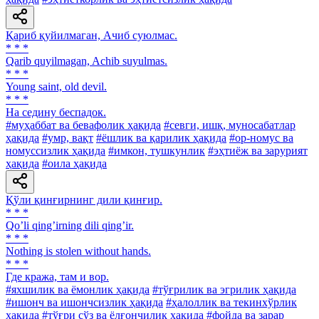
Қариб қуйилмаган, Ачиб суюлмас.
* * *
Qarib quyilmagan, Achib suyulmas.
* * *
Young saint, old devil.
* * *
Ha седину беспадок.
#муҳаббат ва бевафолик ҳақида
#севги, ишқ, муносабатлар
ҳақида
#умр, вақт
#ёшлик ва қарилик ҳақида
#ор-номус ва
номуссизлик ҳақида
#имкон, тушкунлик
#эҳтиёж ва зарурият
ҳақида
#оила ҳақида
Қўли қинғирнинг дили қинғир.
* * *
Qoʼli qingʼirning dili qingʼir.
* * *
Nothing is stolen without hands.
* * *
Где кража, там и вор.
#яхшилик ва ёмонлик ҳақида
#тўғрилик ва эгрилик ҳақида
#ишонч ва ишончсизлик ҳақида
#ҳалоллик ва текинхўрлик
ҳақида
#тўғри сўз ва ёлғончилик ҳақида
#фойда ва зарар