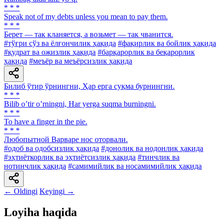
* * *
Speak not of my debts unless you mean to pay them.
* * *
Берет — так кланяется, а возьмет — так чванится.
#тўғри сўз ва ёлғончилик ҳақида
#фақирлик ва бойлик ҳақида
#қудрат ва ожизлик ҳақида
#барқарорлик ва беқарорлик
ҳақида
#меъёр ва меъёрсизлик ҳақида
Билиб ўтир ўрнингни, Ҳар ерга суқма бурнингни.
* * *
Bilib oʼtir oʼrningni, Har yerga suqma burningni.
* * *
To have a finger in the pie.
* * *
Любопытной Варваре нос оторвали.
#одоб ва одобсизлик ҳақида
#донолик ва нодонлик ҳақида
#эҳтиёткорлик ва эҳтиётсизлик ҳақида
#тинчлик ва
нотинчлик ҳақида
#самимийлик ва носамимийлик ҳақида
← Oldingi
Keyingi →
Loyiha haqida