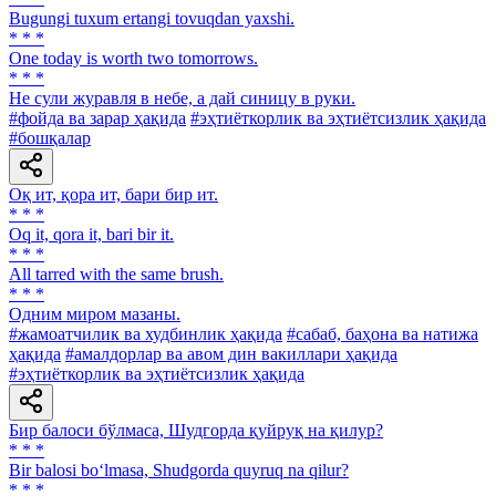
Bugungi tuxum ertangi tovuqdan yaxshi.
* * *
One today is worth two tomorrows.
* * *
He сули журавля в небе, а дай синицу в руки.
#фойда ва зарар ҳақида
#эҳтиёткорлик ва эҳтиётсизлик ҳақида
#бошқалар
Оқ ит, қора ит, бари бир ит.
* * *
Oq it, qora it, bari bir it.
* * *
All tarred with the same brush.
* * *
Одним миром мазаны.
#жамоатчилик ва худбинлик ҳақида
#сабаб, баҳона ва натижа
ҳақида
#амалдорлар ва авом дин вакиллари ҳақида
#эҳтиёткорлик ва эҳтиётсизлик ҳақида
Бир балоси бўлмаса, Шудгорда қуйруқ на қилур?
* * *
Bir balosi bo‘lmasa, Shudgorda quyruq na qilur?
* * *