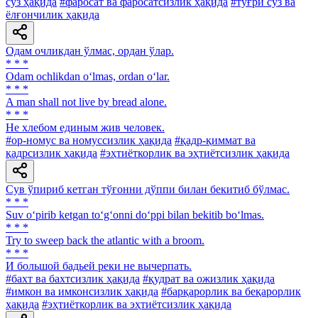
сўз ҳақида
#фаросат ва фаросатсизлик ҳақида
#тўғри сўз ва
ёлғончилик ҳақида
Одам очликдан ўлмас, ордан ўлар.
* * *
Odam ochlikdan o‘lmas, ordan o‘lar.
* * *
A man shall not live by bread alone.
* * *
He хлебом единым жив человек.
#ор-номус ва номуссизлик ҳақида
#қадр-қиммат ва
қадрсизлик ҳақида
#эҳтиёткорлик ва эҳтиётсизлик ҳақида
Сув ўпириб кетган тўғонни дўппи билан бекитиб бўлмас.
* * *
Suv o‘pirib ketgan to‘g‘onni do‘ppi bilan bekitib bo‘lmas.
* * *
Try to sweep back the atlantic with a broom.
* * *
И большой бадьей реки не вычерпать.
#бахт ва бахтсизлик ҳақида
#қудрат ва ожизлик ҳақида
#имкон ва имконсизлик ҳақида
#барқарорлик ва беқарорлик
ҳақида
#эҳтиёткорлик ва эҳтиётсизлик ҳақида