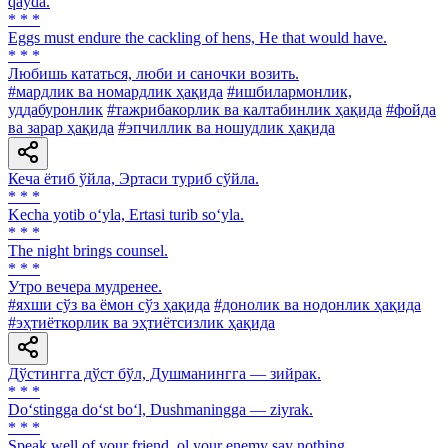
qayda.
* * *
Eggs must endure the cackling of hens, He that would have.
* * *
Любишь кататься, люби и саночки возить.
#мардлик ва номардлик ҳақида
#ишбилармонлик,
уддабуронлик
#тажрибакорлик ва калтабинлик ҳақида
#фойда
ва зарар ҳақида
#эпчиллик ва ношудлик ҳақида
Кеча ётиб ўйла, Эртаси туриб сўйла.
* * *
Kecha yotib o‘yla, Ertasi turib so‘yla.
* * *
The night brings counsel.
* * *
Утро вечера мудренее.
#яхши сўз ва ёмон сўз ҳақида
#донолик ва нодонлик ҳақида
#эҳтиёткорлик ва эҳтиётсизлик ҳақида
Дўстингга дўст бўл, Душманингга — зийрак.
* * *
Do‘stingga do‘st bo‘l, Dushmaningga — ziyrak.
* * *
Speak well of your friend, ol your enemy say nothing.