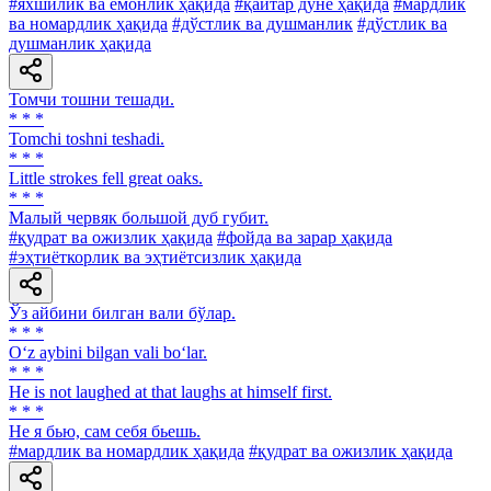
#яхшилик ва ёмонлик ҳақида
#қайтар дунё ҳақида
#мардлик
ва номардлик ҳақида
#дўстлик ва душманлик
#дўстлик ва
душманлик ҳақида
Томчи тошни тешади.
* * *
Tomchi toshni teshadi.
* * *
Little strokes fell great oaks.
* * *
Малый червяк большой дуб губит.
#қудрат ва ожизлик ҳақида
#фойда ва зарар ҳақида
#эҳтиёткорлик ва эҳтиётсизлик ҳақида
Ўз айбини билган вали бўлар.
* * *
O‘z aybini bilgan vali bo‘lar.
* * *
He is not laughed at that laughs at himself first.
* * *
He я бью, сам себя бьешь.
#мардлик ва номардлик ҳақида
#қудрат ва ожизлик ҳақида