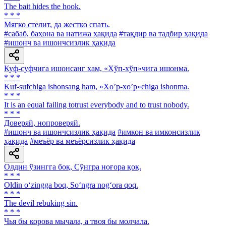
The bait hides the hook.
* * *
Мягко стелит, да жестко спать.
#сабаб, баҳона ва натижа ҳақида
#тақдир ва тадбир ҳақида
#ишонч ва ишончсизлик ҳақида
Куф-суфчига ишонсанг ҳам, «Хўп-хўп»чига ишонма.
* * *
Kuf-sufchiga ishonsang ham, «Xo’p-xo’p»chiga ishonma.
* * *
It is an equal failing totrust everybody and to trust nobody.
* * *
Доверяй, нопроверяй.
#ишонч ва ишончсизлик ҳақида
#имкон ва имконсизлик
ҳақида
#меъёр ва меъёрсизлик ҳақида
Олдин ўзингга боқ, Сўнгра ноғора қоқ.
* * *
Oldin o‘zingga boq, So‘ngra nog‘ora qoq.
* * *
The devil rebuking sin.
* * *
Чья бы корова мычала, а твоя бы молчала.