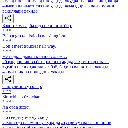
#мардлик ва номардлик ҳақида
#қудрат ва ожизлик ҳақида
#имкон ва имконсизлик ҳақида
#амалдорлар ва авом дин
вакиллари ҳақида
Бало тегмаса, балода не ишинг бор.
* * *
Balo tegmasa, baloda ne ishing bor.
* * *
Don’t meet troubles half-way.
* * *
He подкладывай к огню соломы.
#барқарорлик ва беқарорлик ҳақида
#эҳтиёткорлик ва
эҳтиётсизлик ҳақида
#сабаб, баҳона ва натижа ҳақида
#эпчиллик ва ношудлик ҳақида
Сир учини сўз очар.
* * *
Sir uchini so‘z ochar.
* * *
An open secret.
* * *
По секрету всему свету
#яхши сўз ва ёмон сўз ҳақида
#тўғри сўз ва ёлғончилик
ҳақида
#эҳтиёткорлик ва эҳтиётсизлик ҳақида