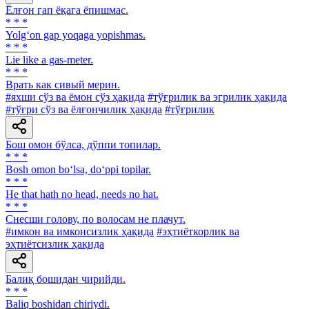
Ёлғон гап ёқага ёпишмас.
* * *
Yolg‘on gap yoqaga yopishmas.
* * *
Lie like a gas-meter.
* * *
Врать как сивый мерин.
#яхши сўз ва ёмон сўз ҳақида
#тўғрилик ва эгрилик ҳақида
#тўғри сўз ва ёлғончилик ҳақида
#тўғрилик
Бош омон бўлса, дўппи топилар.
* * *
Bosh omon bo‘lsa, do‘ppi topilar.
* * *
He that hath no head, needs no hat.
* * *
Снесши голову, по волосам не плачут.
#имкон ва имконсизлик ҳақида
#эҳтиёткорлик ва
эҳтиётсизлик ҳақида
Балиқ бошидан чирийди.
* * *
Baliq boshidan chiriydi.