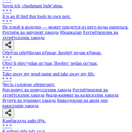
* * *
Suvni ich, chashmani bulg‘atma.
* * *
It is an ill bird that fouls its own nest.
* * *
He плюй в колодец — может придется из него воды напиться.
#эҳтиёж ва зарурият ҳақида
#бошқалар
#эҳтиёткорлик ва
эҳтиётсизлик ҳақида
Обрўли обрўйидан қўрқар, Беобрў недан қўрқар.
* * *
Obro‘li obro‘yidan qo‘rqar, Beobro‘ nedan qo‘rqar.
* * *
Take away my good name and take away my life.
* * *
Честь головою оберегают.
#ор-номус ва номуссизлик ҳақида
#эҳтиёткорлик ва
эҳтиётсизлик ҳақида
#қадр-қиммат ва қадрсизлик ҳақида
#ғурур ва хушомад ҳақида
#амалдорлар ва авом дин
вакиллари ҳақида
Камбағалда лафз йўқ.
* * *
Kambag‘alda lafz yo‘q.