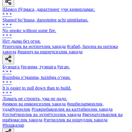
Шамол бўлмаса, дарахтнинг учи қимирламас.
* * *
Shamol bo‘lmasa, daraxtning uchi qimirlamas.
* * *
No smoke without some fire.
* * *
Нет дыма без огня.
#тинчлик ва нотинчлик ҳақида
#сабаб, баҳона ва натижа
ҳақида
#ишонч ва ишончсизлик ҳақида
Бузишга ўрганма, тузишга ўрган.
* * *
Buzishga o‘rganma, tuzishga o‘rgan.
* * *
It is easier to pull down than to build.
* * *
Ломать не строить, ума не надо.
#имкон ва имконсизлик ҳақида
#ишбилармонлик,
уддабуронлик
#тажрибакорлик ва калтабинлик ҳақида
#эҳтиёткорлик ва эҳтиётсизлик ҳақида
#меҳнатсеварлик ва
ишёқмаслик ҳақида
#эпчиллик ва ношудлик ҳақида
#бошқалар