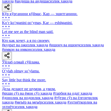
ҳақида
#андиша ва андишасизлик ҳақида
Кўр кўрганини қўймас, Кар — эшитганини.
* * *
Ko‘r ko‘rganini qo‘ymas, Kar — eshitganini.
* * *
Let me see as the blind man said.
* * *
Кто как хочет, а я по своему.
#қудрат ва ожизлик ҳақида
#ишонч ва ишончсизлик ҳақида
#имкон ва имконсизлик ҳақида
Ўйлаб олмай сўйлама.
* * *
Oʼylab olmay soʼylama.
* * *
Say little but think the more.
* * *
Дела делают не шумом, а умом.
#яхши сўз ва ёмон сўз ҳақида
#тарбия ва одат ҳақида
#донолик ва нодонлик ҳақида
#тўғри сўз ва ёлғончилик
ҳақида
#меъёр ва меъёрсизлик ҳақида
#эҳтиёткорлик ва
эҳтиётсизлик ҳақида