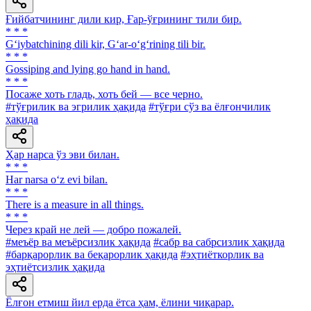
Ғийбатчининг дили кир, Ғар-ўғрининг тили бир.
* * *
G‘iybatchining dili kir, G‘ar-o‘g‘rining tili bir.
* * *
Gossiping and lying go hand in hand.
* * *
Посаже хоть гладь, хоть бей — все черно.
#тўғрилик ва эгрилик ҳақида
#тўғри сўз ва ёлғончилик
ҳақида
Ҳар нарса ўз эви билан.
* * *
Har narsa o‘z evi bilan.
* * *
There is a measure in all things.
* * *
Через край не лей — добро пожалей.
#меъёр ва меъёрсизлик ҳақида
#сабр ва сабрсизлик ҳақида
#барқарорлик ва беқарорлик ҳақида
#эҳтиёткорлик ва
эҳтиётсизлик ҳақида
Ёлғон етмиш йил ерда ётса ҳам, ёлини чиқарар.