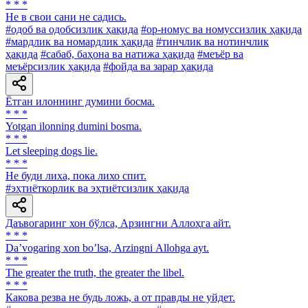
* * *
He в свои сани не садись.
#одоб ва одобсизлик ҳақида
#ор-номус ва номуссизлик ҳақида
#мардлик ва номардлик ҳақида
#тинчлик ва нотинчлик
ҳақида
#сабаб, баҳона ва натижа ҳақида
#меъёр ва
меъёрсизлик ҳақида
#фойда ва зарар ҳақида
Ётган илоннинг думини босма.
* * *
Yotgan ilonning dumini bosma.
* * *
Let sleeping dogs lie.
* * *
He буди лиха, пока лихо спит.
#эҳтиёткорлик ва эҳтиётсизлик ҳақида
Даъвогаринг хон бўлса, Арзингни Аллоҳга айт.
* * *
Daʼvogaring xon boʼlsa, Аrzingni Аllohga ayt.
* * *
The greater the truth, the greater the libel.
* * *
Какова резва не будь ложь, а от правды не уйдет.