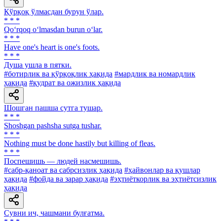
Қўрқоқ ўлмасдан бурун ўлар.
* * *
Qo‘rqoq o‘lmasdan burun o‘lar.
* * *
Have one's heart is one's foots.
* * *
Душа ушла в пятки.
#ботирлик ва қўрқоқлик ҳақида
#мардлик ва номардлик
ҳақида
#қудрат ва ожизлик ҳақида
Шошган пашша сутга тушар.
* * *
Shoshgan pashsha sutga tushar.
* * *
Nothing must be done hastily but killing of fleas.
* * *
Поспешишь — людей насмешишь.
#сабр-қаноат ва сабрсизлик ҳақида
#ҳайвонлар ва қушлар
ҳақида
#фойда ва зарар ҳақида
#эҳтиёткорлик ва эҳтиётсизлик
ҳақида
Сувни ич, чашмани булғатма.